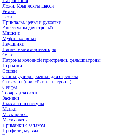
Патронташи
Ложи, Комплекты шасси
Ремни
Чехлы
Приклады, цевья и рукоятки
Аксессуары для стрельбы
Мишени
Муфты коврики
Наушники
Наплечные амортизаторы
Очки
Патроны холодной пристрелки, фальшпатроны
Перчатки
Сошки
Станки, упоры, мешки для стрельбы
Стикхант (наклейки на патроны)
Сейфы
Товары для охоты
Засидки
Лыжи и снегоступы
Манки
Маскировка
Маскхалаты
Приманки с запахом
Профили, муляжи