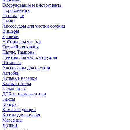
Оборудование и инструменты
Пороховницы
Прокладки
Пыжи
Аксессуары для чистки оружия
Вишеры
Ёршики
Наборы для чистки
Оружейная химия
Патчи, Тампоны
Центры для чистки оружия
Шомпола
Аксессуары для оружия
Антабки
Дульные насадки
Бланки ствола
Затыльники
ДТК и пламегасители
Кейсы
Кобуры
Комплектующие
Краска для оружия
Магазины
Мушки