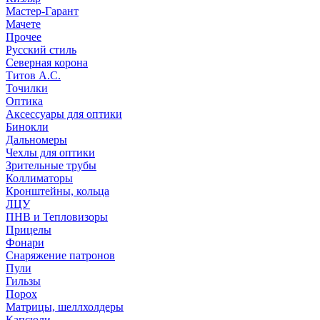
Мастер-Гарант
Мачете
Прочее
Русский стиль
Северная корона
Титов А.С.
Точилки
Оптика
Аксессуары для оптики
Бинокли
Дальномеры
Чехлы для оптики
Зрительные трубы
Коллиматоры
Кронштейны, кольца
ЛЦУ
ПНВ и Тепловизоры
Прицелы
Фонари
Снаряжение патронов
Пули
Гильзы
Порох
Матрицы, шеллхолдеры
Капсюли