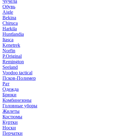
Чучела
Обувь
Aigle
Bekina
Chiruсa
Harkila
Huntlandia
Itasca
Kenetrek
Norfin
P.Original
Remington
Seeland
Voodoo tactical
Псков-Полимер
Рат
Одежда
Брюки
Комбинезоны
Головные уборы
Жилеты
Костюмы
Куртки
Носки
Перчатки