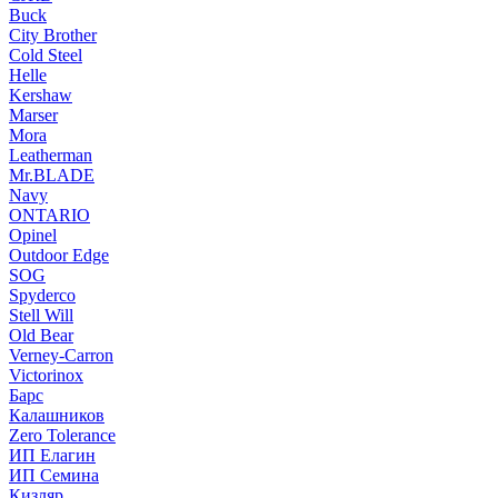
Buck
City Brother
Cold Steel
Helle
Kershaw
Marser
Mora
Leatherman
Mr.BLADE
Navy
ONTARIO
Opinel
Outdoor Edge
SOG
Spyderco
Stell Will
Old Bear
Verney-Carron
Victorinox
Барс
Калашников
Zero Tolerance
ИП Елагин
ИП Семина
Кизляр