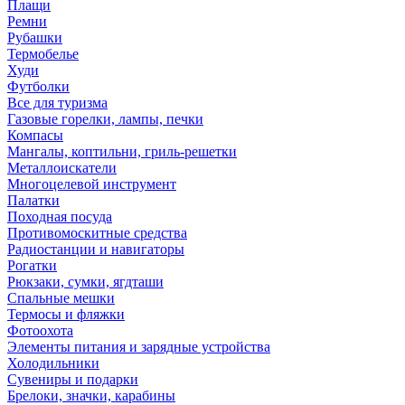
Плащи
Ремни
Рубашки
Термобелье
Худи
Футболки
Все для туризма
Газовые горелки, лампы, печки
Компасы
Мангалы, коптильни, гриль-решетки
Металлоискатели
Многоцелевой инструмент
Палатки
Походная посуда
Противомоскитные средства
Радиостанции и навигаторы
Рогатки
Рюкзаки, сумки, ягдташи
Спальные мешки
Термосы и фляжки
Фотоохота
Элементы питания и зарядные устройства
Холодильники
Сувениры и подарки
Брелоки, значки, карабины