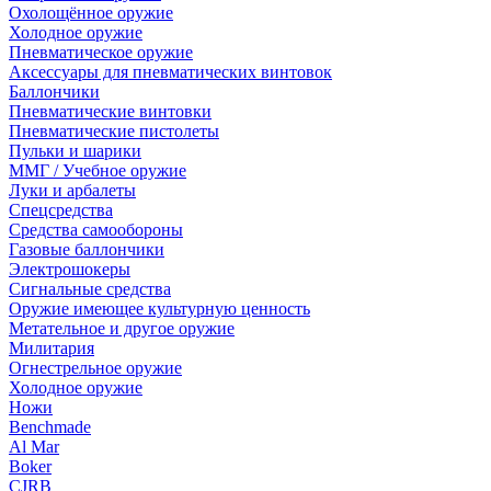
Охолощённое оружие
Холодное оружие
Пневматическое оружие
Аксессуары для пневматических винтовок
Баллончики
Пневматические винтовки
Пневматические пистолеты
Пульки и шарики
ММГ / Учебное оружие
Луки и арбалеты
Спецсредства
Средства самообороны
Газовые баллончики
Электрошокеры
Сигнальные средства
Оружие имеющее культурную ценность
Метательное и другое оружие
Милитария
Огнестрельное оружие
Холодное оружие
Ножи
Benchmade
Al Mar
Boker
CJRB