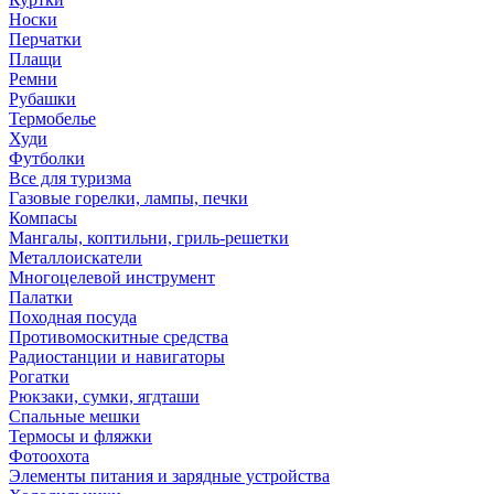
Носки
Перчатки
Плащи
Ремни
Рубашки
Термобелье
Худи
Футболки
Все для туризма
Газовые горелки, лампы, печки
Компасы
Мангалы, коптильни, гриль-решетки
Металлоискатели
Многоцелевой инструмент
Палатки
Походная посуда
Противомоскитные средства
Радиостанции и навигаторы
Рогатки
Рюкзаки, сумки, ягдташи
Спальные мешки
Термосы и фляжки
Фотоохота
Элементы питания и зарядные устройства