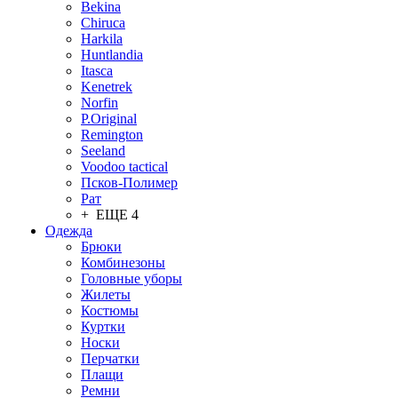
Bekina
Chiruсa
Harkila
Huntlandia
Itasca
Kenetrek
Norfin
P.Original
Remington
Seeland
Voodoo tactical
Псков-Полимер
Рат
+ ЕЩЕ 4
Одежда
Брюки
Комбинезоны
Головные уборы
Жилеты
Костюмы
Куртки
Носки
Перчатки
Плащи
Ремни