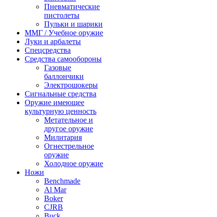
Пневматические
пистолеты
Пульки и шарики
ММГ / Учебное оружие
Луки и арбалеты
Спецсредства
Средства самообороны
Газовые
баллончики
Электрошокеры
Сигнальные средства
Оружие имеющее
культурную ценность
Метательное и
другое оружие
Милитария
Огнестрельное
оружие
Холодное оружие
Ножи
Benchmade
Al Mar
Boker
CJRB
Buck