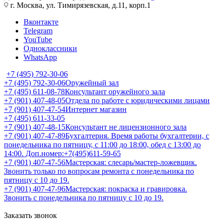
г. Москва, ул. Тимирязевская, д.11, корп.1
Вконтакте
Telegram
YouTube
Одноклассники
WhatsApp
+7 (495) 792-30-06
+7 (495) 792-30-06
Оружейный зал
+7 (495) 611-08-78
Консультант оружейного зала
+7 (901) 407-48-05
Отдела по работе с юридическими лицами
+7 (901) 407-47-54
Интернет магазин
+7 (495) 611-33-05
+7 (901) 407-48-15
Консультант не лицензионного зала
+7 (901) 407-47-89
Бухгалтерия. Время работы бухгалтерии, с
понедельника по пятницу, с 11:00 до 18:00, обед с 13:00 до
14:00. Доп.номер:+7(495)611-59-65
+7 (901) 407-47-56
Мастерская: слесарь/мастер-ложевщик.
Звонить только по вопросам ремонта с понедельника по
пятницу с 10 до 19.
+7 (901) 407-47-96
Мастерская: покраска и гравировка.
Звонить с понедельника по пятницу с 10 до 19.
Заказать звонок