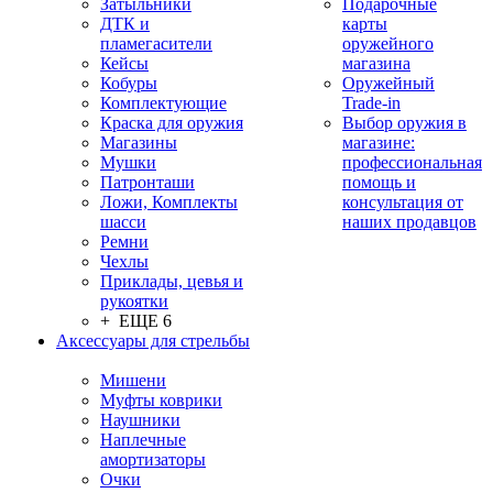
Затыльники
Подарочные
ДТК и
карты
пламегасители
оружейного
Кейсы
магазина
Кобуры
Оружейный
Комплектующие
Trade-in
Краска для оружия
Выбор оружия в
Магазины
магазине:
Мушки
профессиональная
Патронташи
помощь и
Ложи, Комплекты
консультация от
шасси
наших продавцов
Ремни
Чехлы
Приклады, цевья и
рукоятки
+ ЕЩЕ 6
Аксессуары для стрельбы
Мишени
Муфты коврики
Наушники
Наплечные
амортизаторы
Очки