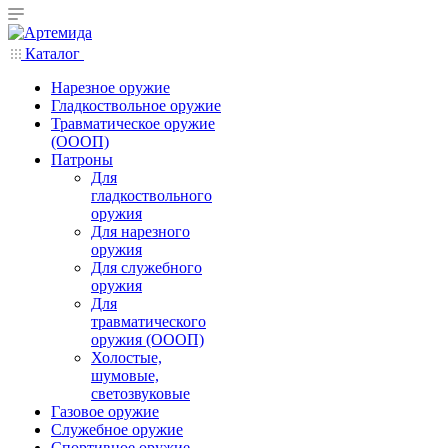
Каталог
Нарезное оружие
Гладкоствольное оружие
Травматическое оружие
(ОООП)
Патроны
Для
гладкоствольного
оружия
Для нарезного
оружия
Для служебного
оружия
Для
травматического
оружия (ОООП)
Холостые,
шумовые,
светозвуковые
Газовое оружие
Служебное оружие
Спортивное оружие