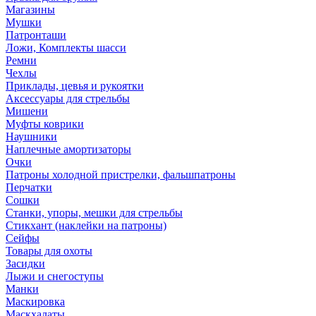
Магазины
Мушки
Патронташи
Ложи, Комплекты шасси
Ремни
Чехлы
Приклады, цевья и рукоятки
Аксессуары для стрельбы
Мишени
Муфты коврики
Наушники
Наплечные амортизаторы
Очки
Патроны холодной пристрелки, фальшпатроны
Перчатки
Сошки
Станки, упоры, мешки для стрельбы
Стикхант (наклейки на патроны)
Сейфы
Товары для охоты
Засидки
Лыжи и снегоступы
Манки
Маскировка
Маскхалаты