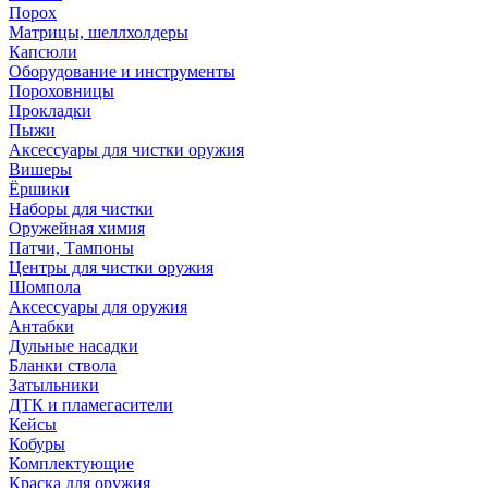
Порох
Матрицы, шеллхолдеры
Капсюли
Оборудование и инструменты
Пороховницы
Прокладки
Пыжи
Аксессуары для чистки оружия
Вишеры
Ёршики
Наборы для чистки
Оружейная химия
Патчи, Тампоны
Центры для чистки оружия
Шомпола
Аксессуары для оружия
Антабки
Дульные насадки
Бланки ствола
Затыльники
ДТК и пламегасители
Кейсы
Кобуры
Комплектующие
Краска для оружия