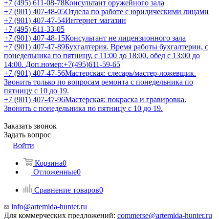
+7 (495) 611-08-78
Консультант оружейного зала
+7 (901) 407-48-05
Отдела по работе с юридическими лицами
+7 (901) 407-47-54
Интернет магазин
+7 (495) 611-33-05
+7 (901) 407-48-15
Консультант не лицензионного зала
+7 (901) 407-47-89
Бухгалтерия. Время работы бухгалтерии, с
понедельника по пятницу, с 11:00 до 18:00, обед с 13:00 до
14:00. Доп.номер:+7(495)611-59-65
+7 (901) 407-47-56
Мастерская: слесарь/мастер-ложевщик.
Звонить только по вопросам ремонта с понедельника по
пятницу с 10 до 19.
+7 (901) 407-47-96
Мастерская: покраска и гравировка.
Звонить с понедельника по пятницу с 10 до 19.
Заказать звонок
Задать вопрос
Войти
Корзина
0
Отложенные
0
Сравнение товаров
0
info@artemida-hunter.ru
Для коммерческих предложений:
commerse@artemida-hunter.ru