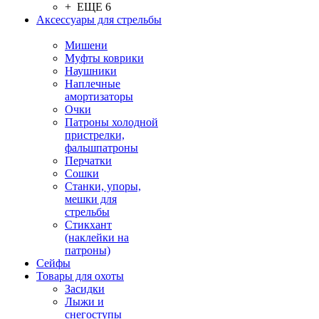
+ ЕЩЕ 6
Аксессуары для стрельбы
Мишени
Муфты коврики
Наушники
Наплечные
амортизаторы
Очки
Патроны холодной
пристрелки,
фальшпатроны
Перчатки
Сошки
Станки, упоры,
мешки для
стрельбы
Стикхант
(наклейки на
патроны)
Сейфы
Товары для охоты
Засидки
Лыжи и
снегоступы