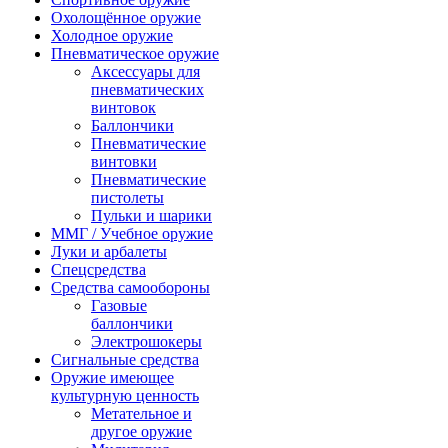
Охолощённое оружие
Холодное оружие
Пневматическое оружие
Аксессуары для
пневматических
винтовок
Баллончики
Пневматические
винтовки
Пневматические
пистолеты
Пульки и шарики
ММГ / Учебное оружие
Луки и арбалеты
Спецсредства
Средства самообороны
Газовые
баллончики
Электрошокеры
Сигнальные средства
Оружие имеющее
культурную ценность
Метательное и
другое оружие