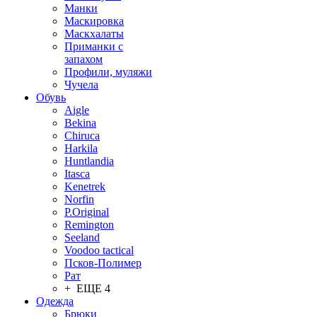
Манки
Маскировка
Маскхалаты
Приманки с
запахом
Профили, муляжи
Чучела
Обувь
Aigle
Bekina
Chiruсa
Harkila
Huntlandia
Itasca
Kenetrek
Norfin
P.Original
Remington
Seeland
Voodoo tactical
Псков-Полимер
Рат
+ ЕЩЕ 4
Одежда
Брюки