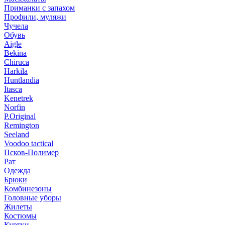
Приманки с запахом
Профили, муляжи
Чучела
Обувь
Aigle
Bekina
Chiruсa
Harkila
Huntlandia
Itasca
Kenetrek
Norfin
P.Original
Remington
Seeland
Voodoo tactical
Псков-Полимер
Рат
Одежда
Брюки
Комбинезоны
Головные уборы
Жилеты
Костюмы
Куртки