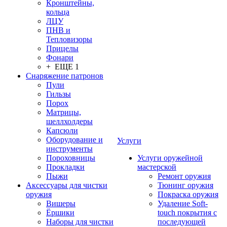
Кронштейны,
кольца
ЛЦУ
ПНВ и
Тепловизоры
Прицелы
Фонари
+ ЕЩЕ 1
Снаряжение патронов
Пули
Гильзы
Порох
Матрицы,
шеллхолдеры
Капсюли
Оборудование и
Услуги
инструменты
Пороховницы
Услуги оружейной
Прокладки
мастерской
Пыжи
Ремонт оружия
Аксессуары для чистки
Тюнинг оружия
оружия
Покраска оружия
Вишеры
Удаление Soft-
Ёршики
touch покрытия с
Наборы для чистки
последующей