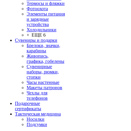
Термосы и фляжки
Фотоохота
Элементы питания
и зарядные
устройства
Холодильники
+ ЕЩЕ 6
Сувениры и подарки
Брелоки, значки,
карабины
Живопись,
графика, гобелены
Сувенирные
наборы, рюмки,
стопки
Часы настенные
Макеты патронов
Чехлы для
телефонов
Подарочные
сертификаты
Тактическая медицина
Носилки
Подсумки