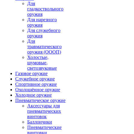
Для
гладкоствольного
оружия
Для нарезного
оружия
Для служебного
оружия
Для
травматического
оружия (ОООП)
Холостые,
шумовые,
светозвуковые
Газовое оружие
Служебное оружие
Спортивное оружие
Охолощённое оружие
Холодное оружие
Пневматическое оружие
Аксессуары для
пневматических
винтовок
Баллончики
Пневматические
винтовки