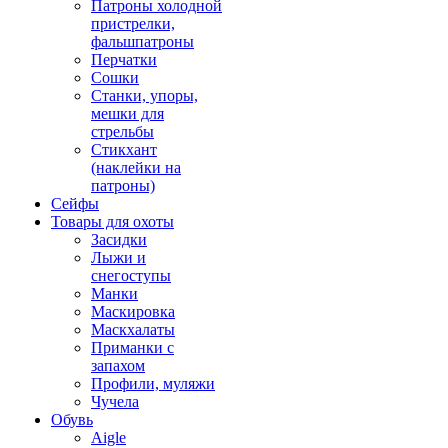
Патроны холодной
пристрелки,
фальшпатроны
Перчатки
Сошки
Станки, упоры,
мешки для
стрельбы
Стикхант
(наклейки на
патроны)
Сейфы
Товары для охоты
Засидки
Лыжи и
снегоступы
Манки
Маскировка
Маскхалаты
Приманки с
запахом
Профили, муляжи
Чучела
Обувь
Aigle