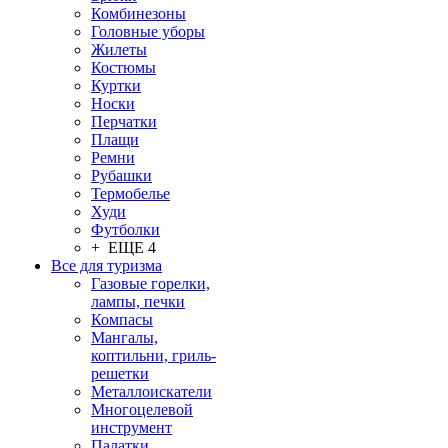
Комбинезоны
Головные уборы
Жилеты
Костюмы
Куртки
Носки
Перчатки
Плащи
Ремни
Рубашки
Термобелье
Худи
Футболки
+ ЕЩЕ 4
Все для туризма
Газовые горелки,
лампы, печки
Компасы
Мангалы,
коптильни, гриль-
решетки
Металлоискатели
Многоцелевой
инструмент
Палатки