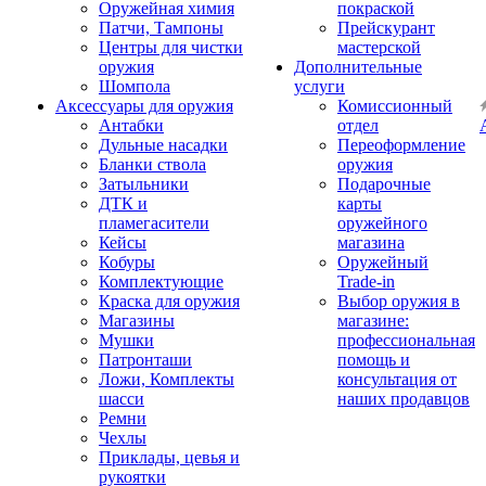
Оружейная химия
покраской
Патчи, Тампоны
Прейскурант
Центры для чистки
мастерской
оружия
Дополнительные
Шомпола
услуги
Аксессуары для оружия
Комиссионный
Антабки
отдел
Дульные насадки
Переоформление
Бланки ствола
оружия
Затыльники
Подарочные
ДТК и
карты
пламегасители
оружейного
Кейсы
магазина
Кобуры
Оружейный
Комплектующие
Trade-in
Краска для оружия
Выбор оружия в
Магазины
магазине:
Мушки
профессиональная
Патронташи
помощь и
Ложи, Комплекты
консультация от
шасси
наших продавцов
Ремни
Чехлы
Приклады, цевья и
рукоятки