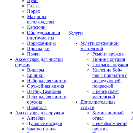
Пули
Гильзы
Порох
Матрицы,
шеллхолдеры
Капсюли
Оборудование и
Услуги
инструменты
Пороховницы
Услуги оружейной
Прокладки
мастерской
Пыжи
Ремонт оружия
Аксессуары для чистки
Тюнинг оружия
оружия
Покраска оружия
Вишеры
Удаление Soft-
Ёршики
touch покрытия с
Наборы для чистки
последующей
Оружейная химия
покраской
Патчи, Тампоны
Прейскурант
Центры для чистки
мастерской
оружия
Дополнительные
Шомпола
услуги
Аксессуары для оружия
Комиссионный
Антабки
отдел
Дульные насадки
Переоформление
Бланки ствола
оружия