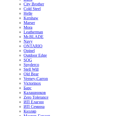
City Brother
Cold Steel
Helle
Kershaw
Marser
Mora
Leatherman
Mr.BLADE
Navy
ONTARIO
Opinel
Outdoor Edge
SOG
Spyderco
Stell Will
Old Bear
Verney-Carron
Victorinox
Барс
Калашников
Zero Tolerance
ИП Елагин
ИП Семина
Кизляр
Мастер-Гарант