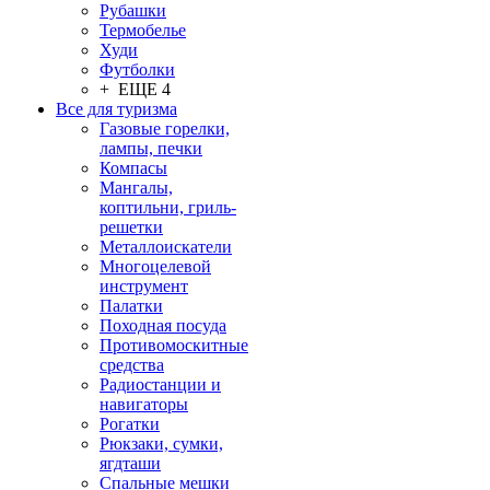
Рубашки
Термобелье
Худи
Футболки
+ ЕЩЕ 4
Все для туризма
Газовые горелки,
лампы, печки
Компасы
Мангалы,
коптильни, гриль-
решетки
Металлоискатели
Многоцелевой
инструмент
Палатки
Походная посуда
Противомоскитные
средства
Радиостанции и
навигаторы
Рогатки
Рюкзаки, сумки,
ягдташи
Спальные мешки