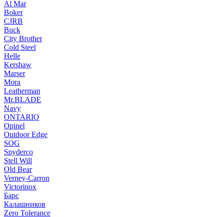
Al Mar
Boker
CJRB
Buck
City Brother
Cold Steel
Helle
Kershaw
Marser
Mora
Leatherman
Mr.BLADE
Navy
ONTARIO
Opinel
Outdoor Edge
SOG
Spyderco
Stell Will
Old Bear
Verney-Carron
Victorinox
Барс
Калашников
Zero Tolerance