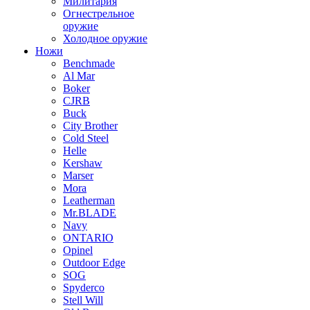
Милитария
Огнестрельное
оружие
Холодное оружие
Ножи
Benchmade
Al Mar
Boker
CJRB
Buck
City Brother
Cold Steel
Helle
Kershaw
Marser
Mora
Leatherman
Mr.BLADE
Navy
ONTARIO
Opinel
Outdoor Edge
SOG
Spyderco
Stell Will