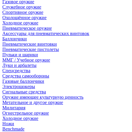
Газовое оружие
Служебное оружие
Спортивное оружие
Охолощённое оружие
Холодное оружие
Пневматическое оружие
Аксессуары для пневматических винтовок
Баллончики
Пневматические винтовки
Пневматические пистолеты
Пульки и шарики
ММГ / Учебное оружие
Луки и арбалеты
Спецсредства
Средства самообороны
Газовые баллончики
Электрошокеры
Сигнальные средства
Оружие имеющее культурную ценность
Метательное и другое оружие
Милитария
Огнестрельное оружие
Холодное оружие
Ножи
Benchmade