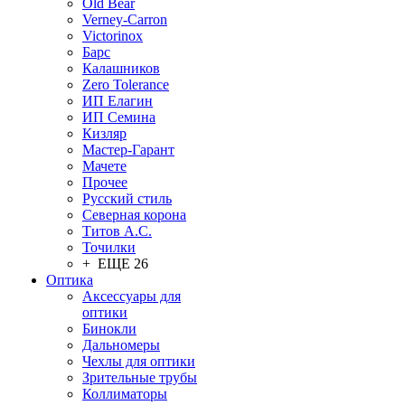
Old Bear
Verney-Carron
Victorinox
Барс
Калашников
Zero Tolerance
ИП Елагин
ИП Семина
Кизляр
Мастер-Гарант
Мачете
Прочее
Русский стиль
Северная корона
Титов А.С.
Точилки
+ ЕЩЕ 26
Оптика
Аксессуары для
оптики
Бинокли
Дальномеры
Чехлы для оптики
Зрительные трубы
Коллиматоры