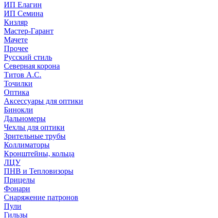
ИП Елагин
ИП Семина
Кизляр
Мастер-Гарант
Мачете
Прочее
Русский стиль
Северная корона
Титов А.С.
Точилки
Оптика
Аксессуары для оптики
Бинокли
Дальномеры
Чехлы для оптики
Зрительные трубы
Коллиматоры
Кронштейны, кольца
ЛЦУ
ПНВ и Тепловизоры
Прицелы
Фонари
Снаряжение патронов
Пули
Гильзы