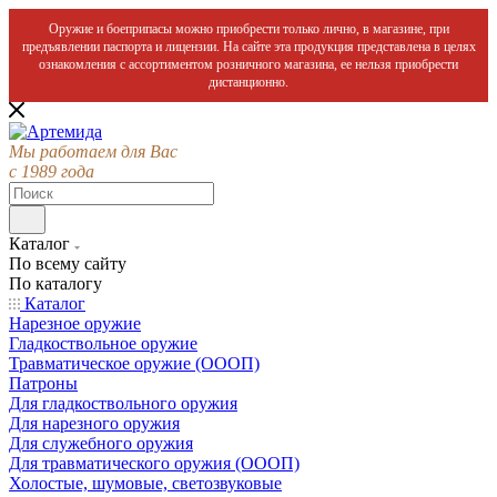
Оружие и боеприпасы можно приобрести только лично, в магазине, при
предъявлении паспорта и лицензии. На сайте эта продукция представлена в целях
ознакомления с ассортиментом розничного магазина, ее нельзя приобрести
дистанционно.
Мы работаем для Вас
с 1989 года
Каталог
По всему сайту
По каталогу
Каталог
Нарезное оружие
Гладкоствольное оружие
Травматическое оружие (ОООП)
Патроны
Для гладкоствольного оружия
Для нарезного оружия
Для служебного оружия
Для травматического оружия (ОООП)
Холостые, шумовые, светозвуковые