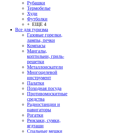
Рубашки
Термобелье
Худи
Футболки
+ ЕЩЕ 4
Все для туризма
Газовые горелки,
лампы, печки
Компасы
Мангалы,
коптильни, гриль-
решетки
Металлоискатели
Многоцелевой
инструмент
Палатки
Походная посуда
Противомоскитные
средства
Радиостанции и
навигаторы
Рогатки
Рюкзаки, сумки,
ягдташи
Спальные мешки