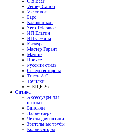
Old Bear
Verney-Carron
Victorinox
Барс
Калашников
Zero Tolerance
ИП Елагин
ИП Семина
Кизляр
Мастер-Гарант
Мачете
Прочее
Русский стиль
Северная корона
Титов А.С.
Точилки
+ ЕЩЕ 26
Оптика
Аксессуары для
оптики
Бинокли
Дальномеры
Чехлы для оптики
Зрительные трубы
Коллиматоры