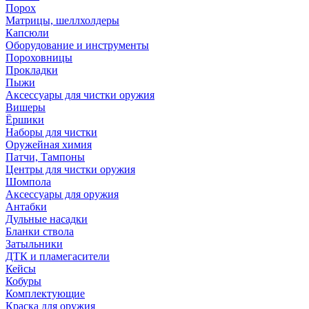
Порох
Матрицы, шеллхолдеры
Капсюли
Оборудование и инструменты
Пороховницы
Прокладки
Пыжи
Аксессуары для чистки оружия
Вишеры
Ёршики
Наборы для чистки
Оружейная химия
Патчи, Тампоны
Центры для чистки оружия
Шомпола
Аксессуары для оружия
Антабки
Дульные насадки
Бланки ствола
Затыльники
ДТК и пламегасители
Кейсы
Кобуры
Комплектующие
Краска для оружия