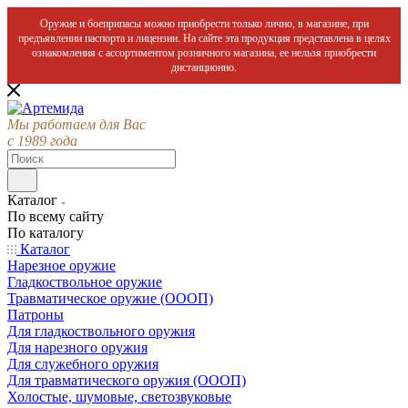
Оружие и боеприпасы можно приобрести только лично, в магазине, при
предъявлении паспорта и лицензии. На сайте эта продукция представлена в целях
ознакомления с ассортиментом розничного магазина, ее нельзя приобрести
дистанционно.
Мы работаем для Вас
с 1989 года
Каталог
По всему сайту
По каталогу
Каталог
Нарезное оружие
Гладкоствольное оружие
Травматическое оружие (ОООП)
Патроны
Для гладкоствольного оружия
Для нарезного оружия
Для служебного оружия
Для травматического оружия (ОООП)
Холостые, шумовые, светозвуковые