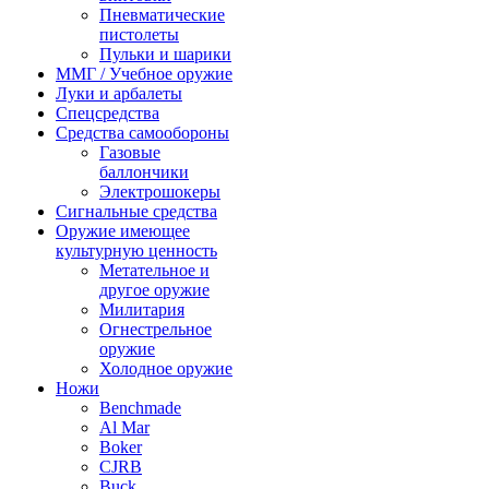
Пневматические
пистолеты
Пульки и шарики
ММГ / Учебное оружие
Луки и арбалеты
Спецсредства
Средства самообороны
Газовые
баллончики
Электрошокеры
Сигнальные средства
Оружие имеющее
культурную ценность
Метательное и
другое оружие
Милитария
Огнестрельное
оружие
Холодное оружие
Ножи
Benchmade
Al Mar
Boker
CJRB
Buck