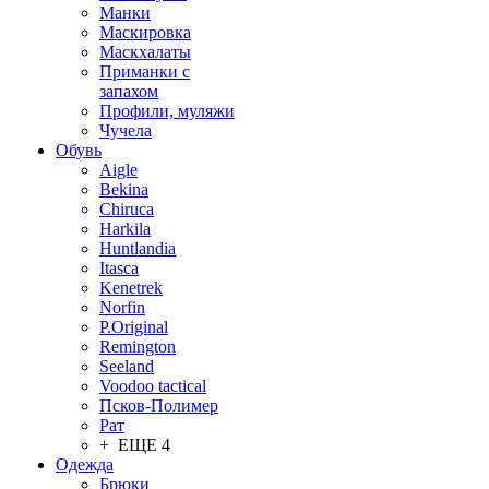
Манки
Маскировка
Маскхалаты
Приманки с
запахом
Профили, муляжи
Чучела
Обувь
Aigle
Bekina
Chiruсa
Harkila
Huntlandia
Itasca
Kenetrek
Norfin
P.Original
Remington
Seeland
Voodoo tactical
Псков-Полимер
Рат
+ ЕЩЕ 4
Одежда
Брюки