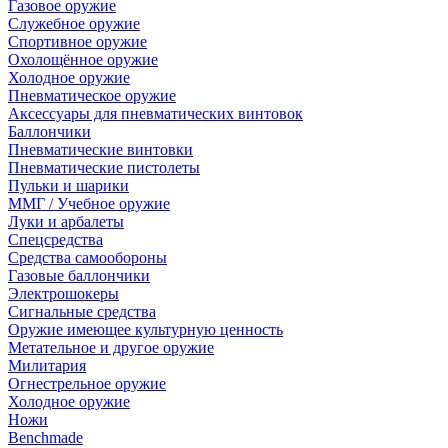
Газовое оружие
Служебное оружие
Спортивное оружие
Охолощённое оружие
Холодное оружие
Пневматическое оружие
Аксессуары для пневматических винтовок
Баллончики
Пневматические винтовки
Пневматические пистолеты
Пульки и шарики
ММГ / Учебное оружие
Луки и арбалеты
Спецсредства
Средства самообороны
Газовые баллончики
Электрошокеры
Сигнальные средства
Оружие имеющее культурную ценность
Метательное и другое оружие
Милитария
Огнестрельное оружие
Холодное оружие
Ножи
Benchmade