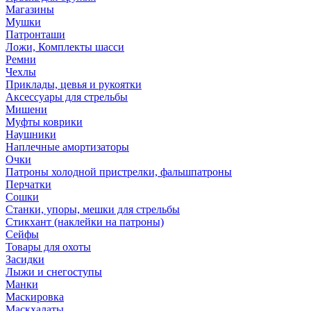
Магазины
Мушки
Патронташи
Ложи, Комплекты шасси
Ремни
Чехлы
Приклады, цевья и рукоятки
Аксессуары для стрельбы
Мишени
Муфты коврики
Наушники
Наплечные амортизаторы
Очки
Патроны холодной пристрелки, фальшпатроны
Перчатки
Сошки
Станки, упоры, мешки для стрельбы
Стикхант (наклейки на патроны)
Сейфы
Товары для охоты
Засидки
Лыжи и снегоступы
Манки
Маскировка
Маскхалаты