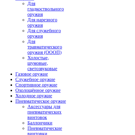
Для
гладкоствольного
оружия
Для нарезного
оружия
Для служебного
оружия
Для
травматического
оружия (ОООП)
Холостые,
шумовые,
светозвуковые
Газовое оружие
Служебное оружие
Спортивное оружие
Охолощённое оружие
Холодное оружие
Пневматическое оружие
Аксессуары для
пневматических
винтовок
Баллончики
Пневматические
винтовки