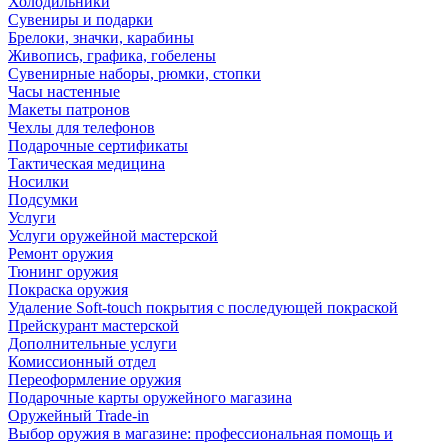
Холодильники
Сувениры и подарки
Брелоки, значки, карабины
Живопись, графика, гобелены
Сувенирные наборы, рюмки, стопки
Часы настенные
Макеты патронов
Чехлы для телефонов
Подарочные сертификаты
Тактическая медицина
Носилки
Подсумки
Услуги
Услуги оружейной мастерской
Ремонт оружия
Тюнинг оружия
Покраска оружия
Удаление Soft-touch покрытия с последующей покраской
Прейскурант мастерской
Дополнительные услуги
Комиссионный отдел
Переоформление оружия
Подарочные карты оружейного магазина
Оружейный Trade-in
Выбор оружия в магазине: профессиональная помощь и