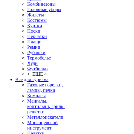
Комбинезоны
Головные уборы
Жилеты
Костюмы
Куртки
Носки
Перчатки
Плащи
Ремни
Рубашки
Термобелье
Худи
Футболки
+ ЕЩЕ 4
Все для туризма
Газовые горелки,
лампы, печки
Компасы
Мангалы,
коптильни, гриль-
решетки
Металлоискатели
Многоцелевой
инструмент
Палатки