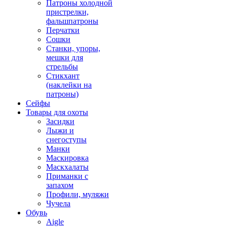
Патроны холодной
пристрелки,
фальшпатроны
Перчатки
Сошки
Станки, упоры,
мешки для
стрельбы
Стикхант
(наклейки на
патроны)
Сейфы
Товары для охоты
Засидки
Лыжи и
снегоступы
Манки
Маскировка
Маскхалаты
Приманки с
запахом
Профили, муляжи
Чучела
Обувь
Aigle