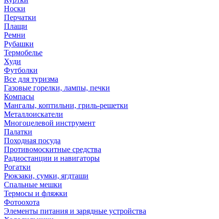
Носки
Перчатки
Плащи
Ремни
Рубашки
Термобелье
Худи
Футболки
Все для туризма
Газовые горелки, лампы, печки
Компасы
Мангалы, коптильни, гриль-решетки
Металлоискатели
Многоцелевой инструмент
Палатки
Походная посуда
Противомоскитные средства
Радиостанции и навигаторы
Рогатки
Рюкзаки, сумки, ягдташи
Спальные мешки
Термосы и фляжки
Фотоохота
Элементы питания и зарядные устройства