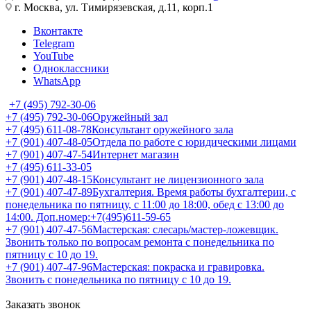
г. Москва, ул. Тимирязевская, д.11, корп.1
Вконтакте
Telegram
YouTube
Одноклассники
WhatsApp
+7 (495) 792-30-06
+7 (495) 792-30-06
Оружейный зал
+7 (495) 611-08-78
Консультант оружейного зала
+7 (901) 407-48-05
Отдела по работе с юридическими лицами
+7 (901) 407-47-54
Интернет магазин
+7 (495) 611-33-05
+7 (901) 407-48-15
Консультант не лицензионного зала
+7 (901) 407-47-89
Бухгалтерия. Время работы бухгалтерии, с
понедельника по пятницу, с 11:00 до 18:00, обед с 13:00 до
14:00. Доп.номер:+7(495)611-59-65
+7 (901) 407-47-56
Мастерская: слесарь/мастер-ложевщик.
Звонить только по вопросам ремонта с понедельника по
пятницу с 10 до 19.
+7 (901) 407-47-96
Мастерская: покраска и гравировка.
Звонить с понедельника по пятницу с 10 до 19.
Заказать звонок