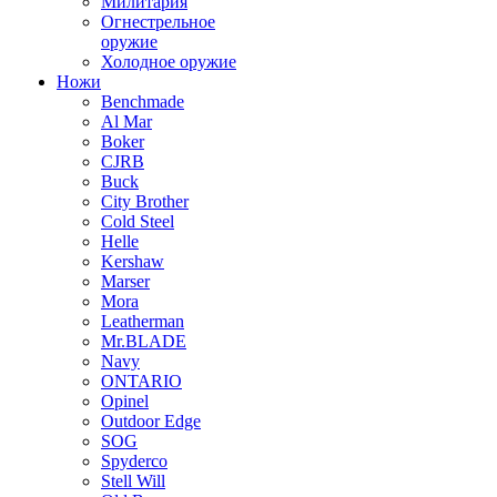
Милитария
Огнестрельное
оружие
Холодное оружие
Ножи
Benchmade
Al Mar
Boker
CJRB
Buck
City Brother
Cold Steel
Helle
Kershaw
Marser
Mora
Leatherman
Mr.BLADE
Navy
ONTARIO
Opinel
Outdoor Edge
SOG
Spyderco
Stell Will