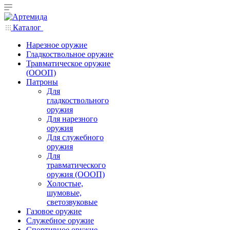
Каталог
Нарезное оружие
Гладкоствольное оружие
Травматическое оружие
(ОООП)
Патроны
Для
гладкоствольного
оружия
Для нарезного
оружия
Для служебного
оружия
Для
травматического
оружия (ОООП)
Холостые,
шумовые,
светозвуковые
Газовое оружие
Служебное оружие
Спортивное оружие