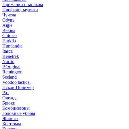
Приманки с запахом
Профили, муляжи
Чучела
Обувь
Aigle
Bekina
Chiruсa
Harkila
Huntlandia
Itasca
Kenetrek
Norfin
P.Original
Remington
Seeland
Voodoo tactical
Псков-Полимер
Рат
Одежда
Брюки
Комбинезоны
Головные уборы
Жилеты
Костюмы
Куртки