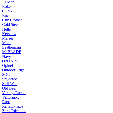
Al Mar
Boker
CJRB
Buck
City Brother
Cold Steel
Helle
Kershaw
Marser
Mora
Leatherman
Mr.BLADE
Navy
ONTARIO
Opinel
Outdoor Edge
SOG
Spyderco
Stell Will
Old Bear
Verney-Carron
Victorinox
Барс
Калашников
Zero Tolerance