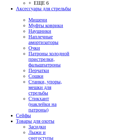
+ ЕЩЕ 6
Аксессуары для стрельбы
Мишени
Муфты коврики
Наушники
Наплечные
амортизаторы
Очки
Патроны холодной
пристрелки,
фальшпатроны
Перчатки
Сошки
Станки, упоры,
мешки для
стрельбы
Стикхант
(наклейки на
патроны)
Сейфы
Товары для охоты
Засидки
Лыжи и
снегоступы