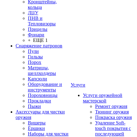
Кронштейны,
кольца
ЛЦУ
ПНВ и
Тепловизоры
Прицелы
Фонари
+ ЕЩЕ 1
Снаряжение патронов
Пули
Гильзы
Порох
Матрицы,
шеллхолдеры
Капсюли
Оборудование и
Услуги
инструменты
Пороховницы
Услуги оружейной
Прокладки
мастерской
Пыжи
Ремонт оружия
Аксессуары для чистки
Тюнинг оружия
оружия
Покраска оружия
Вишеры
Удаление Soft-
Ёршики
touch покрытия с
Наборы для чистки
последующей