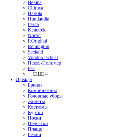
Bekina
Chiruсa
Harkila
Huntlandia
Itasca
Kenetrek
Norfin
P.Original
Remington
Seeland
Voodoo tactical
Псков-Полимер
Рат
+ ЕЩЕ 4
Одежда
Брюки
Комбинезоны
Головные уборы
Жилеты
Костюмы
Куртки
Носки
Перчатки
Плащи
Ремни