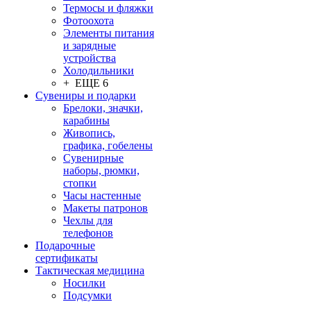
Термосы и фляжки
Фотоохота
Элементы питания
и зарядные
устройства
Холодильники
+ ЕЩЕ 6
Сувениры и подарки
Брелоки, значки,
карабины
Живопись,
графика, гобелены
Сувенирные
наборы, рюмки,
стопки
Часы настенные
Макеты патронов
Чехлы для
телефонов
Подарочные
сертификаты
Тактическая медицина
Носилки
Подсумки