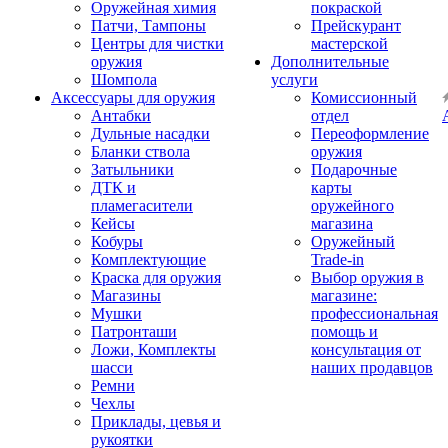
Оружейная химия
покраской
Патчи, Тампоны
Прейскурант
Центры для чистки
мастерской
оружия
Дополнительные
Шомпола
услуги
Аксессуары для оружия
Комиссионный
Антабки
отдел
Дульные насадки
Переоформление
Бланки ствола
оружия
Затыльники
Подарочные
ДТК и
карты
пламегасители
оружейного
Кейсы
магазина
Кобуры
Оружейный
Комплектующие
Trade-in
Краска для оружия
Выбор оружия в
Магазины
магазине:
Мушки
профессиональная
Патронташи
помощь и
Ложи, Комплекты
консультация от
шасси
наших продавцов
Ремни
Чехлы
Приклады, цевья и
рукоятки