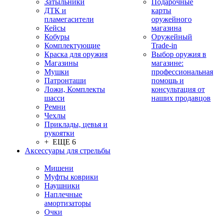
Затыльники
Подарочные
ДТК и
карты
пламегасители
оружейного
Кейсы
магазина
Кобуры
Оружейный
Комплектующие
Trade-in
Краска для оружия
Выбор оружия в
Магазины
магазине:
Мушки
профессиональная
Патронташи
помощь и
Ложи, Комплекты
консультация от
шасси
наших продавцов
Ремни
Чехлы
Приклады, цевья и
рукоятки
+ ЕЩЕ 6
Аксессуары для стрельбы
Мишени
Муфты коврики
Наушники
Наплечные
амортизаторы
Очки