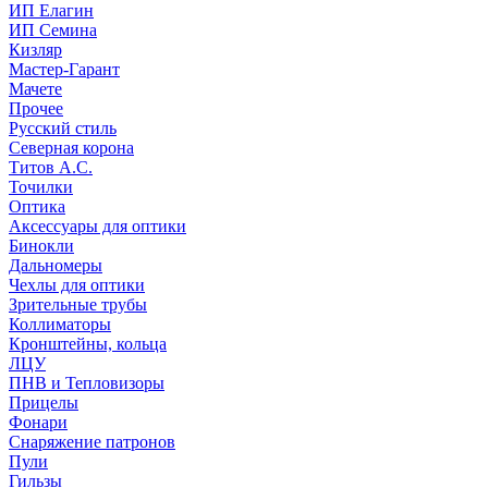
ИП Елагин
ИП Семина
Кизляр
Мастер-Гарант
Мачете
Прочее
Русский стиль
Северная корона
Титов А.С.
Точилки
Оптика
Аксессуары для оптики
Бинокли
Дальномеры
Чехлы для оптики
Зрительные трубы
Коллиматоры
Кронштейны, кольца
ЛЦУ
ПНВ и Тепловизоры
Прицелы
Фонари
Снаряжение патронов
Пули
Гильзы