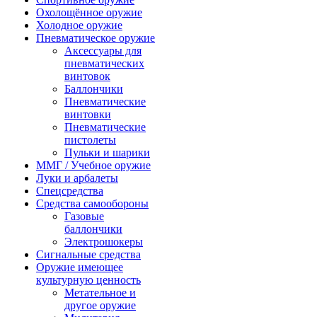
Охолощённое оружие
Холодное оружие
Пневматическое оружие
Аксессуары для
пневматических
винтовок
Баллончики
Пневматические
винтовки
Пневматические
пистолеты
Пульки и шарики
ММГ / Учебное оружие
Луки и арбалеты
Спецсредства
Средства самообороны
Газовые
баллончики
Электрошокеры
Сигнальные средства
Оружие имеющее
культурную ценность
Метательное и
другое оружие