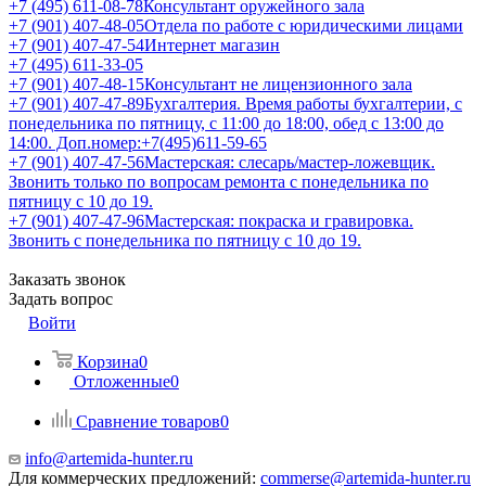
+7 (495) 611-08-78
Консультант оружейного зала
+7 (901) 407-48-05
Отдела по работе с юридическими лицами
+7 (901) 407-47-54
Интернет магазин
+7 (495) 611-33-05
+7 (901) 407-48-15
Консультант не лицензионного зала
+7 (901) 407-47-89
Бухгалтерия. Время работы бухгалтерии, с
понедельника по пятницу, с 11:00 до 18:00, обед с 13:00 до
14:00. Доп.номер:+7(495)611-59-65
+7 (901) 407-47-56
Мастерская: слесарь/мастер-ложевщик.
Звонить только по вопросам ремонта с понедельника по
пятницу с 10 до 19.
+7 (901) 407-47-96
Мастерская: покраска и гравировка.
Звонить с понедельника по пятницу с 10 до 19.
Заказать звонок
Задать вопрос
Войти
Корзина
0
Отложенные
0
Сравнение товаров
0
info@artemida-hunter.ru
Для коммерческих предложений:
commerse@artemida-hunter.ru