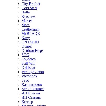
City Brother
Cold Steel
Helle
Kershaw
Marser
Mora
Leatherman
Mr.BLADE
Navy
ONTARIO
Opinel
Outdoor Edge
SOG
Spyderco
Stell Will
Old Bear
Verney-Carron
Victorinox
Барс
Калашников
Zero Tolerance
ИП Елагин
ИП Семина
Кизляр
Мастер-Гарант