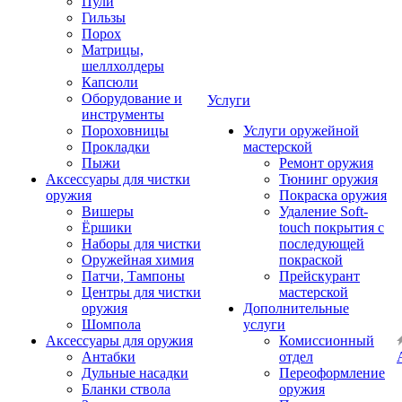
Пули
Гильзы
Порох
Матрицы,
шеллхолдеры
Капсюли
Оборудование и
Услуги
инструменты
Пороховницы
Услуги оружейной
Прокладки
мастерской
Пыжи
Ремонт оружия
Аксессуары для чистки
Тюнинг оружия
оружия
Покраска оружия
Вишеры
Удаление Soft-
Ёршики
touch покрытия с
Наборы для чистки
последующей
Оружейная химия
покраской
Патчи, Тампоны
Прейскурант
Центры для чистки
мастерской
оружия
Дополнительные
Шомпола
услуги
Аксессуары для оружия
Комиссионный
Антабки
отдел
Дульные насадки
Переоформление
Бланки ствола
оружия