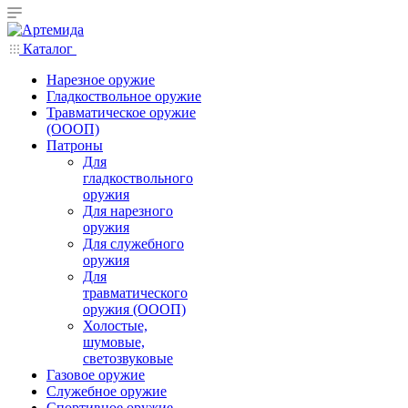
Каталог
Нарезное оружие
Гладкоствольное оружие
Травматическое оружие
(ОООП)
Патроны
Для
гладкоствольного
оружия
Для нарезного
оружия
Для служебного
оружия
Для
травматического
оружия (ОООП)
Холостые,
шумовые,
светозвуковые
Газовое оружие
Служебное оружие
Спортивное оружие