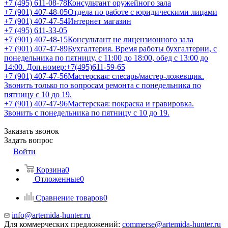
+7 (495) 611-08-78
Консультант оружейного зала
+7 (901) 407-48-05
Отдела по работе с юридическими лицами
+7 (901) 407-47-54
Интернет магазин
+7 (495) 611-33-05
+7 (901) 407-48-15
Консультант не лицензионного зала
+7 (901) 407-47-89
Бухгалтерия. Время работы бухгалтерии, с
понедельника по пятницу, с 11:00 до 18:00, обед с 13:00 до
14:00. Доп.номер:+7(495)611-59-65
+7 (901) 407-47-56
Мастерская: слесарь/мастер-ложевщик.
Звонить только по вопросам ремонта с понедельника по
пятницу с 10 до 19.
+7 (901) 407-47-96
Мастерская: покраска и гравировка.
Звонить с понедельника по пятницу с 10 до 19.
Заказать звонок
Задать вопрос
Войти
Корзина
0
Отложенные
0
Сравнение товаров
0
info@artemida-hunter.ru
Для коммерческих предложений:
commerse@artemida-hunter.ru