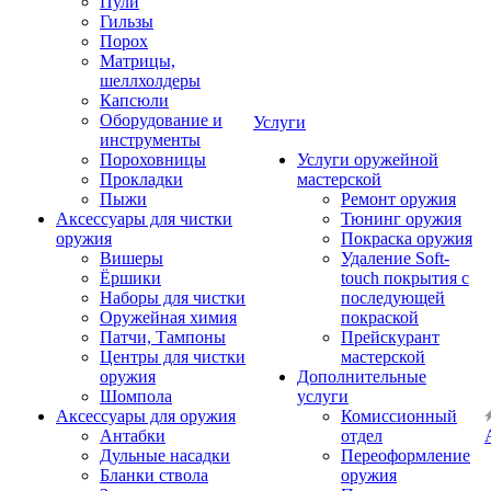
Пули
Гильзы
Порох
Матрицы,
шеллхолдеры
Капсюли
Оборудование и
Услуги
инструменты
Пороховницы
Услуги оружейной
Прокладки
мастерской
Пыжи
Ремонт оружия
Аксессуары для чистки
Тюнинг оружия
оружия
Покраска оружия
Вишеры
Удаление Soft-
Ёршики
touch покрытия с
Наборы для чистки
последующей
Оружейная химия
покраской
Патчи, Тампоны
Прейскурант
Центры для чистки
мастерской
оружия
Дополнительные
Шомпола
услуги
Аксессуары для оружия
Комиссионный
Антабки
отдел
Дульные насадки
Переоформление
Бланки ствола
оружия