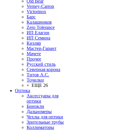
Old Bear
Verney-Carron
Victorinox
Барс
Калашников
Zero Tolerance
ИП Елагин
ИП Семина
Кизляр
Мастер-Гарант
Мачете
Прочее
Русский стиль
Северная корона
Титов А.С.
Точилки
+ ЕЩЕ 26
Оптика
Аксессуары для
оптики
Бинокли
Дальномеры
Чехлы для оптики
Зрительные трубы
Коллиматоры