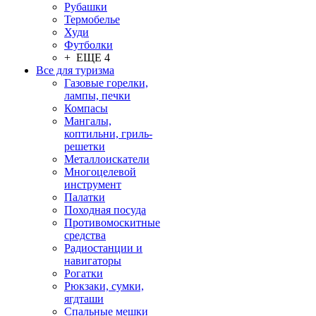
Рубашки
Термобелье
Худи
Футболки
+ ЕЩЕ 4
Все для туризма
Газовые горелки,
лампы, печки
Компасы
Мангалы,
коптильни, гриль-
решетки
Металлоискатели
Многоцелевой
инструмент
Палатки
Походная посуда
Противомоскитные
средства
Радиостанции и
навигаторы
Рогатки
Рюкзаки, сумки,
ягдташи
Спальные мешки