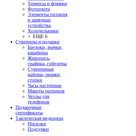
Термосы и фляжки
Фотоохота
Элементы питания
и зарядные
устройства
Холодильники
+ ЕЩЕ 6
Сувениры и подарки
Брелоки, значки,
карабины
Живопись,
графика, гобелены
Сувенирные
наборы, рюмки,
стопки
Часы настенные
Макеты патронов
Чехлы для
телефонов
Подарочные
сертификаты
Тактическая медицина
Носилки
Подсумки