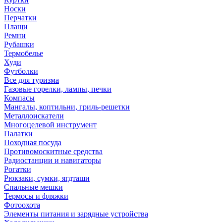
Носки
Перчатки
Плащи
Ремни
Рубашки
Термобелье
Худи
Футболки
Все для туризма
Газовые горелки, лампы, печки
Компасы
Мангалы, коптильни, гриль-решетки
Металлоискатели
Многоцелевой инструмент
Палатки
Походная посуда
Противомоскитные средства
Радиостанции и навигаторы
Рогатки
Рюкзаки, сумки, ягдташи
Спальные мешки
Термосы и фляжки
Фотоохота
Элементы питания и зарядные устройства