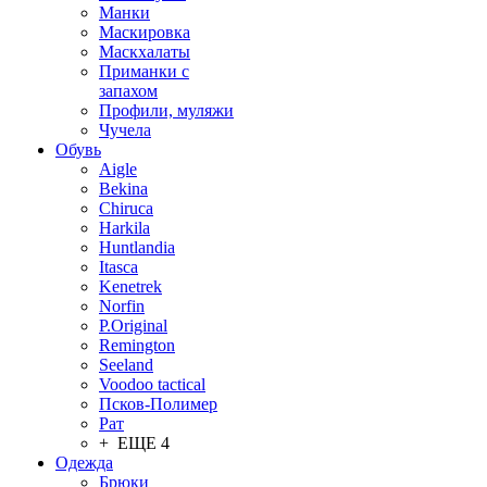
Манки
Маскировка
Маскхалаты
Приманки с
запахом
Профили, муляжи
Чучела
Обувь
Aigle
Bekina
Chiruсa
Harkila
Huntlandia
Itasca
Kenetrek
Norfin
P.Original
Remington
Seeland
Voodoo tactical
Псков-Полимер
Рат
+ ЕЩЕ 4
Одежда
Брюки