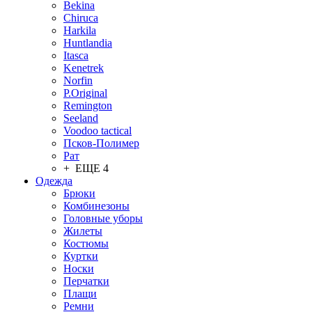
Bekina
Chiruсa
Harkila
Huntlandia
Itasca
Kenetrek
Norfin
P.Original
Remington
Seeland
Voodoo tactical
Псков-Полимер
Рат
+ ЕЩЕ 4
Одежда
Брюки
Комбинезоны
Головные уборы
Жилеты
Костюмы
Куртки
Носки
Перчатки
Плащи
Ремни