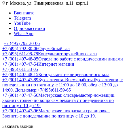
г. Москва, ул. Тимирязевская, д.11, корп.1
Вконтакте
Telegram
YouTube
Одноклассники
WhatsApp
+7 (495) 792-30-06
+7 (495) 792-30-06
Оружейный зал
+7 (495) 611-08-78
Консультант оружейного зала
+7 (901) 407-48-05
Отдела по работе с юридическими лицами
+7 (901) 407-47-54
Интернет магазин
+7 (495) 611-33-05
+7 (901) 407-48-15
Консультант не лицензионного зала
+7 (901) 407-47-89
Бухгалтерия. Время работы бухгалтерии, с
понедельника по пятницу, с 11:00 до 18:00, обед с 13:00 до
14:00. Доп.номер:+7(495)611-59-65
+7 (901) 407-47-56
Мастерская: слесарь/мастер-ложевщик.
Звонить только по вопросам ремонта с понедельника по
пятницу с 10 до 19.
+7 (901) 407-47-96
Мастерская: покраска и гравировка.
Звонить с понедельника по пятницу с 10 до 19.
Заказать звонок