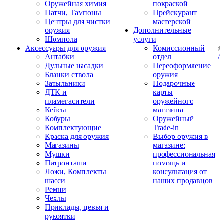
Оружейная химия
покраской
Патчи, Тампоны
Прейскурант
Центры для чистки
мастерской
оружия
Дополнительные
Шомпола
услуги
Аксессуары для оружия
Комиссионный
Антабки
отдел
Дульные насадки
Переоформление
Бланки ствола
оружия
Затыльники
Подарочные
ДТК и
карты
пламегасители
оружейного
Кейсы
магазина
Кобуры
Оружейный
Комплектующие
Trade-in
Краска для оружия
Выбор оружия в
Магазины
магазине:
Мушки
профессиональная
Патронташи
помощь и
Ложи, Комплекты
консультация от
шасси
наших продавцов
Ремни
Чехлы
Приклады, цевья и
рукоятки