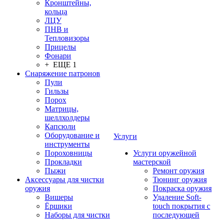
Кронштейны,
кольца
ЛЦУ
ПНВ и
Тепловизоры
Прицелы
Фонари
+ ЕЩЕ 1
Снаряжение патронов
Пули
Гильзы
Порох
Матрицы,
шеллхолдеры
Капсюли
Оборудование и
Услуги
инструменты
Пороховницы
Услуги оружейной
Прокладки
мастерской
Пыжи
Ремонт оружия
Аксессуары для чистки
Тюнинг оружия
оружия
Покраска оружия
Вишеры
Удаление Soft-
Ёршики
touch покрытия с
Наборы для чистки
последующей