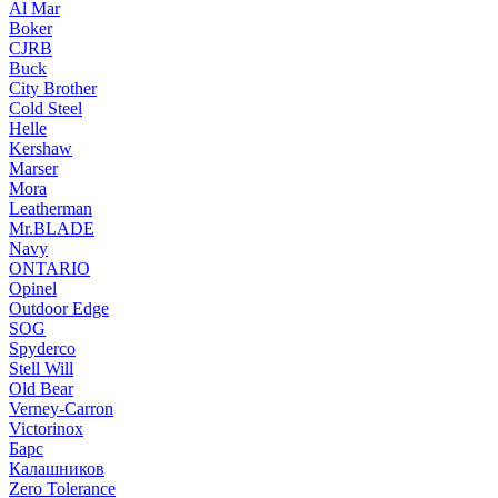
Al Mar
Boker
CJRB
Buck
City Brother
Cold Steel
Helle
Kershaw
Marser
Mora
Leatherman
Mr.BLADE
Navy
ONTARIO
Opinel
Outdoor Edge
SOG
Spyderco
Stell Will
Old Bear
Verney-Carron
Victorinox
Барс
Калашников
Zero Tolerance