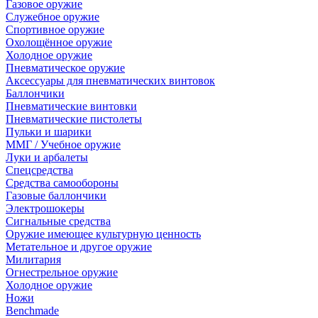
Газовое оружие
Служебное оружие
Спортивное оружие
Охолощённое оружие
Холодное оружие
Пневматическое оружие
Аксессуары для пневматических винтовок
Баллончики
Пневматические винтовки
Пневматические пистолеты
Пульки и шарики
ММГ / Учебное оружие
Луки и арбалеты
Спецсредства
Средства самообороны
Газовые баллончики
Электрошокеры
Сигнальные средства
Оружие имеющее культурную ценность
Метательное и другое оружие
Милитария
Огнестрельное оружие
Холодное оружие
Ножи
Benchmade