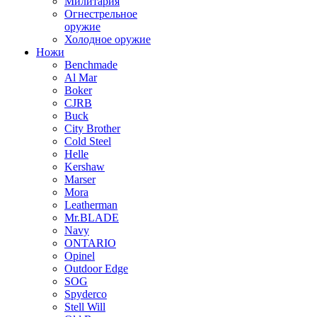
Милитария
Огнестрельное
оружие
Холодное оружие
Ножи
Benchmade
Al Mar
Boker
CJRB
Buck
City Brother
Cold Steel
Helle
Kershaw
Marser
Mora
Leatherman
Mr.BLADE
Navy
ONTARIO
Opinel
Outdoor Edge
SOG
Spyderco
Stell Will