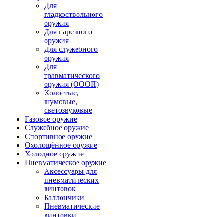
Для
гладкоствольного
оружия
Для нарезного
оружия
Для служебного
оружия
Для
травматического
оружия (ОООП)
Холостые,
шумовые,
светозвуковые
Газовое оружие
Служебное оружие
Спортивное оружие
Охолощённое оружие
Холодное оружие
Пневматическое оружие
Аксессуары для
пневматических
винтовок
Баллончики
Пневматические
винтовки