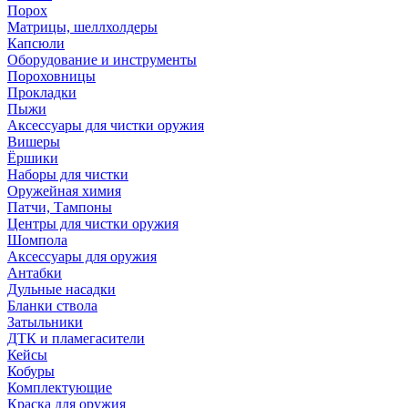
Порох
Матрицы, шеллхолдеры
Капсюли
Оборудование и инструменты
Пороховницы
Прокладки
Пыжи
Аксессуары для чистки оружия
Вишеры
Ёршики
Наборы для чистки
Оружейная химия
Патчи, Тампоны
Центры для чистки оружия
Шомпола
Аксессуары для оружия
Антабки
Дульные насадки
Бланки ствола
Затыльники
ДТК и пламегасители
Кейсы
Кобуры
Комплектующие
Краска для оружия