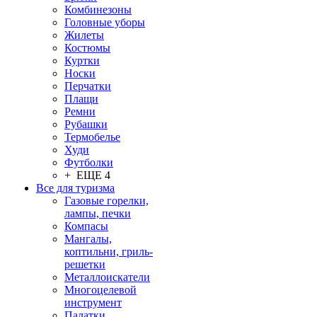
Комбинезоны
Головные уборы
Жилеты
Костюмы
Куртки
Носки
Перчатки
Плащи
Ремни
Рубашки
Термобелье
Худи
Футболки
+ ЕЩЕ 4
Все для туризма
Газовые горелки,
лампы, печки
Компасы
Мангалы,
коптильни, гриль-
решетки
Металлоискатели
Многоцелевой
инструмент
Палатки