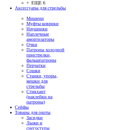
+ ЕЩЕ 6
Аксессуары для стрельбы
Мишени
Муфты коврики
Наушники
Наплечные
амортизаторы
Очки
Патроны холодной
пристрелки,
фальшпатроны
Перчатки
Сошки
Станки, упоры,
мешки для
стрельбы
Стикхант
(наклейки на
патроны)
Сейфы
Товары для охоты
Засидки
Лыжи и
снегоступы