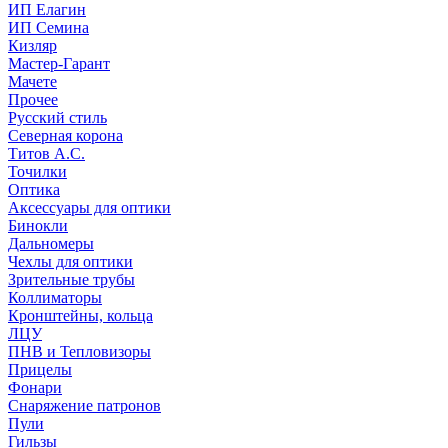
ИП Елагин
ИП Семина
Кизляр
Мастер-Гарант
Мачете
Прочее
Русский стиль
Северная корона
Титов А.С.
Точилки
Оптика
Аксессуары для оптики
Бинокли
Дальномеры
Чехлы для оптики
Зрительные трубы
Коллиматоры
Кронштейны, кольца
ЛЦУ
ПНВ и Тепловизоры
Прицелы
Фонари
Снаряжение патронов
Пули
Гильзы