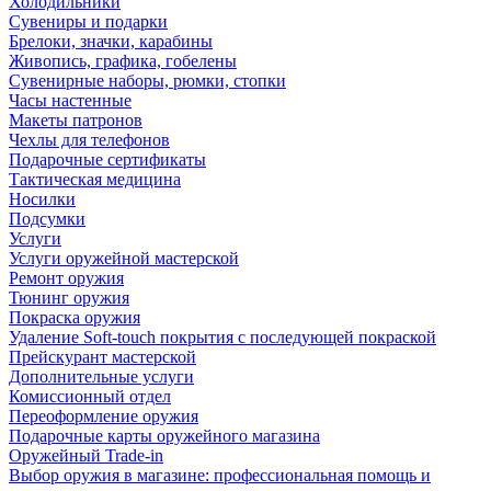
Холодильники
Сувениры и подарки
Брелоки, значки, карабины
Живопись, графика, гобелены
Сувенирные наборы, рюмки, стопки
Часы настенные
Макеты патронов
Чехлы для телефонов
Подарочные сертификаты
Тактическая медицина
Носилки
Подсумки
Услуги
Услуги оружейной мастерской
Ремонт оружия
Тюнинг оружия
Покраска оружия
Удаление Soft-touch покрытия с последующей покраской
Прейскурант мастерской
Дополнительные услуги
Комиссионный отдел
Переоформление оружия
Подарочные карты оружейного магазина
Оружейный Trade-in
Выбор оружия в магазине: профессиональная помощь и