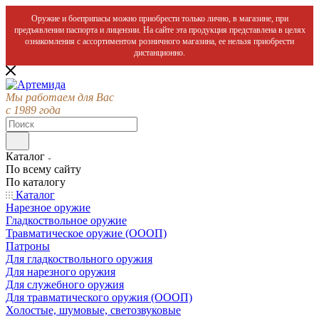
Оружие и боеприпасы можно приобрести только лично, в магазине, при
предъявлении паспорта и лицензии. На сайте эта продукция представлена в целях
ознакомления с ассортиментом розничного магазина, ее нельзя приобрести
дистанционно.
Мы работаем для Вас
с 1989 года
Каталог
По всему сайту
По каталогу
Каталог
Нарезное оружие
Гладкоствольное оружие
Травматическое оружие (ОООП)
Патроны
Для гладкоствольного оружия
Для нарезного оружия
Для служебного оружия
Для травматического оружия (ОООП)
Холостые, шумовые, светозвуковые