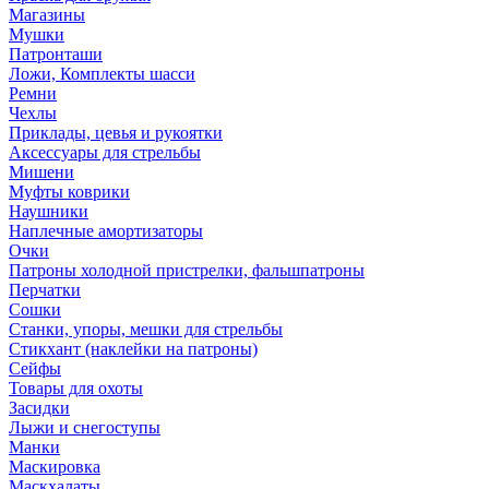
Магазины
Мушки
Патронташи
Ложи, Комплекты шасси
Ремни
Чехлы
Приклады, цевья и рукоятки
Аксессуары для стрельбы
Мишени
Муфты коврики
Наушники
Наплечные амортизаторы
Очки
Патроны холодной пристрелки, фальшпатроны
Перчатки
Сошки
Станки, упоры, мешки для стрельбы
Стикхант (наклейки на патроны)
Сейфы
Товары для охоты
Засидки
Лыжи и снегоступы
Манки
Маскировка
Маскхалаты