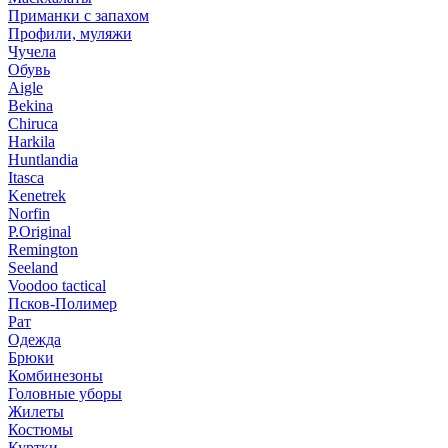
Приманки с запахом
Профили, муляжи
Чучела
Обувь
Aigle
Bekina
Chiruсa
Harkila
Huntlandia
Itasca
Kenetrek
Norfin
P.Original
Remington
Seeland
Voodoo tactical
Псков-Полимер
Рат
Одежда
Брюки
Комбинезоны
Головные уборы
Жилеты
Костюмы
Куртки