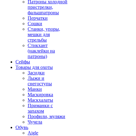
Патроны холодной
пристрелки,
фальшпатроны
Перчатки
Сошки
Станки, упоры,
мешки для
стрельбы
Стикхант
(наклейки на
патроны)
Сейфы
Товары для охоты
Засидки
Лыжи и
снегоступы
Манки
Маскировка
Маскхалаты
Приманки с
запахом
Профили, муляжи
Чучела
Обувь
Aigle