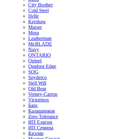
City Brother
Cold Steel
Helle
Kershaw
Marser
Mora
Leatherman
Mr.BLADE
Navy
ONTARIO
Opinel
Outdoor Edge
SOG
Spyderco
Stell Will
Old Bear
Verney-Carron
Victorinox
Барс
Калашников
Zero Tolerance
ИП Елагин
ИП Семина
Кизляр
Мастер-Гарант