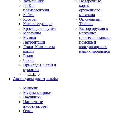
Затыльники
Подарочные
ДТК и
карты
пламегасители
оружейного
Кейсы
магазина
Кобуры
Оружейный
Комплектующие
Trade-in
Краска для оружия
Выбор оружия в
Магазины
магазине:
Мушки
профессиональная
Патронташи
помощь и
Ложи, Комплекты
консультация от
шасси
наших продавцов
Ремни
Чехлы
Приклады, цевья и
рукоятки
+ ЕЩЕ 6
Аксессуары для стрельбы
Мишени
Муфты коврики
Наушники
Наплечные
амортизаторы
Очки