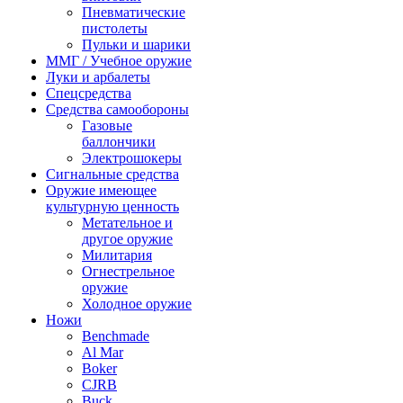
Пневматические
пистолеты
Пульки и шарики
ММГ / Учебное оружие
Луки и арбалеты
Спецсредства
Средства самообороны
Газовые
баллончики
Электрошокеры
Сигнальные средства
Оружие имеющее
культурную ценность
Метательное и
другое оружие
Милитария
Огнестрельное
оружие
Холодное оружие
Ножи
Benchmade
Al Mar
Boker
CJRB
Buck