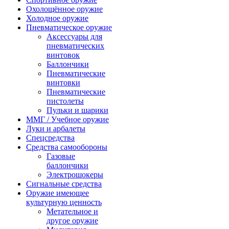
Охолощённое оружие
Холодное оружие
Пневматическое оружие
Аксессуары для
пневматических
винтовок
Баллончики
Пневматические
винтовки
Пневматические
пистолеты
Пульки и шарики
ММГ / Учебное оружие
Луки и арбалеты
Спецсредства
Средства самообороны
Газовые
баллончики
Электрошокеры
Сигнальные средства
Оружие имеющее
культурную ценность
Метательное и
другое оружие