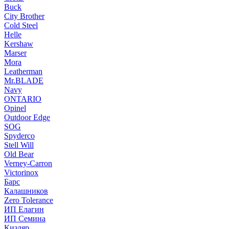
Buck
City Brother
Cold Steel
Helle
Kershaw
Marser
Mora
Leatherman
Mr.BLADE
Navy
ONTARIO
Opinel
Outdoor Edge
SOG
Spyderco
Stell Will
Old Bear
Verney-Carron
Victorinox
Барс
Калашников
Zero Tolerance
ИП Елагин
ИП Семина
Кизляр