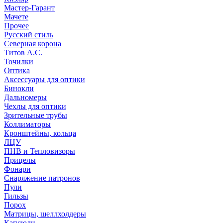
Мастер-Гарант
Мачете
Прочее
Русский стиль
Северная корона
Титов А.С.
Точилки
Оптика
Аксессуары для оптики
Бинокли
Дальномеры
Чехлы для оптики
Зрительные трубы
Коллиматоры
Кронштейны, кольца
ЛЦУ
ПНВ и Тепловизоры
Прицелы
Фонари
Снаряжение патронов
Пули
Гильзы
Порох
Матрицы, шеллхолдеры
Капсюли