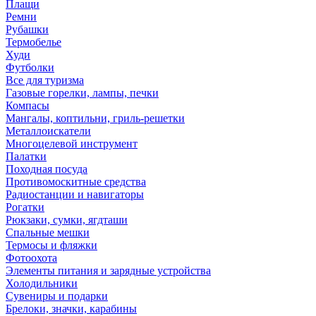
Плащи
Ремни
Рубашки
Термобелье
Худи
Футболки
Все для туризма
Газовые горелки, лампы, печки
Компасы
Мангалы, коптильни, гриль-решетки
Металлоискатели
Многоцелевой инструмент
Палатки
Походная посуда
Противомоскитные средства
Радиостанции и навигаторы
Рогатки
Рюкзаки, сумки, ягдташи
Спальные мешки
Термосы и фляжки
Фотоохота
Элементы питания и зарядные устройства
Холодильники
Сувениры и подарки
Брелоки, значки, карабины