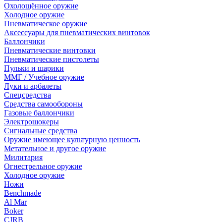
Охолощённое оружие
Холодное оружие
Пневматическое оружие
Аксессуары для пневматических винтовок
Баллончики
Пневматические винтовки
Пневматические пистолеты
Пульки и шарики
ММГ / Учебное оружие
Луки и арбалеты
Спецсредства
Средства самообороны
Газовые баллончики
Электрошокеры
Сигнальные средства
Оружие имеющее культурную ценность
Метательное и другое оружие
Милитария
Огнестрельное оружие
Холодное оружие
Ножи
Benchmade
Al Mar
Boker
CJRB