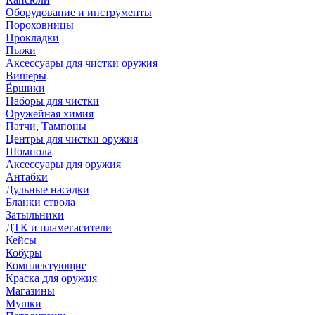
Оборудование и инструменты
Пороховницы
Прокладки
Пыжи
Аксессуары для чистки оружия
Вишеры
Ёршики
Наборы для чистки
Оружейная химия
Патчи, Тампоны
Центры для чистки оружия
Шомпола
Аксессуары для оружия
Антабки
Дульные насадки
Бланки ствола
Затыльники
ДТК и пламегасители
Кейсы
Кобуры
Комплектующие
Краска для оружия
Магазины
Мушки