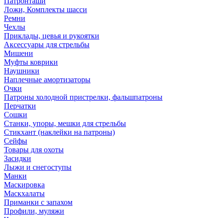
Патронташи
Ложи, Комплекты шасси
Ремни
Чехлы
Приклады, цевья и рукоятки
Аксессуары для стрельбы
Мишени
Муфты коврики
Наушники
Наплечные амортизаторы
Очки
Патроны холодной пристрелки, фальшпатроны
Перчатки
Сошки
Станки, упоры, мешки для стрельбы
Стикхант (наклейки на патроны)
Сейфы
Товары для охоты
Засидки
Лыжи и снегоступы
Манки
Маскировка
Маскхалаты
Приманки с запахом
Профили, муляжи