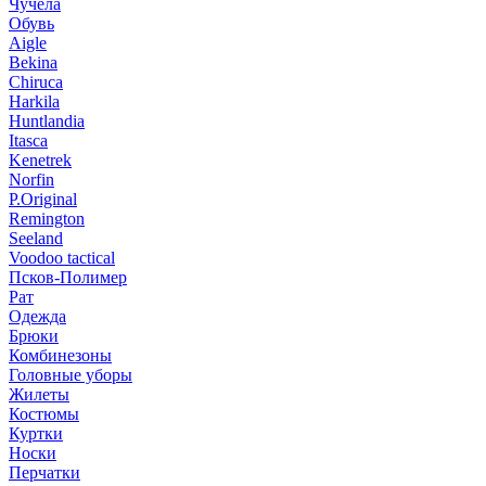
Чучела
Обувь
Aigle
Bekina
Chiruсa
Harkila
Huntlandia
Itasca
Kenetrek
Norfin
P.Original
Remington
Seeland
Voodoo tactical
Псков-Полимер
Рат
Одежда
Брюки
Комбинезоны
Головные уборы
Жилеты
Костюмы
Куртки
Носки
Перчатки