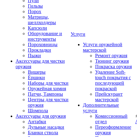
Пули
Гильзы
Порох
Матрицы,
шеллхолдеры
Капсюли
Оборудование и
Услуги
инструменты
Пороховницы
Услуги оружейной
Прокладки
мастерской
Пыжи
Ремонт оружия
Аксессуары для чистки
Тюнинг оружия
оружия
Покраска оружия
Вишеры
Удаление Soft-
Ёршики
touch покрытия с
Наборы для чистки
последующей
Оружейная химия
покраской
Патчи, Тампоны
Прейскурант
Центры для чистки
мастерской
оружия
Дополнительные
Шомпола
услуги
Аксессуары для оружия
Комиссионный
Антабки
отдел
Дульные насадки
Переоформление
Бланки ствола
оружия