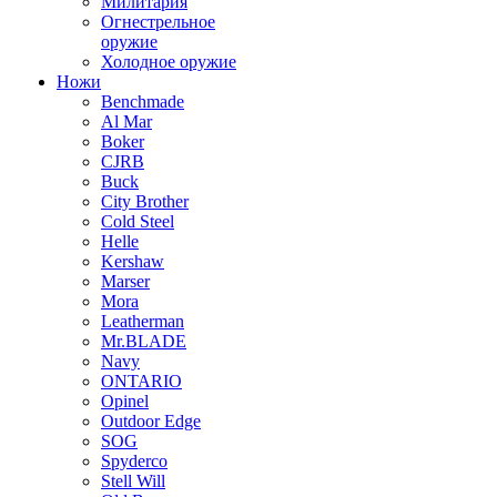
Милитария
Огнестрельное
оружие
Холодное оружие
Ножи
Benchmade
Al Mar
Boker
CJRB
Buck
City Brother
Cold Steel
Helle
Kershaw
Marser
Mora
Leatherman
Mr.BLADE
Navy
ONTARIO
Opinel
Outdoor Edge
SOG
Spyderco
Stell Will