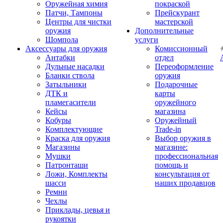
Оружейная химия
покраской
Патчи, Тампоны
Прейскурант
Центры для чистки
мастерской
оружия
Дополнительные
Шомпола
услуги
Аксессуары для оружия
Комиссионный
Антабки
отдел
Дульные насадки
Переоформление
Бланки ствола
оружия
Затыльники
Подарочные
ДТК и
карты
пламегасители
оружейного
Кейсы
магазина
Кобуры
Оружейный
Комплектующие
Trade-in
Краска для оружия
Выбор оружия в
Магазины
магазине:
Мушки
профессиональная
Патронташи
помощь и
Ложи, Комплекты
консультация от
шасси
наших продавцов
Ремни
Чехлы
Приклады, цевья и
рукоятки