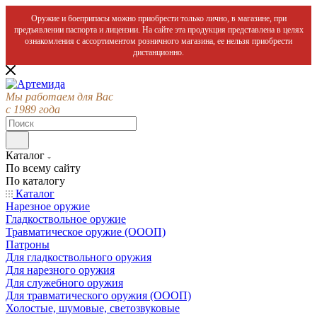
Оружие и боеприпасы можно приобрести только лично, в магазине, при
предъявлении паспорта и лицензии. На сайте эта продукция представлена в целях
ознакомления с ассортиментом розничного магазина, ее нельзя приобрести
дистанционно.
Мы работаем для Вас
с 1989 года
Каталог
По всему сайту
По каталогу
Каталог
Нарезное оружие
Гладкоствольное оружие
Травматическое оружие (ОООП)
Патроны
Для гладкоствольного оружия
Для нарезного оружия
Для служебного оружия
Для травматического оружия (ОООП)
Холостые, шумовые, светозвуковые