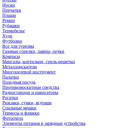
Носки
Перчатки
Плащи
Ремни
Рубашки
Термобелье
Худи
Футболки
Все для туризма
Газовые горелки, лампы, печки
Компасы
Мангалы, коптильни, гриль-решетки
Металлоискатели
Многоцелевой инструмент
Палатки
Походная посуда
Противомоскитные средства
Радиостанции и навигаторы
Рогатки
Рюкзаки, сумки, ягдташи
Спальные мешки
Термосы и фляжки
Фотоохота
Элементы питания и зарядные устройства