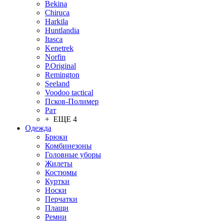
Bekina
Chiruсa
Harkila
Huntlandia
Itasca
Kenetrek
Norfin
P.Original
Remington
Seeland
Voodoo tactical
Псков-Полимер
Рат
+ ЕЩЕ 4
Одежда
Брюки
Комбинезоны
Головные уборы
Жилеты
Костюмы
Куртки
Носки
Перчатки
Плащи
Ремни