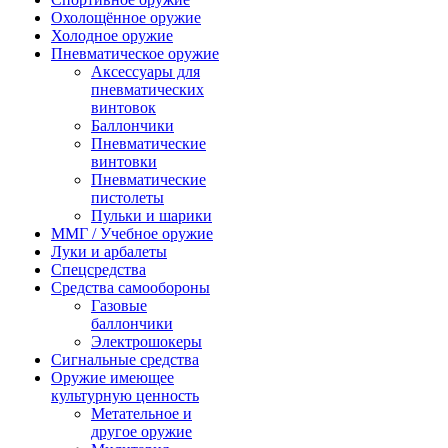
Охолощённое оружие
Холодное оружие
Пневматическое оружие
Аксессуары для
пневматических
винтовок
Баллончики
Пневматические
винтовки
Пневматические
пистолеты
Пульки и шарики
ММГ / Учебное оружие
Луки и арбалеты
Спецсредства
Средства самообороны
Газовые
баллончики
Электрошокеры
Сигнальные средства
Оружие имеющее
культурную ценность
Метательное и
другое оружие