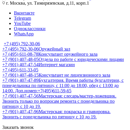
г. Москва, ул. Тимирязевская, д.11, корп.1
Вконтакте
Telegram
YouTube
Одноклассники
WhatsApp
+7 (495) 792-30-06
+7 (495) 792-30-06
Оружейный зал
+7 (495) 611-08-78
Консультант оружейного зала
+7 (901) 407-48-05
Отдела по работе с юридическими лицами
+7 (901) 407-47-54
Интернет магазин
+7 (495) 611-33-05
+7 (901) 407-48-15
Консультант не лицензионного зала
+7 (901) 407-47-89
Бухгалтерия. Время работы бухгалтерии, с
понедельника по пятницу, с 11:00 до 18:00, обед с 13:00 до
14:00. Доп.номер:+7(495)611-59-65
+7 (901) 407-47-56
Мастерская: слесарь/мастер-ложевщик.
Звонить только по вопросам ремонта с понедельника по
пятницу с 10 до 19.
+7 (901) 407-47-96
Мастерская: покраска и гравировка.
Звонить с понедельника по пятницу с 10 до 19.
Заказать звонок