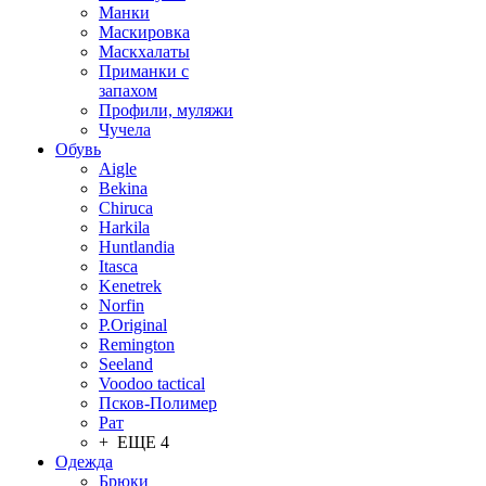
Манки
Маскировка
Маскхалаты
Приманки с
запахом
Профили, муляжи
Чучела
Обувь
Aigle
Bekina
Chiruсa
Harkila
Huntlandia
Itasca
Kenetrek
Norfin
P.Original
Remington
Seeland
Voodoo tactical
Псков-Полимер
Рат
+ ЕЩЕ 4
Одежда
Брюки