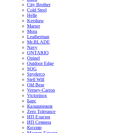
City Brother
Cold Steel
Helle
Kershaw
Marser
Mora
Leatherman
Mr.BLADE
Navy
ONTARIO
Opinel
Outdoor Edge
SOG
Spyderco
Stell Will
Old Bear
Verney-Carron
Victorinox
Барс
Калашников
Zero Tolerance
ИП Елагин
ИП Семина
Кизляр
Мастер-Гарант