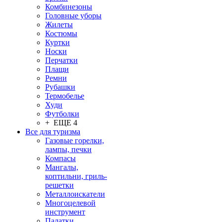
Комбинезоны
Головные уборы
Жилеты
Костюмы
Куртки
Носки
Перчатки
Плащи
Ремни
Рубашки
Термобелье
Худи
Футболки
+ ЕЩЕ 4
Все для туризма
Газовые горелки,
лампы, печки
Компасы
Мангалы,
коптильни, гриль-
решетки
Металлоискатели
Многоцелевой
инструмент
Палатки