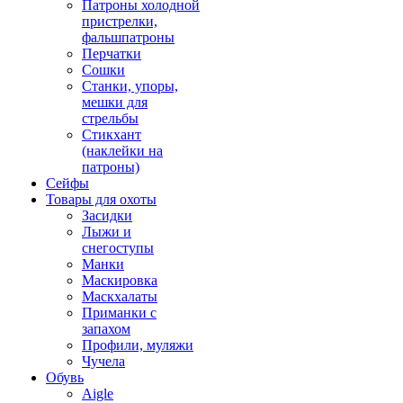
Патроны холодной
пристрелки,
фальшпатроны
Перчатки
Сошки
Станки, упоры,
мешки для
стрельбы
Стикхант
(наклейки на
патроны)
Сейфы
Товары для охоты
Засидки
Лыжи и
снегоступы
Манки
Маскировка
Маскхалаты
Приманки с
запахом
Профили, муляжи
Чучела
Обувь
Aigle