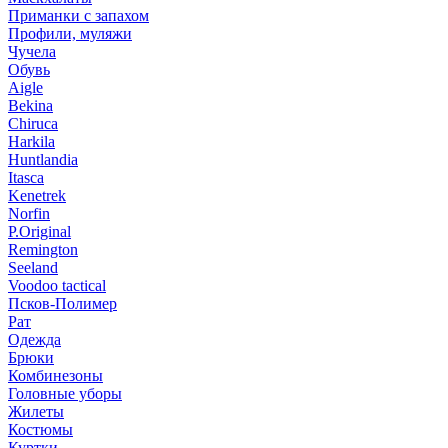
Приманки с запахом
Профили, муляжи
Чучела
Обувь
Aigle
Bekina
Chiruсa
Harkila
Huntlandia
Itasca
Kenetrek
Norfin
P.Original
Remington
Seeland
Voodoo tactical
Псков-Полимер
Рат
Одежда
Брюки
Комбинезоны
Головные уборы
Жилеты
Костюмы
Куртки