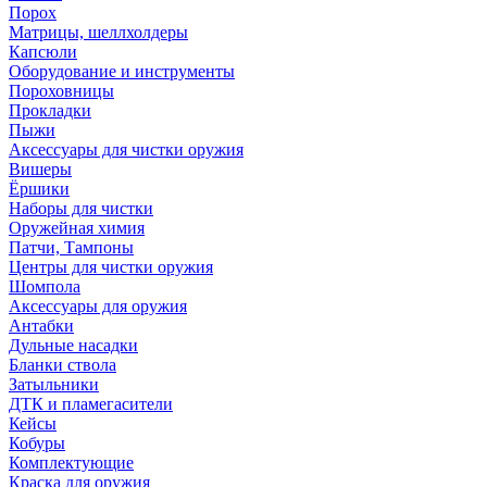
Порох
Матрицы, шеллхолдеры
Капсюли
Оборудование и инструменты
Пороховницы
Прокладки
Пыжи
Аксессуары для чистки оружия
Вишеры
Ёршики
Наборы для чистки
Оружейная химия
Патчи, Тампоны
Центры для чистки оружия
Шомпола
Аксессуары для оружия
Антабки
Дульные насадки
Бланки ствола
Затыльники
ДТК и пламегасители
Кейсы
Кобуры
Комплектующие
Краска для оружия