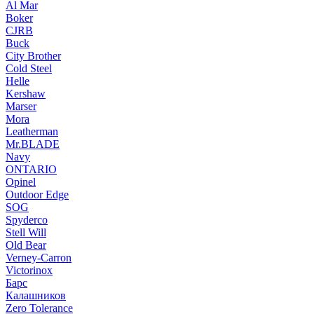
Al Mar
Boker
CJRB
Buck
City Brother
Cold Steel
Helle
Kershaw
Marser
Mora
Leatherman
Mr.BLADE
Navy
ONTARIO
Opinel
Outdoor Edge
SOG
Spyderco
Stell Will
Old Bear
Verney-Carron
Victorinox
Барс
Калашников
Zero Tolerance