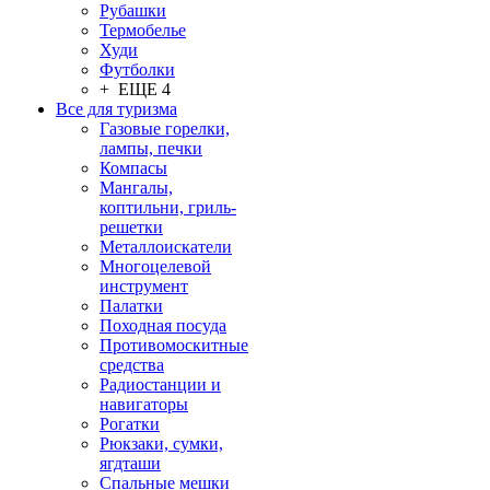
Рубашки
Термобелье
Худи
Футболки
+ ЕЩЕ 4
Все для туризма
Газовые горелки,
лампы, печки
Компасы
Мангалы,
коптильни, гриль-
решетки
Металлоискатели
Многоцелевой
инструмент
Палатки
Походная посуда
Противомоскитные
средства
Радиостанции и
навигаторы
Рогатки
Рюкзаки, сумки,
ягдташи
Спальные мешки