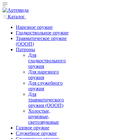
Каталог
Нарезное оружие
Гладкоствольное оружие
Травматическое оружие
(ОООП)
Патроны
Для
гладкоствольного
оружия
Для нарезного
оружия
Для служебного
оружия
Для
травматического
оружия (ОООП)
Холостые,
шумовые,
светозвуковые
Газовое оружие
Служебное оружие
Спортивное оружие