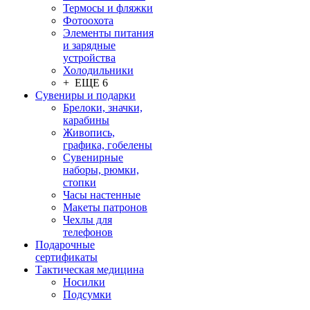
Термосы и фляжки
Фотоохота
Элементы питания
и зарядные
устройства
Холодильники
+ ЕЩЕ 6
Сувениры и подарки
Брелоки, значки,
карабины
Живопись,
графика, гобелены
Сувенирные
наборы, рюмки,
стопки
Часы настенные
Макеты патронов
Чехлы для
телефонов
Подарочные
сертификаты
Тактическая медицина
Носилки
Подсумки