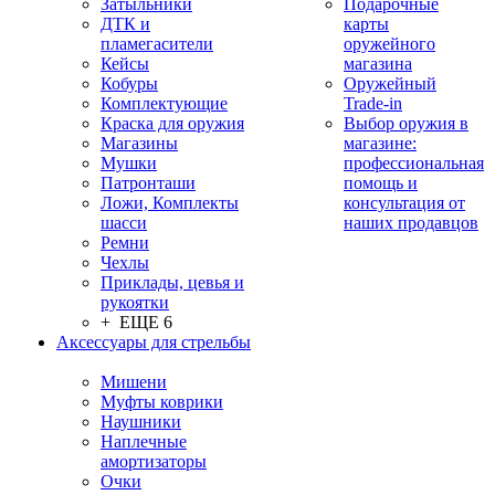
Затыльники
Подарочные
ДТК и
карты
пламегасители
оружейного
Кейсы
магазина
Кобуры
Оружейный
Комплектующие
Trade-in
Краска для оружия
Выбор оружия в
Магазины
магазине:
Мушки
профессиональная
Патронташи
помощь и
Ложи, Комплекты
консультация от
шасси
наших продавцов
Ремни
Чехлы
Приклады, цевья и
рукоятки
+ ЕЩЕ 6
Аксессуары для стрельбы
Мишени
Муфты коврики
Наушники
Наплечные
амортизаторы
Очки