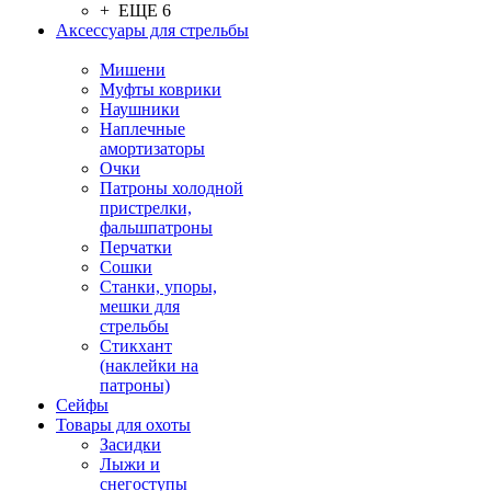
+ ЕЩЕ 6
Аксессуары для стрельбы
Мишени
Муфты коврики
Наушники
Наплечные
амортизаторы
Очки
Патроны холодной
пристрелки,
фальшпатроны
Перчатки
Сошки
Станки, упоры,
мешки для
стрельбы
Стикхант
(наклейки на
патроны)
Сейфы
Товары для охоты
Засидки
Лыжи и
снегоступы