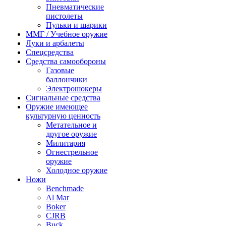
Пневматические
пистолеты
Пульки и шарики
ММГ / Учебное оружие
Луки и арбалеты
Спецсредства
Средства самообороны
Газовые
баллончики
Электрошокеры
Сигнальные средства
Оружие имеющее
культурную ценность
Метательное и
другое оружие
Милитария
Огнестрельное
оружие
Холодное оружие
Ножи
Benchmade
Al Mar
Boker
CJRB
Buck