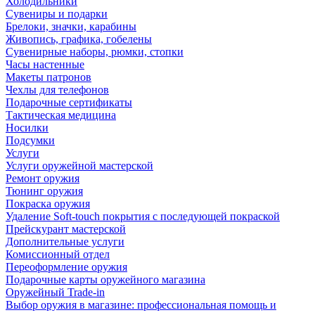
Холодильники
Сувениры и подарки
Брелоки, значки, карабины
Живопись, графика, гобелены
Сувенирные наборы, рюмки, стопки
Часы настенные
Макеты патронов
Чехлы для телефонов
Подарочные сертификаты
Тактическая медицина
Носилки
Подсумки
Услуги
Услуги оружейной мастерской
Ремонт оружия
Тюнинг оружия
Покраска оружия
Удаление Soft-touch покрытия с последующей покраской
Прейскурант мастерской
Дополнительные услуги
Комиссионный отдел
Переоформление оружия
Подарочные карты оружейного магазина
Оружейный Trade-in
Выбор оружия в магазине: профессиональная помощь и