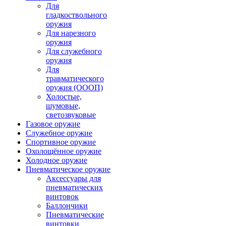
Для
гладкоствольного
оружия
Для нарезного
оружия
Для служебного
оружия
Для
травматического
оружия (ОООП)
Холостые,
шумовые,
светозвуковые
Газовое оружие
Служебное оружие
Спортивное оружие
Охолощённое оружие
Холодное оружие
Пневматическое оружие
Аксессуары для
пневматических
винтовок
Баллончики
Пневматические
винтовки