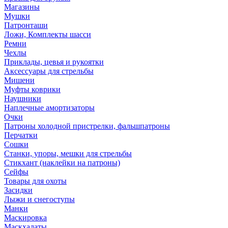
Магазины
Мушки
Патронташи
Ложи, Комплекты шасси
Ремни
Чехлы
Приклады, цевья и рукоятки
Аксессуары для стрельбы
Мишени
Муфты коврики
Наушники
Наплечные амортизаторы
Очки
Патроны холодной пристрелки, фальшпатроны
Перчатки
Сошки
Станки, упоры, мешки для стрельбы
Стикхант (наклейки на патроны)
Сейфы
Товары для охоты
Засидки
Лыжи и снегоступы
Манки
Маскировка
Маскхалаты