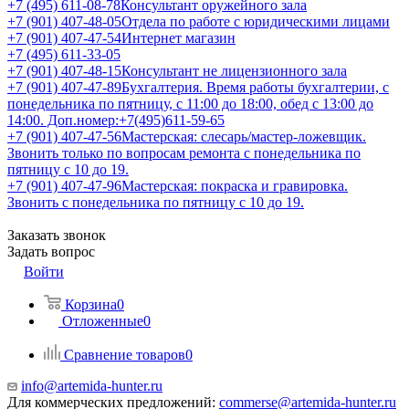
+7 (495) 611-08-78
Консультант оружейного зала
+7 (901) 407-48-05
Отдела по работе с юридическими лицами
+7 (901) 407-47-54
Интернет магазин
+7 (495) 611-33-05
+7 (901) 407-48-15
Консультант не лицензионного зала
+7 (901) 407-47-89
Бухгалтерия. Время работы бухгалтерии, с
понедельника по пятницу, с 11:00 до 18:00, обед с 13:00 до
14:00. Доп.номер:+7(495)611-59-65
+7 (901) 407-47-56
Мастерская: слесарь/мастер-ложевщик.
Звонить только по вопросам ремонта с понедельника по
пятницу с 10 до 19.
+7 (901) 407-47-96
Мастерская: покраска и гравировка.
Звонить с понедельника по пятницу с 10 до 19.
Заказать звонок
Задать вопрос
Войти
Корзина
0
Отложенные
0
Сравнение товаров
0
info@artemida-hunter.ru
Для коммерческих предложений:
commerse@artemida-hunter.ru