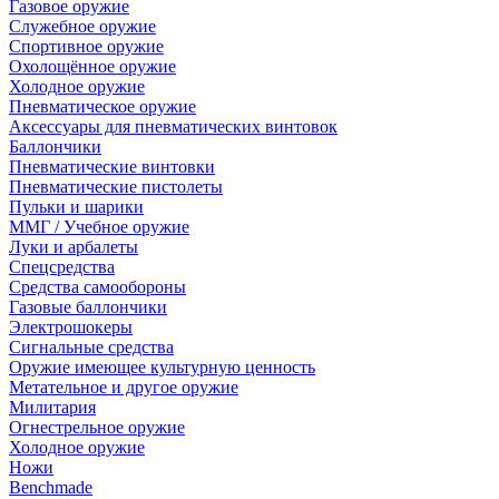
Газовое оружие
Служебное оружие
Спортивное оружие
Охолощённое оружие
Холодное оружие
Пневматическое оружие
Аксессуары для пневматических винтовок
Баллончики
Пневматические винтовки
Пневматические пистолеты
Пульки и шарики
ММГ / Учебное оружие
Луки и арбалеты
Спецсредства
Средства самообороны
Газовые баллончики
Электрошокеры
Сигнальные средства
Оружие имеющее культурную ценность
Метательное и другое оружие
Милитария
Огнестрельное оружие
Холодное оружие
Ножи
Benchmade