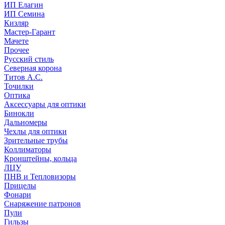
ИП Елагин
ИП Семина
Кизляр
Мастер-Гарант
Мачете
Прочее
Русский стиль
Северная корона
Титов А.С.
Точилки
Оптика
Аксессуары для оптики
Бинокли
Дальномеры
Чехлы для оптики
Зрительные трубы
Коллиматоры
Кронштейны, кольца
ЛЦУ
ПНВ и Тепловизоры
Прицелы
Фонари
Снаряжение патронов
Пули
Гильзы