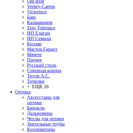
Old Bear
Verney-Carron
Victorinox
Барс
Калашников
Zero Tolerance
ИП Елагин
ИП Семина
Кизляр
Мастер-Гарант
Мачете
Прочее
Русский стиль
Северная корона
Титов А.С.
Точилки
+ ЕЩЕ 26
Оптика
Аксессуары для
оптики
Бинокли
Дальномеры
Чехлы для оптики
Зрительные трубы
Коллиматоры