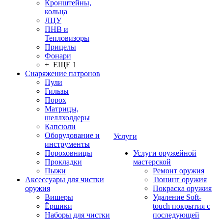
Кронштейны,
кольца
ЛЦУ
ПНВ и
Тепловизоры
Прицелы
Фонари
+ ЕЩЕ 1
Снаряжение патронов
Пули
Гильзы
Порох
Матрицы,
шеллхолдеры
Капсюли
Оборудование и
Услуги
инструменты
Пороховницы
Услуги оружейной
Прокладки
мастерской
Пыжи
Ремонт оружия
Аксессуары для чистки
Тюнинг оружия
оружия
Покраска оружия
Вишеры
Удаление Soft-
Ёршики
touch покрытия с
Наборы для чистки
последующей