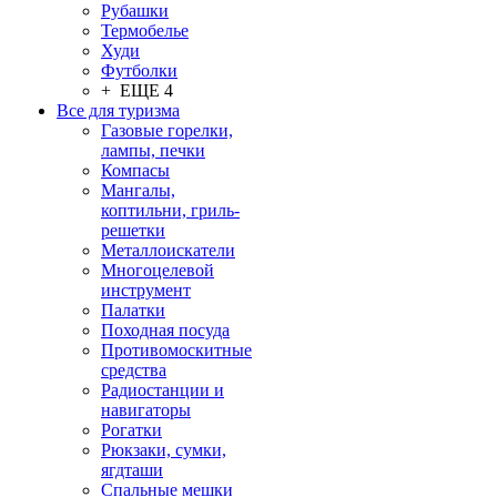
Рубашки
Термобелье
Худи
Футболки
+ ЕЩЕ 4
Все для туризма
Газовые горелки,
лампы, печки
Компасы
Мангалы,
коптильни, гриль-
решетки
Металлоискатели
Многоцелевой
инструмент
Палатки
Походная посуда
Противомоскитные
средства
Радиостанции и
навигаторы
Рогатки
Рюкзаки, сумки,
ягдташи
Спальные мешки