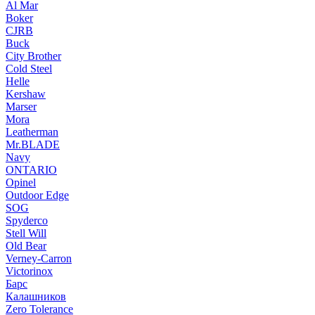
Al Mar
Boker
CJRB
Buck
City Brother
Cold Steel
Helle
Kershaw
Marser
Mora
Leatherman
Mr.BLADE
Navy
ONTARIO
Opinel
Outdoor Edge
SOG
Spyderco
Stell Will
Old Bear
Verney-Carron
Victorinox
Барс
Калашников
Zero Tolerance