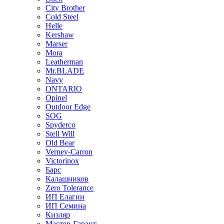
City Brother
Cold Steel
Helle
Kershaw
Marser
Mora
Leatherman
Mr.BLADE
Navy
ONTARIO
Opinel
Outdoor Edge
SOG
Spyderco
Stell Will
Old Bear
Verney-Carron
Victorinox
Барс
Калашников
Zero Tolerance
ИП Елагин
ИП Семина
Кизляр
Мастер-Гарант