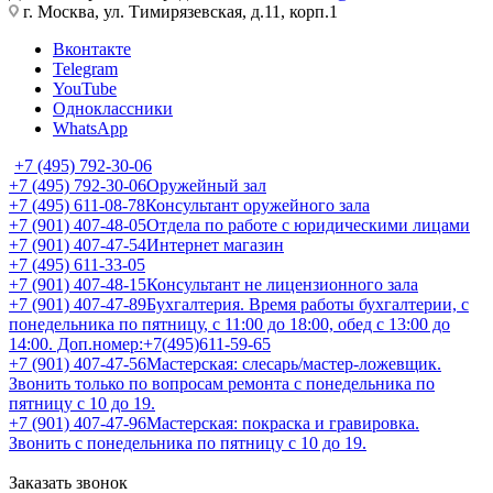
г. Москва, ул. Тимирязевская, д.11, корп.1
Вконтакте
Telegram
YouTube
Одноклассники
WhatsApp
+7 (495) 792-30-06
+7 (495) 792-30-06
Оружейный зал
+7 (495) 611-08-78
Консультант оружейного зала
+7 (901) 407-48-05
Отдела по работе с юридическими лицами
+7 (901) 407-47-54
Интернет магазин
+7 (495) 611-33-05
+7 (901) 407-48-15
Консультант не лицензионного зала
+7 (901) 407-47-89
Бухгалтерия. Время работы бухгалтерии, с
понедельника по пятницу, с 11:00 до 18:00, обед с 13:00 до
14:00. Доп.номер:+7(495)611-59-65
+7 (901) 407-47-56
Мастерская: слесарь/мастер-ложевщик.
Звонить только по вопросам ремонта с понедельника по
пятницу с 10 до 19.
+7 (901) 407-47-96
Мастерская: покраска и гравировка.
Звонить с понедельника по пятницу с 10 до 19.
Заказать звонок