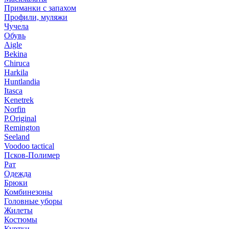
Приманки с запахом
Профили, муляжи
Чучела
Обувь
Aigle
Bekina
Chiruсa
Harkila
Huntlandia
Itasca
Kenetrek
Norfin
P.Original
Remington
Seeland
Voodoo tactical
Псков-Полимер
Рат
Одежда
Брюки
Комбинезоны
Головные уборы
Жилеты
Костюмы
Куртки