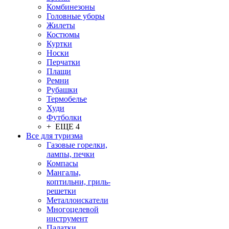
Комбинезоны
Головные уборы
Жилеты
Костюмы
Куртки
Носки
Перчатки
Плащи
Ремни
Рубашки
Термобелье
Худи
Футболки
+ ЕЩЕ 4
Все для туризма
Газовые горелки,
лампы, печки
Компасы
Мангалы,
коптильни, гриль-
решетки
Металлоискатели
Многоцелевой
инструмент
Палатки