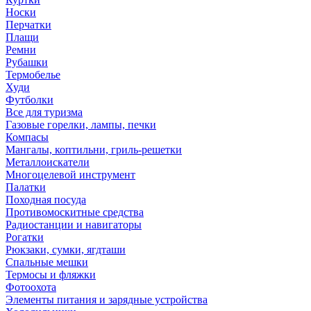
Носки
Перчатки
Плащи
Ремни
Рубашки
Термобелье
Худи
Футболки
Все для туризма
Газовые горелки, лампы, печки
Компасы
Мангалы, коптильни, гриль-решетки
Металлоискатели
Многоцелевой инструмент
Палатки
Походная посуда
Противомоскитные средства
Радиостанции и навигаторы
Рогатки
Рюкзаки, сумки, ягдташи
Спальные мешки
Термосы и фляжки
Фотоохота
Элементы питания и зарядные устройства