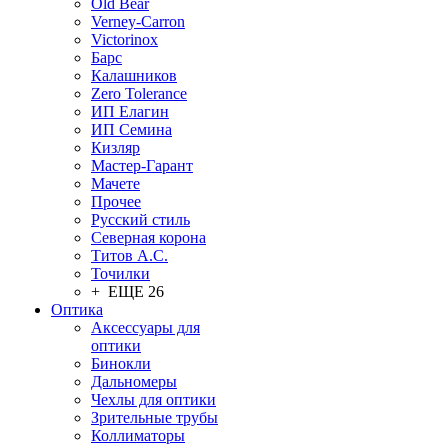
Old Bear
Verney-Carron
Victorinox
Барс
Калашников
Zero Tolerance
ИП Елагин
ИП Семина
Кизляр
Мастер-Гарант
Мачете
Прочее
Русский стиль
Северная корона
Титов А.С.
Точилки
+ ЕЩЕ 26
Оптика
Аксессуары для
оптики
Бинокли
Дальномеры
Чехлы для оптики
Зрительные трубы
Коллиматоры