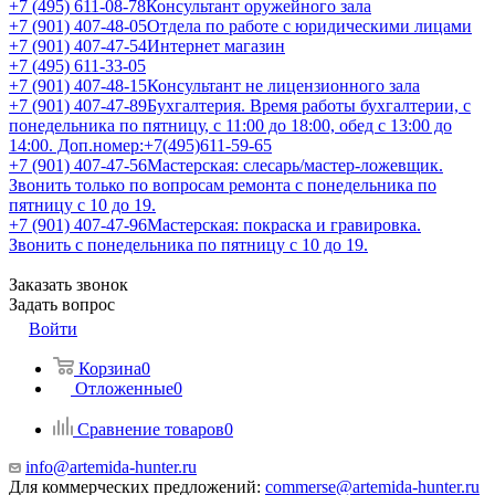
+7 (495) 611-08-78
Консультант оружейного зала
+7 (901) 407-48-05
Отдела по работе с юридическими лицами
+7 (901) 407-47-54
Интернет магазин
+7 (495) 611-33-05
+7 (901) 407-48-15
Консультант не лицензионного зала
+7 (901) 407-47-89
Бухгалтерия. Время работы бухгалтерии, с
понедельника по пятницу, с 11:00 до 18:00, обед с 13:00 до
14:00. Доп.номер:+7(495)611-59-65
+7 (901) 407-47-56
Мастерская: слесарь/мастер-ложевщик.
Звонить только по вопросам ремонта с понедельника по
пятницу с 10 до 19.
+7 (901) 407-47-96
Мастерская: покраска и гравировка.
Звонить с понедельника по пятницу с 10 до 19.
Заказать звонок
Задать вопрос
Войти
Корзина
0
Отложенные
0
Сравнение товаров
0
info@artemida-hunter.ru
Для коммерческих предложений:
commerse@artemida-hunter.ru