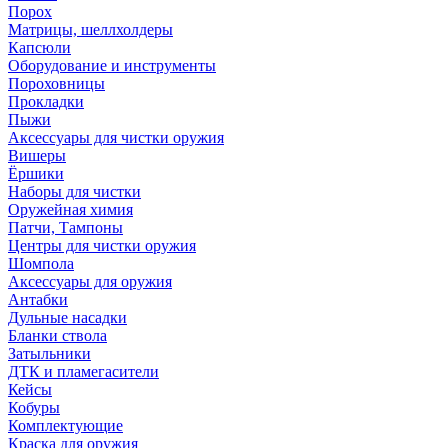
Порох
Матрицы, шеллхолдеры
Капсюли
Оборудование и инструменты
Пороховницы
Прокладки
Пыжи
Аксессуары для чистки оружия
Вишеры
Ёршики
Наборы для чистки
Оружейная химия
Патчи, Тампоны
Центры для чистки оружия
Шомпола
Аксессуары для оружия
Антабки
Дульные насадки
Бланки ствола
Затыльники
ДТК и пламегасители
Кейсы
Кобуры
Комплектующие
Краска для оружия