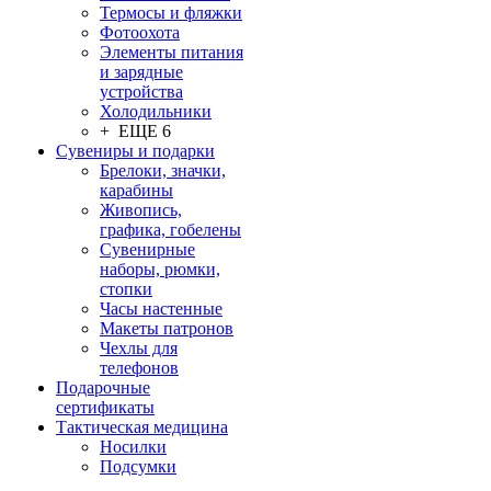
Термосы и фляжки
Фотоохота
Элементы питания
и зарядные
устройства
Холодильники
+ ЕЩЕ 6
Сувениры и подарки
Брелоки, значки,
карабины
Живопись,
графика, гобелены
Сувенирные
наборы, рюмки,
стопки
Часы настенные
Макеты патронов
Чехлы для
телефонов
Подарочные
сертификаты
Тактическая медицина
Носилки
Подсумки