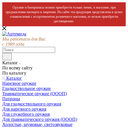
Оружие и боеприпасы можно приобрести только лично, в магазине, при
предъявлении паспорта и лицензии. На сайте эта продукция представлена в целях
ознакомления с ассортиментом розничного магазина, ее нельзя приобрести
дистанционно.
Мы работаем для Вас
с 1989 года
Каталог
По всему сайту
По каталогу
Каталог
Нарезное оружие
Гладкоствольное оружие
Травматическое оружие (ОООП)
Патроны
Для гладкоствольного оружия
Для нарезного оружия
Для служебного оружия
Для травматического оружия (ОООП)
Холостые, шумовые, светозвуковые