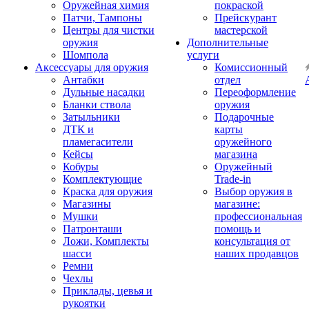
Оружейная химия
покраской
Патчи, Тампоны
Прейскурант
Центры для чистки
мастерской
оружия
Дополнительные
Шомпола
услуги
Аксессуары для оружия
Комиссионный
Антабки
отдел
Дульные насадки
Переоформление
Бланки ствола
оружия
Затыльники
Подарочные
ДТК и
карты
пламегасители
оружейного
Кейсы
магазина
Кобуры
Оружейный
Комплектующие
Trade-in
Краска для оружия
Выбор оружия в
Магазины
магазине:
Мушки
профессиональная
Патронташи
помощь и
Ложи, Комплекты
консультация от
шасси
наших продавцов
Ремни
Чехлы
Приклады, цевья и
рукоятки