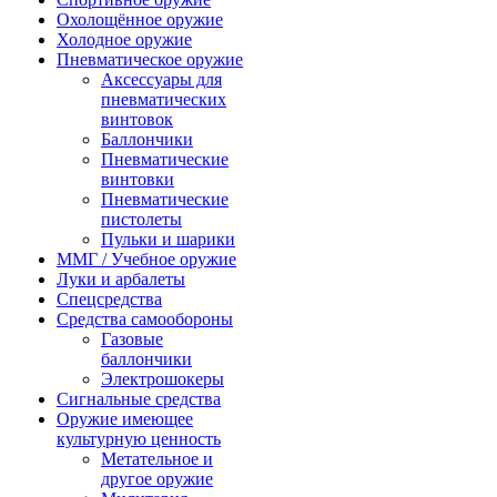
Охолощённое оружие
Холодное оружие
Пневматическое оружие
Аксессуары для
пневматических
винтовок
Баллончики
Пневматические
винтовки
Пневматические
пистолеты
Пульки и шарики
ММГ / Учебное оружие
Луки и арбалеты
Спецсредства
Средства самообороны
Газовые
баллончики
Электрошокеры
Сигнальные средства
Оружие имеющее
культурную ценность
Метательное и
другое оружие