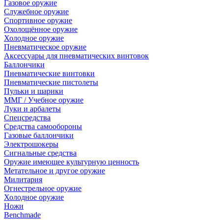
Газовое оружие
Служебное оружие
Спортивное оружие
Охолощённое оружие
Холодное оружие
Пневматическое оружие
Аксессуары для пневматических винтовок
Баллончики
Пневматические винтовки
Пневматические пистолеты
Пульки и шарики
ММГ / Учебное оружие
Луки и арбалеты
Спецсредства
Средства самообороны
Газовые баллончики
Электрошокеры
Сигнальные средства
Оружие имеющее культурную ценность
Метательное и другое оружие
Милитария
Огнестрельное оружие
Холодное оружие
Ножи
Benchmade