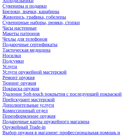
Холодильники
Сувениры и подарки
Брелоки, значки, карабины
Живопись, графика, гобелены
Сувенирные наборы, рюмки, стопки
Часы настенные
Макеты патронов
Чехлы для телефонов
Подарочные сертификаты
Тактическая медицина
Носилки
Подсумки
Услуги
Услуги оружейной мастерской
Ремонт оружия
Тюнинг оружия
Покраска оружия
Удаление Soft-touch покрытия с последующей покраской
Прейскурант мастерской
Дополнительные услуги
Комиссионный отдел
Переоформление оружия
Подарочные карты оружейного магазина
Оружейный Trade-in
Выбор оружия в магазине: профессиональная помощь и