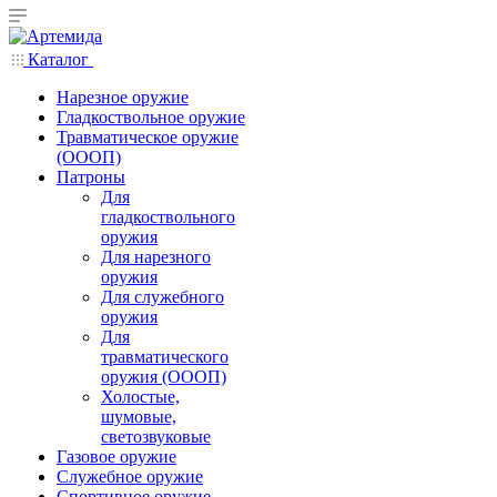
Каталог
Нарезное оружие
Гладкоствольное оружие
Травматическое оружие
(ОООП)
Патроны
Для
гладкоствольного
оружия
Для нарезного
оружия
Для служебного
оружия
Для
травматического
оружия (ОООП)
Холостые,
шумовые,
светозвуковые
Газовое оружие
Служебное оружие
Спортивное оружие