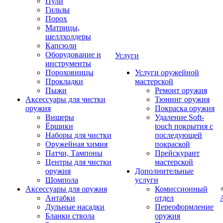
Пули
Гильзы
Порох
Матрицы,
шеллхолдеры
Капсюли
Оборудование и
Услуги
инструменты
Пороховницы
Услуги оружейной
Прокладки
мастерской
Пыжи
Ремонт оружия
Аксессуары для чистки
Тюнинг оружия
оружия
Покраска оружия
Вишеры
Удаление Soft-
Ёршики
touch покрытия с
Наборы для чистки
последующей
Оружейная химия
покраской
Патчи, Тампоны
Прейскурант
Центры для чистки
мастерской
оружия
Дополнительные
Шомпола
услуги
Аксессуары для оружия
Комиссионный
Антабки
отдел
Дульные насадки
Переоформление
Бланки ствола
оружия