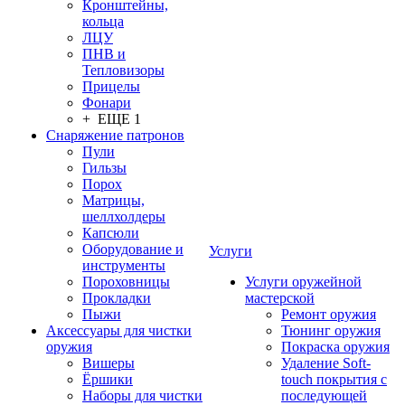
Кронштейны,
кольца
ЛЦУ
ПНВ и
Тепловизоры
Прицелы
Фонари
+ ЕЩЕ 1
Снаряжение патронов
Пули
Гильзы
Порох
Матрицы,
шеллхолдеры
Капсюли
Оборудование и
Услуги
инструменты
Пороховницы
Услуги оружейной
Прокладки
мастерской
Пыжи
Ремонт оружия
Аксессуары для чистки
Тюнинг оружия
оружия
Покраска оружия
Вишеры
Удаление Soft-
Ёршики
touch покрытия с
Наборы для чистки
последующей