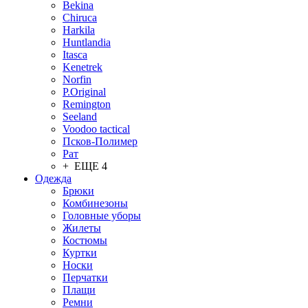
Bekina
Chiruсa
Harkila
Huntlandia
Itasca
Kenetrek
Norfin
P.Original
Remington
Seeland
Voodoo tactical
Псков-Полимер
Рат
+ ЕЩЕ 4
Одежда
Брюки
Комбинезоны
Головные уборы
Жилеты
Костюмы
Куртки
Носки
Перчатки
Плащи
Ремни