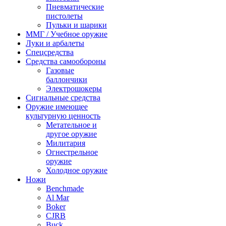
Пневматические
пистолеты
Пульки и шарики
ММГ / Учебное оружие
Луки и арбалеты
Спецсредства
Средства самообороны
Газовые
баллончики
Электрошокеры
Сигнальные средства
Оружие имеющее
культурную ценность
Метательное и
другое оружие
Милитария
Огнестрельное
оружие
Холодное оружие
Ножи
Benchmade
Al Mar
Boker
CJRB
Buck