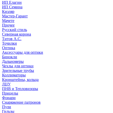
ИП Елагин
ИП Семина
Кизляр
Мастер-Гарант
Мачете
Прочее
Русский стиль
Северная корона
Титов А.С.
Точилки
Оптика
Аксессуары для оптики
Бинокли
Дальномеры
Чехлы для оптики
Зрительные трубы
Коллиматоры
Кронштейны, кольца
ЛЦУ
ПНВ и Тепловизоры
Прицелы
Фонари
Снаряжение патронов
Пули
Гильзы