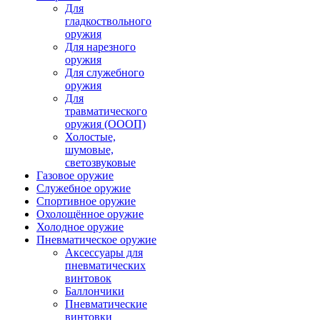
Для
гладкоствольного
оружия
Для нарезного
оружия
Для служебного
оружия
Для
травматического
оружия (ОООП)
Холостые,
шумовые,
светозвуковые
Газовое оружие
Служебное оружие
Спортивное оружие
Охолощённое оружие
Холодное оружие
Пневматическое оружие
Аксессуары для
пневматических
винтовок
Баллончики
Пневматические
винтовки