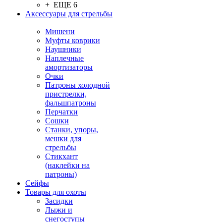
+ ЕЩЕ 6
Аксессуары для стрельбы
Мишени
Муфты коврики
Наушники
Наплечные
амортизаторы
Очки
Патроны холодной
пристрелки,
фальшпатроны
Перчатки
Сошки
Станки, упоры,
мешки для
стрельбы
Стикхант
(наклейки на
патроны)
Сейфы
Товары для охоты
Засидки
Лыжи и
снегоступы