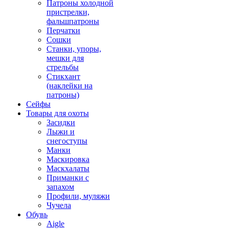
Патроны холодной
пристрелки,
фальшпатроны
Перчатки
Сошки
Станки, упоры,
мешки для
стрельбы
Стикхант
(наклейки на
патроны)
Сейфы
Товары для охоты
Засидки
Лыжи и
снегоступы
Манки
Маскировка
Маскхалаты
Приманки с
запахом
Профили, муляжи
Чучела
Обувь
Aigle