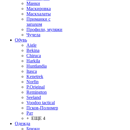
Манки
Маскировка
Маскхалаты
Приманки с
запахом
Профили, муляжи
Чучела
Обувь
Aigle
Bekina
Chiruсa
Harkila
Huntlandia
Itasca
Kenetrek
Norfin
P.Original
Remington
Seeland
Voodoo tactical
Псков-Полимер
Рат
+ ЕЩЕ 4
Одежда
Брюки