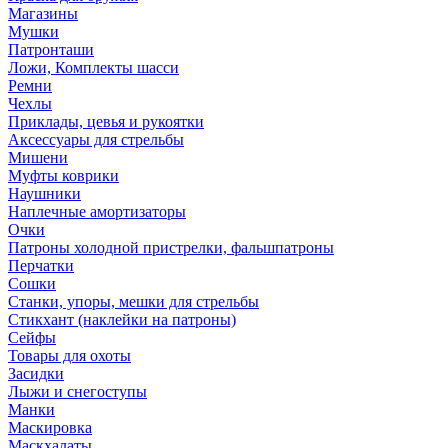
Магазины
Мушки
Патронташи
Ложи, Комплекты шасси
Ремни
Чехлы
Приклады, цевья и рукоятки
Аксессуары для стрельбы
Мишени
Муфты коврики
Наушники
Наплечные амортизаторы
Очки
Патроны холодной пристрелки, фальшпатроны
Перчатки
Сошки
Станки, упоры, мешки для стрельбы
Стикхант (наклейки на патроны)
Сейфы
Товары для охоты
Засидки
Лыжи и снегоступы
Манки
Маскировка
Маскхалаты