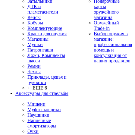
Затыльники
Подарочные
ДТК и
карты
пламегасители
оружейного
Кейсы
магазина
Кобуры
Оружейный
Комплектующие
Trade-in
Краска для оружия
Выбор оружия в
Магазины
магазине:
Мушки
профессиональная
Патронташи
помощь и
Ложи, Комплекты
консультация от
шасси
наших продавцов
Ремни
Чехлы
Приклады, цевья и
рукоятки
+ ЕЩЕ 6
Аксессуары для стрельбы
Мишени
Муфты коврики
Наушники
Наплечные
амортизаторы
Очки