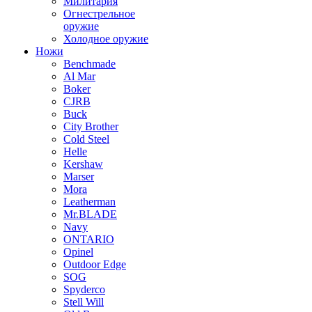
Милитария
Огнестрельное
оружие
Холодное оружие
Ножи
Benchmade
Al Mar
Boker
CJRB
Buck
City Brother
Cold Steel
Helle
Kershaw
Marser
Mora
Leatherman
Mr.BLADE
Navy
ONTARIO
Opinel
Outdoor Edge
SOG
Spyderco
Stell Will