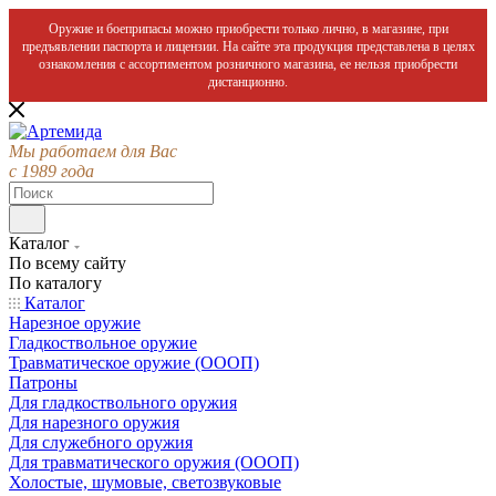
Оружие и боеприпасы можно приобрести только лично, в магазине, при
предъявлении паспорта и лицензии. На сайте эта продукция представлена в целях
ознакомления с ассортиментом розничного магазина, ее нельзя приобрести
дистанционно.
Мы работаем для Вас
с 1989 года
Каталог
По всему сайту
По каталогу
Каталог
Нарезное оружие
Гладкоствольное оружие
Травматическое оружие (ОООП)
Патроны
Для гладкоствольного оружия
Для нарезного оружия
Для служебного оружия
Для травматического оружия (ОООП)
Холостые, шумовые, светозвуковые