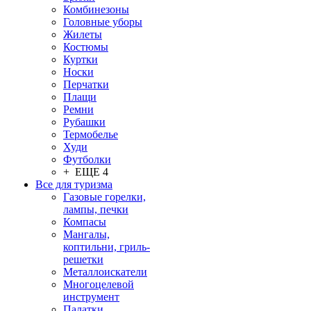
Комбинезоны
Головные уборы
Жилеты
Костюмы
Куртки
Носки
Перчатки
Плащи
Ремни
Рубашки
Термобелье
Худи
Футболки
+ ЕЩЕ 4
Все для туризма
Газовые горелки,
лампы, печки
Компасы
Мангалы,
коптильни, гриль-
решетки
Металлоискатели
Многоцелевой
инструмент
Палатки