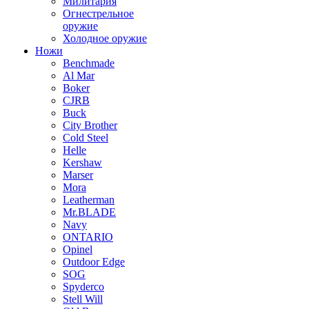
Милитария
Огнестрельное
оружие
Холодное оружие
Ножи
Benchmade
Al Mar
Boker
CJRB
Buck
City Brother
Cold Steel
Helle
Kershaw
Marser
Mora
Leatherman
Mr.BLADE
Navy
ONTARIO
Opinel
Outdoor Edge
SOG
Spyderco
Stell Will