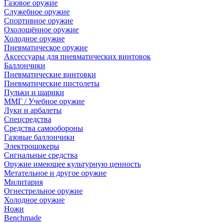
Газовое оружие
Служебное оружие
Спортивное оружие
Охолощённое оружие
Холодное оружие
Пневматическое оружие
Аксессуары для пневматических винтовок
Баллончики
Пневматические винтовки
Пневматические пистолеты
Пульки и шарики
ММГ / Учебное оружие
Луки и арбалеты
Спецсредства
Средства самообороны
Газовые баллончики
Электрошокеры
Сигнальные средства
Оружие имеющее культурную ценность
Метательное и другое оружие
Милитария
Огнестрельное оружие
Холодное оружие
Ножи
Benchmade