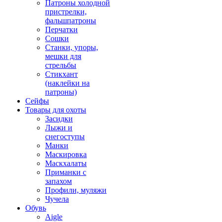
Патроны холодной
пристрелки,
фальшпатроны
Перчатки
Сошки
Станки, упоры,
мешки для
стрельбы
Стикхант
(наклейки на
патроны)
Сейфы
Товары для охоты
Засидки
Лыжи и
снегоступы
Манки
Маскировка
Маскхалаты
Приманки с
запахом
Профили, муляжи
Чучела
Обувь
Aigle