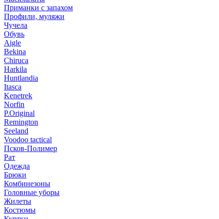
Приманки с запахом
Профили, муляжи
Чучела
Обувь
Aigle
Bekina
Chiruсa
Harkila
Huntlandia
Itasca
Kenetrek
Norfin
P.Original
Remington
Seeland
Voodoo tactical
Псков-Полимер
Рат
Одежда
Брюки
Комбинезоны
Головные уборы
Жилеты
Костюмы
Куртки