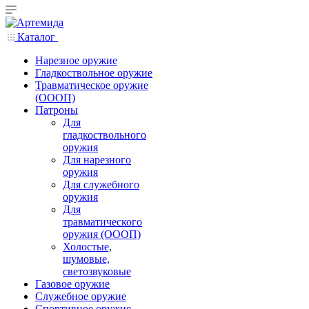
Каталог
Нарезное оружие
Гладкоствольное оружие
Травматическое оружие
(ОООП)
Патроны
Для
гладкоствольного
оружия
Для нарезного
оружия
Для служебного
оружия
Для
травматического
оружия (ОООП)
Холостые,
шумовые,
светозвуковые
Газовое оружие
Служебное оружие
Спортивное оружие