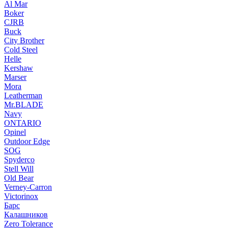
Al Mar
Boker
CJRB
Buck
City Brother
Cold Steel
Helle
Kershaw
Marser
Mora
Leatherman
Mr.BLADE
Navy
ONTARIO
Opinel
Outdoor Edge
SOG
Spyderco
Stell Will
Old Bear
Verney-Carron
Victorinox
Барс
Калашников
Zero Tolerance