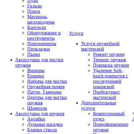
Пули
Гильзы
Порох
Матрицы,
шеллхолдеры
Капсюли
Оборудование и
Услуги
инструменты
Пороховницы
Услуги оружейной
Прокладки
мастерской
Пыжи
Ремонт оружия
Аксессуары для чистки
Тюнинг оружия
оружия
Покраска оружия
Вишеры
Удаление Soft-
Ёршики
touch покрытия с
Наборы для чистки
последующей
Оружейная химия
покраской
Патчи, Тампоны
Прейскурант
Центры для чистки
мастерской
оружия
Дополнительные
Шомпола
услуги
Аксессуары для оружия
Комиссионный
Антабки
отдел
Дульные насадки
Переоформление
Бланки ствола
оружия