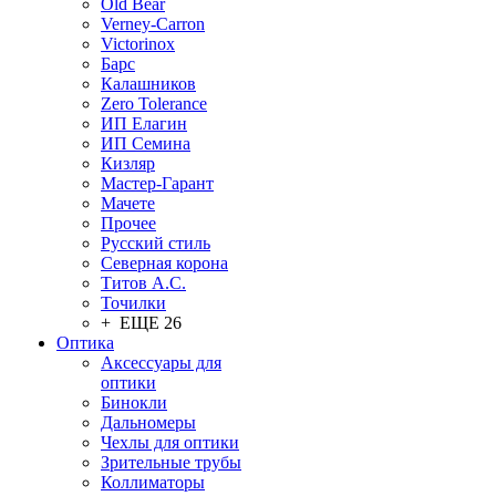
Old Bear
Verney-Carron
Victorinox
Барс
Калашников
Zero Tolerance
ИП Елагин
ИП Семина
Кизляр
Мастер-Гарант
Мачете
Прочее
Русский стиль
Северная корона
Титов А.С.
Точилки
+ ЕЩЕ 26
Оптика
Аксессуары для
оптики
Бинокли
Дальномеры
Чехлы для оптики
Зрительные трубы
Коллиматоры