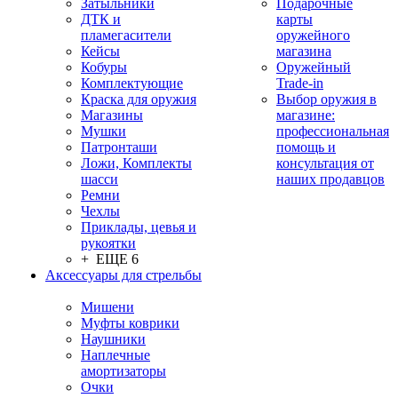
Затыльники
Подарочные
ДТК и
карты
пламегасители
оружейного
Кейсы
магазина
Кобуры
Оружейный
Комплектующие
Trade-in
Краска для оружия
Выбор оружия в
Магазины
магазине:
Мушки
профессиональная
Патронташи
помощь и
Ложи, Комплекты
консультация от
шасси
наших продавцов
Ремни
Чехлы
Приклады, цевья и
рукоятки
+ ЕЩЕ 6
Аксессуары для стрельбы
Мишени
Муфты коврики
Наушники
Наплечные
амортизаторы
Очки