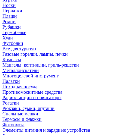
Носки
Перчатки
Плащи
Ремни
Рубашки
Термобелье
Худи
Футболки
Все для туризма
Газовые горелки, лампы, печки
Компасы
Мангалы, коптильни, гриль-решетки
Металлоискатели
Многоцелевой инструмент
Палатки
Походная посуда
Противомоскитные средства
Радиостанции и навигаторы
Рогатки
Рюкзаки, сумки, ягдташи
Спальные мешки
Термосы и фляжки
Фотоохота
Элементы питания и зарядные устройства