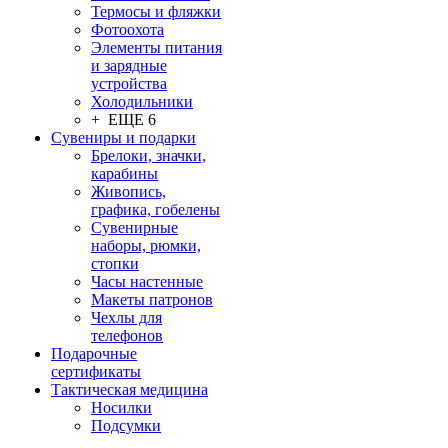
Термосы и фляжки
Фотоохота
Элементы питания
и зарядные
устройства
Холодильники
+ ЕЩЕ 6
Сувениры и подарки
Брелоки, значки,
карабины
Живопись,
графика, гобелены
Сувенирные
наборы, рюмки,
стопки
Часы настенные
Макеты патронов
Чехлы для
телефонов
Подарочные
сертификаты
Тактическая медицина
Носилки
Подсумки