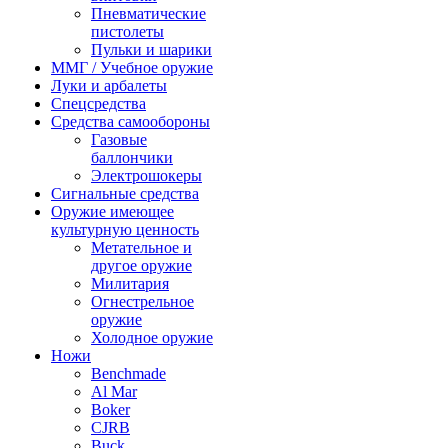
Пневматические
пистолеты
Пульки и шарики
ММГ / Учебное оружие
Луки и арбалеты
Спецсредства
Средства самообороны
Газовые
баллончики
Электрошокеры
Сигнальные средства
Оружие имеющее
культурную ценность
Метательное и
другое оружие
Милитария
Огнестрельное
оружие
Холодное оружие
Ножи
Benchmade
Al Mar
Boker
CJRB
Buck