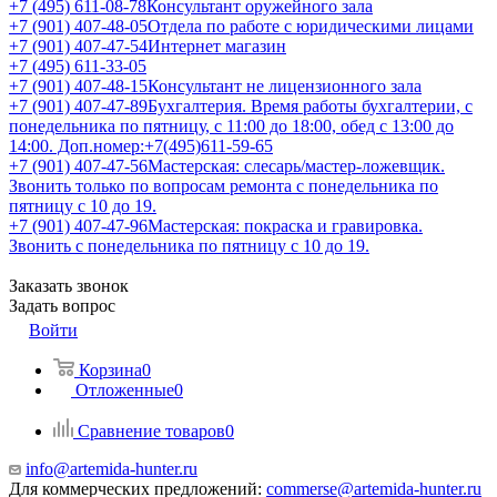
+7 (495) 611-08-78
Консультант оружейного зала
+7 (901) 407-48-05
Отдела по работе с юридическими лицами
+7 (901) 407-47-54
Интернет магазин
+7 (495) 611-33-05
+7 (901) 407-48-15
Консультант не лицензионного зала
+7 (901) 407-47-89
Бухгалтерия. Время работы бухгалтерии, с
понедельника по пятницу, с 11:00 до 18:00, обед с 13:00 до
14:00. Доп.номер:+7(495)611-59-65
+7 (901) 407-47-56
Мастерская: слесарь/мастер-ложевщик.
Звонить только по вопросам ремонта с понедельника по
пятницу с 10 до 19.
+7 (901) 407-47-96
Мастерская: покраска и гравировка.
Звонить с понедельника по пятницу с 10 до 19.
Заказать звонок
Задать вопрос
Войти
Корзина
0
Отложенные
0
Сравнение товаров
0
info@artemida-hunter.ru
Для коммерческих предложений:
commerse@artemida-hunter.ru