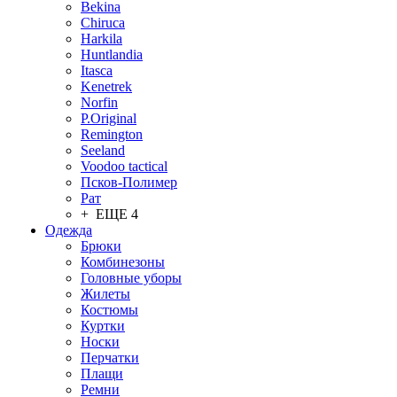
Bekina
Chiruсa
Harkila
Huntlandia
Itasca
Kenetrek
Norfin
P.Original
Remington
Seeland
Voodoo tactical
Псков-Полимер
Рат
+ ЕЩЕ 4
Одежда
Брюки
Комбинезоны
Головные уборы
Жилеты
Костюмы
Куртки
Носки
Перчатки
Плащи
Ремни