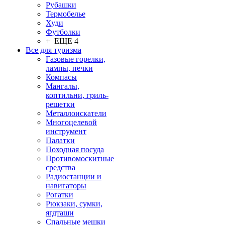
Рубашки
Термобелье
Худи
Футболки
+ ЕЩЕ 4
Все для туризма
Газовые горелки,
лампы, печки
Компасы
Мангалы,
коптильни, гриль-
решетки
Металлоискатели
Многоцелевой
инструмент
Палатки
Походная посуда
Противомоскитные
средства
Радиостанции и
навигаторы
Рогатки
Рюкзаки, сумки,
ягдташи
Спальные мешки