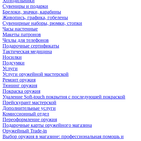
Холодильники
Сувениры и подарки
Брелоки, значки, карабины
Живопись, графика, гобелены
Сувенирные наборы, рюмки, стопки
Часы настенные
Макеты патронов
Чехлы для телефонов
Подарочные сертификаты
Тактическая медицина
Носилки
Подсумки
Услуги
Услуги оружейной мастерской
Ремонт оружия
Тюнинг оружия
Покраска оружия
Удаление Soft-touch покрытия с последующей покраской
Прейскурант мастерской
Дополнительные услуги
Комиссионный отдел
Переоформление оружия
Подарочные карты оружейного магазина
Оружейный Trade-in
Выбор оружия в магазине: профессиональная помощь и