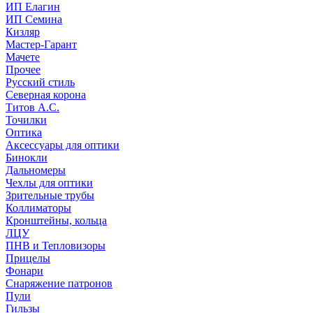
ИП Елагин
ИП Семина
Кизляр
Мастер-Гарант
Мачете
Прочее
Русский стиль
Северная корона
Титов А.С.
Точилки
Оптика
Аксессуары для оптики
Бинокли
Дальномеры
Чехлы для оптики
Зрительные трубы
Коллиматоры
Кронштейны, кольца
ЛЦУ
ПНВ и Тепловизоры
Прицелы
Фонари
Снаряжение патронов
Пули
Гильзы