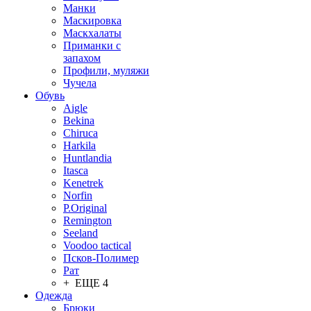
Манки
Маскировка
Маскхалаты
Приманки с
запахом
Профили, муляжи
Чучела
Обувь
Aigle
Bekina
Chiruсa
Harkila
Huntlandia
Itasca
Kenetrek
Norfin
P.Original
Remington
Seeland
Voodoo tactical
Псков-Полимер
Рат
+ ЕЩЕ 4
Одежда
Брюки