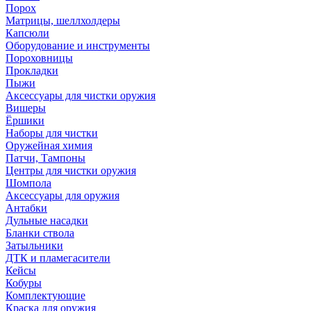
Порох
Матрицы, шеллхолдеры
Капсюли
Оборудование и инструменты
Пороховницы
Прокладки
Пыжи
Аксессуары для чистки оружия
Вишеры
Ёршики
Наборы для чистки
Оружейная химия
Патчи, Тампоны
Центры для чистки оружия
Шомпола
Аксессуары для оружия
Антабки
Дульные насадки
Бланки ствола
Затыльники
ДТК и пламегасители
Кейсы
Кобуры
Комплектующие
Краска для оружия