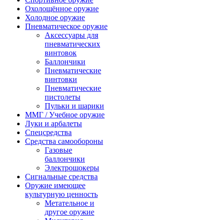
Охолощённое оружие
Холодное оружие
Пневматическое оружие
Аксессуары для
пневматических
винтовок
Баллончики
Пневматические
винтовки
Пневматические
пистолеты
Пульки и шарики
ММГ / Учебное оружие
Луки и арбалеты
Спецсредства
Средства самообороны
Газовые
баллончики
Электрошокеры
Сигнальные средства
Оружие имеющее
культурную ценность
Метательное и
другое оружие