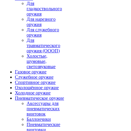
Для
гладкоствольного
оружия
Для нарезного
оружия
Для служебного
оружия
Для
травматического
оружия (ОООП)
Холостые,
шумовые,
светозвуковые
Газовое оружие
Служебное оружие
Спортивное оружие
Охолощённое оружие
Холодное оружие
Пневматическое оружие
Аксессуары для
пневматических
винтовок
Баллончики
Пневматические
винтовки