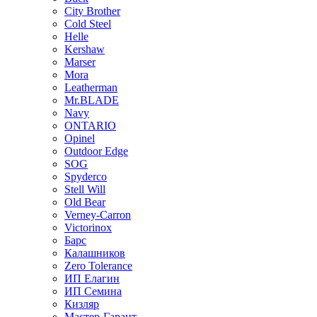
City Brother
Cold Steel
Helle
Kershaw
Marser
Mora
Leatherman
Mr.BLADE
Navy
ONTARIO
Opinel
Outdoor Edge
SOG
Spyderco
Stell Will
Old Bear
Verney-Carron
Victorinox
Барс
Калашников
Zero Tolerance
ИП Елагин
ИП Семина
Кизляр
Мастер-Гарант