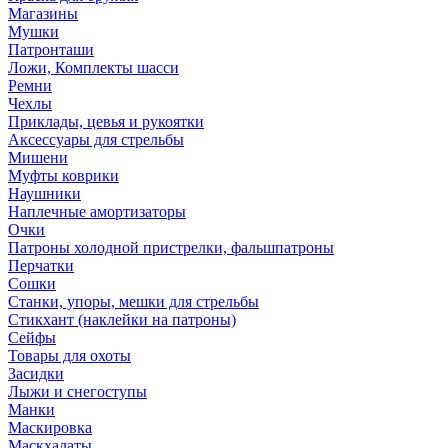
Магазины
Мушки
Патронташи
Ложи, Комплекты шасси
Ремни
Чехлы
Приклады, цевья и рукоятки
Аксессуары для стрельбы
Мишени
Муфты коврики
Наушники
Наплечные амортизаторы
Очки
Патроны холодной пристрелки, фальшпатроны
Перчатки
Сошки
Станки, упоры, мешки для стрельбы
Стикхант (наклейки на патроны)
Сейфы
Товары для охоты
Засидки
Лыжи и снегоступы
Манки
Маскировка
Маскхалаты