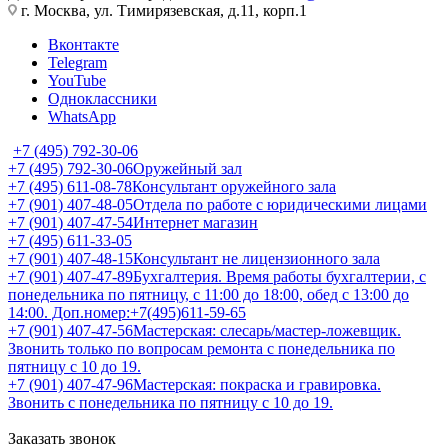
г. Москва, ул. Тимирязевская, д.11, корп.1
Вконтакте
Telegram
YouTube
Одноклассники
WhatsApp
+7 (495) 792-30-06
+7 (495) 792-30-06
Оружейный зал
+7 (495) 611-08-78
Консультант оружейного зала
+7 (901) 407-48-05
Отдела по работе с юридическими лицами
+7 (901) 407-47-54
Интернет магазин
+7 (495) 611-33-05
+7 (901) 407-48-15
Консультант не лицензионного зала
+7 (901) 407-47-89
Бухгалтерия. Время работы бухгалтерии, с
понедельника по пятницу, с 11:00 до 18:00, обед с 13:00 до
14:00. Доп.номер:+7(495)611-59-65
+7 (901) 407-47-56
Мастерская: слесарь/мастер-ложевщик.
Звонить только по вопросам ремонта с понедельника по
пятницу с 10 до 19.
+7 (901) 407-47-96
Мастерская: покраска и гравировка.
Звонить с понедельника по пятницу с 10 до 19.
Заказать звонок