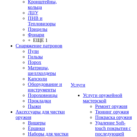
Кронштейны,
кольца
ЛЦУ
ПНВ и
Тепловизоры
Прицелы
Фонари
+ ЕЩЕ 1
Снаряжение патронов
Пули
Гильзы
Порох
Матрицы,
шеллхолдеры
Капсюли
Оборудование и
Услуги
инструменты
Пороховницы
Услуги оружейной
Прокладки
мастерской
Пыжи
Ремонт оружия
Аксессуары для чистки
Тюнинг оружия
оружия
Покраска оружия
Вишеры
Удаление Soft-
Ёршики
touch покрытия с
Наборы для чистки
последующей