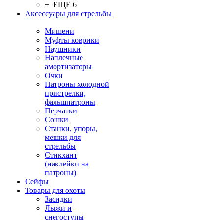
+ ЕЩЕ 6
Аксессуары для стрельбы
Мишени
Муфты коврики
Наушники
Наплечные
амортизаторы
Очки
Патроны холодной
пристрелки,
фальшпатроны
Перчатки
Сошки
Станки, упоры,
мешки для
стрельбы
Стикхант
(наклейки на
патроны)
Сейфы
Товары для охоты
Засидки
Лыжи и
снегоступы