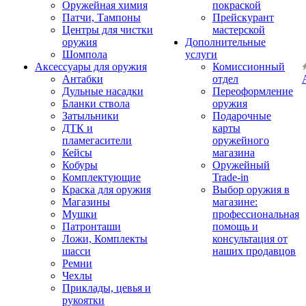
Оружейная химия
покраской
Патчи, Тампоны
Прейскурант
Центры для чистки
мастерской
оружия
Дополнительные
Шомпола
услуги
Аксессуары для оружия
Комиссионный
Антабки
отдел
Дульные насадки
Переоформление
Бланки ствола
оружия
Затыльники
Подарочные
ДТК и
карты
пламегасители
оружейного
Кейсы
магазина
Кобуры
Оружейный
Комплектующие
Trade-in
Краска для оружия
Выбор оружия в
Магазины
магазине:
Мушки
профессиональная
Патронташи
помощь и
Ложи, Комплекты
консультация от
шасси
наших продавцов
Ремни
Чехлы
Приклады, цевья и
рукоятки