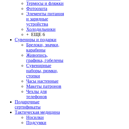
Термосы и фляжки
Фотоохота
Элементы питания
и зарядные
устройства
Холодильники
+ ЕЩЕ 6
Сувениры и подарки
Брелоки, значки,
карабины
Живопись,
графика, гобелены
Сувенирные
наборы, рюмки,
стопки
Часы настенные
Макеты патронов
Чехлы для
телефонов
Подарочные
сертификаты
Тактическая медицина
Носилки
Подсумки