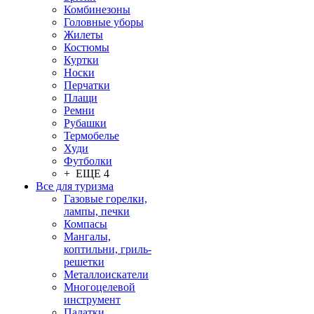
Комбинезоны
Головные уборы
Жилеты
Костюмы
Куртки
Носки
Перчатки
Плащи
Ремни
Рубашки
Термобелье
Худи
Футболки
+ ЕЩЕ 4
Все для туризма
Газовые горелки,
лампы, печки
Компасы
Мангалы,
коптильни, гриль-
решетки
Металлоискатели
Многоцелевой
инструмент
Палатки