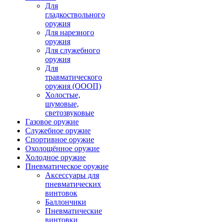
Для
гладкоствольного
оружия
Для нарезного
оружия
Для служебного
оружия
Для
травматического
оружия (ОООП)
Холостые,
шумовые,
светозвуковые
Газовое оружие
Служебное оружие
Спортивное оружие
Охолощённое оружие
Холодное оружие
Пневматическое оружие
Аксессуары для
пневматических
винтовок
Баллончики
Пневматические
винтовки