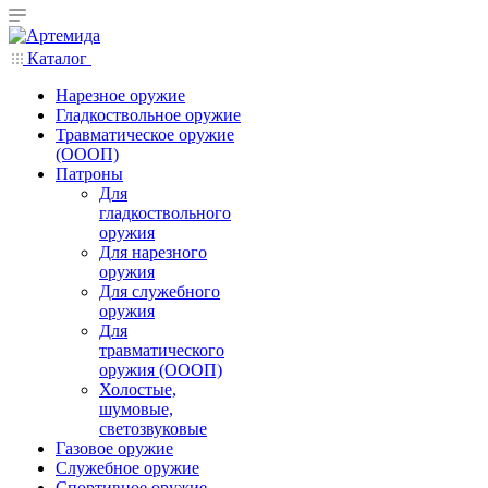
Каталог
Нарезное оружие
Гладкоствольное оружие
Травматическое оружие
(ОООП)
Патроны
Для
гладкоствольного
оружия
Для нарезного
оружия
Для служебного
оружия
Для
травматического
оружия (ОООП)
Холостые,
шумовые,
светозвуковые
Газовое оружие
Служебное оружие
Спортивное оружие