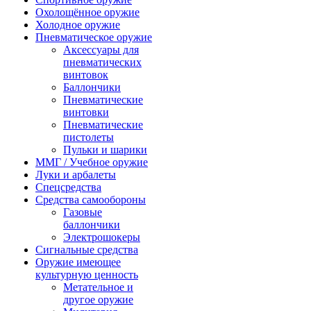
Охолощённое оружие
Холодное оружие
Пневматическое оружие
Аксессуары для
пневматических
винтовок
Баллончики
Пневматические
винтовки
Пневматические
пистолеты
Пульки и шарики
ММГ / Учебное оружие
Луки и арбалеты
Спецсредства
Средства самообороны
Газовые
баллончики
Электрошокеры
Сигнальные средства
Оружие имеющее
культурную ценность
Метательное и
другое оружие