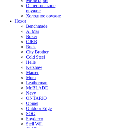
Милитария
Огнестрельное
оружие
Холодное оружие
Ножи
Benchmade
Al Mar
Boker
CJRB
Buck
City Brother
Cold Steel
Helle
Kershaw
Marser
Mora
Leatherman
Mr.BLADE
Navy
ONTARIO
Opinel
Outdoor Edge
SOG
Spyderco
Stell Will