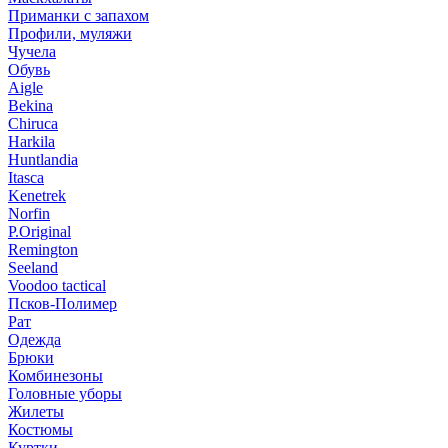
Приманки с запахом
Профили, муляжи
Чучела
Обувь
Aigle
Bekina
Chiruсa
Harkila
Huntlandia
Itasca
Kenetrek
Norfin
P.Original
Remington
Seeland
Voodoo tactical
Псков-Полимер
Рат
Одежда
Брюки
Комбинезоны
Головные уборы
Жилеты
Костюмы
Куртки