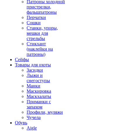
Патроны холодной
пристрелки,
фальшпатроны
Перчатки
Сошки
Станки, упоры,
мешки для
стрельбы
Стикхант
(наклейки на
патроны)
Сейфы
Товары для охоты
Засидки
Лыжи и
снегоступы
Манки
Маскировка
Маскхалаты
Приманки с
запахом
Профили, муляжи
Чучела
Обувь
Aigle