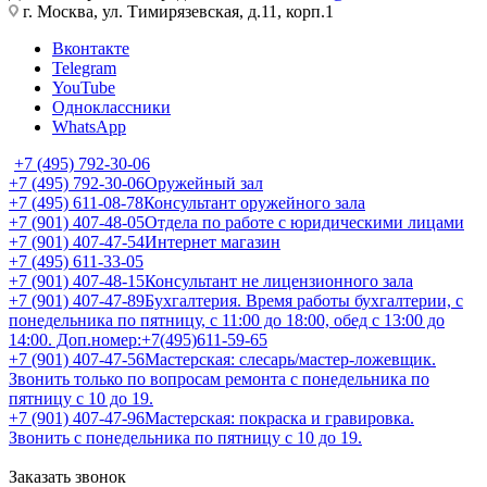
г. Москва, ул. Тимирязевская, д.11, корп.1
Вконтакте
Telegram
YouTube
Одноклассники
WhatsApp
+7 (495) 792-30-06
+7 (495) 792-30-06
Оружейный зал
+7 (495) 611-08-78
Консультант оружейного зала
+7 (901) 407-48-05
Отдела по работе с юридическими лицами
+7 (901) 407-47-54
Интернет магазин
+7 (495) 611-33-05
+7 (901) 407-48-15
Консультант не лицензионного зала
+7 (901) 407-47-89
Бухгалтерия. Время работы бухгалтерии, с
понедельника по пятницу, с 11:00 до 18:00, обед с 13:00 до
14:00. Доп.номер:+7(495)611-59-65
+7 (901) 407-47-56
Мастерская: слесарь/мастер-ложевщик.
Звонить только по вопросам ремонта с понедельника по
пятницу с 10 до 19.
+7 (901) 407-47-96
Мастерская: покраска и гравировка.
Звонить с понедельника по пятницу с 10 до 19.
Заказать звонок