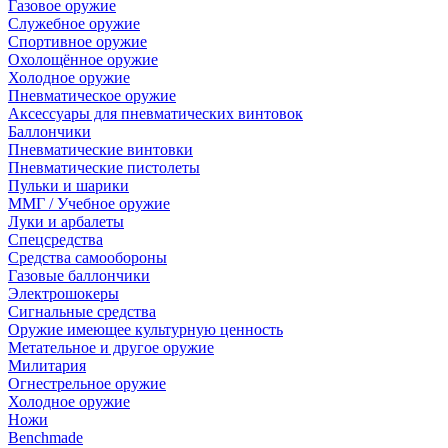
Газовое оружие
Служебное оружие
Спортивное оружие
Охолощённое оружие
Холодное оружие
Пневматическое оружие
Аксессуары для пневматических винтовок
Баллончики
Пневматические винтовки
Пневматические пистолеты
Пульки и шарики
ММГ / Учебное оружие
Луки и арбалеты
Спецсредства
Средства самообороны
Газовые баллончики
Электрошокеры
Сигнальные средства
Оружие имеющее культурную ценность
Метательное и другое оружие
Милитария
Огнестрельное оружие
Холодное оружие
Ножи
Benchmade