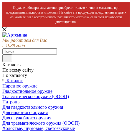
Оружие и боеприпасы можно приобрести только лично, в магазине, при
предъявлении паспорта и лицензии. На сайте эта продукция представлена в целях
ознакомления с ассортиментом розничного магазина, ее нельзя приобрести
дистанционно.
Мы работаем для Вас
с 1989 года
Каталог
По всему сайту
По каталогу
Каталог
Нарезное оружие
Гладкоствольное оружие
Травматическое оружие (ОООП)
Патроны
Для гладкоствольного оружия
Для нарезного оружия
Для служебного оружия
Для травматического оружия (ОООП)
Холостые, шумовые, светозвуковые