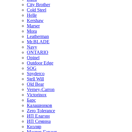
City Brother
Cold Steel
Helle
Kershaw
Marser
Mora
Leatherman
Mr.BLADE
Navy
ONTARIO
Opinel
Outdoor Edge
SOG
Spyderco
Stell Will
Old Bear
Verney-Carron
Victorinox
Барс
Калашников
Zero Tolerance
ИП Елагин
ИП Семина
Кизляр
Мастер-Гарант