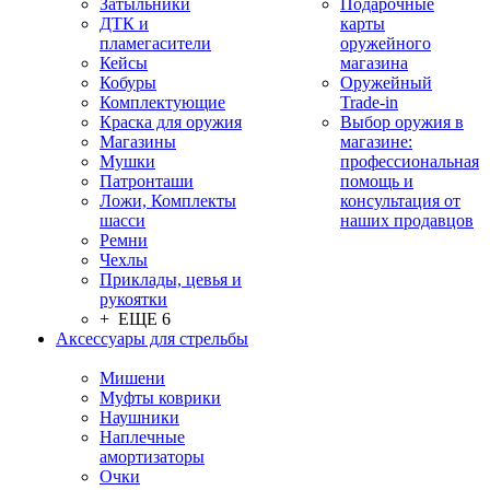
Затыльники
Подарочные
ДТК и
карты
пламегасители
оружейного
Кейсы
магазина
Кобуры
Оружейный
Комплектующие
Trade-in
Краска для оружия
Выбор оружия в
Магазины
магазине:
Мушки
профессиональная
Патронташи
помощь и
Ложи, Комплекты
консультация от
шасси
наших продавцов
Ремни
Чехлы
Приклады, цевья и
рукоятки
+ ЕЩЕ 6
Аксессуары для стрельбы
Мишени
Муфты коврики
Наушники
Наплечные
амортизаторы
Очки