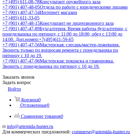
+7 (495) 611-08-78
Консультант оружейного зала
+7 (901) 407-48-05
Отдела по работе с юридическими лицами
+7 (901) 407-47-54
Интернет магазин
+7 (495) 611-33-05
+7 (901) 407-48-15
Консультант не лицензионного зала
+7 (901) 407-47-89
Бухгалтерия. Время работы бухгалтерии, с
понедельника по пятницу, с 11:00 до 18:00, обед с 13:00 до
14:00. Доп.номер:+7(495)611-59-65
+7 (901) 407-47-56
Мастерская: слесарь/мастер-ложевщик.
Звонить только по вопросам ремонта с понедельника по
пятницу с 10 до 19.
+7 (901) 407-47-96
Мастерская: покраска и гравировка.
Звонить с понедельника по пятницу с 10 до 19.
Заказать звонок
Задать вопрос
Войти
Корзина
0
Отложенные
0
Сравнение товаров
0
info@artemida-hunter.ru
Для коммерческих предложений:
commerse@artemida-hunter.ru