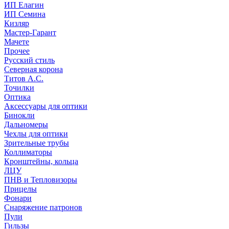
ИП Елагин
ИП Семина
Кизляр
Мастер-Гарант
Мачете
Прочее
Русский стиль
Северная корона
Титов А.С.
Точилки
Оптика
Аксессуары для оптики
Бинокли
Дальномеры
Чехлы для оптики
Зрительные трубы
Коллиматоры
Кронштейны, кольца
ЛЦУ
ПНВ и Тепловизоры
Прицелы
Фонари
Снаряжение патронов
Пули
Гильзы