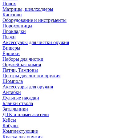
Порох
Матрицы, шеллхолдеры
Капсюли
Оборудование и инструменты
Пороховницы
Прокладки
Пыжи
Аксессуары для чистки оружия
Вишеры
Ёршики
Наборы для чистки
Оружейная химия
Патчи, Тампоны
Центры для чистки оружия
Шомпола
Аксессуары для оружия
Антабки
Дульные насадки
Бланки ствола
Затыльники
ДТК и пламегасители
Кейсы
Кобуры
Комплектующие
Краска для оружия