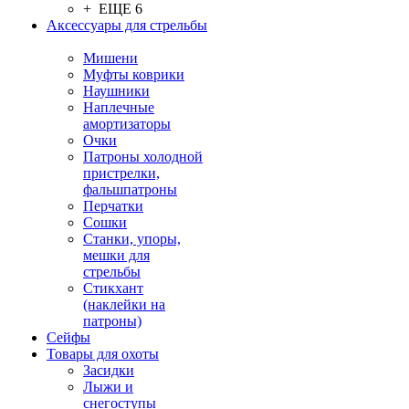
+ ЕЩЕ 6
Аксессуары для стрельбы
Мишени
Муфты коврики
Наушники
Наплечные
амортизаторы
Очки
Патроны холодной
пристрелки,
фальшпатроны
Перчатки
Сошки
Станки, упоры,
мешки для
стрельбы
Стикхант
(наклейки на
патроны)
Сейфы
Товары для охоты
Засидки
Лыжи и
снегоступы