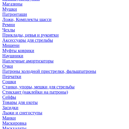
Магазины
Мушки
Патронташи
Ложи, Комплекты шасси
Ремни
Чехлы
Приклады, цевья и рукоятки
Аксессуары для стрельбы
Мишени
Муфты коврики
Наушники
Наплечные амортизаторы
Очки
Патроны холодной пристрелки, фальшпатроны
Перчатки
Сошки
Станки, упоры, мешки для стрельбы
Стикхант (наклейки на патроны)
Сейфы
Товары для охоты
Засидки
Лыжи и снегоступы
Манки
Маскировка
Маскхалаты