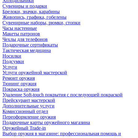
Холодильники
Сувениры и подарки
Брелоки, значки, карабины
Живопись, графика, гобелены
Сувенирные наборы, рюмки, стопки
Часы настенные
Макеты патронов
Чехлы для телефонов
Подарочные сертификаты
Тактическая медицина
Носилки
Подсумки
Услуги
Услуги оружейной мастерской
Ремонт оружия
Тюнинг оружия
Покраска оружия
Удаление Soft-touch покрытия с последующей покраской
Прейскурант мастерской
Дополнительные услуги
Комиссионный отдел
Переоформление оружия
Подарочные карты оружейного магазина
Оружейный Trade-in
Выбор оружия в магазине: профессиональная помощь и