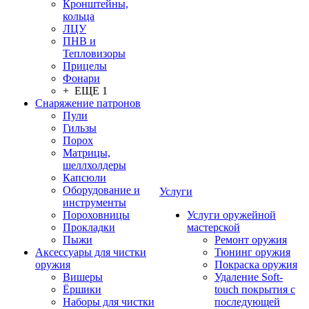
Кронштейны,
кольца
ЛЦУ
ПНВ и
Тепловизоры
Прицелы
Фонари
+ ЕЩЕ 1
Снаряжение патронов
Пули
Гильзы
Порох
Матрицы,
шеллхолдеры
Капсюли
Оборудование и
Услуги
инструменты
Пороховницы
Услуги оружейной
Прокладки
мастерской
Пыжи
Ремонт оружия
Аксессуары для чистки
Тюнинг оружия
оружия
Покраска оружия
Вишеры
Удаление Soft-
Ёршики
touch покрытия с
Наборы для чистки
последующей