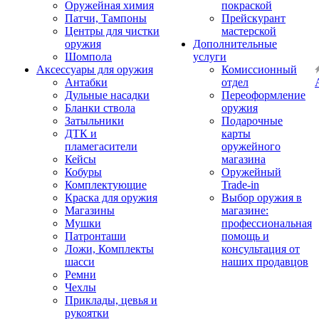
Оружейная химия
покраской
Патчи, Тампоны
Прейскурант
Центры для чистки
мастерской
оружия
Дополнительные
Шомпола
услуги
Аксессуары для оружия
Комиссионный
Антабки
отдел
Дульные насадки
Переоформление
Бланки ствола
оружия
Затыльники
Подарочные
ДТК и
карты
пламегасители
оружейного
Кейсы
магазина
Кобуры
Оружейный
Комплектующие
Trade-in
Краска для оружия
Выбор оружия в
Магазины
магазине:
Мушки
профессиональная
Патронташи
помощь и
Ложи, Комплекты
консультация от
шасси
наших продавцов
Ремни
Чехлы
Приклады, цевья и
рукоятки