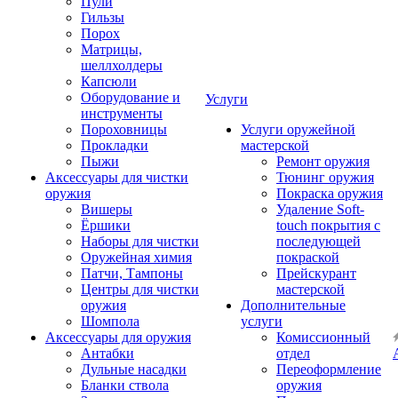
Пули
Гильзы
Порох
Матрицы,
шеллхолдеры
Капсюли
Оборудование и
Услуги
инструменты
Пороховницы
Услуги оружейной
Прокладки
мастерской
Пыжи
Ремонт оружия
Аксессуары для чистки
Тюнинг оружия
оружия
Покраска оружия
Вишеры
Удаление Soft-
Ёршики
touch покрытия с
Наборы для чистки
последующей
Оружейная химия
покраской
Патчи, Тампоны
Прейскурант
Центры для чистки
мастерской
оружия
Дополнительные
Шомпола
услуги
Аксессуары для оружия
Комиссионный
Антабки
отдел
Дульные насадки
Переоформление
Бланки ствола
оружия