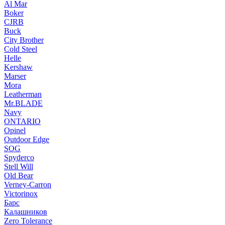
Al Mar
Boker
CJRB
Buck
City Brother
Cold Steel
Helle
Kershaw
Marser
Mora
Leatherman
Mr.BLADE
Navy
ONTARIO
Opinel
Outdoor Edge
SOG
Spyderco
Stell Will
Old Bear
Verney-Carron
Victorinox
Барс
Калашников
Zero Tolerance