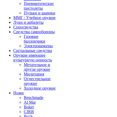
Пневматические
пистолеты
Пульки и шарики
ММГ / Учебное оружие
Луки и арбалеты
Спецсредства
Средства самообороны
Газовые
баллончики
Электрошокеры
Сигнальные средства
Оружие имеющее
культурную ценность
Метательное и
другое оружие
Милитария
Огнестрельное
оружие
Холодное оружие
Ножи
Benchmade
Al Mar
Boker
CJRB
Buck