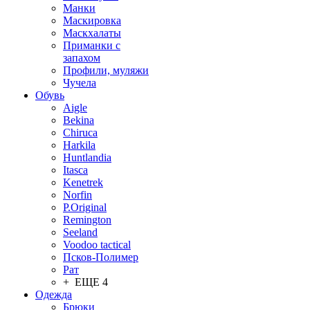
Манки
Маскировка
Маскхалаты
Приманки с
запахом
Профили, муляжи
Чучела
Обувь
Aigle
Bekina
Chiruсa
Harkila
Huntlandia
Itasca
Kenetrek
Norfin
P.Original
Remington
Seeland
Voodoo tactical
Псков-Полимер
Рат
+ ЕЩЕ 4
Одежда
Брюки