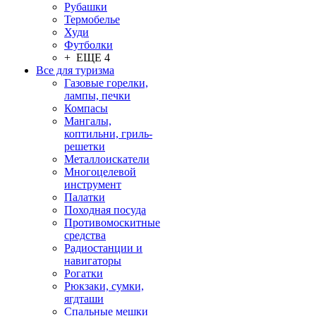
Рубашки
Термобелье
Худи
Футболки
+ ЕЩЕ 4
Все для туризма
Газовые горелки,
лампы, печки
Компасы
Мангалы,
коптильни, гриль-
решетки
Металлоискатели
Многоцелевой
инструмент
Палатки
Походная посуда
Противомоскитные
средства
Радиостанции и
навигаторы
Рогатки
Рюкзаки, сумки,
ягдташи
Спальные мешки