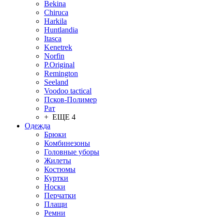
Bekina
Chiruсa
Harkila
Huntlandia
Itasca
Kenetrek
Norfin
P.Original
Remington
Seeland
Voodoo tactical
Псков-Полимер
Рат
+ ЕЩЕ 4
Одежда
Брюки
Комбинезоны
Головные уборы
Жилеты
Костюмы
Куртки
Носки
Перчатки
Плащи
Ремни