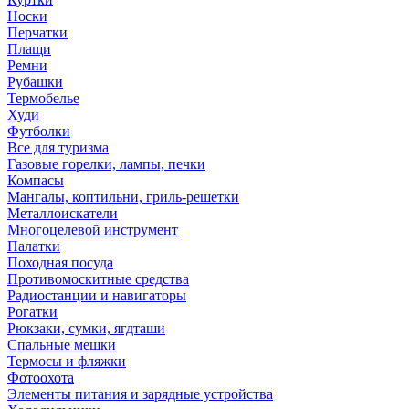
Носки
Перчатки
Плащи
Ремни
Рубашки
Термобелье
Худи
Футболки
Все для туризма
Газовые горелки, лампы, печки
Компасы
Мангалы, коптильни, гриль-решетки
Металлоискатели
Многоцелевой инструмент
Палатки
Походная посуда
Противомоскитные средства
Радиостанции и навигаторы
Рогатки
Рюкзаки, сумки, ягдташи
Спальные мешки
Термосы и фляжки
Фотоохота
Элементы питания и зарядные устройства