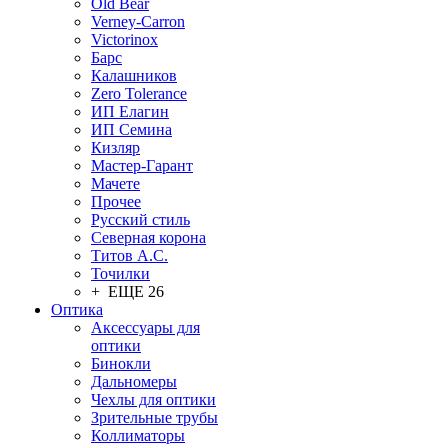
Old Bear
Verney-Carron
Victorinox
Барс
Калашников
Zero Tolerance
ИП Елагин
ИП Семина
Кизляр
Мастер-Гарант
Мачете
Прочее
Русский стиль
Северная корона
Титов А.С.
Точилки
+ ЕЩЕ 26
Оптика
Аксессуары для
оптики
Бинокли
Дальномеры
Чехлы для оптики
Зрительные трубы
Коллиматоры