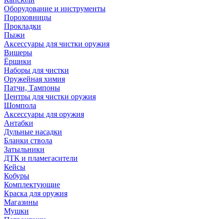
Оборудование и инструменты
Пороховницы
Прокладки
Пыжи
Аксессуары для чистки оружия
Вишеры
Ёршики
Наборы для чистки
Оружейная химия
Патчи, Тампоны
Центры для чистки оружия
Шомпола
Аксессуары для оружия
Антабки
Дульные насадки
Бланки ствола
Затыльники
ДТК и пламегасители
Кейсы
Кобуры
Комплектующие
Краска для оружия
Магазины
Мушки