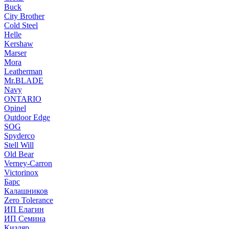
Buck
City Brother
Cold Steel
Helle
Kershaw
Marser
Mora
Leatherman
Mr.BLADE
Navy
ONTARIO
Opinel
Outdoor Edge
SOG
Spyderco
Stell Will
Old Bear
Verney-Carron
Victorinox
Барс
Калашников
Zero Tolerance
ИП Елагин
ИП Семина
Кизляр