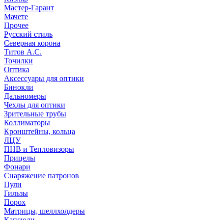
Мастер-Гарант
Мачете
Прочее
Русский стиль
Северная корона
Титов А.С.
Точилки
Оптика
Аксессуары для оптики
Бинокли
Дальномеры
Чехлы для оптики
Зрительные трубы
Коллиматоры
Кронштейны, кольца
ЛЦУ
ПНВ и Тепловизоры
Прицелы
Фонари
Снаряжение патронов
Пули
Гильзы
Порох
Матрицы, шеллхолдеры
Капсюли