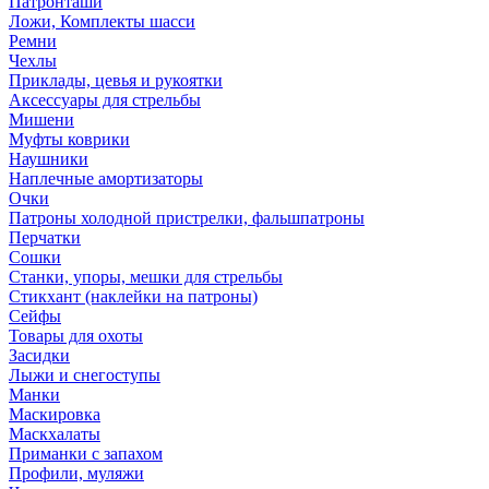
Патронташи
Ложи, Комплекты шасси
Ремни
Чехлы
Приклады, цевья и рукоятки
Аксессуары для стрельбы
Мишени
Муфты коврики
Наушники
Наплечные амортизаторы
Очки
Патроны холодной пристрелки, фальшпатроны
Перчатки
Сошки
Станки, упоры, мешки для стрельбы
Стикхант (наклейки на патроны)
Сейфы
Товары для охоты
Засидки
Лыжи и снегоступы
Манки
Маскировка
Маскхалаты
Приманки с запахом
Профили, муляжи