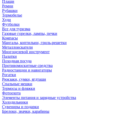
Плащи
Ремни
Рубашки
Термобелье
Худи
Футболки
Все для туризма
Газовые горелки, лампы, печки
Компасы
Мангалы, коптильни, гриль-решетки
Металлоискатели
Многоцелевой инструмент
Палатки
Походная посуда
Противомоскитные средства
Радиостанции и навигаторы
Рогатки
Рюкзаки, сумки, ягдташи
Спальные мешки
Термосы и фляжки
Фотоохота
Элементы питания и зарядные устройства
Холодильники
Сувениры и подарки
Брелоки, значки, карабины