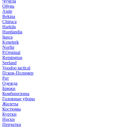
Чучела
Обувь
Aigle
Bekina
Chiruсa
Harkila
Huntlandia
Itasca
Kenetrek
Norfin
P.Original
Remington
Seeland
Voodoo tactical
Псков-Полимер
Рат
Одежда
Брюки
Комбинезоны
Головные уборы
Жилеты
Костюмы
Куртки
Носки
Перчатки