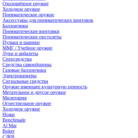
Охолощённое оружие
Холодное оружие
Пневматическое оружие
Аксессуары для пневматических винтовок
Баллончики
Пневматические винтовки
Пневматические пистолеты
Пульки и шарики
ММГ / Учебное оружие
Луки и арбалеты
Спецсредства
Средства самообороны
Газовые баллончики
Электрошокеры
Сигнальные средства
Оружие имеющее культурную ценность
Метательное и другое оружие
Милитария
Огнестрельное оружие
Холодное оружие
Ножи
Benchmade
Al Mar
Boker
CJRB