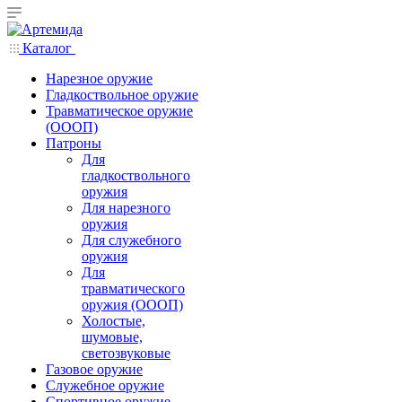
Каталог
Нарезное оружие
Гладкоствольное оружие
Травматическое оружие
(ОООП)
Патроны
Для
гладкоствольного
оружия
Для нарезного
оружия
Для служебного
оружия
Для
травматического
оружия (ОООП)
Холостые,
шумовые,
светозвуковые
Газовое оружие
Служебное оружие
Спортивное оружие