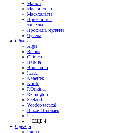
Манки
Маскировка
Маскхалаты
Приманки с
запахом
Профили, муляжи
Чучела
Обувь
Aigle
Bekina
Chiruсa
Harkila
Huntlandia
Itasca
Kenetrek
Norfin
P.Original
Remington
Seeland
Voodoo tactical
Псков-Полимер
Рат
+ ЕЩЕ 4
Одежда
Брюки