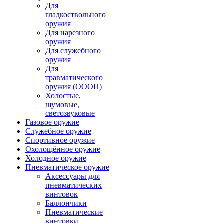
Для
гладкоствольного
оружия
Для нарезного
оружия
Для служебного
оружия
Для
травматического
оружия (ОООП)
Холостые,
шумовые,
светозвуковые
Газовое оружие
Служебное оружие
Спортивное оружие
Охолощённое оружие
Холодное оружие
Пневматическое оружие
Аксессуары для
пневматических
винтовок
Баллончики
Пневматические
винтовки