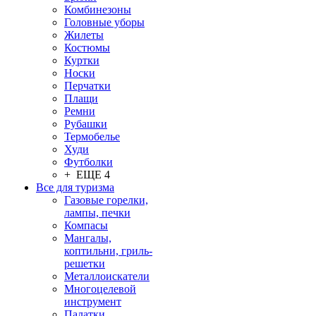
Комбинезоны
Головные уборы
Жилеты
Костюмы
Куртки
Носки
Перчатки
Плащи
Ремни
Рубашки
Термобелье
Худи
Футболки
+ ЕЩЕ 4
Все для туризма
Газовые горелки,
лампы, печки
Компасы
Мангалы,
коптильни, гриль-
решетки
Металлоискатели
Многоцелевой
инструмент
Палатки