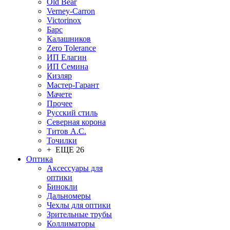
Old Bear
Verney-Carron
Victorinox
Барс
Калашников
Zero Tolerance
ИП Елагин
ИП Семина
Кизляр
Мастер-Гарант
Мачете
Прочее
Русский стиль
Северная корона
Титов А.С.
Точилки
+ ЕЩЕ 26
Оптика
Аксессуары для
оптики
Бинокли
Дальномеры
Чехлы для оптики
Зрительные трубы
Коллиматоры