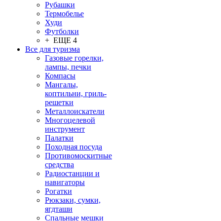
Рубашки
Термобелье
Худи
Футболки
+ ЕЩЕ 4
Все для туризма
Газовые горелки,
лампы, печки
Компасы
Мангалы,
коптильни, гриль-
решетки
Металлоискатели
Многоцелевой
инструмент
Палатки
Походная посуда
Противомоскитные
средства
Радиостанции и
навигаторы
Рогатки
Рюкзаки, сумки,
ягдташи
Спальные мешки