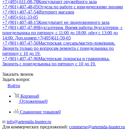
+7 (495) 611-08-78
Консультант оружейного зала
+7 (901) 407-48-05
Отдела по работе с юридическими лицами
+7 (901) 407-47-54
Интернет магазин
+7 (495) 611-33-05
+7 (901) 407-48-15
Консультант не лицензионного зала
+7 (901) 407-47-89
Бухгалтерия. Время работы бухгалтерии, с
понедельника по пятницу, с 11:00 до 18:00, обед с 13:00 до
14:00. Доп.номер:+7(495)611-59-65
+7 (901) 407-47-56
Мастерская: слесарь/мастер-ложевщик.
Звонить только по вопросам ремонта с понедельника по
пятницу с 10 до 19.
+7 (901) 407-47-96
Мастерская: покраска и гравировка.
Звонить с понедельника по пятницу с 10 до 19.
Заказать звонок
Задать вопрос
Войти
Корзина
0
Отложенные
0
Сравнение товаров
0
info@artemida-hunter.ru
Для коммерческих предложений:
commerse@artemida-hunter.ru