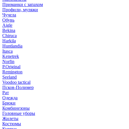
Приманки с запахом
Профили, муляжи
Чучела
Обувь
Aigle
Bekina
Chiruсa
Harkila
Huntlandia
Itasca
Kenetrek
Norfin
P.Original
Remington
Seeland
Voodoo tactical
Псков-Полимер
Рат
Одежда
Брюки
Комбинезоны
Головные уборы
Жилеты
Костюмы
Куртки