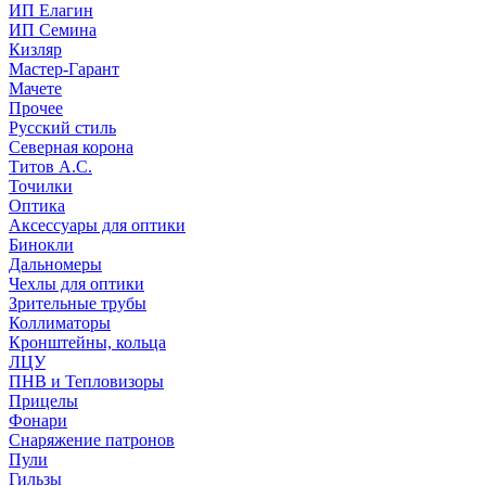
ИП Елагин
ИП Семина
Кизляр
Мастер-Гарант
Мачете
Прочее
Русский стиль
Северная корона
Титов А.С.
Точилки
Оптика
Аксессуары для оптики
Бинокли
Дальномеры
Чехлы для оптики
Зрительные трубы
Коллиматоры
Кронштейны, кольца
ЛЦУ
ПНВ и Тепловизоры
Прицелы
Фонари
Снаряжение патронов
Пули
Гильзы