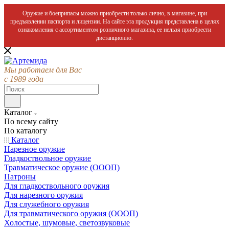
Оружие и боеприпасы можно приобрести только лично, в магазине, при
предъявлении паспорта и лицензии. На сайте эта продукция представлена в целях
ознакомления с ассортиментом розничного магазина, ее нельзя приобрести
дистанционно.
Мы работаем для Вас
с 1989 года
Каталог
По всему сайту
По каталогу
Каталог
Нарезное оружие
Гладкоствольное оружие
Травматическое оружие (ОООП)
Патроны
Для гладкоствольного оружия
Для нарезного оружия
Для служебного оружия
Для травматического оружия (ОООП)
Холостые, шумовые, светозвуковые