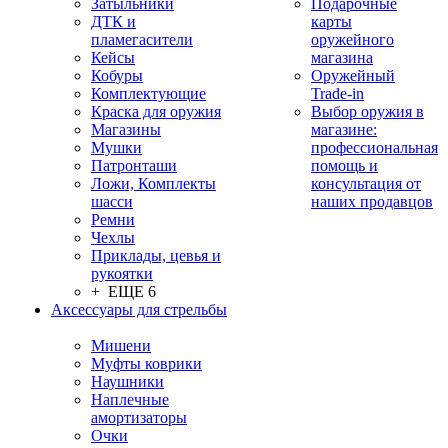
Затыльники
Подарочные
ДТК и
карты
пламегасители
оружейного
Кейсы
магазина
Кобуры
Оружейный
Комплектующие
Trade-in
Краска для оружия
Выбор оружия в
Магазины
магазине:
Мушки
профессиональная
Патронташи
помощь и
Ложи, Комплекты
консультация от
шасси
наших продавцов
Ремни
Чехлы
Приклады, цевья и
рукоятки
+ ЕЩЕ 6
Аксессуары для стрельбы
Мишени
Муфты коврики
Наушники
Наплечные
амортизаторы
Очки