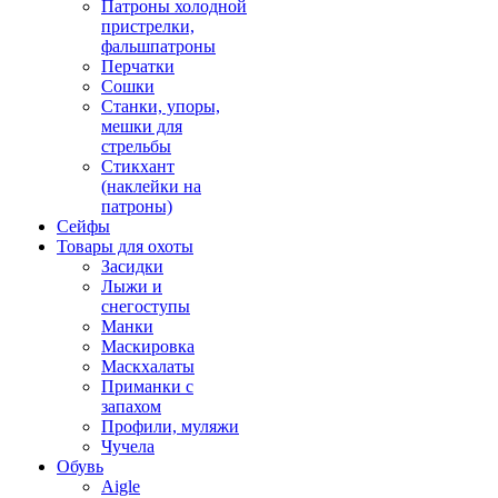
Патроны холодной
пристрелки,
фальшпатроны
Перчатки
Сошки
Станки, упоры,
мешки для
стрельбы
Стикхант
(наклейки на
патроны)
Сейфы
Товары для охоты
Засидки
Лыжи и
снегоступы
Манки
Маскировка
Маскхалаты
Приманки с
запахом
Профили, муляжи
Чучела
Обувь
Aigle