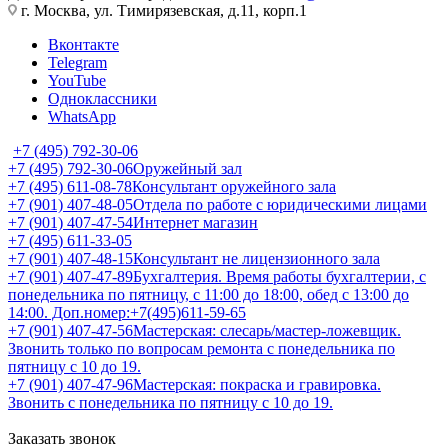
г. Москва, ул. Тимирязевская, д.11, корп.1
Вконтакте
Telegram
YouTube
Одноклассники
WhatsApp
+7 (495) 792-30-06
+7 (495) 792-30-06
Оружейный зал
+7 (495) 611-08-78
Консультант оружейного зала
+7 (901) 407-48-05
Отдела по работе с юридическими лицами
+7 (901) 407-47-54
Интернет магазин
+7 (495) 611-33-05
+7 (901) 407-48-15
Консультант не лицензионного зала
+7 (901) 407-47-89
Бухгалтерия. Время работы бухгалтерии, с
понедельника по пятницу, с 11:00 до 18:00, обед с 13:00 до
14:00. Доп.номер:+7(495)611-59-65
+7 (901) 407-47-56
Мастерская: слесарь/мастер-ложевщик.
Звонить только по вопросам ремонта с понедельника по
пятницу с 10 до 19.
+7 (901) 407-47-96
Мастерская: покраска и гравировка.
Звонить с понедельника по пятницу с 10 до 19.
Заказать звонок