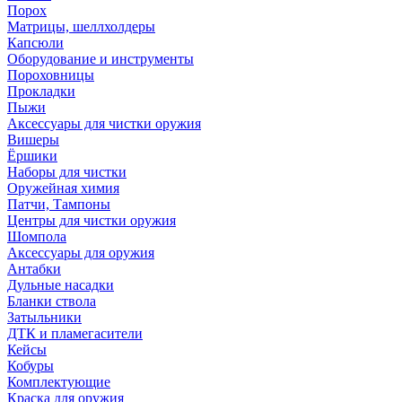
Порох
Матрицы, шеллхолдеры
Капсюли
Оборудование и инструменты
Пороховницы
Прокладки
Пыжи
Аксессуары для чистки оружия
Вишеры
Ёршики
Наборы для чистки
Оружейная химия
Патчи, Тампоны
Центры для чистки оружия
Шомпола
Аксессуары для оружия
Антабки
Дульные насадки
Бланки ствола
Затыльники
ДТК и пламегасители
Кейсы
Кобуры
Комплектующие
Краска для оружия