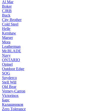
Al Mar
Boker
CJRB
Buck
City Brother
Cold Steel
Helle
Kershaw
Marser
Mora
Leatherman
Mr.BLADE
Navy
ONTARIO
Opinel
Outdoor Edge
SOG
Spyderco
Stell Will
Old Bear
Verney-Carron
Victorinox
Барс
Калашников
Zero Tolerance