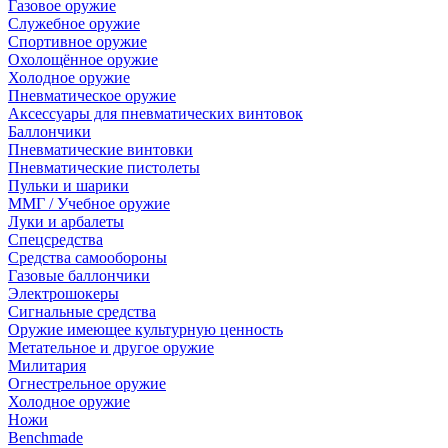
Газовое оружие
Служебное оружие
Спортивное оружие
Охолощённое оружие
Холодное оружие
Пневматическое оружие
Аксессуары для пневматических винтовок
Баллончики
Пневматические винтовки
Пневматические пистолеты
Пульки и шарики
ММГ / Учебное оружие
Луки и арбалеты
Спецсредства
Средства самообороны
Газовые баллончики
Электрошокеры
Сигнальные средства
Оружие имеющее культурную ценность
Метательное и другое оружие
Милитария
Огнестрельное оружие
Холодное оружие
Ножи
Benchmade