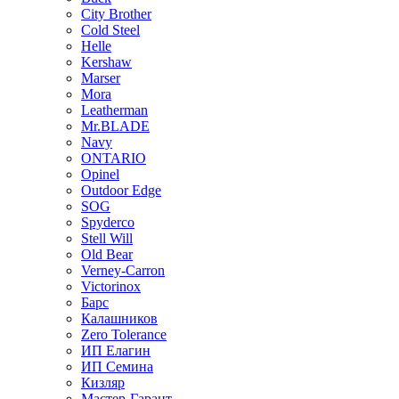
City Brother
Cold Steel
Helle
Kershaw
Marser
Mora
Leatherman
Mr.BLADE
Navy
ONTARIO
Opinel
Outdoor Edge
SOG
Spyderco
Stell Will
Old Bear
Verney-Carron
Victorinox
Барс
Калашников
Zero Tolerance
ИП Елагин
ИП Семина
Кизляр
Мастер-Гарант