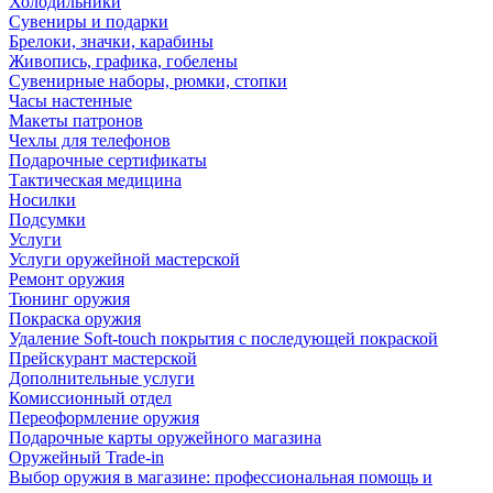
Холодильники
Сувениры и подарки
Брелоки, значки, карабины
Живопись, графика, гобелены
Сувенирные наборы, рюмки, стопки
Часы настенные
Макеты патронов
Чехлы для телефонов
Подарочные сертификаты
Тактическая медицина
Носилки
Подсумки
Услуги
Услуги оружейной мастерской
Ремонт оружия
Тюнинг оружия
Покраска оружия
Удаление Soft-touch покрытия с последующей покраской
Прейскурант мастерской
Дополнительные услуги
Комиссионный отдел
Переоформление оружия
Подарочные карты оружейного магазина
Оружейный Trade-in
Выбор оружия в магазине: профессиональная помощь и