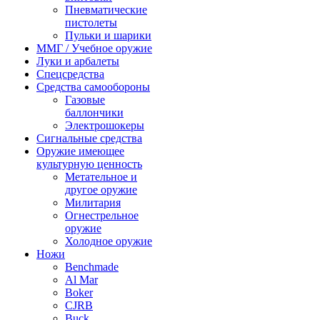
Пневматические
пистолеты
Пульки и шарики
ММГ / Учебное оружие
Луки и арбалеты
Спецсредства
Средства самообороны
Газовые
баллончики
Электрошокеры
Сигнальные средства
Оружие имеющее
культурную ценность
Метательное и
другое оружие
Милитария
Огнестрельное
оружие
Холодное оружие
Ножи
Benchmade
Al Mar
Boker
CJRB
Buck