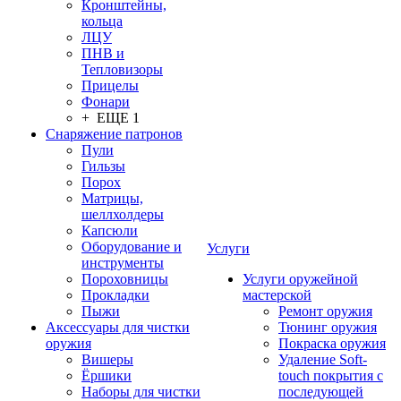
Кронштейны,
кольца
ЛЦУ
ПНВ и
Тепловизоры
Прицелы
Фонари
+ ЕЩЕ 1
Снаряжение патронов
Пули
Гильзы
Порох
Матрицы,
шеллхолдеры
Капсюли
Оборудование и
Услуги
инструменты
Пороховницы
Услуги оружейной
Прокладки
мастерской
Пыжи
Ремонт оружия
Аксессуары для чистки
Тюнинг оружия
оружия
Покраска оружия
Вишеры
Удаление Soft-
Ёршики
touch покрытия с
Наборы для чистки
последующей