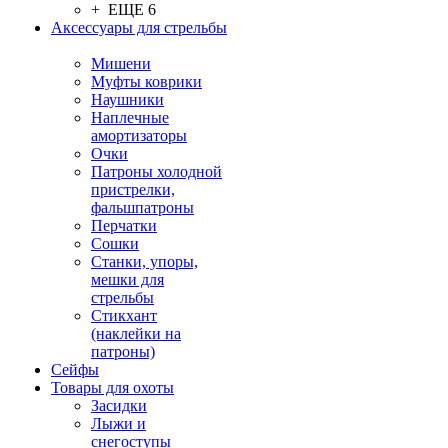
+ ЕЩЕ 6
Аксессуары для стрельбы
Мишени
Муфты коврики
Наушники
Наплечные
амортизаторы
Очки
Патроны холодной
пристрелки,
фальшпатроны
Перчатки
Сошки
Станки, упоры,
мешки для
стрельбы
Стикхант
(наклейки на
патроны)
Сейфы
Товары для охоты
Засидки
Лыжи и
снегоступы