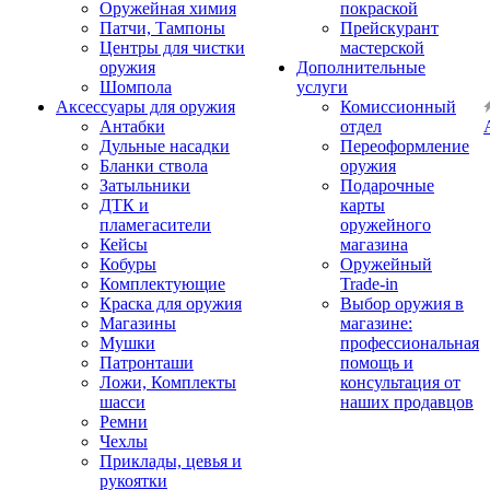
Оружейная химия
покраской
Патчи, Тампоны
Прейскурант
Центры для чистки
мастерской
оружия
Дополнительные
Шомпола
услуги
Аксессуары для оружия
Комиссионный
Антабки
отдел
Дульные насадки
Переоформление
Бланки ствола
оружия
Затыльники
Подарочные
ДТК и
карты
пламегасители
оружейного
Кейсы
магазина
Кобуры
Оружейный
Комплектующие
Trade-in
Краска для оружия
Выбор оружия в
Магазины
магазине:
Мушки
профессиональная
Патронташи
помощь и
Ложи, Комплекты
консультация от
шасси
наших продавцов
Ремни
Чехлы
Приклады, цевья и
рукоятки