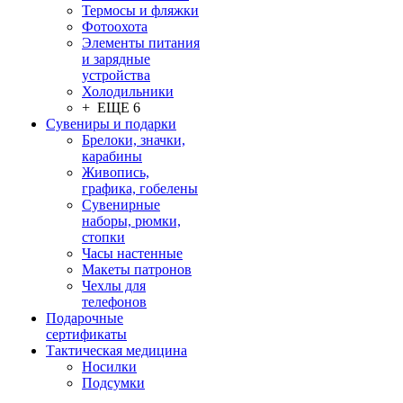
Термосы и фляжки
Фотоохота
Элементы питания
и зарядные
устройства
Холодильники
+ ЕЩЕ 6
Сувениры и подарки
Брелоки, значки,
карабины
Живопись,
графика, гобелены
Сувенирные
наборы, рюмки,
стопки
Часы настенные
Макеты патронов
Чехлы для
телефонов
Подарочные
сертификаты
Тактическая медицина
Носилки
Подсумки