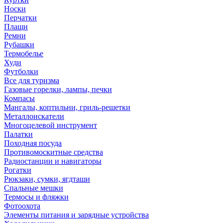
Носки
Перчатки
Плащи
Ремни
Рубашки
Термобелье
Худи
Футболки
Все для туризма
Газовые горелки, лампы, печки
Компасы
Мангалы, коптильни, гриль-решетки
Металлоискатели
Многоцелевой инструмент
Палатки
Походная посуда
Противомоскитные средства
Радиостанции и навигаторы
Рогатки
Рюкзаки, сумки, ягдташи
Спальные мешки
Термосы и фляжки
Фотоохота
Элементы питания и зарядные устройства