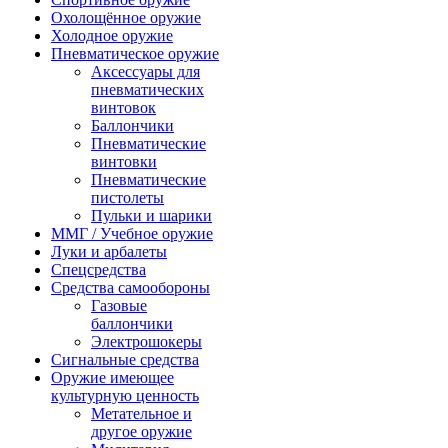
Охолощённое оружие
Холодное оружие
Пневматическое оружие
Аксессуары для
пневматических
винтовок
Баллончики
Пневматические
винтовки
Пневматические
пистолеты
Пульки и шарики
ММГ / Учебное оружие
Луки и арбалеты
Спецсредства
Средства самообороны
Газовые
баллончики
Электрошокеры
Сигнальные средства
Оружие имеющее
культурную ценность
Метательное и
другое оружие