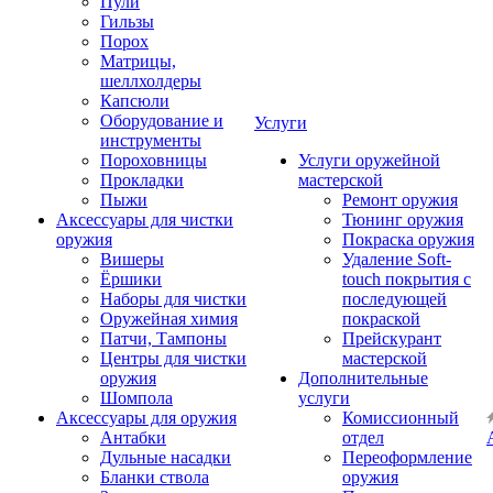
Пули
Гильзы
Порох
Матрицы,
шеллхолдеры
Капсюли
Оборудование и
Услуги
инструменты
Пороховницы
Услуги оружейной
Прокладки
мастерской
Пыжи
Ремонт оружия
Аксессуары для чистки
Тюнинг оружия
оружия
Покраска оружия
Вишеры
Удаление Soft-
Ёршики
touch покрытия с
Наборы для чистки
последующей
Оружейная химия
покраской
Патчи, Тампоны
Прейскурант
Центры для чистки
мастерской
оружия
Дополнительные
Шомпола
услуги
Аксессуары для оружия
Комиссионный
Антабки
отдел
Дульные насадки
Переоформление
Бланки ствола
оружия