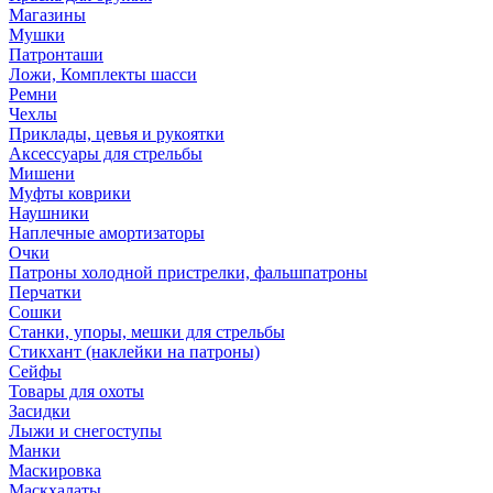
Магазины
Мушки
Патронташи
Ложи, Комплекты шасси
Ремни
Чехлы
Приклады, цевья и рукоятки
Аксессуары для стрельбы
Мишени
Муфты коврики
Наушники
Наплечные амортизаторы
Очки
Патроны холодной пристрелки, фальшпатроны
Перчатки
Сошки
Станки, упоры, мешки для стрельбы
Стикхант (наклейки на патроны)
Сейфы
Товары для охоты
Засидки
Лыжи и снегоступы
Манки
Маскировка
Маскхалаты