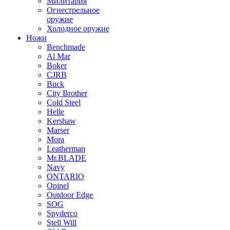
Милитария
Огнестрельное
оружие
Холодное оружие
Ножи
Benchmade
Al Mar
Boker
CJRB
Buck
City Brother
Cold Steel
Helle
Kershaw
Marser
Mora
Leatherman
Mr.BLADE
Navy
ONTARIO
Opinel
Outdoor Edge
SOG
Spyderco
Stell Will