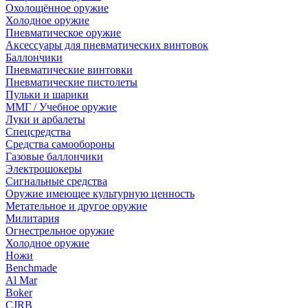
Охолощённое оружие
Холодное оружие
Пневматическое оружие
Аксессуары для пневматических винтовок
Баллончики
Пневматические винтовки
Пневматические пистолеты
Пульки и шарики
ММГ / Учебное оружие
Луки и арбалеты
Спецсредства
Средства самообороны
Газовые баллончики
Электрошокеры
Сигнальные средства
Оружие имеющее культурную ценность
Метательное и другое оружие
Милитария
Огнестрельное оружие
Холодное оружие
Ножи
Benchmade
Al Mar
Boker
CJRB