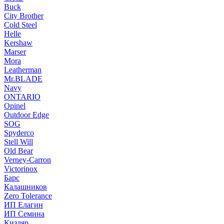
Buck
City Brother
Cold Steel
Helle
Kershaw
Marser
Mora
Leatherman
Mr.BLADE
Navy
ONTARIO
Opinel
Outdoor Edge
SOG
Spyderco
Stell Will
Old Bear
Verney-Carron
Victorinox
Барс
Калашников
Zero Tolerance
ИП Елагин
ИП Семина
Кизляр