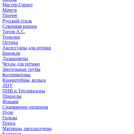
Мастер-Гарант
Мачете
Прочее
Русский стиль
Северная корона
Титов А.С.
Точилки
Оптика
Аксессуары для оптики
Бинокли
Дальномеры
Чехлы для оптики
Зрительные трубы
Коллиматоры
Кронштейны, кольца
ЛЦУ
ПНВ и Тепловизоры
Прицелы
Фонари
Снаряжение патронов
Пули
Гильзы
Порох
Матрицы, шеллхолдеры
Капсюли