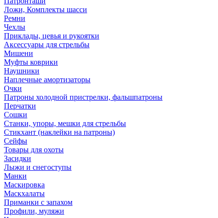
Патронташи
Ложи, Комплекты шасси
Ремни
Чехлы
Приклады, цевья и рукоятки
Аксессуары для стрельбы
Мишени
Муфты коврики
Наушники
Наплечные амортизаторы
Очки
Патроны холодной пристрелки, фальшпатроны
Перчатки
Сошки
Станки, упоры, мешки для стрельбы
Стикхант (наклейки на патроны)
Сейфы
Товары для охоты
Засидки
Лыжи и снегоступы
Манки
Маскировка
Маскхалаты
Приманки с запахом
Профили, муляжи