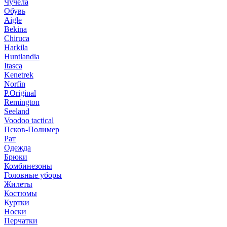
Чучела
Обувь
Aigle
Bekina
Chiruсa
Harkila
Huntlandia
Itasca
Kenetrek
Norfin
P.Original
Remington
Seeland
Voodoo tactical
Псков-Полимер
Рат
Одежда
Брюки
Комбинезоны
Головные уборы
Жилеты
Костюмы
Куртки
Носки
Перчатки