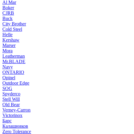
Al Mar
Boker
CJRB
Buck
City Brother
Cold Steel
Helle
Kershaw
Marser
Mora
Leatherman
Mr.BLADE
Navy
ONTARIO
Opinel
Outdoor Edge
SOG
Spyderco
Stell Will
Old Bear
Verney-Carron
Victorinox
Барс
Калашников
Zero Tolerance