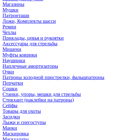
Магазины
Мушки
Патронташи
Ложи, Комплекты шасси
Ремни
Чехлы
Приклады, цевья и рукоятки
Аксессуары для стрельбы
Мишени
Муфты коврики
Наушники
Наплечные амортизаторы
Очки
Патроны холодной пристрелки, фальшпатроны
Перчатки
Сошки
Станки, упоры, мешки для стрельбы
Стикхант (наклейки на патроны)
Сейфы
Товары для охоты
Засидки
Лыжи и снегоступы
Манки
Маскировка
Маскхалаты