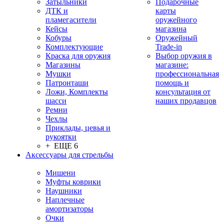
Затыльники
Подарочные
ДТК и
карты
пламегасители
оружейного
Кейсы
магазина
Кобуры
Оружейный
Комплектующие
Trade-in
Краска для оружия
Выбор оружия в
Магазины
магазине:
Мушки
профессиональная
Патронташи
помощь и
Ложи, Комплекты
консультация от
шасси
наших продавцов
Ремни
Чехлы
Приклады, цевья и
рукоятки
+ ЕЩЕ 6
Аксессуары для стрельбы
Мишени
Муфты коврики
Наушники
Наплечные
амортизаторы
Очки