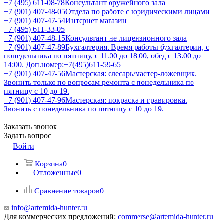
+7 (495) 611-08-78
Консультант оружейного зала
+7 (901) 407-48-05
Отдела по работе с юридическими лицами
+7 (901) 407-47-54
Интернет магазин
+7 (495) 611-33-05
+7 (901) 407-48-15
Консультант не лицензионного зала
+7 (901) 407-47-89
Бухгалтерия. Время работы бухгалтерии, с
понедельника по пятницу, с 11:00 до 18:00, обед с 13:00 до
14:00. Доп.номер:+7(495)611-59-65
+7 (901) 407-47-56
Мастерская: слесарь/мастер-ложевщик.
Звонить только по вопросам ремонта с понедельника по
пятницу с 10 до 19.
+7 (901) 407-47-96
Мастерская: покраска и гравировка.
Звонить с понедельника по пятницу с 10 до 19.
Заказать звонок
Задать вопрос
Войти
Корзина
0
Отложенные
0
Сравнение товаров
0
info@artemida-hunter.ru
Для коммерческих предложений:
commerse@artemida-hunter.ru