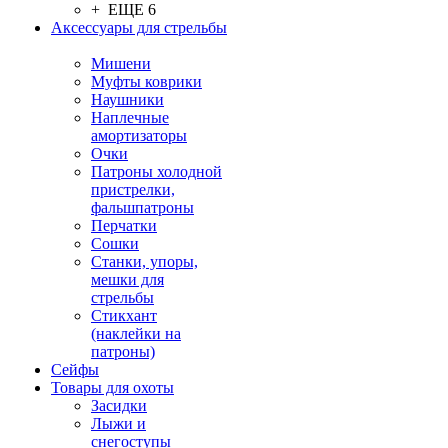
+ ЕЩЕ 6
Аксессуары для стрельбы
Мишени
Муфты коврики
Наушники
Наплечные
амортизаторы
Очки
Патроны холодной
пристрелки,
фальшпатроны
Перчатки
Сошки
Станки, упоры,
мешки для
стрельбы
Стикхант
(наклейки на
патроны)
Сейфы
Товары для охоты
Засидки
Лыжи и
снегоступы