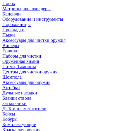
Порох
Матрицы, шеллхолдеры
Капсюли
Оборудование и инструменты
Пороховницы
Прокладки
Пыжи
Аксессуары для чистки оружия
Вишеры
Ёршики
Наборы для чистки
Оружейная химия
Патчи, Тампоны
Центры для чистки оружия
Шомпола
Аксессуары для оружия
Антабки
Дульные насадки
Бланки ствола
Затыльники
ДТК и пламегасители
Кейсы
Кобуры
Комплектующие
Краска для оружия