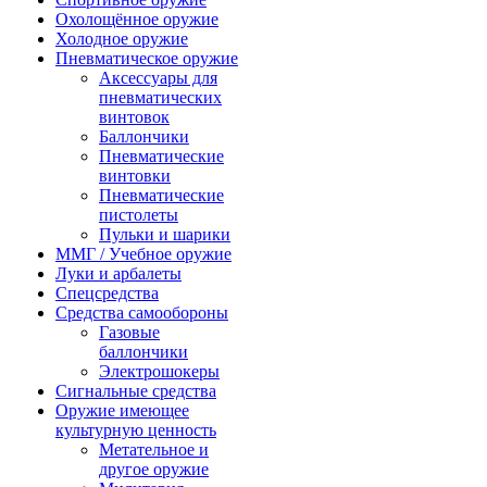
Охолощённое оружие
Холодное оружие
Пневматическое оружие
Аксессуары для
пневматических
винтовок
Баллончики
Пневматические
винтовки
Пневматические
пистолеты
Пульки и шарики
ММГ / Учебное оружие
Луки и арбалеты
Спецсредства
Средства самообороны
Газовые
баллончики
Электрошокеры
Сигнальные средства
Оружие имеющее
культурную ценность
Метательное и
другое оружие