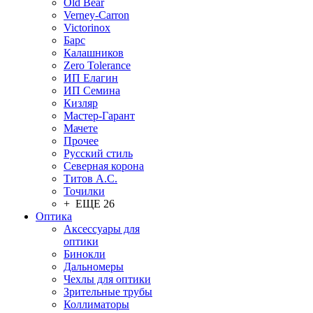
Old Bear
Verney-Carron
Victorinox
Барс
Калашников
Zero Tolerance
ИП Елагин
ИП Семина
Кизляр
Мастер-Гарант
Мачете
Прочее
Русский стиль
Северная корона
Титов А.С.
Точилки
+ ЕЩЕ 26
Оптика
Аксессуары для
оптики
Бинокли
Дальномеры
Чехлы для оптики
Зрительные трубы
Коллиматоры