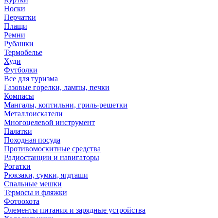
Носки
Перчатки
Плащи
Ремни
Рубашки
Термобелье
Худи
Футболки
Все для туризма
Газовые горелки, лампы, печки
Компасы
Мангалы, коптильни, гриль-решетки
Металлоискатели
Многоцелевой инструмент
Палатки
Походная посуда
Противомоскитные средства
Радиостанции и навигаторы
Рогатки
Рюкзаки, сумки, ягдташи
Спальные мешки
Термосы и фляжки
Фотоохота
Элементы питания и зарядные устройства