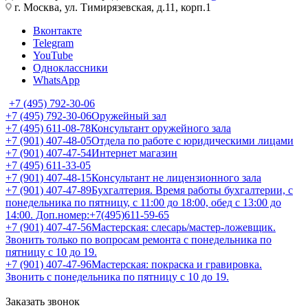
г. Москва, ул. Тимирязевская, д.11, корп.1
Вконтакте
Telegram
YouTube
Одноклассники
WhatsApp
+7 (495) 792-30-06
+7 (495) 792-30-06
Оружейный зал
+7 (495) 611-08-78
Консультант оружейного зала
+7 (901) 407-48-05
Отдела по работе с юридическими лицами
+7 (901) 407-47-54
Интернет магазин
+7 (495) 611-33-05
+7 (901) 407-48-15
Консультант не лицензионного зала
+7 (901) 407-47-89
Бухгалтерия. Время работы бухгалтерии, с
понедельника по пятницу, с 11:00 до 18:00, обед с 13:00 до
14:00. Доп.номер:+7(495)611-59-65
+7 (901) 407-47-56
Мастерская: слесарь/мастер-ложевщик.
Звонить только по вопросам ремонта с понедельника по
пятницу с 10 до 19.
+7 (901) 407-47-96
Мастерская: покраска и гравировка.
Звонить с понедельника по пятницу с 10 до 19.
Заказать звонок