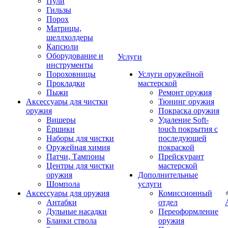
Пули
Гильзы
Порох
Матрицы,
шеллхолдеры
Капсюли
Оборудование и
Услуги
инструменты
Пороховницы
Услуги оружейной
Прокладки
мастерской
Пыжи
Ремонт оружия
Аксессуары для чистки
Тюнинг оружия
оружия
Покраска оружия
Вишеры
Удаление Soft-
Ёршики
touch покрытия с
Наборы для чистки
последующей
Оружейная химия
покраской
Патчи, Тампоны
Прейскурант
Центры для чистки
мастерской
оружия
Дополнительные
Шомпола
услуги
Аксессуары для оружия
Комиссионный
Антабки
отдел
Дульные насадки
Переоформление
Бланки ствола
оружия