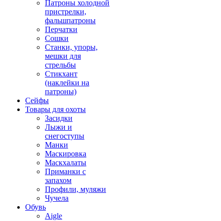
Патроны холодной
пристрелки,
фальшпатроны
Перчатки
Сошки
Станки, упоры,
мешки для
стрельбы
Стикхант
(наклейки на
патроны)
Сейфы
Товары для охоты
Засидки
Лыжи и
снегоступы
Манки
Маскировка
Маскхалаты
Приманки с
запахом
Профили, муляжи
Чучела
Обувь
Aigle