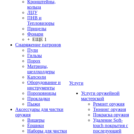
Кронштейны,
кольца
ЛЦУ
ПНВ и
Тепловизоры
Прицелы
Фонари
+ ЕЩЕ 1
Снаряжение патронов
Пули
Гильзы
Порох
Матрицы,
шеллхолдеры
Капсюли
Оборудование и
Услуги
инструменты
Пороховницы
Услуги оружейной
Прокладки
мастерской
Пыжи
Ремонт оружия
Аксессуары для чистки
Тюнинг оружия
оружия
Покраска оружия
Вишеры
Удаление Soft-
Ёршики
touch покрытия с
Наборы для чистки
последующей