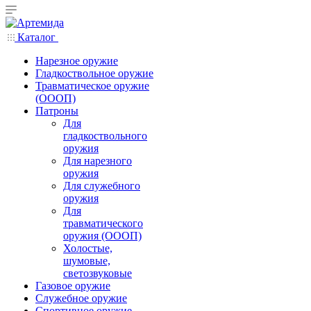
Каталог
Нарезное оружие
Гладкоствольное оружие
Травматическое оружие
(ОООП)
Патроны
Для
гладкоствольного
оружия
Для нарезного
оружия
Для служебного
оружия
Для
травматического
оружия (ОООП)
Холостые,
шумовые,
светозвуковые
Газовое оружие
Служебное оружие
Спортивное оружие