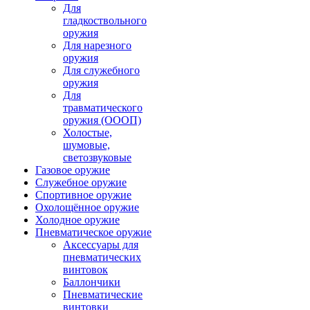
Для
гладкоствольного
оружия
Для нарезного
оружия
Для служебного
оружия
Для
травматического
оружия (ОООП)
Холостые,
шумовые,
светозвуковые
Газовое оружие
Служебное оружие
Спортивное оружие
Охолощённое оружие
Холодное оружие
Пневматическое оружие
Аксессуары для
пневматических
винтовок
Баллончики
Пневматические
винтовки