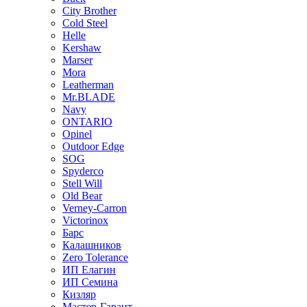
City Brother
Cold Steel
Helle
Kershaw
Marser
Mora
Leatherman
Mr.BLADE
Navy
ONTARIO
Opinel
Outdoor Edge
SOG
Spyderco
Stell Will
Old Bear
Verney-Carron
Victorinox
Барс
Калашников
Zero Tolerance
ИП Елагин
ИП Семина
Кизляр
Мастер-Гарант