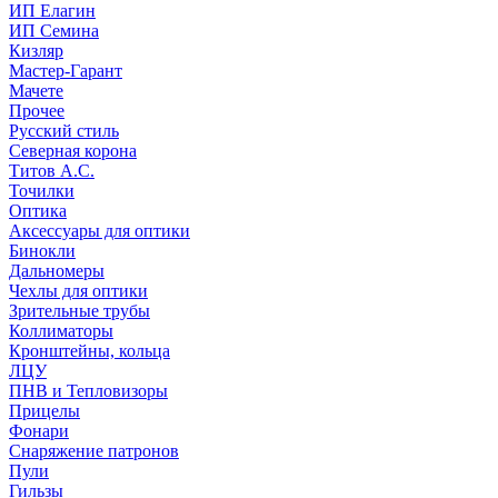
ИП Елагин
ИП Семина
Кизляр
Мастер-Гарант
Мачете
Прочее
Русский стиль
Северная корона
Титов А.С.
Точилки
Оптика
Аксессуары для оптики
Бинокли
Дальномеры
Чехлы для оптики
Зрительные трубы
Коллиматоры
Кронштейны, кольца
ЛЦУ
ПНВ и Тепловизоры
Прицелы
Фонари
Снаряжение патронов
Пули
Гильзы