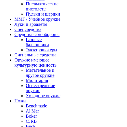
Пневматические
пистолеты
Пульки и шарики
ММГ / Учебное оружие
Луки и арбалеты
Спецсредства
Средства самообороны
Газовые
баллончики
Электрошокеры
Сигнальные средства
Оружие имеющее
культурную ценность
Метательное и
другое оружие
Милитария
Огнестрельное
оружие
Холодное оружие
Ножи
Benchmade
Al Mar
Boker
CJRB
Buck