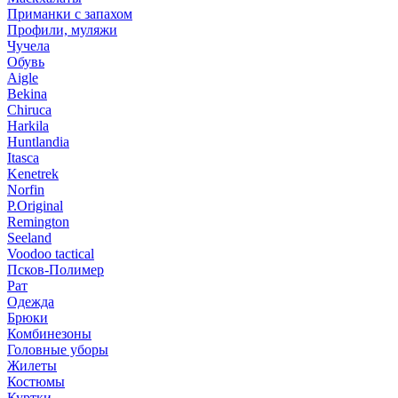
Приманки с запахом
Профили, муляжи
Чучела
Обувь
Aigle
Bekina
Chiruсa
Harkila
Huntlandia
Itasca
Kenetrek
Norfin
P.Original
Remington
Seeland
Voodoo tactical
Псков-Полимер
Рат
Одежда
Брюки
Комбинезоны
Головные уборы
Жилеты
Костюмы
Куртки