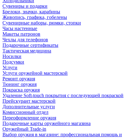
Холодильники
Сувениры и подарки
Брелоки, значки, карабины
Живопись, графика, гобелены
Сувенирные наборы, рюмки, стопки
Часы настенные
Макеты патронов
Чехлы для телефонов
Подарочные сертификаты
Тактическая медицина
Носилки
Подсумки
Услуги
Услуги оружейной мастерской
Ремонт оружия
Тюнинг оружия
Покраска оружия
Удаление Soft-touch покрытия с последующей покраской
Прейскурант мастерской
Дополнительные услуги
Комиссионный отдел
Переоформление оружия
Подарочные карты оружейного магазина
Оружейный Trade-in
Выбор оружия в магазине: профессиональная помощь и