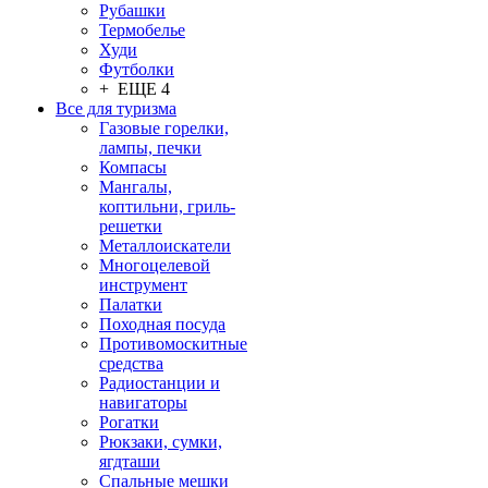
Рубашки
Термобелье
Худи
Футболки
+ ЕЩЕ 4
Все для туризма
Газовые горелки,
лампы, печки
Компасы
Мангалы,
коптильни, гриль-
решетки
Металлоискатели
Многоцелевой
инструмент
Палатки
Походная посуда
Противомоскитные
средства
Радиостанции и
навигаторы
Рогатки
Рюкзаки, сумки,
ягдташи
Спальные мешки