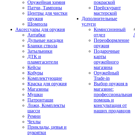
Оружейная химия
покраской
Патчи, Тампоны
Прейскурант
Центры для чистки
мастерской
оружия
Дополнительные
Шомпола
услуги
Аксессуары для оружия
Комиссионный
Антабки
отдел
Дульные насадки
Переоформление
Бланки ствола
оружия
Затыльники
Подарочные
ДТК и
карты
пламегасители
оружейного
Кейсы
магазина
Кобуры
Оружейный
Комплектующие
Trade-in
Краска для оружия
Выбор оружия в
Магазины
магазине:
Мушки
профессиональная
Патронташи
помощь и
Ложи, Комплекты
консультация от
шасси
наших продавцов
Ремни
Чехлы
Приклады, цевья и
рукоятки