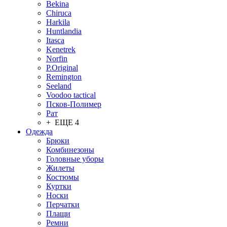
Bekina
Chiruсa
Harkila
Huntlandia
Itasca
Kenetrek
Norfin
P.Original
Remington
Seeland
Voodoo tactical
Псков-Полимер
Рат
+ ЕЩЕ 4
Одежда
Брюки
Комбинезоны
Головные уборы
Жилеты
Костюмы
Куртки
Носки
Перчатки
Плащи
Ремни