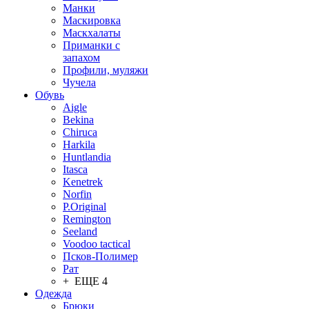
Манки
Маскировка
Маскхалаты
Приманки с
запахом
Профили, муляжи
Чучела
Обувь
Aigle
Bekina
Chiruсa
Harkila
Huntlandia
Itasca
Kenetrek
Norfin
P.Original
Remington
Seeland
Voodoo tactical
Псков-Полимер
Рат
+ ЕЩЕ 4
Одежда
Брюки