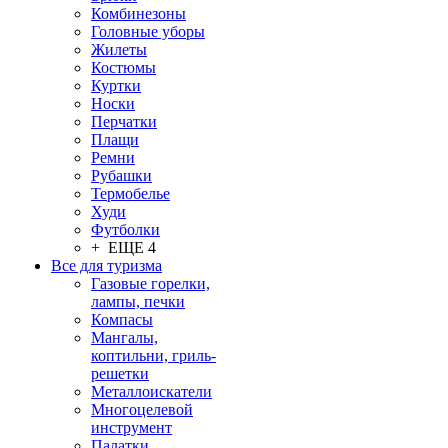
Комбинезоны
Головные уборы
Жилеты
Костюмы
Куртки
Носки
Перчатки
Плащи
Ремни
Рубашки
Термобелье
Худи
Футболки
+ ЕЩЕ 4
Все для туризма
Газовые горелки,
лампы, печки
Компасы
Мангалы,
коптильни, гриль-
решетки
Металлоискатели
Многоцелевой
инструмент
Палатки