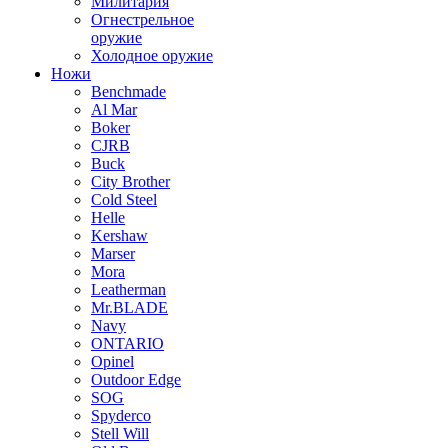
Милитария
Огнестрельное
оружие
Холодное оружие
Ножи
Benchmade
Al Mar
Boker
CJRB
Buck
City Brother
Cold Steel
Helle
Kershaw
Marser
Mora
Leatherman
Mr.BLADE
Navy
ONTARIO
Opinel
Outdoor Edge
SOG
Spyderco
Stell Will