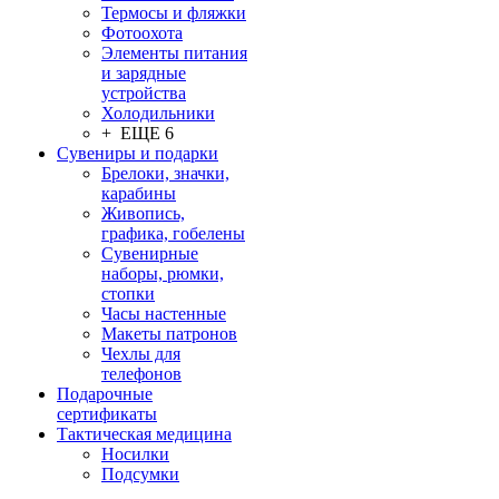
Термосы и фляжки
Фотоохота
Элементы питания
и зарядные
устройства
Холодильники
+ ЕЩЕ 6
Сувениры и подарки
Брелоки, значки,
карабины
Живопись,
графика, гобелены
Сувенирные
наборы, рюмки,
стопки
Часы настенные
Макеты патронов
Чехлы для
телефонов
Подарочные
сертификаты
Тактическая медицина
Носилки
Подсумки