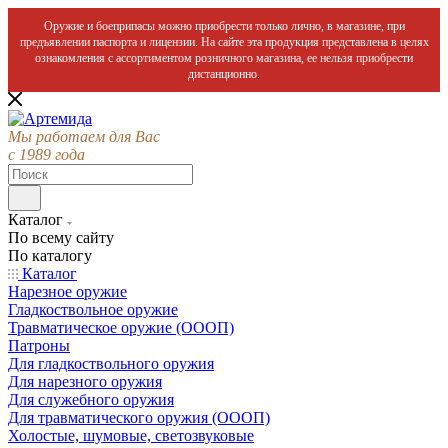
Оружие и боеприпасы можно приобрести только лично, в магазине, при
предъявлении паспорта и лицензии. На сайте эта продукция представлена в целях
ознакомления с ассортиментом розничного магазина, ее нельзя приобрести
дистанционно.
Мы работаем для Вас
с 1989 года
Каталог
По всему сайту
По каталогу
Каталог
Нарезное оружие
Гладкоствольное оружие
Травматическое оружие (ОООП)
Патроны
Для гладкоствольного оружия
Для нарезного оружия
Для служебного оружия
Для травматического оружия (ОООП)
Холостые, шумовые, светозвуковые