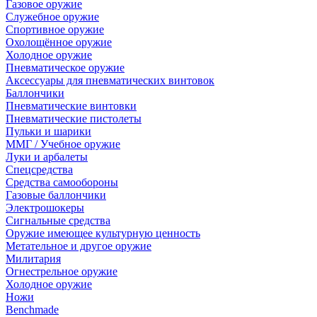
Газовое оружие
Служебное оружие
Спортивное оружие
Охолощённое оружие
Холодное оружие
Пневматическое оружие
Аксессуары для пневматических винтовок
Баллончики
Пневматические винтовки
Пневматические пистолеты
Пульки и шарики
ММГ / Учебное оружие
Луки и арбалеты
Спецсредства
Средства самообороны
Газовые баллончики
Электрошокеры
Сигнальные средства
Оружие имеющее культурную ценность
Метательное и другое оружие
Милитария
Огнестрельное оружие
Холодное оружие
Ножи
Benchmade