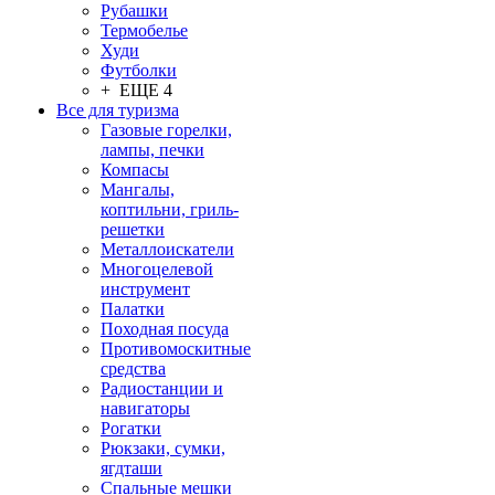
Рубашки
Термобелье
Худи
Футболки
+ ЕЩЕ 4
Все для туризма
Газовые горелки,
лампы, печки
Компасы
Мангалы,
коптильни, гриль-
решетки
Металлоискатели
Многоцелевой
инструмент
Палатки
Походная посуда
Противомоскитные
средства
Радиостанции и
навигаторы
Рогатки
Рюкзаки, сумки,
ягдташи
Спальные мешки