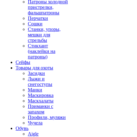
Патроны холодной
пристрелки,
фальшпатроны
Перчатки
Сошки
Станки, упоры,
мешки для
стрельбы
Стикхант
(наклейки на
патроны)
Сейфы
Товары для охоты
Засидки
Лыжи и
снегоступы
Манки
Маскировка
Маскхалаты
Приманки с
запахом
Профили, муляжи
Чучела
Обувь
Aigle