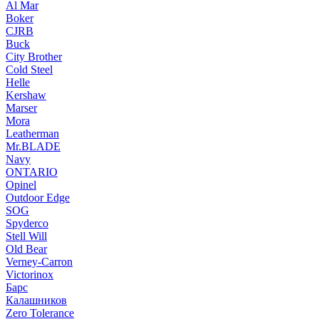
Al Mar
Boker
CJRB
Buck
City Brother
Cold Steel
Helle
Kershaw
Marser
Mora
Leatherman
Mr.BLADE
Navy
ONTARIO
Opinel
Outdoor Edge
SOG
Spyderco
Stell Will
Old Bear
Verney-Carron
Victorinox
Барс
Калашников
Zero Tolerance