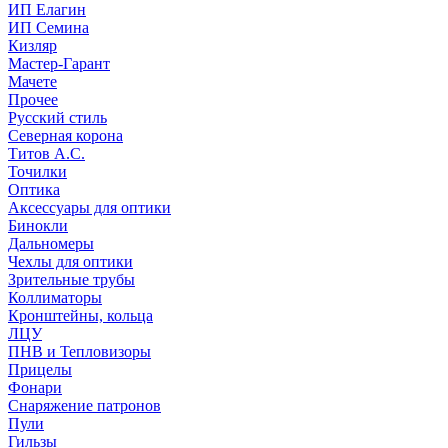
ИП Елагин
ИП Семина
Кизляр
Мастер-Гарант
Мачете
Прочее
Русский стиль
Северная корона
Титов А.С.
Точилки
Оптика
Аксессуары для оптики
Бинокли
Дальномеры
Чехлы для оптики
Зрительные трубы
Коллиматоры
Кронштейны, кольца
ЛЦУ
ПНВ и Тепловизоры
Прицелы
Фонари
Снаряжение патронов
Пули
Гильзы