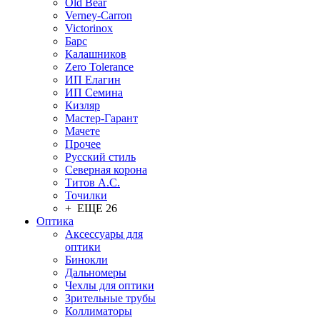
Old Bear
Verney-Carron
Victorinox
Барс
Калашников
Zero Tolerance
ИП Елагин
ИП Семина
Кизляр
Мастер-Гарант
Мачете
Прочее
Русский стиль
Северная корона
Титов А.С.
Точилки
+ ЕЩЕ 26
Оптика
Аксессуары для
оптики
Бинокли
Дальномеры
Чехлы для оптики
Зрительные трубы
Коллиматоры