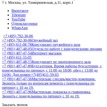
г. Москва, ул. Тимирязевская, д.11, корп.1
Вконтакте
Telegram
YouTube
Одноклассники
WhatsApp
+7 (495) 792-30-06
+7 (495) 792-30-06
Оружейный зал
+7 (495) 611-08-78
Консультант оружейного зала
+7 (901) 407-48-05
Отдела по работе с юридическими лицами
+7 (901) 407-47-54
Интернет магазин
+7 (495) 611-33-05
+7 (901) 407-48-15
Консультант не лицензионного зала
+7 (901) 407-47-89
Бухгалтерия. Время работы бухгалтерии, с
понедельника по пятницу, с 11:00 до 18:00, обед с 13:00 до
14:00. Доп.номер:+7(495)611-59-65
+7 (901) 407-47-56
Мастерская: слесарь/мастер-ложевщик.
Звонить только по вопросам ремонта с понедельника по
пятницу с 10 до 19.
+7 (901) 407-47-96
Мастерская: покраска и гравировка.
Звонить с понедельника по пятницу с 10 до 19.
Заказать звонок