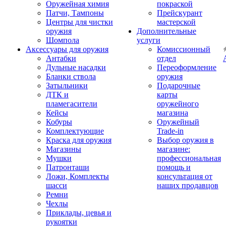
Оружейная химия
покраской
Патчи, Тампоны
Прейскурант
Центры для чистки
мастерской
оружия
Дополнительные
Шомпола
услуги
Аксессуары для оружия
Комиссионный
Антабки
отдел
Дульные насадки
Переоформление
Бланки ствола
оружия
Затыльники
Подарочные
ДТК и
карты
пламегасители
оружейного
Кейсы
магазина
Кобуры
Оружейный
Комплектующие
Trade-in
Краска для оружия
Выбор оружия в
Магазины
магазине:
Мушки
профессиональная
Патронташи
помощь и
Ложи, Комплекты
консультация от
шасси
наших продавцов
Ремни
Чехлы
Приклады, цевья и
рукоятки