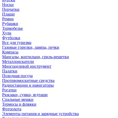
Носки
Перчатки
Плащи
Ремни
Рубашки
Термобелье
Худи
Футболки
Все для туризма
Газовые горелки, лампы, печки
Компасы
Мангалы, коптильни, гриль-решетки
Металлоискатели
Многоцелевой инструмент
Палатки
Походная посуда
Противомоскитные средства
Радиостанции и навигаторы
Рогатки
Рюкзаки, сумки, ягдташи
Спальные мешки
Термосы и фляжки
Фотоохота
Элементы питания и зарядные устройства