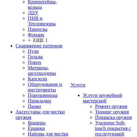
Кронштейны,
кольца
ЛЦУ
ПНВ и
Тепловизоры
Прицелы
Фонари
+ ЕЩЕ 1
Снаряжение патронов
Пули
Гильзы
Порох
Матрицы,
шеллхолдеры
Капсюли
Оборудование и
Услуги
инструменты
Пороховницы
Услуги оружейной
Прокладки
мастерской
Пыжи
Ремонт оружия
Аксессуары для чистки
Тюнинг оружия
оружия
Покраска оружия
Вишеры
Удаление Soft-
Ёршики
touch покрытия с
Наборы для чистки
последующей