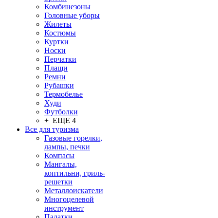
Комбинезоны
Головные уборы
Жилеты
Костюмы
Куртки
Носки
Перчатки
Плащи
Ремни
Рубашки
Термобелье
Худи
Футболки
+ ЕЩЕ 4
Все для туризма
Газовые горелки,
лампы, печки
Компасы
Мангалы,
коптильни, гриль-
решетки
Металлоискатели
Многоцелевой
инструмент
Палатки