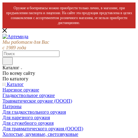
Оружие и боеприпасы можно приобрести только лично, в магазине, при
предъявлении паспорта и лицензии. На сайте эта продукция представлена в целях
ознакомления с ассортиментом розничного магазина, ее нельзя приобрести
дистанционно.
Мы работаем для Вас
с 1989 года
Каталог
По всему сайту
По каталогу
Каталог
Нарезное оружие
Гладкоствольное оружие
Травматическое оружие (ОООП)
Патроны
Для гладкоствольного оружия
Для нарезного оружия
Для служебного оружия
Для травматического оружия (ОООП)
Холостые, шумовые, светозвуковые