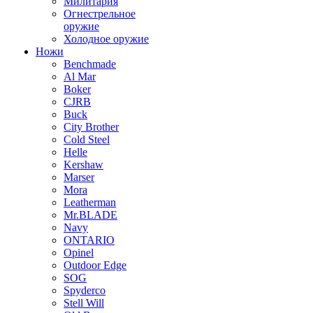
Милитария
Огнестрельное
оружие
Холодное оружие
Ножи
Benchmade
Al Mar
Boker
CJRB
Buck
City Brother
Cold Steel
Helle
Kershaw
Marser
Mora
Leatherman
Mr.BLADE
Navy
ONTARIO
Opinel
Outdoor Edge
SOG
Spyderco
Stell Will