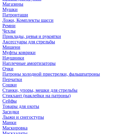
Магазины
Мушки
Патронташи
Ложи, Комплекты шасси
Ремни
Чехлы
Приклады, цевья и рукоятки
Аксессуары для стрельбы
Мишени
Муфты коврики
Наушники
Наплечные амортизаторы
Очки
Патроны холодной пристрелки, фальшпатроны
Перчатки
Сошки
Станки, упоры, мешки для стрельбы
Стикхант (наклейки на патроны)
Сейфы
Товары для охоты
Засидки
Лыжи и снегоступы
Манки
Маскировка
Маскхалаты