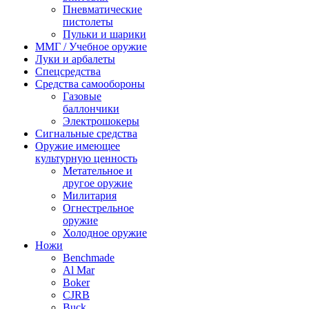
Пневматические
пистолеты
Пульки и шарики
ММГ / Учебное оружие
Луки и арбалеты
Спецсредства
Средства самообороны
Газовые
баллончики
Электрошокеры
Сигнальные средства
Оружие имеющее
культурную ценность
Метательное и
другое оружие
Милитария
Огнестрельное
оружие
Холодное оружие
Ножи
Benchmade
Al Mar
Boker
CJRB
Buck