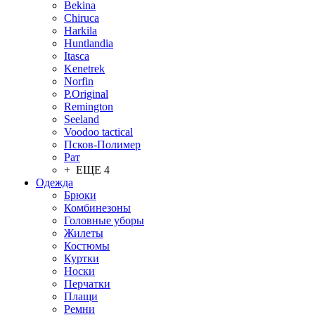
Bekina
Chiruсa
Harkila
Huntlandia
Itasca
Kenetrek
Norfin
P.Original
Remington
Seeland
Voodoo tactical
Псков-Полимер
Рат
+ ЕЩЕ 4
Одежда
Брюки
Комбинезоны
Головные уборы
Жилеты
Костюмы
Куртки
Носки
Перчатки
Плащи
Ремни