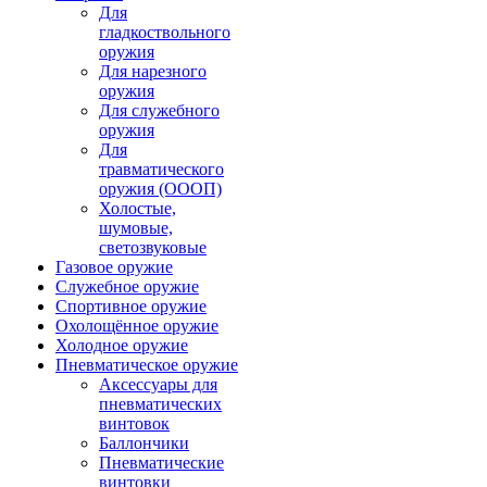
Для
гладкоствольного
оружия
Для нарезного
оружия
Для служебного
оружия
Для
травматического
оружия (ОООП)
Холостые,
шумовые,
светозвуковые
Газовое оружие
Служебное оружие
Спортивное оружие
Охолощённое оружие
Холодное оружие
Пневматическое оружие
Аксессуары для
пневматических
винтовок
Баллончики
Пневматические
винтовки