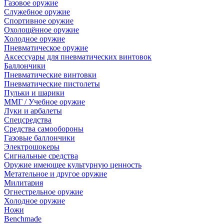
Газовое оружие
Служебное оружие
Спортивное оружие
Охолощённое оружие
Холодное оружие
Пневматическое оружие
Аксессуары для пневматических винтовок
Баллончики
Пневматические винтовки
Пневматические пистолеты
Пульки и шарики
ММГ / Учебное оружие
Луки и арбалеты
Спецсредства
Средства самообороны
Газовые баллончики
Электрошокеры
Сигнальные средства
Оружие имеющее культурную ценность
Метательное и другое оружие
Милитария
Огнестрельное оружие
Холодное оружие
Ножи
Benchmade