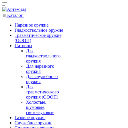
Каталог
Нарезное оружие
Гладкоствольное оружие
Травматическое оружие
(ОООП)
Патроны
Для
гладкоствольного
оружия
Для нарезного
оружия
Для служебного
оружия
Для
травматического
оружия (ОООП)
Холостые,
шумовые,
светозвуковые
Газовое оружие
Служебное оружие
Спортивное оружие