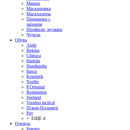
Манки
Маскировка
Маскхалаты
Приманки с
запахом
Профили, муляжи
Чучела
Обувь
Aigle
Bekina
Chiruсa
Harkila
Huntlandia
Itasca
Kenetrek
Norfin
P.Original
Remington
Seeland
Voodoo tactical
Псков-Полимер
Рат
+ ЕЩЕ 4
Одежда
Брюки