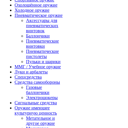
Охолощённое оружие
Холодное оружие
Пневматическое оружие
Аксессуары для
пневматических
винтовок
Баллончики
Пневматические
винтовки
Пневматические
пистолеты
Пульки и шарики
ММГ / Учебное оружие
Луки и арбалеты
Спецсредства
Средства самообороны
Газовые
баллончики
Электрошокеры
Сигнальные средства
Оружие имеющее
культурную ценность
Метательное и
другое оружие