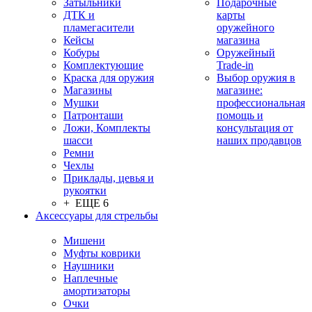
Затыльники
Подарочные
ДТК и
карты
пламегасители
оружейного
Кейсы
магазина
Кобуры
Оружейный
Комплектующие
Trade-in
Краска для оружия
Выбор оружия в
Магазины
магазине:
Мушки
профессиональная
Патронташи
помощь и
Ложи, Комплекты
консультация от
шасси
наших продавцов
Ремни
Чехлы
Приклады, цевья и
рукоятки
+ ЕЩЕ 6
Аксессуары для стрельбы
Мишени
Муфты коврики
Наушники
Наплечные
амортизаторы
Очки