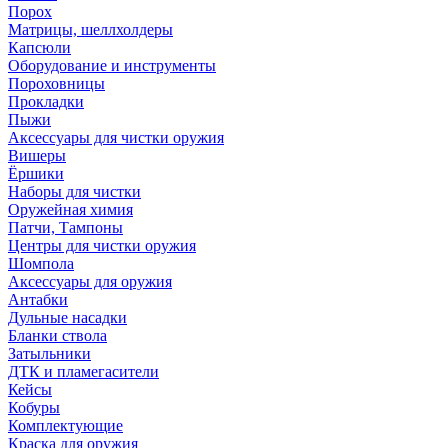
Порох
Матрицы, шеллхолдеры
Капсюли
Оборудование и инструменты
Пороховницы
Прокладки
Пыжи
Аксессуары для чистки оружия
Вишеры
Ёршики
Наборы для чистки
Оружейная химия
Патчи, Тампоны
Центры для чистки оружия
Шомпола
Аксессуары для оружия
Антабки
Дульные насадки
Бланки ствола
Затыльники
ДТК и пламегасители
Кейсы
Кобуры
Комплектующие
Краска для оружия