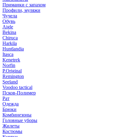
Приманки с запахом
Профили, муляжи
Чучела
Обувь
Aigle
Bekina
Chiruсa
Harkila
Huntlandia
Itasca
Kenetrek
Norfin
P.Original
Remington
Seeland
Voodoo tactical
Псков-Полимер
Рат
Одежда
Брюки
Комбинезоны
Головные уборы
Жилеты
Костюмы
Куртки