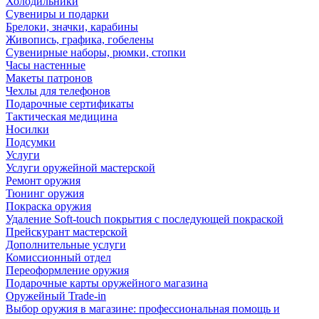
Холодильники
Сувениры и подарки
Брелоки, значки, карабины
Живопись, графика, гобелены
Сувенирные наборы, рюмки, стопки
Часы настенные
Макеты патронов
Чехлы для телефонов
Подарочные сертификаты
Тактическая медицина
Носилки
Подсумки
Услуги
Услуги оружейной мастерской
Ремонт оружия
Тюнинг оружия
Покраска оружия
Удаление Soft-touch покрытия с последующей покраской
Прейскурант мастерской
Дополнительные услуги
Комиссионный отдел
Переоформление оружия
Подарочные карты оружейного магазина
Оружейный Trade-in
Выбор оружия в магазине: профессиональная помощь и