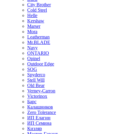
City Brother
Cold Steel
Helle
Kershaw
Marser
Mora
Leatherman
Mr.BLADE
Navy
ONTARIO
Opinel
Outdoor Edge
SOG
Spyderco
Stell Will
Old Bear
Verney-Carron
Victorinox
Барс
Калашников
Zero Tolerance
ИП Елагин
ИП Семина
Кизляр
Мастер-Гарант