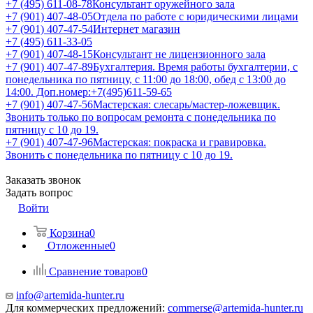
+7 (495) 611-08-78
Консультант оружейного зала
+7 (901) 407-48-05
Отдела по работе с юридическими лицами
+7 (901) 407-47-54
Интернет магазин
+7 (495) 611-33-05
+7 (901) 407-48-15
Консультант не лицензионного зала
+7 (901) 407-47-89
Бухгалтерия. Время работы бухгалтерии, с
понедельника по пятницу, с 11:00 до 18:00, обед с 13:00 до
14:00. Доп.номер:+7(495)611-59-65
+7 (901) 407-47-56
Мастерская: слесарь/мастер-ложевщик.
Звонить только по вопросам ремонта с понедельника по
пятницу с 10 до 19.
+7 (901) 407-47-96
Мастерская: покраска и гравировка.
Звонить с понедельника по пятницу с 10 до 19.
Заказать звонок
Задать вопрос
Войти
Корзина
0
Отложенные
0
Сравнение товаров
0
info@artemida-hunter.ru
Для коммерческих предложений:
commerse@artemida-hunter.ru