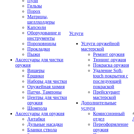
Пули
Гильзы
Порох
Матрицы,
шеллхолдеры
Капсюли
Оборудование и
Услуги
инструменты
Пороховницы
Услуги оружейной
Прокладки
мастерской
Пыжи
Ремонт оружия
Аксессуары для чистки
Тюнинг оружия
оружия
Покраска оружия
Вишеры
Удаление Soft-
Ёршики
touch покрытия с
Наборы для чистки
последующей
Оружейная химия
покраской
Патчи, Тампоны
Прейскурант
Центры для чистки
мастерской
оружия
Дополнительные
Шомпола
услуги
Аксессуары для оружия
Комиссионный
Антабки
отдел
Дульные насадки
Переоформление
Бланки ствола
оружия