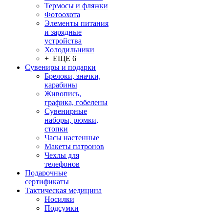
Термосы и фляжки
Фотоохота
Элементы питания
и зарядные
устройства
Холодильники
+ ЕЩЕ 6
Сувениры и подарки
Брелоки, значки,
карабины
Живопись,
графика, гобелены
Сувенирные
наборы, рюмки,
стопки
Часы настенные
Макеты патронов
Чехлы для
телефонов
Подарочные
сертификаты
Тактическая медицина
Носилки
Подсумки