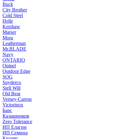
Buck
City Brother
Cold Steel
Helle
Kershaw
Marser
Mora
Leatherman
Mr.BLADE
Navy
ONTARIO
Opinel
Outdoor Edge
SOG
Spyderco
Stell Will
Old Bear
Verney-Carron
Victorinox
Барс
Калашников
Zero Tolerance
ИП Елагин
ИП Семина
Кизляр