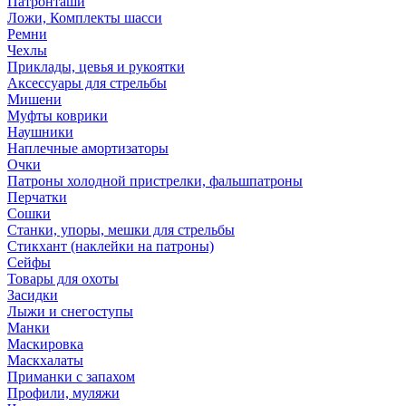
Патронташи
Ложи, Комплекты шасси
Ремни
Чехлы
Приклады, цевья и рукоятки
Аксессуары для стрельбы
Мишени
Муфты коврики
Наушники
Наплечные амортизаторы
Очки
Патроны холодной пристрелки, фальшпатроны
Перчатки
Сошки
Станки, упоры, мешки для стрельбы
Стикхант (наклейки на патроны)
Сейфы
Товары для охоты
Засидки
Лыжи и снегоступы
Манки
Маскировка
Маскхалаты
Приманки с запахом
Профили, муляжи