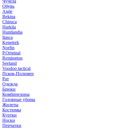
Чучела
Обувь
Aigle
Bekina
Chiruсa
Harkila
Huntlandia
Itasca
Kenetrek
Norfin
P.Original
Remington
Seeland
Voodoo tactical
Псков-Полимер
Рат
Одежда
Брюки
Комбинезоны
Головные уборы
Жилеты
Костюмы
Куртки
Носки
Перчатки