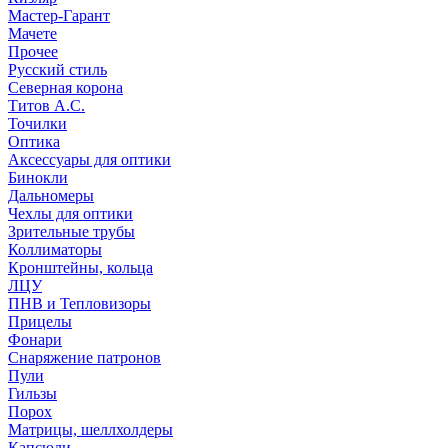
Мастер-Гарант
Мачете
Прочее
Русский стиль
Северная корона
Титов А.С.
Точилки
Оптика
Аксессуары для оптики
Бинокли
Дальномеры
Чехлы для оптики
Зрительные трубы
Коллиматоры
Кронштейны, кольца
ЛЦУ
ПНВ и Тепловизоры
Прицелы
Фонари
Снаряжение патронов
Пули
Гильзы
Порох
Матрицы, шеллхолдеры
Капсюли