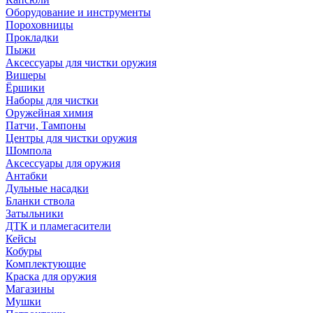
Оборудование и инструменты
Пороховницы
Прокладки
Пыжи
Аксессуары для чистки оружия
Вишеры
Ёршики
Наборы для чистки
Оружейная химия
Патчи, Тампоны
Центры для чистки оружия
Шомпола
Аксессуары для оружия
Антабки
Дульные насадки
Бланки ствола
Затыльники
ДТК и пламегасители
Кейсы
Кобуры
Комплектующие
Краска для оружия
Магазины
Мушки