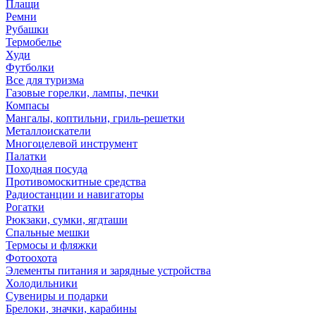
Плащи
Ремни
Рубашки
Термобелье
Худи
Футболки
Все для туризма
Газовые горелки, лампы, печки
Компасы
Мангалы, коптильни, гриль-решетки
Металлоискатели
Многоцелевой инструмент
Палатки
Походная посуда
Противомоскитные средства
Радиостанции и навигаторы
Рогатки
Рюкзаки, сумки, ягдташи
Спальные мешки
Термосы и фляжки
Фотоохота
Элементы питания и зарядные устройства
Холодильники
Сувениры и подарки
Брелоки, значки, карабины