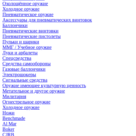
Охолощённое оружие
Холодное оружие
Пневматическое оружие
Аксессуары для пневматических винтовок
Баллончики
Пневматические винтовки
Пневматические пистолеты
Пульки и шарики
ММГ / Учебное оружие
Луки и арбалеты
Спецсредства
Средства самообороны
Газовые баллончики
Электрошокеры
Сигнальные средства
Оружие имеющее культурную ценность
Метательное и другое оружие
Милитария
Огнестрельное оружие
Холодное оружие
Ножи
Benchmade
Al Mar
Boker
CJRB