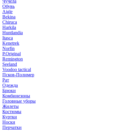
Чучела
Обувь
Aigle
Bekina
Chiruсa
Harkila
Huntlandia
Itasca
Kenetrek
Norfin
P.Original
Remington
Seeland
Voodoo tactical
Псков-Полимер
Рат
Одежда
Брюки
Комбинезоны
Головные уборы
Жилеты
Костюмы
Куртки
Носки
Перчатки