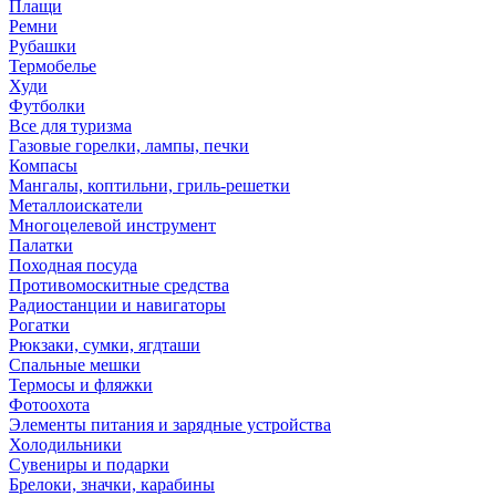
Плащи
Ремни
Рубашки
Термобелье
Худи
Футболки
Все для туризма
Газовые горелки, лампы, печки
Компасы
Мангалы, коптильни, гриль-решетки
Металлоискатели
Многоцелевой инструмент
Палатки
Походная посуда
Противомоскитные средства
Радиостанции и навигаторы
Рогатки
Рюкзаки, сумки, ягдташи
Спальные мешки
Термосы и фляжки
Фотоохота
Элементы питания и зарядные устройства
Холодильники
Сувениры и подарки
Брелоки, значки, карабины