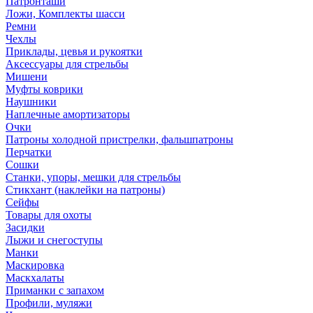
Патронташи
Ложи, Комплекты шасси
Ремни
Чехлы
Приклады, цевья и рукоятки
Аксессуары для стрельбы
Мишени
Муфты коврики
Наушники
Наплечные амортизаторы
Очки
Патроны холодной пристрелки, фальшпатроны
Перчатки
Сошки
Станки, упоры, мешки для стрельбы
Стикхант (наклейки на патроны)
Сейфы
Товары для охоты
Засидки
Лыжи и снегоступы
Манки
Маскировка
Маскхалаты
Приманки с запахом
Профили, муляжи