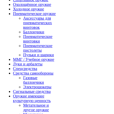
Охолощённое оружие
Холодное оружие
Пневматическое оружие
Аксессуары для
пневматических
винтовок
Баллончики
Пневматические
винтовки
Пневматические
пистолеты
Пульки и шарики
ММГ / Учебное оружие
Луки и арбалеты
Спецсредства
Средства самообороны
Газовые
баллончики
Электрошокеры
Сигнальные средства
Оружие имеющее
культурную ценность
Метательное и
другое оружие