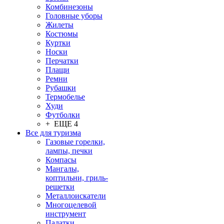
Комбинезоны
Головные уборы
Жилеты
Костюмы
Куртки
Носки
Перчатки
Плащи
Ремни
Рубашки
Термобелье
Худи
Футболки
+ ЕЩЕ 4
Все для туризма
Газовые горелки,
лампы, печки
Компасы
Мангалы,
коптильни, гриль-
решетки
Металлоискатели
Многоцелевой
инструмент
Палатки