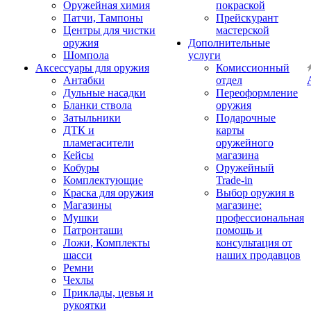
Оружейная химия
покраской
Патчи, Тампоны
Прейскурант
Центры для чистки
мастерской
оружия
Дополнительные
Шомпола
услуги
Аксессуары для оружия
Комиссионный
Антабки
отдел
Дульные насадки
Переоформление
Бланки ствола
оружия
Затыльники
Подарочные
ДТК и
карты
пламегасители
оружейного
Кейсы
магазина
Кобуры
Оружейный
Комплектующие
Trade-in
Краска для оружия
Выбор оружия в
Магазины
магазине:
Мушки
профессиональная
Патронташи
помощь и
Ложи, Комплекты
консультация от
шасси
наших продавцов
Ремни
Чехлы
Приклады, цевья и
рукоятки