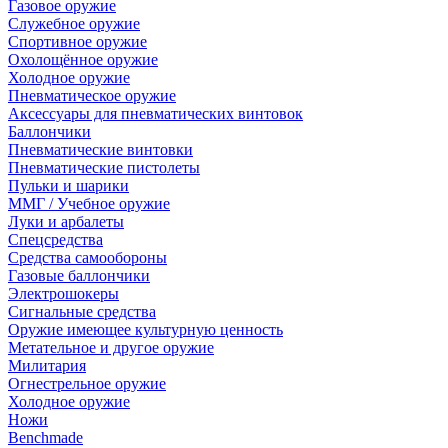
Газовое оружие
Служебное оружие
Спортивное оружие
Охолощённое оружие
Холодное оружие
Пневматическое оружие
Аксессуары для пневматических винтовок
Баллончики
Пневматические винтовки
Пневматические пистолеты
Пульки и шарики
ММГ / Учебное оружие
Луки и арбалеты
Спецсредства
Средства самообороны
Газовые баллончики
Электрошокеры
Сигнальные средства
Оружие имеющее культурную ценность
Метательное и другое оружие
Милитария
Огнестрельное оружие
Холодное оружие
Ножи
Benchmade