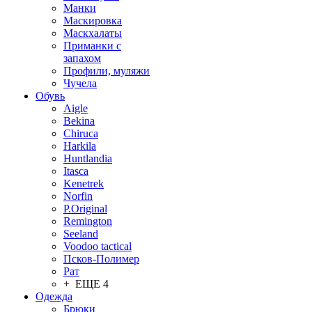
Манки
Маскировка
Маскхалаты
Приманки с
запахом
Профили, муляжи
Чучела
Обувь
Aigle
Bekina
Chiruсa
Harkila
Huntlandia
Itasca
Kenetrek
Norfin
P.Original
Remington
Seeland
Voodoo tactical
Псков-Полимер
Рат
+ ЕЩЕ 4
Одежда
Брюки