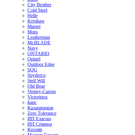
City Brother
Cold Steel
Helle
Kershaw
Marser
Mora
Leatherman
Mr.BLADE
Navy
ONTARIO
Opinel
Outdoor Edge
SOG
Spyderco
Stell Will
Old Bear
Verney-Carron
Victorinox
Барс
Калашников
Zero Tolerance
ИП Елагин
ИП Семина
Кизляр
Мастер-Гарант