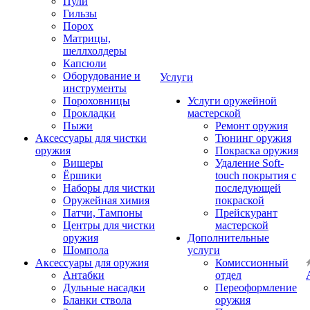
Пули
Гильзы
Порох
Матрицы,
шеллхолдеры
Капсюли
Оборудование и
Услуги
инструменты
Пороховницы
Услуги оружейной
Прокладки
мастерской
Пыжи
Ремонт оружия
Аксессуары для чистки
Тюнинг оружия
оружия
Покраска оружия
Вишеры
Удаление Soft-
Ёршики
touch покрытия с
Наборы для чистки
последующей
Оружейная химия
покраской
Патчи, Тампоны
Прейскурант
Центры для чистки
мастерской
оружия
Дополнительные
Шомпола
услуги
Аксессуары для оружия
Комиссионный
Антабки
отдел
Дульные насадки
Переоформление
Бланки ствола
оружия