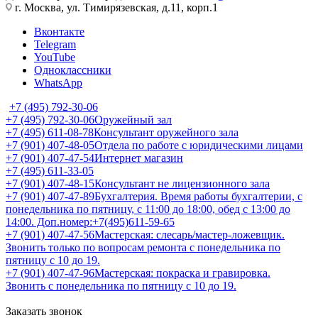
г. Москва, ул. Тимирязевская, д.11, корп.1
Вконтакте
Telegram
YouTube
Одноклассники
WhatsApp
+7 (495) 792-30-06
+7 (495) 792-30-06
Оружейный зал
+7 (495) 611-08-78
Консультант оружейного зала
+7 (901) 407-48-05
Отдела по работе с юридическими лицами
+7 (901) 407-47-54
Интернет магазин
+7 (495) 611-33-05
+7 (901) 407-48-15
Консультант не лицензионного зала
+7 (901) 407-47-89
Бухгалтерия. Время работы бухгалтерии, с
понедельника по пятницу, с 11:00 до 18:00, обед с 13:00 до
14:00. Доп.номер:+7(495)611-59-65
+7 (901) 407-47-56
Мастерская: слесарь/мастер-ложевщик.
Звонить только по вопросам ремонта с понедельника по
пятницу с 10 до 19.
+7 (901) 407-47-96
Мастерская: покраска и гравировка.
Звонить с понедельника по пятницу с 10 до 19.
Заказать звонок