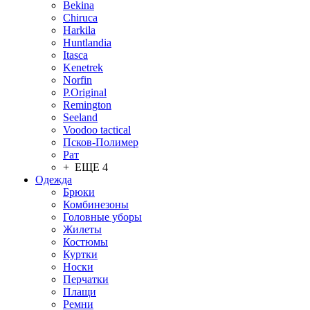
Bekina
Chiruсa
Harkila
Huntlandia
Itasca
Kenetrek
Norfin
P.Original
Remington
Seeland
Voodoo tactical
Псков-Полимер
Рат
+ ЕЩЕ 4
Одежда
Брюки
Комбинезоны
Головные уборы
Жилеты
Костюмы
Куртки
Носки
Перчатки
Плащи
Ремни