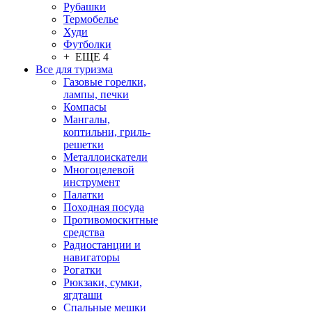
Рубашки
Термобелье
Худи
Футболки
+ ЕЩЕ 4
Все для туризма
Газовые горелки,
лампы, печки
Компасы
Мангалы,
коптильни, гриль-
решетки
Металлоискатели
Многоцелевой
инструмент
Палатки
Походная посуда
Противомоскитные
средства
Радиостанции и
навигаторы
Рогатки
Рюкзаки, сумки,
ягдташи
Спальные мешки