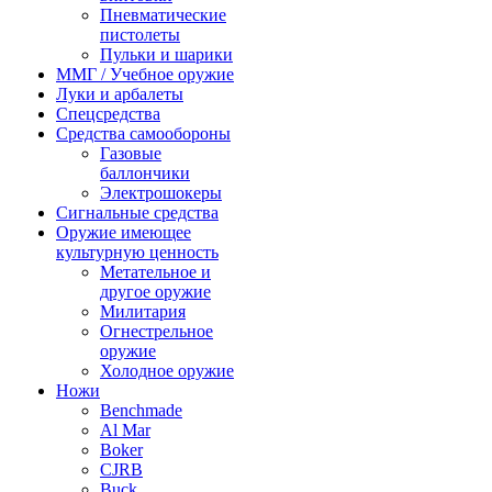
Пневматические
пистолеты
Пульки и шарики
ММГ / Учебное оружие
Луки и арбалеты
Спецсредства
Средства самообороны
Газовые
баллончики
Электрошокеры
Сигнальные средства
Оружие имеющее
культурную ценность
Метательное и
другое оружие
Милитария
Огнестрельное
оружие
Холодное оружие
Ножи
Benchmade
Al Mar
Boker
CJRB
Buck