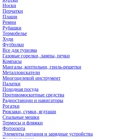
Носки
Перчатки
Плащи
Ремни
Рубашки
Термобелье
Худи
Футболки
Все для туризма
Газовые горелки, лампы, печки
Компасы
Мангалы, коптильни, гриль-решетки
Металлоискатели
Многоцелевой инструмент
Палатки
Походная посуда
Противомоскитные средства
Радиостанции и навигаторы
Рогатки
Рюкзаки, сумки, ягдташи
Спальные мешки
Термосы и фляжки
Фотоохота
Элементы питания и зарядные устройства