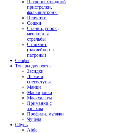
Патроны холодной
пристрелки,
фальшпатроны
Перчатки
Сошки
Станки, упоры,
мешки для
стрельбы
Стикхант
(наклейки на
патроны)
Сейфы
Товары для охоты
Засидки
Лыжи и
снегоступы
Манки
Маскировка
Маскхалаты
Приманки с
запахом
Профили, муляжи
Чучела
Обувь
Aigle