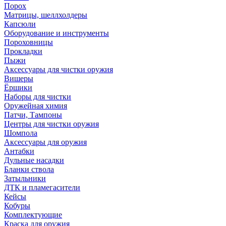
Порох
Матрицы, шеллхолдеры
Капсюли
Оборудование и инструменты
Пороховницы
Прокладки
Пыжи
Аксессуары для чистки оружия
Вишеры
Ёршики
Наборы для чистки
Оружейная химия
Патчи, Тампоны
Центры для чистки оружия
Шомпола
Аксессуары для оружия
Антабки
Дульные насадки
Бланки ствола
Затыльники
ДТК и пламегасители
Кейсы
Кобуры
Комплектующие
Краска для оружия