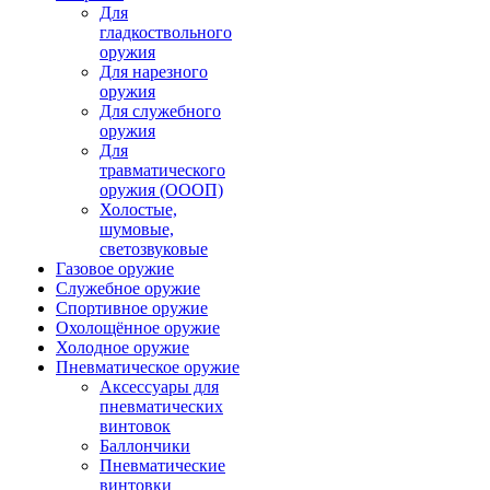
Для
гладкоствольного
оружия
Для нарезного
оружия
Для служебного
оружия
Для
травматического
оружия (ОООП)
Холостые,
шумовые,
светозвуковые
Газовое оружие
Служебное оружие
Спортивное оружие
Охолощённое оружие
Холодное оружие
Пневматическое оружие
Аксессуары для
пневматических
винтовок
Баллончики
Пневматические
винтовки