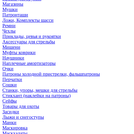
Магазины
Мушки
Патронташи
Ложи, Комплекты шасси
Ремни
Чехлы
Приклады, цевья и рукоятки
Аксессуары для стрельбы
Мишени
Муфты коврики
Наушники
Наплечные амортизаторы
Очки
Патроны холодной пристрелки, фальшпатроны
Перчатки
Сошки
Станки, упоры, мешки для стрельбы
Стикхант (наклейки на патроны)
Сейфы
Товары для охоты
Засидки
Лыжи и снегоступы
Манки
Маскировка
Маскхалаты