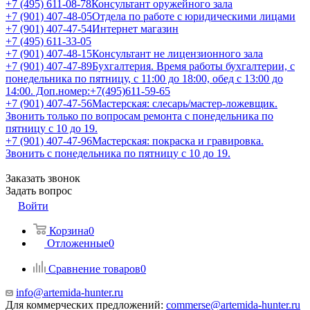
+7 (495) 611-08-78
Консультант оружейного зала
+7 (901) 407-48-05
Отдела по работе с юридическими лицами
+7 (901) 407-47-54
Интернет магазин
+7 (495) 611-33-05
+7 (901) 407-48-15
Консультант не лицензионного зала
+7 (901) 407-47-89
Бухгалтерия. Время работы бухгалтерии, с
понедельника по пятницу, с 11:00 до 18:00, обед с 13:00 до
14:00. Доп.номер:+7(495)611-59-65
+7 (901) 407-47-56
Мастерская: слесарь/мастер-ложевщик.
Звонить только по вопросам ремонта с понедельника по
пятницу с 10 до 19.
+7 (901) 407-47-96
Мастерская: покраска и гравировка.
Звонить с понедельника по пятницу с 10 до 19.
Заказать звонок
Задать вопрос
Войти
Корзина
0
Отложенные
0
Сравнение товаров
0
info@artemida-hunter.ru
Для коммерческих предложений:
commerse@artemida-hunter.ru