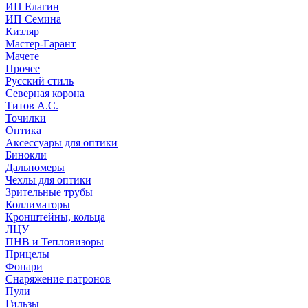
ИП Елагин
ИП Семина
Кизляр
Мастер-Гарант
Мачете
Прочее
Русский стиль
Северная корона
Титов А.С.
Точилки
Оптика
Аксессуары для оптики
Бинокли
Дальномеры
Чехлы для оптики
Зрительные трубы
Коллиматоры
Кронштейны, кольца
ЛЦУ
ПНВ и Тепловизоры
Прицелы
Фонари
Снаряжение патронов
Пули
Гильзы