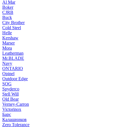
Al Mar
Boker
CJRB
Buck
City Brother
Cold Steel
Helle
Kershaw
Marser
Mora
Leatherman
Mr.BLADE
Navy
ONTARIO
Opinel
Outdoor Edge
SOG
Spyderco
Stell Will
Old Bear
Verney-Carron
Victorinox
Барс
Калашников
Zero Tolerance