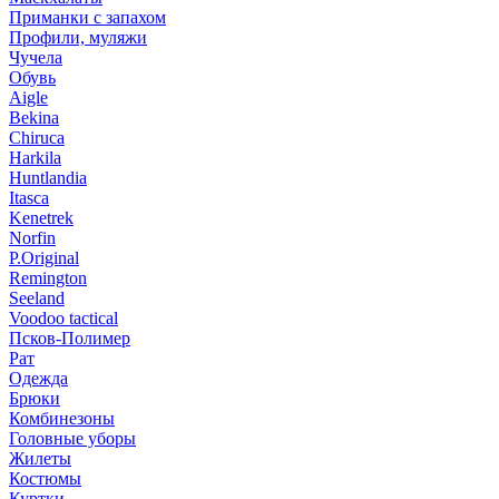
Приманки с запахом
Профили, муляжи
Чучела
Обувь
Aigle
Bekina
Chiruсa
Harkila
Huntlandia
Itasca
Kenetrek
Norfin
P.Original
Remington
Seeland
Voodoo tactical
Псков-Полимер
Рат
Одежда
Брюки
Комбинезоны
Головные уборы
Жилеты
Костюмы
Куртки