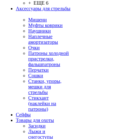
+ ЕЩЕ 6
Аксессуары для стрельбы
Мишени
Муфты коврики
Наушники
Наплечные
амортизаторы
Очки
Патроны холодной
пристрелки,
фальшпатроны
Перчатки
Сошки
Станки, упоры,
мешки для
стрельбы
Стикхант
(наклейки на
патроны)
Сейфы
Товары для охоты
Засидки
Лыжи и
снегоступы