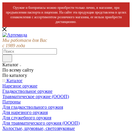
Оружие и боеприпасы можно приобрести только лично, в магазине, при
предъявлении паспорта и лицензии. На сайте эта продукция представлена в целях
ознакомления с ассортиментом розничного магазина, ее нельзя приобрести
дистанционно.
Мы работаем для Вас
с 1989 года
Каталог
По всему сайту
По каталогу
Каталог
Нарезное оружие
Гладкоствольное оружие
Травматическое оружие (ОООП)
Патроны
Для гладкоствольного оружия
Для нарезного оружия
Для служебного оружия
Для травматического оружия (ОООП)
Холостые, шумовые, светозвуковые