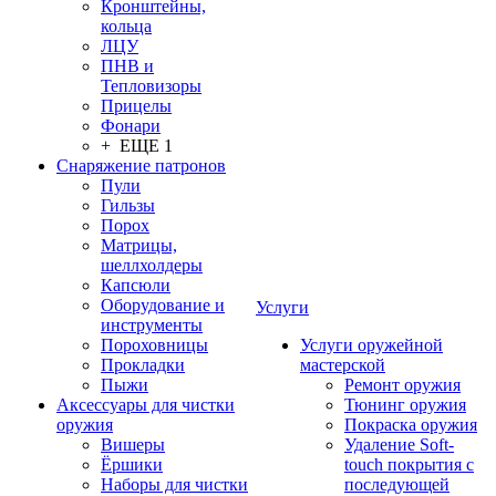
Кронштейны,
кольца
ЛЦУ
ПНВ и
Тепловизоры
Прицелы
Фонари
+ ЕЩЕ 1
Снаряжение патронов
Пули
Гильзы
Порох
Матрицы,
шеллхолдеры
Капсюли
Оборудование и
Услуги
инструменты
Пороховницы
Услуги оружейной
Прокладки
мастерской
Пыжи
Ремонт оружия
Аксессуары для чистки
Тюнинг оружия
оружия
Покраска оружия
Вишеры
Удаление Soft-
Ёршики
touch покрытия с
Наборы для чистки
последующей