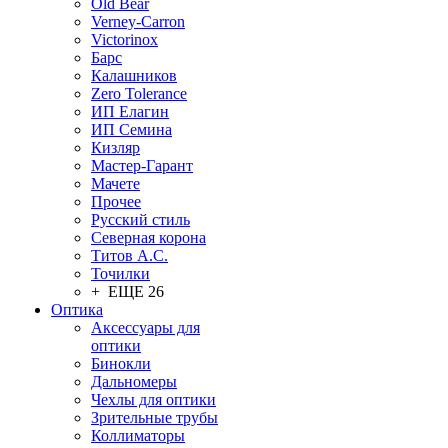
Old Bear
Verney-Carron
Victorinox
Барс
Калашников
Zero Tolerance
ИП Елагин
ИП Семина
Кизляр
Мастер-Гарант
Мачете
Прочее
Русский стиль
Северная корона
Титов А.С.
Точилки
+ ЕЩЕ 26
Оптика
Аксессуары для
оптики
Бинокли
Дальномеры
Чехлы для оптики
Зрительные трубы
Коллиматоры