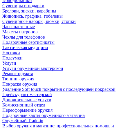
Холодильники
Сувениры и подарки
Брелоки, значки, карабины
Живопись, графика, гобелены
Сувенирные наборы, рюмки, стопки
Часы настенные
Макеты патронов
Чехлы для телефонов
Подарочные сертификаты
Тактическая медицина
Носилки
Подсумки
Услуги
Услуги оружейной мастерской
Ремонт оружия
Тюнинг оружия
Покраска оружия
Удаление Soft-touch покрытия с последующей покраской
Прейскурант мастерской
Дополнительные услуги
Комиссионный отдел
Переоформление оружия
Подарочные карты оружейного магазина
Оружейный Trade-in
Выбор оружия в магазине: профессиональная помощь и