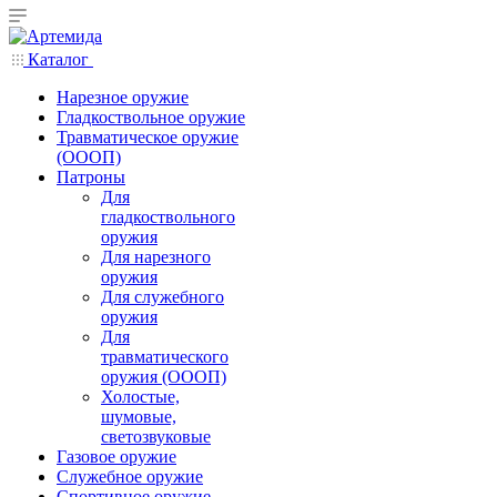
Каталог
Нарезное оружие
Гладкоствольное оружие
Травматическое оружие
(ОООП)
Патроны
Для
гладкоствольного
оружия
Для нарезного
оружия
Для служебного
оружия
Для
травматического
оружия (ОООП)
Холостые,
шумовые,
светозвуковые
Газовое оружие
Служебное оружие
Спортивное оружие