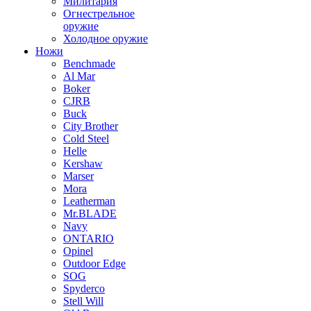
Милитария
Огнестрельное
оружие
Холодное оружие
Ножи
Benchmade
Al Mar
Boker
CJRB
Buck
City Brother
Cold Steel
Helle
Kershaw
Marser
Mora
Leatherman
Mr.BLADE
Navy
ONTARIO
Opinel
Outdoor Edge
SOG
Spyderco
Stell Will