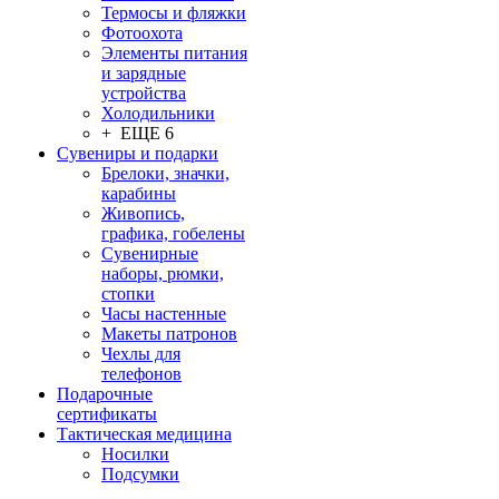
Термосы и фляжки
Фотоохота
Элементы питания
и зарядные
устройства
Холодильники
+ ЕЩЕ 6
Сувениры и подарки
Брелоки, значки,
карабины
Живопись,
графика, гобелены
Сувенирные
наборы, рюмки,
стопки
Часы настенные
Макеты патронов
Чехлы для
телефонов
Подарочные
сертификаты
Тактическая медицина
Носилки
Подсумки