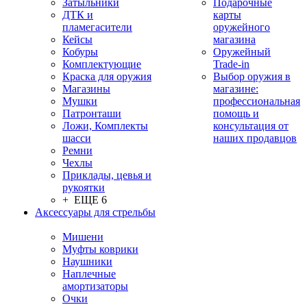
Затыльники
Подарочные
ДТК и
карты
пламегасители
оружейного
Кейсы
магазина
Кобуры
Оружейный
Комплектующие
Trade-in
Краска для оружия
Выбор оружия в
Магазины
магазине:
Мушки
профессиональная
Патронташи
помощь и
Ложи, Комплекты
консультация от
шасси
наших продавцов
Ремни
Чехлы
Приклады, цевья и
рукоятки
+ ЕЩЕ 6
Аксессуары для стрельбы
Мишени
Муфты коврики
Наушники
Наплечные
амортизаторы
Очки