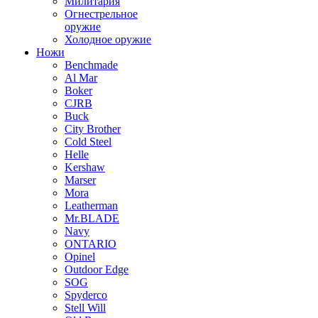
Милитария
Огнестрельное
оружие
Холодное оружие
Ножи
Benchmade
Al Mar
Boker
CJRB
Buck
City Brother
Cold Steel
Helle
Kershaw
Marser
Mora
Leatherman
Mr.BLADE
Navy
ONTARIO
Opinel
Outdoor Edge
SOG
Spyderco
Stell Will