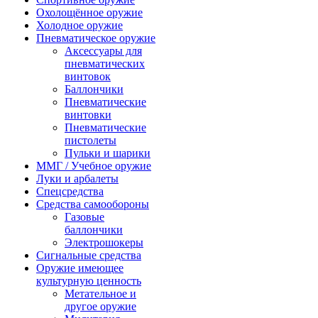
Охолощённое оружие
Холодное оружие
Пневматическое оружие
Аксессуары для
пневматических
винтовок
Баллончики
Пневматические
винтовки
Пневматические
пистолеты
Пульки и шарики
ММГ / Учебное оружие
Луки и арбалеты
Спецсредства
Средства самообороны
Газовые
баллончики
Электрошокеры
Сигнальные средства
Оружие имеющее
культурную ценность
Метательное и
другое оружие