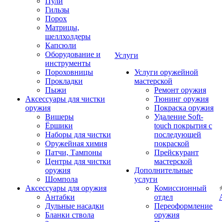
Пули
Гильзы
Порох
Матрицы,
шеллхолдеры
Капсюли
Оборудование и
Услуги
инструменты
Пороховницы
Услуги оружейной
Прокладки
мастерской
Пыжи
Ремонт оружия
Аксессуары для чистки
Тюнинг оружия
оружия
Покраска оружия
Вишеры
Удаление Soft-
Ёршики
touch покрытия с
Наборы для чистки
последующей
Оружейная химия
покраской
Патчи, Тампоны
Прейскурант
Центры для чистки
мастерской
оружия
Дополнительные
Шомпола
услуги
Аксессуары для оружия
Комиссионный
Антабки
отдел
Дульные насадки
Переоформление
Бланки ствола
оружия