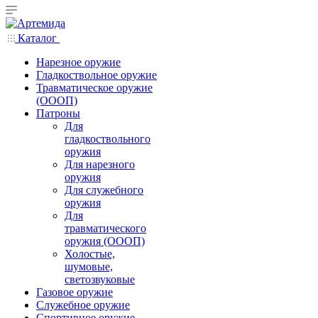
Каталог
Нарезное оружие
Гладкоствольное оружие
Травматическое оружие
(ОООП)
Патроны
Для
гладкоствольного
оружия
Для нарезного
оружия
Для служебного
оружия
Для
травматического
оружия (ОООП)
Холостые,
шумовые,
светозвуковые
Газовое оружие
Служебное оружие
Спортивное оружие