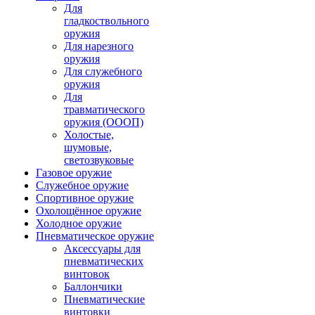
Для
гладкоствольного
оружия
Для нарезного
оружия
Для служебного
оружия
Для
травматического
оружия (ОООП)
Холостые,
шумовые,
светозвуковые
Газовое оружие
Служебное оружие
Спортивное оружие
Охолощённое оружие
Холодное оружие
Пневматическое оружие
Аксессуары для
пневматических
винтовок
Баллончики
Пневматические
винтовки