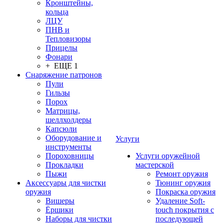
Кронштейны,
кольца
ЛЦУ
ПНВ и
Тепловизоры
Прицелы
Фонари
+ ЕЩЕ 1
Снаряжение патронов
Пули
Гильзы
Порох
Матрицы,
шеллхолдеры
Капсюли
Оборудование и
Услуги
инструменты
Пороховницы
Услуги оружейной
Прокладки
мастерской
Пыжи
Ремонт оружия
Аксессуары для чистки
Тюнинг оружия
оружия
Покраска оружия
Вишеры
Удаление Soft-
Ёршики
touch покрытия с
Наборы для чистки
последующей