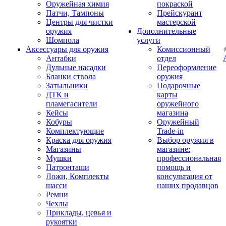
Оружейная химия
покраской
Патчи, Тампоны
Прейскурант
Центры для чистки
мастерской
оружия
Дополнительные
Шомпола
услуги
Аксессуары для оружия
Комиссионный
Антабки
отдел
Дульные насадки
Переоформление
Бланки ствола
оружия
Затыльники
Подарочные
ДТК и
карты
пламегасители
оружейного
Кейсы
магазина
Кобуры
Оружейный
Комплектующие
Trade-in
Краска для оружия
Выбор оружия в
Магазины
магазине:
Мушки
профессиональная
Патронташи
помощь и
Ложи, Комплекты
консультация от
шасси
наших продавцов
Ремни
Чехлы
Приклады, цевья и
рукоятки