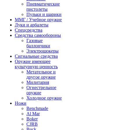
Пневматические
пистолеты
Пульки и шарики
ММГ / Учебное оружие
Луки и арбалеты
Спецсредства
Средства самообороны
Газовые
баллончики
Электрошокеры
Сигнальные средства
Оружие имеющее
культурную ценность
Метательное и
другое оружие
Милитария
Огнестрельное
оружие
Холодное оружие
Ножи
Benchmade
Al Mar
Boker
CJRB
Buck