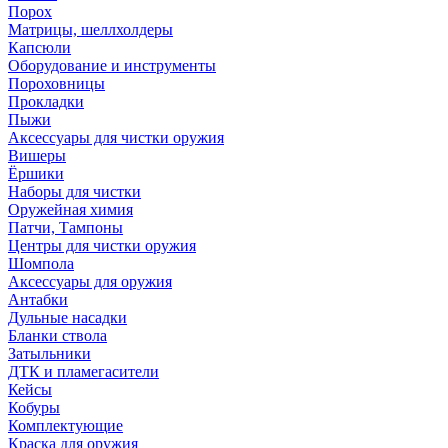
Порох
Матрицы, шеллхолдеры
Капсюли
Оборудование и инструменты
Пороховницы
Прокладки
Пыжи
Аксессуары для чистки оружия
Вишеры
Ёршики
Наборы для чистки
Оружейная химия
Патчи, Тампоны
Центры для чистки оружия
Шомпола
Аксессуары для оружия
Антабки
Дульные насадки
Бланки ствола
Затыльники
ДТК и пламегасители
Кейсы
Кобуры
Комплектующие
Краска для оружия