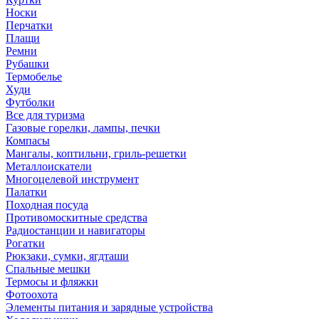
Носки
Перчатки
Плащи
Ремни
Рубашки
Термобелье
Худи
Футболки
Все для туризма
Газовые горелки, лампы, печки
Компасы
Мангалы, коптильни, гриль-решетки
Металлоискатели
Многоцелевой инструмент
Палатки
Походная посуда
Противомоскитные средства
Радиостанции и навигаторы
Рогатки
Рюкзаки, сумки, ягдташи
Спальные мешки
Термосы и фляжки
Фотоохота
Элементы питания и зарядные устройства