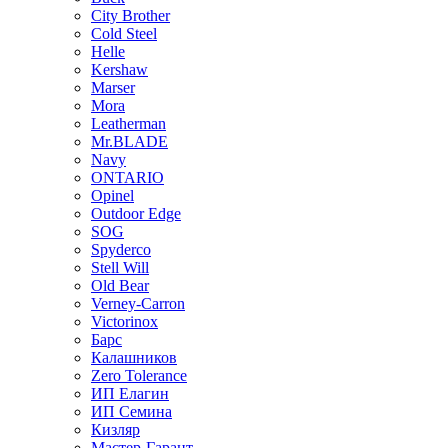
City Brother
Cold Steel
Helle
Kershaw
Marser
Mora
Leatherman
Mr.BLADE
Navy
ONTARIO
Opinel
Outdoor Edge
SOG
Spyderco
Stell Will
Old Bear
Verney-Carron
Victorinox
Барс
Калашников
Zero Tolerance
ИП Елагин
ИП Семина
Кизляр
Мастер-Гарант