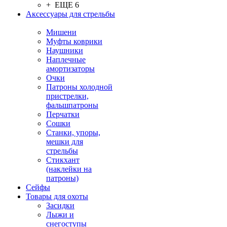
+ ЕЩЕ 6
Аксессуары для стрельбы
Мишени
Муфты коврики
Наушники
Наплечные
амортизаторы
Очки
Патроны холодной
пристрелки,
фальшпатроны
Перчатки
Сошки
Станки, упоры,
мешки для
стрельбы
Стикхант
(наклейки на
патроны)
Сейфы
Товары для охоты
Засидки
Лыжи и
снегоступы