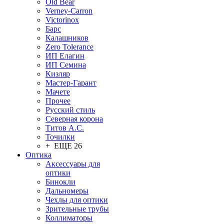
Old Bear
Verney-Carron
Victorinox
Барс
Калашников
Zero Tolerance
ИП Елагин
ИП Семина
Кизляр
Мастер-Гарант
Мачете
Прочее
Русский стиль
Северная корона
Титов А.С.
Точилки
+ ЕЩЕ 26
Оптика
Аксессуары для
оптики
Бинокли
Дальномеры
Чехлы для оптики
Зрительные трубы
Коллиматоры