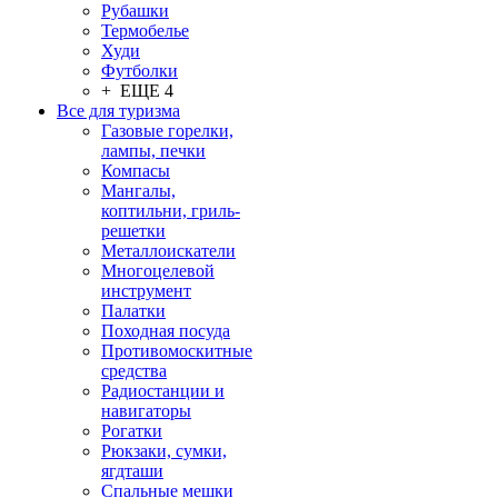
Рубашки
Термобелье
Худи
Футболки
+ ЕЩЕ 4
Все для туризма
Газовые горелки,
лампы, печки
Компасы
Мангалы,
коптильни, гриль-
решетки
Металлоискатели
Многоцелевой
инструмент
Палатки
Походная посуда
Противомоскитные
средства
Радиостанции и
навигаторы
Рогатки
Рюкзаки, сумки,
ягдташи
Спальные мешки