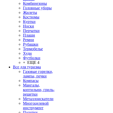
Комбинезоны
Головные уборы
Жилеты
Костюмы
Куртки
Носки
Перчатки
Плащи
Ремни
Рубашки
Термобелье
Худи
Футболки
+ ЕЩЕ 4
Все для туризма
Газовые горелки,
лампы, печки
Компасы
Мангалы,
коптильни, гриль-
решетки
Металлоискатели
Многоцелевой
инструмент
Палатки