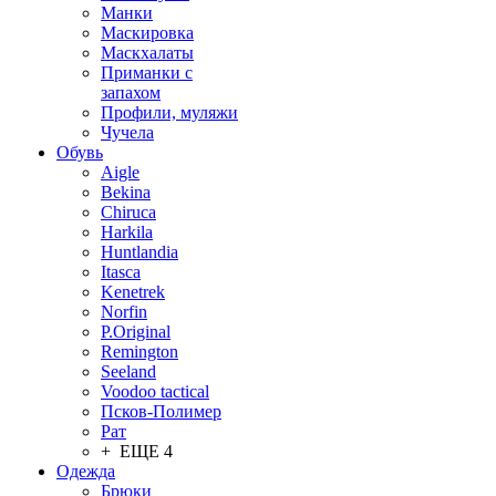
Манки
Маскировка
Маскхалаты
Приманки с
запахом
Профили, муляжи
Чучела
Обувь
Aigle
Bekina
Chiruсa
Harkila
Huntlandia
Itasca
Kenetrek
Norfin
P.Original
Remington
Seeland
Voodoo tactical
Псков-Полимер
Рат
+ ЕЩЕ 4
Одежда
Брюки