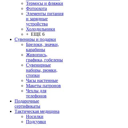
Термосы и фляжки
Фотоохота
Элементы питания
и зарядные
устройства
Холодильники
+ ЕЩЕ 6
Сувениры и подарки
Брелоки, значки,
карабины
Живопись,
графика, гобелены
Сувенирные
наборы, рюмки,
стопки
Часы настенные
Макеты патронов
Чехлы для
телефонов
Подарочные
сертификаты
Тактическая медицина
Носилки
Подсумки