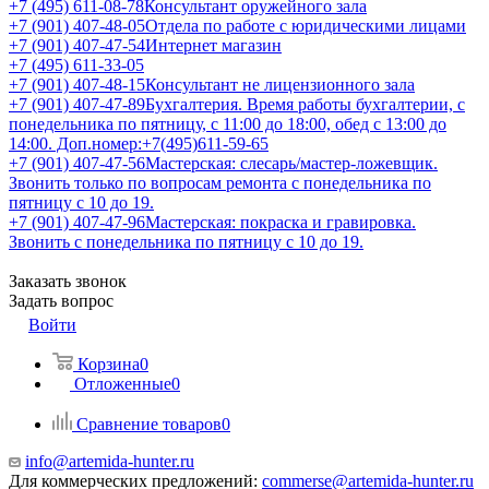
+7 (495) 611-08-78
Консультант оружейного зала
+7 (901) 407-48-05
Отдела по работе с юридическими лицами
+7 (901) 407-47-54
Интернет магазин
+7 (495) 611-33-05
+7 (901) 407-48-15
Консультант не лицензионного зала
+7 (901) 407-47-89
Бухгалтерия. Время работы бухгалтерии, с
понедельника по пятницу, с 11:00 до 18:00, обед с 13:00 до
14:00. Доп.номер:+7(495)611-59-65
+7 (901) 407-47-56
Мастерская: слесарь/мастер-ложевщик.
Звонить только по вопросам ремонта с понедельника по
пятницу с 10 до 19.
+7 (901) 407-47-96
Мастерская: покраска и гравировка.
Звонить с понедельника по пятницу с 10 до 19.
Заказать звонок
Задать вопрос
Войти
Корзина
0
Отложенные
0
Сравнение товаров
0
info@artemida-hunter.ru
Для коммерческих предложений:
commerse@artemida-hunter.ru