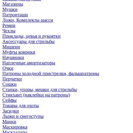
Магазины
Мушки
Патронташи
Ложи, Комплекты шасси
Ремни
Чехлы
Приклады, цевья и рукоятки
Аксессуары для стрельбы
Мишени
Муфты коврики
Наушники
Наплечные амортизаторы
Очки
Патроны холодной пристрелки, фальшпатроны
Перчатки
Сошки
Станки, упоры, мешки для стрельбы
Стикхант (наклейки на патроны)
Сейфы
Товары для охоты
Засидки
Лыжи и снегоступы
Манки
Маскировка
Маскхалаты