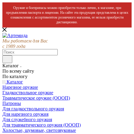
Оружие и боеприпасы можно приобрести только лично, в магазине, при
предъявлении паспорта и лицензии. На сайте эта продукция представлена в целях
ознакомления с ассортиментом розничного магазина, ее нельзя приобрести
дистанционно.
Мы работаем для Вас
с 1989 года
Каталог
По всему сайту
По каталогу
Каталог
Нарезное оружие
Гладкоствольное оружие
Травматическое оружие (ОООП)
Патроны
Для гладкоствольного оружия
Для нарезного оружия
Для служебного оружия
Для травматического оружия (ОООП)
Холостые, шумовые, светозвуковые