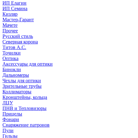
ИП Елагин
ИП Семина
Кизляр
Мастер-Гарант
Мачете
Прочее
Русский стиль
Северная корона
Титов А.С.
Точилки
Оптика
Аксессуары для оптики
Бинокли
Дальномеры
Чехлы для оптики
Зрительные трубы
Коллиматоры
Кронштейны, кольца
ЛЦУ
ПНВ и Тепловизоры
Прицелы
Фонари
Снаряжение патронов
Пули
Гильзы