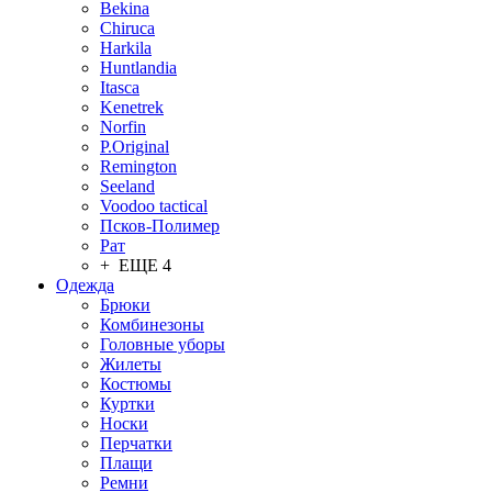
Bekina
Chiruсa
Harkila
Huntlandia
Itasca
Kenetrek
Norfin
P.Original
Remington
Seeland
Voodoo tactical
Псков-Полимер
Рат
+ ЕЩЕ 4
Одежда
Брюки
Комбинезоны
Головные уборы
Жилеты
Костюмы
Куртки
Носки
Перчатки
Плащи
Ремни