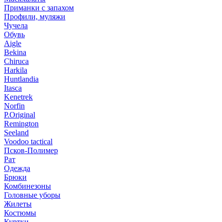
Приманки с запахом
Профили, муляжи
Чучела
Обувь
Aigle
Bekina
Chiruсa
Harkila
Huntlandia
Itasca
Kenetrek
Norfin
P.Original
Remington
Seeland
Voodoo tactical
Псков-Полимер
Рат
Одежда
Брюки
Комбинезоны
Головные уборы
Жилеты
Костюмы
Куртки