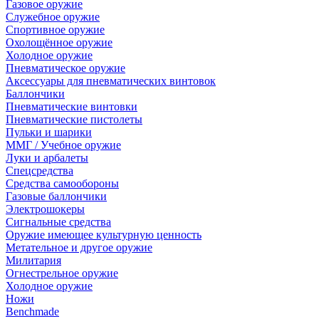
Газовое оружие
Служебное оружие
Спортивное оружие
Охолощённое оружие
Холодное оружие
Пневматическое оружие
Аксессуары для пневматических винтовок
Баллончики
Пневматические винтовки
Пневматические пистолеты
Пульки и шарики
ММГ / Учебное оружие
Луки и арбалеты
Спецсредства
Средства самообороны
Газовые баллончики
Электрошокеры
Сигнальные средства
Оружие имеющее культурную ценность
Метательное и другое оружие
Милитария
Огнестрельное оружие
Холодное оружие
Ножи
Benchmade