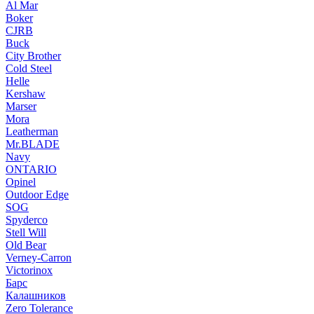
Al Mar
Boker
CJRB
Buck
City Brother
Cold Steel
Helle
Kershaw
Marser
Mora
Leatherman
Mr.BLADE
Navy
ONTARIO
Opinel
Outdoor Edge
SOG
Spyderco
Stell Will
Old Bear
Verney-Carron
Victorinox
Барс
Калашников
Zero Tolerance