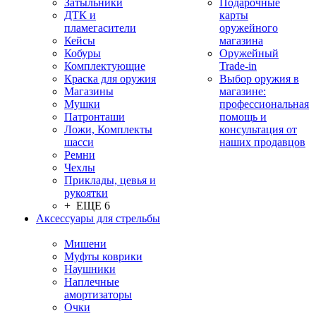
Затыльники
Подарочные
ДТК и
карты
пламегасители
оружейного
Кейсы
магазина
Кобуры
Оружейный
Комплектующие
Trade-in
Краска для оружия
Выбор оружия в
Магазины
магазине:
Мушки
профессиональная
Патронташи
помощь и
Ложи, Комплекты
консультация от
шасси
наших продавцов
Ремни
Чехлы
Приклады, цевья и
рукоятки
+ ЕЩЕ 6
Аксессуары для стрельбы
Мишени
Муфты коврики
Наушники
Наплечные
амортизаторы
Очки