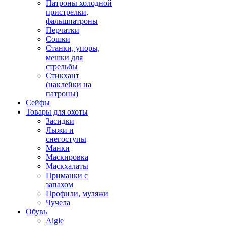
Патроны холодной
пристрелки,
фальшпатроны
Перчатки
Сошки
Станки, упоры,
мешки для
стрельбы
Стикхант
(наклейки на
патроны)
Сейфы
Товары для охоты
Засидки
Лыжи и
снегоступы
Манки
Маскировка
Маскхалаты
Приманки с
запахом
Профили, муляжи
Чучела
Обувь
Aigle