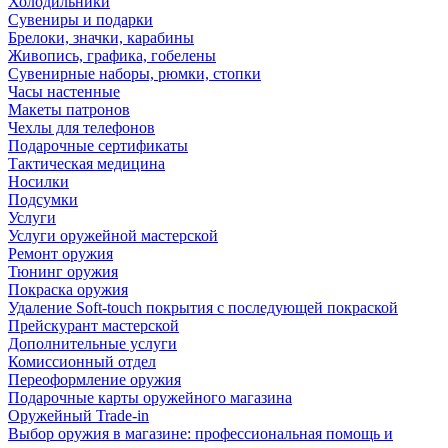
Холодильники
Сувениры и подарки
Брелоки, значки, карабины
Живопись, графика, гобелены
Сувенирные наборы, рюмки, стопки
Часы настенные
Макеты патронов
Чехлы для телефонов
Подарочные сертификаты
Тактическая медицина
Носилки
Подсумки
Услуги
Услуги оружейной мастерской
Ремонт оружия
Тюнинг оружия
Покраска оружия
Удаление Soft-touch покрытия с последующей покраской
Прейскурант мастерской
Дополнительные услуги
Комиссионный отдел
Переоформление оружия
Подарочные карты оружейного магазина
Оружейный Trade-in
Выбор оружия в магазине: профессиональная помощь и