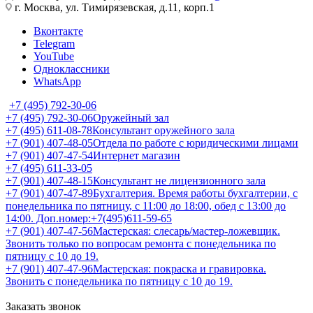
г. Москва, ул. Тимирязевская, д.11, корп.1
Вконтакте
Telegram
YouTube
Одноклассники
WhatsApp
+7 (495) 792-30-06
+7 (495) 792-30-06
Оружейный зал
+7 (495) 611-08-78
Консультант оружейного зала
+7 (901) 407-48-05
Отдела по работе с юридическими лицами
+7 (901) 407-47-54
Интернет магазин
+7 (495) 611-33-05
+7 (901) 407-48-15
Консультант не лицензионного зала
+7 (901) 407-47-89
Бухгалтерия. Время работы бухгалтерии, с
понедельника по пятницу, с 11:00 до 18:00, обед с 13:00 до
14:00. Доп.номер:+7(495)611-59-65
+7 (901) 407-47-56
Мастерская: слесарь/мастер-ложевщик.
Звонить только по вопросам ремонта с понедельника по
пятницу с 10 до 19.
+7 (901) 407-47-96
Мастерская: покраска и гравировка.
Звонить с понедельника по пятницу с 10 до 19.
Заказать звонок