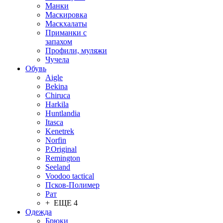
Манки
Маскировка
Маскхалаты
Приманки с
запахом
Профили, муляжи
Чучела
Обувь
Aigle
Bekina
Chiruсa
Harkila
Huntlandia
Itasca
Kenetrek
Norfin
P.Original
Remington
Seeland
Voodoo tactical
Псков-Полимер
Рат
+ ЕЩЕ 4
Одежда
Брюки