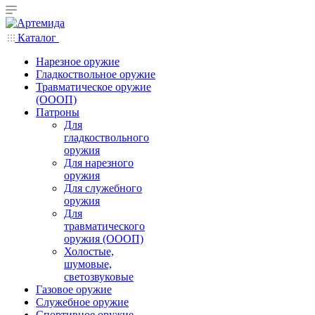
Каталог
Нарезное оружие
Гладкоствольное оружие
Травматическое оружие
(ОООП)
Патроны
Для
гладкоствольного
оружия
Для нарезного
оружия
Для служебного
оружия
Для
травматического
оружия (ОООП)
Холостые,
шумовые,
светозвуковые
Газовое оружие
Служебное оружие
Спортивное оружие