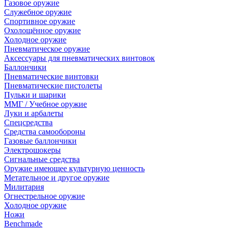
Газовое оружие
Служебное оружие
Спортивное оружие
Охолощённое оружие
Холодное оружие
Пневматическое оружие
Аксессуары для пневматических винтовок
Баллончики
Пневматические винтовки
Пневматические пистолеты
Пульки и шарики
ММГ / Учебное оружие
Луки и арбалеты
Спецсредства
Средства самообороны
Газовые баллончики
Электрошокеры
Сигнальные средства
Оружие имеющее культурную ценность
Метательное и другое оружие
Милитария
Огнестрельное оружие
Холодное оружие
Ножи
Benchmade