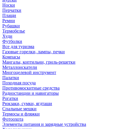
Носки
Перчатки
Плащи
Ремни
Рубашки
Термобелье
Худи
Футболки
Все для туризма
Газовые горелки, лампы, печки
Компасы
Мангалы, коптильни, гриль-решетки
Металлоискатели
Многоцелевой инструмент
Палатки
Походная посуда
Противомоскитные средства
Радиостанции и навигаторы
Рогатки
Рюкзаки, сумки, ягдташи
Спальные мешки
Термосы и фляжки
Фотоохота
Элементы питания и зарядные устройства