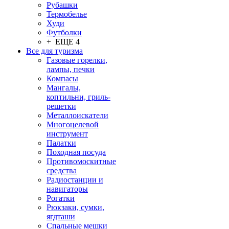
Рубашки
Термобелье
Худи
Футболки
+ ЕЩЕ 4
Все для туризма
Газовые горелки,
лампы, печки
Компасы
Мангалы,
коптильни, гриль-
решетки
Металлоискатели
Многоцелевой
инструмент
Палатки
Походная посуда
Противомоскитные
средства
Радиостанции и
навигаторы
Рогатки
Рюкзаки, сумки,
ягдташи
Спальные мешки