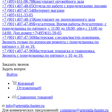
+7 (495) 611-08-78
Консультант оружейного зала
+7 (901) 407-48-05
Отдела по работе с юридическими лицами
+7 (901) 407-47-54
Интернет магазин
+7 (495) 611-33-05
+7 (901) 407-48-15
Консультант не лицензионного зала
+7 (901) 407-47-89
Бухгалтерия. Время работы бухгалтерии, с
понедельника по пятницу, с 11:00 до 18:00, обед с 13:00 до
14:00. Доп.номер:+7(495)611-59-65
+7 (901) 407-47-56
Мастерская: слесарь/мастер-ложевщик.
Звонить только по вопросам ремонта с понедельника по
пятницу с 10 до 19.
+7 (901) 407-47-96
Мастерская: покраска и гравировка.
Звонить с понедельника по пятницу с 10 до 19.
Заказать звонок
Задать вопрос
Войти
Корзина
0
Отложенные
0
Сравнение товаров
0
info@artemida-hunter.ru
Для коммерческих предложений:
commerse@artemida-hunter.ru