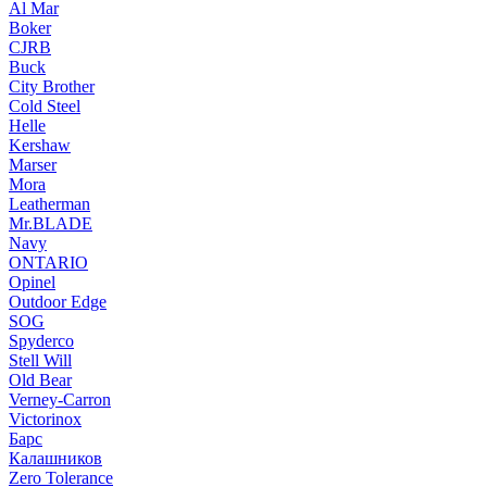
Al Mar
Boker
CJRB
Buck
City Brother
Cold Steel
Helle
Kershaw
Marser
Mora
Leatherman
Mr.BLADE
Navy
ONTARIO
Opinel
Outdoor Edge
SOG
Spyderco
Stell Will
Old Bear
Verney-Carron
Victorinox
Барс
Калашников
Zero Tolerance