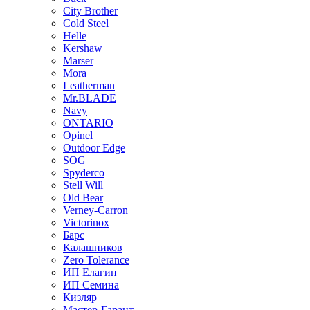
City Brother
Cold Steel
Helle
Kershaw
Marser
Mora
Leatherman
Mr.BLADE
Navy
ONTARIO
Opinel
Outdoor Edge
SOG
Spyderco
Stell Will
Old Bear
Verney-Carron
Victorinox
Барс
Калашников
Zero Tolerance
ИП Елагин
ИП Семина
Кизляр
Мастер-Гарант