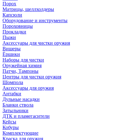
Порох
Матрицы, шеллхолдеры
Капсюли
Оборудование и инструменты
Пороховницы
Прокладки
Пыжи
Аксессуары для чистки оружия
Вишеры
Ёршики
Наборы для чистки
Оружейная химия
Патчи, Тампоны
Центры для чистки оружия
Шомпола
Аксессуары для оружия
Антабки
Дульные насадки
Бланки ствола
Затыльники
ДТК и пламегасители
Кейсы
Кобуры
Комплектующие
Краска для оружия