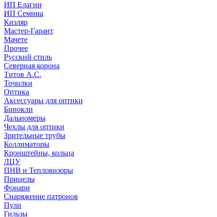
ИП Елагин
ИП Семина
Кизляр
Мастер-Гарант
Мачете
Прочее
Русский стиль
Северная корона
Титов А.С.
Точилки
Оптика
Аксессуары для оптики
Бинокли
Дальномеры
Чехлы для оптики
Зрительные трубы
Коллиматоры
Кронштейны, кольца
ЛЦУ
ПНВ и Тепловизоры
Прицелы
Фонари
Снаряжение патронов
Пули
Гильзы