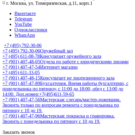
г. Москва, ул. Тимирязевская, д.11, корп.1
Вконтакте
Telegram
YouTube
Одноклассники
WhatsApp
+7 (495) 792-30-06
+7 (495) 792-30-06
Оружейный зал
+7 (495) 611-08-78
Консультант оружейного зала
+7 (901) 407-48-05
Отдела по работе с юридическими лицами
+7 (901) 407-47-54
Интернет магазин
+7 (495) 611-33-05
+7 (901) 407-48-15
Консультант не лицензионного зала
+7 (901) 407-47-89
Бухгалтерия. Время работы бухгалтерии, с
понедельника по пятницу, с 11:00 до 18:00, обед с 13:00 до
14:00. Доп.номер:+7(495)611-59-65
+7 (901) 407-47-56
Мастерская: слесарь/мастер-ложевщик.
Звонить только по вопросам ремонта с понедельника по
пятницу с 10 до 19.
+7 (901) 407-47-96
Мастерская: покраска и гравировка.
Звонить с понедельника по пятницу с 10 до 19.
Заказать звонок