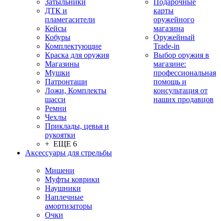
Затыльники
Подарочные
ДТК и
карты
пламегасители
оружейного
Кейсы
магазина
Кобуры
Оружейный
Комплектующие
Trade-in
Краска для оружия
Выбор оружия в
Магазины
магазине:
Мушки
профессиональная
Патронташи
помощь и
Ложи, Комплекты
консультация от
шасси
наших продавцов
Ремни
Чехлы
Приклады, цевья и
рукоятки
+ ЕЩЕ 6
Аксессуары для стрельбы
Мишени
Муфты коврики
Наушники
Наплечные
амортизаторы
Очки