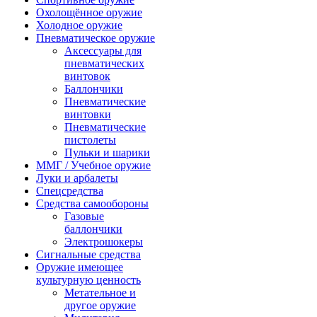
Охолощённое оружие
Холодное оружие
Пневматическое оружие
Аксессуары для
пневматических
винтовок
Баллончики
Пневматические
винтовки
Пневматические
пистолеты
Пульки и шарики
ММГ / Учебное оружие
Луки и арбалеты
Спецсредства
Средства самообороны
Газовые
баллончики
Электрошокеры
Сигнальные средства
Оружие имеющее
культурную ценность
Метательное и
другое оружие