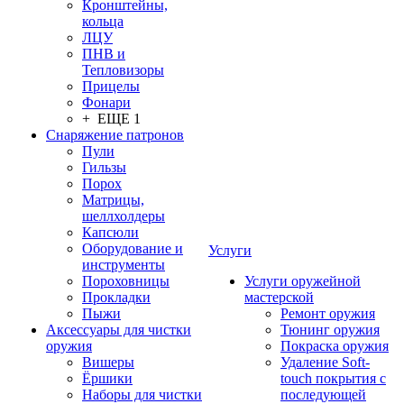
Кронштейны,
кольца
ЛЦУ
ПНВ и
Тепловизоры
Прицелы
Фонари
+ ЕЩЕ 1
Снаряжение патронов
Пули
Гильзы
Порох
Матрицы,
шеллхолдеры
Капсюли
Оборудование и
Услуги
инструменты
Пороховницы
Услуги оружейной
Прокладки
мастерской
Пыжи
Ремонт оружия
Аксессуары для чистки
Тюнинг оружия
оружия
Покраска оружия
Вишеры
Удаление Soft-
Ёршики
touch покрытия с
Наборы для чистки
последующей