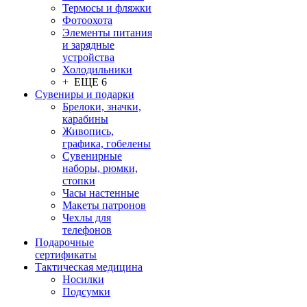
Термосы и фляжки
Фотоохота
Элементы питания
и зарядные
устройства
Холодильники
+ ЕЩЕ 6
Сувениры и подарки
Брелоки, значки,
карабины
Живопись,
графика, гобелены
Сувенирные
наборы, рюмки,
стопки
Часы настенные
Макеты патронов
Чехлы для
телефонов
Подарочные
сертификаты
Тактическая медицина
Носилки
Подсумки