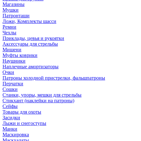
Магазины
Мушки
Патронташи
Ложи, Комплекты шасси
Ремни
Чехлы
Приклады, цевья и рукоятки
Аксессуары для стрельбы
Мишени
Муфты коврики
Наушники
Наплечные амортизаторы
Очки
Патроны холодной пристрелки, фальшпатроны
Перчатки
Сошки
Станки, упоры, мешки для стрельбы
Стикхант (наклейки на патроны)
Сейфы
Товары для охоты
Засидки
Лыжи и снегоступы
Манки
Маскировка
Маскхалаты