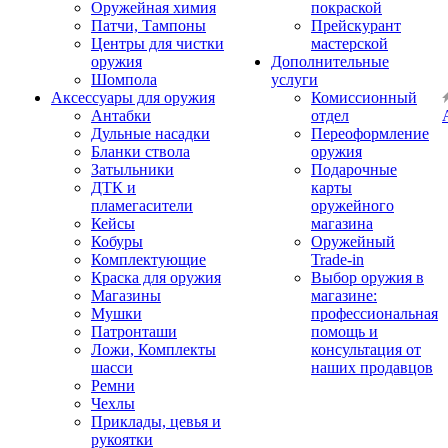
Оружейная химия
покраской
Патчи, Тампоны
Прейскурант
Центры для чистки
мастерской
оружия
Дополнительные
Шомпола
услуги
Аксессуары для оружия
Комиссионный
Антабки
отдел
Дульные насадки
Переоформление
Бланки ствола
оружия
Затыльники
Подарочные
ДТК и
карты
пламегасители
оружейного
Кейсы
магазина
Кобуры
Оружейный
Комплектующие
Trade-in
Краска для оружия
Выбор оружия в
Магазины
магазине:
Мушки
профессиональная
Патронташи
помощь и
Ложи, Комплекты
консультация от
шасси
наших продавцов
Ремни
Чехлы
Приклады, цевья и
рукоятки