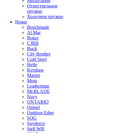
Милитария
Огнестрельное
оружие
Холодное оружие
Ножи
Benchmade
Al Mar
Boker
CJRB
Buck
City Brother
Cold Steel
Helle
Kershaw
Marser
Mora
Leatherman
Mr.BLADE
Navy
ONTARIO
Opinel
Outdoor Edge
SOG
Spyderco
Stell Will