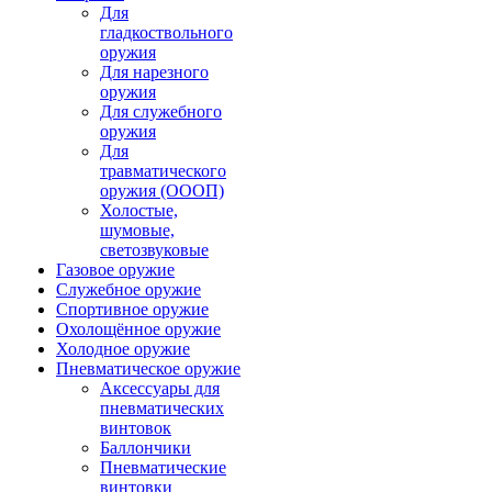
Для
гладкоствольного
оружия
Для нарезного
оружия
Для служебного
оружия
Для
травматического
оружия (ОООП)
Холостые,
шумовые,
светозвуковые
Газовое оружие
Служебное оружие
Спортивное оружие
Охолощённое оружие
Холодное оружие
Пневматическое оружие
Аксессуары для
пневматических
винтовок
Баллончики
Пневматические
винтовки