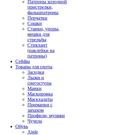
Патроны холодной
пристрелки,
фальшпатроны
Перчатки
Сошки
Станки, упоры,
мешки для
стрельбы
Стикхант
(наклейки на
патроны)
Сейфы
Товары для охоты
Засидки
Лыжи и
снегоступы
Манки
Маскировка
Маскхалаты
Приманки с
запахом
Профили, муляжи
Чучела
Обувь
Aigle