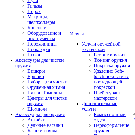
Пули
Гильзы
Порох
Матрицы,
шеллхолдеры
Капсюли
Оборудование и
Услуги
инструменты
Пороховницы
Услуги оружейной
Прокладки
мастерской
Пыжи
Ремонт оружия
Аксессуары для чистки
Тюнинг оружия
оружия
Покраска оружия
Вишеры
Удаление Soft-
Ёршики
touch покрытия с
Наборы для чистки
последующей
Оружейная химия
покраской
Патчи, Тампоны
Прейскурант
Центры для чистки
мастерской
оружия
Дополнительные
Шомпола
услуги
Аксессуары для оружия
Комиссионный
Антабки
отдел
Дульные насадки
Переоформление
Бланки ствола
оружия