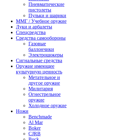
Пневматические
пистолеты
Пульки и шарики
ММГ / Учебное оружие
Луки и арбалеты
Спецсредства
Средства самообороны
Газовые
баллончики
Электрошокеры
Сигнальные средства
Оружие имеющее
культурную ценность
Метательное и
другое оружие
Милитария
Огнестрельное
оружие
Холодное оружие
Ножи
Benchmade
Al Mar
Boker
CJRB
Buck