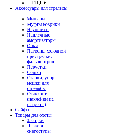
+ ЕЩЕ 6
Аксессуары для стрельбы
Мишени
Муфты коврики
Наушники
Наплечные
амортизаторы
Очки
Патроны холодной
пристрелки,
фальшпатроны
Перчатки
Сошки
Станки, упоры,
мешки для
стрельбы
Стикхант
(наклейки на
патроны)
Сейфы
Товары для охоты
Засидки
Лыжи и
снегоступы