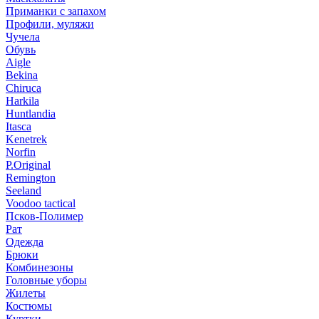
Приманки с запахом
Профили, муляжи
Чучела
Обувь
Aigle
Bekina
Chiruсa
Harkila
Huntlandia
Itasca
Kenetrek
Norfin
P.Original
Remington
Seeland
Voodoo tactical
Псков-Полимер
Рат
Одежда
Брюки
Комбинезоны
Головные уборы
Жилеты
Костюмы
Куртки