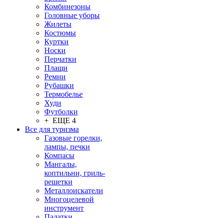
Комбинезоны
Головные уборы
Жилеты
Костюмы
Куртки
Носки
Перчатки
Плащи
Ремни
Рубашки
Термобелье
Худи
Футболки
+ ЕЩЕ 4
Все для туризма
Газовые горелки,
лампы, печки
Компасы
Мангалы,
коптильни, гриль-
решетки
Металлоискатели
Многоцелевой
инструмент
Палатки