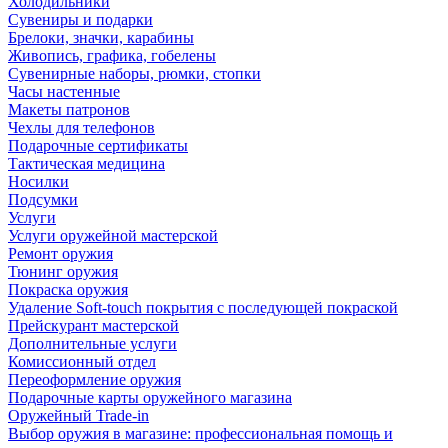
Холодильники
Сувениры и подарки
Брелоки, значки, карабины
Живопись, графика, гобелены
Сувенирные наборы, рюмки, стопки
Часы настенные
Макеты патронов
Чехлы для телефонов
Подарочные сертификаты
Тактическая медицина
Носилки
Подсумки
Услуги
Услуги оружейной мастерской
Ремонт оружия
Тюнинг оружия
Покраска оружия
Удаление Soft-touch покрытия с последующей покраской
Прейскурант мастерской
Дополнительные услуги
Комиссионный отдел
Переоформление оружия
Подарочные карты оружейного магазина
Оружейный Trade-in
Выбор оружия в магазине: профессиональная помощь и