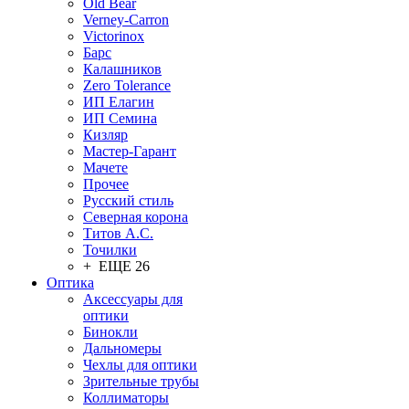
Old Bear
Verney-Carron
Victorinox
Барс
Калашников
Zero Tolerance
ИП Елагин
ИП Семина
Кизляр
Мастер-Гарант
Мачете
Прочее
Русский стиль
Северная корона
Титов А.С.
Точилки
+ ЕЩЕ 26
Оптика
Аксессуары для
оптики
Бинокли
Дальномеры
Чехлы для оптики
Зрительные трубы
Коллиматоры