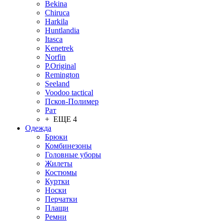
Bekina
Chiruсa
Harkila
Huntlandia
Itasca
Kenetrek
Norfin
P.Original
Remington
Seeland
Voodoo tactical
Псков-Полимер
Рат
+ ЕЩЕ 4
Одежда
Брюки
Комбинезоны
Головные уборы
Жилеты
Костюмы
Куртки
Носки
Перчатки
Плащи
Ремни