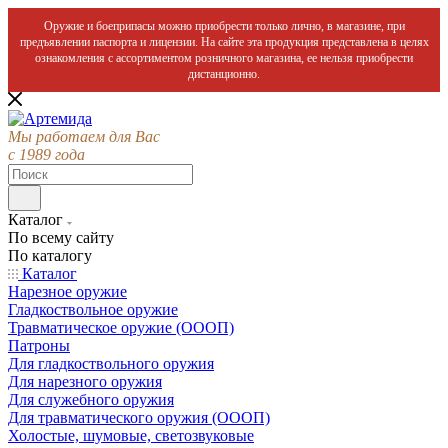
Оружие и боеприпасы можно приобрести только лично, в магазине, при
предъявлении паспорта и лицензии. На сайте эта продукция представлена в целях
ознакомления с ассортиментом розничного магазина, ее нельзя приобрести
дистанционно.
Мы работаем для Вас
с 1989 года
Каталог
По всему сайту
По каталогу
Каталог
Нарезное оружие
Гладкоствольное оружие
Травматическое оружие (ОООП)
Патроны
Для гладкоствольного оружия
Для нарезного оружия
Для служебного оружия
Для травматического оружия (ОООП)
Холостые, шумовые, светозвуковые