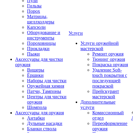
Пули
Гильзы
Порох
Матрицы,
шеллхолдеры
Капсюли
Оборудование и
Услуги
инструменты
Пороховницы
Услуги оружейной
Прокладки
мастерской
Пыжи
Ремонт оружия
Аксессуары для чистки
Тюнинг оружия
оружия
Покраска оружия
Вишеры
Удаление Soft-
Ёршики
touch покрытия с
Наборы для чистки
последующей
Оружейная химия
покраской
Патчи, Тампоны
Прейскурант
Центры для чистки
мастерской
оружия
Дополнительные
Шомпола
услуги
Аксессуары для оружия
Комиссионный
Антабки
отдел
Дульные насадки
Переоформление
Бланки ствола
оружия