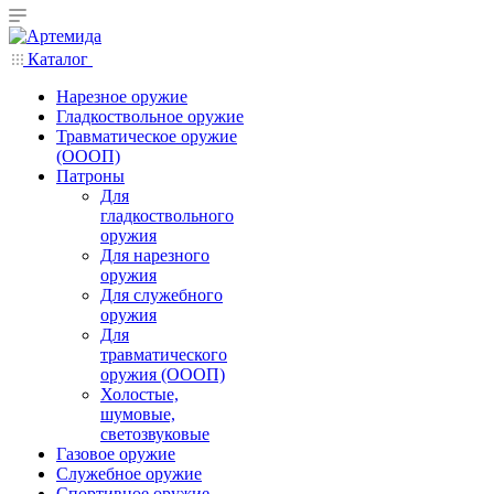
Каталог
Нарезное оружие
Гладкоствольное оружие
Травматическое оружие
(ОООП)
Патроны
Для
гладкоствольного
оружия
Для нарезного
оружия
Для служебного
оружия
Для
травматического
оружия (ОООП)
Холостые,
шумовые,
светозвуковые
Газовое оружие
Служебное оружие
Спортивное оружие