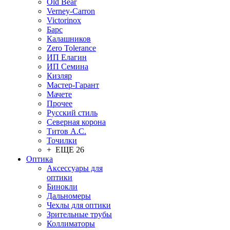
Old Bear
Verney-Carron
Victorinox
Барс
Калашников
Zero Tolerance
ИП Елагин
ИП Семина
Кизляр
Мастер-Гарант
Мачете
Прочее
Русский стиль
Северная корона
Титов А.С.
Точилки
+ ЕЩЕ 26
Оптика
Аксессуары для
оптики
Бинокли
Дальномеры
Чехлы для оптики
Зрительные трубы
Коллиматоры