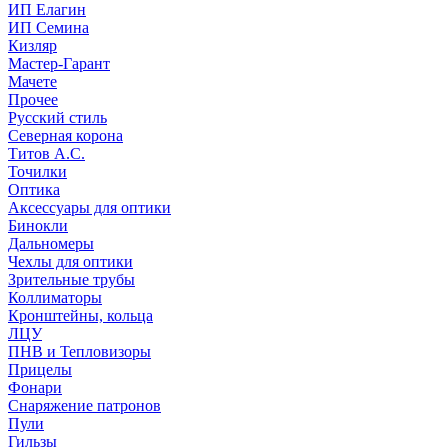
ИП Елагин
ИП Семина
Кизляр
Мастер-Гарант
Мачете
Прочее
Русский стиль
Северная корона
Титов А.С.
Точилки
Оптика
Аксессуары для оптики
Бинокли
Дальномеры
Чехлы для оптики
Зрительные трубы
Коллиматоры
Кронштейны, кольца
ЛЦУ
ПНВ и Тепловизоры
Прицелы
Фонари
Снаряжение патронов
Пули
Гильзы