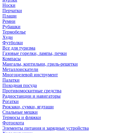
Носки
Перчатки
Плащи
Ремни
Рубашки
Термобелье
Худи
Футболки
Все для туризма
Газовые горелки, лампы, печки
Компасы
Мангалы, коптильни, гриль-решетки
Металлоискатели
Многоцелевой инструмент
Палатки
Походная посуда
Противомоскитные средства
Радиостанции и навигаторы
Рогатки
Рюкзаки, сумки, ягдташи
Спальные мешки
Термосы и фляжки
Фотоохота
Элементы питания и зарядные устройства