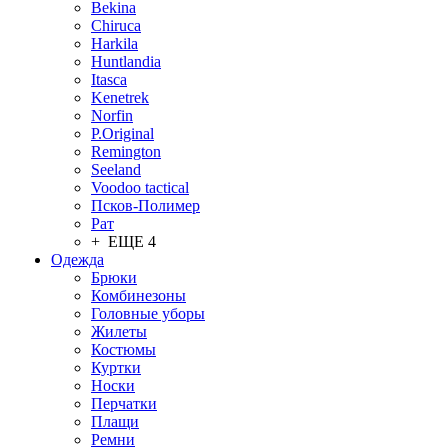
Bekina
Chiruсa
Harkila
Huntlandia
Itasca
Kenetrek
Norfin
P.Original
Remington
Seeland
Voodoo tactical
Псков-Полимер
Рат
+ ЕЩЕ 4
Одежда
Брюки
Комбинезоны
Головные уборы
Жилеты
Костюмы
Куртки
Носки
Перчатки
Плащи
Ремни