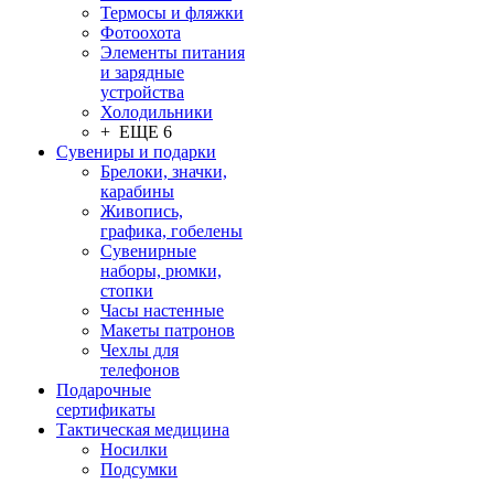
Термосы и фляжки
Фотоохота
Элементы питания
и зарядные
устройства
Холодильники
+ ЕЩЕ 6
Сувениры и подарки
Брелоки, значки,
карабины
Живопись,
графика, гобелены
Сувенирные
наборы, рюмки,
стопки
Часы настенные
Макеты патронов
Чехлы для
телефонов
Подарочные
сертификаты
Тактическая медицина
Носилки
Подсумки