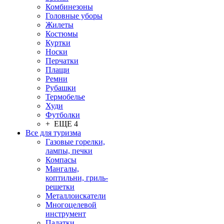
Комбинезоны
Головные уборы
Жилеты
Костюмы
Куртки
Носки
Перчатки
Плащи
Ремни
Рубашки
Термобелье
Худи
Футболки
+ ЕЩЕ 4
Все для туризма
Газовые горелки,
лампы, печки
Компасы
Мангалы,
коптильни, гриль-
решетки
Металлоискатели
Многоцелевой
инструмент
Палатки