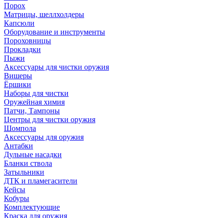
Порох
Матрицы, шеллхолдеры
Капсюли
Оборудование и инструменты
Пороховницы
Прокладки
Пыжи
Аксессуары для чистки оружия
Вишеры
Ёршики
Наборы для чистки
Оружейная химия
Патчи, Тампоны
Центры для чистки оружия
Шомпола
Аксессуары для оружия
Антабки
Дульные насадки
Бланки ствола
Затыльники
ДТК и пламегасители
Кейсы
Кобуры
Комплектующие
Краска для оружия