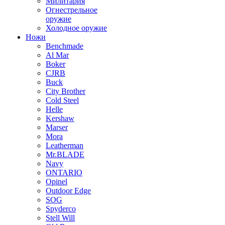
Милитария
Огнестрельное
оружие
Холодное оружие
Ножи
Benchmade
Al Mar
Boker
CJRB
Buck
City Brother
Cold Steel
Helle
Kershaw
Marser
Mora
Leatherman
Mr.BLADE
Navy
ONTARIO
Opinel
Outdoor Edge
SOG
Spyderco
Stell Will