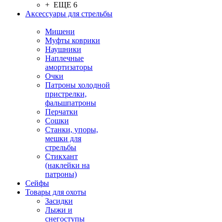
+ ЕЩЕ 6
Аксессуары для стрельбы
Мишени
Муфты коврики
Наушники
Наплечные
амортизаторы
Очки
Патроны холодной
пристрелки,
фальшпатроны
Перчатки
Сошки
Станки, упоры,
мешки для
стрельбы
Стикхант
(наклейки на
патроны)
Сейфы
Товары для охоты
Засидки
Лыжи и
снегоступы