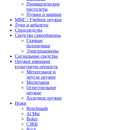
Пневматические
пистолеты
Пульки и шарики
ММГ / Учебное оружие
Луки и арбалеты
Спецсредства
Средства самообороны
Газовые
баллончики
Электрошокеры
Сигнальные средства
Оружие имеющее
культурную ценность
Метательное и
другое оружие
Милитария
Огнестрельное
оружие
Холодное оружие
Ножи
Benchmade
Al Mar
Boker
CJRB
Buck