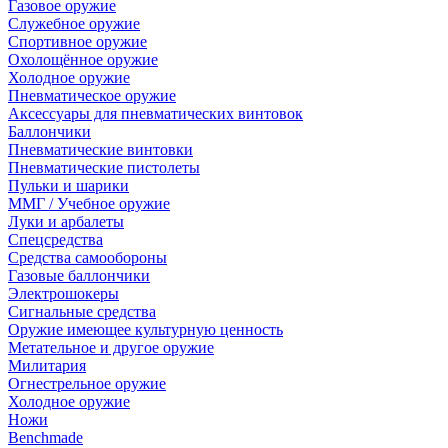
Газовое оружие
Служебное оружие
Спортивное оружие
Охолощённое оружие
Холодное оружие
Пневматическое оружие
Аксессуары для пневматических винтовок
Баллончики
Пневматические винтовки
Пневматические пистолеты
Пульки и шарики
ММГ / Учебное оружие
Луки и арбалеты
Спецсредства
Средства самообороны
Газовые баллончики
Электрошокеры
Сигнальные средства
Оружие имеющее культурную ценность
Метательное и другое оружие
Милитария
Огнестрельное оружие
Холодное оружие
Ножи
Benchmade