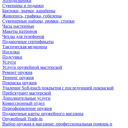
Холодильники
Сувениры и подарки
Брелоки, значки, карабины
Живопись, графика, гобелены
Сувенирные наборы, рюмки, стопки
Часы настенные
Макеты патронов
Чехлы для телефонов
Подарочные сертификаты
Тактическая медицина
Носилки
Подсумки
Услуги
Услуги оружейной мастерской
Ремонт оружия
Тюнинг оружия
Покраска оружия
Удаление Soft-touch покрытия с последующей покраской
Прейскурант мастерской
Дополнительные услуги
Комиссионный отдел
Переоформление оружия
Подарочные карты оружейного магазина
Оружейный Trade-in
Выбор оружия в магазине: профессиональная помощь и