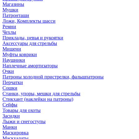
Магазины
Мушки
Патронташи
Ложи, Комплекты шасси
Ремни
Чехлы
Приклады, цевья и рукоятки
Аксессуары для стрельбы
Мишени
Муфты коврики
Наушники
Наплечные амортизаторы
Очки
Патроны холодной пристрелки, фальшпатроны
Перчатки
Сошки
Станки, упоры, мешки для стрельбы
Стикхант (наклейки на патроны)
Сейфы
Товары для охоты
Засидки
Лыжи и снегоступы
Манки
Маскировка
Маскхалаты