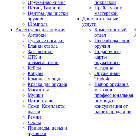
Оружейная химия
покраской
Патчи, Тампоны
Прейскурант
Центры для чистки
мастерской
оружия
Дополнительные
Шомпола
услуги
Аксессуары для оружия
Комиссионный
Антабки
отдел
Дульные насадки
Переоформление
Бланки ствола
оружия
Затыльники
Подарочные
ДТК и
карты
пламегасители
оружейного
Кейсы
магазина
Кобуры
Оружейный
Комплектующие
Trade-in
Краска для оружия
Выбор оружия в
Магазины
магазине:
Мушки
профессиональная
Патронташи
помощь и
Ложи, Комплекты
консультация от
шасси
наших продавцов
Ремни
Чехлы
Приклады, цевья и
рукоятки