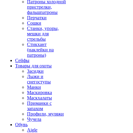
Патроны холодной
пристрелки,
фальшпатроны
Перчатки
Сошки
Станки, упоры,
мешки для
стрельбы
Стикхант
(наклейки на
патроны)
Сейфы
Товары для охоты
Засидки
Лыжи и
снегоступы
Манки
Маскировка
Маскхалаты
Приманки с
запахом
Профили, муляжи
Чучела
Обувь
Aigle