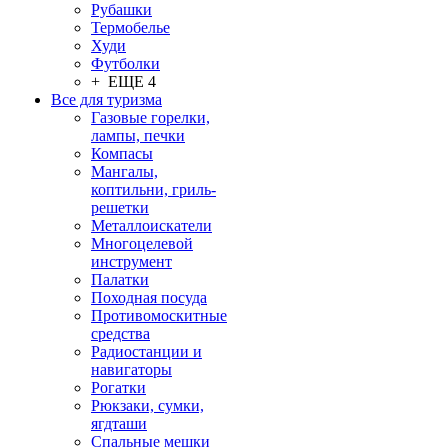
Рубашки
Термобелье
Худи
Футболки
+ ЕЩЕ 4
Все для туризма
Газовые горелки,
лампы, печки
Компасы
Мангалы,
коптильни, гриль-
решетки
Металлоискатели
Многоцелевой
инструмент
Палатки
Походная посуда
Противомоскитные
средства
Радиостанции и
навигаторы
Рогатки
Рюкзаки, сумки,
ягдташи
Спальные мешки