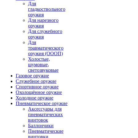
Для
гладкоствольного
оружия
Для нарезного
оружия
Для служебного
оружия
Для
травматического
оружия (ОООП)
Холостые,
шумовые,
светозвуковые
Газовое оружие
Служебное оружие
Спортивное оружие
Охолощённое оружие
Холодное оружие
Пневматическое оружие
Аксессуары для
пневматических
винтовок
Баллончики
Пневматические
винтовки