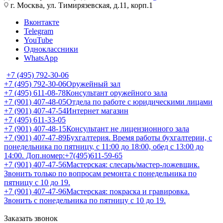
г. Москва, ул. Тимирязевская, д.11, корп.1
Вконтакте
Telegram
YouTube
Одноклассники
WhatsApp
+7 (495) 792-30-06
+7 (495) 792-30-06
Оружейный зал
+7 (495) 611-08-78
Консультант оружейного зала
+7 (901) 407-48-05
Отдела по работе с юридическими лицами
+7 (901) 407-47-54
Интернет магазин
+7 (495) 611-33-05
+7 (901) 407-48-15
Консультант не лицензионного зала
+7 (901) 407-47-89
Бухгалтерия. Время работы бухгалтерии, с
понедельника по пятницу, с 11:00 до 18:00, обед с 13:00 до
14:00. Доп.номер:+7(495)611-59-65
+7 (901) 407-47-56
Мастерская: слесарь/мастер-ложевщик.
Звонить только по вопросам ремонта с понедельника по
пятницу с 10 до 19.
+7 (901) 407-47-96
Мастерская: покраска и гравировка.
Звонить с понедельника по пятницу с 10 до 19.
Заказать звонок