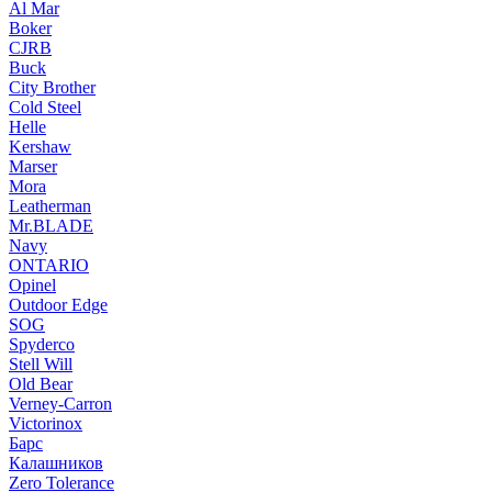
Al Mar
Boker
CJRB
Buck
City Brother
Cold Steel
Helle
Kershaw
Marser
Mora
Leatherman
Mr.BLADE
Navy
ONTARIO
Opinel
Outdoor Edge
SOG
Spyderco
Stell Will
Old Bear
Verney-Carron
Victorinox
Барс
Калашников
Zero Tolerance