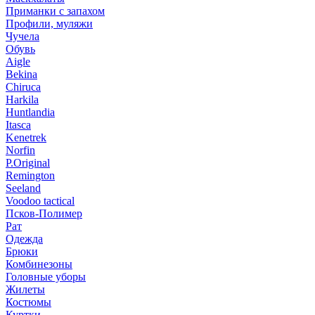
Приманки с запахом
Профили, муляжи
Чучела
Обувь
Aigle
Bekina
Chiruсa
Harkila
Huntlandia
Itasca
Kenetrek
Norfin
P.Original
Remington
Seeland
Voodoo tactical
Псков-Полимер
Рат
Одежда
Брюки
Комбинезоны
Головные уборы
Жилеты
Костюмы
Куртки