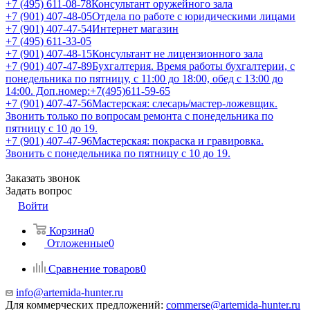
+7 (495) 611-08-78
Консультант оружейного зала
+7 (901) 407-48-05
Отдела по работе с юридическими лицами
+7 (901) 407-47-54
Интернет магазин
+7 (495) 611-33-05
+7 (901) 407-48-15
Консультант не лицензионного зала
+7 (901) 407-47-89
Бухгалтерия. Время работы бухгалтерии, с
понедельника по пятницу, с 11:00 до 18:00, обед с 13:00 до
14:00. Доп.номер:+7(495)611-59-65
+7 (901) 407-47-56
Мастерская: слесарь/мастер-ложевщик.
Звонить только по вопросам ремонта с понедельника по
пятницу с 10 до 19.
+7 (901) 407-47-96
Мастерская: покраска и гравировка.
Звонить с понедельника по пятницу с 10 до 19.
Заказать звонок
Задать вопрос
Войти
Корзина
0
Отложенные
0
Сравнение товаров
0
info@artemida-hunter.ru
Для коммерческих предложений:
commerse@artemida-hunter.ru