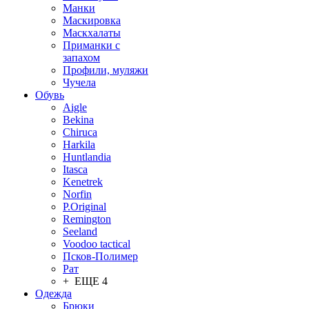
Манки
Маскировка
Маскхалаты
Приманки с
запахом
Профили, муляжи
Чучела
Обувь
Aigle
Bekina
Chiruсa
Harkila
Huntlandia
Itasca
Kenetrek
Norfin
P.Original
Remington
Seeland
Voodoo tactical
Псков-Полимер
Рат
+ ЕЩЕ 4
Одежда
Брюки