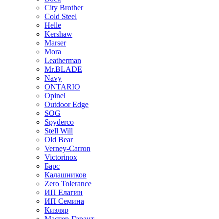
City Brother
Cold Steel
Helle
Kershaw
Marser
Mora
Leatherman
Mr.BLADE
Navy
ONTARIO
Opinel
Outdoor Edge
SOG
Spyderco
Stell Will
Old Bear
Verney-Carron
Victorinox
Барс
Калашников
Zero Tolerance
ИП Елагин
ИП Семина
Кизляр
Мастер-Гарант