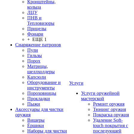
Кронштейны,
кольца
ЛЦУ
ПНВ и
Тепловизоры
Прицелы
Фонари
+ ЕЩЕ 1
Снаряжение патронов
Пули
Гильзы
Порох
Матрицы,
шеллхолдеры
Капсюли
Оборудование и
Услуги
инструменты
Пороховницы
Услуги оружейной
Прокладки
мастерской
Пыжи
Ремонт оружия
Аксессуары для чистки
Тюнинг оружия
оружия
Покраска оружия
Вишеры
Удаление Soft-
Ёршики
touch покрытия с
Наборы для чистки
последующей