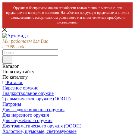
Оружие и боеприпасы можно приобрести только лично, в магазине, при
предъявлении паспорта и лицензии. На сайте эта продукция представлена в целях
ознакомления с ассортиментом розничного магазина, ее нельзя приобрести
дистанционно.
Мы работаем для Вас
с 1989 года
Каталог
По всему сайту
По каталогу
Каталог
Нарезное оружие
Гладкоствольное оружие
Травматическое оружие (ОООП)
Патроны
Для гладкоствольного оружия
Для нарезного оружия
Для служебного оружия
Для травматического оружия (ОООП)
Холостые, шумовые, светозвуковые