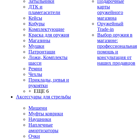
Затыльники
Подарочные
ДТК и
карты
пламегасители
оружейного
Кейсы
магазина
Кобуры
Оружейный
Комплектующие
Trade-in
Краска для оружия
Выбор оружия в
Магазины
магазине:
Мушки
профессиональная
Патронташи
помощь и
Ложи, Комплекты
консультация от
шасси
наших продавцов
Ремни
Чехлы
Приклады, цевья и
рукоятки
+ ЕЩЕ 6
Аксессуары для стрельбы
Мишени
Муфты коврики
Наушники
Наплечные
амортизаторы
Очки