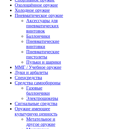
Охолощённое оружие
Холодное оружие
Пневматическое оружие
Аксессуары для
пневматических
винтовок
Баллончики
Пневматические
винтовки
Пневматические
пистолеты
Пульки и шарики
ММГ / Учебное оружие
Луки и арбалеты
Спецсредства
Средства самообороны
Газовые
баллончики
Электрошокеры
Сигнальные средства
Оружие имеющее
культурную ценность
Метательное и
другое оружие