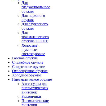
Для
гладкоствольного
оружия
Для нарезного
оружия
Для служебного
оружия
Для
травматического
оружия (ОООП)
Холостые,
шумовые,
светозвуковые
Газовое оружие
Служебное оружие
Спортивное оружие
Охолощённое оружие
Холодное оружие
Пневматическое оружие
Аксессуары для
пневматических
винтовок
Баллончики
Пневматические
винтовки