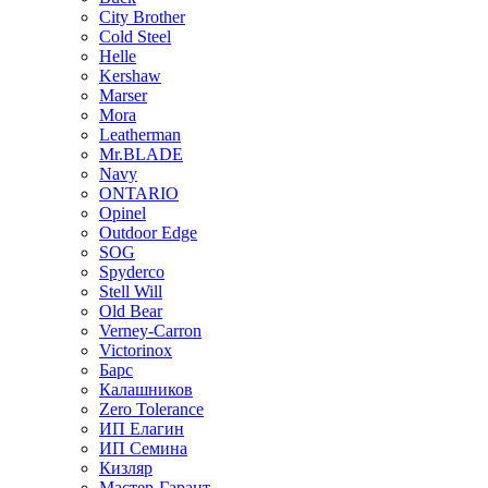
City Brother
Cold Steel
Helle
Kershaw
Marser
Mora
Leatherman
Mr.BLADE
Navy
ONTARIO
Opinel
Outdoor Edge
SOG
Spyderco
Stell Will
Old Bear
Verney-Carron
Victorinox
Барс
Калашников
Zero Tolerance
ИП Елагин
ИП Семина
Кизляр
Мастер-Гарант