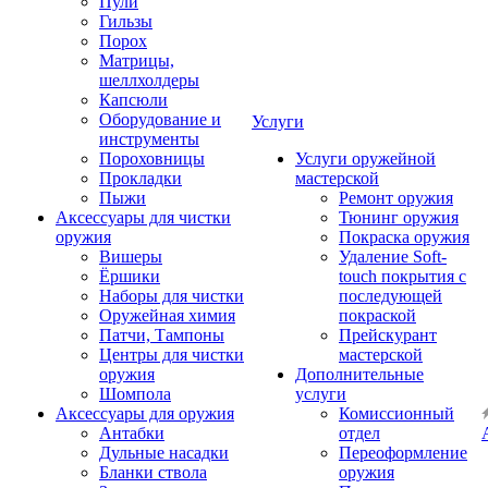
Пули
Гильзы
Порох
Матрицы,
шеллхолдеры
Капсюли
Оборудование и
Услуги
инструменты
Пороховницы
Услуги оружейной
Прокладки
мастерской
Пыжи
Ремонт оружия
Аксессуары для чистки
Тюнинг оружия
оружия
Покраска оружия
Вишеры
Удаление Soft-
Ёршики
touch покрытия с
Наборы для чистки
последующей
Оружейная химия
покраской
Патчи, Тампоны
Прейскурант
Центры для чистки
мастерской
оружия
Дополнительные
Шомпола
услуги
Аксессуары для оружия
Комиссионный
Антабки
отдел
Дульные насадки
Переоформление
Бланки ствола
оружия