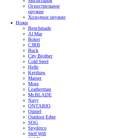
Милитария
Огнестрельное
оружие
Холодное оружие
Ножи
Benchmade
Al Mar
Boker
CJRB
Buck
City Brother
Cold Steel
Helle
Kershaw
Marser
Mora
Leatherman
Mr.BLADE
Navy
ONTARIO
Opinel
Outdoor Edge
SOG
Spyderco
Stell Will