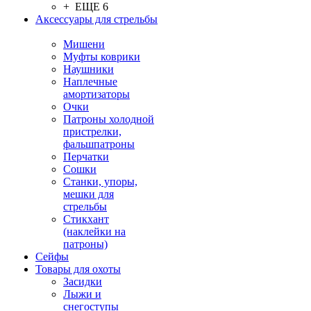
+ ЕЩЕ 6
Аксессуары для стрельбы
Мишени
Муфты коврики
Наушники
Наплечные
амортизаторы
Очки
Патроны холодной
пристрелки,
фальшпатроны
Перчатки
Сошки
Станки, упоры,
мешки для
стрельбы
Стикхант
(наклейки на
патроны)
Сейфы
Товары для охоты
Засидки
Лыжи и
снегоступы