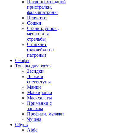
Патроны холодной
пристрелки,
фальшпатроны
Перчатки
Сошки
Станки, упоры,
мешки для
стрельбы
Стикхант
(наклейки на
патроны)
Сейфы
Товары для охоты
Засидки
Лыжи и
снегоступы
Манки
Маскировка
Маскхалаты
Приманки с
запахом
Профили, муляжи
Чучела
Обувь
Aigle