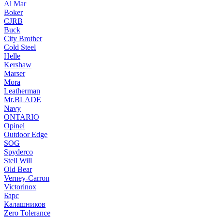
Al Mar
Boker
CJRB
Buck
City Brother
Cold Steel
Helle
Kershaw
Marser
Mora
Leatherman
Mr.BLADE
Navy
ONTARIO
Opinel
Outdoor Edge
SOG
Spyderco
Stell Will
Old Bear
Verney-Carron
Victorinox
Барс
Калашников
Zero Tolerance