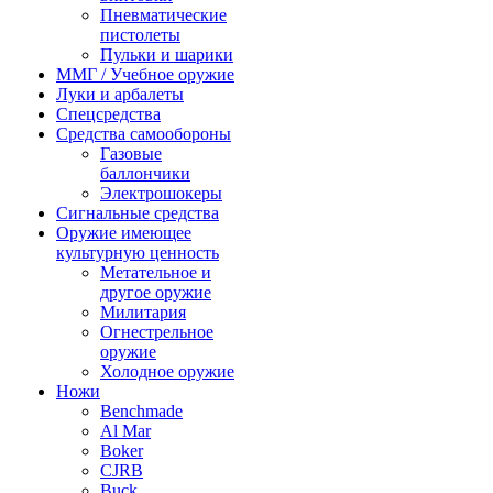
Пневматические
пистолеты
Пульки и шарики
ММГ / Учебное оружие
Луки и арбалеты
Спецсредства
Средства самообороны
Газовые
баллончики
Электрошокеры
Сигнальные средства
Оружие имеющее
культурную ценность
Метательное и
другое оружие
Милитария
Огнестрельное
оружие
Холодное оружие
Ножи
Benchmade
Al Mar
Boker
CJRB
Buck