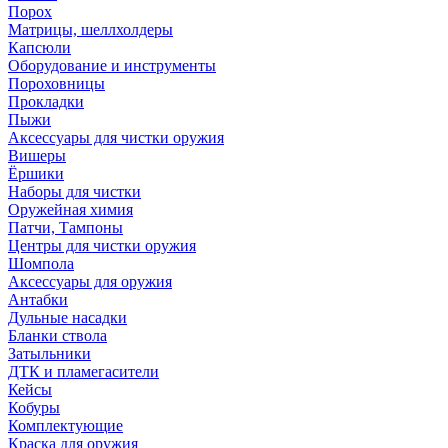
Порох
Матрицы, шеллхолдеры
Капсюли
Оборудование и инструменты
Пороховницы
Прокладки
Пыжи
Аксессуары для чистки оружия
Вишеры
Ёршики
Наборы для чистки
Оружейная химия
Патчи, Тампоны
Центры для чистки оружия
Шомпола
Аксессуары для оружия
Антабки
Дульные насадки
Бланки ствола
Затыльники
ДТК и пламегасители
Кейсы
Кобуры
Комплектующие
Краска для оружия