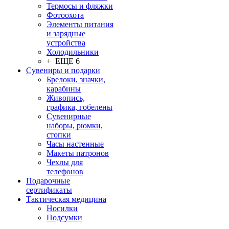
Термосы и фляжки
Фотоохота
Элементы питания
и зарядные
устройства
Холодильники
+ ЕЩЕ 6
Сувениры и подарки
Брелоки, значки,
карабины
Живопись,
графика, гобелены
Сувенирные
наборы, рюмки,
стопки
Часы настенные
Макеты патронов
Чехлы для
телефонов
Подарочные
сертификаты
Тактическая медицина
Носилки
Подсумки