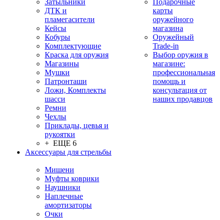
Затыльники
Подарочные
ДТК и
карты
пламегасители
оружейного
Кейсы
магазина
Кобуры
Оружейный
Комплектующие
Trade-in
Краска для оружия
Выбор оружия в
Магазины
магазине:
Мушки
профессиональная
Патронташи
помощь и
Ложи, Комплекты
консультация от
шасси
наших продавцов
Ремни
Чехлы
Приклады, цевья и
рукоятки
+ ЕЩЕ 6
Аксессуары для стрельбы
Мишени
Муфты коврики
Наушники
Наплечные
амортизаторы
Очки