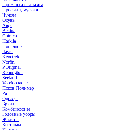
Приманки с запахом
Профили, муляжи
Чучела
Обувь
Aigle
Bekina
Chiruсa
Harkila
Huntlandia
Itasca
Kenetrek
Norfin
P.Original
Remington
Seeland
Voodoo tactical
Псков-Полимер
Рат
Одежда
Брюки
Комбинезоны
Головные уборы
Жилеты
Костюмы
Куртки