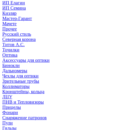
ИП Елагин
ИП Семина
Кизляр
Мастер-Гарант
Мачете
Прочее
Русский стиль
Северная корона
Титов А.С.
Точилки
Оптика
Аксессуары для оптики
Бинокли
Дальномеры
Чехлы для оптики
Зрительные трубы
Коллиматоры
Кронштейны, кольца
ЛЦУ
ПНВ и Тепловизоры
Прицелы
Фонари
Снаряжение патронов
Пули
Гильзы