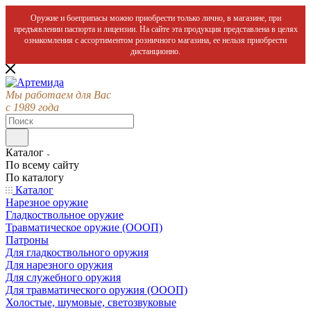
Оружие и боеприпасы можно приобрести только лично, в магазине, при
предъявлении паспорта и лицензии. На сайте эта продукция представлена в целях
ознакомления с ассортиментом розничного магазина, ее нельзя приобрести
дистанционно.
Мы работаем для Вас
с 1989 года
Каталог
По всему сайту
По каталогу
Каталог
Нарезное оружие
Гладкоствольное оружие
Травматическое оружие (ОООП)
Патроны
Для гладкоствольного оружия
Для нарезного оружия
Для служебного оружия
Для травматического оружия (ОООП)
Холостые, шумовые, светозвуковые