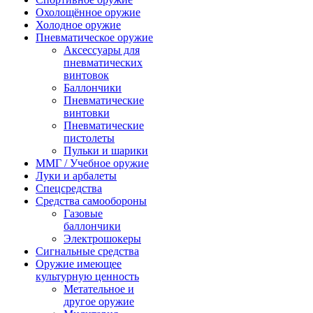
Охолощённое оружие
Холодное оружие
Пневматическое оружие
Аксессуары для
пневматических
винтовок
Баллончики
Пневматические
винтовки
Пневматические
пистолеты
Пульки и шарики
ММГ / Учебное оружие
Луки и арбалеты
Спецсредства
Средства самообороны
Газовые
баллончики
Электрошокеры
Сигнальные средства
Оружие имеющее
культурную ценность
Метательное и
другое оружие