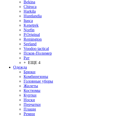
Bekina
Chiruсa
Harkila
Huntlandia
Itasca
Kenetrek
Norfin
P.Original
Remington
Seeland
Voodoo tactical
Псков-Полимер
Рат
+ ЕЩЕ 4
Одежда
Брюки
Комбинезоны
Головные уборы
Жилеты
Костюмы
Куртки
Носки
Перчатки
Плащи
Ремни