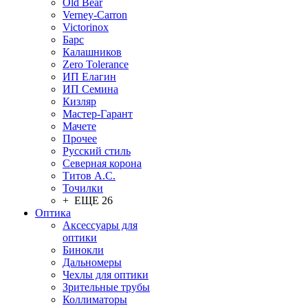
Old Bear
Verney-Carron
Victorinox
Барс
Калашников
Zero Tolerance
ИП Елагин
ИП Семина
Кизляр
Мастер-Гарант
Мачете
Прочее
Русский стиль
Северная корона
Титов А.С.
Точилки
+ ЕЩЕ 26
Оптика
Аксессуары для
оптики
Бинокли
Дальномеры
Чехлы для оптики
Зрительные трубы
Коллиматоры