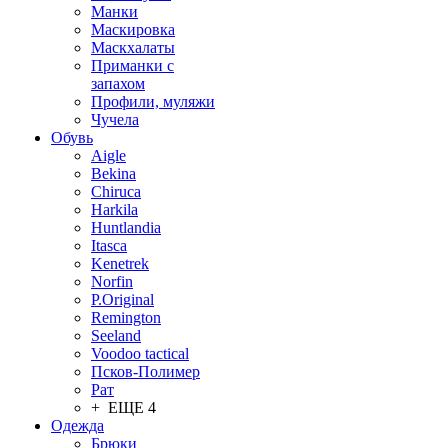
Манки
Маскировка
Маскхалаты
Приманки с
запахом
Профили, муляжи
Чучела
Обувь
Aigle
Bekina
Chiruсa
Harkila
Huntlandia
Itasca
Kenetrek
Norfin
P.Original
Remington
Seeland
Voodoo tactical
Псков-Полимер
Рат
+ ЕЩЕ 4
Одежда
Брюки