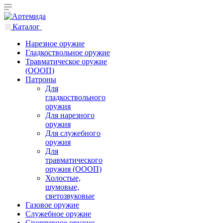
Каталог
Нарезное оружие
Гладкоствольное оружие
Травматическое оружие
(ОООП)
Патроны
Для
гладкоствольного
оружия
Для нарезного
оружия
Для служебного
оружия
Для
травматического
оружия (ОООП)
Холостые,
шумовые,
светозвуковые
Газовое оружие
Служебное оружие
Спортивное оружие