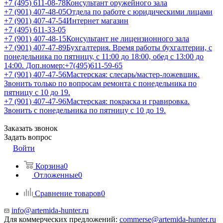
+7 (495) 611-08-78
Консультант оружейного зала
+7 (901) 407-48-05
Отдела по работе с юридическими лицами
+7 (901) 407-47-54
Интернет магазин
+7 (495) 611-33-05
+7 (901) 407-48-15
Консультант не лицензионного зала
+7 (901) 407-47-89
Бухгалтерия. Время работы бухгалтерии, с
понедельника по пятницу, с 11:00 до 18:00, обед с 13:00 до
14:00. Доп.номер:+7(495)611-59-65
+7 (901) 407-47-56
Мастерская: слесарь/мастер-ложевщик.
Звонить только по вопросам ремонта с понедельника по
пятницу с 10 до 19.
+7 (901) 407-47-96
Мастерская: покраска и гравировка.
Звонить с понедельника по пятницу с 10 до 19.
Заказать звонок
Задать вопрос
Войти
Корзина
0
Отложенные
0
Сравнение товаров
0
info@artemida-hunter.ru
Для коммерческих предложений:
commerse@artemida-hunter.ru