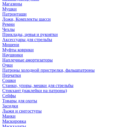
Магазины
Мушки
Патронташи
Ложи, Комплекты шасси
Ремни
Чехлы
Приклады, цевья и рукоятки
Аксессуары для стрельбы
Мишени
Муфты коврики
Наушники
Наплечные амортизаторы
Очки
Патроны холодной пристрелки, фальшпатроны
Перчатки
Сошки
Станки, упоры, мешки для стрельбы
Стикхант (наклейки на патроны)
Сейфы
Товары для охоты
Засидки
Лыжи и снегоступы
Манки
Маскировка
Маскхалаты