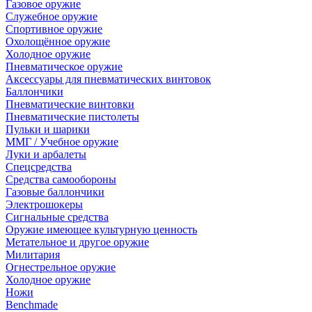
Газовое оружие
Служебное оружие
Спортивное оружие
Охолощённое оружие
Холодное оружие
Пневматическое оружие
Аксессуары для пневматических винтовок
Баллончики
Пневматические винтовки
Пневматические пистолеты
Пульки и шарики
ММГ / Учебное оружие
Луки и арбалеты
Спецсредства
Средства самообороны
Газовые баллончики
Электрошокеры
Сигнальные средства
Оружие имеющее культурную ценность
Метательное и другое оружие
Милитария
Огнестрельное оружие
Холодное оружие
Ножи
Benchmade