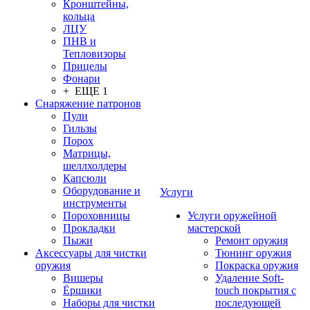
Кронштейны,
кольца
ЛЦУ
ПНВ и
Тепловизоры
Прицелы
Фонари
+ ЕЩЕ 1
Снаряжение патронов
Пули
Гильзы
Порох
Матрицы,
шеллхолдеры
Капсюли
Оборудование и
Услуги
инструменты
Пороховницы
Услуги оружейной
Прокладки
мастерской
Пыжи
Ремонт оружия
Аксессуары для чистки
Тюнинг оружия
оружия
Покраска оружия
Вишеры
Удаление Soft-
Ёршики
touch покрытия с
Наборы для чистки
последующей