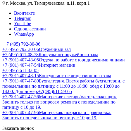
г. Москва, ул. Тимирязевская, д.11, корп.1
Вконтакте
Telegram
YouTube
Одноклассники
WhatsApp
+7 (495) 792-30-06
+7 (495) 792-30-06
Оружейный зал
+7 (495) 611-08-78
Консультант оружейного зала
+7 (901) 407-48-05
Отдела по работе с юридическими лицами
+7 (901) 407-47-54
Интернет магазин
+7 (495) 611-33-05
+7 (901) 407-48-15
Консультант не лицензионного зала
+7 (901) 407-47-89
Бухгалтерия. Время работы бухгалтерии, с
понедельника по пятницу, с 11:00 до 18:00, обед с 13:00 до
14:00. Доп.номер:+7(495)611-59-65
+7 (901) 407-47-56
Мастерская: слесарь/мастер-ложевщик.
Звонить только по вопросам ремонта с понедельника по
пятницу с 10 до 19.
+7 (901) 407-47-96
Мастерская: покраска и гравировка.
Звонить с понедельника по пятницу с 10 до 19.
Заказать звонок