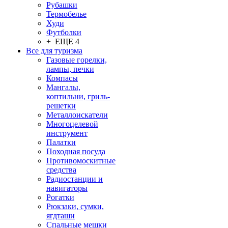
Рубашки
Термобелье
Худи
Футболки
+ ЕЩЕ 4
Все для туризма
Газовые горелки,
лампы, печки
Компасы
Мангалы,
коптильни, гриль-
решетки
Металлоискатели
Многоцелевой
инструмент
Палатки
Походная посуда
Противомоскитные
средства
Радиостанции и
навигаторы
Рогатки
Рюкзаки, сумки,
ягдташи
Спальные мешки