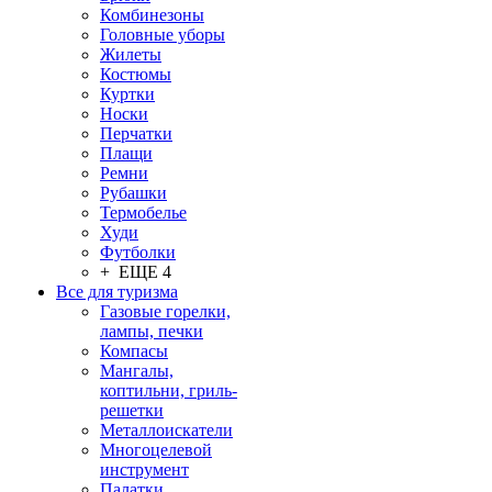
Комбинезоны
Головные уборы
Жилеты
Костюмы
Куртки
Носки
Перчатки
Плащи
Ремни
Рубашки
Термобелье
Худи
Футболки
+ ЕЩЕ 4
Все для туризма
Газовые горелки,
лампы, печки
Компасы
Мангалы,
коптильни, гриль-
решетки
Металлоискатели
Многоцелевой
инструмент
Палатки