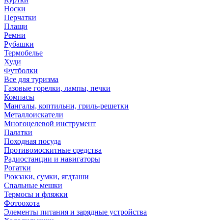
Носки
Перчатки
Плащи
Ремни
Рубашки
Термобелье
Худи
Футболки
Все для туризма
Газовые горелки, лампы, печки
Компасы
Мангалы, коптильни, гриль-решетки
Металлоискатели
Многоцелевой инструмент
Палатки
Походная посуда
Противомоскитные средства
Радиостанции и навигаторы
Рогатки
Рюкзаки, сумки, ягдташи
Спальные мешки
Термосы и фляжки
Фотоохота
Элементы питания и зарядные устройства