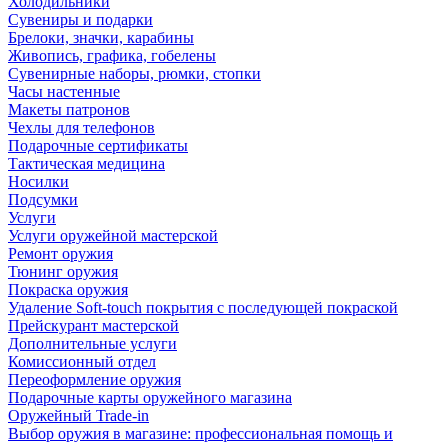
Холодильники
Сувениры и подарки
Брелоки, значки, карабины
Живопись, графика, гобелены
Сувенирные наборы, рюмки, стопки
Часы настенные
Макеты патронов
Чехлы для телефонов
Подарочные сертификаты
Тактическая медицина
Носилки
Подсумки
Услуги
Услуги оружейной мастерской
Ремонт оружия
Тюнинг оружия
Покраска оружия
Удаление Soft-touch покрытия с последующей покраской
Прейскурант мастерской
Дополнительные услуги
Комиссионный отдел
Переоформление оружия
Подарочные карты оружейного магазина
Оружейный Trade-in
Выбор оружия в магазине: профессиональная помощь и