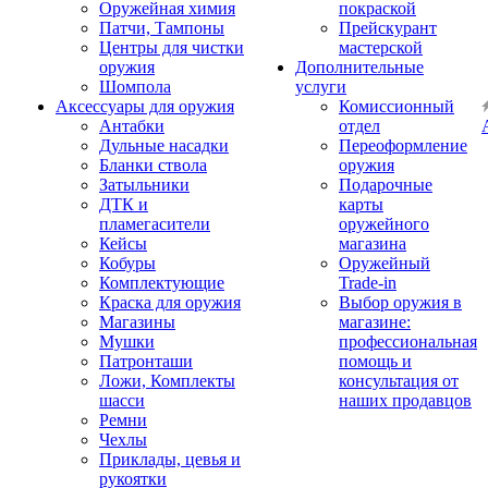
Оружейная химия
покраской
Патчи, Тампоны
Прейскурант
Центры для чистки
мастерской
оружия
Дополнительные
Шомпола
услуги
Аксессуары для оружия
Комиссионный
Антабки
отдел
Дульные насадки
Переоформление
Бланки ствола
оружия
Затыльники
Подарочные
ДТК и
карты
пламегасители
оружейного
Кейсы
магазина
Кобуры
Оружейный
Комплектующие
Trade-in
Краска для оружия
Выбор оружия в
Магазины
магазине:
Мушки
профессиональная
Патронташи
помощь и
Ложи, Комплекты
консультация от
шасси
наших продавцов
Ремни
Чехлы
Приклады, цевья и
рукоятки