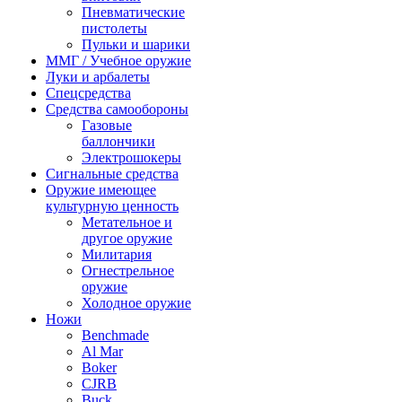
Пневматические
пистолеты
Пульки и шарики
ММГ / Учебное оружие
Луки и арбалеты
Спецсредства
Средства самообороны
Газовые
баллончики
Электрошокеры
Сигнальные средства
Оружие имеющее
культурную ценность
Метательное и
другое оружие
Милитария
Огнестрельное
оружие
Холодное оружие
Ножи
Benchmade
Al Mar
Boker
CJRB
Buck