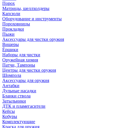
Порох
Матрицы, шеллхолдеры
Капсюли
Оборудование и инструменты
Пороховницы
Прокладки
Пыжи
Аксессуары для чистки оружия
Вишеры
Ёршики
Наборы для чистки
Оружейная химия
Патчи, Тампоны
Центры для чистки оружия
Шомпола
Аксессуары для оружия
Антабки
Дульные насадки
Бланки ствола
Затыльники
ДТК и пламегасители
Кейсы
Кобуры
Комплектующие
Краска для оружия