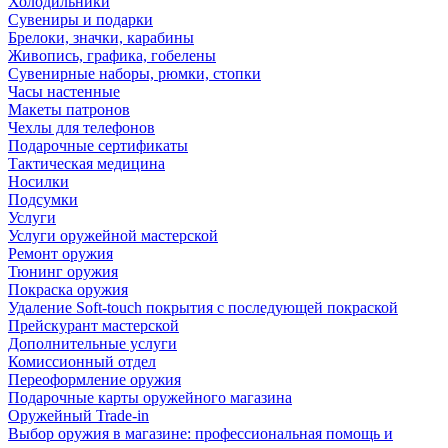
Холодильники
Сувениры и подарки
Брелоки, значки, карабины
Живопись, графика, гобелены
Сувенирные наборы, рюмки, стопки
Часы настенные
Макеты патронов
Чехлы для телефонов
Подарочные сертификаты
Тактическая медицина
Носилки
Подсумки
Услуги
Услуги оружейной мастерской
Ремонт оружия
Тюнинг оружия
Покраска оружия
Удаление Soft-touch покрытия с последующей покраской
Прейскурант мастерской
Дополнительные услуги
Комиссионный отдел
Переоформление оружия
Подарочные карты оружейного магазина
Оружейный Trade-in
Выбор оружия в магазине: профессиональная помощь и