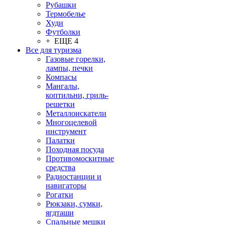
Рубашки
Термобелье
Худи
Футболки
+ ЕЩЕ 4
Все для туризма
Газовые горелки,
лампы, печки
Компасы
Мангалы,
коптильни, гриль-
решетки
Металлоискатели
Многоцелевой
инструмент
Палатки
Походная посуда
Противомоскитные
средства
Радиостанции и
навигаторы
Рогатки
Рюкзаки, сумки,
ягдташи
Спальные мешки