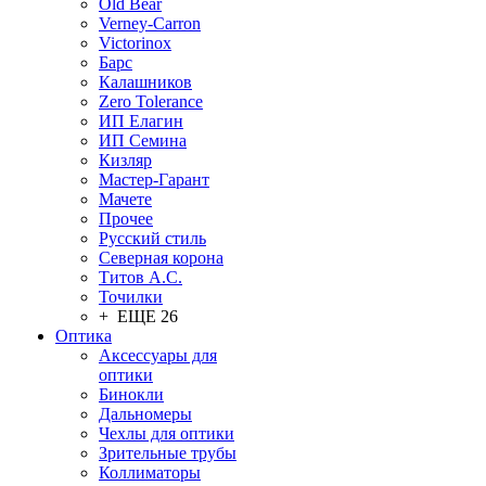
Old Bear
Verney-Carron
Victorinox
Барс
Калашников
Zero Tolerance
ИП Елагин
ИП Семина
Кизляр
Мастер-Гарант
Мачете
Прочее
Русский стиль
Северная корона
Титов А.С.
Точилки
+ ЕЩЕ 26
Оптика
Аксессуары для
оптики
Бинокли
Дальномеры
Чехлы для оптики
Зрительные трубы
Коллиматоры