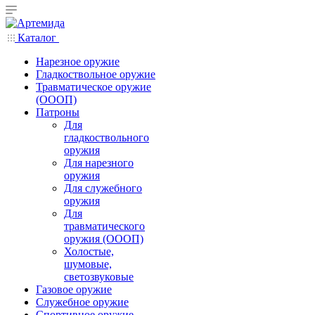
Каталог
Нарезное оружие
Гладкоствольное оружие
Травматическое оружие
(ОООП)
Патроны
Для
гладкоствольного
оружия
Для нарезного
оружия
Для служебного
оружия
Для
травматического
оружия (ОООП)
Холостые,
шумовые,
светозвуковые
Газовое оружие
Служебное оружие
Спортивное оружие