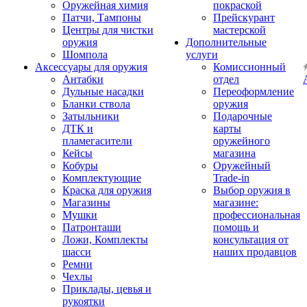
Оружейная химия
покраской
Патчи, Тампоны
Прейскурант
Центры для чистки
мастерской
оружия
Дополнительные
Шомпола
услуги
Аксессуары для оружия
Комиссионный
Антабки
отдел
Дульные насадки
Переоформление
Бланки ствола
оружия
Затыльники
Подарочные
ДТК и
карты
пламегасители
оружейного
Кейсы
магазина
Кобуры
Оружейный
Комплектующие
Trade-in
Краска для оружия
Выбор оружия в
Магазины
магазине:
Мушки
профессиональная
Патронташи
помощь и
Ложи, Комплекты
консультация от
шасси
наших продавцов
Ремни
Чехлы
Приклады, цевья и
рукоятки