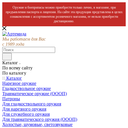
Оружие и боеприпасы можно приобрести только лично, в магазине, при
предъявлении паспорта и лицензии. На сайте эта продукция представлена в целях
ознакомления с ассортиментом розничного магазина, ее нельзя приобрести
дистанционно.
Мы работаем для Вас
с 1989 года
Каталог
По всему сайту
По каталогу
Каталог
Нарезное оружие
Гладкоствольное оружие
Травматическое оружие (ОООП)
Патроны
Для гладкоствольного оружия
Для нарезного оружия
Для служебного оружия
Для травматического оружия (ОООП)
Холостые, шумовые, светозвуковые