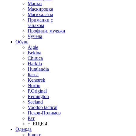
Манки
Маскировка
Маскхалаты
Приманки с
запахом
Профили, муляжи
Чучела
Обувь
Aigle
Bekina
Chiruсa
Harkila
Huntlandia
Itasca
Kenetrek
Norfin
P.Original
Remington
Seeland
Voodoo tactical
Псков-Полимер
Рат
+ ЕЩЕ 4
Одежда
Брюки