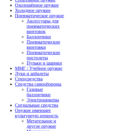
Охолощённое оружие
Холодное оружие
Пневматическое оружие
Аксессуары для
пневматических
винтовок
Баллончики
Пневматические
винтовки
Пневматические
пистолеты
Пульки и шарики
ММГ / Учебное оружие
Луки и арбалеты
Спецсредства
Средства самообороны
Газовые
баллончики
Электрошокеры
Сигнальные средства
Оружие имеющее
культурную ценность
Метательное и
другое оружие