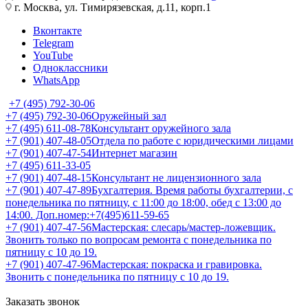
г. Москва, ул. Тимирязевская, д.11, корп.1
Вконтакте
Telegram
YouTube
Одноклассники
WhatsApp
+7 (495) 792-30-06
+7 (495) 792-30-06
Оружейный зал
+7 (495) 611-08-78
Консультант оружейного зала
+7 (901) 407-48-05
Отдела по работе с юридическими лицами
+7 (901) 407-47-54
Интернет магазин
+7 (495) 611-33-05
+7 (901) 407-48-15
Консультант не лицензионного зала
+7 (901) 407-47-89
Бухгалтерия. Время работы бухгалтерии, с
понедельника по пятницу, с 11:00 до 18:00, обед с 13:00 до
14:00. Доп.номер:+7(495)611-59-65
+7 (901) 407-47-56
Мастерская: слесарь/мастер-ложевщик.
Звонить только по вопросам ремонта с понедельника по
пятницу с 10 до 19.
+7 (901) 407-47-96
Мастерская: покраска и гравировка.
Звонить с понедельника по пятницу с 10 до 19.
Заказать звонок