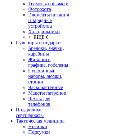
Термосы и фляжки
Фотоохота
Элементы питания
и зарядные
устройства
Холодильники
+ ЕЩЕ 6
Сувениры и подарки
Брелоки, значки,
карабины
Живопись,
графика, гобелены
Сувенирные
наборы, рюмки,
стопки
Часы настенные
Макеты патронов
Чехлы для
телефонов
Подарочные
сертификаты
Тактическая медицина
Носилки
Подсумки