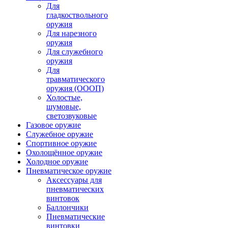
Для
гладкоствольного
оружия
Для нарезного
оружия
Для служебного
оружия
Для
травматического
оружия (ОООП)
Холостые,
шумовые,
светозвуковые
Газовое оружие
Служебное оружие
Спортивное оружие
Охолощённое оружие
Холодное оружие
Пневматическое оружие
Аксессуары для
пневматических
винтовок
Баллончики
Пневматические
винтовки