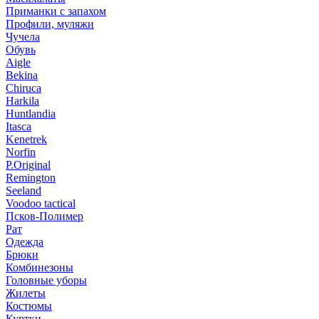
Приманки с запахом
Профили, муляжи
Чучела
Обувь
Aigle
Bekina
Chiruсa
Harkila
Huntlandia
Itasca
Kenetrek
Norfin
P.Original
Remington
Seeland
Voodoo tactical
Псков-Полимер
Рат
Одежда
Брюки
Комбинезоны
Головные уборы
Жилеты
Костюмы
Куртки