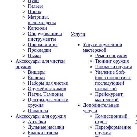
Пули
Гильзы
Порох
Матрицы,
шеллхолдеры
Капсюли
Оборудование и
Услуги
инструменты
Пороховницы
Услуги оружейной
Прокладки
мастерской
Пыжи
Ремонт оружия
Аксессуары для чистки
Тюнинг оружия
оружия
Покраска оружия
Вишеры
Удаление Soft-
Ёршики
touch покрытия с
Наборы для чистки
последующей
Оружейная химия
покраской
Патчи, Тампоны
Прейскурант
Центры для чистки
мастерской
оружия
Дополнительные
Шомпола
услуги
Аксессуары для оружия
Комиссионный
Антабки
отдел
Дульные насадки
Переоформление
Бланки ствола
оружия