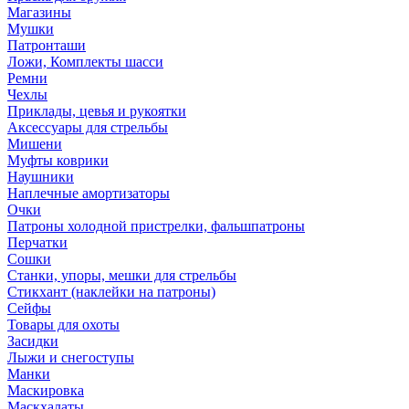
Магазины
Мушки
Патронташи
Ложи, Комплекты шасси
Ремни
Чехлы
Приклады, цевья и рукоятки
Аксессуары для стрельбы
Мишени
Муфты коврики
Наушники
Наплечные амортизаторы
Очки
Патроны холодной пристрелки, фальшпатроны
Перчатки
Сошки
Станки, упоры, мешки для стрельбы
Стикхант (наклейки на патроны)
Сейфы
Товары для охоты
Засидки
Лыжи и снегоступы
Манки
Маскировка
Маскхалаты