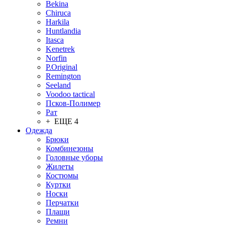
Bekina
Chiruсa
Harkila
Huntlandia
Itasca
Kenetrek
Norfin
P.Original
Remington
Seeland
Voodoo tactical
Псков-Полимер
Рат
+ ЕЩЕ 4
Одежда
Брюки
Комбинезоны
Головные уборы
Жилеты
Костюмы
Куртки
Носки
Перчатки
Плащи
Ремни