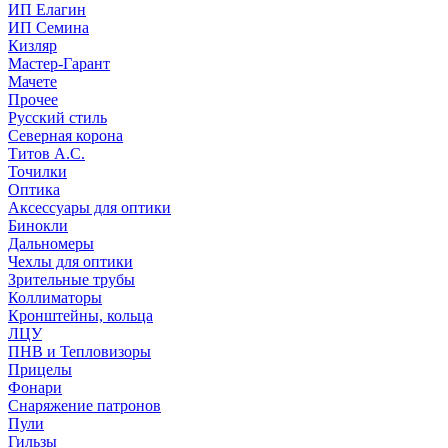
ИП Елагин
ИП Семина
Кизляр
Мастер-Гарант
Мачете
Прочее
Русский стиль
Северная корона
Титов А.С.
Точилки
Оптика
Аксессуары для оптики
Бинокли
Дальномеры
Чехлы для оптики
Зрительные трубы
Коллиматоры
Кронштейны, кольца
ЛЦУ
ПНВ и Тепловизоры
Прицелы
Фонари
Снаряжение патронов
Пули
Гильзы