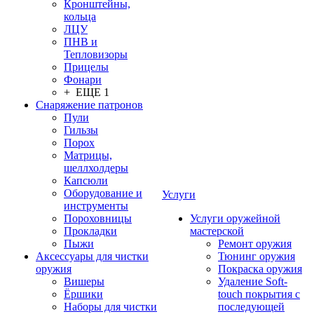
Кронштейны,
кольца
ЛЦУ
ПНВ и
Тепловизоры
Прицелы
Фонари
+ ЕЩЕ 1
Снаряжение патронов
Пули
Гильзы
Порох
Матрицы,
шеллхолдеры
Капсюли
Оборудование и
Услуги
инструменты
Пороховницы
Услуги оружейной
Прокладки
мастерской
Пыжи
Ремонт оружия
Аксессуары для чистки
Тюнинг оружия
оружия
Покраска оружия
Вишеры
Удаление Soft-
Ёршики
touch покрытия с
Наборы для чистки
последующей