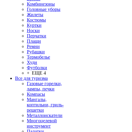
Комбинезоны
Головные уборы
Жилеты
Костюмы
Куртки
Носки
Перчатки
Плащи
Ремни
Рубашки
Термобелье
Худи
Футболки
+ ЕЩЕ 4
Все для туризма
Газовые горелки,
лампы, печки
Компасы
Мангалы,
коптильни, гриль-
решетки
Металлоискатели
Многоцелевой
инструмент
Палатки