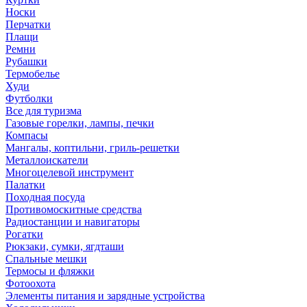
Носки
Перчатки
Плащи
Ремни
Рубашки
Термобелье
Худи
Футболки
Все для туризма
Газовые горелки, лампы, печки
Компасы
Мангалы, коптильни, гриль-решетки
Металлоискатели
Многоцелевой инструмент
Палатки
Походная посуда
Противомоскитные средства
Радиостанции и навигаторы
Рогатки
Рюкзаки, сумки, ягдташи
Спальные мешки
Термосы и фляжки
Фотоохота
Элементы питания и зарядные устройства