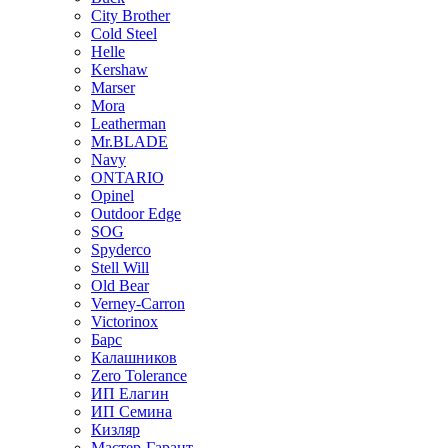
City Brother
Cold Steel
Helle
Kershaw
Marser
Mora
Leatherman
Mr.BLADE
Navy
ONTARIO
Opinel
Outdoor Edge
SOG
Spyderco
Stell Will
Old Bear
Verney-Carron
Victorinox
Барс
Калашников
Zero Tolerance
ИП Елагин
ИП Семина
Кизляр
Мастер-Гарант