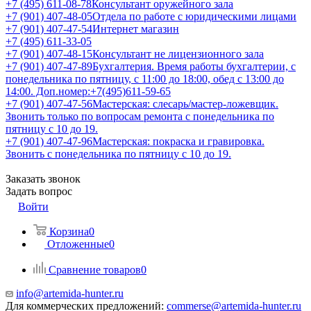
+7 (495) 611-08-78
Консультант оружейного зала
+7 (901) 407-48-05
Отдела по работе с юридическими лицами
+7 (901) 407-47-54
Интернет магазин
+7 (495) 611-33-05
+7 (901) 407-48-15
Консультант не лицензионного зала
+7 (901) 407-47-89
Бухгалтерия. Время работы бухгалтерии, с
понедельника по пятницу, с 11:00 до 18:00, обед с 13:00 до
14:00. Доп.номер:+7(495)611-59-65
+7 (901) 407-47-56
Мастерская: слесарь/мастер-ложевщик.
Звонить только по вопросам ремонта с понедельника по
пятницу с 10 до 19.
+7 (901) 407-47-96
Мастерская: покраска и гравировка.
Звонить с понедельника по пятницу с 10 до 19.
Заказать звонок
Задать вопрос
Войти
Корзина
0
Отложенные
0
Сравнение товаров
0
info@artemida-hunter.ru
Для коммерческих предложений:
commerse@artemida-hunter.ru