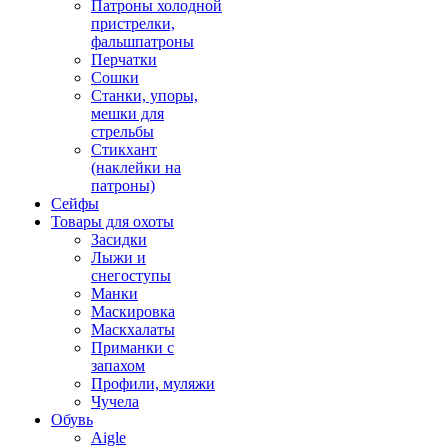
Патроны холодной
пристрелки,
фальшпатроны
Перчатки
Сошки
Станки, упоры,
мешки для
стрельбы
Стикхант
(наклейки на
патроны)
Сейфы
Товары для охоты
Засидки
Лыжи и
снегоступы
Манки
Маскировка
Маскхалаты
Приманки с
запахом
Профили, муляжи
Чучела
Обувь
Aigle