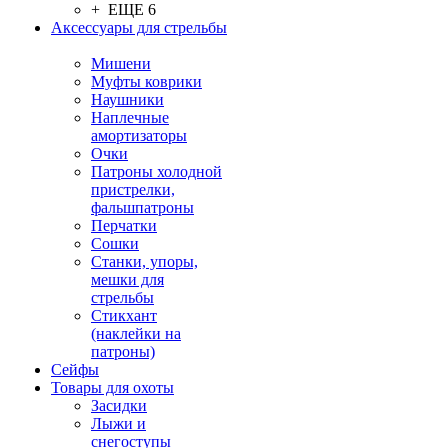
+ ЕЩЕ 6
Аксессуары для стрельбы
Мишени
Муфты коврики
Наушники
Наплечные
амортизаторы
Очки
Патроны холодной
пристрелки,
фальшпатроны
Перчатки
Сошки
Станки, упоры,
мешки для
стрельбы
Стикхант
(наклейки на
патроны)
Сейфы
Товары для охоты
Засидки
Лыжи и
снегоступы