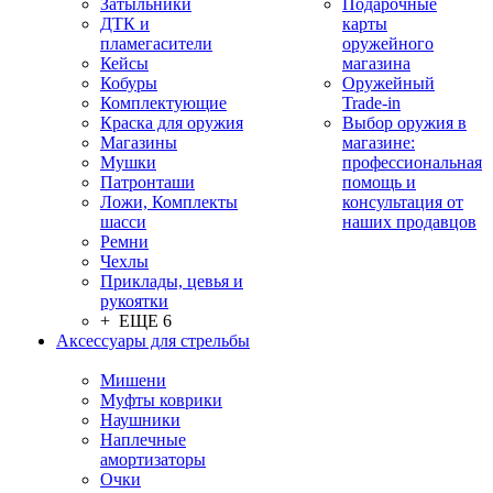
Затыльники
Подарочные
ДТК и
карты
пламегасители
оружейного
Кейсы
магазина
Кобуры
Оружейный
Комплектующие
Trade-in
Краска для оружия
Выбор оружия в
Магазины
магазине:
Мушки
профессиональная
Патронташи
помощь и
Ложи, Комплекты
консультация от
шасси
наших продавцов
Ремни
Чехлы
Приклады, цевья и
рукоятки
+ ЕЩЕ 6
Аксессуары для стрельбы
Мишени
Муфты коврики
Наушники
Наплечные
амортизаторы
Очки