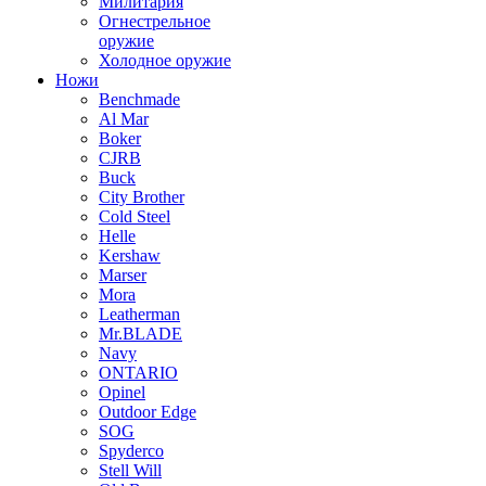
Милитария
Огнестрельное
оружие
Холодное оружие
Ножи
Benchmade
Al Mar
Boker
CJRB
Buck
City Brother
Cold Steel
Helle
Kershaw
Marser
Mora
Leatherman
Mr.BLADE
Navy
ONTARIO
Opinel
Outdoor Edge
SOG
Spyderco
Stell Will