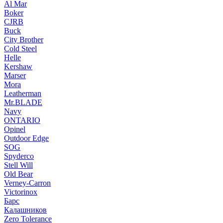
Al Mar
Boker
CJRB
Buck
City Brother
Cold Steel
Helle
Kershaw
Marser
Mora
Leatherman
Mr.BLADE
Navy
ONTARIO
Opinel
Outdoor Edge
SOG
Spyderco
Stell Will
Old Bear
Verney-Carron
Victorinox
Барс
Калашников
Zero Tolerance