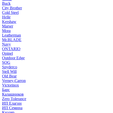
Buck
City Brother
Cold Steel
Helle
Kershaw
Marser
Mora
Leatherman
Mr.BLADE
Navy
ONTARIO
Opinel
Outdoor Edge
SOG
Spyderco
Stell Will
Old Bear
Verney-Carron
Victorinox
Барс
Калашников
Zero Tolerance
ИП Елагин
ИП Семина
Кизляр