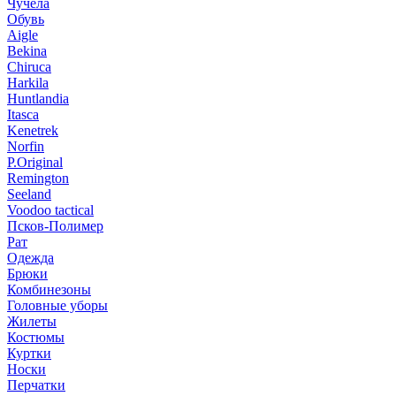
Чучела
Обувь
Aigle
Bekina
Chiruсa
Harkila
Huntlandia
Itasca
Kenetrek
Norfin
P.Original
Remington
Seeland
Voodoo tactical
Псков-Полимер
Рат
Одежда
Брюки
Комбинезоны
Головные уборы
Жилеты
Костюмы
Куртки
Носки
Перчатки