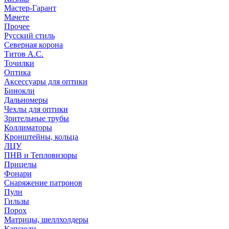
Мастер-Гарант
Мачете
Прочее
Русский стиль
Северная корона
Титов А.С.
Точилки
Оптика
Аксессуары для оптики
Бинокли
Дальномеры
Чехлы для оптики
Зрительные трубы
Коллиматоры
Кронштейны, кольца
ЛЦУ
ПНВ и Тепловизоры
Прицелы
Фонари
Снаряжение патронов
Пули
Гильзы
Порох
Матрицы, шеллхолдеры
Капсюли