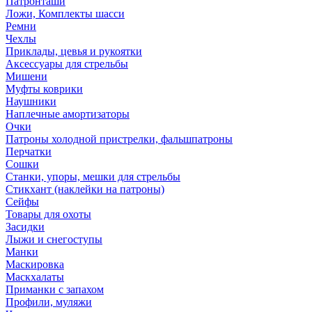
Патронташи
Ложи, Комплекты шасси
Ремни
Чехлы
Приклады, цевья и рукоятки
Аксессуары для стрельбы
Мишени
Муфты коврики
Наушники
Наплечные амортизаторы
Очки
Патроны холодной пристрелки, фальшпатроны
Перчатки
Сошки
Станки, упоры, мешки для стрельбы
Стикхант (наклейки на патроны)
Сейфы
Товары для охоты
Засидки
Лыжи и снегоступы
Манки
Маскировка
Маскхалаты
Приманки с запахом
Профили, муляжи