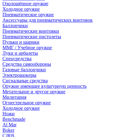
Охолощённое оружие
Холодное оружие
Пневматическое оружие
Аксессуары для пневматических винтовок
Баллончики
Пневматические винтовки
Пневматические пистолеты
Пульки и шарики
ММГ / Учебное оружие
Луки и арбалеты
Спецсредства
Средства самообороны
Газовые баллончики
Электрошокеры
Сигнальные средства
Оружие имеющее культурную ценность
Метательное и другое оружие
Милитария
Огнестрельное оружие
Холодное оружие
Ножи
Benchmade
Al Mar
Boker
CJRB