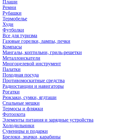
Плащи
Ремни
Рубашки
Термобелье
Худи
Футболки
Все для туризма
Газовые горелки, лампы, печки
Компасы
Мангалы, коптильни, гриль-решетки
Металлоискатели
Многоцелевой инструмент
Палатки
Походная посуда
Противомоскитные средства
Радиостанции и навигаторы
Рогатки
Рюкзаки, сумки, ягдташи
Спальные мешки
Термосы и фляжки
Фотоохота
Элементы питания и зарядные устройства
Холодильники
Сувениры и подарки
Брелоки, значки, карабины