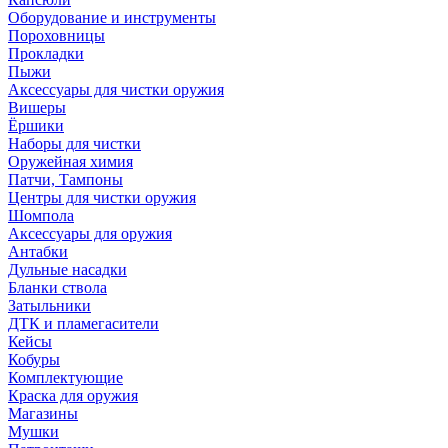
Оборудование и инструменты
Пороховницы
Прокладки
Пыжи
Аксессуары для чистки оружия
Вишеры
Ёршики
Наборы для чистки
Оружейная химия
Патчи, Тампоны
Центры для чистки оружия
Шомпола
Аксессуары для оружия
Антабки
Дульные насадки
Бланки ствола
Затыльники
ДТК и пламегасители
Кейсы
Кобуры
Комплектующие
Краска для оружия
Магазины
Мушки