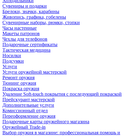
Холодильники
Сувениры и подарки
Брелоки, значки, карабины
Живопись, графика, гобелены
Сувенирные наборы, рюмки, стопки
Часы настенные
Макеты патронов
Чехлы для телефонов
Подарочные сертификаты
Тактическая медицина
Носилки
Подсумки
Услуги
Услуги оружейной мастерской
Ремонт оружия
Тюнинг оружия
Покраска оружия
Удаление Soft-touch покрытия с последующей покраской
Прейскурант мастерской
Дополнительные услуги
Комиссионный отдел
Переоформление оружия
Подарочные карты оружейного магазина
Оружейный Trade-in
Выбор оружия в магазине: профессиональная помощь и