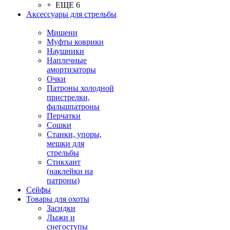
+ ЕЩЕ 6
Аксессуары для стрельбы
Мишени
Муфты коврики
Наушники
Наплечные
амортизаторы
Очки
Патроны холодной
пристрелки,
фальшпатроны
Перчатки
Сошки
Станки, упоры,
мешки для
стрельбы
Стикхант
(наклейки на
патроны)
Сейфы
Товары для охоты
Засидки
Лыжи и
снегоступы