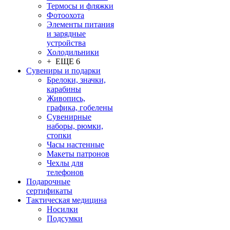
Термосы и фляжки
Фотоохота
Элементы питания
и зарядные
устройства
Холодильники
+ ЕЩЕ 6
Сувениры и подарки
Брелоки, значки,
карабины
Живопись,
графика, гобелены
Сувенирные
наборы, рюмки,
стопки
Часы настенные
Макеты патронов
Чехлы для
телефонов
Подарочные
сертификаты
Тактическая медицина
Носилки
Подсумки