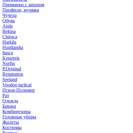
Приманки с запахом
Профили, муляжи
Чучела
Обувь
Aigle
Bekina
Chiruсa
Harkila
Huntlandia
Itasca
Kenetrek
Norfin
P.Original
Remington
Seeland
Voodoo tactical
Псков-Полимер
Рат
Одежда
Брюки
Комбинезоны
Головные уборы
Жилеты
Костюмы
Куртки