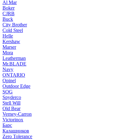
Al Mar
Boker
CJRB
Buck
City Brother
Cold Steel
Helle
Kershaw
Marser
Mora
Leatherman
Mr.BLADE
Navy
ONTARIO
Opinel
Outdoor Edge
SOG
Spyderco
Stell Will
Old Bear
Verney-Carron
Victorinox
Барс
Калашников
Zero Tolerance