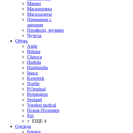
Манки
Маскировка
Маскхалаты
Приманки с
запахом
Профили, муляжи
Чучела
Обувь
Aigle
Bekina
Chiruсa
Harkila
Huntlandia
Itasca
Kenetrek
Norfin
P.Original
Remington
Seeland
Voodoo tactical
Псков-Полимер
Рат
+ ЕЩЕ 4
Одежда
Брюки