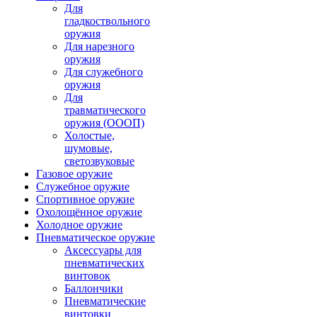
Для
гладкоствольного
оружия
Для нарезного
оружия
Для служебного
оружия
Для
травматического
оружия (ОООП)
Холостые,
шумовые,
светозвуковые
Газовое оружие
Служебное оружие
Спортивное оружие
Охолощённое оружие
Холодное оружие
Пневматическое оружие
Аксессуары для
пневматических
винтовок
Баллончики
Пневматические
винтовки