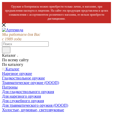
Оружие и боеприпасы можно приобрести только лично, в магазине, при
предъявлении паспорта и лицензии. На сайте эта продукция представлена в целях
ознакомления с ассортиментом розничного магазина, ее нельзя приобрести
дистанционно.
Мы работаем для Вас
с 1989 года
Каталог
По всему сайту
По каталогу
Каталог
Нарезное оружие
Гладкоствольное оружие
Травматическое оружие (ОООП)
Патроны
Для гладкоствольного оружия
Для нарезного оружия
Для служебного оружия
Для травматического оружия (ОООП)
Холостые, шумовые, светозвуковые