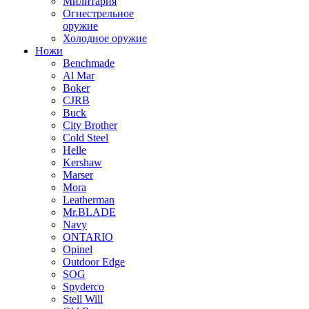
Милитария
Огнестрельное
оружие
Холодное оружие
Ножи
Benchmade
Al Mar
Boker
CJRB
Buck
City Brother
Cold Steel
Helle
Kershaw
Marser
Mora
Leatherman
Mr.BLADE
Navy
ONTARIO
Opinel
Outdoor Edge
SOG
Spyderco
Stell Will