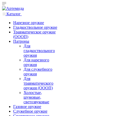
Каталог
Нарезное оружие
Гладкоствольное оружие
Травматическое оружие
(ОООП)
Патроны
Для
гладкоствольного
оружия
Для нарезного
оружия
Для служебного
оружия
Для
травматического
оружия (ОООП)
Холостые,
шумовые,
светозвуковые
Газовое оружие
Служебное оружие
Спортивное оружие