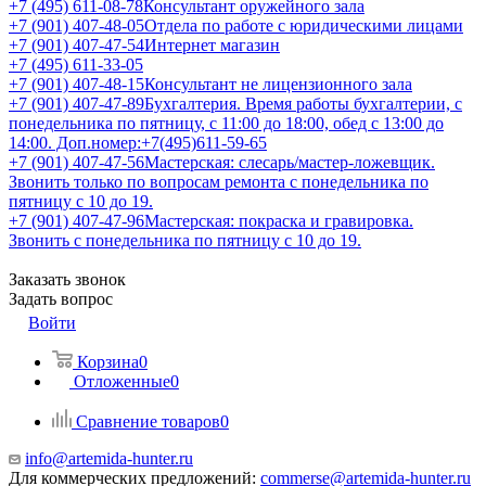
+7 (495) 611-08-78
Консультант оружейного зала
+7 (901) 407-48-05
Отдела по работе с юридическими лицами
+7 (901) 407-47-54
Интернет магазин
+7 (495) 611-33-05
+7 (901) 407-48-15
Консультант не лицензионного зала
+7 (901) 407-47-89
Бухгалтерия. Время работы бухгалтерии, с
понедельника по пятницу, с 11:00 до 18:00, обед с 13:00 до
14:00. Доп.номер:+7(495)611-59-65
+7 (901) 407-47-56
Мастерская: слесарь/мастер-ложевщик.
Звонить только по вопросам ремонта с понедельника по
пятницу с 10 до 19.
+7 (901) 407-47-96
Мастерская: покраска и гравировка.
Звонить с понедельника по пятницу с 10 до 19.
Заказать звонок
Задать вопрос
Войти
Корзина
0
Отложенные
0
Сравнение товаров
0
info@artemida-hunter.ru
Для коммерческих предложений:
commerse@artemida-hunter.ru