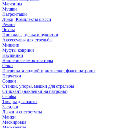
Магазины
Мушки
Патронташи
Ложи, Комплекты шасси
Ремни
Чехлы
Приклады, цевья и рукоятки
Аксессуары для стрельбы
Мишени
Муфты коврики
Наушники
Наплечные амортизаторы
Очки
Патроны холодной пристрелки, фальшпатроны
Перчатки
Сошки
Станки, упоры, мешки для стрельбы
Стикхант (наклейки на патроны)
Сейфы
Товары для охоты
Засидки
Лыжи и снегоступы
Манки
Маскировка
Маскхалаты