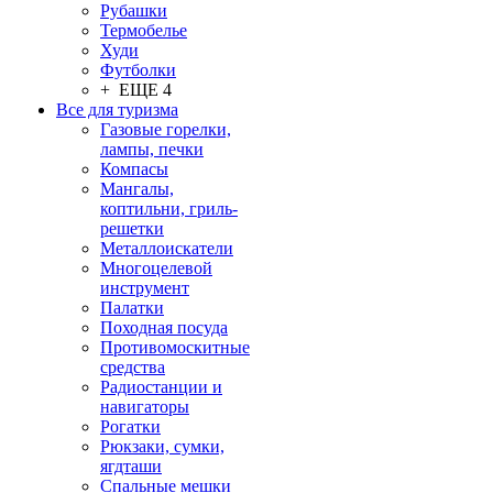
Рубашки
Термобелье
Худи
Футболки
+ ЕЩЕ 4
Все для туризма
Газовые горелки,
лампы, печки
Компасы
Мангалы,
коптильни, гриль-
решетки
Металлоискатели
Многоцелевой
инструмент
Палатки
Походная посуда
Противомоскитные
средства
Радиостанции и
навигаторы
Рогатки
Рюкзаки, сумки,
ягдташи
Спальные мешки