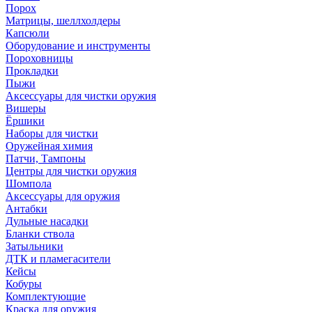
Порох
Матрицы, шеллхолдеры
Капсюли
Оборудование и инструменты
Пороховницы
Прокладки
Пыжи
Аксессуары для чистки оружия
Вишеры
Ёршики
Наборы для чистки
Оружейная химия
Патчи, Тампоны
Центры для чистки оружия
Шомпола
Аксессуары для оружия
Антабки
Дульные насадки
Бланки ствола
Затыльники
ДТК и пламегасители
Кейсы
Кобуры
Комплектующие
Краска для оружия