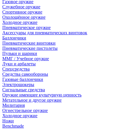
Газовое оружие
Служебное оружие
Спортивное оружие
Охолощённое оружие
Холодное оружие
Пневматическое оружие
Аксессуары для пневматических винтовок
Баллончики
Пневматические винтовки
Пневматические пистолеты
Пульки и шарики
ММГ / Учебное оружие
Луки и арбалеты
Спецсредства
Средства самообороны
Газовые баллончики
Электрошокеры
Сигнальные средства
Оружие имеющее культурную ценность
Метательное и другое оружие
Милитария
Огнестрельное оружие
Холодное оружие
Ножи
Benchmade