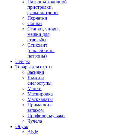
Патроны холодной
пристрелки,
фальшпатроны
Перчатки
Сошки
Станки, упоры,
мешки для
стрельбы
Стикхант
(наклейки на
патроны)
Сейфы
Товары для охоты
Засидки
Лыжи и
снегоступы
Манки
Маскировка
Маскхалаты
Приманки с
запахом
Профили, муляжи
Чучела
Обувь
Aigle