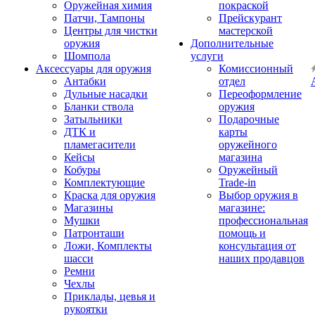
Оружейная химия
покраской
Патчи, Тампоны
Прейскурант
Центры для чистки
мастерской
оружия
Дополнительные
Шомпола
услуги
Аксессуары для оружия
Комиссионный
Антабки
отдел
Дульные насадки
Переоформление
Бланки ствола
оружия
Затыльники
Подарочные
ДТК и
карты
пламегасители
оружейного
Кейсы
магазина
Кобуры
Оружейный
Комплектующие
Trade-in
Краска для оружия
Выбор оружия в
Магазины
магазине:
Мушки
профессиональная
Патронташи
помощь и
Ложи, Комплекты
консультация от
шасси
наших продавцов
Ремни
Чехлы
Приклады, цевья и
рукоятки