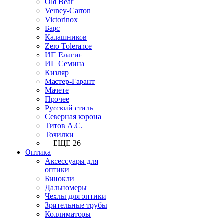
Old Bear
Verney-Carron
Victorinox
Барс
Калашников
Zero Tolerance
ИП Елагин
ИП Семина
Кизляр
Мастер-Гарант
Мачете
Прочее
Русский стиль
Северная корона
Титов А.С.
Точилки
+ ЕЩЕ 26
Оптика
Аксессуары для
оптики
Бинокли
Дальномеры
Чехлы для оптики
Зрительные трубы
Коллиматоры