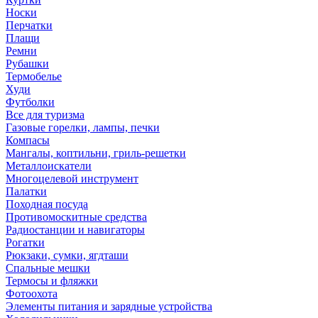
Носки
Перчатки
Плащи
Ремни
Рубашки
Термобелье
Худи
Футболки
Все для туризма
Газовые горелки, лампы, печки
Компасы
Мангалы, коптильни, гриль-решетки
Металлоискатели
Многоцелевой инструмент
Палатки
Походная посуда
Противомоскитные средства
Радиостанции и навигаторы
Рогатки
Рюкзаки, сумки, ягдташи
Спальные мешки
Термосы и фляжки
Фотоохота
Элементы питания и зарядные устройства