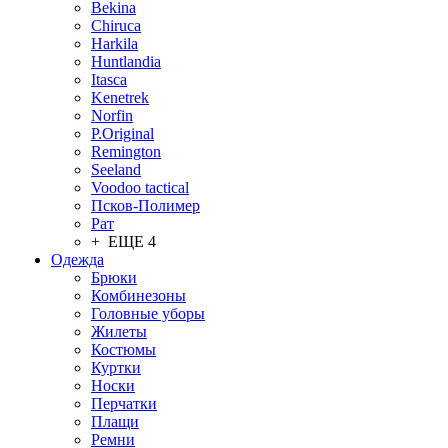
Bekina
Chiruсa
Harkila
Huntlandia
Itasca
Kenetrek
Norfin
P.Original
Remington
Seeland
Voodoo tactical
Псков-Полимер
Рат
+ ЕЩЕ 4
Одежда
Брюки
Комбинезоны
Головные уборы
Жилеты
Костюмы
Куртки
Носки
Перчатки
Плащи
Ремни