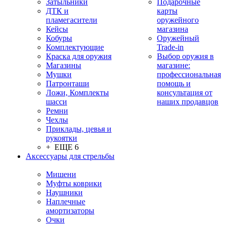
Затыльники
Подарочные
ДТК и
карты
пламегасители
оружейного
Кейсы
магазина
Кобуры
Оружейный
Комплектующие
Trade-in
Краска для оружия
Выбор оружия в
Магазины
магазине:
Мушки
профессиональная
Патронташи
помощь и
Ложи, Комплекты
консультация от
шасси
наших продавцов
Ремни
Чехлы
Приклады, цевья и
рукоятки
+ ЕЩЕ 6
Аксессуары для стрельбы
Мишени
Муфты коврики
Наушники
Наплечные
амортизаторы
Очки