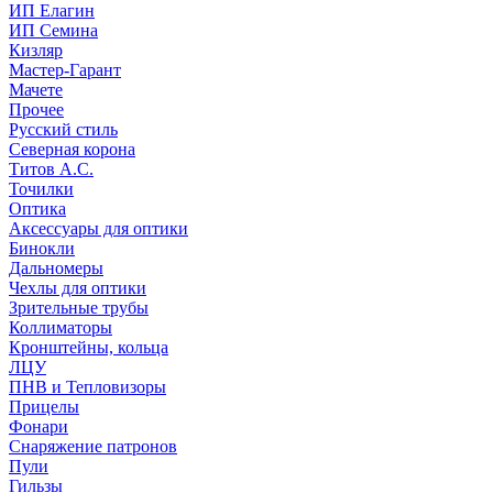
ИП Елагин
ИП Семина
Кизляр
Мастер-Гарант
Мачете
Прочее
Русский стиль
Северная корона
Титов А.С.
Точилки
Оптика
Аксессуары для оптики
Бинокли
Дальномеры
Чехлы для оптики
Зрительные трубы
Коллиматоры
Кронштейны, кольца
ЛЦУ
ПНВ и Тепловизоры
Прицелы
Фонари
Снаряжение патронов
Пули
Гильзы