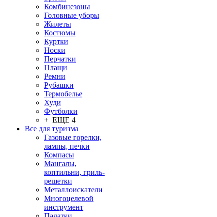
Комбинезоны
Головные уборы
Жилеты
Костюмы
Куртки
Носки
Перчатки
Плащи
Ремни
Рубашки
Термобелье
Худи
Футболки
+ ЕЩЕ 4
Все для туризма
Газовые горелки,
лампы, печки
Компасы
Мангалы,
коптильни, гриль-
решетки
Металлоискатели
Многоцелевой
инструмент
Палатки