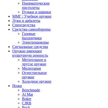
Пневматические
пистолеты
Пульки и шарики
ММГ / Учебное оружие
Луки и арбалеты
Спецсредства
Средства самообороны
Газовые
баллончики
Электрошокеры
Сигнальные средства
Оружие имеющее
культурную ценность
Метательное и
другое оружие
Милитария
Огнестрельное
оружие
Холодное оружие
Ножи
Benchmade
Al Mar
Boker
CJRB
Buck