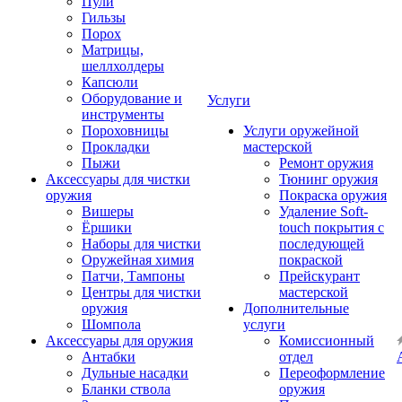
Пули
Гильзы
Порох
Матрицы,
шеллхолдеры
Капсюли
Оборудование и
Услуги
инструменты
Пороховницы
Услуги оружейной
Прокладки
мастерской
Пыжи
Ремонт оружия
Аксессуары для чистки
Тюнинг оружия
оружия
Покраска оружия
Вишеры
Удаление Soft-
Ёршики
touch покрытия с
Наборы для чистки
последующей
Оружейная химия
покраской
Патчи, Тампоны
Прейскурант
Центры для чистки
мастерской
оружия
Дополнительные
Шомпола
услуги
Аксессуары для оружия
Комиссионный
Антабки
отдел
Дульные насадки
Переоформление
Бланки ствола
оружия