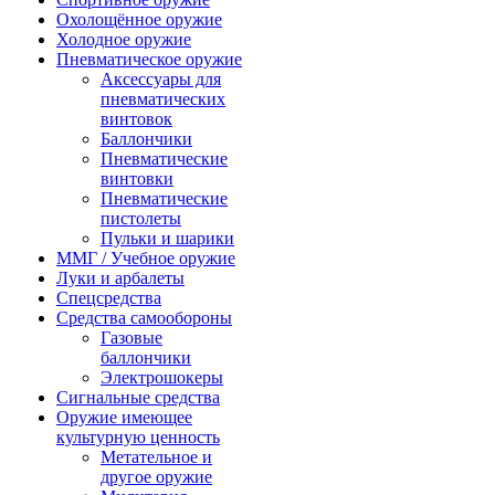
Охолощённое оружие
Холодное оружие
Пневматическое оружие
Аксессуары для
пневматических
винтовок
Баллончики
Пневматические
винтовки
Пневматические
пистолеты
Пульки и шарики
ММГ / Учебное оружие
Луки и арбалеты
Спецсредства
Средства самообороны
Газовые
баллончики
Электрошокеры
Сигнальные средства
Оружие имеющее
культурную ценность
Метательное и
другое оружие