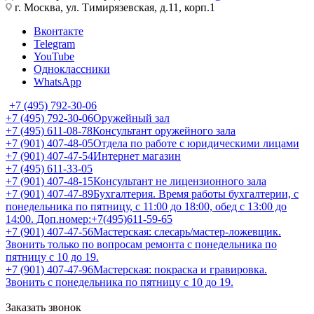
г. Москва, ул. Тимирязевская, д.11, корп.1
Вконтакте
Telegram
YouTube
Одноклассники
WhatsApp
+7 (495) 792-30-06
+7 (495) 792-30-06
Оружейный зал
+7 (495) 611-08-78
Консультант оружейного зала
+7 (901) 407-48-05
Отдела по работе с юридическими лицами
+7 (901) 407-47-54
Интернет магазин
+7 (495) 611-33-05
+7 (901) 407-48-15
Консультант не лицензионного зала
+7 (901) 407-47-89
Бухгалтерия. Время работы бухгалтерии, с
понедельника по пятницу, с 11:00 до 18:00, обед с 13:00 до
14:00. Доп.номер:+7(495)611-59-65
+7 (901) 407-47-56
Мастерская: слесарь/мастер-ложевщик.
Звонить только по вопросам ремонта с понедельника по
пятницу с 10 до 19.
+7 (901) 407-47-96
Мастерская: покраска и гравировка.
Звонить с понедельника по пятницу с 10 до 19.
Заказать звонок