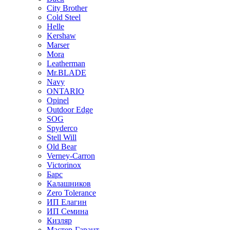
City Brother
Cold Steel
Helle
Kershaw
Marser
Mora
Leatherman
Mr.BLADE
Navy
ONTARIO
Opinel
Outdoor Edge
SOG
Spyderco
Stell Will
Old Bear
Verney-Carron
Victorinox
Барс
Калашников
Zero Tolerance
ИП Елагин
ИП Семина
Кизляр
Мастер-Гарант