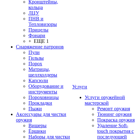
Кронштейны,
кольца
ЛЦУ
ПНВ и
Тепловизоры
Прицелы
Фонари
+ ЕЩЕ 1
Снаряжение патронов
Пули
Гильзы
Порох
Матрицы,
шеллхолдеры
Капсюли
Оборудование и
Услуги
инструменты
Пороховницы
Услуги оружейной
Прокладки
мастерской
Пыжи
Ремонт оружия
Аксессуары для чистки
Тюнинг оружия
оружия
Покраска оружия
Вишеры
Удаление Soft-
Ёршики
touch покрытия с
Наборы для чистки
последующей