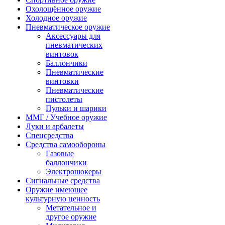
Охолощённое оружие
Холодное оружие
Пневматическое оружие
Аксессуары для
пневматических
винтовок
Баллончики
Пневматические
винтовки
Пневматические
пистолеты
Пульки и шарики
ММГ / Учебное оружие
Луки и арбалеты
Спецсредства
Средства самообороны
Газовые
баллончики
Электрошокеры
Сигнальные средства
Оружие имеющее
культурную ценность
Метательное и
другое оружие