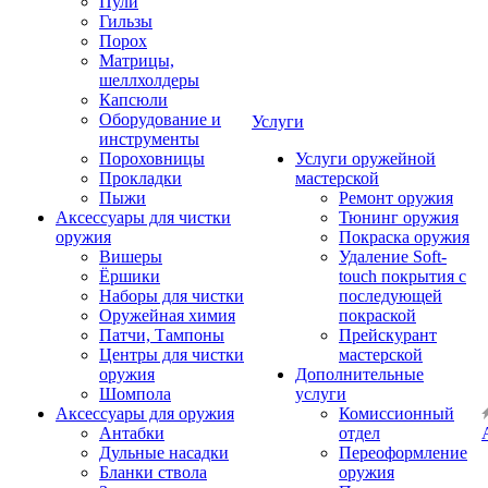
Пули
Гильзы
Порох
Матрицы,
шеллхолдеры
Капсюли
Оборудование и
Услуги
инструменты
Пороховницы
Услуги оружейной
Прокладки
мастерской
Пыжи
Ремонт оружия
Аксессуары для чистки
Тюнинг оружия
оружия
Покраска оружия
Вишеры
Удаление Soft-
Ёршики
touch покрытия с
Наборы для чистки
последующей
Оружейная химия
покраской
Патчи, Тампоны
Прейскурант
Центры для чистки
мастерской
оружия
Дополнительные
Шомпола
услуги
Аксессуары для оружия
Комиссионный
Антабки
отдел
Дульные насадки
Переоформление
Бланки ствола
оружия