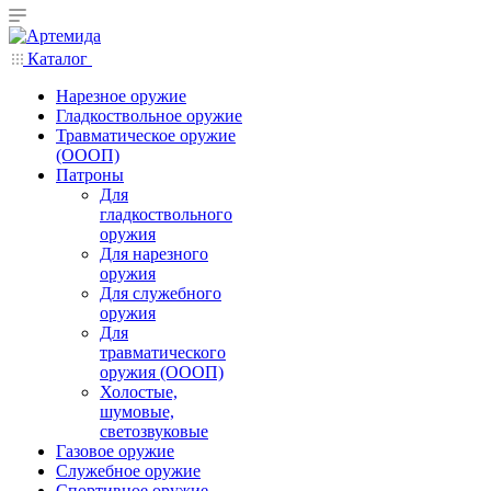
Каталог
Нарезное оружие
Гладкоствольное оружие
Травматическое оружие
(ОООП)
Патроны
Для
гладкоствольного
оружия
Для нарезного
оружия
Для служебного
оружия
Для
травматического
оружия (ОООП)
Холостые,
шумовые,
светозвуковые
Газовое оружие
Служебное оружие
Спортивное оружие