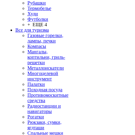
Рубашки
Термобелье
Худи
Футболки
+ ЕЩЕ 4
Все для туризма
Газовые горелки,
лампы, печки
Компасы
Мангалы,
коптильни, гриль-
решетки
Металлоискатели
Многоцелевой
инструмент
Палатки
Походная посуда
Противомоскитные
средства
Радиостанции и
навигаторы
Рогатки
Рюкзаки, сумки,
ягдташи
Спальные мешки