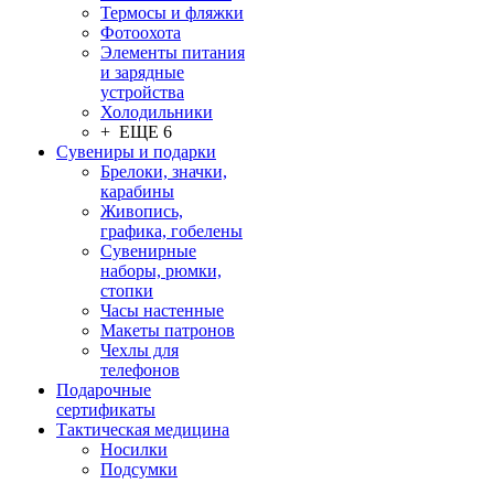
Термосы и фляжки
Фотоохота
Элементы питания
и зарядные
устройства
Холодильники
+ ЕЩЕ 6
Сувениры и подарки
Брелоки, значки,
карабины
Живопись,
графика, гобелены
Сувенирные
наборы, рюмки,
стопки
Часы настенные
Макеты патронов
Чехлы для
телефонов
Подарочные
сертификаты
Тактическая медицина
Носилки
Подсумки