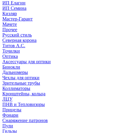
ИП Елагин
ИП Семина
Кизляр
Мастер-Гарант
Мачете
Прочее
Русский стиль
Северная корона
Титов А.С.
Точилки
Оптика
Аксессуары для оптики
Бинокли
Дальномеры
Чехлы для оптики
Зрительные трубы
Коллиматоры
Кронштейны, кольца
ЛЦУ
ПНВ и Тепловизоры
Прицелы
Фонари
Снаряжение патронов
Пули
Гильзы