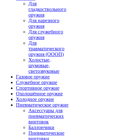
Для
гладкоствольного
оружия
Для нарезного
оружия
Для служебного
оружия
Для
травматического
оружия (ОООП)
Холостые,
шумовые,
светозвуковые
Газовое оружие
Служебное оружие
Спортивное оружие
Охолощённое оружие
Холодное оружие
Пневматическое оружие
Аксессуары для
пневматических
винтовок
Баллончики
Пневматические
винтовки