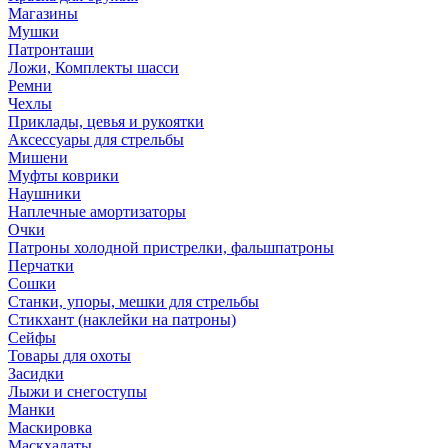
Магазины
Мушки
Патронташи
Ложи, Комплекты шасси
Ремни
Чехлы
Приклады, цевья и рукоятки
Аксессуары для стрельбы
Мишени
Муфты коврики
Наушники
Наплечные амортизаторы
Очки
Патроны холодной пристрелки, фальшпатроны
Перчатки
Сошки
Станки, упоры, мешки для стрельбы
Стикхант (наклейки на патроны)
Сейфы
Товары для охоты
Засидки
Лыжи и снегоступы
Манки
Маскировка
Маскхалаты