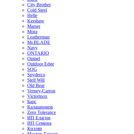
City Brother
Cold Steel
Helle
Kershaw
Marser
Mora
Leatherman
Mr.BLADE
Navy
ONTARIO
Opinel
Outdoor Edge
SOG
Spyderco
Stell Will
Old Bear
Verney-Carron
Victorinox
Барс
Калашников
Zero Tolerance
ИП Елагин
ИП Семина
Кизляр
Мастер-Гарант