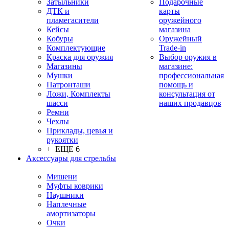
Затыльники
Подарочные
ДТК и
карты
пламегасители
оружейного
Кейсы
магазина
Кобуры
Оружейный
Комплектующие
Trade-in
Краска для оружия
Выбор оружия в
Магазины
магазине:
Мушки
профессиональная
Патронташи
помощь и
Ложи, Комплекты
консультация от
шасси
наших продавцов
Ремни
Чехлы
Приклады, цевья и
рукоятки
+ ЕЩЕ 6
Аксессуары для стрельбы
Мишени
Муфты коврики
Наушники
Наплечные
амортизаторы
Очки