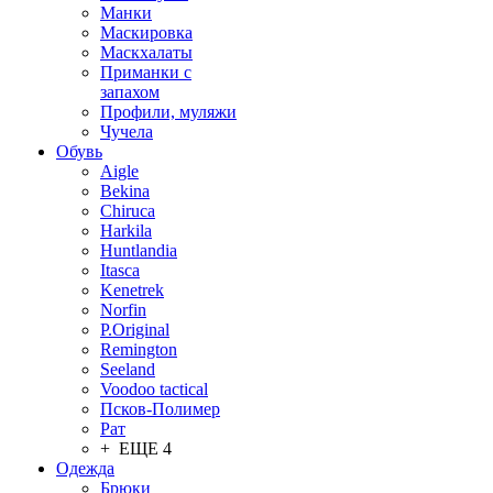
Манки
Маскировка
Маскхалаты
Приманки с
запахом
Профили, муляжи
Чучела
Обувь
Aigle
Bekina
Chiruсa
Harkila
Huntlandia
Itasca
Kenetrek
Norfin
P.Original
Remington
Seeland
Voodoo tactical
Псков-Полимер
Рат
+ ЕЩЕ 4
Одежда
Брюки