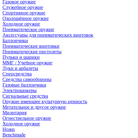
Газовое оружие
Служебное оружие
Спортивное оружие
Охолощённое оружие
Холодное оружие
Пневматическое оружие
Аксессуары для пневматических винтовок
Баллончики
Пневматические винтовки
Пневматические пистолеты
Пульки и шарики
ММГ / Учебное оружие
Луки и арбалеты
Спецсредства
Средства самообороны
Газовые баллончики
Электрошокеры
Сигнальные средства
Оружие имеющее культурную ценность
Метательное и другое оружие
Милитария
Огнестрельное оружие
Холодное оружие
Ножи
Benchmade