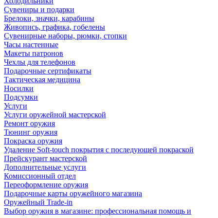
Холодильники
Сувениры и подарки
Брелоки, значки, карабины
Живопись, графика, гобелены
Сувенирные наборы, рюмки, стопки
Часы настенные
Макеты патронов
Чехлы для телефонов
Подарочные сертификаты
Тактическая медицина
Носилки
Подсумки
Услуги
Услуги оружейной мастерской
Ремонт оружия
Тюнинг оружия
Покраска оружия
Удаление Soft-touch покрытия с последующей покраской
Прейскурант мастерской
Дополнительные услуги
Комиссионный отдел
Переоформление оружия
Подарочные карты оружейного магазина
Оружейный Trade-in
Выбор оружия в магазине: профессиональная помощь и