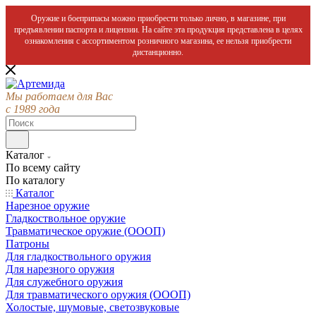
Оружие и боеприпасы можно приобрести только лично, в магазине, при
предъявлении паспорта и лицензии. На сайте эта продукция представлена в целях
ознакомления с ассортиментом розничного магазина, ее нельзя приобрести
дистанционно.
Мы работаем для Вас
с 1989 года
Каталог
По всему сайту
По каталогу
Каталог
Нарезное оружие
Гладкоствольное оружие
Травматическое оружие (ОООП)
Патроны
Для гладкоствольного оружия
Для нарезного оружия
Для служебного оружия
Для травматического оружия (ОООП)
Холостые, шумовые, светозвуковые