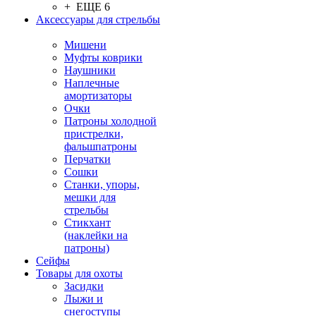
+ ЕЩЕ 6
Аксессуары для стрельбы
Мишени
Муфты коврики
Наушники
Наплечные
амортизаторы
Очки
Патроны холодной
пристрелки,
фальшпатроны
Перчатки
Сошки
Станки, упоры,
мешки для
стрельбы
Стикхант
(наклейки на
патроны)
Сейфы
Товары для охоты
Засидки
Лыжи и
снегоступы