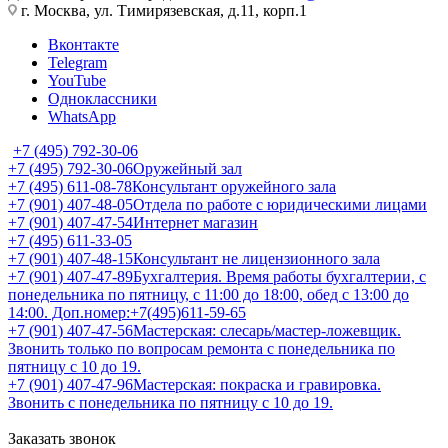
г. Москва, ул. Тимирязевская, д.11, корп.1
Вконтакте
Telegram
YouTube
Одноклассники
WhatsApp
+7 (495) 792-30-06
+7 (495) 792-30-06
Оружейный зал
+7 (495) 611-08-78
Консультант оружейного зала
+7 (901) 407-48-05
Отдела по работе с юридическими лицами
+7 (901) 407-47-54
Интернет магазин
+7 (495) 611-33-05
+7 (901) 407-48-15
Консультант не лицензионного зала
+7 (901) 407-47-89
Бухгалтерия. Время работы бухгалтерии, с
понедельника по пятницу, с 11:00 до 18:00, обед с 13:00 до
14:00. Доп.номер:+7(495)611-59-65
+7 (901) 407-47-56
Мастерская: слесарь/мастер-ложевщик.
Звонить только по вопросам ремонта с понедельника по
пятницу с 10 до 19.
+7 (901) 407-47-96
Мастерская: покраска и гравировка.
Звонить с понедельника по пятницу с 10 до 19.
Заказать звонок