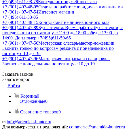
+7 (495) 611-08-78
Консультант оружейного зала
+7 (901) 407-48-05
Отдела по работе с юридическими лицами
+7 (901) 407-47-54
Интернет магазин
+7 (495) 611-33-05
+7 (901) 407-48-15
Консультант не лицензионного зала
+7 (901) 407-47-89
Бухгалтерия. Время работы бухгалтерии, с
понедельника по пятницу, с 11:00 до 18:00, обед с 13:00 до
14:00. Доп.номер:+7(495)611-59-65
+7 (901) 407-47-56
Мастерская: слесарь/мастер-ложевщик.
Звонить только по вопросам ремонта с понедельника по
пятницу с 10 до 19.
+7 (901) 407-47-96
Мастерская: покраска и гравировка.
Звонить с понедельника по пятницу с 10 до 19.
Заказать звонок
Задать вопрос
Войти
Корзина
0
Отложенные
0
Сравнение товаров
0
info@artemida-hunter.ru
Для коммерческих предложений:
commerse@artemida-hunter.ru