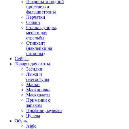
Патроны холодной
пристрелки,
фальшпатроны
Перчатки
Сошки
Станки, упоры,
мешки для
стрельбы
Стикхант
(наклейки на
патроны)
Сейфы
Товары для охоты
Засидки
Лыжи и
снегоступы
Манки
Маскировка
Маскхалаты
Приманки с
запахом
Профили, муляжи
Чучела
Обувь
Aigle