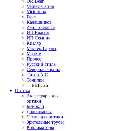
Old Bear
Verney-Carron
Victorinox
Барс
Калашников
Zero Tolerance
ИП Елагин
ИП Семина
Кизляр
Мастер-Гарант
Мачете
Прочее
Русский стиль
Северная корона
Титов А.С.
Точилки
+ ЕЩЕ 26
Оптика
Аксессуары для
оптики
Бинокли
Дальномеры
Чехлы для оптики
Зрительные трубы
Коллиматоры