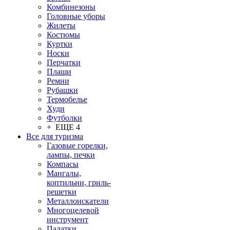
Комбинезоны
Головные уборы
Жилеты
Костюмы
Куртки
Носки
Перчатки
Плащи
Ремни
Рубашки
Термобелье
Худи
Футболки
+ ЕЩЕ 4
Все для туризма
Газовые горелки,
лампы, печки
Компасы
Мангалы,
коптильни, гриль-
решетки
Металлоискатели
Многоцелевой
инструмент
Палатки