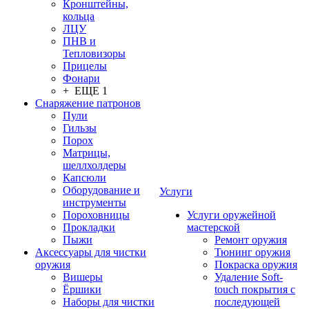
Кронштейны,
кольца
ЛЦУ
ПНВ и
Тепловизоры
Прицелы
Фонари
+ ЕЩЕ 1
Снаряжение патронов
Пули
Гильзы
Порох
Матрицы,
шеллхолдеры
Капсюли
Оборудование и
Услуги
инструменты
Пороховницы
Услуги оружейной
Прокладки
мастерской
Пыжи
Ремонт оружия
Аксессуары для чистки
Тюнинг оружия
оружия
Покраска оружия
Вишеры
Удаление Soft-
Ёршики
touch покрытия с
Наборы для чистки
последующей