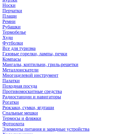
Носки
Перчатки
Плащи
Ремни
Рубашки
Термобелье
Худи
Футболки
Все для туризма
Газовые горелки, лампы, печки
Компасы
Мангалы, коптильни, гриль-решетки
Металлоискатели
Многоцелевой инструмент
Палатки
Походная посуда
Противомоскитные средства
Радиостанции и навигаторы
Рогатки
Рюкзаки, сумки, ягдташи
Спальные мешки
Термосы и фляжки
Фотоохота
Элементы питания и зарядные устройства