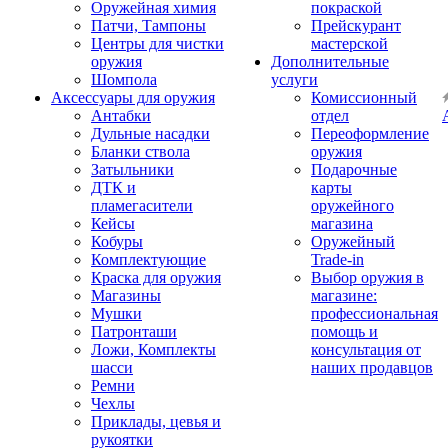
Оружейная химия
покраской
Патчи, Тампоны
Прейскурант
Центры для чистки
мастерской
оружия
Дополнительные
Шомпола
услуги
Аксессуары для оружия
Комиссионный
Антабки
отдел
Дульные насадки
Переоформление
Бланки ствола
оружия
Затыльники
Подарочные
ДТК и
карты
пламегасители
оружейного
Кейсы
магазина
Кобуры
Оружейный
Комплектующие
Trade-in
Краска для оружия
Выбор оружия в
Магазины
магазине:
Мушки
профессиональная
Патронташи
помощь и
Ложи, Комплекты
консультация от
шасси
наших продавцов
Ремни
Чехлы
Приклады, цевья и
рукоятки