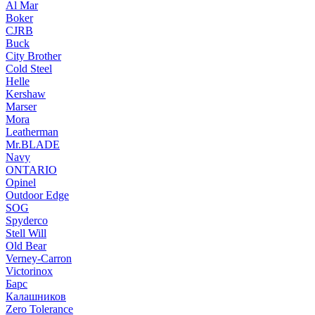
Al Mar
Boker
CJRB
Buck
City Brother
Cold Steel
Helle
Kershaw
Marser
Mora
Leatherman
Mr.BLADE
Navy
ONTARIO
Opinel
Outdoor Edge
SOG
Spyderco
Stell Will
Old Bear
Verney-Carron
Victorinox
Барс
Калашников
Zero Tolerance