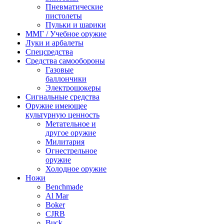
Пневматические
пистолеты
Пульки и шарики
ММГ / Учебное оружие
Луки и арбалеты
Спецсредства
Средства самообороны
Газовые
баллончики
Электрошокеры
Сигнальные средства
Оружие имеющее
культурную ценность
Метательное и
другое оружие
Милитария
Огнестрельное
оружие
Холодное оружие
Ножи
Benchmade
Al Mar
Boker
CJRB
Buck