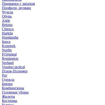
Приманки с запахом
Профили, муляжи
Чучела
Обувь
Aigle
Bekina
Chiruсa
Harkila
Huntlandia
Itasca
Kenetrek
Norfin
P.Original
Remington
Seeland
Voodoo tactical
Псков-Полимер
Рат
Одежда
Брюки
Комбинезоны
Головные уборы
Жилеты
Костюмы
Куртки