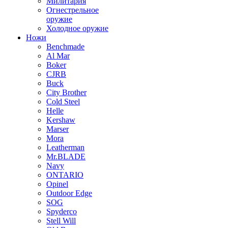
Милитария
Огнестрельное
оружие
Холодное оружие
Ножи
Benchmade
Al Mar
Boker
CJRB
Buck
City Brother
Cold Steel
Helle
Kershaw
Marser
Mora
Leatherman
Mr.BLADE
Navy
ONTARIO
Opinel
Outdoor Edge
SOG
Spyderco
Stell Will