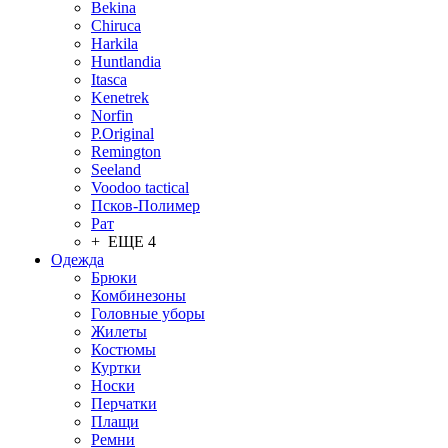
Bekina
Chiruсa
Harkila
Huntlandia
Itasca
Kenetrek
Norfin
P.Original
Remington
Seeland
Voodoo tactical
Псков-Полимер
Рат
+ ЕЩЕ 4
Одежда
Брюки
Комбинезоны
Головные уборы
Жилеты
Костюмы
Куртки
Носки
Перчатки
Плащи
Ремни