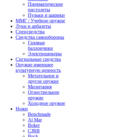
Пневматические
пистолеты
Пульки и шарики
ММГ / Учебное оружие
Луки и арбалеты
Спецсредства
Средства самообороны
Газовые
баллончики
Электрошокеры
Сигнальные средства
Оружие имеющее
культурную ценность
Метательное и
другое оружие
Милитария
Огнестрельное
оружие
Холодное оружие
Ножи
Benchmade
Al Mar
Boker
CJRB
Buck