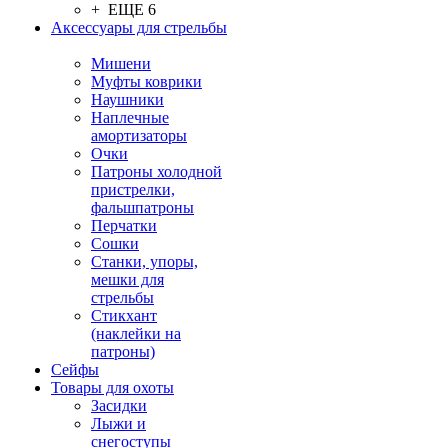
+ ЕЩЕ 6
Аксессуары для стрельбы
Мишени
Муфты коврики
Наушники
Наплечные
амортизаторы
Очки
Патроны холодной
пристрелки,
фальшпатроны
Перчатки
Сошки
Станки, упоры,
мешки для
стрельбы
Стикхант
(наклейки на
патроны)
Сейфы
Товары для охоты
Засидки
Лыжи и
снегоступы