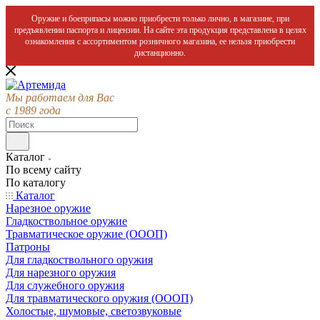
Оружие и боеприпасы можно приобрести только лично, в магазине, при
предъявлении паспорта и лицензии. На сайте эта продукция представлена в целях
ознакомления с ассортиментом розничного магазина, ее нельзя приобрести
дистанционно.
Мы работаем для Вас
с 1989 года
Каталог
По всему сайту
По каталогу
Каталог
Нарезное оружие
Гладкоствольное оружие
Травматическое оружие (ОООП)
Патроны
Для гладкоствольного оружия
Для нарезного оружия
Для служебного оружия
Для травматического оружия (ОООП)
Холостые, шумовые, светозвуковые