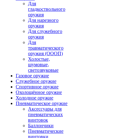
Для
гладкоствольного
оружия
Для нарезного
оружия
Для служебного
оружия
Для
травматического
оружия (ОООП)
Холостые,
шумовые,
светозвуковые
Газовое оружие
Служебное оружие
Спортивное оружие
Охолощённое оружие
Холодное оружие
Пневматическое оружие
Аксессуары для
пневматических
винтовок
Баллончики
Пневматические
винтовки