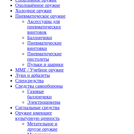
Охолощённое оружие
Холодное оружие
Пневматическое оружие
Аксессуары для
пневматических
винтовок
Баллончики
Пневматические
винтовки
Пневматические
пистолеты
Пульки и шарики
ММГ / Учебное оружие
Луки и арбалеты
Спецсредства
Средства самообороны
Газовые
баллончики
Электрошокеры
Сигнальные средства
Оружие имеющее
культурную ценность
Метательное и
другое оружие