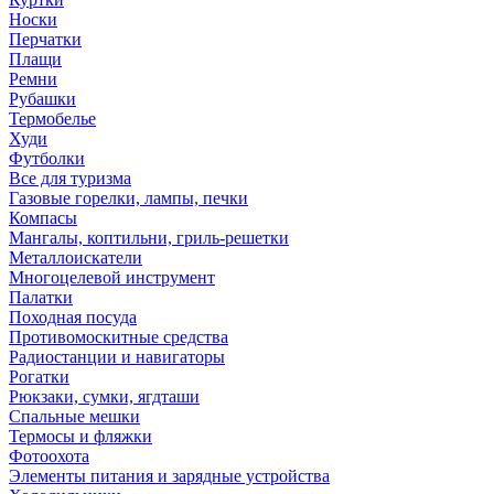
Носки
Перчатки
Плащи
Ремни
Рубашки
Термобелье
Худи
Футболки
Все для туризма
Газовые горелки, лампы, печки
Компасы
Мангалы, коптильни, гриль-решетки
Металлоискатели
Многоцелевой инструмент
Палатки
Походная посуда
Противомоскитные средства
Радиостанции и навигаторы
Рогатки
Рюкзаки, сумки, ягдташи
Спальные мешки
Термосы и фляжки
Фотоохота
Элементы питания и зарядные устройства