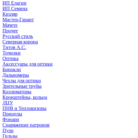
ИП Елагин
ИП Семина
Кизляр
Мастер-Гарант
Мачете
Прочее
Русский стиль
Северная корона
Титов А.С.
Точилки
Оптика
Аксессуары для оптики
Бинокли
Дальномеры
Чехлы для оптики
Зрительные трубы
Коллиматоры
Кронштейны, кольца
ЛЦУ
ПНВ и Тепловизоры
Прицелы
Фонари
Снаряжение патронов
Пули
Гильзы