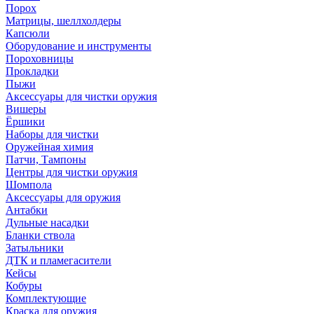
Порох
Матрицы, шеллхолдеры
Капсюли
Оборудование и инструменты
Пороховницы
Прокладки
Пыжи
Аксессуары для чистки оружия
Вишеры
Ёршики
Наборы для чистки
Оружейная химия
Патчи, Тампоны
Центры для чистки оружия
Шомпола
Аксессуары для оружия
Антабки
Дульные насадки
Бланки ствола
Затыльники
ДТК и пламегасители
Кейсы
Кобуры
Комплектующие
Краска для оружия