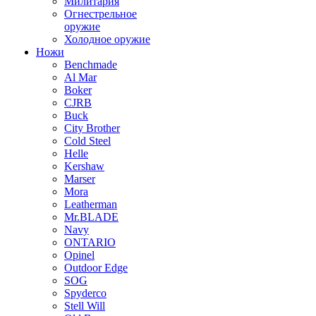
Милитария
Огнестрельное
оружие
Холодное оружие
Ножи
Benchmade
Al Mar
Boker
CJRB
Buck
City Brother
Cold Steel
Helle
Kershaw
Marser
Mora
Leatherman
Mr.BLADE
Navy
ONTARIO
Opinel
Outdoor Edge
SOG
Spyderco
Stell Will