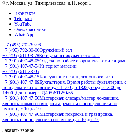
г. Москва, ул. Тимирязевская, д.11, корп.1
Вконтакте
Telegram
YouTube
Одноклассники
WhatsApp
+7 (495) 792-30-06
+7 (495) 792-30-06
Оружейный зал
+7 (495) 611-08-78
Консультант оружейного зала
+7 (901) 407-48-05
Отдела по работе с юридическими лицами
+7 (901) 407-47-54
Интернет магазин
+7 (495) 611-33-05
+7 (901) 407-48-15
Консультант не лицензионного зала
+7 (901) 407-47-89
Бухгалтерия. Время работы бухгалтерии, с
понедельника по пятницу, с 11:00 до 18:00, обед с 13:00 до
14:00. Доп.номер:+7(495)611-59-65
+7 (901) 407-47-56
Мастерская: слесарь/мастер-ложевщик.
Звонить только по вопросам ремонта с понедельника по
пятницу с 10 до 19.
+7 (901) 407-47-96
Мастерская: покраска и гравировка.
Звонить с понедельника по пятницу с 10 до 19.
Заказать звонок