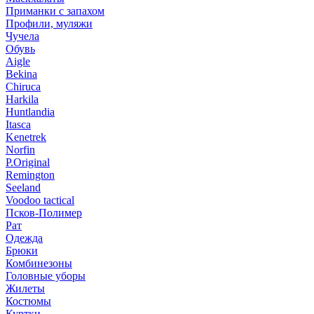
Приманки с запахом
Профили, муляжи
Чучела
Обувь
Aigle
Bekina
Chiruсa
Harkila
Huntlandia
Itasca
Kenetrek
Norfin
P.Original
Remington
Seeland
Voodoo tactical
Псков-Полимер
Рат
Одежда
Брюки
Комбинезоны
Головные уборы
Жилеты
Костюмы
Куртки