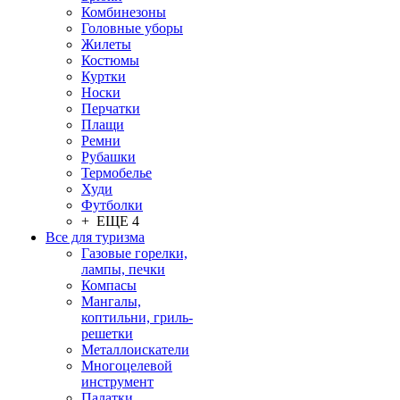
Комбинезоны
Головные уборы
Жилеты
Костюмы
Куртки
Носки
Перчатки
Плащи
Ремни
Рубашки
Термобелье
Худи
Футболки
+ ЕЩЕ 4
Все для туризма
Газовые горелки,
лампы, печки
Компасы
Мангалы,
коптильни, гриль-
решетки
Металлоискатели
Многоцелевой
инструмент
Палатки