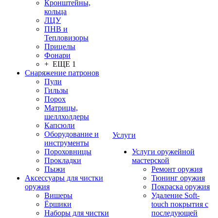
Кронштейны,
кольца
ЛЦУ
ПНВ и
Тепловизоры
Прицелы
Фонари
+ ЕЩЕ 1
Снаряжение патронов
Пули
Гильзы
Порох
Матрицы,
шеллхолдеры
Капсюли
Оборудование и
Услуги
инструменты
Пороховницы
Услуги оружейной
Прокладки
мастерской
Пыжи
Ремонт оружия
Аксессуары для чистки
Тюнинг оружия
оружия
Покраска оружия
Вишеры
Удаление Soft-
Ёршики
touch покрытия с
Наборы для чистки
последующей