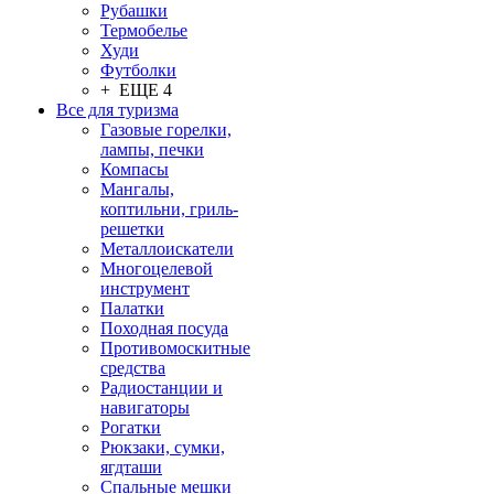
Рубашки
Термобелье
Худи
Футболки
+ ЕЩЕ 4
Все для туризма
Газовые горелки,
лампы, печки
Компасы
Мангалы,
коптильни, гриль-
решетки
Металлоискатели
Многоцелевой
инструмент
Палатки
Походная посуда
Противомоскитные
средства
Радиостанции и
навигаторы
Рогатки
Рюкзаки, сумки,
ягдташи
Спальные мешки