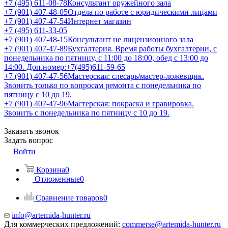
+7 (495) 611-08-78
Консультант оружейного зала
+7 (901) 407-48-05
Отдела по работе с юридическими лицами
+7 (901) 407-47-54
Интернет магазин
+7 (495) 611-33-05
+7 (901) 407-48-15
Консультант не лицензионного зала
+7 (901) 407-47-89
Бухгалтерия. Время работы бухгалтерии, с
понедельника по пятницу, с 11:00 до 18:00, обед с 13:00 до
14:00. Доп.номер:+7(495)611-59-65
+7 (901) 407-47-56
Мастерская: слесарь/мастер-ложевщик.
Звонить только по вопросам ремонта с понедельника по
пятницу с 10 до 19.
+7 (901) 407-47-96
Мастерская: покраска и гравировка.
Звонить с понедельника по пятницу с 10 до 19.
Заказать звонок
Задать вопрос
Войти
Корзина
0
Отложенные
0
Сравнение товаров
0
info@artemida-hunter.ru
Для коммерческих предложений:
commerse@artemida-hunter.ru