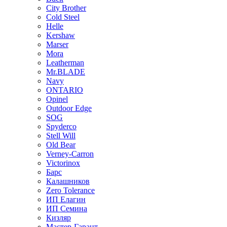
City Brother
Cold Steel
Helle
Kershaw
Marser
Mora
Leatherman
Mr.BLADE
Navy
ONTARIO
Opinel
Outdoor Edge
SOG
Spyderco
Stell Will
Old Bear
Verney-Carron
Victorinox
Барс
Калашников
Zero Tolerance
ИП Елагин
ИП Семина
Кизляр
Мастер-Гарант