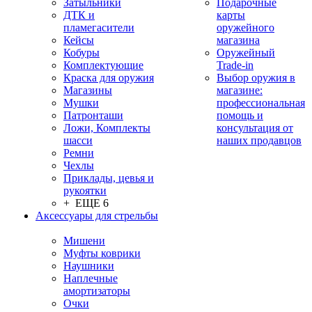
Затыльники
Подарочные
ДТК и
карты
пламегасители
оружейного
Кейсы
магазина
Кобуры
Оружейный
Комплектующие
Trade-in
Краска для оружия
Выбор оружия в
Магазины
магазине:
Мушки
профессиональная
Патронташи
помощь и
Ложи, Комплекты
консультация от
шасси
наших продавцов
Ремни
Чехлы
Приклады, цевья и
рукоятки
+ ЕЩЕ 6
Аксессуары для стрельбы
Мишени
Муфты коврики
Наушники
Наплечные
амортизаторы
Очки