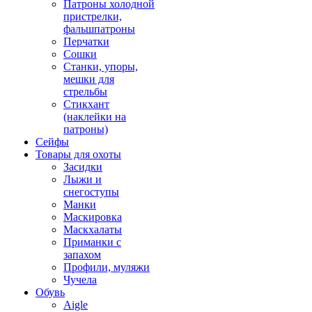
Патроны холодной
пристрелки,
фальшпатроны
Перчатки
Сошки
Станки, упоры,
мешки для
стрельбы
Стикхант
(наклейки на
патроны)
Сейфы
Товары для охоты
Засидки
Лыжи и
снегоступы
Манки
Маскировка
Маскхалаты
Приманки с
запахом
Профили, муляжи
Чучела
Обувь
Aigle