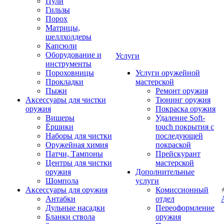
Пули
Гильзы
Порох
Матрицы,
шеллхолдеры
Капсюли
Оборудование и
Услуги
инструменты
Пороховницы
Услуги оружейной
Прокладки
мастерской
Пыжи
Ремонт оружия
Аксессуары для чистки
Тюнинг оружия
оружия
Покраска оружия
Вишеры
Удаление Soft-
Ёршики
touch покрытия с
Наборы для чистки
последующей
Оружейная химия
покраской
Патчи, Тампоны
Прейскурант
Центры для чистки
мастерской
оружия
Дополнительные
Шомпола
услуги
Аксессуары для оружия
Комиссионный
Антабки
отдел
Дульные насадки
Переоформление
Бланки ствола
оружия