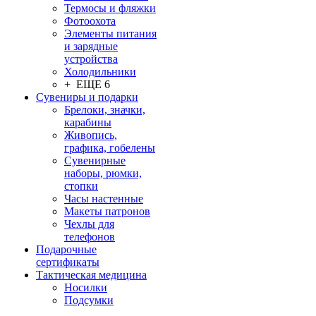
Термосы и фляжки
Фотоохота
Элементы питания
и зарядные
устройства
Холодильники
+ ЕЩЕ 6
Сувениры и подарки
Брелоки, значки,
карабины
Живопись,
графика, гобелены
Сувенирные
наборы, рюмки,
стопки
Часы настенные
Макеты патронов
Чехлы для
телефонов
Подарочные
сертификаты
Тактическая медицина
Носилки
Подсумки