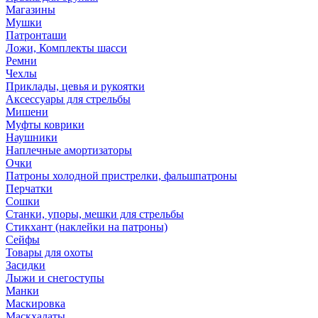
Магазины
Мушки
Патронташи
Ложи, Комплекты шасси
Ремни
Чехлы
Приклады, цевья и рукоятки
Аксессуары для стрельбы
Мишени
Муфты коврики
Наушники
Наплечные амортизаторы
Очки
Патроны холодной пристрелки, фальшпатроны
Перчатки
Сошки
Станки, упоры, мешки для стрельбы
Стикхант (наклейки на патроны)
Сейфы
Товары для охоты
Засидки
Лыжи и снегоступы
Манки
Маскировка
Маскхалаты