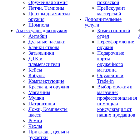
Оружейная химия
покраской
Патчи, Тампоны
Прейскурант
Центры для чистки
мастерской
оружия
Дополнительные
Шомпола
услуги
Аксессуары для оружия
Комиссионный
Антабки
отдел
Дульные насадки
Переоформление
Бланки ствола
оружия
Затыльники
Подарочные
ДТК и
карты
пламегасители
оружейного
Кейсы
магазина
Кобуры
Оружейный
Комплектующие
Trade-in
Краска для оружия
Выбор оружия в
Магазины
магазине:
Мушки
профессиональная
Патронташи
помощь и
Ложи, Комплекты
консультация от
шасси
наших продавцов
Ремни
Чехлы
Приклады, цевья и
рукоятки