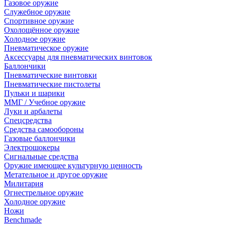
Газовое оружие
Служебное оружие
Спортивное оружие
Охолощённое оружие
Холодное оружие
Пневматическое оружие
Аксессуары для пневматических винтовок
Баллончики
Пневматические винтовки
Пневматические пистолеты
Пульки и шарики
ММГ / Учебное оружие
Луки и арбалеты
Спецсредства
Средства самообороны
Газовые баллончики
Электрошокеры
Сигнальные средства
Оружие имеющее культурную ценность
Метательное и другое оружие
Милитария
Огнестрельное оружие
Холодное оружие
Ножи
Benchmade