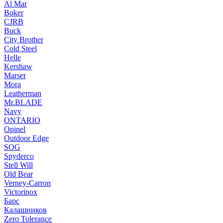
Al Mar
Boker
CJRB
Buck
City Brother
Cold Steel
Helle
Kershaw
Marser
Mora
Leatherman
Mr.BLADE
Navy
ONTARIO
Opinel
Outdoor Edge
SOG
Spyderco
Stell Will
Old Bear
Verney-Carron
Victorinox
Барс
Калашников
Zero Tolerance