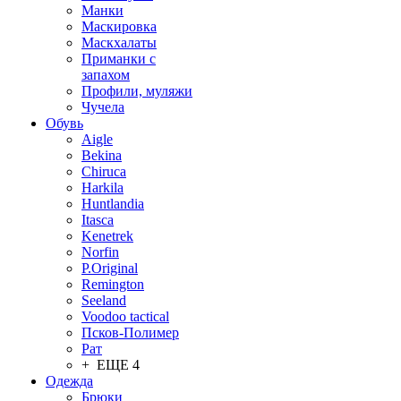
Манки
Маскировка
Маскхалаты
Приманки с
запахом
Профили, муляжи
Чучела
Обувь
Aigle
Bekina
Chiruсa
Harkila
Huntlandia
Itasca
Kenetrek
Norfin
P.Original
Remington
Seeland
Voodoo tactical
Псков-Полимер
Рат
+ ЕЩЕ 4
Одежда
Брюки