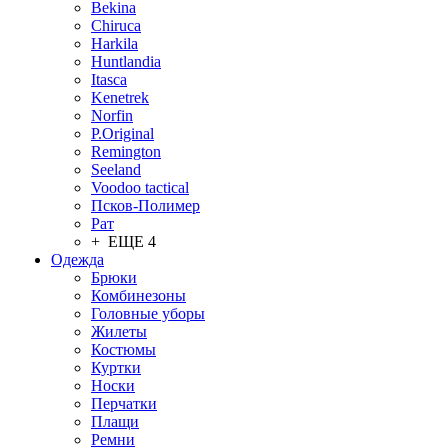
Bekina
Chiruсa
Harkila
Huntlandia
Itasca
Kenetrek
Norfin
P.Original
Remington
Seeland
Voodoo tactical
Псков-Полимер
Рат
+ ЕЩЕ 4
Одежда
Брюки
Комбинезоны
Головные уборы
Жилеты
Костюмы
Куртки
Носки
Перчатки
Плащи
Ремни