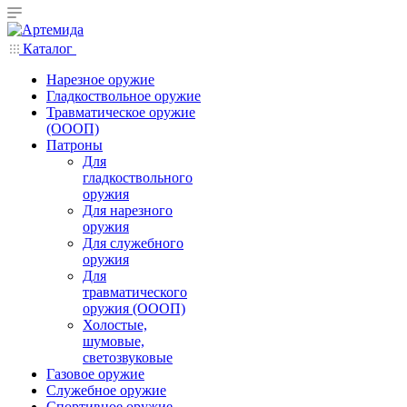
Каталог
Нарезное оружие
Гладкоствольное оружие
Травматическое оружие
(ОООП)
Патроны
Для
гладкоствольного
оружия
Для нарезного
оружия
Для служебного
оружия
Для
травматического
оружия (ОООП)
Холостые,
шумовые,
светозвуковые
Газовое оружие
Служебное оружие
Спортивное оружие