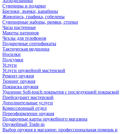
Холодильники
Сувениры и подарки
Брелоки, значки, карабины
Живопись, графика, гобелены
Сувенирные наборы, рюмки, стопки
Часы настенные
Макеты патронов
Чехлы для телефонов
Подарочные сертификаты
Тактическая медицина
Носилки
Подсумки
Услуги
Услуги оружейной мастерской
Ремонт оружия
Тюнинг оружия
Покраска оружия
Удаление Soft-touch покрытия с последующей покраской
Прейскурант мастерской
Дополнительные услуги
Комиссионный отдел
Переоформление оружия
Подарочные карты оружейного магазина
Оружейный Trade-in
Выбор оружия в магазине: профессиональная помощь и