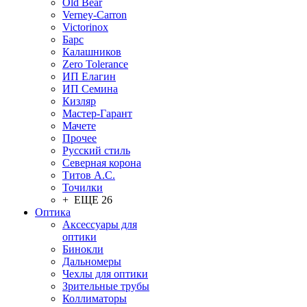
Old Bear
Verney-Carron
Victorinox
Барс
Калашников
Zero Tolerance
ИП Елагин
ИП Семина
Кизляр
Мастер-Гарант
Мачете
Прочее
Русский стиль
Северная корона
Титов А.С.
Точилки
+ ЕЩЕ 26
Оптика
Аксессуары для
оптики
Бинокли
Дальномеры
Чехлы для оптики
Зрительные трубы
Коллиматоры