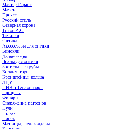
Мастер-Гарант
Мачете
Прочее
Русский стиль
Северная корона
Титов А.С.
Точилки
Оптика
Аксессуары для оптики
Бинокли
Дальномеры
Чехлы для оптики
Зрительные трубы
Коллиматоры
Кронштейны, кольца
ЛЦУ
ПНВ и Тепловизоры
Прицелы
Фонари
Снаряжение патронов
Пули
Гильзы
Порох
Матрицы, шеллхолдеры
Капсюли