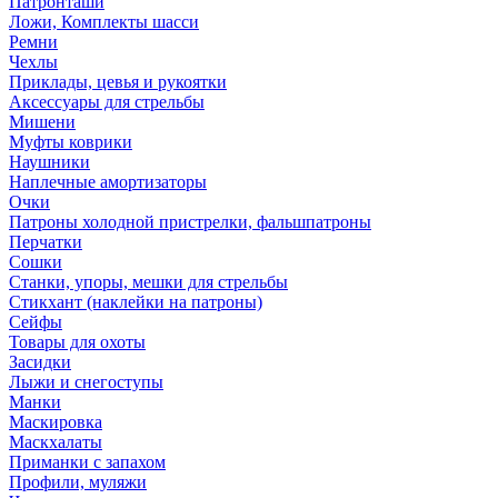
Патронташи
Ложи, Комплекты шасси
Ремни
Чехлы
Приклады, цевья и рукоятки
Аксессуары для стрельбы
Мишени
Муфты коврики
Наушники
Наплечные амортизаторы
Очки
Патроны холодной пристрелки, фальшпатроны
Перчатки
Сошки
Станки, упоры, мешки для стрельбы
Стикхант (наклейки на патроны)
Сейфы
Товары для охоты
Засидки
Лыжи и снегоступы
Манки
Маскировка
Маскхалаты
Приманки с запахом
Профили, муляжи