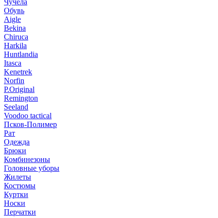
Чучела
Обувь
Aigle
Bekina
Chiruсa
Harkila
Huntlandia
Itasca
Kenetrek
Norfin
P.Original
Remington
Seeland
Voodoo tactical
Псков-Полимер
Рат
Одежда
Брюки
Комбинезоны
Головные уборы
Жилеты
Костюмы
Куртки
Носки
Перчатки