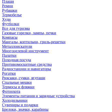
Плащи
Ремни
Рубашки
Термобелье
Худи
Футболки
Все для туризма
Газовые горелки, лампы, печки
Компасы
Мангалы, коптильни, гриль-решетки
Металлоискатели
Многоцелевой инструмент
Палатки
Походная посуда
Противомоскитные средства
Радиостанции и навигаторы
Рогатки
Рюкзаки, сумки, ягдташи
Спальные мешки
Термосы и фляжки
Фотоохота
Элементы питания и зарядные устройства
Холодильники
Сувениры и подарки
Брелоки, значки, карабины