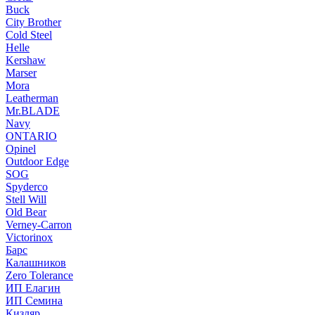
Buck
City Brother
Cold Steel
Helle
Kershaw
Marser
Mora
Leatherman
Mr.BLADE
Navy
ONTARIO
Opinel
Outdoor Edge
SOG
Spyderco
Stell Will
Old Bear
Verney-Carron
Victorinox
Барс
Калашников
Zero Tolerance
ИП Елагин
ИП Семина
Кизляр