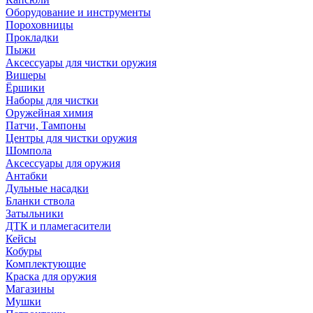
Оборудование и инструменты
Пороховницы
Прокладки
Пыжи
Аксессуары для чистки оружия
Вишеры
Ёршики
Наборы для чистки
Оружейная химия
Патчи, Тампоны
Центры для чистки оружия
Шомпола
Аксессуары для оружия
Антабки
Дульные насадки
Бланки ствола
Затыльники
ДТК и пламегасители
Кейсы
Кобуры
Комплектующие
Краска для оружия
Магазины
Мушки