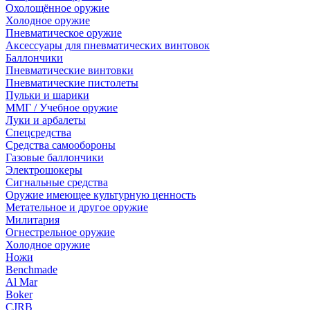
Охолощённое оружие
Холодное оружие
Пневматическое оружие
Аксессуары для пневматических винтовок
Баллончики
Пневматические винтовки
Пневматические пистолеты
Пульки и шарики
ММГ / Учебное оружие
Луки и арбалеты
Спецсредства
Средства самообороны
Газовые баллончики
Электрошокеры
Сигнальные средства
Оружие имеющее культурную ценность
Метательное и другое оружие
Милитария
Огнестрельное оружие
Холодное оружие
Ножи
Benchmade
Al Mar
Boker
CJRB