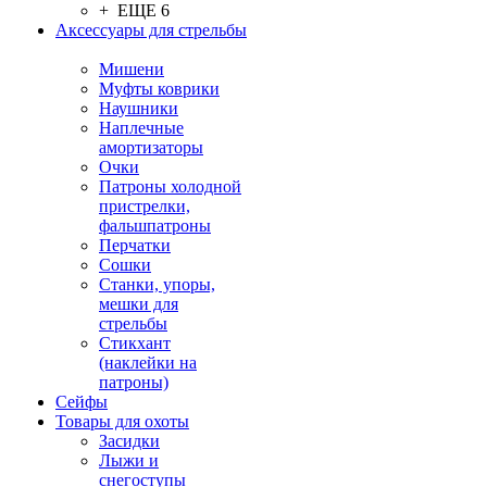
+ ЕЩЕ 6
Аксессуары для стрельбы
Мишени
Муфты коврики
Наушники
Наплечные
амортизаторы
Очки
Патроны холодной
пристрелки,
фальшпатроны
Перчатки
Сошки
Станки, упоры,
мешки для
стрельбы
Стикхант
(наклейки на
патроны)
Сейфы
Товары для охоты
Засидки
Лыжи и
снегоступы