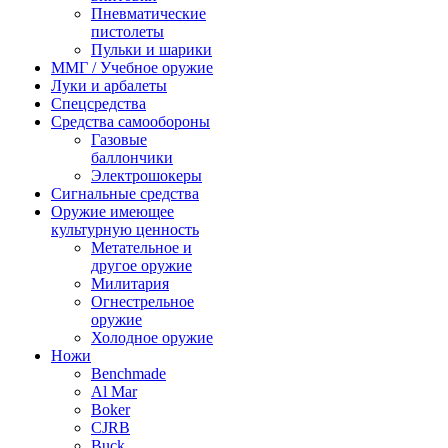
Пневматические
пистолеты
Пульки и шарики
ММГ / Учебное оружие
Луки и арбалеты
Спецсредства
Средства самообороны
Газовые
баллончики
Электрошокеры
Сигнальные средства
Оружие имеющее
культурную ценность
Метательное и
другое оружие
Милитария
Огнестрельное
оружие
Холодное оружие
Ножи
Benchmade
Al Mar
Boker
CJRB
Buck