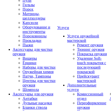
Пули
Гильзы
Порох
Матрицы,
шеллхолдеры
Капсюли
Оборудование и
Услуги
инструменты
Пороховницы
Услуги оружейной
Прокладки
мастерской
Пыжи
Ремонт оружия
Аксессуары для чистки
Тюнинг оружия
оружия
Покраска оружия
Вишеры
Удаление Soft-
Ёршики
touch покрытия с
Наборы для чистки
последующей
Оружейная химия
покраской
Патчи, Тампоны
Прейскурант
Центры для чистки
мастерской
оружия
Дополнительные
Шомпола
услуги
Аксессуары для оружия
Комиссионный
Антабки
отдел
Дульные насадки
Переоформление
Бланки ствола
оружия