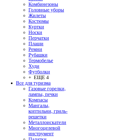
Комбинезоны
Головные уборы
Жилеты
Костюмы
Куртки
Носки
Перчатки
Плащи
Ремни
Рубашки
Термобелье
Худи
Футболки
+ ЕЩЕ 4
Все для туризма
Газовые горелки,
лампы, печки
Компасы
Мангалы,
коптильни, гриль-
решетки
Металлоискатели
Многоцелевой
инструмент
Палатки