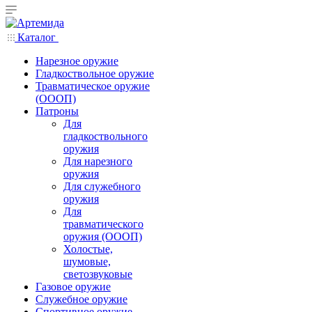
Каталог
Нарезное оружие
Гладкоствольное оружие
Травматическое оружие
(ОООП)
Патроны
Для
гладкоствольного
оружия
Для нарезного
оружия
Для служебного
оружия
Для
травматического
оружия (ОООП)
Холостые,
шумовые,
светозвуковые
Газовое оружие
Служебное оружие
Спортивное оружие