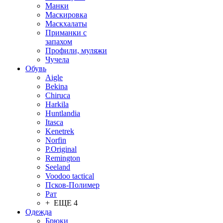
Манки
Маскировка
Маскхалаты
Приманки с
запахом
Профили, муляжи
Чучела
Обувь
Aigle
Bekina
Chiruсa
Harkila
Huntlandia
Itasca
Kenetrek
Norfin
P.Original
Remington
Seeland
Voodoo tactical
Псков-Полимер
Рат
+ ЕЩЕ 4
Одежда
Брюки