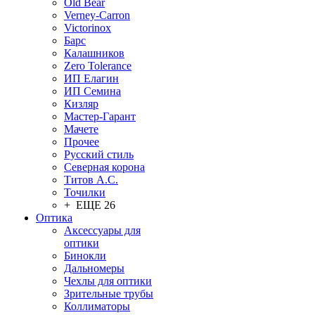
Old Bear
Verney-Carron
Victorinox
Барс
Калашников
Zero Tolerance
ИП Елагин
ИП Семина
Кизляр
Мастер-Гарант
Мачете
Прочее
Русский стиль
Северная корона
Титов А.С.
Точилки
+ ЕЩЕ 26
Оптика
Аксессуары для
оптики
Бинокли
Дальномеры
Чехлы для оптики
Зрительные трубы
Коллиматоры