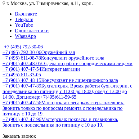
г. Москва, ул. Тимирязевская, д.11, корп.1
Вконтакте
Telegram
YouTube
Одноклассники
WhatsApp
+7 (495) 792-30-06
+7 (495) 792-30-06
Оружейный зал
+7 (495) 611-08-78
Консультант оружейного зала
+7 (901) 407-48-05
Отдела по работе с юридическими лицами
+7 (901) 407-47-54
Интернет магазин
+7 (495) 611-33-05
+7 (901) 407-48-15
Консультант не лицензионного зала
+7 (901) 407-47-89
Бухгалтерия. Время работы бухгалтерии, с
понедельника по пятницу, с 11:00 до 18:00, обед с 13:00 до
14:00. Доп.номер:+7(495)611-59-65
+7 (901) 407-47-56
Мастерская: слесарь/мастер-ложевщик.
Звонить только по вопросам ремонта с понедельника по
пятницу с 10 до 19.
+7 (901) 407-47-96
Мастерская: покраска и гравировка.
Звонить с понедельника по пятницу с 10 до 19.
Заказать звонок