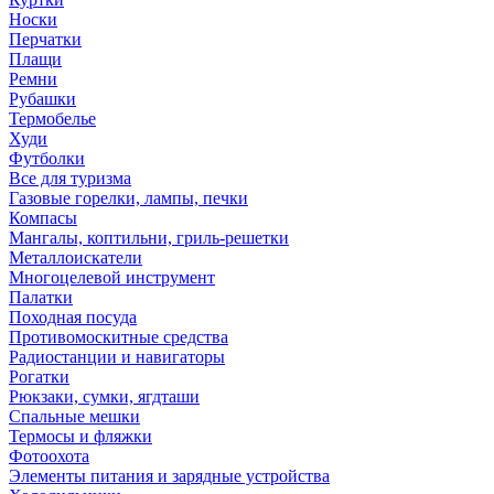
Носки
Перчатки
Плащи
Ремни
Рубашки
Термобелье
Худи
Футболки
Все для туризма
Газовые горелки, лампы, печки
Компасы
Мангалы, коптильни, гриль-решетки
Металлоискатели
Многоцелевой инструмент
Палатки
Походная посуда
Противомоскитные средства
Радиостанции и навигаторы
Рогатки
Рюкзаки, сумки, ягдташи
Спальные мешки
Термосы и фляжки
Фотоохота
Элементы питания и зарядные устройства