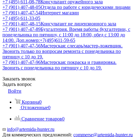
+7 (495) 611-08-78
Консультант оружейного зала
+7 (901) 407-48-05
Отдела по работе с юридическими лицами
+7 (901) 407-47-54
Интернет магазин
+7 (495) 611-33-05
+7 (901) 407-48-15
Консультант не лицензионного зала
+7 (901) 407-47-89
Бухгалтерия. Время работы бухгалтерии, с
понедельника по пятницу, с 11:00 до 18:00, обед с 13:00 до
14:00. Доп.номер:+7(495)611-59-65
+7 (901) 407-47-56
Мастерская: слесарь/мастер-ложевщик.
Звонить только по вопросам ремонта с понедельника по
пятницу с 10 до 19.
+7 (901) 407-47-96
Мастерская: покраска и гравировка.
Звонить с понедельника по пятницу с 10 до 19.
Заказать звонок
Задать вопрос
Войти
Корзина
0
Отложенные
0
Сравнение товаров
0
info@artemida-hunter.ru
Для коммерческих предложений:
commerse@artemida-hunter.ru