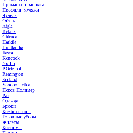
Приманки с запахом
Профили, муляжи
Чучела
Обувь
Aigle
Bekina
Chiruсa
Harkila
Huntlandia
Itasca
Kenetrek
Norfin
P.Original
Remington
Seeland
Voodoo tactical
Псков-Полимер
Рат
Одежда
Брюки
Комбинезоны
Головные уборы
Жилеты
Костюмы
Куртки