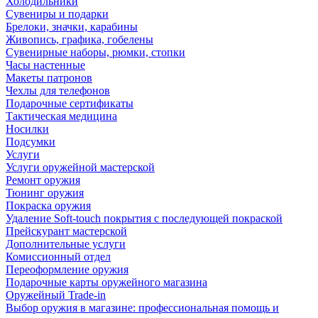
Холодильники
Сувениры и подарки
Брелоки, значки, карабины
Живопись, графика, гобелены
Сувенирные наборы, рюмки, стопки
Часы настенные
Макеты патронов
Чехлы для телефонов
Подарочные сертификаты
Тактическая медицина
Носилки
Подсумки
Услуги
Услуги оружейной мастерской
Ремонт оружия
Тюнинг оружия
Покраска оружия
Удаление Soft-touch покрытия с последующей покраской
Прейскурант мастерской
Дополнительные услуги
Комиссионный отдел
Переоформление оружия
Подарочные карты оружейного магазина
Оружейный Trade-in
Выбор оружия в магазине: профессиональная помощь и