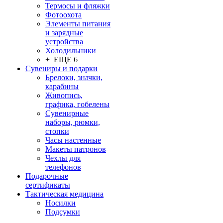
Термосы и фляжки
Фотоохота
Элементы питания
и зарядные
устройства
Холодильники
+ ЕЩЕ 6
Сувениры и подарки
Брелоки, значки,
карабины
Живопись,
графика, гобелены
Сувенирные
наборы, рюмки,
стопки
Часы настенные
Макеты патронов
Чехлы для
телефонов
Подарочные
сертификаты
Тактическая медицина
Носилки
Подсумки