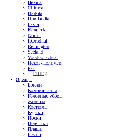
Bekina
Chiruсa
Harkila
Huntlandia
Itasca
Kenetrek
Norfin
P.Original
Remington
Seeland
Voodoo tactical
Псков-Полимер
Рат
+ ЕЩЕ 4
Одежда
Брюки
Комбинезоны
Головные уборы
Жилеты
Костюмы
Куртки
Носки
Перчатки
Плащи
Ремни