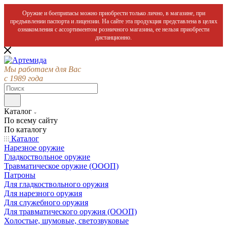
Оружие и боеприпасы можно приобрести только лично, в магазине, при
предъявлении паспорта и лицензии. На сайте эта продукция представлена в целях
ознакомления с ассортиментом розничного магазина, ее нельзя приобрести
дистанционно.
Мы работаем для Вас
с 1989 года
Каталог
По всему сайту
По каталогу
Каталог
Нарезное оружие
Гладкоствольное оружие
Травматическое оружие (ОООП)
Патроны
Для гладкоствольного оружия
Для нарезного оружия
Для служебного оружия
Для травматического оружия (ОООП)
Холостые, шумовые, светозвуковые