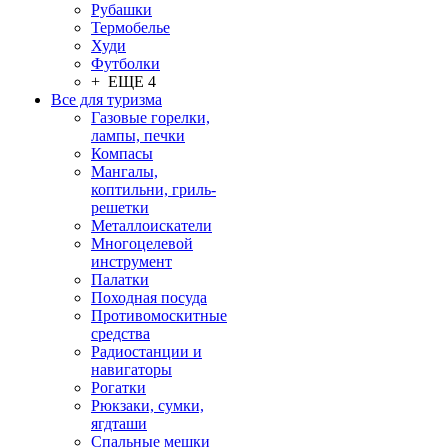
Рубашки
Термобелье
Худи
Футболки
+ ЕЩЕ 4
Все для туризма
Газовые горелки,
лампы, печки
Компасы
Мангалы,
коптильни, гриль-
решетки
Металлоискатели
Многоцелевой
инструмент
Палатки
Походная посуда
Противомоскитные
средства
Радиостанции и
навигаторы
Рогатки
Рюкзаки, сумки,
ягдташи
Спальные мешки