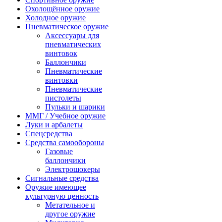
Охолощённое оружие
Холодное оружие
Пневматическое оружие
Аксессуары для
пневматических
винтовок
Баллончики
Пневматические
винтовки
Пневматические
пистолеты
Пульки и шарики
ММГ / Учебное оружие
Луки и арбалеты
Спецсредства
Средства самообороны
Газовые
баллончики
Электрошокеры
Сигнальные средства
Оружие имеющее
культурную ценность
Метательное и
другое оружие