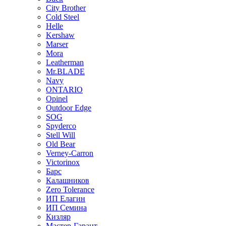
City Brother
Cold Steel
Helle
Kershaw
Marser
Mora
Leatherman
Mr.BLADE
Navy
ONTARIO
Opinel
Outdoor Edge
SOG
Spyderco
Stell Will
Old Bear
Verney-Carron
Victorinox
Барс
Калашников
Zero Tolerance
ИП Елагин
ИП Семина
Кизляр
Мастер-Гарант