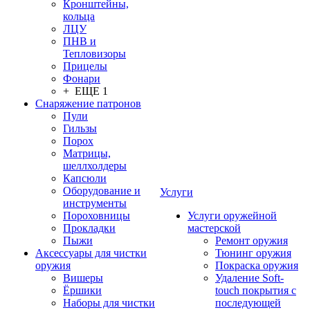
Кронштейны,
кольца
ЛЦУ
ПНВ и
Тепловизоры
Прицелы
Фонари
+ ЕЩЕ 1
Снаряжение патронов
Пули
Гильзы
Порох
Матрицы,
шеллхолдеры
Капсюли
Оборудование и
Услуги
инструменты
Пороховницы
Услуги оружейной
Прокладки
мастерской
Пыжи
Ремонт оружия
Аксессуары для чистки
Тюнинг оружия
оружия
Покраска оружия
Вишеры
Удаление Soft-
Ёршики
touch покрытия с
Наборы для чистки
последующей