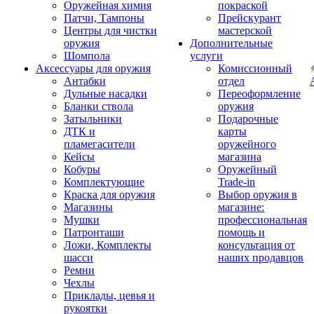
Оружейная химия
покраской
Патчи, Тампоны
Прейскурант
Центры для чистки
мастерской
оружия
Дополнительные
Шомпола
услуги
Аксессуары для оружия
Комиссионный
Антабки
отдел
Дульные насадки
Переоформление
Бланки ствола
оружия
Затыльники
Подарочные
ДТК и
карты
пламегасители
оружейного
Кейсы
магазина
Кобуры
Оружейный
Комплектующие
Trade-in
Краска для оружия
Выбор оружия в
Магазины
магазине:
Мушки
профессиональная
Патронташи
помощь и
Ложи, Комплекты
консультация от
шасси
наших продавцов
Ремни
Чехлы
Приклады, цевья и
рукоятки