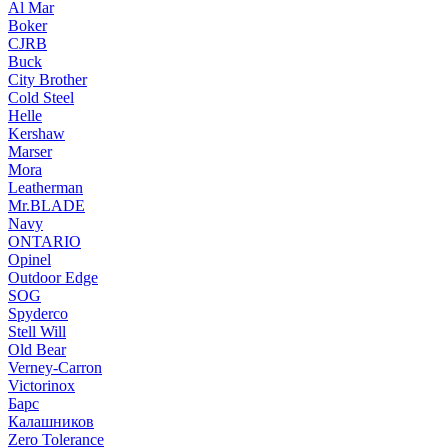
Al Mar
Boker
CJRB
Buck
City Brother
Cold Steel
Helle
Kershaw
Marser
Mora
Leatherman
Mr.BLADE
Navy
ONTARIO
Opinel
Outdoor Edge
SOG
Spyderco
Stell Will
Old Bear
Verney-Carron
Victorinox
Барс
Калашников
Zero Tolerance