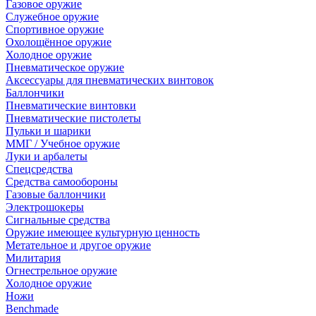
Газовое оружие
Служебное оружие
Спортивное оружие
Охолощённое оружие
Холодное оружие
Пневматическое оружие
Аксессуары для пневматических винтовок
Баллончики
Пневматические винтовки
Пневматические пистолеты
Пульки и шарики
ММГ / Учебное оружие
Луки и арбалеты
Спецсредства
Средства самообороны
Газовые баллончики
Электрошокеры
Сигнальные средства
Оружие имеющее культурную ценность
Метательное и другое оружие
Милитария
Огнестрельное оружие
Холодное оружие
Ножи
Benchmade