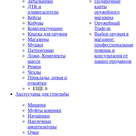
Затыльники
Подарочные
ДТК и
карты
пламегасители
оружейного
Кейсы
магазина
Кобуры
Оружейный
Комплектующие
Trade-in
Краска для оружия
Выбор оружия в
Магазины
магазине:
Мушки
профессиональная
Патронташи
помощь и
Ложи, Комплекты
консультация от
шасси
наших продавцов
Ремни
Чехлы
Приклады, цевья и
рукоятки
+ ЕЩЕ 6
Аксессуары для стрельбы
Мишени
Муфты коврики
Наушники
Наплечные
амортизаторы
Очки