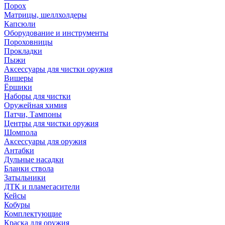
Порох
Матрицы, шеллхолдеры
Капсюли
Оборудование и инструменты
Пороховницы
Прокладки
Пыжи
Аксессуары для чистки оружия
Вишеры
Ёршики
Наборы для чистки
Оружейная химия
Патчи, Тампоны
Центры для чистки оружия
Шомпола
Аксессуары для оружия
Антабки
Дульные насадки
Бланки ствола
Затыльники
ДТК и пламегасители
Кейсы
Кобуры
Комплектующие
Краска для оружия