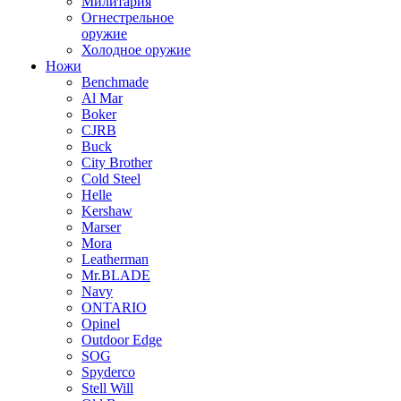
Милитария
Огнестрельное
оружие
Холодное оружие
Ножи
Benchmade
Al Mar
Boker
CJRB
Buck
City Brother
Cold Steel
Helle
Kershaw
Marser
Mora
Leatherman
Mr.BLADE
Navy
ONTARIO
Opinel
Outdoor Edge
SOG
Spyderco
Stell Will