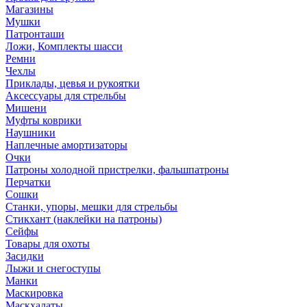
Магазины
Мушки
Патронташи
Ложи, Комплекты шасси
Ремни
Чехлы
Приклады, цевья и рукоятки
Аксессуары для стрельбы
Мишени
Муфты коврики
Наушники
Наплечные амортизаторы
Очки
Патроны холодной пристрелки, фальшпатроны
Перчатки
Сошки
Станки, упоры, мешки для стрельбы
Стикхант (наклейки на патроны)
Сейфы
Товары для охоты
Засидки
Лыжи и снегоступы
Манки
Маскировка
Маскхалаты