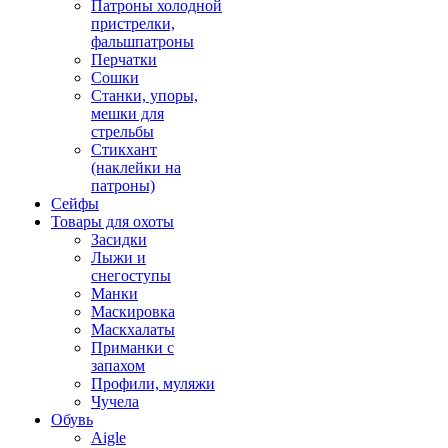
Патроны холодной
пристрелки,
фальшпатроны
Перчатки
Сошки
Станки, упоры,
мешки для
стрельбы
Стикхант
(наклейки на
патроны)
Сейфы
Товары для охоты
Засидки
Лыжи и
снегоступы
Манки
Маскировка
Маскхалаты
Приманки с
запахом
Профили, муляжи
Чучела
Обувь
Aigle