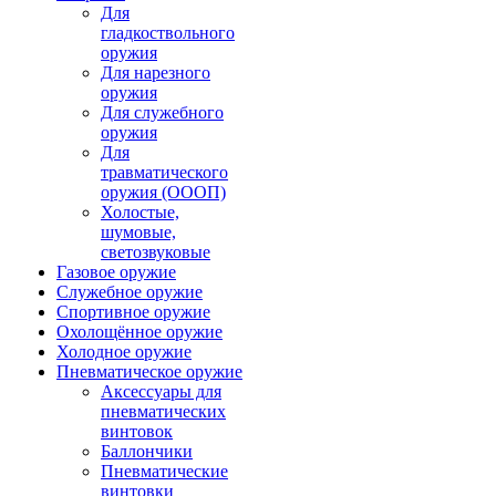
Для
гладкоствольного
оружия
Для нарезного
оружия
Для служебного
оружия
Для
травматического
оружия (ОООП)
Холостые,
шумовые,
светозвуковые
Газовое оружие
Служебное оружие
Спортивное оружие
Охолощённое оружие
Холодное оружие
Пневматическое оружие
Аксессуары для
пневматических
винтовок
Баллончики
Пневматические
винтовки