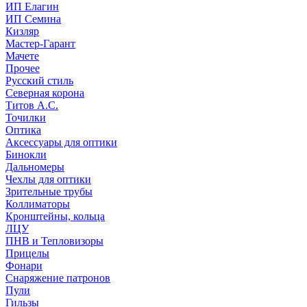
ИП Елагин
ИП Семина
Кизляр
Мастер-Гарант
Мачете
Прочее
Русский стиль
Северная корона
Титов А.С.
Точилки
Оптика
Аксессуары для оптики
Бинокли
Дальномеры
Чехлы для оптики
Зрительные трубы
Коллиматоры
Кронштейны, кольца
ЛЦУ
ПНВ и Тепловизоры
Прицелы
Фонари
Снаряжение патронов
Пули
Гильзы