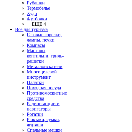
Рубашки
Термобелье
Худи
Футболки
+ ЕЩЕ 4
Все для туризма
Газовые горелки,
лампы, печки
Компасы
Мангалы,
коптильни, гриль-
решетки
Металлоискатели
Многоцелевой
инструмент
Палатки
Походная посуда
Противомоскитные
средства
Радиостанции и
навигаторы
Рогатки
Рюкзаки, сумки,
ягдташи
Спальные мешки