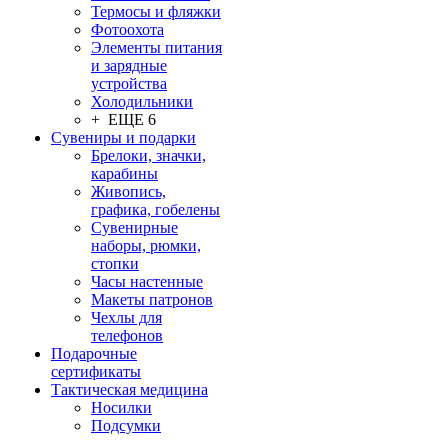
Термосы и фляжки
Фотоохота
Элементы питания
и зарядные
устройства
Холодильники
+ ЕЩЕ 6
Сувениры и подарки
Брелоки, значки,
карабины
Живопись,
графика, гобелены
Сувенирные
наборы, рюмки,
стопки
Часы настенные
Макеты патронов
Чехлы для
телефонов
Подарочные
сертификаты
Тактическая медицина
Носилки
Подсумки