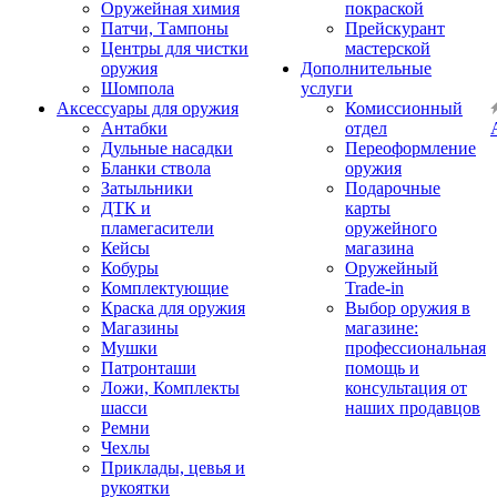
Оружейная химия
покраской
Патчи, Тампоны
Прейскурант
Центры для чистки
мастерской
оружия
Дополнительные
Шомпола
услуги
Аксессуары для оружия
Комиссионный
Антабки
отдел
Дульные насадки
Переоформление
Бланки ствола
оружия
Затыльники
Подарочные
ДТК и
карты
пламегасители
оружейного
Кейсы
магазина
Кобуры
Оружейный
Комплектующие
Trade-in
Краска для оружия
Выбор оружия в
Магазины
магазине:
Мушки
профессиональная
Патронташи
помощь и
Ложи, Комплекты
консультация от
шасси
наших продавцов
Ремни
Чехлы
Приклады, цевья и
рукоятки