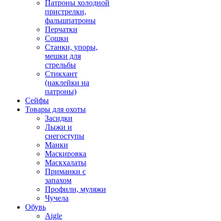
Патроны холодной
пристрелки,
фальшпатроны
Перчатки
Сошки
Станки, упоры,
мешки для
стрельбы
Стикхант
(наклейки на
патроны)
Сейфы
Товары для охоты
Засидки
Лыжи и
снегоступы
Манки
Маскировка
Маскхалаты
Приманки с
запахом
Профили, муляжи
Чучела
Обувь
Aigle