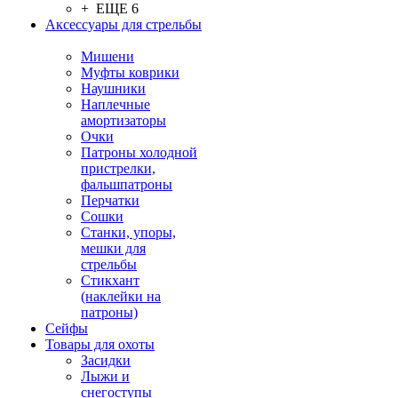
+ ЕЩЕ 6
Аксессуары для стрельбы
Мишени
Муфты коврики
Наушники
Наплечные
амортизаторы
Очки
Патроны холодной
пристрелки,
фальшпатроны
Перчатки
Сошки
Станки, упоры,
мешки для
стрельбы
Стикхант
(наклейки на
патроны)
Сейфы
Товары для охоты
Засидки
Лыжи и
снегоступы