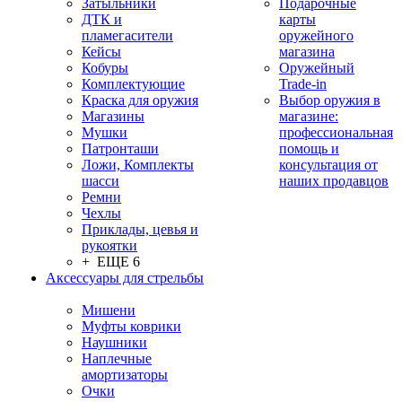
Затыльники
Подарочные
ДТК и
карты
пламегасители
оружейного
Кейсы
магазина
Кобуры
Оружейный
Комплектующие
Trade-in
Краска для оружия
Выбор оружия в
Магазины
магазине:
Мушки
профессиональная
Патронташи
помощь и
Ложи, Комплекты
консультация от
шасси
наших продавцов
Ремни
Чехлы
Приклады, цевья и
рукоятки
+ ЕЩЕ 6
Аксессуары для стрельбы
Мишени
Муфты коврики
Наушники
Наплечные
амортизаторы
Очки