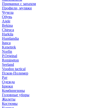
Приманки с запахом
Профили, муляжи
Чучела
Обувь
Aigle
Bekina
Chiruсa
Harkila
Huntlandia
Itasca
Kenetrek
Norfin
P.Original
Remington
Seeland
Voodoo tactical
Псков-Полимер
Рат
Одежда
Брюки
Комбинезоны
Головные уборы
Жилеты
Костюмы
Куртки