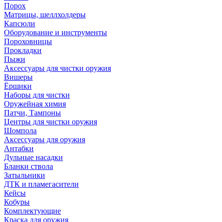
Порох
Матрицы, шеллхолдеры
Капсюли
Оборудование и инструменты
Пороховницы
Прокладки
Пыжи
Аксессуары для чистки оружия
Вишеры
Ёршики
Наборы для чистки
Оружейная химия
Патчи, Тампоны
Центры для чистки оружия
Шомпола
Аксессуары для оружия
Антабки
Дульные насадки
Бланки ствола
Затыльники
ДТК и пламегасители
Кейсы
Кобуры
Комплектующие
Краска для оружия