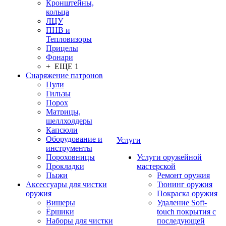
Кронштейны,
кольца
ЛЦУ
ПНВ и
Тепловизоры
Прицелы
Фонари
+ ЕЩЕ 1
Снаряжение патронов
Пули
Гильзы
Порох
Матрицы,
шеллхолдеры
Капсюли
Оборудование и
Услуги
инструменты
Пороховницы
Услуги оружейной
Прокладки
мастерской
Пыжи
Ремонт оружия
Аксессуары для чистки
Тюнинг оружия
оружия
Покраска оружия
Вишеры
Удаление Soft-
Ёршики
touch покрытия с
Наборы для чистки
последующей