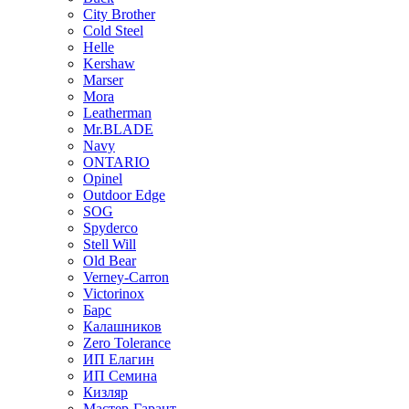
City Brother
Cold Steel
Helle
Kershaw
Marser
Mora
Leatherman
Mr.BLADE
Navy
ONTARIO
Opinel
Outdoor Edge
SOG
Spyderco
Stell Will
Old Bear
Verney-Carron
Victorinox
Барс
Калашников
Zero Tolerance
ИП Елагин
ИП Семина
Кизляр
Мастер-Гарант