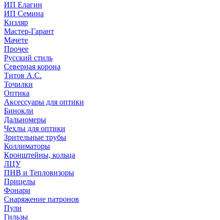
ИП Елагин
ИП Семина
Кизляр
Мастер-Гарант
Мачете
Прочее
Русский стиль
Северная корона
Титов А.С.
Точилки
Оптика
Аксессуары для оптики
Бинокли
Дальномеры
Чехлы для оптики
Зрительные трубы
Коллиматоры
Кронштейны, кольца
ЛЦУ
ПНВ и Тепловизоры
Прицелы
Фонари
Снаряжение патронов
Пули
Гильзы