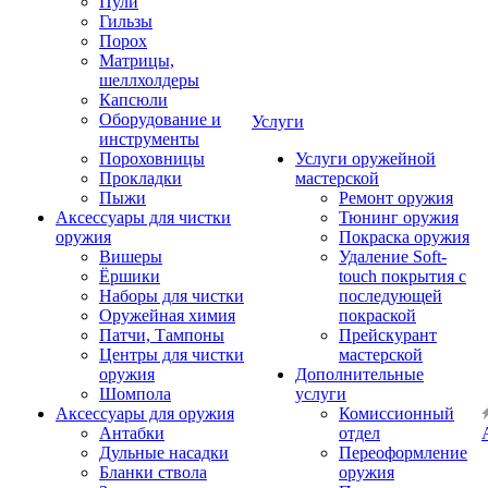
Пули
Гильзы
Порох
Матрицы,
шеллхолдеры
Капсюли
Оборудование и
Услуги
инструменты
Пороховницы
Услуги оружейной
Прокладки
мастерской
Пыжи
Ремонт оружия
Аксессуары для чистки
Тюнинг оружия
оружия
Покраска оружия
Вишеры
Удаление Soft-
Ёршики
touch покрытия с
Наборы для чистки
последующей
Оружейная химия
покраской
Патчи, Тампоны
Прейскурант
Центры для чистки
мастерской
оружия
Дополнительные
Шомпола
услуги
Аксессуары для оружия
Комиссионный
Антабки
отдел
Дульные насадки
Переоформление
Бланки ствола
оружия