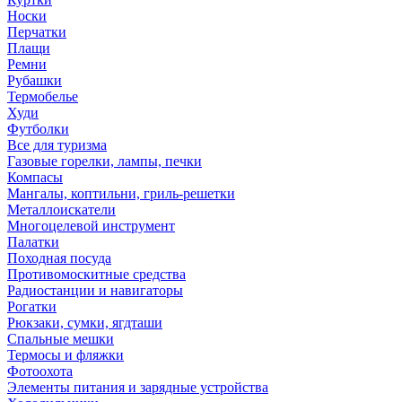
Носки
Перчатки
Плащи
Ремни
Рубашки
Термобелье
Худи
Футболки
Все для туризма
Газовые горелки, лампы, печки
Компасы
Мангалы, коптильни, гриль-решетки
Металлоискатели
Многоцелевой инструмент
Палатки
Походная посуда
Противомоскитные средства
Радиостанции и навигаторы
Рогатки
Рюкзаки, сумки, ягдташи
Спальные мешки
Термосы и фляжки
Фотоохота
Элементы питания и зарядные устройства