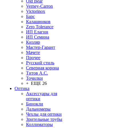
Old Bear
Verney-Carron
Victorinox
Барс
Калашников
Zero Tolerance
ИП Елагин
ИП Семина
Кизляр
Мастер-Гарант
Мачете
Прочее
Русский стиль
Северная корона
Титов А.С.
Точилки
+ ЕЩЕ 26
Оптика
Аксессуары для
оптики
Бинокли
Дальномеры
Чехлы для оптики
Зрительные трубы
Коллиматоры