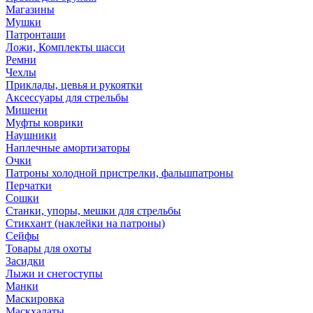
Магазины
Мушки
Патронташи
Ложи, Комплекты шасси
Ремни
Чехлы
Приклады, цевья и рукоятки
Аксессуары для стрельбы
Мишени
Муфты коврики
Наушники
Наплечные амортизаторы
Очки
Патроны холодной пристрелки, фальшпатроны
Перчатки
Сошки
Станки, упоры, мешки для стрельбы
Стикхант (наклейки на патроны)
Сейфы
Товары для охоты
Засидки
Лыжи и снегоступы
Манки
Маскировка
Маскхалаты