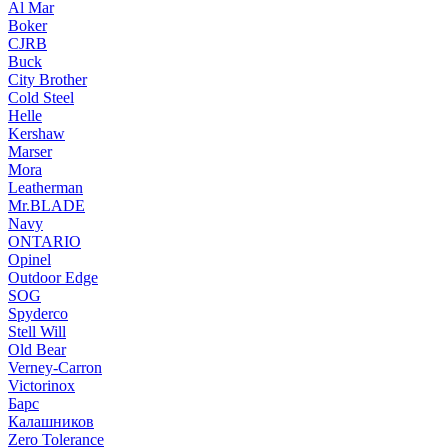
Al Mar
Boker
CJRB
Buck
City Brother
Cold Steel
Helle
Kershaw
Marser
Mora
Leatherman
Mr.BLADE
Navy
ONTARIO
Opinel
Outdoor Edge
SOG
Spyderco
Stell Will
Old Bear
Verney-Carron
Victorinox
Барс
Калашников
Zero Tolerance