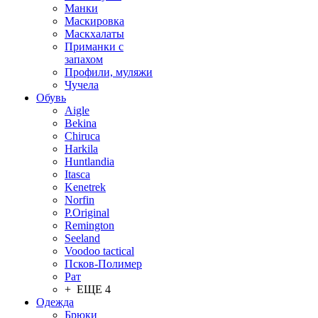
Манки
Маскировка
Маскхалаты
Приманки с
запахом
Профили, муляжи
Чучела
Обувь
Aigle
Bekina
Chiruсa
Harkila
Huntlandia
Itasca
Kenetrek
Norfin
P.Original
Remington
Seeland
Voodoo tactical
Псков-Полимер
Рат
+ ЕЩЕ 4
Одежда
Брюки