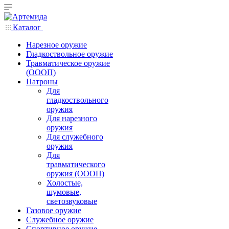
Каталог
Нарезное оружие
Гладкоствольное оружие
Травматическое оружие
(ОООП)
Патроны
Для
гладкоствольного
оружия
Для нарезного
оружия
Для служебного
оружия
Для
травматического
оружия (ОООП)
Холостые,
шумовые,
светозвуковые
Газовое оружие
Служебное оружие
Спортивное оружие