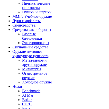
Пневматические
пистолеты
Пульки и шарики
ММГ / Учебное оружие
Луки и арбалеты
Спецсредства
Средства самообороны
Газовые
баллончики
Электрошокеры
Сигнальные средства
Оружие имеющее
культурную ценность
Метательное и
другое оружие
Милитария
Огнестрельное
оружие
Холодное оружие
Ножи
Benchmade
Al Mar
Boker
CJRB
Buck