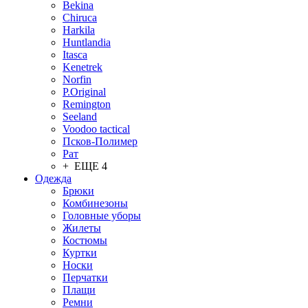
Bekina
Chiruсa
Harkila
Huntlandia
Itasca
Kenetrek
Norfin
P.Original
Remington
Seeland
Voodoo tactical
Псков-Полимер
Рат
+ ЕЩЕ 4
Одежда
Брюки
Комбинезоны
Головные уборы
Жилеты
Костюмы
Куртки
Носки
Перчатки
Плащи
Ремни