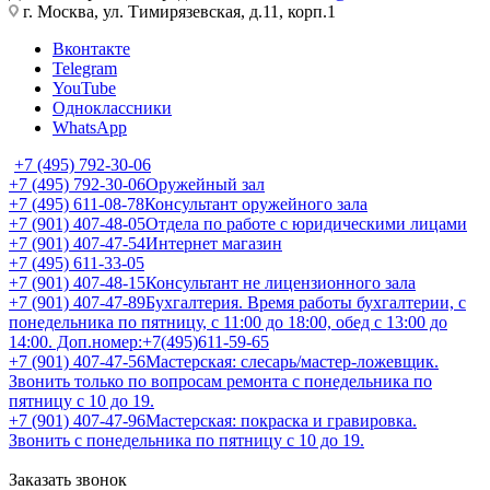
г. Москва, ул. Тимирязевская, д.11, корп.1
Вконтакте
Telegram
YouTube
Одноклассники
WhatsApp
+7 (495) 792-30-06
+7 (495) 792-30-06
Оружейный зал
+7 (495) 611-08-78
Консультант оружейного зала
+7 (901) 407-48-05
Отдела по работе с юридическими лицами
+7 (901) 407-47-54
Интернет магазин
+7 (495) 611-33-05
+7 (901) 407-48-15
Консультант не лицензионного зала
+7 (901) 407-47-89
Бухгалтерия. Время работы бухгалтерии, с
понедельника по пятницу, с 11:00 до 18:00, обед с 13:00 до
14:00. Доп.номер:+7(495)611-59-65
+7 (901) 407-47-56
Мастерская: слесарь/мастер-ложевщик.
Звонить только по вопросам ремонта с понедельника по
пятницу с 10 до 19.
+7 (901) 407-47-96
Мастерская: покраска и гравировка.
Звонить с понедельника по пятницу с 10 до 19.
Заказать звонок