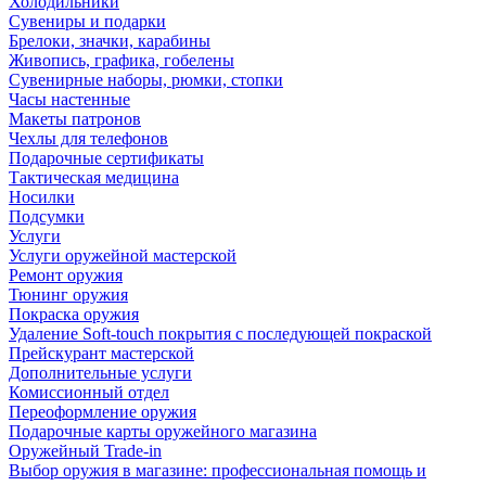
Холодильники
Сувениры и подарки
Брелоки, значки, карабины
Живопись, графика, гобелены
Сувенирные наборы, рюмки, стопки
Часы настенные
Макеты патронов
Чехлы для телефонов
Подарочные сертификаты
Тактическая медицина
Носилки
Подсумки
Услуги
Услуги оружейной мастерской
Ремонт оружия
Тюнинг оружия
Покраска оружия
Удаление Soft-touch покрытия с последующей покраской
Прейскурант мастерской
Дополнительные услуги
Комиссионный отдел
Переоформление оружия
Подарочные карты оружейного магазина
Оружейный Trade-in
Выбор оружия в магазине: профессиональная помощь и