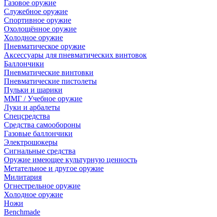
Газовое оружие
Служебное оружие
Спортивное оружие
Охолощённое оружие
Холодное оружие
Пневматическое оружие
Аксессуары для пневматических винтовок
Баллончики
Пневматические винтовки
Пневматические пистолеты
Пульки и шарики
ММГ / Учебное оружие
Луки и арбалеты
Спецсредства
Средства самообороны
Газовые баллончики
Электрошокеры
Сигнальные средства
Оружие имеющее культурную ценность
Метательное и другое оружие
Милитария
Огнестрельное оружие
Холодное оружие
Ножи
Benchmade