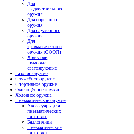
Для
гладкоствольного
оружия
Для нарезного
оружия
Для служебного
оружия
Для
травматического
оружия (ОООП)
Холостые,
шумовые,
светозвуковые
Газовое оружие
Служебное оружие
Спортивное оружие
Охолощённое оружие
Холодное оружие
Пневматическое оружие
Аксессуары для
пневматических
винтовок
Баллончики
Пневматические
винтовки