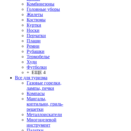
Комбинезоны
Головные уборы
Жилеты
Костюмы
Куртки
Носки
Перчатки
Плащи
Ремни
Рубашки
Термобелье
Худи
Футболки
+ ЕЩЕ 4
Все для туризма
Газовые горелки,
лампы, печки
Компасы
Мангалы,
коптильни, гриль-
решетки
Металлоискатели
Многоцелевой
инструмент
Палатки