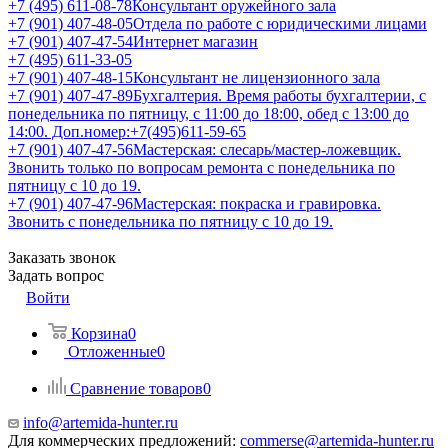
+7 (495) 611-08-78
Консультант оружейного зала
+7 (901) 407-48-05
Отдела по работе с юридическими лицами
+7 (901) 407-47-54
Интернет магазин
+7 (495) 611-33-05
+7 (901) 407-48-15
Консультант не лицензионного зала
+7 (901) 407-47-89
Бухгалтерия. Время работы бухгалтерии, с
понедельника по пятницу, с 11:00 до 18:00, обед с 13:00 до
14:00. Доп.номер:+7(495)611-59-65
+7 (901) 407-47-56
Мастерская: слесарь/мастер-ложевщик.
Звонить только по вопросам ремонта с понедельника по
пятницу с 10 до 19.
+7 (901) 407-47-96
Мастерская: покраска и гравировка.
Звонить с понедельника по пятницу с 10 до 19.
Заказать звонок
Задать вопрос
Войти
Корзина
0
Отложенные
0
Сравнение товаров
0
info@artemida-hunter.ru
Для коммерческих предложений:
commerse@artemida-hunter.ru