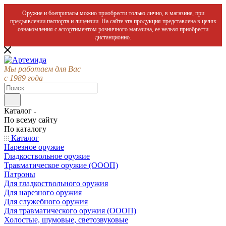
Оружие и боеприпасы можно приобрести только лично, в магазине, при
предъявлении паспорта и лицензии. На сайте эта продукция представлена в целях
ознакомления с ассортиментом розничного магазина, ее нельзя приобрести
дистанционно.
Мы работаем для Вас
с 1989 года
Каталог
По всему сайту
По каталогу
Каталог
Нарезное оружие
Гладкоствольное оружие
Травматическое оружие (ОООП)
Патроны
Для гладкоствольного оружия
Для нарезного оружия
Для служебного оружия
Для травматического оружия (ОООП)
Холостые, шумовые, светозвуковые