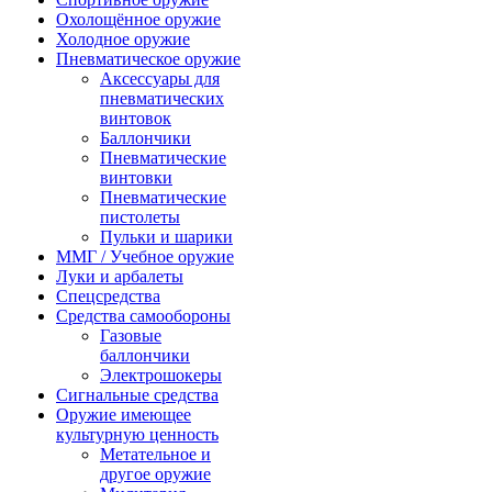
Охолощённое оружие
Холодное оружие
Пневматическое оружие
Аксессуары для
пневматических
винтовок
Баллончики
Пневматические
винтовки
Пневматические
пистолеты
Пульки и шарики
ММГ / Учебное оружие
Луки и арбалеты
Спецсредства
Средства самообороны
Газовые
баллончики
Электрошокеры
Сигнальные средства
Оружие имеющее
культурную ценность
Метательное и
другое оружие