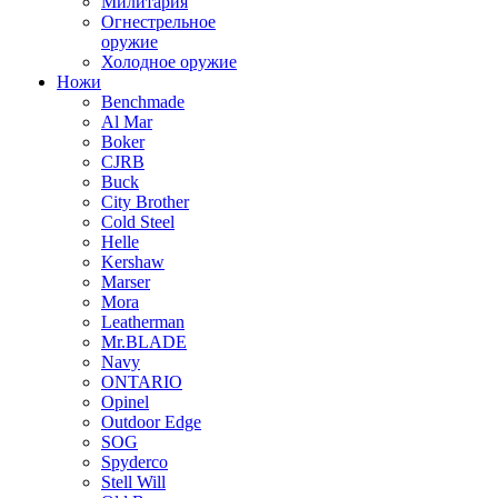
Милитария
Огнестрельное
оружие
Холодное оружие
Ножи
Benchmade
Al Mar
Boker
CJRB
Buck
City Brother
Cold Steel
Helle
Kershaw
Marser
Mora
Leatherman
Mr.BLADE
Navy
ONTARIO
Opinel
Outdoor Edge
SOG
Spyderco
Stell Will