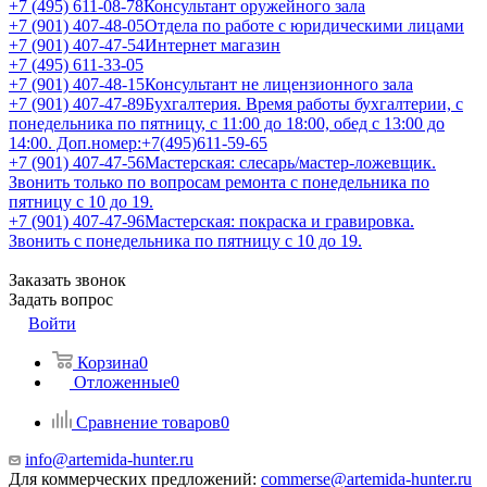
+7 (495) 611-08-78
Консультант оружейного зала
+7 (901) 407-48-05
Отдела по работе с юридическими лицами
+7 (901) 407-47-54
Интернет магазин
+7 (495) 611-33-05
+7 (901) 407-48-15
Консультант не лицензионного зала
+7 (901) 407-47-89
Бухгалтерия. Время работы бухгалтерии, с
понедельника по пятницу, с 11:00 до 18:00, обед с 13:00 до
14:00. Доп.номер:+7(495)611-59-65
+7 (901) 407-47-56
Мастерская: слесарь/мастер-ложевщик.
Звонить только по вопросам ремонта с понедельника по
пятницу с 10 до 19.
+7 (901) 407-47-96
Мастерская: покраска и гравировка.
Звонить с понедельника по пятницу с 10 до 19.
Заказать звонок
Задать вопрос
Войти
Корзина
0
Отложенные
0
Сравнение товаров
0
info@artemida-hunter.ru
Для коммерческих предложений:
commerse@artemida-hunter.ru