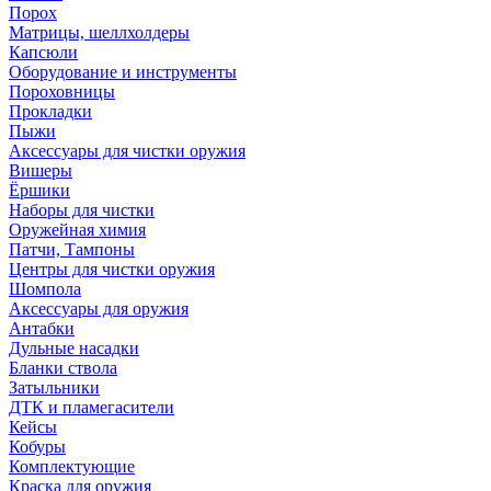
Порох
Матрицы, шеллхолдеры
Капсюли
Оборудование и инструменты
Пороховницы
Прокладки
Пыжи
Аксессуары для чистки оружия
Вишеры
Ёршики
Наборы для чистки
Оружейная химия
Патчи, Тампоны
Центры для чистки оружия
Шомпола
Аксессуары для оружия
Антабки
Дульные насадки
Бланки ствола
Затыльники
ДТК и пламегасители
Кейсы
Кобуры
Комплектующие
Краска для оружия