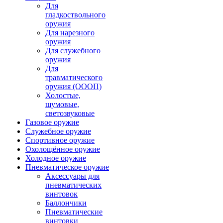
Для
гладкоствольного
оружия
Для нарезного
оружия
Для служебного
оружия
Для
травматического
оружия (ОООП)
Холостые,
шумовые,
светозвуковые
Газовое оружие
Служебное оружие
Спортивное оружие
Охолощённое оружие
Холодное оружие
Пневматическое оружие
Аксессуары для
пневматических
винтовок
Баллончики
Пневматические
винтовки