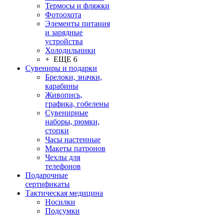
Термосы и фляжки
Фотоохота
Элементы питания
и зарядные
устройства
Холодильники
+ ЕЩЕ 6
Сувениры и подарки
Брелоки, значки,
карабины
Живопись,
графика, гобелены
Сувенирные
наборы, рюмки,
стопки
Часы настенные
Макеты патронов
Чехлы для
телефонов
Подарочные
сертификаты
Тактическая медицина
Носилки
Подсумки