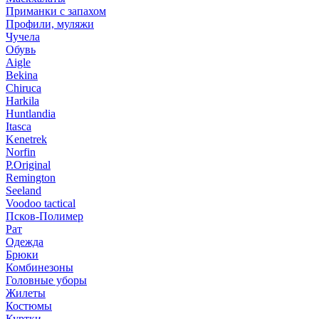
Приманки с запахом
Профили, муляжи
Чучела
Обувь
Aigle
Bekina
Chiruсa
Harkila
Huntlandia
Itasca
Kenetrek
Norfin
P.Original
Remington
Seeland
Voodoo tactical
Псков-Полимер
Рат
Одежда
Брюки
Комбинезоны
Головные уборы
Жилеты
Костюмы
Куртки