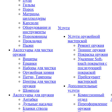
Пули
Гильзы
Порох
Матрицы,
шеллхолдеры
Капсюли
Оборудование и
Услуги
инструменты
Пороховницы
Услуги оружейной
Прокладки
мастерской
Пыжи
Ремонт оружия
Аксессуары для чистки
Тюнинг оружия
оружия
Покраска оружия
Вишеры
Удаление Soft-
Ёршики
touch покрытия с
Наборы для чистки
последующей
Оружейная химия
покраской
Патчи, Тампоны
Прейскурант
Центры для чистки
мастерской
оружия
Дополнительные
Шомпола
услуги
Аксессуары для оружия
Комиссионный
Антабки
отдел
Дульные насадки
Переоформление
Бланки ствола
оружия