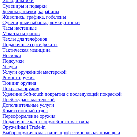
Холодильники
Сувениры и подарки
Брелоки, значки, карабины
Живопись, графика, гобелены
Сувенирные наборы, рюмки, стопки
Часы настенные
Макеты патронов
Чехлы для телефонов
Подарочные сертификаты
Тактическая медицина
Носилки
Подсумки
Услуги
Услуги оружейной мастерской
Ремонт оружия
Тюнинг оружия
Покраска оружия
Удаление Soft-touch покрытия с последующей покраской
Прейскурант мастерской
Дополнительные услуги
Комиссионный отдел
Переоформление оружия
Подарочные карты оружейного магазина
Оружейный Trade-in
Выбор оружия в магазине: профессиональная помощь и