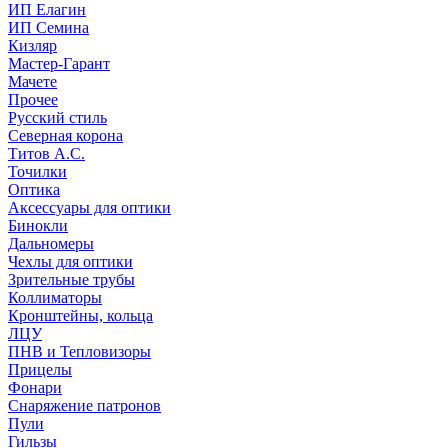
ИП Елагин
ИП Семина
Кизляр
Мастер-Гарант
Мачете
Прочее
Русский стиль
Северная корона
Титов А.С.
Точилки
Оптика
Аксессуары для оптики
Бинокли
Дальномеры
Чехлы для оптики
Зрительные трубы
Коллиматоры
Кронштейны, кольца
ЛЦУ
ПНВ и Тепловизоры
Прицелы
Фонари
Снаряжение патронов
Пули
Гильзы