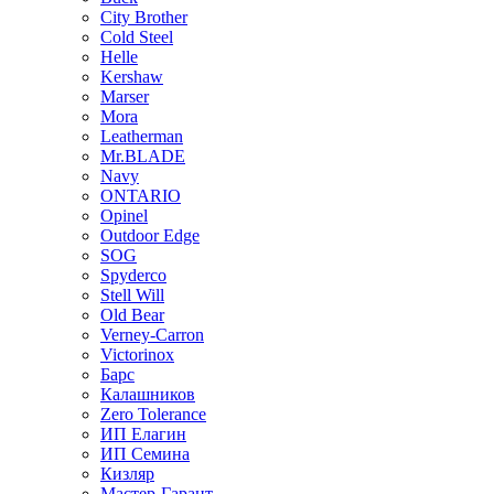
City Brother
Cold Steel
Helle
Kershaw
Marser
Mora
Leatherman
Mr.BLADE
Navy
ONTARIO
Opinel
Outdoor Edge
SOG
Spyderco
Stell Will
Old Bear
Verney-Carron
Victorinox
Барс
Калашников
Zero Tolerance
ИП Елагин
ИП Семина
Кизляр
Мастер-Гарант