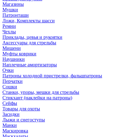
Магазины
Мушки
Патронташи
Ложи, Комплекты шасси
Ремни
Чехлы
Приклады, цевья и рукоятки
Аксессуары для стрельбы
Мишени
Муфты коврики
Наушники
Наплечные амортизаторы
Очки
Патроны холодной пристрелки, фальшпатроны
Перчатки
Сошки
Станки, упоры, мешки для стрельбы
Стикхант (наклейки на патроны)
Сейфы
Товары для охоты
Засидки
Лыжи и снегоступы
Манки
Маскировка
Маскхалаты