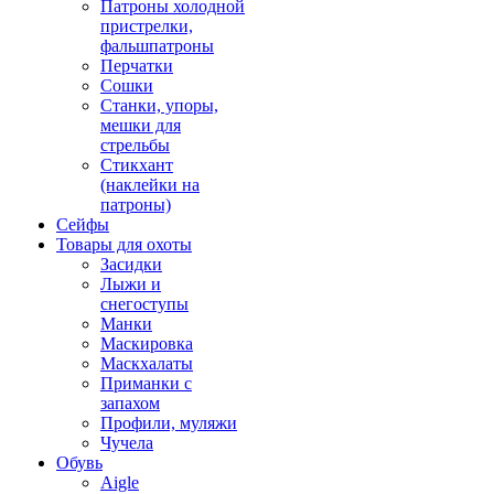
Патроны холодной
пристрелки,
фальшпатроны
Перчатки
Сошки
Станки, упоры,
мешки для
стрельбы
Стикхант
(наклейки на
патроны)
Сейфы
Товары для охоты
Засидки
Лыжи и
снегоступы
Манки
Маскировка
Маскхалаты
Приманки с
запахом
Профили, муляжи
Чучела
Обувь
Aigle