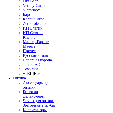
Old Bear
Verney-Carron
Victorinox
Барс
Калашников
Zero Tolerance
ИП Елагин
ИП Семина
Кизляр
Мастер-Гарант
Мачете
Прочее
Русский стиль
Северная корона
Титов А.С.
Точилки
+ ЕЩЕ 26
Оптика
Аксессуары для
оптики
Бинокли
Дальномеры
Чехлы для оптики
Зрительные трубы
Коллиматоры