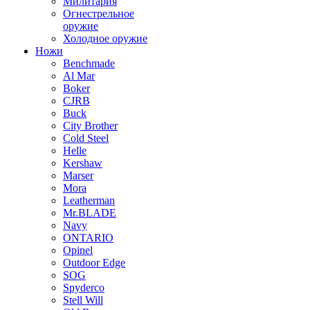
Милитария
Огнестрельное
оружие
Холодное оружие
Ножи
Benchmade
Al Mar
Boker
CJRB
Buck
City Brother
Cold Steel
Helle
Kershaw
Marser
Mora
Leatherman
Mr.BLADE
Navy
ONTARIO
Opinel
Outdoor Edge
SOG
Spyderco
Stell Will