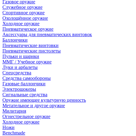
Газовое оружие
Служебное оружие
Спортивное оружие
Охолощённое оружие
Холодное оружие
Пневматическое оружие
Аксессуары для пневматических винтовок
Баллончики
Пневматические винтовки
Пневматические пистолеты
Пульки и шарики
ММГ / Учебное оружие
Луки и арбалеты
Спецсредства
Средства самообороны
Газовые баллончики
Электрошокеры
Сигнальные средства
Оружие имеющее культурную ценность
Метательное и другое оружие
Милитария
Огнестрельное оружие
Холодное оружие
Ножи
Benchmade