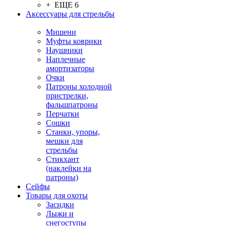
+ ЕЩЕ 6
Аксессуары для стрельбы
Мишени
Муфты коврики
Наушники
Наплечные
амортизаторы
Очки
Патроны холодной
пристрелки,
фальшпатроны
Перчатки
Сошки
Станки, упоры,
мешки для
стрельбы
Стикхант
(наклейки на
патроны)
Сейфы
Товары для охоты
Засидки
Лыжи и
снегоступы