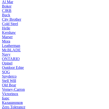
Al Mar
Boker
CJRB
Buck
City Brother
Cold Steel
Helle
Kershaw
Marser
Mora
Leatherman
Mr.BLADE
Navy
ONTARIO
Opinel
Outdoor Edge
SOG
Spyderco
Stell Will
Old Bear
Verney-Carron
Victorinox
Барс
Калашников
Zero Tolerance