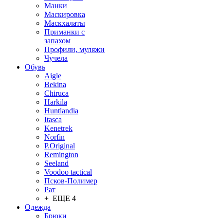
Манки
Маскировка
Маскхалаты
Приманки с
запахом
Профили, муляжи
Чучела
Обувь
Aigle
Bekina
Chiruсa
Harkila
Huntlandia
Itasca
Kenetrek
Norfin
P.Original
Remington
Seeland
Voodoo tactical
Псков-Полимер
Рат
+ ЕЩЕ 4
Одежда
Брюки