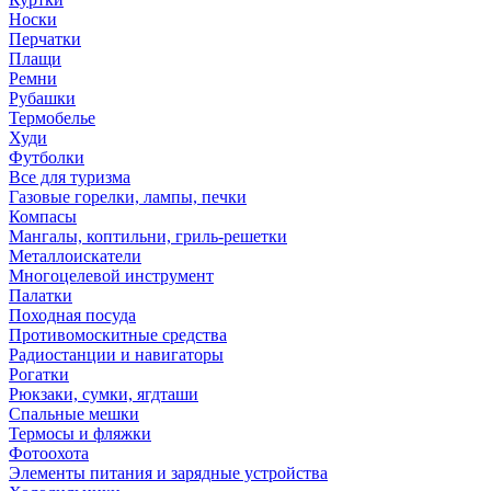
Носки
Перчатки
Плащи
Ремни
Рубашки
Термобелье
Худи
Футболки
Все для туризма
Газовые горелки, лампы, печки
Компасы
Мангалы, коптильни, гриль-решетки
Металлоискатели
Многоцелевой инструмент
Палатки
Походная посуда
Противомоскитные средства
Радиостанции и навигаторы
Рогатки
Рюкзаки, сумки, ягдташи
Спальные мешки
Термосы и фляжки
Фотоохота
Элементы питания и зарядные устройства