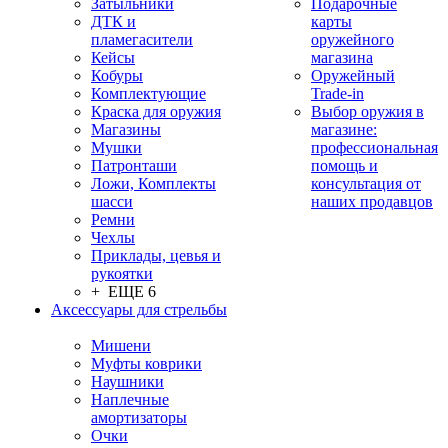
Затыльники
Подарочные
ДТК и
карты
пламегасители
оружейного
Кейсы
магазина
Кобуры
Оружейный
Комплектующие
Trade-in
Краска для оружия
Выбор оружия в
Магазины
магазине:
Мушки
профессиональная
Патронташи
помощь и
Ложи, Комплекты
консультация от
шасси
наших продавцов
Ремни
Чехлы
Приклады, цевья и
рукоятки
+ ЕЩЕ 6
Аксессуары для стрельбы
Мишени
Муфты коврики
Наушники
Наплечные
амортизаторы
Очки