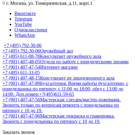
г. Москва, ул. Тимирязевская, д.11, корп.1
Вконтакте
Telegram
YouTube
Одноклассники
WhatsApp
+7 (495) 792-30-06
+7 (495) 792-30-06
Оружейный зал
+7 (495) 611-08-78
Консультант оружейного зала
+7 (901) 407-48-05
Отдела по работе с юридическими лицами
+7 (901) 407-47-54
Интернет магазин
+7 (495) 611-33-05
+7 (901) 407-48-15
Консультант не лицензионного зала
+7 (901) 407-47-89
Бухгалтерия. Время работы бухгалтерии, с
понедельника по пятницу, с 11:00 до 18:00, обед с 13:00 до
14:00. Доп.номер:+7(495)611-59-65
+7 (901) 407-47-56
Мастерская: слесарь/мастер-ложевщик.
Звонить только по вопросам ремонта с понедельника по
пятницу с 10 до 19.
+7 (901) 407-47-96
Мастерская: покраска и гравировка.
Звонить с понедельника по пятницу с 10 до 19.
Заказать звонок