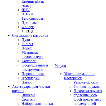
Кронштейны,
кольца
ЛЦУ
ПНВ и
Тепловизоры
Прицелы
Фонари
+ ЕЩЕ 1
Снаряжение патронов
Пули
Гильзы
Порох
Матрицы,
шеллхолдеры
Капсюли
Оборудование и
Услуги
инструменты
Пороховницы
Услуги оружейной
Прокладки
мастерской
Пыжи
Ремонт оружия
Аксессуары для чистки
Тюнинг оружия
оружия
Покраска оружия
Вишеры
Удаление Soft-
Ёршики
touch покрытия с
Наборы для чистки
последующей