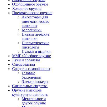
Охолощённое оружие
Холодное оружие
Пневматическое оружие
Аксессуары для
пневматических
винтовок
Баллончики
Пневматические
винтовки
Пневматические
пистолеты
Пульки и шарики
ММГ / Учебное оружие
Луки и арбалеты
Спецсредства
Средства самообороны
Газовые
баллончики
Электрошокеры
Сигнальные средства
Оружие имеющее
культурную ценность
Метательное и
другое оружие