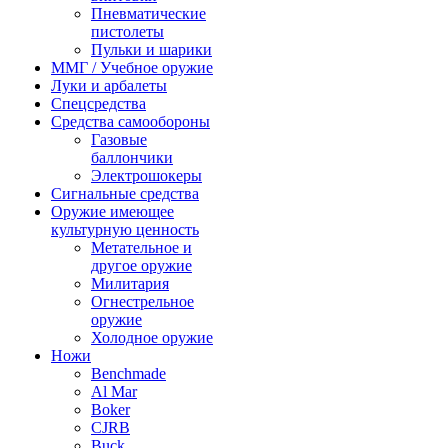
Пневматические
пистолеты
Пульки и шарики
ММГ / Учебное оружие
Луки и арбалеты
Спецсредства
Средства самообороны
Газовые
баллончики
Электрошокеры
Сигнальные средства
Оружие имеющее
культурную ценность
Метательное и
другое оружие
Милитария
Огнестрельное
оружие
Холодное оружие
Ножи
Benchmade
Al Mar
Boker
CJRB
Buck