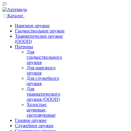
Каталог
Нарезное оружие
Гладкоствольное оружие
Травматическое оружие
(ОООП)
Патроны
Для
гладкоствольного
оружия
Для нарезного
оружия
Для служебного
оружия
Для
травматического
оружия (ОООП)
Холостые,
шумовые,
светозвуковые
Газовое оружие
Служебное оружие
Спортивное оружие