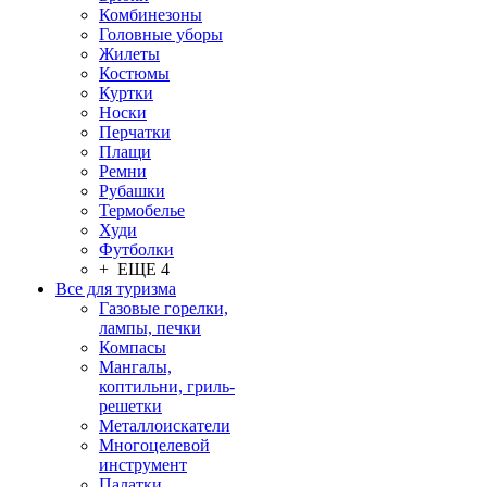
Комбинезоны
Головные уборы
Жилеты
Костюмы
Куртки
Носки
Перчатки
Плащи
Ремни
Рубашки
Термобелье
Худи
Футболки
+ ЕЩЕ 4
Все для туризма
Газовые горелки,
лампы, печки
Компасы
Мангалы,
коптильни, гриль-
решетки
Металлоискатели
Многоцелевой
инструмент
Палатки