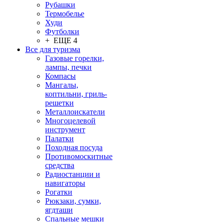
Рубашки
Термобелье
Худи
Футболки
+ ЕЩЕ 4
Все для туризма
Газовые горелки,
лампы, печки
Компасы
Мангалы,
коптильни, гриль-
решетки
Металлоискатели
Многоцелевой
инструмент
Палатки
Походная посуда
Противомоскитные
средства
Радиостанции и
навигаторы
Рогатки
Рюкзаки, сумки,
ягдташи
Спальные мешки