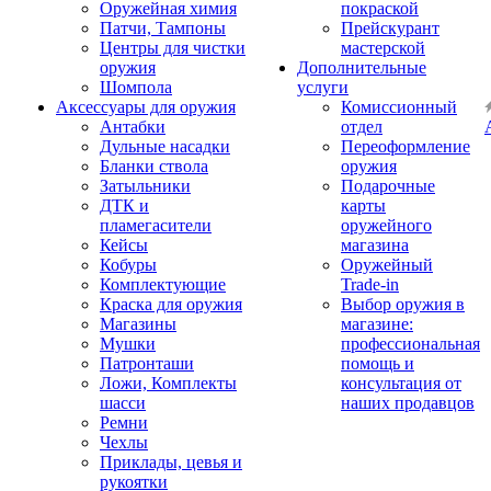
Оружейная химия
покраской
Патчи, Тампоны
Прейскурант
Центры для чистки
мастерской
оружия
Дополнительные
Шомпола
услуги
Аксессуары для оружия
Комиссионный
Антабки
отдел
Дульные насадки
Переоформление
Бланки ствола
оружия
Затыльники
Подарочные
ДТК и
карты
пламегасители
оружейного
Кейсы
магазина
Кобуры
Оружейный
Комплектующие
Trade-in
Краска для оружия
Выбор оружия в
Магазины
магазине:
Мушки
профессиональная
Патронташи
помощь и
Ложи, Комплекты
консультация от
шасси
наших продавцов
Ремни
Чехлы
Приклады, цевья и
рукоятки