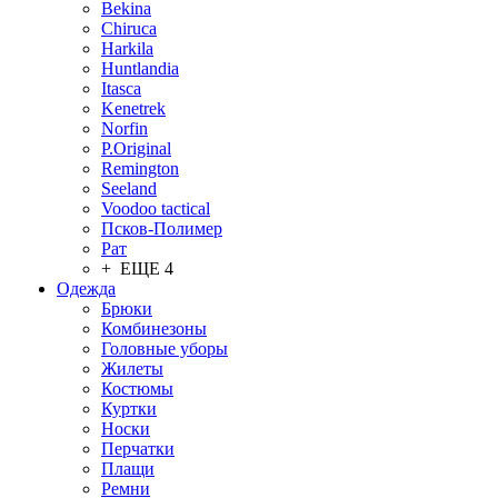
Bekina
Chiruсa
Harkila
Huntlandia
Itasca
Kenetrek
Norfin
P.Original
Remington
Seeland
Voodoo tactical
Псков-Полимер
Рат
+ ЕЩЕ 4
Одежда
Брюки
Комбинезоны
Головные уборы
Жилеты
Костюмы
Куртки
Носки
Перчатки
Плащи
Ремни