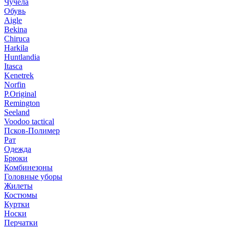
Чучела
Обувь
Aigle
Bekina
Chiruсa
Harkila
Huntlandia
Itasca
Kenetrek
Norfin
P.Original
Remington
Seeland
Voodoo tactical
Псков-Полимер
Рат
Одежда
Брюки
Комбинезоны
Головные уборы
Жилеты
Костюмы
Куртки
Носки
Перчатки