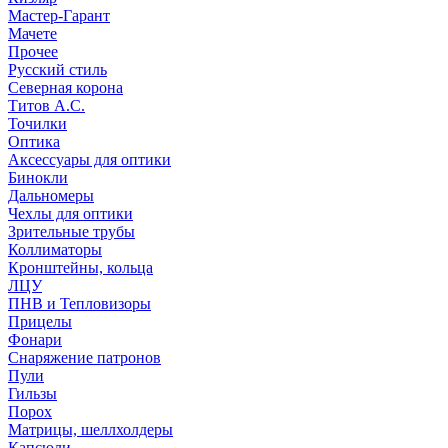
Мастер-Гарант
Мачете
Прочее
Русский стиль
Северная корона
Титов А.С.
Точилки
Оптика
Аксессуары для оптики
Бинокли
Дальномеры
Чехлы для оптики
Зрительные трубы
Коллиматоры
Кронштейны, кольца
ЛЦУ
ПНВ и Тепловизоры
Прицелы
Фонари
Снаряжение патронов
Пули
Гильзы
Порох
Матрицы, шеллхолдеры
Капсюли