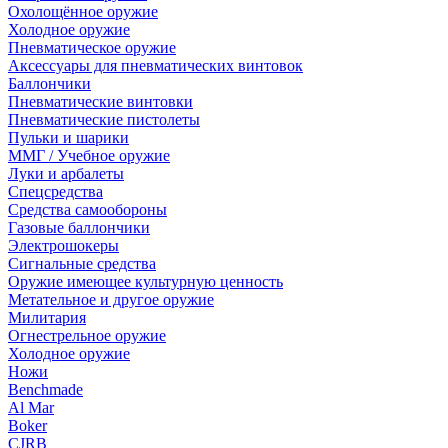
Охолощённое оружие
Холодное оружие
Пневматическое оружие
Аксессуары для пневматических винтовок
Баллончики
Пневматические винтовки
Пневматические пистолеты
Пульки и шарики
ММГ / Учебное оружие
Луки и арбалеты
Спецсредства
Средства самообороны
Газовые баллончики
Электрошокеры
Сигнальные средства
Оружие имеющее культурную ценность
Метательное и другое оружие
Милитария
Огнестрельное оружие
Холодное оружие
Ножи
Benchmade
Al Mar
Boker
CJRB