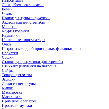
Патронташи
Ложи, Комплекты шасси
Ремни
Чехлы
Приклады, цевья и рукоятки
Аксессуары для стрельбы
Мишени
Муфты коврики
Наушники
Наплечные амортизаторы
Очки
Патроны холодной пристрелки, фальшпатроны
Перчатки
Сошки
Станки, упоры, мешки для стрельбы
Стикхант (наклейки на патроны)
Сейфы
Товары для охоты
Засидки
Лыжи и снегоступы
Манки
Маскировка
Маскхалаты
Приманки с запахом
Профили, муляжи