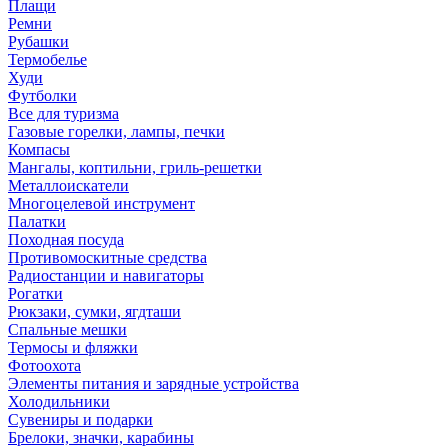
Плащи
Ремни
Рубашки
Термобелье
Худи
Футболки
Все для туризма
Газовые горелки, лампы, печки
Компасы
Мангалы, коптильни, гриль-решетки
Металлоискатели
Многоцелевой инструмент
Палатки
Походная посуда
Противомоскитные средства
Радиостанции и навигаторы
Рогатки
Рюкзаки, сумки, ягдташи
Спальные мешки
Термосы и фляжки
Фотоохота
Элементы питания и зарядные устройства
Холодильники
Сувениры и подарки
Брелоки, значки, карабины