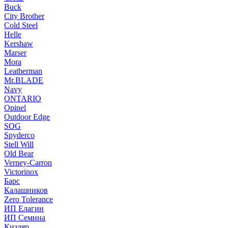
Buck
City Brother
Cold Steel
Helle
Kershaw
Marser
Mora
Leatherman
Mr.BLADE
Navy
ONTARIO
Opinel
Outdoor Edge
SOG
Spyderco
Stell Will
Old Bear
Verney-Carron
Victorinox
Барс
Калашников
Zero Tolerance
ИП Елагин
ИП Семина
Кизляр