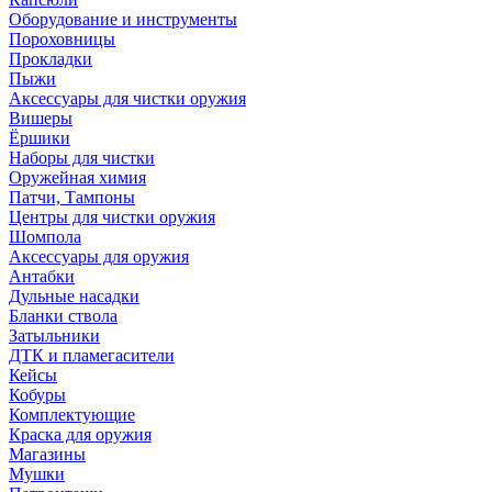
Оборудование и инструменты
Пороховницы
Прокладки
Пыжи
Аксессуары для чистки оружия
Вишеры
Ёршики
Наборы для чистки
Оружейная химия
Патчи, Тампоны
Центры для чистки оружия
Шомпола
Аксессуары для оружия
Антабки
Дульные насадки
Бланки ствола
Затыльники
ДТК и пламегасители
Кейсы
Кобуры
Комплектующие
Краска для оружия
Магазины
Мушки