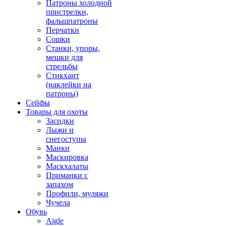
Патроны холодной
пристрелки,
фальшпатроны
Перчатки
Сошки
Станки, упоры,
мешки для
стрельбы
Стикхант
(наклейки на
патроны)
Сейфы
Товары для охоты
Засидки
Лыжи и
снегоступы
Манки
Маскировка
Маскхалаты
Приманки с
запахом
Профили, муляжи
Чучела
Обувь
Aigle