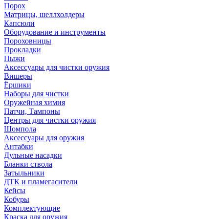
Порох
Матрицы, шеллхолдеры
Капсюли
Оборудование и инструменты
Пороховницы
Прокладки
Пыжи
Аксессуары для чистки оружия
Вишеры
Ёршики
Наборы для чистки
Оружейная химия
Патчи, Тампоны
Центры для чистки оружия
Шомпола
Аксессуары для оружия
Антабки
Дульные насадки
Бланки ствола
Затыльники
ДТК и пламегасители
Кейсы
Кобуры
Комплектующие
Краска для оружия