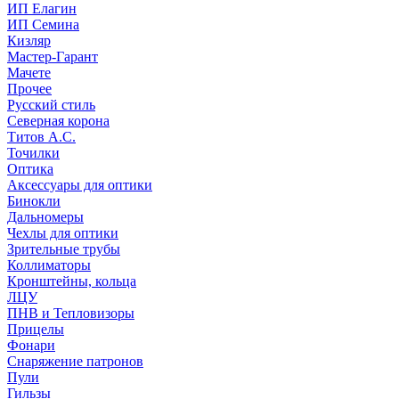
ИП Елагин
ИП Семина
Кизляр
Мастер-Гарант
Мачете
Прочее
Русский стиль
Северная корона
Титов А.С.
Точилки
Оптика
Аксессуары для оптики
Бинокли
Дальномеры
Чехлы для оптики
Зрительные трубы
Коллиматоры
Кронштейны, кольца
ЛЦУ
ПНВ и Тепловизоры
Прицелы
Фонари
Снаряжение патронов
Пули
Гильзы