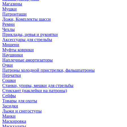
Магазины
Мушки
Патронташи
Ложи, Комплекты шасси
Ремни
Чехлы
Приклады, цевья и рукоятки
Аксессуары для стрельбы
Мишени
Муфты коврики
Наушники
Наплечные амортизаторы
Очки
Патроны холодной пристрелки, фальшпатроны
Перчатки
Сошки
Станки, упоры, мешки для стрельбы
Стикхант (наклейки на патроны)
Сейфы
Товары для охоты
Засидки
Лыжи и снегоступы
Манки
Маскировка
Маскхалаты