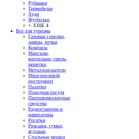
Рубашки
Термобелье
Худи
Футболки
+ ЕЩЕ 4
Все для туризма
Газовые горелки,
лампы, печки
Компасы
Мангалы,
коптильни, гриль-
решетки
Металлоискатели
Многоцелевой
инструмент
Палатки
Походная посуда
Противомоскитные
средства
Радиостанции и
навигаторы
Рогатки
Рюкзаки, сумки,
ягдташи
Спальные мешки