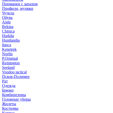
Приманки с запахом
Профили, муляжи
Чучела
Обувь
Aigle
Bekina
Chiruсa
Harkila
Huntlandia
Itasca
Kenetrek
Norfin
P.Original
Remington
Seeland
Voodoo tactical
Псков-Полимер
Рат
Одежда
Брюки
Комбинезоны
Головные уборы
Жилеты
Костюмы
Куртки