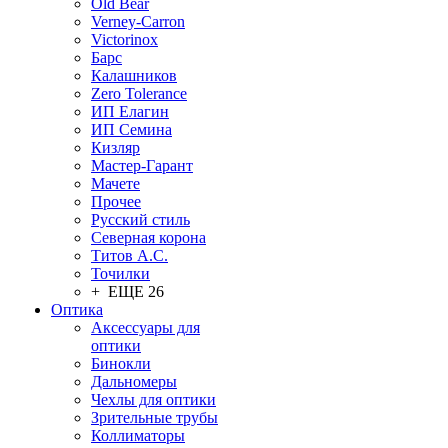
Old Bear
Verney-Carron
Victorinox
Барс
Калашников
Zero Tolerance
ИП Елагин
ИП Семина
Кизляр
Мастер-Гарант
Мачете
Прочее
Русский стиль
Северная корона
Титов А.С.
Точилки
+ ЕЩЕ 26
Оптика
Аксессуары для
оптики
Бинокли
Дальномеры
Чехлы для оптики
Зрительные трубы
Коллиматоры