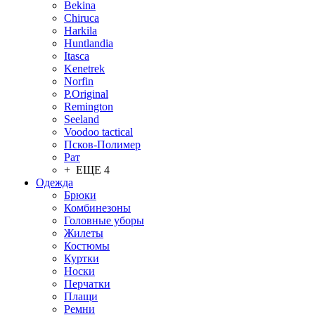
Bekina
Chiruсa
Harkila
Huntlandia
Itasca
Kenetrek
Norfin
P.Original
Remington
Seeland
Voodoo tactical
Псков-Полимер
Рат
+ ЕЩЕ 4
Одежда
Брюки
Комбинезоны
Головные уборы
Жилеты
Костюмы
Куртки
Носки
Перчатки
Плащи
Ремни