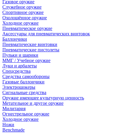
Газовое оружие
Служебное оружие
Спортивное оружие
Охолощённое оружие
Холодное оружие
Пневматическое оружие
Аксессуары для пневматических винтовок
Баллончики
Пневматические винтовки
Пневматические пистолеты
Пульки и шарики
ММГ / Учебное оружие
Луки и арбалеты
Спецсредства
Средства самообороны
Газовые баллончики
Электрошокеры
Сигнальные средства
Оружие имеющее культурную ценность
Метательное и другое оружие
Милитария
Огнестрельное оружие
Холодное оружие
Ножи
Benchmade