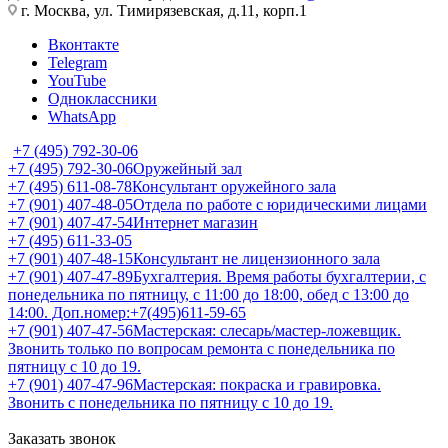
г. Москва, ул. Тимирязевская, д.11, корп.1
Вконтакте
Telegram
YouTube
Одноклассники
WhatsApp
+7 (495) 792-30-06
+7 (495) 792-30-06
Оружейный зал
+7 (495) 611-08-78
Консультант оружейного зала
+7 (901) 407-48-05
Отдела по работе с юридическими лицами
+7 (901) 407-47-54
Интернет магазин
+7 (495) 611-33-05
+7 (901) 407-48-15
Консультант не лицензионного зала
+7 (901) 407-47-89
Бухгалтерия. Время работы бухгалтерии, с
понедельника по пятницу, с 11:00 до 18:00, обед с 13:00 до
14:00. Доп.номер:+7(495)611-59-65
+7 (901) 407-47-56
Мастерская: слесарь/мастер-ложевщик.
Звонить только по вопросам ремонта с понедельника по
пятницу с 10 до 19.
+7 (901) 407-47-96
Мастерская: покраска и гравировка.
Звонить с понедельника по пятницу с 10 до 19.
Заказать звонок