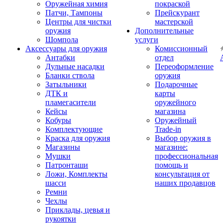
Оружейная химия
покраской
Патчи, Тампоны
Прейскурант
Центры для чистки
мастерской
оружия
Дополнительные
Шомпола
услуги
Аксессуары для оружия
Комиссионный
Антабки
отдел
Дульные насадки
Переоформление
Бланки ствола
оружия
Затыльники
Подарочные
ДТК и
карты
пламегасители
оружейного
Кейсы
магазина
Кобуры
Оружейный
Комплектующие
Trade-in
Краска для оружия
Выбор оружия в
Магазины
магазине:
Мушки
профессиональная
Патронташи
помощь и
Ложи, Комплекты
консультация от
шасси
наших продавцов
Ремни
Чехлы
Приклады, цевья и
рукоятки