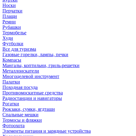
Носки
Перчатки
Плащи
Ремни
Рубашки
Термобелье
Худи
Футболки
Все для туризма
Газовые горелки, лампы, печки
Компасы
Мангалы, коптильни, гриль-решетки
Металлоискатели
Многоцелевой инструмент
Палатки
Походная посуда
Противомоскитные средства
Радиостанции и навигаторы
Рогатки
Рюкзаки, сумки, ягдташи
Спальные мешки
Термосы и фляжки
Фотоохота
Элементы питания и зарядные устройства