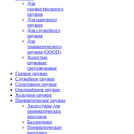
Для
гладкоствольного
оружия
Для нарезного
оружия
Для служебного
оружия
Для
травматического
оружия (ОООП)
Холостые,
шумовые,
светозвуковые
Газовое оружие
Служебное оружие
Спортивное оружие
Охолощённое оружие
Холодное оружие
Пневматическое оружие
Аксессуары для
пневматических
винтовок
Баллончики
Пневматические
винтовки