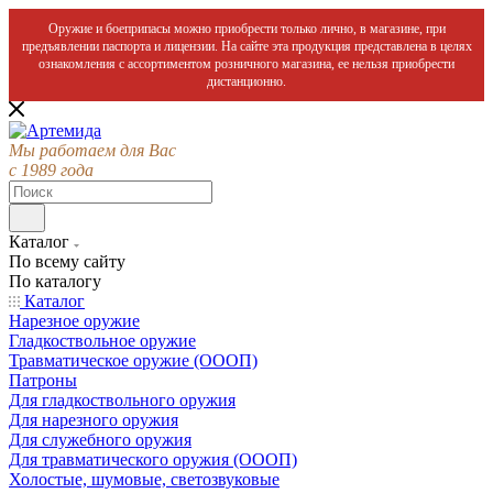
Оружие и боеприпасы можно приобрести только лично, в магазине, при
предъявлении паспорта и лицензии. На сайте эта продукция представлена в целях
ознакомления с ассортиментом розничного магазина, ее нельзя приобрести
дистанционно.
Мы работаем для Вас
с 1989 года
Каталог
По всему сайту
По каталогу
Каталог
Нарезное оружие
Гладкоствольное оружие
Травматическое оружие (ОООП)
Патроны
Для гладкоствольного оружия
Для нарезного оружия
Для служебного оружия
Для травматического оружия (ОООП)
Холостые, шумовые, светозвуковые