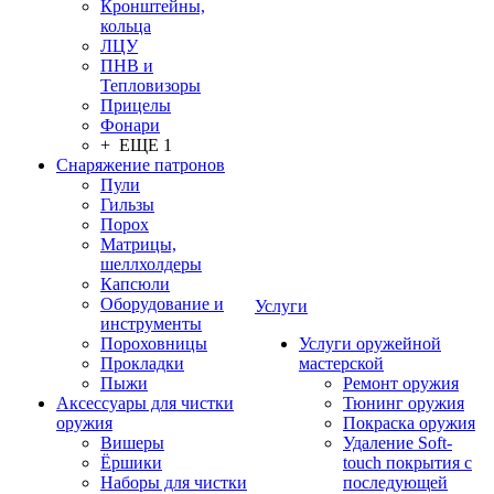
Кронштейны,
кольца
ЛЦУ
ПНВ и
Тепловизоры
Прицелы
Фонари
+ ЕЩЕ 1
Снаряжение патронов
Пули
Гильзы
Порох
Матрицы,
шеллхолдеры
Капсюли
Оборудование и
Услуги
инструменты
Пороховницы
Услуги оружейной
Прокладки
мастерской
Пыжи
Ремонт оружия
Аксессуары для чистки
Тюнинг оружия
оружия
Покраска оружия
Вишеры
Удаление Soft-
Ёршики
touch покрытия с
Наборы для чистки
последующей