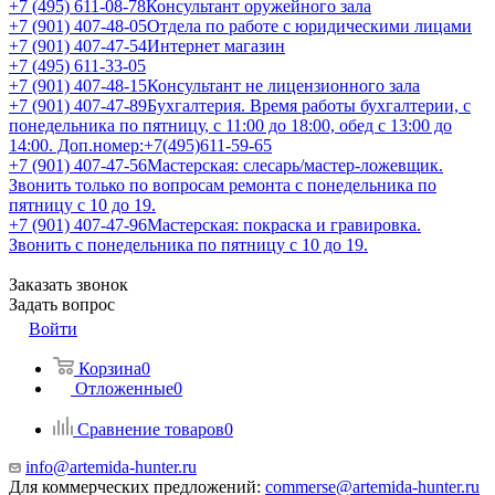
+7 (495) 611-08-78
Консультант оружейного зала
+7 (901) 407-48-05
Отдела по работе с юридическими лицами
+7 (901) 407-47-54
Интернет магазин
+7 (495) 611-33-05
+7 (901) 407-48-15
Консультант не лицензионного зала
+7 (901) 407-47-89
Бухгалтерия. Время работы бухгалтерии, с
понедельника по пятницу, с 11:00 до 18:00, обед с 13:00 до
14:00. Доп.номер:+7(495)611-59-65
+7 (901) 407-47-56
Мастерская: слесарь/мастер-ложевщик.
Звонить только по вопросам ремонта с понедельника по
пятницу с 10 до 19.
+7 (901) 407-47-96
Мастерская: покраска и гравировка.
Звонить с понедельника по пятницу с 10 до 19.
Заказать звонок
Задать вопрос
Войти
Корзина
0
Отложенные
0
Сравнение товаров
0
info@artemida-hunter.ru
Для коммерческих предложений:
commerse@artemida-hunter.ru