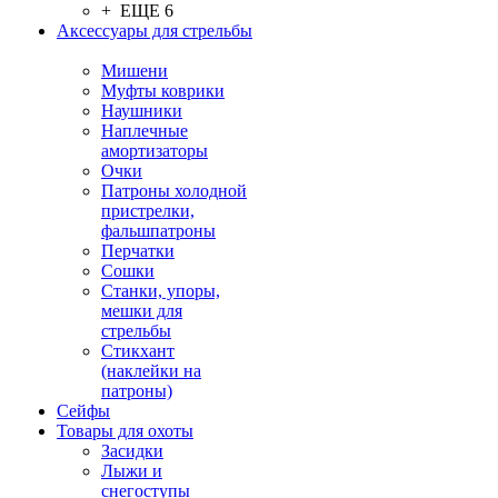
+ ЕЩЕ 6
Аксессуары для стрельбы
Мишени
Муфты коврики
Наушники
Наплечные
амортизаторы
Очки
Патроны холодной
пристрелки,
фальшпатроны
Перчатки
Сошки
Станки, упоры,
мешки для
стрельбы
Стикхант
(наклейки на
патроны)
Сейфы
Товары для охоты
Засидки
Лыжи и
снегоступы