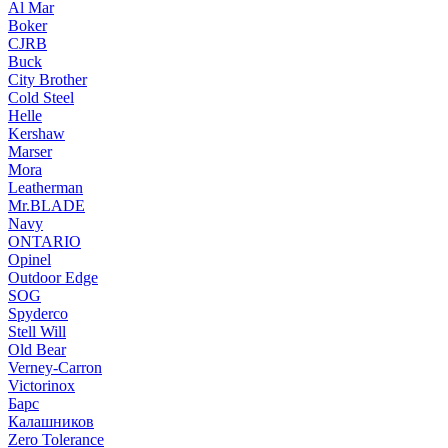
Al Mar
Boker
CJRB
Buck
City Brother
Cold Steel
Helle
Kershaw
Marser
Mora
Leatherman
Mr.BLADE
Navy
ONTARIO
Opinel
Outdoor Edge
SOG
Spyderco
Stell Will
Old Bear
Verney-Carron
Victorinox
Барс
Калашников
Zero Tolerance