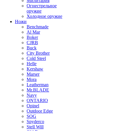
Милитария
Огнестрельное
оружие
Холодное оружие
Ножи
Benchmade
Al Mar
Boker
CJRB
Buck
City Brother
Cold Steel
Helle
Kershaw
Marser
Mora
Leatherman
Mr.BLADE
Navy
ONTARIO
Opinel
Outdoor Edge
SOG
Spyderco
Stell Will