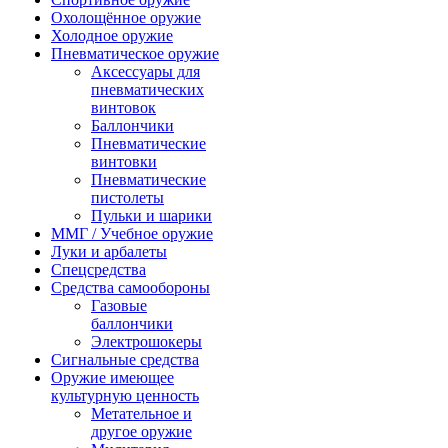
Охолощённое оружие
Холодное оружие
Пневматическое оружие
Аксессуары для
пневматических
винтовок
Баллончики
Пневматические
винтовки
Пневматические
пистолеты
Пульки и шарики
ММГ / Учебное оружие
Луки и арбалеты
Спецсредства
Средства самообороны
Газовые
баллончики
Электрошокеры
Сигнальные средства
Оружие имеющее
культурную ценность
Метательное и
другое оружие