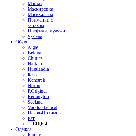
Манки
Маскировка
Маскхалаты
Приманки с
запахом
Профили, муляжи
Чучела
Обувь
Aigle
Bekina
Chiruсa
Harkila
Huntlandia
Itasca
Kenetrek
Norfin
P.Original
Remington
Seeland
Voodoo tactical
Псков-Полимер
Рат
+ ЕЩЕ 4
Одежда
Брюки