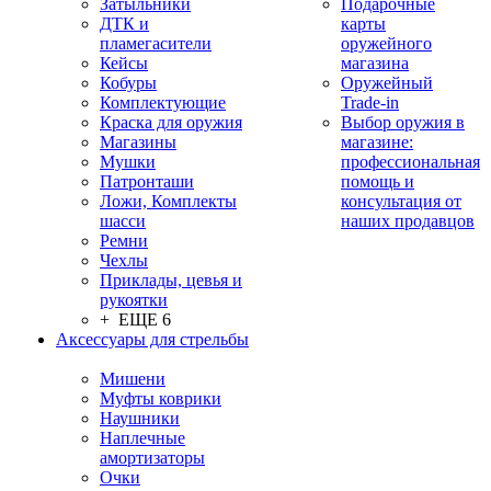
Затыльники
Подарочные
ДТК и
карты
пламегасители
оружейного
Кейсы
магазина
Кобуры
Оружейный
Комплектующие
Trade-in
Краска для оружия
Выбор оружия в
Магазины
магазине:
Мушки
профессиональная
Патронташи
помощь и
Ложи, Комплекты
консультация от
шасси
наших продавцов
Ремни
Чехлы
Приклады, цевья и
рукоятки
+ ЕЩЕ 6
Аксессуары для стрельбы
Мишени
Муфты коврики
Наушники
Наплечные
амортизаторы
Очки