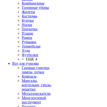
Комбинезоны
Головные уборы
Жилеты
Костюмы
Куртки
Носки
Перчатки
Плащи
Ремни
Рубашки
Термобелье
Худи
Футболки
+ ЕЩЕ 4
Все для туризма
Газовые горелки,
лампы, печки
Компасы
Мангалы,
коптильни, гриль-
решетки
Металлоискатели
Многоцелевой
инструмент
Палатки