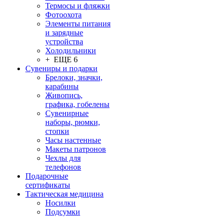
Термосы и фляжки
Фотоохота
Элементы питания
и зарядные
устройства
Холодильники
+ ЕЩЕ 6
Сувениры и подарки
Брелоки, значки,
карабины
Живопись,
графика, гобелены
Сувенирные
наборы, рюмки,
стопки
Часы настенные
Макеты патронов
Чехлы для
телефонов
Подарочные
сертификаты
Тактическая медицина
Носилки
Подсумки