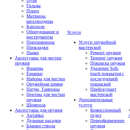
Пули
Гильзы
Порох
Матрицы,
шеллхолдеры
Капсюли
Оборудование и
Услуги
инструменты
Пороховницы
Услуги оружейной
Прокладки
мастерской
Пыжи
Ремонт оружия
Аксессуары для чистки
Тюнинг оружия
оружия
Покраска оружия
Вишеры
Удаление Soft-
Ёршики
touch покрытия с
Наборы для чистки
последующей
Оружейная химия
покраской
Патчи, Тампоны
Прейскурант
Центры для чистки
мастерской
оружия
Дополнительные
Шомпола
услуги
Аксессуары для оружия
Комиссионный
Антабки
отдел
Дульные насадки
Переоформление
Бланки ствола
оружия