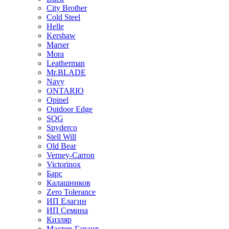
City Brother
Cold Steel
Helle
Kershaw
Marser
Mora
Leatherman
Mr.BLADE
Navy
ONTARIO
Opinel
Outdoor Edge
SOG
Spyderco
Stell Will
Old Bear
Verney-Carron
Victorinox
Барс
Калашников
Zero Tolerance
ИП Елагин
ИП Семина
Кизляр
Мастер-Гарант