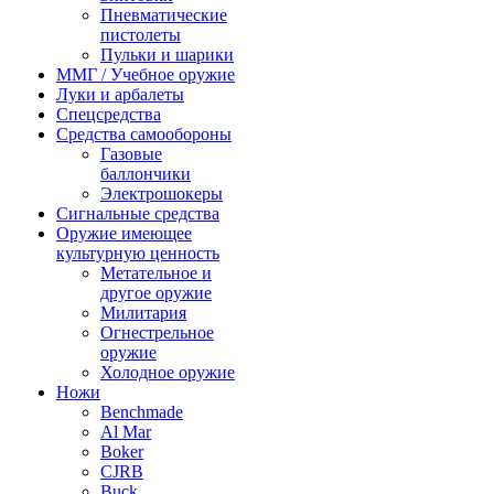
Пневматические
пистолеты
Пульки и шарики
ММГ / Учебное оружие
Луки и арбалеты
Спецсредства
Средства самообороны
Газовые
баллончики
Электрошокеры
Сигнальные средства
Оружие имеющее
культурную ценность
Метательное и
другое оружие
Милитария
Огнестрельное
оружие
Холодное оружие
Ножи
Benchmade
Al Mar
Boker
CJRB
Buck