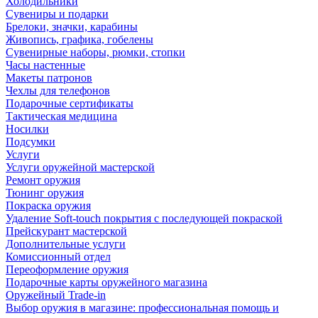
Холодильники
Сувениры и подарки
Брелоки, значки, карабины
Живопись, графика, гобелены
Сувенирные наборы, рюмки, стопки
Часы настенные
Макеты патронов
Чехлы для телефонов
Подарочные сертификаты
Тактическая медицина
Носилки
Подсумки
Услуги
Услуги оружейной мастерской
Ремонт оружия
Тюнинг оружия
Покраска оружия
Удаление Soft-touch покрытия с последующей покраской
Прейскурант мастерской
Дополнительные услуги
Комиссионный отдел
Переоформление оружия
Подарочные карты оружейного магазина
Оружейный Trade-in
Выбор оружия в магазине: профессиональная помощь и