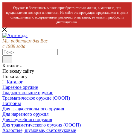
Оружие и боеприпасы можно приобрести только лично, в магазине, при
предъявлении паспорта и лицензии. На сайте эта продукция представлена в целях
ознакомления с ассортиментом розничного магазина, ее нельзя приобрести
дистанционно.
Мы работаем для Вас
с 1989 года
Каталог
По всему сайту
По каталогу
Каталог
Нарезное оружие
Гладкоствольное оружие
Травматическое оружие (ОООП)
Патроны
Для гладкоствольного оружия
Для нарезного оружия
Для служебного оружия
Для травматического оружия (ОООП)
Холостые, шумовые, светозвуковые