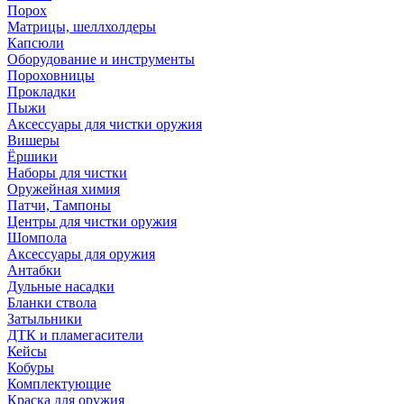
Порох
Матрицы, шеллхолдеры
Капсюли
Оборудование и инструменты
Пороховницы
Прокладки
Пыжи
Аксессуары для чистки оружия
Вишеры
Ёршики
Наборы для чистки
Оружейная химия
Патчи, Тампоны
Центры для чистки оружия
Шомпола
Аксессуары для оружия
Антабки
Дульные насадки
Бланки ствола
Затыльники
ДТК и пламегасители
Кейсы
Кобуры
Комплектующие
Краска для оружия