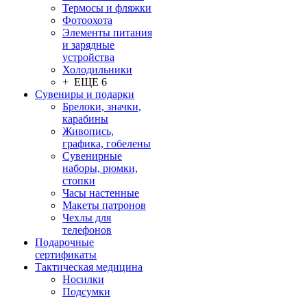
Термосы и фляжки
Фотоохота
Элементы питания
и зарядные
устройства
Холодильники
+ ЕЩЕ 6
Сувениры и подарки
Брелоки, значки,
карабины
Живопись,
графика, гобелены
Сувенирные
наборы, рюмки,
стопки
Часы настенные
Макеты патронов
Чехлы для
телефонов
Подарочные
сертификаты
Тактическая медицина
Носилки
Подсумки