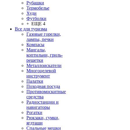
Рубашки
Термобелье
Худи
Футболки
+ ЕЩЕ 4
Все для туризма
Газовые горелки,
лампы, печки
Компасы
Мангалы,
коптильни, гриль-
решетки
Металлоискатели
Многоцелевой
инструмент
Палатки
Походная посуда
Противомоскитные
средства
Радиостанции и
навигаторы
Рогатки
Рюкзаки, сумки,
ягдташи
Спальные мешки