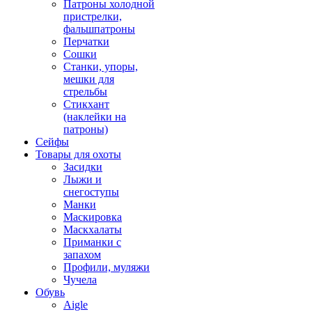
Патроны холодной
пристрелки,
фальшпатроны
Перчатки
Сошки
Станки, упоры,
мешки для
стрельбы
Стикхант
(наклейки на
патроны)
Сейфы
Товары для охоты
Засидки
Лыжи и
снегоступы
Манки
Маскировка
Маскхалаты
Приманки с
запахом
Профили, муляжи
Чучела
Обувь
Aigle