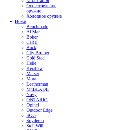
Милитария
Огнестрельное
оружие
Холодное оружие
Ножи
Benchmade
Al Mar
Boker
CJRB
Buck
City Brother
Cold Steel
Helle
Kershaw
Marser
Mora
Leatherman
Mr.BLADE
Navy
ONTARIO
Opinel
Outdoor Edge
SOG
Spyderco
Stell Will