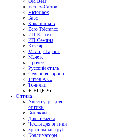
Old Bear
Verney-Carron
Victorinox
Барс
Калашников
Zero Tolerance
ИП Елагин
ИП Семина
Кизляр
Мастер-Гарант
Мачете
Прочее
Русский стиль
Северная корона
Титов А.С.
Точилки
+ ЕЩЕ 26
Оптика
Аксессуары для
оптики
Бинокли
Дальномеры
Чехлы для оптики
Зрительные трубы
Коллиматоры