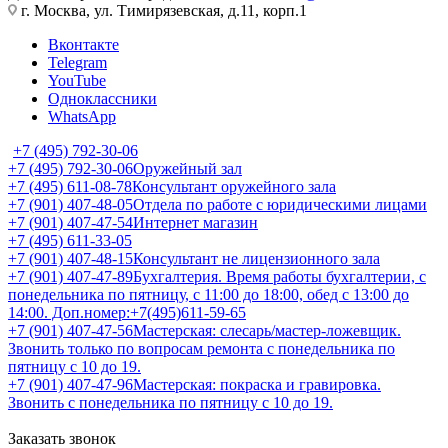
г. Москва, ул. Тимирязевская, д.11, корп.1
Вконтакте
Telegram
YouTube
Одноклассники
WhatsApp
+7 (495) 792-30-06
+7 (495) 792-30-06
Оружейный зал
+7 (495) 611-08-78
Консультант оружейного зала
+7 (901) 407-48-05
Отдела по работе с юридическими лицами
+7 (901) 407-47-54
Интернет магазин
+7 (495) 611-33-05
+7 (901) 407-48-15
Консультант не лицензионного зала
+7 (901) 407-47-89
Бухгалтерия. Время работы бухгалтерии, с
понедельника по пятницу, с 11:00 до 18:00, обед с 13:00 до
14:00. Доп.номер:+7(495)611-59-65
+7 (901) 407-47-56
Мастерская: слесарь/мастер-ложевщик.
Звонить только по вопросам ремонта с понедельника по
пятницу с 10 до 19.
+7 (901) 407-47-96
Мастерская: покраска и гравировка.
Звонить с понедельника по пятницу с 10 до 19.
Заказать звонок