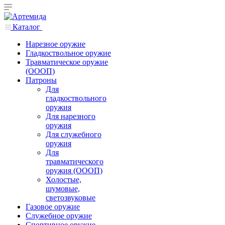
Каталог
Нарезное оружие
Гладкоствольное оружие
Травматическое оружие
(ОООП)
Патроны
Для
гладкоствольного
оружия
Для нарезного
оружия
Для служебного
оружия
Для
травматического
оружия (ОООП)
Холостые,
шумовые,
светозвуковые
Газовое оружие
Служебное оружие
Спортивное оружие