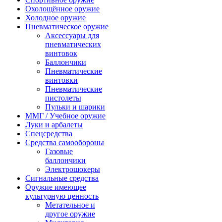
Охолощённое оружие
Холодное оружие
Пневматическое оружие
Аксессуары для
пневматических
винтовок
Баллончики
Пневматические
винтовки
Пневматические
пистолеты
Пульки и шарики
ММГ / Учебное оружие
Луки и арбалеты
Спецсредства
Средства самообороны
Газовые
баллончики
Электрошокеры
Сигнальные средства
Оружие имеющее
культурную ценность
Метательное и
другое оружие