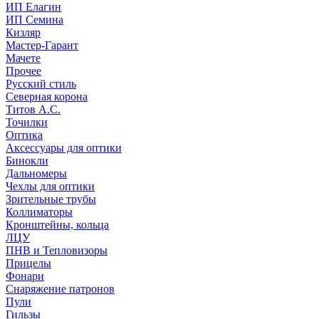
ИП Елагин
ИП Семина
Кизляр
Мастер-Гарант
Мачете
Прочее
Русский стиль
Северная корона
Титов А.С.
Точилки
Оптика
Аксессуары для оптики
Бинокли
Дальномеры
Чехлы для оптики
Зрительные трубы
Коллиматоры
Кронштейны, кольца
ЛЦУ
ПНВ и Тепловизоры
Прицелы
Фонари
Снаряжение патронов
Пули
Гильзы