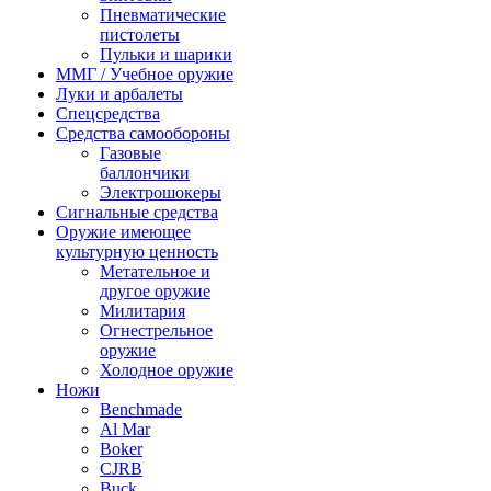
Пневматические
пистолеты
Пульки и шарики
ММГ / Учебное оружие
Луки и арбалеты
Спецсредства
Средства самообороны
Газовые
баллончики
Электрошокеры
Сигнальные средства
Оружие имеющее
культурную ценность
Метательное и
другое оружие
Милитария
Огнестрельное
оружие
Холодное оружие
Ножи
Benchmade
Al Mar
Boker
CJRB
Buck