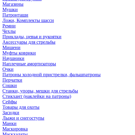
Магазины
Мушки
Патронташи
Ложи, Комплекты шасси
Ремни
Чехлы
Приклады, цевья и рукоятки
Аксессуары для стрельбы
Мишени
Муфты коврики
Наушники
Наплечные амортизаторы
Очки
Патроны холодной пристрелки, фальшпатроны
Перчатки
Сошки
Станки, упоры, мешки для стрельбы
Стикхант (наклейки на патроны)
Сейфы
Товары для охоты
Засидки
Лыжи и снегоступы
Манки
Маскировка
Маскхалаты