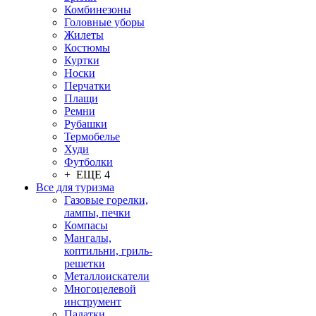
Комбинезоны
Головные уборы
Жилеты
Костюмы
Куртки
Носки
Перчатки
Плащи
Ремни
Рубашки
Термобелье
Худи
Футболки
+ ЕЩЕ 4
Все для туризма
Газовые горелки,
лампы, печки
Компасы
Мангалы,
коптильни, гриль-
решетки
Металлоискатели
Многоцелевой
инструмент
Палатки