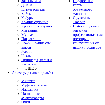
Затыльники
Подарочные
ДТК и
карты
пламегасители
оружейного
Кейсы
магазина
Кобуры
Оружейный
Комплектующие
Trade-in
Краска для оружия
Выбор оружия в
Магазины
магазине:
Мушки
профессиональная
Патронташи
помощь и
Ложи, Комплекты
консультация от
шасси
наших продавцов
Ремни
Чехлы
Приклады, цевья и
рукоятки
+ ЕЩЕ 6
Аксессуары для стрельбы
Мишени
Муфты коврики
Наушники
Наплечные
амортизаторы
Очки