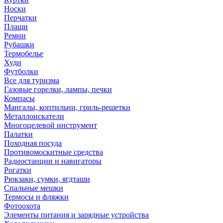
Носки
Перчатки
Плащи
Ремни
Рубашки
Термобелье
Худи
Футболки
Все для туризма
Газовые горелки, лампы, печки
Компасы
Мангалы, коптильни, гриль-решетки
Металлоискатели
Многоцелевой инструмент
Палатки
Походная посуда
Противомоскитные средства
Радиостанции и навигаторы
Рогатки
Рюкзаки, сумки, ягдташи
Спальные мешки
Термосы и фляжки
Фотоохота
Элементы питания и зарядные устройства