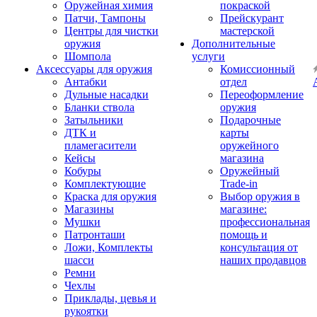
Оружейная химия
покраской
Патчи, Тампоны
Прейскурант
Центры для чистки
мастерской
оружия
Дополнительные
Шомпола
услуги
Аксессуары для оружия
Комиссионный
Антабки
отдел
Дульные насадки
Переоформление
Бланки ствола
оружия
Затыльники
Подарочные
ДТК и
карты
пламегасители
оружейного
Кейсы
магазина
Кобуры
Оружейный
Комплектующие
Trade-in
Краска для оружия
Выбор оружия в
Магазины
магазине:
Мушки
профессиональная
Патронташи
помощь и
Ложи, Комплекты
консультация от
шасси
наших продавцов
Ремни
Чехлы
Приклады, цевья и
рукоятки