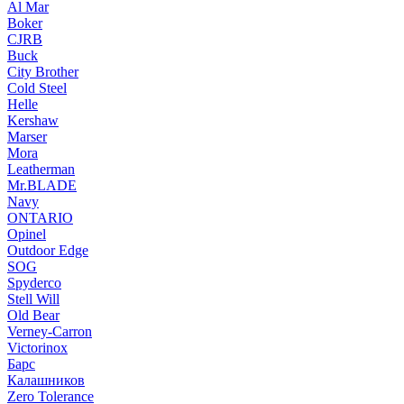
Al Mar
Boker
CJRB
Buck
City Brother
Cold Steel
Helle
Kershaw
Marser
Mora
Leatherman
Mr.BLADE
Navy
ONTARIO
Opinel
Outdoor Edge
SOG
Spyderco
Stell Will
Old Bear
Verney-Carron
Victorinox
Барс
Калашников
Zero Tolerance