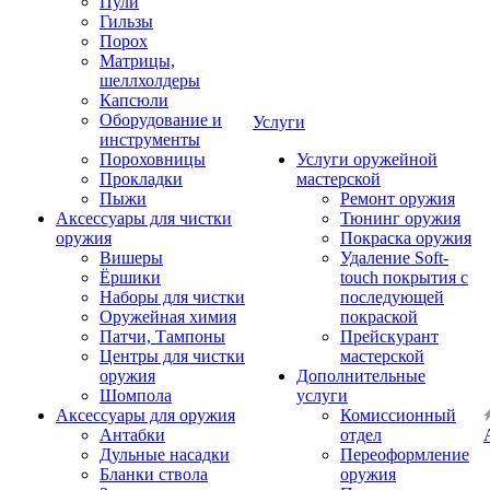
Пули
Гильзы
Порох
Матрицы,
шеллхолдеры
Капсюли
Оборудование и
Услуги
инструменты
Пороховницы
Услуги оружейной
Прокладки
мастерской
Пыжи
Ремонт оружия
Аксессуары для чистки
Тюнинг оружия
оружия
Покраска оружия
Вишеры
Удаление Soft-
Ёршики
touch покрытия с
Наборы для чистки
последующей
Оружейная химия
покраской
Патчи, Тампоны
Прейскурант
Центры для чистки
мастерской
оружия
Дополнительные
Шомпола
услуги
Аксессуары для оружия
Комиссионный
Антабки
отдел
Дульные насадки
Переоформление
Бланки ствола
оружия