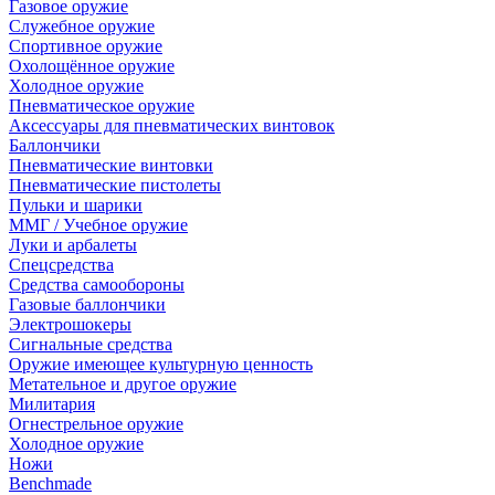
Газовое оружие
Служебное оружие
Спортивное оружие
Охолощённое оружие
Холодное оружие
Пневматическое оружие
Аксессуары для пневматических винтовок
Баллончики
Пневматические винтовки
Пневматические пистолеты
Пульки и шарики
ММГ / Учебное оружие
Луки и арбалеты
Спецсредства
Средства самообороны
Газовые баллончики
Электрошокеры
Сигнальные средства
Оружие имеющее культурную ценность
Метательное и другое оружие
Милитария
Огнестрельное оружие
Холодное оружие
Ножи
Benchmade