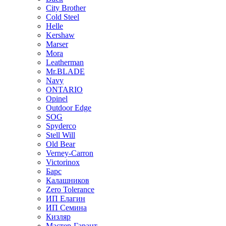
City Brother
Cold Steel
Helle
Kershaw
Marser
Mora
Leatherman
Mr.BLADE
Navy
ONTARIO
Opinel
Outdoor Edge
SOG
Spyderco
Stell Will
Old Bear
Verney-Carron
Victorinox
Барс
Калашников
Zero Tolerance
ИП Елагин
ИП Семина
Кизляр
Мастер-Гарант