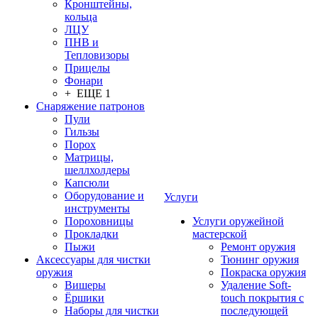
Кронштейны,
кольца
ЛЦУ
ПНВ и
Тепловизоры
Прицелы
Фонари
+ ЕЩЕ 1
Снаряжение патронов
Пули
Гильзы
Порох
Матрицы,
шеллхолдеры
Капсюли
Оборудование и
Услуги
инструменты
Пороховницы
Услуги оружейной
Прокладки
мастерской
Пыжи
Ремонт оружия
Аксессуары для чистки
Тюнинг оружия
оружия
Покраска оружия
Вишеры
Удаление Soft-
Ёршики
touch покрытия с
Наборы для чистки
последующей