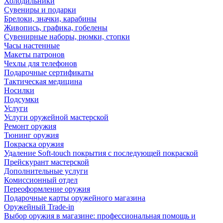
Холодильники
Сувениры и подарки
Брелоки, значки, карабины
Живопись, графика, гобелены
Сувенирные наборы, рюмки, стопки
Часы настенные
Макеты патронов
Чехлы для телефонов
Подарочные сертификаты
Тактическая медицина
Носилки
Подсумки
Услуги
Услуги оружейной мастерской
Ремонт оружия
Тюнинг оружия
Покраска оружия
Удаление Soft-touch покрытия с последующей покраской
Прейскурант мастерской
Дополнительные услуги
Комиссионный отдел
Переоформление оружия
Подарочные карты оружейного магазина
Оружейный Trade-in
Выбор оружия в магазине: профессиональная помощь и