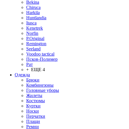
Bekina
Chiruсa
Harkila
Huntlandia
Itasca
Kenetrek
Norfin
P.Original
Remington
Seeland
Voodoo tactical
Псков-Полимер
Рат
+ ЕЩЕ 4
Одежда
Брюки
Комбинезоны
Головные уборы
Жилеты
Костюмы
Куртки
Носки
Перчатки
Плащи
Ремни