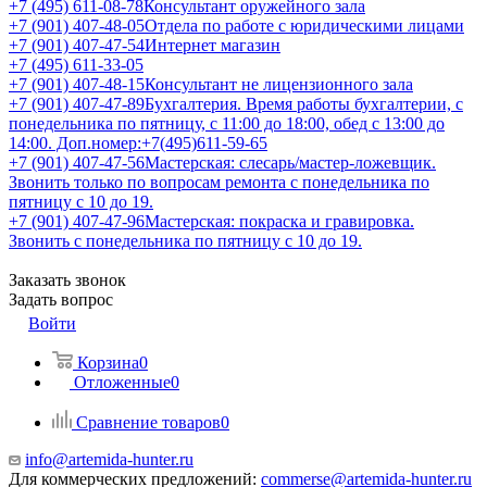
+7 (495) 611-08-78
Консультант оружейного зала
+7 (901) 407-48-05
Отдела по работе с юридическими лицами
+7 (901) 407-47-54
Интернет магазин
+7 (495) 611-33-05
+7 (901) 407-48-15
Консультант не лицензионного зала
+7 (901) 407-47-89
Бухгалтерия. Время работы бухгалтерии, с
понедельника по пятницу, с 11:00 до 18:00, обед с 13:00 до
14:00. Доп.номер:+7(495)611-59-65
+7 (901) 407-47-56
Мастерская: слесарь/мастер-ложевщик.
Звонить только по вопросам ремонта с понедельника по
пятницу с 10 до 19.
+7 (901) 407-47-96
Мастерская: покраска и гравировка.
Звонить с понедельника по пятницу с 10 до 19.
Заказать звонок
Задать вопрос
Войти
Корзина
0
Отложенные
0
Сравнение товаров
0
info@artemida-hunter.ru
Для коммерческих предложений:
commerse@artemida-hunter.ru