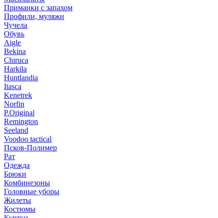
Приманки с запахом
Профили, муляжи
Чучела
Обувь
Aigle
Bekina
Chiruсa
Harkila
Huntlandia
Itasca
Kenetrek
Norfin
P.Original
Remington
Seeland
Voodoo tactical
Псков-Полимер
Рат
Одежда
Брюки
Комбинезоны
Головные уборы
Жилеты
Костюмы
Куртки