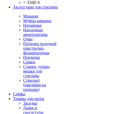
+ ЕЩЕ 6
Аксессуары для стрельбы
Мишени
Муфты коврики
Наушники
Наплечные
амортизаторы
Очки
Патроны холодной
пристрелки,
фальшпатроны
Перчатки
Сошки
Станки, упоры,
мешки для
стрельбы
Стикхант
(наклейки на
патроны)
Сейфы
Товары для охоты
Засидки
Лыжи и
снегоступы