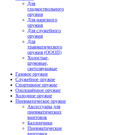
Для
гладкоствольного
оружия
Для нарезного
оружия
Для служебного
оружия
Для
травматического
оружия (ОООП)
Холостые,
шумовые,
светозвуковые
Газовое оружие
Служебное оружие
Спортивное оружие
Охолощённое оружие
Холодное оружие
Пневматическое оружие
Аксессуары для
пневматических
винтовок
Баллончики
Пневматические
винтовки