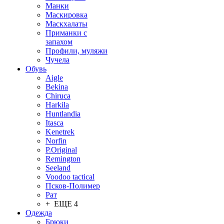
Манки
Маскировка
Маскхалаты
Приманки с
запахом
Профили, муляжи
Чучела
Обувь
Aigle
Bekina
Chiruсa
Harkila
Huntlandia
Itasca
Kenetrek
Norfin
P.Original
Remington
Seeland
Voodoo tactical
Псков-Полимер
Рат
+ ЕЩЕ 4
Одежда
Брюки