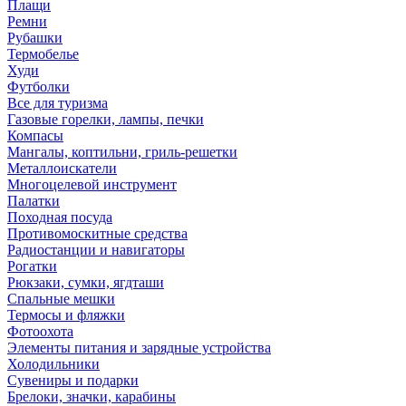
Плащи
Ремни
Рубашки
Термобелье
Худи
Футболки
Все для туризма
Газовые горелки, лампы, печки
Компасы
Мангалы, коптильни, гриль-решетки
Металлоискатели
Многоцелевой инструмент
Палатки
Походная посуда
Противомоскитные средства
Радиостанции и навигаторы
Рогатки
Рюкзаки, сумки, ягдташи
Спальные мешки
Термосы и фляжки
Фотоохота
Элементы питания и зарядные устройства
Холодильники
Сувениры и подарки
Брелоки, значки, карабины