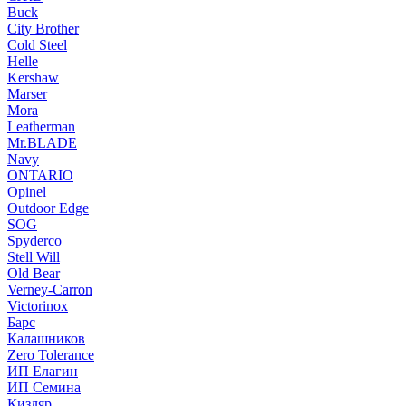
Buck
City Brother
Cold Steel
Helle
Kershaw
Marser
Mora
Leatherman
Mr.BLADE
Navy
ONTARIO
Opinel
Outdoor Edge
SOG
Spyderco
Stell Will
Old Bear
Verney-Carron
Victorinox
Барс
Калашников
Zero Tolerance
ИП Елагин
ИП Семина
Кизляр