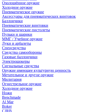
Охолощённое оружие
Холодное оружие
Пневматическое оружие
Аксессуары для пневматических винтовок
Баллончики
Пневматические винтовки
Пневматические пистолеты
Пульки и шарики
ММГ / Учебное оружие
Луки и арбалеты
Спецсредства
Средства самообороны
Газовые баллончики
Электрошокеры
Сигнальные средства
Оружие имеющее культурную ценность
Метательное и другое оружие
Милитария
Огнестрельное оружие
Холодное оружие
Ножи
Benchmade
Al Mar
Boker
CJRB