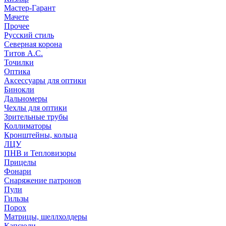
Мастер-Гарант
Мачете
Прочее
Русский стиль
Северная корона
Титов А.С.
Точилки
Оптика
Аксессуары для оптики
Бинокли
Дальномеры
Чехлы для оптики
Зрительные трубы
Коллиматоры
Кронштейны, кольца
ЛЦУ
ПНВ и Тепловизоры
Прицелы
Фонари
Снаряжение патронов
Пули
Гильзы
Порох
Матрицы, шеллхолдеры
Капсюли