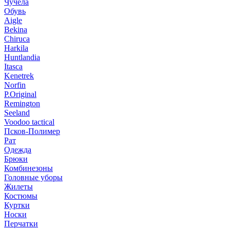
Чучела
Обувь
Aigle
Bekina
Chiruсa
Harkila
Huntlandia
Itasca
Kenetrek
Norfin
P.Original
Remington
Seeland
Voodoo tactical
Псков-Полимер
Рат
Одежда
Брюки
Комбинезоны
Головные уборы
Жилеты
Костюмы
Куртки
Носки
Перчатки