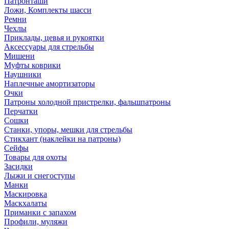
Патронташи
Ложи, Комплекты шасси
Ремни
Чехлы
Приклады, цевья и рукоятки
Аксессуары для стрельбы
Мишени
Муфты коврики
Наушники
Наплечные амортизаторы
Очки
Патроны холодной пристрелки, фальшпатроны
Перчатки
Сошки
Станки, упоры, мешки для стрельбы
Стикхант (наклейки на патроны)
Сейфы
Товары для охоты
Засидки
Лыжи и снегоступы
Манки
Маскировка
Маскхалаты
Приманки с запахом
Профили, муляжи