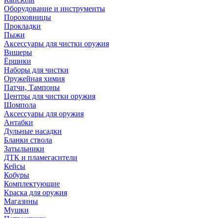
Оборудование и инструменты
Пороховницы
Прокладки
Пыжи
Аксессуары для чистки оружия
Вишеры
Ёршики
Наборы для чистки
Оружейная химия
Патчи, Тампоны
Центры для чистки оружия
Шомпола
Аксессуары для оружия
Антабки
Дульные насадки
Бланки ствола
Затыльники
ДТК и пламегасители
Кейсы
Кобуры
Комплектующие
Краска для оружия
Магазины
Мушки