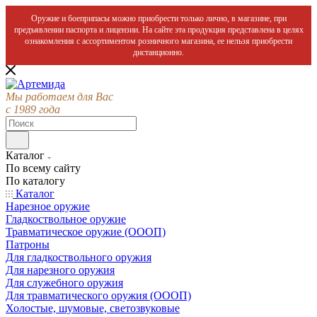
Оружие и боеприпасы можно приобрести только лично, в магазине, при
предъявлении паспорта и лицензии. На сайте эта продукция представлена в целях
ознакомления с ассортиментом розничного магазина, ее нельзя приобрести
дистанционно.
Мы работаем для Вас
с 1989 года
Каталог
По всему сайту
По каталогу
Каталог
Нарезное оружие
Гладкоствольное оружие
Травматическое оружие (ОООП)
Патроны
Для гладкоствольного оружия
Для нарезного оружия
Для служебного оружия
Для травматического оружия (ОООП)
Холостые, шумовые, светозвуковые