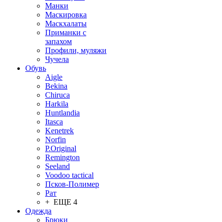
Манки
Маскировка
Маскхалаты
Приманки с
запахом
Профили, муляжи
Чучела
Обувь
Aigle
Bekina
Chiruсa
Harkila
Huntlandia
Itasca
Kenetrek
Norfin
P.Original
Remington
Seeland
Voodoo tactical
Псков-Полимер
Рат
+ ЕЩЕ 4
Одежда
Брюки