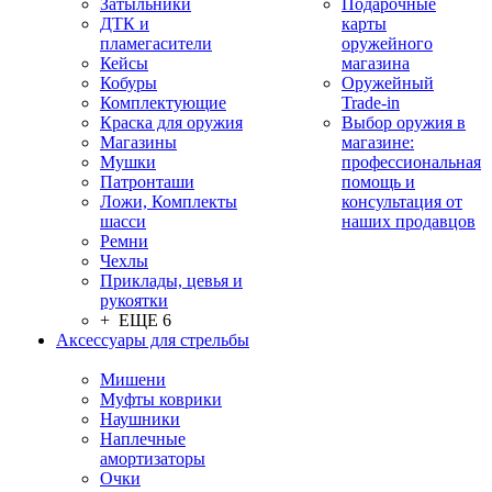
Затыльники
Подарочные
ДТК и
карты
пламегасители
оружейного
Кейсы
магазина
Кобуры
Оружейный
Комплектующие
Trade-in
Краска для оружия
Выбор оружия в
Магазины
магазине:
Мушки
профессиональная
Патронташи
помощь и
Ложи, Комплекты
консультация от
шасси
наших продавцов
Ремни
Чехлы
Приклады, цевья и
рукоятки
+ ЕЩЕ 6
Аксессуары для стрельбы
Мишени
Муфты коврики
Наушники
Наплечные
амортизаторы
Очки