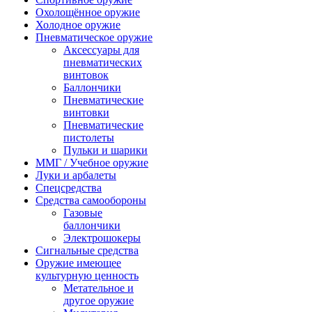
Охолощённое оружие
Холодное оружие
Пневматическое оружие
Аксессуары для
пневматических
винтовок
Баллончики
Пневматические
винтовки
Пневматические
пистолеты
Пульки и шарики
ММГ / Учебное оружие
Луки и арбалеты
Спецсредства
Средства самообороны
Газовые
баллончики
Электрошокеры
Сигнальные средства
Оружие имеющее
культурную ценность
Метательное и
другое оружие