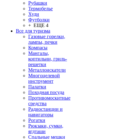
Рубашки
Термобелье
Худи
Футболки
+ ЕЩЕ 4
Все для туризма
Газовые горелки,
лампы, печки
Компасы
Мангалы,
коптильни, гриль-
решетки
Металлоискатели
Многоцелевой
инструмент
Палатки
Походная посуда
Противомоскитные
средства
Радиостанции и
навигаторы
Рогатки
Рюкзаки, сумки,
ягдташи
Спальные мешки