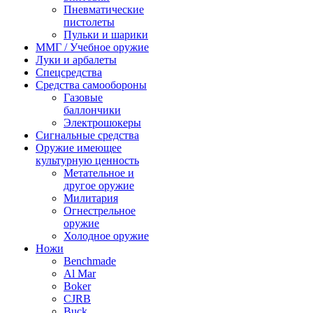
Пневматические
пистолеты
Пульки и шарики
ММГ / Учебное оружие
Луки и арбалеты
Спецсредства
Средства самообороны
Газовые
баллончики
Электрошокеры
Сигнальные средства
Оружие имеющее
культурную ценность
Метательное и
другое оружие
Милитария
Огнестрельное
оружие
Холодное оружие
Ножи
Benchmade
Al Mar
Boker
CJRB
Buck