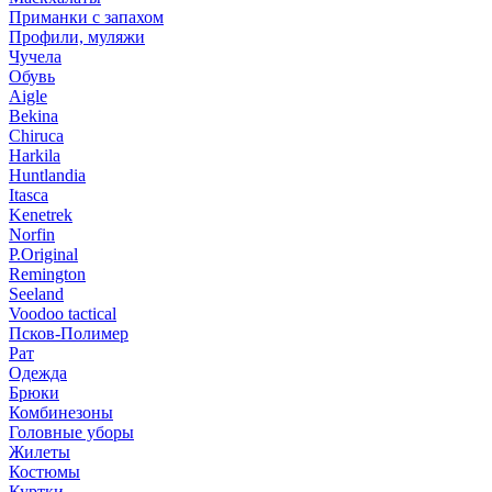
Приманки с запахом
Профили, муляжи
Чучела
Обувь
Aigle
Bekina
Chiruсa
Harkila
Huntlandia
Itasca
Kenetrek
Norfin
P.Original
Remington
Seeland
Voodoo tactical
Псков-Полимер
Рат
Одежда
Брюки
Комбинезоны
Головные уборы
Жилеты
Костюмы
Куртки