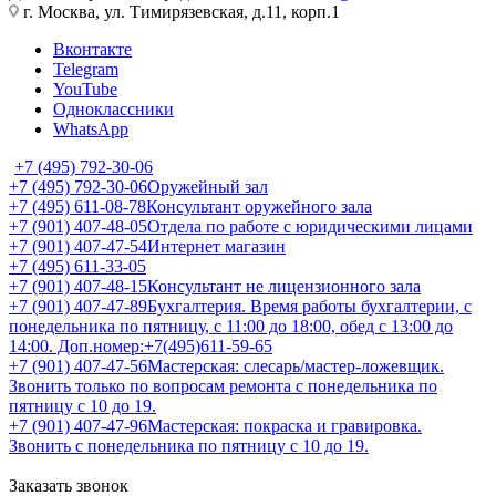
г. Москва, ул. Тимирязевская, д.11, корп.1
Вконтакте
Telegram
YouTube
Одноклассники
WhatsApp
+7 (495) 792-30-06
+7 (495) 792-30-06
Оружейный зал
+7 (495) 611-08-78
Консультант оружейного зала
+7 (901) 407-48-05
Отдела по работе с юридическими лицами
+7 (901) 407-47-54
Интернет магазин
+7 (495) 611-33-05
+7 (901) 407-48-15
Консультант не лицензионного зала
+7 (901) 407-47-89
Бухгалтерия. Время работы бухгалтерии, с
понедельника по пятницу, с 11:00 до 18:00, обед с 13:00 до
14:00. Доп.номер:+7(495)611-59-65
+7 (901) 407-47-56
Мастерская: слесарь/мастер-ложевщик.
Звонить только по вопросам ремонта с понедельника по
пятницу с 10 до 19.
+7 (901) 407-47-96
Мастерская: покраска и гравировка.
Звонить с понедельника по пятницу с 10 до 19.
Заказать звонок