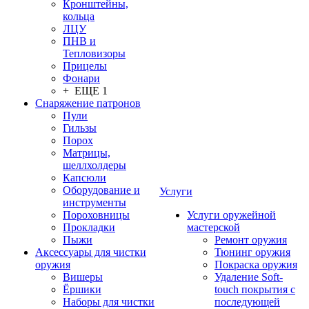
Кронштейны,
кольца
ЛЦУ
ПНВ и
Тепловизоры
Прицелы
Фонари
+ ЕЩЕ 1
Снаряжение патронов
Пули
Гильзы
Порох
Матрицы,
шеллхолдеры
Капсюли
Оборудование и
Услуги
инструменты
Пороховницы
Услуги оружейной
Прокладки
мастерской
Пыжи
Ремонт оружия
Аксессуары для чистки
Тюнинг оружия
оружия
Покраска оружия
Вишеры
Удаление Soft-
Ёршики
touch покрытия с
Наборы для чистки
последующей