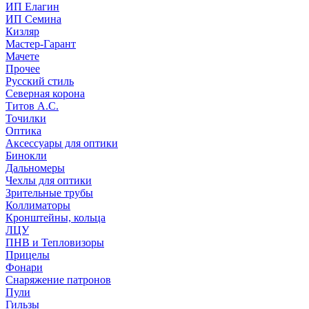
ИП Елагин
ИП Семина
Кизляр
Мастер-Гарант
Мачете
Прочее
Русский стиль
Северная корона
Титов А.С.
Точилки
Оптика
Аксессуары для оптики
Бинокли
Дальномеры
Чехлы для оптики
Зрительные трубы
Коллиматоры
Кронштейны, кольца
ЛЦУ
ПНВ и Тепловизоры
Прицелы
Фонари
Снаряжение патронов
Пули
Гильзы