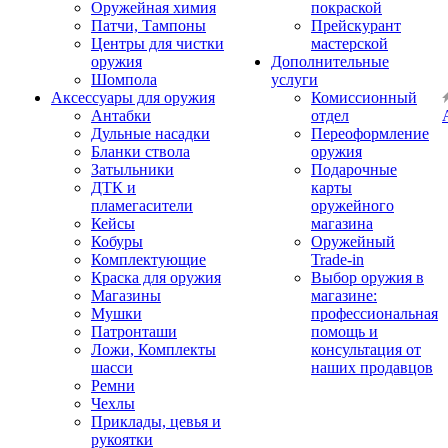
Оружейная химия
покраской
Патчи, Тампоны
Прейскурант
Центры для чистки
мастерской
оружия
Дополнительные
Шомпола
услуги
Аксессуары для оружия
Комиссионный
Антабки
отдел
Дульные насадки
Переоформление
Бланки ствола
оружия
Затыльники
Подарочные
ДТК и
карты
пламегасители
оружейного
Кейсы
магазина
Кобуры
Оружейный
Комплектующие
Trade-in
Краска для оружия
Выбор оружия в
Магазины
магазине:
Мушки
профессиональная
Патронташи
помощь и
Ложи, Комплекты
консультация от
шасси
наших продавцов
Ремни
Чехлы
Приклады, цевья и
рукоятки