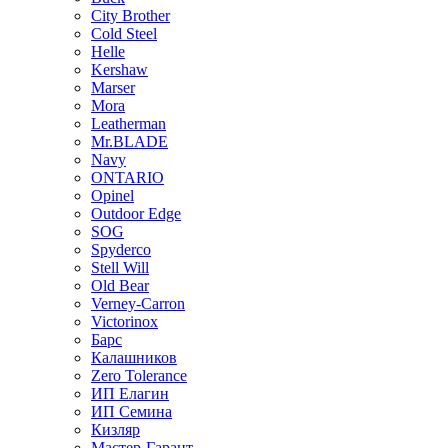
City Brother
Cold Steel
Helle
Kershaw
Marser
Mora
Leatherman
Mr.BLADE
Navy
ONTARIO
Opinel
Outdoor Edge
SOG
Spyderco
Stell Will
Old Bear
Verney-Carron
Victorinox
Барс
Калашников
Zero Tolerance
ИП Елагин
ИП Семина
Кизляр
Мастер-Гарант