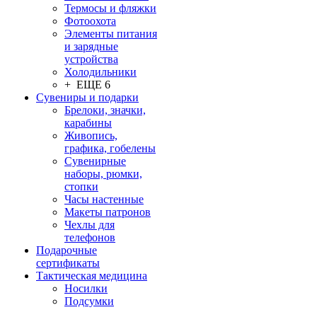
Термосы и фляжки
Фотоохота
Элементы питания
и зарядные
устройства
Холодильники
+ ЕЩЕ 6
Сувениры и подарки
Брелоки, значки,
карабины
Живопись,
графика, гобелены
Сувенирные
наборы, рюмки,
стопки
Часы настенные
Макеты патронов
Чехлы для
телефонов
Подарочные
сертификаты
Тактическая медицина
Носилки
Подсумки