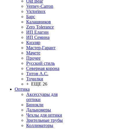
Old Bear
Verney-Carron
Victorinox
Барс
Калашников
Zero Tolerance
ИП Елагин
ИП Семина
Кизляр
Мастер-Гарант
Мачете
Прочее
Русский стиль
Северная корона
Титов А.С.
Точилки
+ ЕЩЕ 26
Оптика
Аксессуары для
оптики
Бинокли
Дальномеры
Чехлы для оптики
Зрительные трубы
Коллиматоры