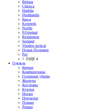
Bekina
Chiruсa
Harkila
Huntlandia
Itasca
Kenetrek
Norfin
P.Original
Remington
Seeland
Voodoo tactical
Псков-Полимер
Рат
+ ЕЩЕ 4
Одежда
Брюки
Комбинезоны
Головные уборы
Жилеты
Костюмы
Куртки
Носки
Перчатки
Плащи
Ремни