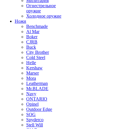
Милитария
Огнестрельное
оружие
Холодное оружие
Ножи
Benchmade
Al Mar
Boker
CJRB
Buck
City Brother
Cold Steel
Helle
Kershaw
Marser
Mora
Leatherman
Mr.BLADE
Navy
ONTARIO
Opinel
Outdoor Edge
SOG
Spyderco
Stell Will