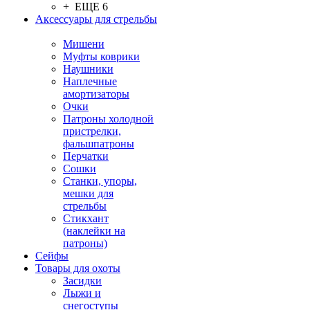
+ ЕЩЕ 6
Аксессуары для стрельбы
Мишени
Муфты коврики
Наушники
Наплечные
амортизаторы
Очки
Патроны холодной
пристрелки,
фальшпатроны
Перчатки
Сошки
Станки, упоры,
мешки для
стрельбы
Стикхант
(наклейки на
патроны)
Сейфы
Товары для охоты
Засидки
Лыжи и
снегоступы