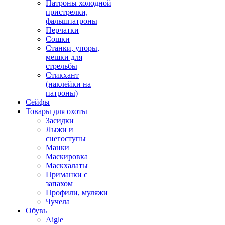
Патроны холодной
пристрелки,
фальшпатроны
Перчатки
Сошки
Станки, упоры,
мешки для
стрельбы
Стикхант
(наклейки на
патроны)
Сейфы
Товары для охоты
Засидки
Лыжи и
снегоступы
Манки
Маскировка
Маскхалаты
Приманки с
запахом
Профили, муляжи
Чучела
Обувь
Aigle