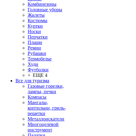
Комбинезоны
Головные уборы
Жилеты
Костюмы
Куртки
Носки
Перчатки
Плащи
Ремни
Рубашки
Термобелье
Худи
Футболки
+ ЕЩЕ 4
Все для туризма
Газовые горелки,
лампы, печки
Компасы
Мангалы,
коптильни, гриль-
решетки
Металлоискатели
Многоцелевой
инструмент
Палатки