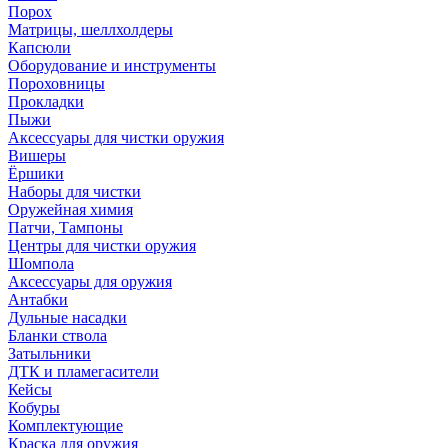
Порох
Матрицы, шеллхолдеры
Капсюли
Оборудование и инструменты
Пороховницы
Прокладки
Пыжи
Аксессуары для чистки оружия
Вишеры
Ёршики
Наборы для чистки
Оружейная химия
Патчи, Тампоны
Центры для чистки оружия
Шомпола
Аксессуары для оружия
Антабки
Дульные насадки
Бланки ствола
Затыльники
ДТК и пламегасители
Кейсы
Кобуры
Комплектующие
Краска для оружия