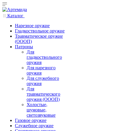
Каталог
Нарезное оружие
Гладкоствольное оружие
Травматическое оружие
(ОООП)
Патроны
Для
гладкоствольного
оружия
Для нарезного
оружия
Для служебного
оружия
Для
травматического
оружия (ОООП)
Холостые,
шумовые,
светозвуковые
Газовое оружие
Служебное оружие
Спортивное оружие