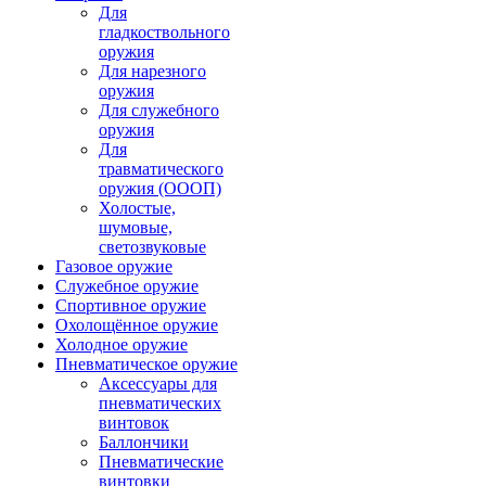
Для
гладкоствольного
оружия
Для нарезного
оружия
Для служебного
оружия
Для
травматического
оружия (ОООП)
Холостые,
шумовые,
светозвуковые
Газовое оружие
Служебное оружие
Спортивное оружие
Охолощённое оружие
Холодное оружие
Пневматическое оружие
Аксессуары для
пневматических
винтовок
Баллончики
Пневматические
винтовки