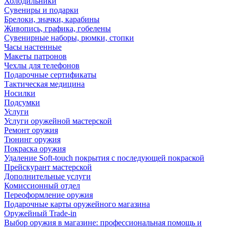
Холодильники
Сувениры и подарки
Брелоки, значки, карабины
Живопись, графика, гобелены
Сувенирные наборы, рюмки, стопки
Часы настенные
Макеты патронов
Чехлы для телефонов
Подарочные сертификаты
Тактическая медицина
Носилки
Подсумки
Услуги
Услуги оружейной мастерской
Ремонт оружия
Тюнинг оружия
Покраска оружия
Удаление Soft-touch покрытия с последующей покраской
Прейскурант мастерской
Дополнительные услуги
Комиссионный отдел
Переоформление оружия
Подарочные карты оружейного магазина
Оружейный Trade-in
Выбор оружия в магазине: профессиональная помощь и