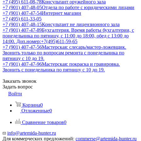
+7 (495) 611-08-78
Консультант оружейного зала
+7 (901) 407-48-05
Отдела по работе с юридическими лицами
+7 (901) 407-47-54
Интернет магазин
+7 (495) 611-33-05
+7 (901) 407-48-15
Консультант не лицензионного зала
+7 (901) 407-47-89
Бухгалтерия. Время работы бухгалтерии, с
понедельника по пятницу, с 11:00 до 18:00, обед с 13:00 до
14:00. Доп.номер:+7(495)611-59-65
+7 (901) 407-47-56
Мастерская: слесарь/мастер-ложевщик.
Звонить только по вопросам ремонта с понедельника по
пятницу с 10 до 19.
+7 (901) 407-47-96
Мастерская: покраска и гравировка.
Звонить с понедельника по пятницу с 10 до 19.
Заказать звонок
Задать вопрос
Войти
Корзина
0
Отложенные
0
Сравнение товаров
0
info@artemida-hunter.ru
Для коммерческих предложений:
commerse@artemida-hunter.ru