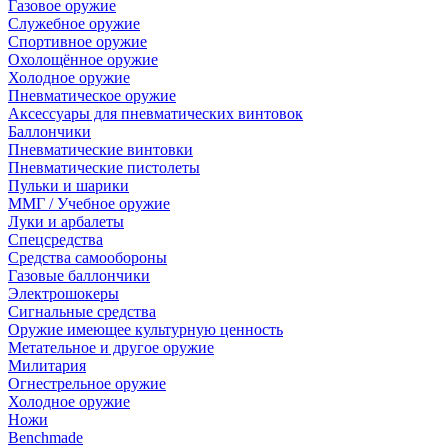
Газовое оружие
Служебное оружие
Спортивное оружие
Охолощённое оружие
Холодное оружие
Пневматическое оружие
Аксессуары для пневматических винтовок
Баллончики
Пневматические винтовки
Пневматические пистолеты
Пульки и шарики
ММГ / Учебное оружие
Луки и арбалеты
Спецсредства
Средства самообороны
Газовые баллончики
Электрошокеры
Сигнальные средства
Оружие имеющее культурную ценность
Метательное и другое оружие
Милитария
Огнестрельное оружие
Холодное оружие
Ножи
Benchmade