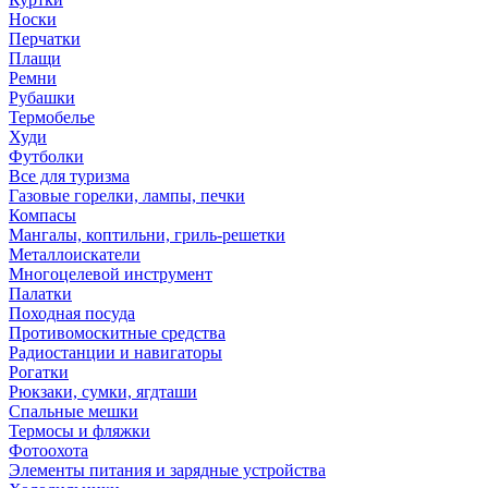
Носки
Перчатки
Плащи
Ремни
Рубашки
Термобелье
Худи
Футболки
Все для туризма
Газовые горелки, лампы, печки
Компасы
Мангалы, коптильни, гриль-решетки
Металлоискатели
Многоцелевой инструмент
Палатки
Походная посуда
Противомоскитные средства
Радиостанции и навигаторы
Рогатки
Рюкзаки, сумки, ягдташи
Спальные мешки
Термосы и фляжки
Фотоохота
Элементы питания и зарядные устройства