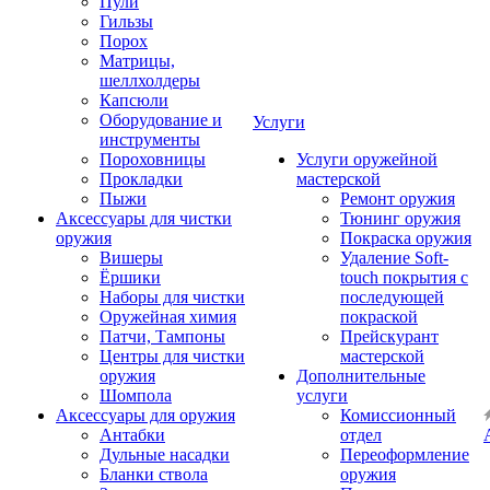
Пули
Гильзы
Порох
Матрицы,
шеллхолдеры
Капсюли
Оборудование и
Услуги
инструменты
Пороховницы
Услуги оружейной
Прокладки
мастерской
Пыжи
Ремонт оружия
Аксессуары для чистки
Тюнинг оружия
оружия
Покраска оружия
Вишеры
Удаление Soft-
Ёршики
touch покрытия с
Наборы для чистки
последующей
Оружейная химия
покраской
Патчи, Тампоны
Прейскурант
Центры для чистки
мастерской
оружия
Дополнительные
Шомпола
услуги
Аксессуары для оружия
Комиссионный
Антабки
отдел
Дульные насадки
Переоформление
Бланки ствола
оружия