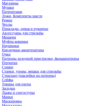
Магазины
Мушки
Патронташи
Ложи, Комплекты шасси
Ремни
Чехлы
Приклады, цевья и рукоятки
Аксессуары для стрельбы
Мишени
Муфты коврики
Наушники
Наплечные амортизаторы
Очки
Патроны холодной пристрелки, фальшпатроны
Перчатки
Сошки
Станки, упоры, мешки для стрельбы
Стикхант (наклейки на патроны)
Сейфы
Товары для охоты
Засидки
Лыжи и снегоступы
Манки
Маскировка
Маскхалаты