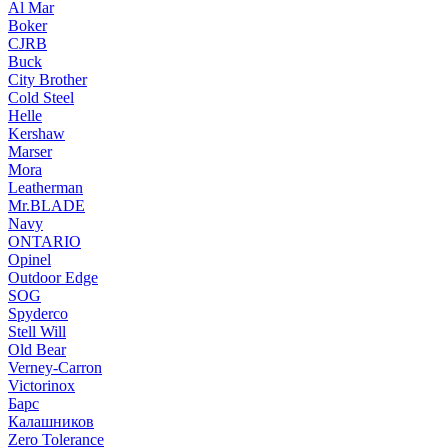
Al Mar
Boker
CJRB
Buck
City Brother
Cold Steel
Helle
Kershaw
Marser
Mora
Leatherman
Mr.BLADE
Navy
ONTARIO
Opinel
Outdoor Edge
SOG
Spyderco
Stell Will
Old Bear
Verney-Carron
Victorinox
Барс
Калашников
Zero Tolerance