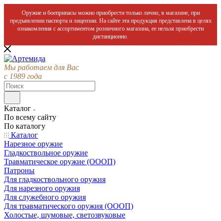
Оружие и боеприпасы можно приобрести только лично, в магазине, при
предъявлении паспорта и лицензии. На сайте эта продукция представлена в целях
ознакомления с ассортиментом розничного магазина, ее нельзя приобрести
дистанционно.
Мы работаем для Вас
с 1989 года
Каталог
По всему сайту
По каталогу
Каталог
Нарезное оружие
Гладкоствольное оружие
Травматическое оружие (ОООП)
Патроны
Для гладкоствольного оружия
Для нарезного оружия
Для служебного оружия
Для травматического оружия (ОООП)
Холостые, шумовые, светозвуковые