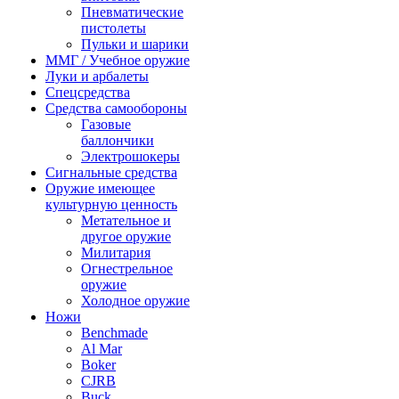
Пневматические
пистолеты
Пульки и шарики
ММГ / Учебное оружие
Луки и арбалеты
Спецсредства
Средства самообороны
Газовые
баллончики
Электрошокеры
Сигнальные средства
Оружие имеющее
культурную ценность
Метательное и
другое оружие
Милитария
Огнестрельное
оружие
Холодное оружие
Ножи
Benchmade
Al Mar
Boker
CJRB
Buck