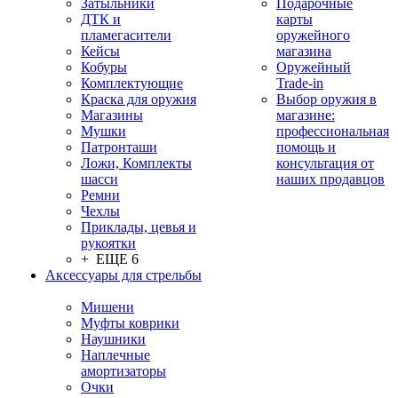
Затыльники
Подарочные
ДТК и
карты
пламегасители
оружейного
Кейсы
магазина
Кобуры
Оружейный
Комплектующие
Trade-in
Краска для оружия
Выбор оружия в
Магазины
магазине:
Мушки
профессиональная
Патронташи
помощь и
Ложи, Комплекты
консультация от
шасси
наших продавцов
Ремни
Чехлы
Приклады, цевья и
рукоятки
+ ЕЩЕ 6
Аксессуары для стрельбы
Мишени
Муфты коврики
Наушники
Наплечные
амортизаторы
Очки