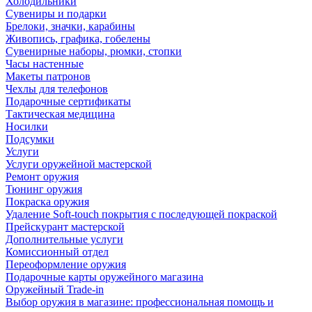
Холодильники
Сувениры и подарки
Брелоки, значки, карабины
Живопись, графика, гобелены
Сувенирные наборы, рюмки, стопки
Часы настенные
Макеты патронов
Чехлы для телефонов
Подарочные сертификаты
Тактическая медицина
Носилки
Подсумки
Услуги
Услуги оружейной мастерской
Ремонт оружия
Тюнинг оружия
Покраска оружия
Удаление Soft-touch покрытия с последующей покраской
Прейскурант мастерской
Дополнительные услуги
Комиссионный отдел
Переоформление оружия
Подарочные карты оружейного магазина
Оружейный Trade-in
Выбор оружия в магазине: профессиональная помощь и