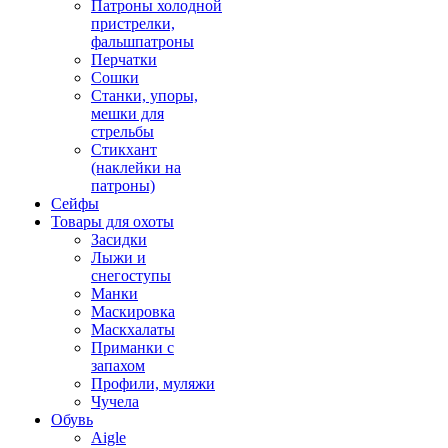
Патроны холодной
пристрелки,
фальшпатроны
Перчатки
Сошки
Станки, упоры,
мешки для
стрельбы
Стикхант
(наклейки на
патроны)
Сейфы
Товары для охоты
Засидки
Лыжи и
снегоступы
Манки
Маскировка
Маскхалаты
Приманки с
запахом
Профили, муляжи
Чучела
Обувь
Aigle