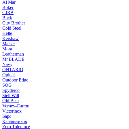
Al Mar
Boker
CJRB
Buck
City Brother
Cold Steel
Helle
Kershaw
Marser
Mora
Leatherman
Mr.BLADE
Navy
ONTARIO
Opinel
Outdoor Edge
SOG
Spyderco
Stell Will
Old Bear
Verney-Carron
Victorinox
Барс
Калашников
Zero Tolerance