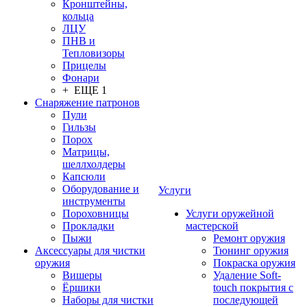
Кронштейны,
кольца
ЛЦУ
ПНВ и
Тепловизоры
Прицелы
Фонари
+ ЕЩЕ 1
Снаряжение патронов
Пули
Гильзы
Порох
Матрицы,
шеллхолдеры
Капсюли
Оборудование и
Услуги
инструменты
Пороховницы
Услуги оружейной
Прокладки
мастерской
Пыжи
Ремонт оружия
Аксессуары для чистки
Тюнинг оружия
оружия
Покраска оружия
Вишеры
Удаление Soft-
Ёршики
touch покрытия с
Наборы для чистки
последующей