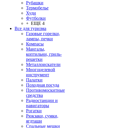
Рубашки
Термобелье
Худи
Футболки
+ ЕЩЕ 4
Все для туризма
Газовые горелки,
лампы, печки
Компасы
Мангалы,
коптильни, гриль-
решетки
Металлоискатели
Многоцелевой
инструмент
Палатки
Походная посуда
Противомоскитные
средства
Радиостанции и
навигаторы
Рогатки
Рюкзаки, сумки,
ягдташи
Спальные мешки