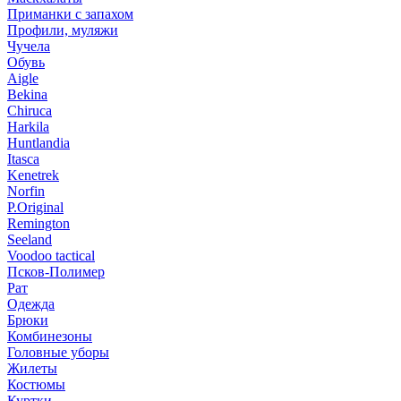
Приманки с запахом
Профили, муляжи
Чучела
Обувь
Aigle
Bekina
Chiruсa
Harkila
Huntlandia
Itasca
Kenetrek
Norfin
P.Original
Remington
Seeland
Voodoo tactical
Псков-Полимер
Рат
Одежда
Брюки
Комбинезоны
Головные уборы
Жилеты
Костюмы
Куртки