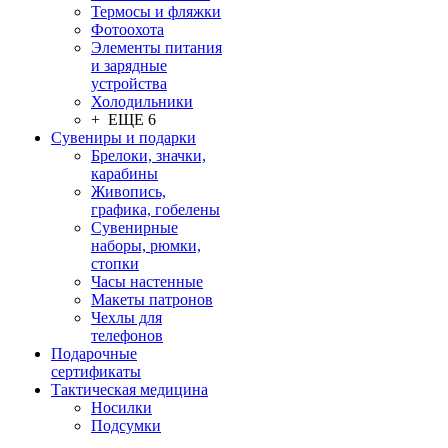
Термосы и фляжки
Фотоохота
Элементы питания
и зарядные
устройства
Холодильники
+ ЕЩЕ 6
Сувениры и подарки
Брелоки, значки,
карабины
Живопись,
графика, гобелены
Сувенирные
наборы, рюмки,
стопки
Часы настенные
Макеты патронов
Чехлы для
телефонов
Подарочные
сертификаты
Тактическая медицина
Носилки
Подсумки