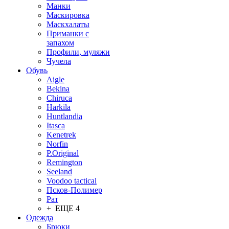
Манки
Маскировка
Маскхалаты
Приманки с
запахом
Профили, муляжи
Чучела
Обувь
Aigle
Bekina
Chiruсa
Harkila
Huntlandia
Itasca
Kenetrek
Norfin
P.Original
Remington
Seeland
Voodoo tactical
Псков-Полимер
Рат
+ ЕЩЕ 4
Одежда
Брюки