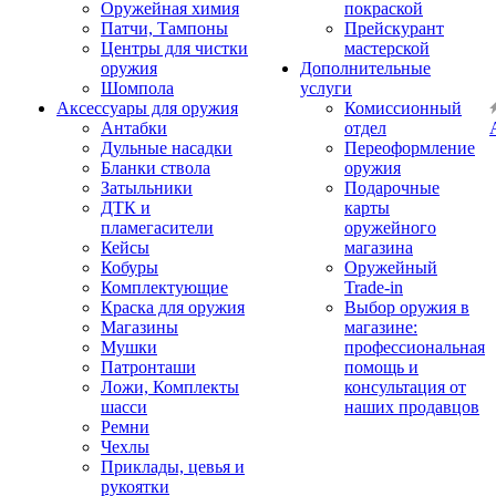
Оружейная химия
покраской
Патчи, Тампоны
Прейскурант
Центры для чистки
мастерской
оружия
Дополнительные
Шомпола
услуги
Аксессуары для оружия
Комиссионный
Антабки
отдел
Дульные насадки
Переоформление
Бланки ствола
оружия
Затыльники
Подарочные
ДТК и
карты
пламегасители
оружейного
Кейсы
магазина
Кобуры
Оружейный
Комплектующие
Trade-in
Краска для оружия
Выбор оружия в
Магазины
магазине:
Мушки
профессиональная
Патронташи
помощь и
Ложи, Комплекты
консультация от
шасси
наших продавцов
Ремни
Чехлы
Приклады, цевья и
рукоятки