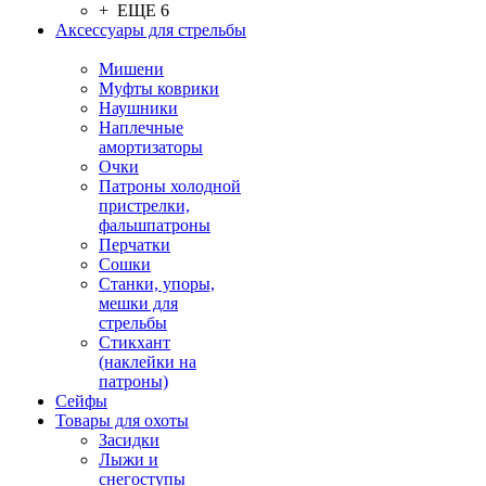
+ ЕЩЕ 6
Аксессуары для стрельбы
Мишени
Муфты коврики
Наушники
Наплечные
амортизаторы
Очки
Патроны холодной
пристрелки,
фальшпатроны
Перчатки
Сошки
Станки, упоры,
мешки для
стрельбы
Стикхант
(наклейки на
патроны)
Сейфы
Товары для охоты
Засидки
Лыжи и
снегоступы