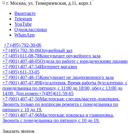
г. Москва, ул. Тимирязевская, д.11, корп.1
Вконтакте
Telegram
YouTube
Одноклассники
WhatsApp
+7 (495) 792-30-06
+7 (495) 792-30-06
Оружейный зал
+7 (495) 611-08-78
Консультант оружейного зала
+7 (901) 407-48-05
Отдела по работе с юридическими лицами
+7 (901) 407-47-54
Интернет магазин
+7 (495) 611-33-05
+7 (901) 407-48-15
Консультант не лицензионного зала
+7 (901) 407-47-89
Бухгалтерия. Время работы бухгалтерии, с
понедельника по пятницу, с 11:00 до 18:00, обед с 13:00 до
14:00. Доп.номер:+7(495)611-59-65
+7 (901) 407-47-56
Мастерская: слесарь/мастер-ложевщик.
Звонить только по вопросам ремонта с понедельника по
пятницу с 10 до 19.
+7 (901) 407-47-96
Мастерская: покраска и гравировка.
Звонить с понедельника по пятницу с 10 до 19.
Заказать звонок