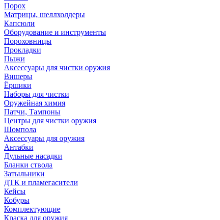
Порох
Матрицы, шеллхолдеры
Капсюли
Оборудование и инструменты
Пороховницы
Прокладки
Пыжи
Аксессуары для чистки оружия
Вишеры
Ёршики
Наборы для чистки
Оружейная химия
Патчи, Тампоны
Центры для чистки оружия
Шомпола
Аксессуары для оружия
Антабки
Дульные насадки
Бланки ствола
Затыльники
ДТК и пламегасители
Кейсы
Кобуры
Комплектующие
Краска для оружия