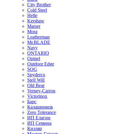
City Brother
Cold Steel
Helle
Kershaw
Marser
Mora
Leatherman
Mr.BLADE
Navy
ONTARIO
Opinel
Outdoor Edge
SOG
Spyderco
Stell Will
Old Bear
Verney-Carron
Victorinox
Барс
Калашников
Zero Tolerance
ИП Елагин
ИП Семина
Кизляр
Мастер-Гарант