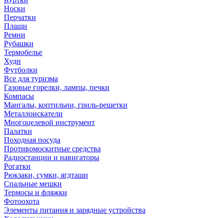
Носки
Перчатки
Плащи
Ремни
Рубашки
Термобелье
Худи
Футболки
Все для туризма
Газовые горелки, лампы, печки
Компасы
Мангалы, коптильни, гриль-решетки
Металлоискатели
Многоцелевой инструмент
Палатки
Походная посуда
Противомоскитные средства
Радиостанции и навигаторы
Рогатки
Рюкзаки, сумки, ягдташи
Спальные мешки
Термосы и фляжки
Фотоохота
Элементы питания и зарядные устройства