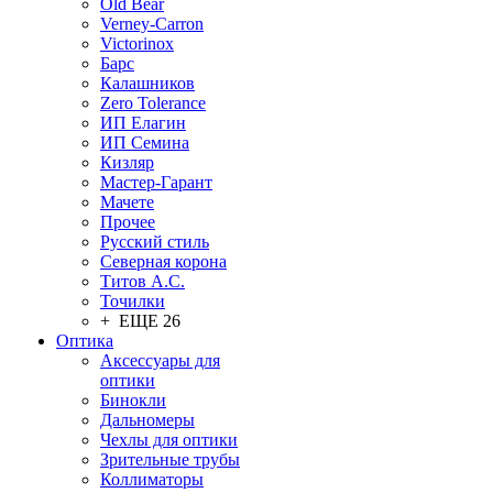
Old Bear
Verney-Carron
Victorinox
Барс
Калашников
Zero Tolerance
ИП Елагин
ИП Семина
Кизляр
Мастер-Гарант
Мачете
Прочее
Русский стиль
Северная корона
Титов А.С.
Точилки
+ ЕЩЕ 26
Оптика
Аксессуары для
оптики
Бинокли
Дальномеры
Чехлы для оптики
Зрительные трубы
Коллиматоры