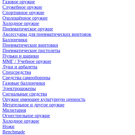
Газовое оружие
Служебное оружие
Спортивное оружие
Охолощённое оружие
Холодное оружие
Пневматическое оружие
Аксессуары для пневматических винтовок
Баллончики
Пневматические винтовки
Пневматические пистолеты
Пульки и шарики
ММГ / Учебное оружие
Луки и арбалеты
Спецсредства
Средства самообороны
Газовые баллончики
Электрошокеры
Сигнальные средства
Оружие имеющее культурную ценность
Метательное и другое оружие
Милитария
Огнестрельное оружие
Холодное оружие
Ножи
Benchmade