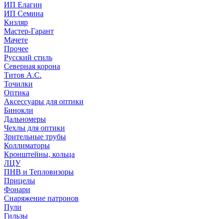
ИП Елагин
ИП Семина
Кизляр
Мастер-Гарант
Мачете
Прочее
Русский стиль
Северная корона
Титов А.С.
Точилки
Оптика
Аксессуары для оптики
Бинокли
Дальномеры
Чехлы для оптики
Зрительные трубы
Коллиматоры
Кронштейны, кольца
ЛЦУ
ПНВ и Тепловизоры
Прицелы
Фонари
Снаряжение патронов
Пули
Гильзы