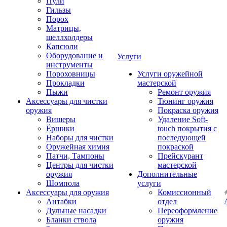
Пули
Гильзы
Порох
Матрицы,
шеллхолдеры
Капсюли
Оборудование и
Услуги
инструменты
Пороховницы
Услуги оружейной
Прокладки
мастерской
Пыжи
Ремонт оружия
Аксессуары для чистки
Тюнинг оружия
оружия
Покраска оружия
Вишеры
Удаление Soft-
Ёршики
touch покрытия с
Наборы для чистки
последующей
Оружейная химия
покраской
Патчи, Тампоны
Прейскурант
Центры для чистки
мастерской
оружия
Дополнительные
Шомпола
услуги
Аксессуары для оружия
Комиссионный
Антабки
отдел
Дульные насадки
Переоформление
Бланки ствола
оружия