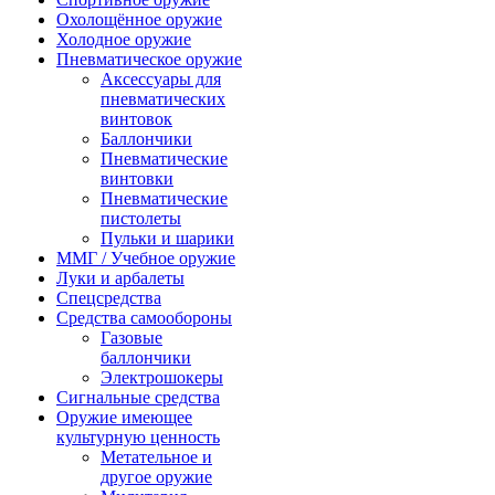
Охолощённое оружие
Холодное оружие
Пневматическое оружие
Аксессуары для
пневматических
винтовок
Баллончики
Пневматические
винтовки
Пневматические
пистолеты
Пульки и шарики
ММГ / Учебное оружие
Луки и арбалеты
Спецсредства
Средства самообороны
Газовые
баллончики
Электрошокеры
Сигнальные средства
Оружие имеющее
культурную ценность
Метательное и
другое оружие