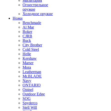
Милитария
Огнестрельное
оружие
Холодное оружие
Ножи
Benchmade
Al Mar
Boker
CJRB
Buck
City Brother
Cold Steel
Helle
Kershaw
Marser
Mora
Leatherman
Mr.BLADE
Navy
ONTARIO
Opinel
Outdoor Edge
SOG
Spyderco
Stell Will