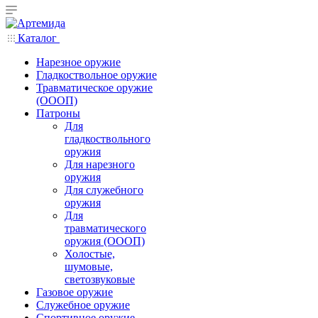
Каталог
Нарезное оружие
Гладкоствольное оружие
Травматическое оружие
(ОООП)
Патроны
Для
гладкоствольного
оружия
Для нарезного
оружия
Для служебного
оружия
Для
травматического
оружия (ОООП)
Холостые,
шумовые,
светозвуковые
Газовое оружие
Служебное оружие
Спортивное оружие