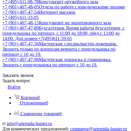
+7 (495) 611-08-78
Консультант оружейного зала
+7 (901) 407-48-05
Отдела по работе с юридическими лицами
+7 (901) 407-47-54
Интернет магазин
+7 (495) 611-33-05
+7 (901) 407-48-15
Консультант не лицензионного зала
+7 (901) 407-47-89
Бухгалтерия. Время работы бухгалтерии, с
понедельника по пятницу, с 11:00 до 18:00, обед с 13:00 до
14:00. Доп.номер:+7(495)611-59-65
+7 (901) 407-47-56
Мастерская: слесарь/мастер-ложевщик.
Звонить только по вопросам ремонта с понедельника по
пятницу с 10 до 19.
+7 (901) 407-47-96
Мастерская: покраска и гравировка.
Звонить с понедельника по пятницу с 10 до 19.
Заказать звонок
Задать вопрос
Войти
Корзина
0
Отложенные
0
Сравнение товаров
0
info@artemida-hunter.ru
Для коммерческих предложений:
commerse@artemida-hunter.ru