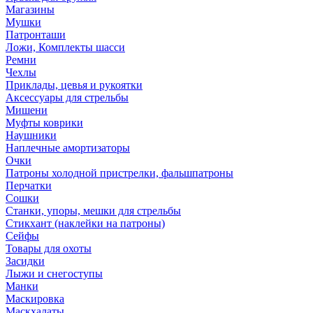
Магазины
Мушки
Патронташи
Ложи, Комплекты шасси
Ремни
Чехлы
Приклады, цевья и рукоятки
Аксессуары для стрельбы
Мишени
Муфты коврики
Наушники
Наплечные амортизаторы
Очки
Патроны холодной пристрелки, фальшпатроны
Перчатки
Сошки
Станки, упоры, мешки для стрельбы
Стикхант (наклейки на патроны)
Сейфы
Товары для охоты
Засидки
Лыжи и снегоступы
Манки
Маскировка
Маскхалаты