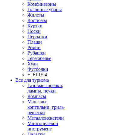
Комбинезоны
Головные уборы
Жилеты
Костюмы
Куртки
Носки
Перчатки
Плащи
Ремни
Рубашки
Термобелье
Худи
Футболки
+ ЕЩЕ 4
Все для туризма
Газовые горелки,
лампы, печки
Компасы
Мангалы,
коптильни, гриль-
решетки
Металлоискатели
Многоцелевой
инструмент
Палатки