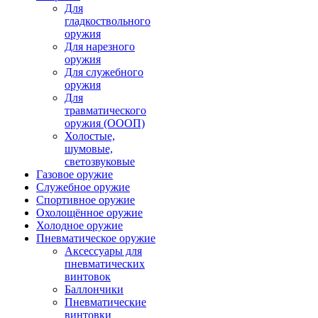
Для
гладкоствольного
оружия
Для нарезного
оружия
Для служебного
оружия
Для
травматического
оружия (ОООП)
Холостые,
шумовые,
светозвуковые
Газовое оружие
Служебное оружие
Спортивное оружие
Охолощённое оружие
Холодное оружие
Пневматическое оружие
Аксессуары для
пневматических
винтовок
Баллончики
Пневматические
винтовки