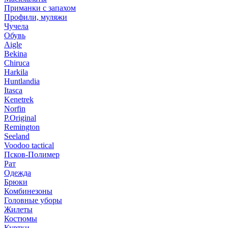
Приманки с запахом
Профили, муляжи
Чучела
Обувь
Aigle
Bekina
Chiruсa
Harkila
Huntlandia
Itasca
Kenetrek
Norfin
P.Original
Remington
Seeland
Voodoo tactical
Псков-Полимер
Рат
Одежда
Брюки
Комбинезоны
Головные уборы
Жилеты
Костюмы
Куртки