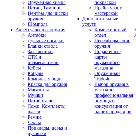
Оружейная химия
покраской
Патчи, Тампоны
Прейскурант
Центры для чистки
мастерской
оружия
Дополнительные
Шомпола
услуги
Аксессуары для оружия
Комиссионный
Антабки
отдел
Дульные насадки
Переоформление
Бланки ствола
оружия
Затыльники
Подарочные
ДТК и
карты
пламегасители
оружейного
Кейсы
магазина
Кобуры
Оружейный
Комплектующие
Trade-in
Краска для оружия
Выбор оружия в
Магазины
магазине:
Мушки
профессиональная
Патронташи
помощь и
Ложи, Комплекты
консультация от
шасси
наших продавцов
Ремни
Чехлы
Приклады, цевья и
рукоятки