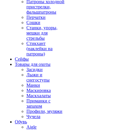
Патроны холодной
пристрелки,
фальшпатроны
Перчатки
Сошки
Станки, упоры,
мешки для
стрельбы
Стикхант
(наклейки на
патроны)
Сейфы
Товары для охоты
Засидки
Лыжи и
снегоступы
Манки
Маскировка
Маскхалаты
Приманки с
запахом
Профили, муляжи
Чучела
Обувь
Aigle