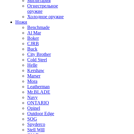
Милитария
Огнестрельное
оружие
Холодное оружие
Ножи
Benchmade
Al Mar
Boker
CJRB
Buck
City Brother
Cold Steel
Helle
Kershaw
Marser
Mora
Leatherman
Mr.BLADE
Navy
ONTARIO
Opinel
Outdoor Edge
SOG
Spyderco
Stell Will