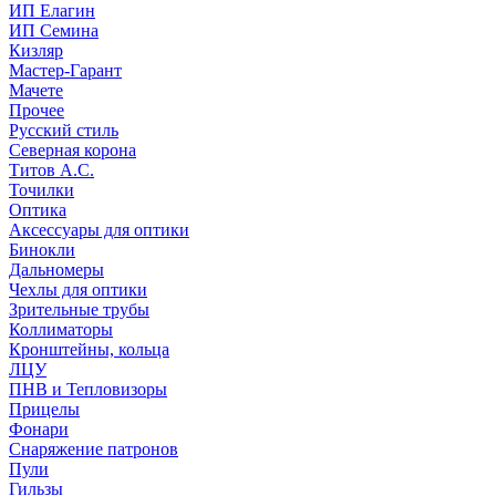
ИП Елагин
ИП Семина
Кизляр
Мастер-Гарант
Мачете
Прочее
Русский стиль
Северная корона
Титов А.С.
Точилки
Оптика
Аксессуары для оптики
Бинокли
Дальномеры
Чехлы для оптики
Зрительные трубы
Коллиматоры
Кронштейны, кольца
ЛЦУ
ПНВ и Тепловизоры
Прицелы
Фонари
Снаряжение патронов
Пули
Гильзы