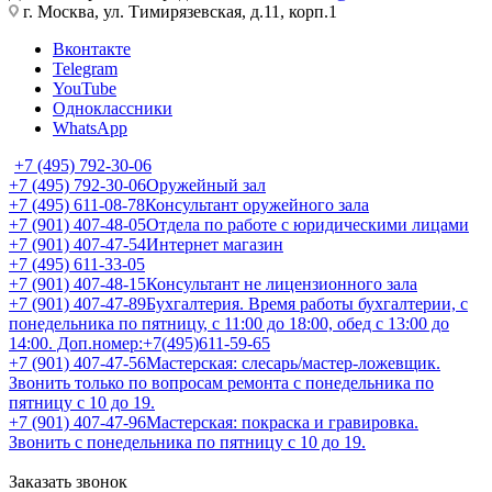
г. Москва, ул. Тимирязевская, д.11, корп.1
Вконтакте
Telegram
YouTube
Одноклассники
WhatsApp
+7 (495) 792-30-06
+7 (495) 792-30-06
Оружейный зал
+7 (495) 611-08-78
Консультант оружейного зала
+7 (901) 407-48-05
Отдела по работе с юридическими лицами
+7 (901) 407-47-54
Интернет магазин
+7 (495) 611-33-05
+7 (901) 407-48-15
Консультант не лицензионного зала
+7 (901) 407-47-89
Бухгалтерия. Время работы бухгалтерии, с
понедельника по пятницу, с 11:00 до 18:00, обед с 13:00 до
14:00. Доп.номер:+7(495)611-59-65
+7 (901) 407-47-56
Мастерская: слесарь/мастер-ложевщик.
Звонить только по вопросам ремонта с понедельника по
пятницу с 10 до 19.
+7 (901) 407-47-96
Мастерская: покраска и гравировка.
Звонить с понедельника по пятницу с 10 до 19.
Заказать звонок