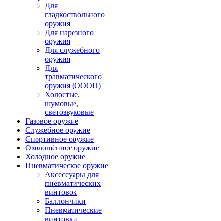
Для
гладкоствольного
оружия
Для нарезного
оружия
Для служебного
оружия
Для
травматического
оружия (ОООП)
Холостые,
шумовые,
светозвуковые
Газовое оружие
Служебное оружие
Спортивное оружие
Охолощённое оружие
Холодное оружие
Пневматическое оружие
Аксессуары для
пневматических
винтовок
Баллончики
Пневматические
винтовки