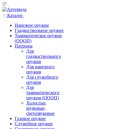
Каталог
Нарезное оружие
Гладкоствольное оружие
Травматическое оружие
(ОООП)
Патроны
Для
гладкоствольного
оружия
Для нарезного
оружия
Для служебного
оружия
Для
травматического
оружия (ОООП)
Холостые,
шумовые,
светозвуковые
Газовое оружие
Служебное оружие
Спортивное оружие