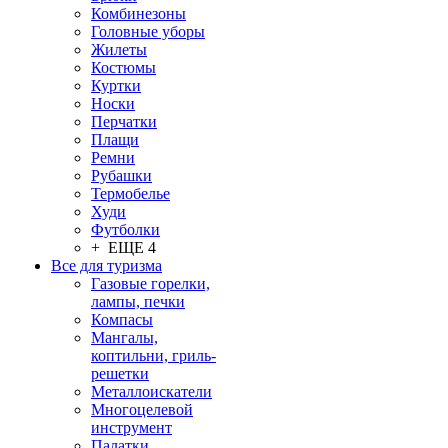
Комбинезоны
Головные уборы
Жилеты
Костюмы
Куртки
Носки
Перчатки
Плащи
Ремни
Рубашки
Термобелье
Худи
Футболки
+ ЕЩЕ 4
Все для туризма
Газовые горелки,
лампы, печки
Компасы
Мангалы,
коптильни, гриль-
решетки
Металлоискатели
Многоцелевой
инструмент
Палатки