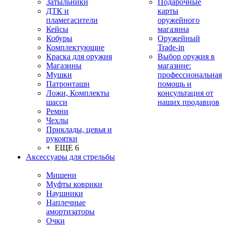
Затыльники
Подарочные
ДТК и
карты
пламегасители
оружейного
Кейсы
магазина
Кобуры
Оружейный
Комплектующие
Trade-in
Краска для оружия
Выбор оружия в
Магазины
магазине:
Мушки
профессиональная
Патронташи
помощь и
Ложи, Комплекты
консультация от
шасси
наших продавцов
Ремни
Чехлы
Приклады, цевья и
рукоятки
+ ЕЩЕ 6
Аксессуары для стрельбы
Мишени
Муфты коврики
Наушники
Наплечные
амортизаторы
Очки