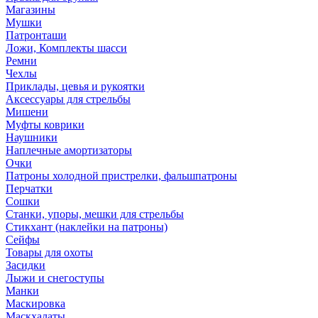
Магазины
Мушки
Патронташи
Ложи, Комплекты шасси
Ремни
Чехлы
Приклады, цевья и рукоятки
Аксессуары для стрельбы
Мишени
Муфты коврики
Наушники
Наплечные амортизаторы
Очки
Патроны холодной пристрелки, фальшпатроны
Перчатки
Сошки
Станки, упоры, мешки для стрельбы
Стикхант (наклейки на патроны)
Сейфы
Товары для охоты
Засидки
Лыжи и снегоступы
Манки
Маскировка
Маскхалаты