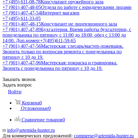
+7 (495) 611-08-78
Консультант оружейного зала
+7 (901) 407-48-05
Отдела по работе с юридическими лицами
+7 (901) 407-47-54
Интернет магазин
+7 (495) 611-33-05
+7 (901) 407-48-15
Консультант не лицензионного зала
+7 (901) 407-47-89
Бухгалтерия. Время работы бухгалтерии, с
понедельника по пятницу, с 11:00 до 18:00, обед с 13:00 до
14:00. Доп.номер:+7(495)611-59-65
+7 (901) 407-47-56
Мастерская: слесарь/мастер-ложевщик.
Звонить только по вопросам ремонта с понедельника по
пятницу с 10 до 19.
+7 (901) 407-47-96
Мастерская: покраска и гравировка.
Звонить с понедельника по пятницу с 10 до 19.
Заказать звонок
Задать вопрос
Войти
Корзина
0
Отложенные
0
Сравнение товаров
0
info@artemida-hunter.ru
Для коммерческих предложений:
commerse@artemida-hunter.ru