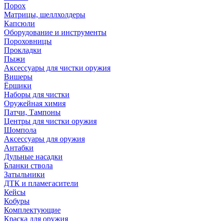
Порох
Матрицы, шеллхолдеры
Капсюли
Оборудование и инструменты
Пороховницы
Прокладки
Пыжи
Аксессуары для чистки оружия
Вишеры
Ёршики
Наборы для чистки
Оружейная химия
Патчи, Тампоны
Центры для чистки оружия
Шомпола
Аксессуары для оружия
Антабки
Дульные насадки
Бланки ствола
Затыльники
ДТК и пламегасители
Кейсы
Кобуры
Комплектующие
Краска для оружия