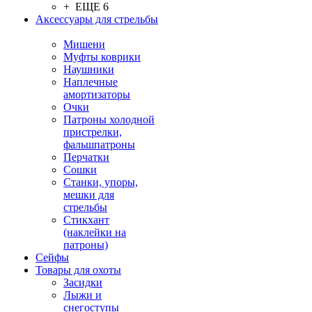
+ ЕЩЕ 6
Аксессуары для стрельбы
Мишени
Муфты коврики
Наушники
Наплечные
амортизаторы
Очки
Патроны холодной
пристрелки,
фальшпатроны
Перчатки
Сошки
Станки, упоры,
мешки для
стрельбы
Стикхант
(наклейки на
патроны)
Сейфы
Товары для охоты
Засидки
Лыжи и
снегоступы