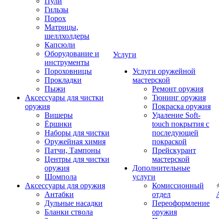
Пули
Гильзы
Порох
Матрицы,
шеллхолдеры
Капсюли
Оборудование и
Услуги
инструменты
Пороховницы
Услуги оружейной
Прокладки
мастерской
Пыжи
Ремонт оружия
Аксессуары для чистки
Тюнинг оружия
оружия
Покраска оружия
Вишеры
Удаление Soft-
Ёршики
touch покрытия с
Наборы для чистки
последующей
Оружейная химия
покраской
Патчи, Тампоны
Прейскурант
Центры для чистки
мастерской
оружия
Дополнительные
Шомпола
услуги
Аксессуары для оружия
Комиссионный
Антабки
отдел
Дульные насадки
Переоформление
Бланки ствола
оружия