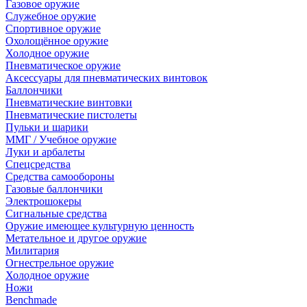
Газовое оружие
Служебное оружие
Спортивное оружие
Охолощённое оружие
Холодное оружие
Пневматическое оружие
Аксессуары для пневматических винтовок
Баллончики
Пневматические винтовки
Пневматические пистолеты
Пульки и шарики
ММГ / Учебное оружие
Луки и арбалеты
Спецсредства
Средства самообороны
Газовые баллончики
Электрошокеры
Сигнальные средства
Оружие имеющее культурную ценность
Метательное и другое оружие
Милитария
Огнестрельное оружие
Холодное оружие
Ножи
Benchmade