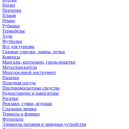
Носки
Перчатки
Плащи
Ремни
Рубашки
Термобелье
Худи
Футболки
Все для туризма
Газовые горелки, лампы, печки
Компасы
Мангалы, коптильни, гриль-решетки
Металлоискатели
Многоцелевой инструмент
Палатки
Походная посуда
Противомоскитные средства
Радиостанции и навигаторы
Рогатки
Рюкзаки, сумки, ягдташи
Спальные мешки
Термосы и фляжки
Фотоохота
Элементы питания и зарядные устройства