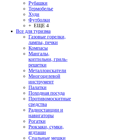
Рубашки
Термобелье
Худи
Футболки
+ ЕЩЕ 4
Все для туризма
Газовые горелки,
лампы, печки
Компасы
Мангалы,
коптильни, гриль-
решетки
Металлоискатели
Многоцелевой
инструмент
Палатки
Походная посуда
Противомоскитные
средства
Радиостанции и
навигаторы
Рогатки
Рюкзаки, сумки,
ягдташи
Спальные мешки