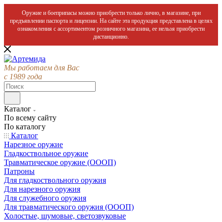
Оружие и боеприпасы можно приобрести только лично, в магазине, при
предъявлении паспорта и лицензии. На сайте эта продукция представлена в целях
ознакомления с ассортиментом розничного магазина, ее нельзя приобрести
дистанционно.
Мы работаем для Вас
с 1989 года
Каталог
По всему сайту
По каталогу
Каталог
Нарезное оружие
Гладкоствольное оружие
Травматическое оружие (ОООП)
Патроны
Для гладкоствольного оружия
Для нарезного оружия
Для служебного оружия
Для травматического оружия (ОООП)
Холостые, шумовые, светозвуковые