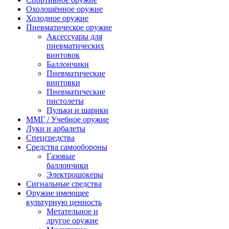
Охолощённое оружие
Холодное оружие
Пневматическое оружие
Аксессуары для
пневматических
винтовок
Баллончики
Пневматические
винтовки
Пневматические
пистолеты
Пульки и шарики
ММГ / Учебное оружие
Луки и арбалеты
Спецсредства
Средства самообороны
Газовые
баллончики
Электрошокеры
Сигнальные средства
Оружие имеющее
культурную ценность
Метательное и
другое оружие