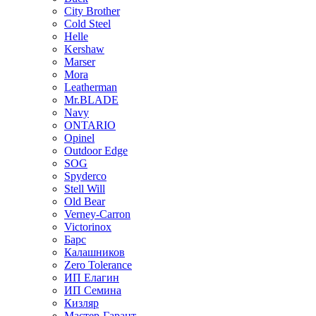
City Brother
Cold Steel
Helle
Kershaw
Marser
Mora
Leatherman
Mr.BLADE
Navy
ONTARIO
Opinel
Outdoor Edge
SOG
Spyderco
Stell Will
Old Bear
Verney-Carron
Victorinox
Барс
Калашников
Zero Tolerance
ИП Елагин
ИП Семина
Кизляр
Мастер-Гарант