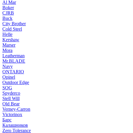
Al Mar
Boker
CJRB
Buck
City Brother
Cold Steel
Helle
Kershaw
Marser
Mora
Leatherman
Mr.BLADE
Navy
ONTARIO
Opinel
Outdoor Edge
SOG
Spyderco
Stell Will
Old Bear
Verney-Carron
Victorinox
Барс
Калашников
Zero Tolerance