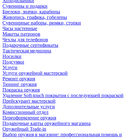
Холодильники
Сувениры и подарки
Брелоки, значки, карабины
Живопись, графика, гобелены
Сувенирные наборы, рюмки, стопки
Часы настенные
Макеты патронов
Чехлы для телефонов
Подарочные сертификаты
Тактическая медицина
Носилки
Подсумки
Услуги
Услуги оружейной мастерской
Ремонт оружия
Тюнинг оружия
Покраска оружия
Удаление Soft-touch покрытия с последующей покраской
Прейскурант мастерской
Дополнительные услуги
Комиссионный отдел
Переоформление оружия
Подарочные карты оружейного магазина
Оружейный Trade-in
Выбор оружия в магазине: профессиональная помощь и