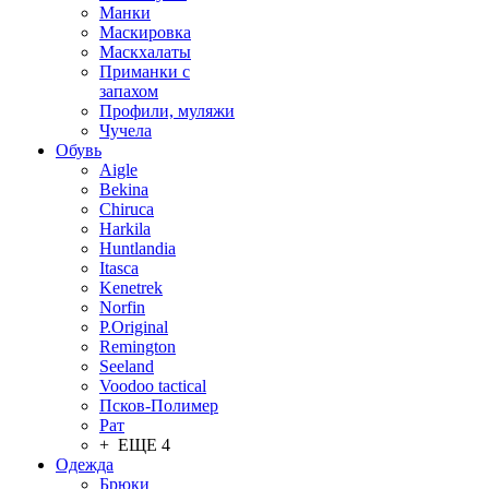
Манки
Маскировка
Маскхалаты
Приманки с
запахом
Профили, муляжи
Чучела
Обувь
Aigle
Bekina
Chiruсa
Harkila
Huntlandia
Itasca
Kenetrek
Norfin
P.Original
Remington
Seeland
Voodoo tactical
Псков-Полимер
Рат
+ ЕЩЕ 4
Одежда
Брюки