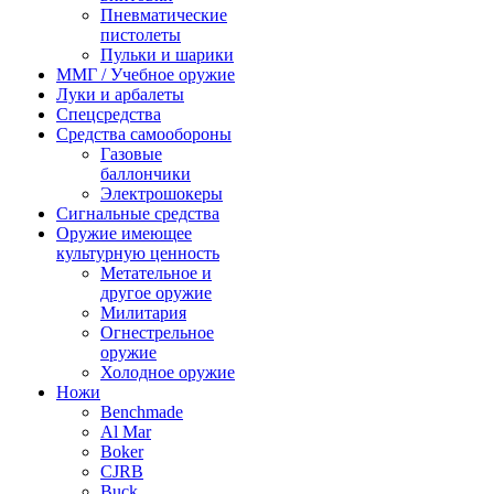
Пневматические
пистолеты
Пульки и шарики
ММГ / Учебное оружие
Луки и арбалеты
Спецсредства
Средства самообороны
Газовые
баллончики
Электрошокеры
Сигнальные средства
Оружие имеющее
культурную ценность
Метательное и
другое оружие
Милитария
Огнестрельное
оружие
Холодное оружие
Ножи
Benchmade
Al Mar
Boker
CJRB
Buck