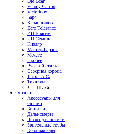
Old Bear
Verney-Carron
Victorinox
Барс
Калашников
Zero Tolerance
ИП Елагин
ИП Семина
Кизляр
Мастер-Гарант
Мачете
Прочее
Русский стиль
Северная корона
Титов А.С.
Точилки
+ ЕЩЕ 26
Оптика
Аксессуары для
оптики
Бинокли
Дальномеры
Чехлы для оптики
Зрительные трубы
Коллиматоры