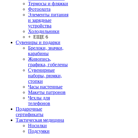
Термосы и фляжки
Фотоохота
Элементы питания
и зарядные
устройства
Холодильники
+ ЕЩЕ 6
Сувениры и подарки
Брелоки, значки,
карабины
Живопись,
графика, гобелены
Сувенирные
наборы, рюмки,
стопки
Часы настенные
Макеты патронов
Чехлы для
телефонов
Подарочные
сертификаты
Тактическая медицина
Носилки
Подсумки