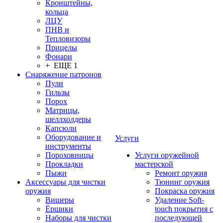
Кронштейны,
кольца
ЛЦУ
ПНВ и
Тепловизоры
Прицелы
Фонари
+ ЕЩЕ 1
Снаряжение патронов
Пули
Гильзы
Порох
Матрицы,
шеллхолдеры
Капсюли
Оборудование и
Услуги
инструменты
Пороховницы
Услуги оружейной
Прокладки
мастерской
Пыжи
Ремонт оружия
Аксессуары для чистки
Тюнинг оружия
оружия
Покраска оружия
Вишеры
Удаление Soft-
Ёршики
touch покрытия с
Наборы для чистки
последующей