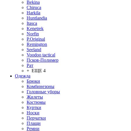
Bekina
Chiruсa
Harkila
Huntlandia
Itasca
Kenetrek
Norfin
P.Original
Remington
Seeland
Voodoo tactical
Псков-Полимер
Рат
+ ЕЩЕ 4
Одежда
Брюки
Комбинезоны
Головные уборы
Жилеты
Костюмы
Куртки
Носки
Перчатки
Плащи
Ремни