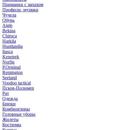
Приманки с запахом
Профили, муляжи
Чучела
Обувь
Aigle
Bekina
Chiruсa
Harkila
Huntlandia
Itasca
Kenetrek
Norfin
P.Original
Remington
Seeland
Voodoo tactical
Псков-Полимер
Рат
Одежда
Брюки
Комбинезоны
Головные уборы
Жилеты
Костюмы
Куртки