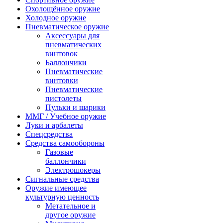
Охолощённое оружие
Холодное оружие
Пневматическое оружие
Аксессуары для
пневматических
винтовок
Баллончики
Пневматические
винтовки
Пневматические
пистолеты
Пульки и шарики
ММГ / Учебное оружие
Луки и арбалеты
Спецсредства
Средства самообороны
Газовые
баллончики
Электрошокеры
Сигнальные средства
Оружие имеющее
культурную ценность
Метательное и
другое оружие