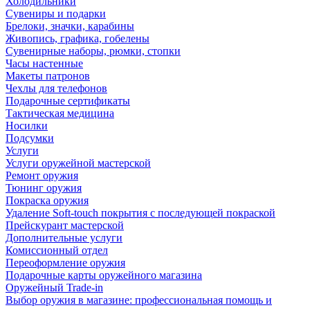
Холодильники
Сувениры и подарки
Брелоки, значки, карабины
Живопись, графика, гобелены
Сувенирные наборы, рюмки, стопки
Часы настенные
Макеты патронов
Чехлы для телефонов
Подарочные сертификаты
Тактическая медицина
Носилки
Подсумки
Услуги
Услуги оружейной мастерской
Ремонт оружия
Тюнинг оружия
Покраска оружия
Удаление Soft-touch покрытия с последующей покраской
Прейскурант мастерской
Дополнительные услуги
Комиссионный отдел
Переоформление оружия
Подарочные карты оружейного магазина
Оружейный Trade-in
Выбор оружия в магазине: профессиональная помощь и