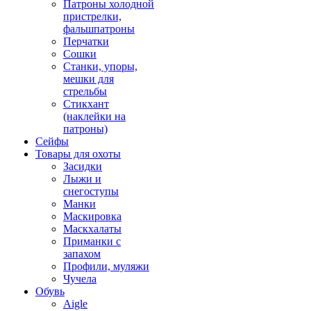
Патроны холодной
пристрелки,
фальшпатроны
Перчатки
Сошки
Станки, упоры,
мешки для
стрельбы
Стикхант
(наклейки на
патроны)
Сейфы
Товары для охоты
Засидки
Лыжи и
снегоступы
Манки
Маскировка
Маскхалаты
Приманки с
запахом
Профили, муляжи
Чучела
Обувь
Aigle