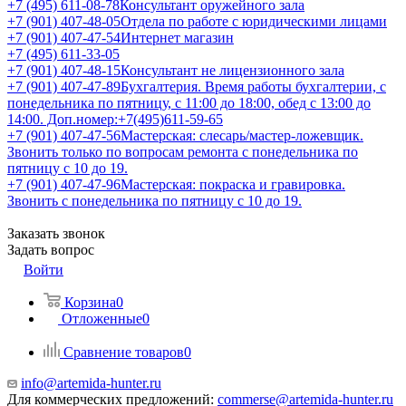
+7 (495) 611-08-78
Консультант оружейного зала
+7 (901) 407-48-05
Отдела по работе с юридическими лицами
+7 (901) 407-47-54
Интернет магазин
+7 (495) 611-33-05
+7 (901) 407-48-15
Консультант не лицензионного зала
+7 (901) 407-47-89
Бухгалтерия. Время работы бухгалтерии, с
понедельника по пятницу, с 11:00 до 18:00, обед с 13:00 до
14:00. Доп.номер:+7(495)611-59-65
+7 (901) 407-47-56
Мастерская: слесарь/мастер-ложевщик.
Звонить только по вопросам ремонта с понедельника по
пятницу с 10 до 19.
+7 (901) 407-47-96
Мастерская: покраска и гравировка.
Звонить с понедельника по пятницу с 10 до 19.
Заказать звонок
Задать вопрос
Войти
Корзина
0
Отложенные
0
Сравнение товаров
0
info@artemida-hunter.ru
Для коммерческих предложений:
commerse@artemida-hunter.ru