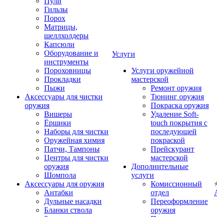
Пули
Гильзы
Порох
Матрицы,
шеллхолдеры
Капсюли
Оборудование и
Услуги
инструменты
Пороховницы
Услуги оружейной
Прокладки
мастерской
Пыжи
Ремонт оружия
Аксессуары для чистки
Тюнинг оружия
оружия
Покраска оружия
Вишеры
Удаление Soft-
Ёршики
touch покрытия с
Наборы для чистки
последующей
Оружейная химия
покраской
Патчи, Тампоны
Прейскурант
Центры для чистки
мастерской
оружия
Дополнительные
Шомпола
услуги
Аксессуары для оружия
Комиссионный
Антабки
отдел
Дульные насадки
Переоформление
Бланки ствола
оружия