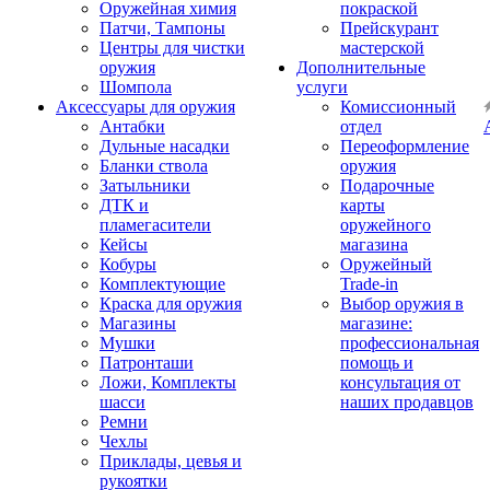
Оружейная химия
покраской
Патчи, Тампоны
Прейскурант
Центры для чистки
мастерской
оружия
Дополнительные
Шомпола
услуги
Аксессуары для оружия
Комиссионный
Антабки
отдел
Дульные насадки
Переоформление
Бланки ствола
оружия
Затыльники
Подарочные
ДТК и
карты
пламегасители
оружейного
Кейсы
магазина
Кобуры
Оружейный
Комплектующие
Trade-in
Краска для оружия
Выбор оружия в
Магазины
магазине:
Мушки
профессиональная
Патронташи
помощь и
Ложи, Комплекты
консультация от
шасси
наших продавцов
Ремни
Чехлы
Приклады, цевья и
рукоятки