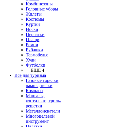
Комбинезоны
Головные уборы
Жилеты
Костюмы
Куртки
Носки
Перчатки
Плащи
Ремни
Рубашки
Термобелье
Худи
Футболки
+ ЕЩЕ 4
Все для туризма
Газовые горелки,
лампы, печки
Компасы
Мангалы,
коптильни, гриль-
решетки
Металлоискатели
Многоцелевой
инструмент
Палатки