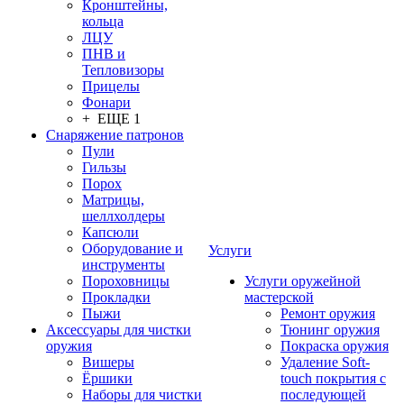
Кронштейны,
кольца
ЛЦУ
ПНВ и
Тепловизоры
Прицелы
Фонари
+ ЕЩЕ 1
Снаряжение патронов
Пули
Гильзы
Порох
Матрицы,
шеллхолдеры
Капсюли
Оборудование и
Услуги
инструменты
Пороховницы
Услуги оружейной
Прокладки
мастерской
Пыжи
Ремонт оружия
Аксессуары для чистки
Тюнинг оружия
оружия
Покраска оружия
Вишеры
Удаление Soft-
Ёршики
touch покрытия с
Наборы для чистки
последующей