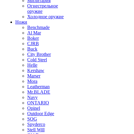
Милитария
Огнестрельное
оружие
Холодное оружие
Ножи
Benchmade
Al Mar
Boker
CJRB
Buck
City Brother
Cold Steel
Helle
Kershaw
Marser
Mora
Leatherman
Mr.BLADE
Navy
ONTARIO
Opinel
Outdoor Edge
SOG
Spyderco
Stell Will