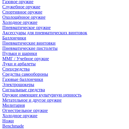
Газовое оружие
Служебное оружие
Спортивное оружие
Охолощённое оружие
Холодное оружие
Пневматическое оружие
Аксессуары для пневматических винтовок
Баллончики
Пневматические винтовки
Пневматические пистолеты
Пульки и шарики
ММГ / Учебное оружие
Луки и арбалеты
Спецсредства
Средства самообороны
Газовые баллончики
Электрошокеры
Сигнальные средства
Оружие имеющее культурную ценность
Метательное и другое оружие
Милитария
Огнестрельное оружие
Холодное оружие
Ножи
Benchmade