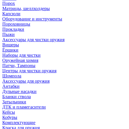
Порох
Матрицы, шеллхолдеры
Капсюли
Оборудование и инструменты
Пороховницы
Прокладки
Пыжи
Аксессуары для чистки оружия
Вишеры
Ёршики
Наборы для чистки
Оружейная химия
Патчи, Тампоны
Центры для чистки оружия
Шомпола
Аксессуары для оружия
Антабки
Дульные насадки
Бланки ствола
Затыльники
ДТК и пламегасители
Кейсы
Кобуры
Комплектующие
Краска для оружия