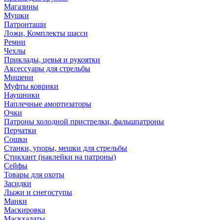
Магазины
Мушки
Патронташи
Ложи, Комплекты шасси
Ремни
Чехлы
Приклады, цевья и рукоятки
Аксессуары для стрельбы
Мишени
Муфты коврики
Наушники
Наплечные амортизаторы
Очки
Патроны холодной пристрелки, фальшпатроны
Перчатки
Сошки
Станки, упоры, мешки для стрельбы
Стикхант (наклейки на патроны)
Сейфы
Товары для охоты
Засидки
Лыжи и снегоступы
Манки
Маскировка
Маскхалаты