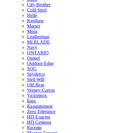
City Brother
Cold Steel
Helle
Kershaw
Marser
Mora
Leatherman
Mr.BLADE
Navy
ONTARIO
Opinel
Outdoor Edge
SOG
Spyderco
Stell Will
Old Bear
Verney-Carron
Victorinox
Барс
Калашников
Zero Tolerance
ИП Елагин
ИП Семина
Кизляр
Мастер-Гарант