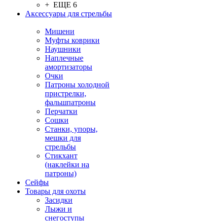
+ ЕЩЕ 6
Аксессуары для стрельбы
Мишени
Муфты коврики
Наушники
Наплечные
амортизаторы
Очки
Патроны холодной
пристрелки,
фальшпатроны
Перчатки
Сошки
Станки, упоры,
мешки для
стрельбы
Стикхант
(наклейки на
патроны)
Сейфы
Товары для охоты
Засидки
Лыжи и
снегоступы