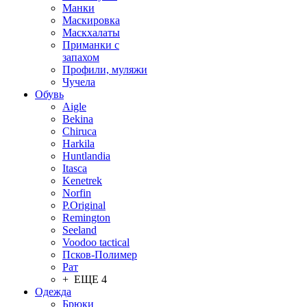
Манки
Маскировка
Маскхалаты
Приманки с
запахом
Профили, муляжи
Чучела
Обувь
Aigle
Bekina
Chiruсa
Harkila
Huntlandia
Itasca
Kenetrek
Norfin
P.Original
Remington
Seeland
Voodoo tactical
Псков-Полимер
Рат
+ ЕЩЕ 4
Одежда
Брюки