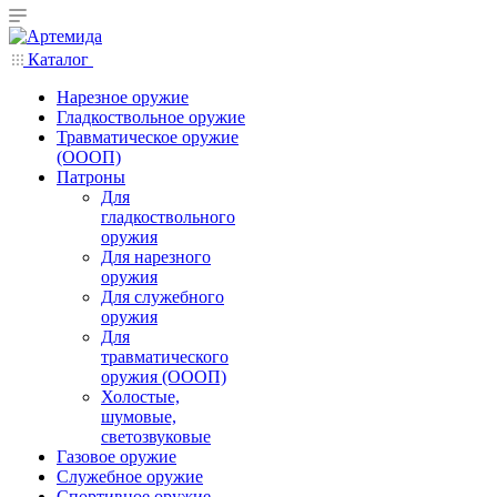
Каталог
Нарезное оружие
Гладкоствольное оружие
Травматическое оружие
(ОООП)
Патроны
Для
гладкоствольного
оружия
Для нарезного
оружия
Для служебного
оружия
Для
травматического
оружия (ОООП)
Холостые,
шумовые,
светозвуковые
Газовое оружие
Служебное оружие
Спортивное оружие