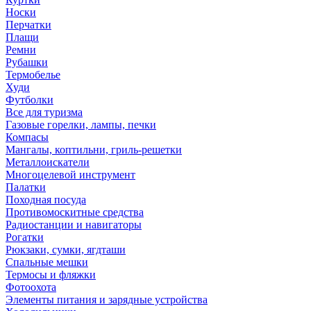
Носки
Перчатки
Плащи
Ремни
Рубашки
Термобелье
Худи
Футболки
Все для туризма
Газовые горелки, лампы, печки
Компасы
Мангалы, коптильни, гриль-решетки
Металлоискатели
Многоцелевой инструмент
Палатки
Походная посуда
Противомоскитные средства
Радиостанции и навигаторы
Рогатки
Рюкзаки, сумки, ягдташи
Спальные мешки
Термосы и фляжки
Фотоохота
Элементы питания и зарядные устройства