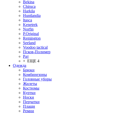
Bekina
Chiruсa
Harkila
Huntlandia
Itasca
Kenetrek
Norfin
P.Original
Remington
Seeland
Voodoo tactical
Псков-Полимер
Рат
+ ЕЩЕ 4
Одежда
Брюки
Комбинезоны
Головные уборы
Жилеты
Костюмы
Куртки
Носки
Перчатки
Плащи
Ремни