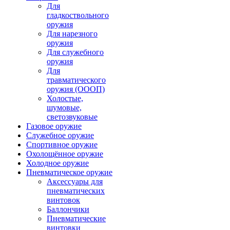
Для
гладкоствольного
оружия
Для нарезного
оружия
Для служебного
оружия
Для
травматического
оружия (ОООП)
Холостые,
шумовые,
светозвуковые
Газовое оружие
Служебное оружие
Спортивное оружие
Охолощённое оружие
Холодное оружие
Пневматическое оружие
Аксессуары для
пневматических
винтовок
Баллончики
Пневматические
винтовки