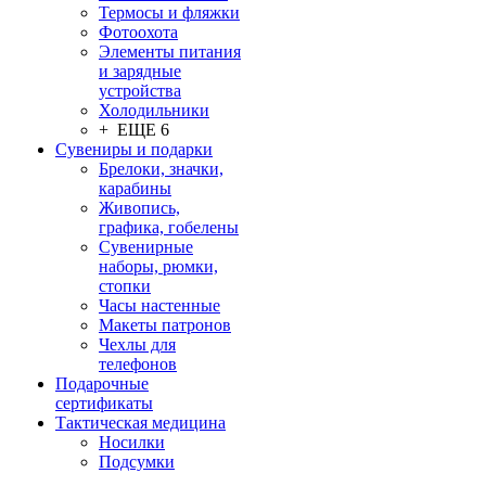
Термосы и фляжки
Фотоохота
Элементы питания
и зарядные
устройства
Холодильники
+ ЕЩЕ 6
Сувениры и подарки
Брелоки, значки,
карабины
Живопись,
графика, гобелены
Сувенирные
наборы, рюмки,
стопки
Часы настенные
Макеты патронов
Чехлы для
телефонов
Подарочные
сертификаты
Тактическая медицина
Носилки
Подсумки