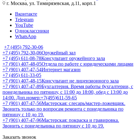
г. Москва, ул. Тимирязевская, д.11, корп.1
Вконтакте
Telegram
YouTube
Одноклассники
WhatsApp
+7 (495) 792-30-06
+7 (495) 792-30-06
Оружейный зал
+7 (495) 611-08-78
Консультант оружейного зала
+7 (901) 407-48-05
Отдела по работе с юридическими лицами
+7 (901) 407-47-54
Интернет магазин
+7 (495) 611-33-05
+7 (901) 407-48-15
Консультант не лицензионного зала
+7 (901) 407-47-89
Бухгалтерия. Время работы бухгалтерии, с
понедельника по пятницу, с 11:00 до 18:00, обед с 13:00 до
14:00. Доп.номер:+7(495)611-59-65
+7 (901) 407-47-56
Мастерская: слесарь/мастер-ложевщик.
Звонить только по вопросам ремонта с понедельника по
пятницу с 10 до 19.
+7 (901) 407-47-96
Мастерская: покраска и гравировка.
Звонить с понедельника по пятницу с 10 до 19.
Заказать звонок