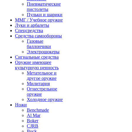
Пневматические
пистолеты
Пульки и шарики
ММГ / Учебное оружие
Луки и арбалеты
Спецсредства
Средства самообороны
Газовые
баллончики
Электрошокеры
Сигнальные средства
Оружие имеющее
культурную ценность
Метательное и
другое оружие
Милитария
Огнестрельное
оружие
Холодное оружие
Ножи
Benchmade
Al Mar
Boker
CJRB
Buck