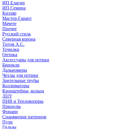
ИП Елагин
ИП Семина
Кизляр
Мастер-Гарант
Мачете
Прочее
Русский стиль
Северная корона
Титов А.С.
Точилки
Оптика
Аксессуары для оптики
Бинокли
Дальномеры
Чехлы для оптики
Зрительные трубы
Коллиматоры
Кронштейны, кольца
ЛЦУ
ПНВ и Тепловизоры
Прицелы
Фонари
Снаряжение патронов
Пули
Гильзы