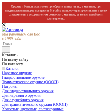
Оружие и боеприпасы можно приобрести только лично, в магазине, при
предъявлении паспорта и лицензии. На сайте эта продукция представлена в целях
ознакомления с ассортиментом розничного магазина, ее нельзя приобрести
дистанционно.
Мы работаем для Вас
с 1989 года
Каталог
По всему сайту
По каталогу
Каталог
Нарезное оружие
Гладкоствольное оружие
Травматическое оружие (ОООП)
Патроны
Для гладкоствольного оружия
Для нарезного оружия
Для служебного оружия
Для травматического оружия (ОООП)
Холостые, шумовые, светозвуковые