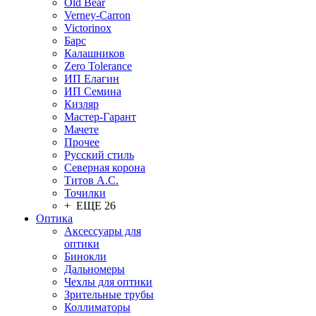
Old Bear
Verney-Carron
Victorinox
Барс
Калашников
Zero Tolerance
ИП Елагин
ИП Семина
Кизляр
Мастер-Гарант
Мачете
Прочее
Русский стиль
Северная корона
Титов А.С.
Точилки
+ ЕЩЕ 26
Оптика
Аксессуары для
оптики
Бинокли
Дальномеры
Чехлы для оптики
Зрительные трубы
Коллиматоры