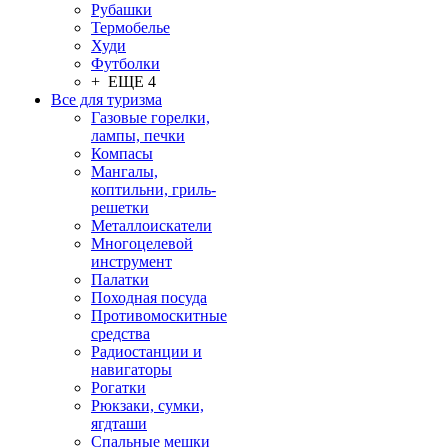
Рубашки
Термобелье
Худи
Футболки
+ ЕЩЕ 4
Все для туризма
Газовые горелки,
лампы, печки
Компасы
Мангалы,
коптильни, гриль-
решетки
Металлоискатели
Многоцелевой
инструмент
Палатки
Походная посуда
Противомоскитные
средства
Радиостанции и
навигаторы
Рогатки
Рюкзаки, сумки,
ягдташи
Спальные мешки