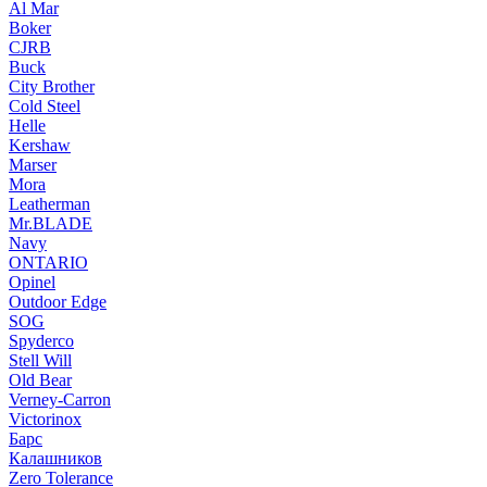
Al Mar
Boker
CJRB
Buck
City Brother
Cold Steel
Helle
Kershaw
Marser
Mora
Leatherman
Mr.BLADE
Navy
ONTARIO
Opinel
Outdoor Edge
SOG
Spyderco
Stell Will
Old Bear
Verney-Carron
Victorinox
Барс
Калашников
Zero Tolerance