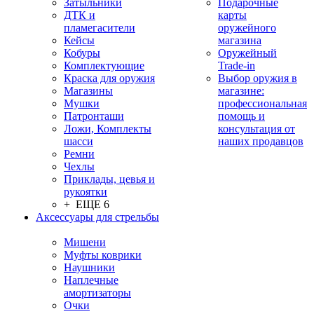
Затыльники
Подарочные
ДТК и
карты
пламегасители
оружейного
Кейсы
магазина
Кобуры
Оружейный
Комплектующие
Trade-in
Краска для оружия
Выбор оружия в
Магазины
магазине:
Мушки
профессиональная
Патронташи
помощь и
Ложи, Комплекты
консультация от
шасси
наших продавцов
Ремни
Чехлы
Приклады, цевья и
рукоятки
+ ЕЩЕ 6
Аксессуары для стрельбы
Мишени
Муфты коврики
Наушники
Наплечные
амортизаторы
Очки