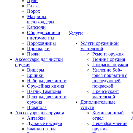
Пули
Гильзы
Порох
Матрицы,
шеллхолдеры
Капсюли
Оборудование и
Услуги
инструменты
Пороховницы
Услуги оружейной
Прокладки
мастерской
Пыжи
Ремонт оружия
Аксессуары для чистки
Тюнинг оружия
оружия
Покраска оружия
Вишеры
Удаление Soft-
Ёршики
touch покрытия с
Наборы для чистки
последующей
Оружейная химия
покраской
Патчи, Тампоны
Прейскурант
Центры для чистки
мастерской
оружия
Дополнительные
Шомпола
услуги
Аксессуары для оружия
Комиссионный
Антабки
отдел
Дульные насадки
Переоформление
Бланки ствола
оружия