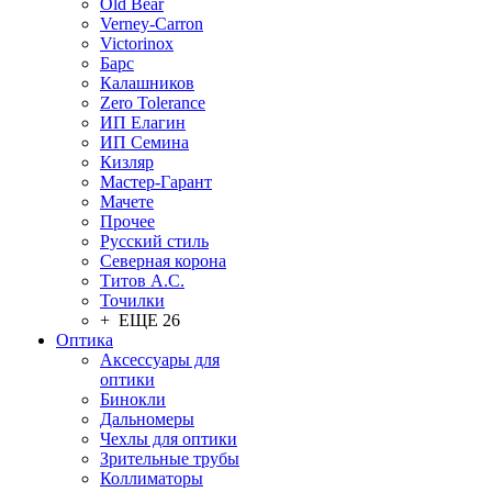
Old Bear
Verney-Carron
Victorinox
Барс
Калашников
Zero Tolerance
ИП Елагин
ИП Семина
Кизляр
Мастер-Гарант
Мачете
Прочее
Русский стиль
Северная корона
Титов А.С.
Точилки
+ ЕЩЕ 26
Оптика
Аксессуары для
оптики
Бинокли
Дальномеры
Чехлы для оптики
Зрительные трубы
Коллиматоры