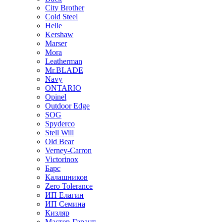
City Brother
Cold Steel
Helle
Kershaw
Marser
Mora
Leatherman
Mr.BLADE
Navy
ONTARIO
Opinel
Outdoor Edge
SOG
Spyderco
Stell Will
Old Bear
Verney-Carron
Victorinox
Барс
Калашников
Zero Tolerance
ИП Елагин
ИП Семина
Кизляр
Мастер-Гарант