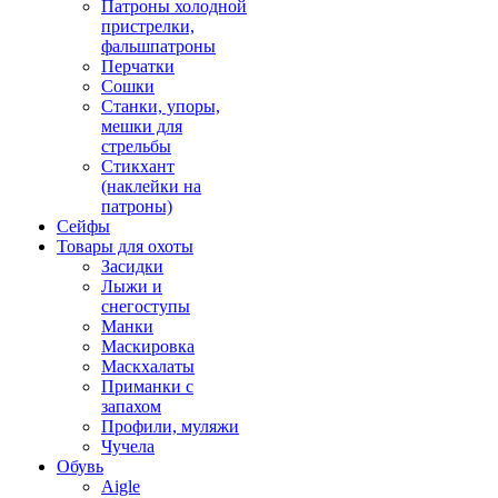
Патроны холодной
пристрелки,
фальшпатроны
Перчатки
Сошки
Станки, упоры,
мешки для
стрельбы
Стикхант
(наклейки на
патроны)
Сейфы
Товары для охоты
Засидки
Лыжи и
снегоступы
Манки
Маскировка
Маскхалаты
Приманки с
запахом
Профили, муляжи
Чучела
Обувь
Aigle