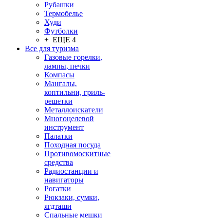
Рубашки
Термобелье
Худи
Футболки
+ ЕЩЕ 4
Все для туризма
Газовые горелки,
лампы, печки
Компасы
Мангалы,
коптильни, гриль-
решетки
Металлоискатели
Многоцелевой
инструмент
Палатки
Походная посуда
Противомоскитные
средства
Радиостанции и
навигаторы
Рогатки
Рюкзаки, сумки,
ягдташи
Спальные мешки