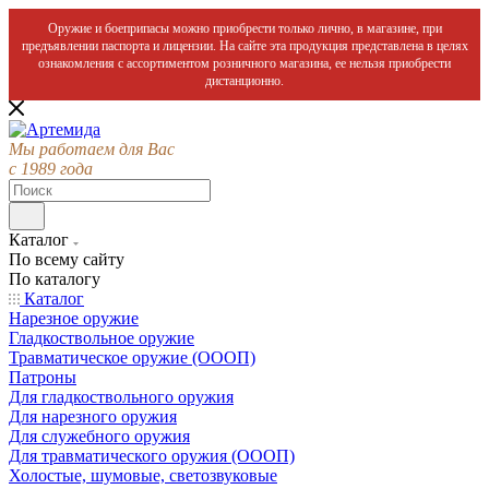
Оружие и боеприпасы можно приобрести только лично, в магазине, при
предъявлении паспорта и лицензии. На сайте эта продукция представлена в целях
ознакомления с ассортиментом розничного магазина, ее нельзя приобрести
дистанционно.
Мы работаем для Вас
с 1989 года
Каталог
По всему сайту
По каталогу
Каталог
Нарезное оружие
Гладкоствольное оружие
Травматическое оружие (ОООП)
Патроны
Для гладкоствольного оружия
Для нарезного оружия
Для служебного оружия
Для травматического оружия (ОООП)
Холостые, шумовые, светозвуковые