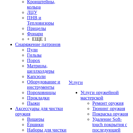
Кронштейны,
кольца
ЛЦУ
ПНВ и
Тепловизоры
Прицелы
Фонари
+ ЕЩЕ 1
Снаряжение патронов
Пули
Гильзы
Порох
Матрицы,
шеллхолдеры
Капсюли
Оборудование и
Услуги
инструменты
Пороховницы
Услуги оружейной
Прокладки
мастерской
Пыжи
Ремонт оружия
Аксессуары для чистки
Тюнинг оружия
оружия
Покраска оружия
Вишеры
Удаление Soft-
Ёршики
touch покрытия с
Наборы для чистки
последующей