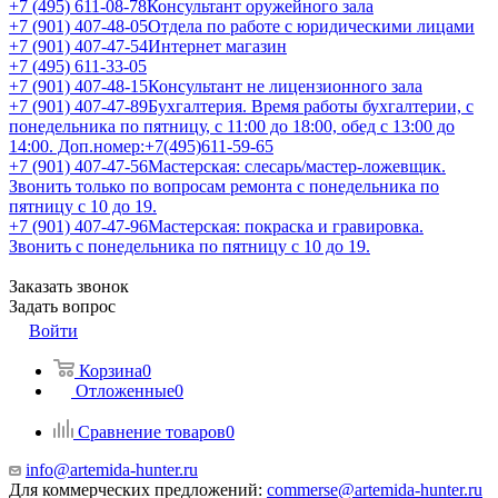
+7 (495) 611-08-78
Консультант оружейного зала
+7 (901) 407-48-05
Отдела по работе с юридическими лицами
+7 (901) 407-47-54
Интернет магазин
+7 (495) 611-33-05
+7 (901) 407-48-15
Консультант не лицензионного зала
+7 (901) 407-47-89
Бухгалтерия. Время работы бухгалтерии, с
понедельника по пятницу, с 11:00 до 18:00, обед с 13:00 до
14:00. Доп.номер:+7(495)611-59-65
+7 (901) 407-47-56
Мастерская: слесарь/мастер-ложевщик.
Звонить только по вопросам ремонта с понедельника по
пятницу с 10 до 19.
+7 (901) 407-47-96
Мастерская: покраска и гравировка.
Звонить с понедельника по пятницу с 10 до 19.
Заказать звонок
Задать вопрос
Войти
Корзина
0
Отложенные
0
Сравнение товаров
0
info@artemida-hunter.ru
Для коммерческих предложений:
commerse@artemida-hunter.ru