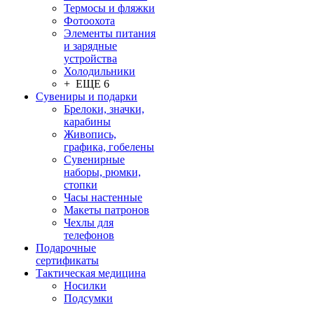
Термосы и фляжки
Фотоохота
Элементы питания
и зарядные
устройства
Холодильники
+ ЕЩЕ 6
Сувениры и подарки
Брелоки, значки,
карабины
Живопись,
графика, гобелены
Сувенирные
наборы, рюмки,
стопки
Часы настенные
Макеты патронов
Чехлы для
телефонов
Подарочные
сертификаты
Тактическая медицина
Носилки
Подсумки