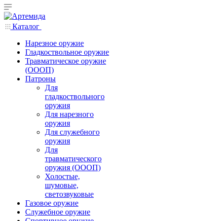
Каталог
Нарезное оружие
Гладкоствольное оружие
Травматическое оружие
(ОООП)
Патроны
Для
гладкоствольного
оружия
Для нарезного
оружия
Для служебного
оружия
Для
травматического
оружия (ОООП)
Холостые,
шумовые,
светозвуковые
Газовое оружие
Служебное оружие
Спортивное оружие