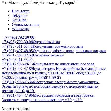
г. Москва, ул. Тимирязевская, д.11, корп.1
Вконтакте
Telegram
YouTube
Одноклассники
WhatsApp
+7 (495) 792-30-06
+7 (495) 792-30-06
Оружейный зал
+7 (495) 611-08-78
Консультант оружейного зала
+7 (901) 407-48-05
Отдела по работе с юридическими лицами
+7 (901) 407-47-54
Интернет магазин
+7 (495) 611-33-05
+7 (901) 407-48-15
Консультант не лицензионного зала
+7 (901) 407-47-89
Бухгалтерия. Время работы бухгалтерии, с
понедельника по пятницу, с 11:00 до 18:00, обед с 13:00 до
14:00. Доп.номер:+7(495)611-59-65
+7 (901) 407-47-56
Мастерская: слесарь/мастер-ложевщик.
Звонить только по вопросам ремонта с понедельника по
пятницу с 10 до 19.
+7 (901) 407-47-96
Мастерская: покраска и гравировка.
Звонить с понедельника по пятницу с 10 до 19.
Заказать звонок