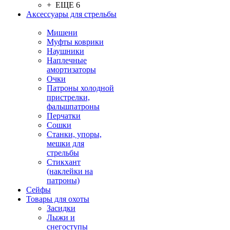
+ ЕЩЕ 6
Аксессуары для стрельбы
Мишени
Муфты коврики
Наушники
Наплечные
амортизаторы
Очки
Патроны холодной
пристрелки,
фальшпатроны
Перчатки
Сошки
Станки, упоры,
мешки для
стрельбы
Стикхант
(наклейки на
патроны)
Сейфы
Товары для охоты
Засидки
Лыжи и
снегоступы