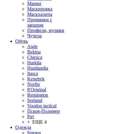
Манки
Маскировка
Маскхалаты
Приманки с
запахом
Профили, муляжи
Чучела
Обувь
Aigle
Bekina
Chiruсa
Harkila
Huntlandia
Itasca
Kenetrek
Norfin
P.Original
Remington
Seeland
Voodoo tactical
Псков-Полимер
Рат
+ ЕЩЕ 4
Одежда
Брюки