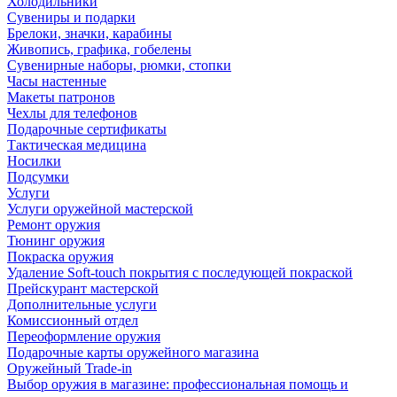
Холодильники
Сувениры и подарки
Брелоки, значки, карабины
Живопись, графика, гобелены
Сувенирные наборы, рюмки, стопки
Часы настенные
Макеты патронов
Чехлы для телефонов
Подарочные сертификаты
Тактическая медицина
Носилки
Подсумки
Услуги
Услуги оружейной мастерской
Ремонт оружия
Тюнинг оружия
Покраска оружия
Удаление Soft-touch покрытия с последующей покраской
Прейскурант мастерской
Дополнительные услуги
Комиссионный отдел
Переоформление оружия
Подарочные карты оружейного магазина
Оружейный Trade-in
Выбор оружия в магазине: профессиональная помощь и