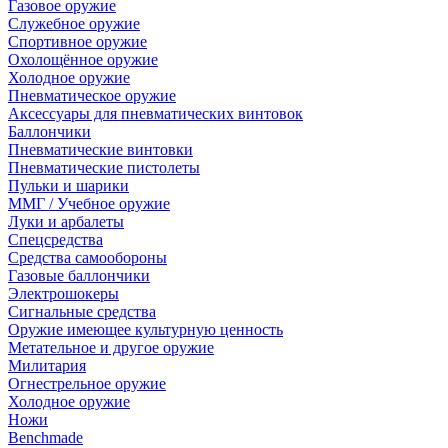
Газовое оружие
Служебное оружие
Спортивное оружие
Охолощённое оружие
Холодное оружие
Пневматическое оружие
Аксессуары для пневматических винтовок
Баллончики
Пневматические винтовки
Пневматические пистолеты
Пульки и шарики
ММГ / Учебное оружие
Луки и арбалеты
Спецсредства
Средства самообороны
Газовые баллончики
Электрошокеры
Сигнальные средства
Оружие имеющее культурную ценность
Метательное и другое оружие
Милитария
Огнестрельное оружие
Холодное оружие
Ножи
Benchmade