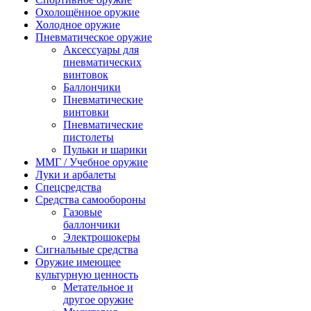
Охолощённое оружие
Холодное оружие
Пневматическое оружие
Аксессуары для
пневматических
винтовок
Баллончики
Пневматические
винтовки
Пневматические
пистолеты
Пульки и шарики
ММГ / Учебное оружие
Луки и арбалеты
Спецсредства
Средства самообороны
Газовые
баллончики
Электрошокеры
Сигнальные средства
Оружие имеющее
культурную ценность
Метательное и
другое оружие