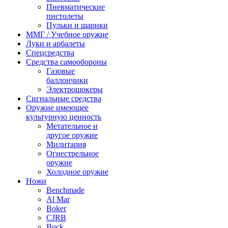
Пневматические
пистолеты
Пульки и шарики
ММГ / Учебное оружие
Луки и арбалеты
Спецсредства
Средства самообороны
Газовые
баллончики
Электрошокеры
Сигнальные средства
Оружие имеющее
культурную ценность
Метательное и
другое оружие
Милитария
Огнестрельное
оружие
Холодное оружие
Ножи
Benchmade
Al Mar
Boker
CJRB
Buck