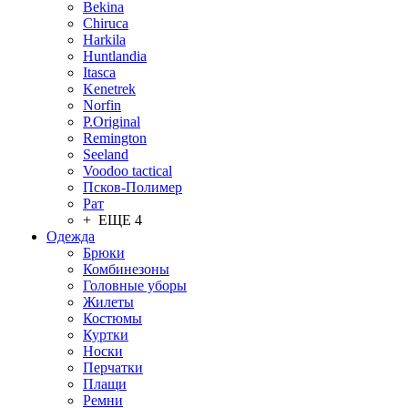
Bekina
Chiruсa
Harkila
Huntlandia
Itasca
Kenetrek
Norfin
P.Original
Remington
Seeland
Voodoo tactical
Псков-Полимер
Рат
+ ЕЩЕ 4
Одежда
Брюки
Комбинезоны
Головные уборы
Жилеты
Костюмы
Куртки
Носки
Перчатки
Плащи
Ремни