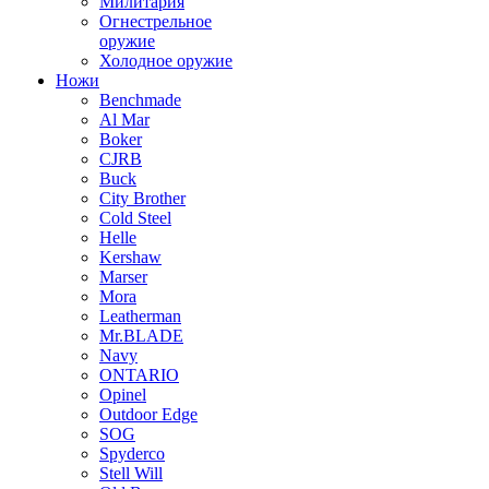
Милитария
Огнестрельное
оружие
Холодное оружие
Ножи
Benchmade
Al Mar
Boker
CJRB
Buck
City Brother
Cold Steel
Helle
Kershaw
Marser
Mora
Leatherman
Mr.BLADE
Navy
ONTARIO
Opinel
Outdoor Edge
SOG
Spyderco
Stell Will