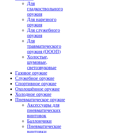
Для
гладкоствольного
оружия
Для нарезного
оружия
Для служебного
оружия
Для
травматического
оружия (ОООП)
Холостые,
шумовые,
светозвуковые
Газовое оружие
Служебное оружие
Спортивное оружие
Охолощённое оружие
Холодное оружие
Пневматическое оружие
Аксессуары для
пневматических
винтовок
Баллончики
Пневматические
винтовки