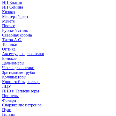
ИП Елагин
ИП Семина
Кизляр
Мастер-Гарант
Мачете
Прочее
Русский стиль
Северная корона
Титов А.С.
Точилки
Оптика
Аксессуары для оптики
Бинокли
Дальномеры
Чехлы для оптики
Зрительные трубы
Коллиматоры
Кронштейны, кольца
ЛЦУ
ПНВ и Тепловизоры
Прицелы
Фонари
Снаряжение патронов
Пули
Гильзы