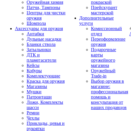
Оружейная химия
покраской
Патчи, Тампоны
Прейскурант
Центры для чистки
мастерской
оружия
Дополнительные
Шомпола
услуги
Аксессуары для оружия
Комиссионный
Антабки
отдел
Дульные насадки
Переоформление
Бланки ствола
оружия
Затыльники
Подарочные
ДТК и
карты
пламегасители
оружейного
Кейсы
магазина
Кобуры
Оружейный
Комплектующие
Trade-in
Краска для оружия
Выбор оружия в
Магазины
магазине:
Мушки
профессиональная
Патронташи
помощь и
Ложи, Комплекты
консультация от
шасси
наших продавцов
Ремни
Чехлы
Приклады, цевья и
рукоятки