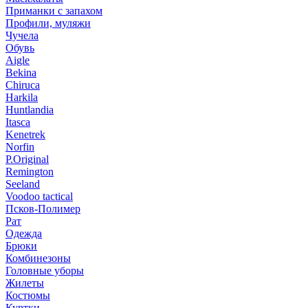
Приманки с запахом
Профили, муляжи
Чучела
Обувь
Aigle
Bekina
Chiruсa
Harkila
Huntlandia
Itasca
Kenetrek
Norfin
P.Original
Remington
Seeland
Voodoo tactical
Псков-Полимер
Рат
Одежда
Брюки
Комбинезоны
Головные уборы
Жилеты
Костюмы
Куртки