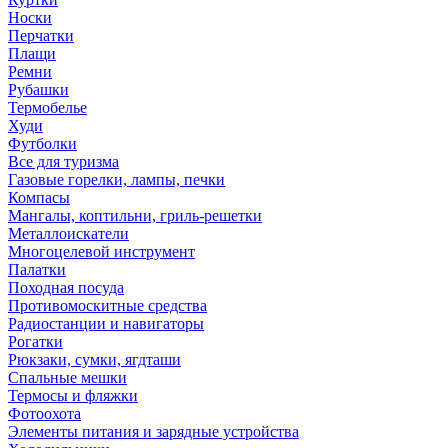
Носки
Перчатки
Плащи
Ремни
Рубашки
Термобелье
Худи
Футболки
Все для туризма
Газовые горелки, лампы, печки
Компасы
Мангалы, коптильни, гриль-решетки
Металлоискатели
Многоцелевой инструмент
Палатки
Походная посуда
Противомоскитные средства
Радиостанции и навигаторы
Рогатки
Рюкзаки, сумки, ягдташи
Спальные мешки
Термосы и фляжки
Фотоохота
Элементы питания и зарядные устройства