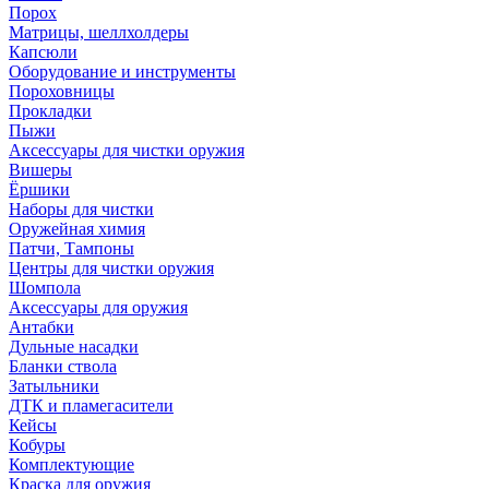
Порох
Матрицы, шеллхолдеры
Капсюли
Оборудование и инструменты
Пороховницы
Прокладки
Пыжи
Аксессуары для чистки оружия
Вишеры
Ёршики
Наборы для чистки
Оружейная химия
Патчи, Тампоны
Центры для чистки оружия
Шомпола
Аксессуары для оружия
Антабки
Дульные насадки
Бланки ствола
Затыльники
ДТК и пламегасители
Кейсы
Кобуры
Комплектующие
Краска для оружия