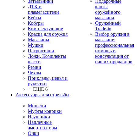
Затыльники
Подарочные
ДТК и
карты
пламегасители
оружейного
Кейсы
магазина
Кобуры
Оружейный
Комплектующие
Trade-in
Краска для оружия
Выбор оружия в
Магазины
магазине:
Мушки
профессиональная
Патронташи
помощь и
Ложи, Комплекты
консультация от
шасси
наших продавцов
Ремни
Чехлы
Приклады, цевья и
рукоятки
+ ЕЩЕ 6
Аксессуары для стрельбы
Мишени
Муфты коврики
Наушники
Наплечные
амортизаторы
Очки