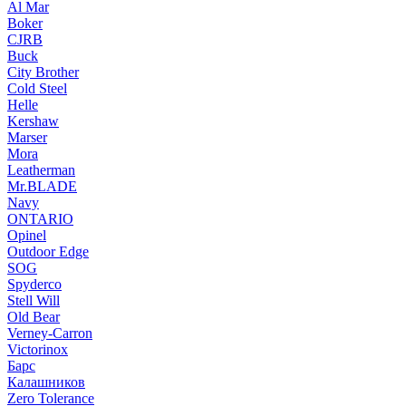
Al Mar
Boker
CJRB
Buck
City Brother
Cold Steel
Helle
Kershaw
Marser
Mora
Leatherman
Mr.BLADE
Navy
ONTARIO
Opinel
Outdoor Edge
SOG
Spyderco
Stell Will
Old Bear
Verney-Carron
Victorinox
Барс
Калашников
Zero Tolerance