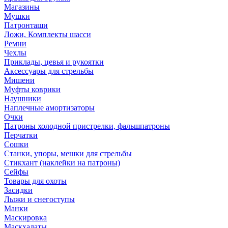
Магазины
Мушки
Патронташи
Ложи, Комплекты шасси
Ремни
Чехлы
Приклады, цевья и рукоятки
Аксессуары для стрельбы
Мишени
Муфты коврики
Наушники
Наплечные амортизаторы
Очки
Патроны холодной пристрелки, фальшпатроны
Перчатки
Сошки
Станки, упоры, мешки для стрельбы
Стикхант (наклейки на патроны)
Сейфы
Товары для охоты
Засидки
Лыжи и снегоступы
Манки
Маскировка
Маскхалаты