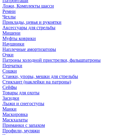
Патронташи
Ложи, Комплекты шасси
Ремни
Чехлы
Приклады, цевья и рукоятки
Аксессуары для стрельбы
Мишени
Муфты коврики
Наушники
Наплечные амортизаторы
Очки
Патроны холодной пристрелки, фальшпатроны
Перчатки
Сошки
Станки, упоры, мешки для стрельбы
Стикхант (наклейки на патроны)
Сейфы
Товары для охоты
Засидки
Лыжи и снегоступы
Манки
Маскировка
Маскхалаты
Приманки с запахом
Профили, муляжи