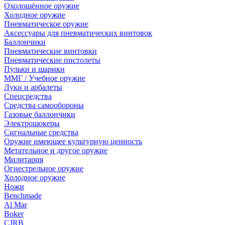
Охолощённое оружие
Холодное оружие
Пневматическое оружие
Аксессуары для пневматических винтовок
Баллончики
Пневматические винтовки
Пневматические пистолеты
Пульки и шарики
ММГ / Учебное оружие
Луки и арбалеты
Спецсредства
Средства самообороны
Газовые баллончики
Электрошокеры
Сигнальные средства
Оружие имеющее культурную ценность
Метательное и другое оружие
Милитария
Огнестрельное оружие
Холодное оружие
Ножи
Benchmade
Al Mar
Boker
CJRB