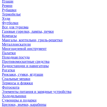
Плащи
Ремни
Рубашки
Термобелье
Худи
Футболки
Все для туризма
Газовые горелки, лампы, печки
Компасы
Мангалы, коптильни, гриль-решетки
Металлоискатели
Многоцелевой инструмент
Палатки
Походная посуда
Противомоскитные средства
Радиостанции и навигаторы
Рогатки
Рюкзаки, сумки, ягдташи
Спальные мешки
Термосы и фляжки
Фотоохота
Элементы питания и зарядные устройства
Холодильники
Сувениры и подарки
Брелоки, значки, карабины