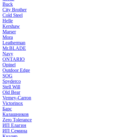
Buck
City Brother
Cold Steel
Helle
Kershaw
Marser
Mora
Leatherman
Mr.BLADE
Navy
ONTARIO
Opinel
Outdoor Edge
SOG
Spyderco
Stell Will
Old Bear
Verney-Carron
Victorinox
Барс
Калашников
Zero Tolerance
ИП Елагин
ИП Семина
Кизляр