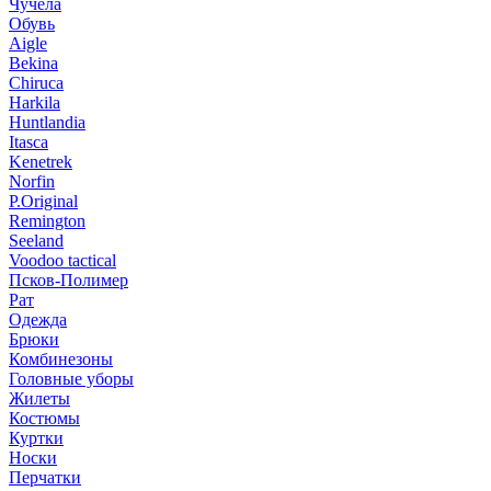
Чучела
Обувь
Aigle
Bekina
Chiruсa
Harkila
Huntlandia
Itasca
Kenetrek
Norfin
P.Original
Remington
Seeland
Voodoo tactical
Псков-Полимер
Рат
Одежда
Брюки
Комбинезоны
Головные уборы
Жилеты
Костюмы
Куртки
Носки
Перчатки