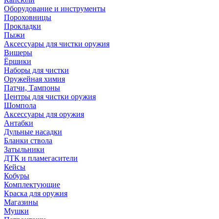
Оборудование и инструменты
Пороховницы
Прокладки
Пыжи
Аксессуары для чистки оружия
Вишеры
Ёршики
Наборы для чистки
Оружейная химия
Патчи, Тампоны
Центры для чистки оружия
Шомпола
Аксессуары для оружия
Антабки
Дульные насадки
Бланки ствола
Затыльники
ДТК и пламегасители
Кейсы
Кобуры
Комплектующие
Краска для оружия
Магазины
Мушки