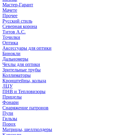
Мастер-Гарант
Мачете
Прочее
Русский стиль
Северная корона
Титов А.С.
Точилки
Оптика
Аксессуары для оптики
Бинокли
Дальномеры
Чехлы для оптики
Зрительные трубы
Коллиматоры
Кронштейны, кольца
ЛЦУ
ПНВ и Тепловизоры
Прицелы
Фонари
Снаряжение патронов
Пули
Гильзы
Порох
Матрицы, шеллхолдеры
Капсюли