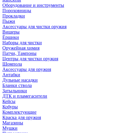
Оборудование и инструменты
Пороховницы
Прокладки
Пыжи
Аксессуары для чистки оружия
Вишеры
Ёршики
Наборы для чистки
Оружейная химия
Патчи, Тампоны
Центры для чистки оружия
Шомпола
Аксессуары для оружия
Антабки
Дульные насадки
Бланки ствола
Затыльники
ДТК и пламегасители
Кейсы
Кобуры
Комплектующие
Краска для оружия
Магазины
Мушки