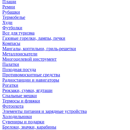
Плащи
Ремни
Рубашки
Термобелье
Худи
Футболки
Все для туризма
Газовые горелки, лампы, печки
Компасы
Мангалы, коптильни, гриль-решетки
Металлоискатели
Многоцелевой инструмент
Палатки
Походная посуда
Противомоскитные средства
Радиостанции и навигаторы
Рогатки
Рюкзаки, сумки, ягдташи
Спальные мешки
Термосы и фляжки
Фотоохота
Элементы питания и зарядные устройства
Холодильники
Сувениры и подарки
Брелоки, значки, карабины