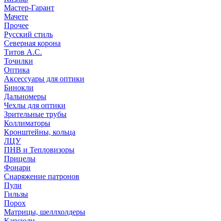
Мастер-Гарант
Мачете
Прочее
Русский стиль
Северная корона
Титов А.С.
Точилки
Оптика
Аксессуары для оптики
Бинокли
Дальномеры
Чехлы для оптики
Зрительные трубы
Коллиматоры
Кронштейны, кольца
ЛЦУ
ПНВ и Тепловизоры
Прицелы
Фонари
Снаряжение патронов
Пули
Гильзы
Порох
Матрицы, шеллхолдеры
Капсюли