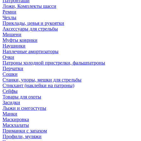
Патронташи
Ложи, Комплекты шасси
Ремни
Чехлы
Приклады, цевья и рукоятки
Аксессуары для стрельбы
Мишени
Муфты коврики
Наушники
Наплечные амортизаторы
Очки
Патроны холодной пристрелки, фальшпатроны
Перчатки
Сошки
Станки, упоры, мешки для стрельбы
Стикхант (наклейки на патроны)
Сейфы
Товары для охоты
Засидки
Лыжи и снегоступы
Манки
Маскировка
Маскхалаты
Приманки с запахом
Профили, муляжи