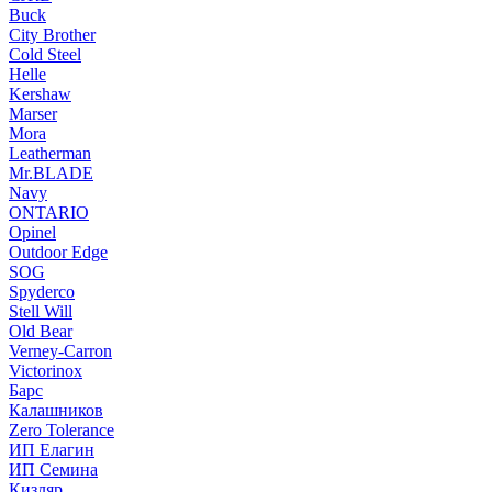
Buck
City Brother
Cold Steel
Helle
Kershaw
Marser
Mora
Leatherman
Mr.BLADE
Navy
ONTARIO
Opinel
Outdoor Edge
SOG
Spyderco
Stell Will
Old Bear
Verney-Carron
Victorinox
Барс
Калашников
Zero Tolerance
ИП Елагин
ИП Семина
Кизляр