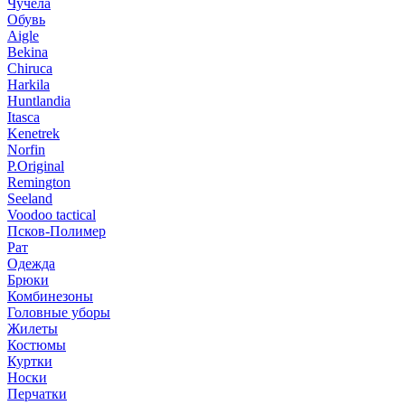
Чучела
Обувь
Aigle
Bekina
Chiruсa
Harkila
Huntlandia
Itasca
Kenetrek
Norfin
P.Original
Remington
Seeland
Voodoo tactical
Псков-Полимер
Рат
Одежда
Брюки
Комбинезоны
Головные уборы
Жилеты
Костюмы
Куртки
Носки
Перчатки