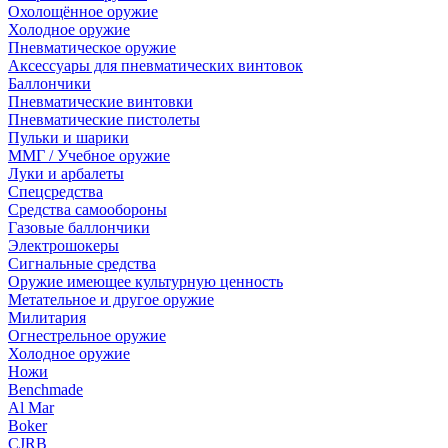
Охолощённое оружие
Холодное оружие
Пневматическое оружие
Аксессуары для пневматических винтовок
Баллончики
Пневматические винтовки
Пневматические пистолеты
Пульки и шарики
ММГ / Учебное оружие
Луки и арбалеты
Спецсредства
Средства самообороны
Газовые баллончики
Электрошокеры
Сигнальные средства
Оружие имеющее культурную ценность
Метательное и другое оружие
Милитария
Огнестрельное оружие
Холодное оружие
Ножи
Benchmade
Al Mar
Boker
CJRB