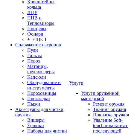
Кронштейны,
кольца
ЛЦУ
ПНВ и
Тепловизоры
Прицелы
Фонари
+ ЕЩЕ 1
Снаряжение патронов
Пули
Гильзы
Порох
Матрицы,
шеллхолдеры
Капсюли
Оборудование и
Услуги
инструменты
Пороховницы
Услуги оружейной
Прокладки
мастерской
Пыжи
Ремонт оружия
Аксессуары для чистки
Тюнинг оружия
оружия
Покраска оружия
Вишеры
Удаление Soft-
Ёршики
touch покрытия с
Наборы для чистки
последующей