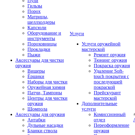
Пули
Гильзы
Порох
Матрицы,
шеллхолдеры
Капсюли
Оборудование и
Услуги
инструменты
Пороховницы
Услуги оружейной
Прокладки
мастерской
Пыжи
Ремонт оружия
Аксессуары для чистки
Тюнинг оружия
оружия
Покраска оружия
Вишеры
Удаление Soft-
Ёршики
touch покрытия с
Наборы для чистки
последующей
Оружейная химия
покраской
Патчи, Тампоны
Прейскурант
Центры для чистки
мастерской
оружия
Дополнительные
Шомпола
услуги
Аксессуары для оружия
Комиссионный
Антабки
отдел
Дульные насадки
Переоформление
Бланки ствола
оружия