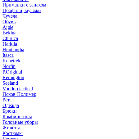
Приманки с запахом
Профили, муляжи
Чучела
Обувь
Aigle
Bekina
Chiruсa
Harkila
Huntlandia
Itasca
Kenetrek
Norfin
P.Original
Remington
Seeland
Voodoo tactical
Псков-Полимер
Рат
Одежда
Брюки
Комбинезоны
Головные уборы
Жилеты
Костюмы
Куртки