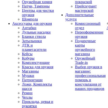
Оружейная химия
покраской
Патчи, Тампоны
Прейскурант
Центры для чистки
мастерской
оружия
Дополнительные
Шомпола
услуги
Аксессуары для оружия
Комиссионный
Антабки
отдел
Дульные насадки
Переоформление
Бланки ствола
оружия
Затыльники
Подарочные
ДТК и
карты
пламегасители
оружейного
Кейсы
магазина
Кобуры
Оружейный
Комплектующие
Trade-in
Краска для оружия
Выбор оружия в
Магазины
магазине:
Мушки
профессиональная
Патронташи
помощь и
Ложи, Комплекты
консультация от
шасси
наших продавцов
Ремни
Чехлы
Приклады, цевья и
рукоятки