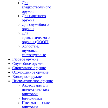
Для
гладкоствольного
оружия
Для нарезного
оружия
Для служебного
оружия
Для
травматического
оружия (ОООП)
Холостые,
шумовые,
светозвуковые
Газовое оружие
Служебное оружие
Спортивное оружие
Охолощённое оружие
Холодное оружие
Пневматическое оружие
Аксессуары для
пневматических
винтовок
Баллончики
Пневматические
винтовки