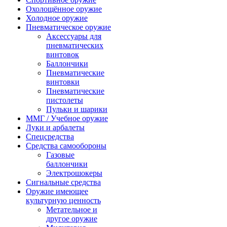
Охолощённое оружие
Холодное оружие
Пневматическое оружие
Аксессуары для
пневматических
винтовок
Баллончики
Пневматические
винтовки
Пневматические
пистолеты
Пульки и шарики
ММГ / Учебное оружие
Луки и арбалеты
Спецсредства
Средства самообороны
Газовые
баллончики
Электрошокеры
Сигнальные средства
Оружие имеющее
культурную ценность
Метательное и
другое оружие