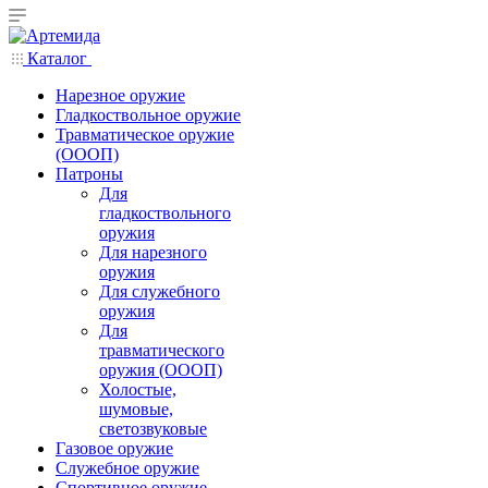
Каталог
Нарезное оружие
Гладкоствольное оружие
Травматическое оружие
(ОООП)
Патроны
Для
гладкоствольного
оружия
Для нарезного
оружия
Для служебного
оружия
Для
травматического
оружия (ОООП)
Холостые,
шумовые,
светозвуковые
Газовое оружие
Служебное оружие
Спортивное оружие