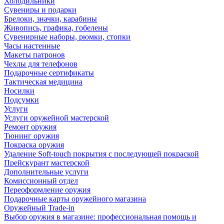
Холодильники
Сувениры и подарки
Брелоки, значки, карабины
Живопись, графика, гобелены
Сувенирные наборы, рюмки, стопки
Часы настенные
Макеты патронов
Чехлы для телефонов
Подарочные сертификаты
Тактическая медицина
Носилки
Подсумки
Услуги
Услуги оружейной мастерской
Ремонт оружия
Тюнинг оружия
Покраска оружия
Удаление Soft-touch покрытия с последующей покраской
Прейскурант мастерской
Дополнительные услуги
Комиссионный отдел
Переоформление оружия
Подарочные карты оружейного магазина
Оружейный Trade-in
Выбор оружия в магазине: профессиональная помощь и