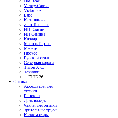
Old Bear
Verney-Carron
Victorinox
Барс
Калашников
Zero Tolerance
ИП Елагин
ИП Семина
Кизляр
Мастер-Гарант
Мачете
Прочее
Русский стиль
Северная корона
Титов А.С.
Точилки
+ ЕЩЕ 26
Оптика
Аксессуары для
оптики
Бинокли
Дальномеры
Чехлы для оптики
Зрительные трубы
Коллиматоры