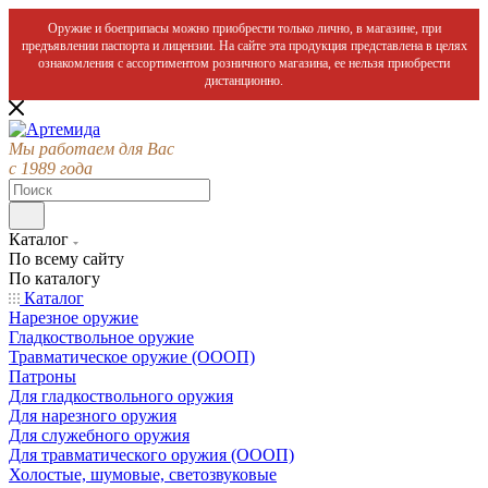
Оружие и боеприпасы можно приобрести только лично, в магазине, при
предъявлении паспорта и лицензии. На сайте эта продукция представлена в целях
ознакомления с ассортиментом розничного магазина, ее нельзя приобрести
дистанционно.
Мы работаем для Вас
с 1989 года
Каталог
По всему сайту
По каталогу
Каталог
Нарезное оружие
Гладкоствольное оружие
Травматическое оружие (ОООП)
Патроны
Для гладкоствольного оружия
Для нарезного оружия
Для служебного оружия
Для травматического оружия (ОООП)
Холостые, шумовые, светозвуковые