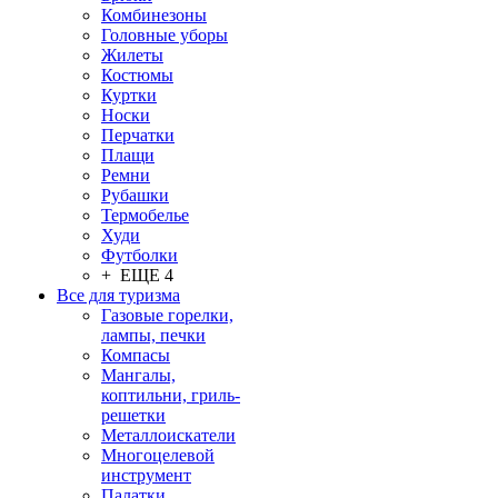
Комбинезоны
Головные уборы
Жилеты
Костюмы
Куртки
Носки
Перчатки
Плащи
Ремни
Рубашки
Термобелье
Худи
Футболки
+ ЕЩЕ 4
Все для туризма
Газовые горелки,
лампы, печки
Компасы
Мангалы,
коптильни, гриль-
решетки
Металлоискатели
Многоцелевой
инструмент
Палатки