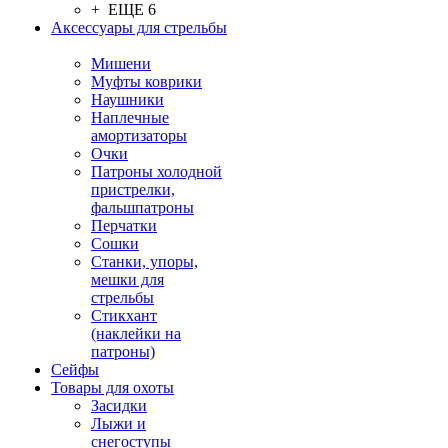
+ ЕЩЕ 6
Аксессуары для стрельбы
Мишени
Муфты коврики
Наушники
Наплечные
амортизаторы
Очки
Патроны холодной
пристрелки,
фальшпатроны
Перчатки
Сошки
Станки, упоры,
мешки для
стрельбы
Стикхант
(наклейки на
патроны)
Сейфы
Товары для охоты
Засидки
Лыжи и
снегоступы