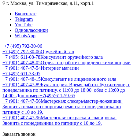
г. Москва, ул. Тимирязевская, д.11, корп.1
Вконтакте
Telegram
YouTube
Одноклассники
WhatsApp
+7 (495) 792-30-06
+7 (495) 792-30-06
Оружейный зал
+7 (495) 611-08-78
Консультант оружейного зала
+7 (901) 407-48-05
Отдела по работе с юридическими лицами
+7 (901) 407-47-54
Интернет магазин
+7 (495) 611-33-05
+7 (901) 407-48-15
Консультант не лицензионного зала
+7 (901) 407-47-89
Бухгалтерия. Время работы бухгалтерии, с
понедельника по пятницу, с 11:00 до 18:00, обед с 13:00 до
14:00. Доп.номер:+7(495)611-59-65
+7 (901) 407-47-56
Мастерская: слесарь/мастер-ложевщик.
Звонить только по вопросам ремонта с понедельника по
пятницу с 10 до 19.
+7 (901) 407-47-96
Мастерская: покраска и гравировка.
Звонить с понедельника по пятницу с 10 до 19.
Заказать звонок