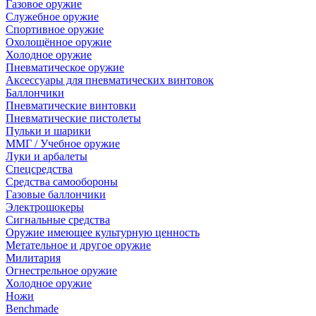
Газовое оружие
Служебное оружие
Спортивное оружие
Охолощённое оружие
Холодное оружие
Пневматическое оружие
Аксессуары для пневматических винтовок
Баллончики
Пневматические винтовки
Пневматические пистолеты
Пульки и шарики
ММГ / Учебное оружие
Луки и арбалеты
Спецсредства
Средства самообороны
Газовые баллончики
Электрошокеры
Сигнальные средства
Оружие имеющее культурную ценность
Метательное и другое оружие
Милитария
Огнестрельное оружие
Холодное оружие
Ножи
Benchmade