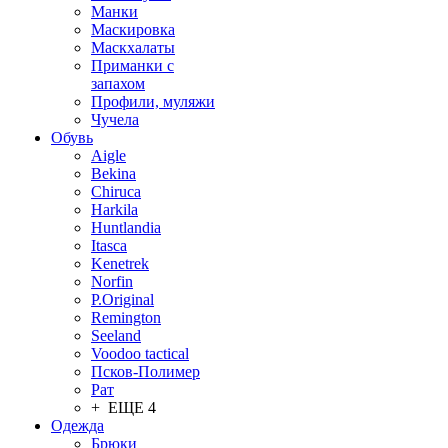
Манки
Маскировка
Маскхалаты
Приманки с
запахом
Профили, муляжи
Чучела
Обувь
Aigle
Bekina
Chiruсa
Harkila
Huntlandia
Itasca
Kenetrek
Norfin
P.Original
Remington
Seeland
Voodoo tactical
Псков-Полимер
Рат
+ ЕЩЕ 4
Одежда
Брюки