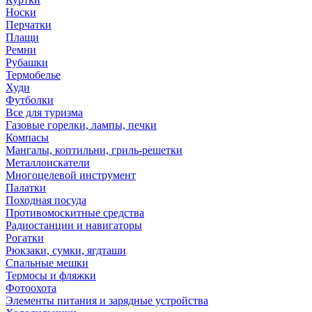
Носки
Перчатки
Плащи
Ремни
Рубашки
Термобелье
Худи
Футболки
Все для туризма
Газовые горелки, лампы, печки
Компасы
Мангалы, коптильни, гриль-решетки
Металлоискатели
Многоцелевой инструмент
Палатки
Походная посуда
Противомоскитные средства
Радиостанции и навигаторы
Рогатки
Рюкзаки, сумки, ягдташи
Спальные мешки
Термосы и фляжки
Фотоохота
Элементы питания и зарядные устройства