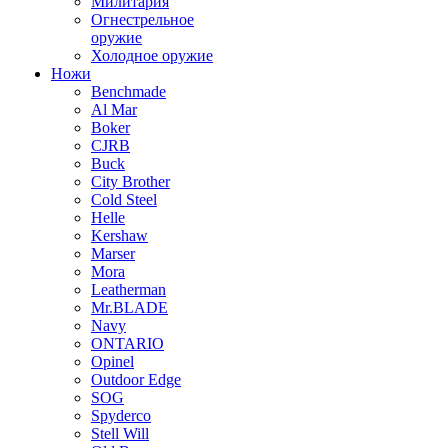
Милитария
Огнестрельное
оружие
Холодное оружие
Ножи
Benchmade
Al Mar
Boker
CJRB
Buck
City Brother
Cold Steel
Helle
Kershaw
Marser
Mora
Leatherman
Mr.BLADE
Navy
ONTARIO
Opinel
Outdoor Edge
SOG
Spyderco
Stell Will