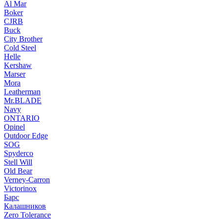
Al Mar
Boker
CJRB
Buck
City Brother
Cold Steel
Helle
Kershaw
Marser
Mora
Leatherman
Mr.BLADE
Navy
ONTARIO
Opinel
Outdoor Edge
SOG
Spyderco
Stell Will
Old Bear
Verney-Carron
Victorinox
Барс
Калашников
Zero Tolerance