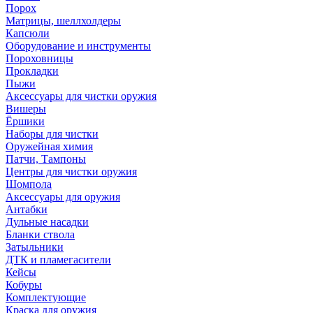
Порох
Матрицы, шеллхолдеры
Капсюли
Оборудование и инструменты
Пороховницы
Прокладки
Пыжи
Аксессуары для чистки оружия
Вишеры
Ёршики
Наборы для чистки
Оружейная химия
Патчи, Тампоны
Центры для чистки оружия
Шомпола
Аксессуары для оружия
Антабки
Дульные насадки
Бланки ствола
Затыльники
ДТК и пламегасители
Кейсы
Кобуры
Комплектующие
Краска для оружия