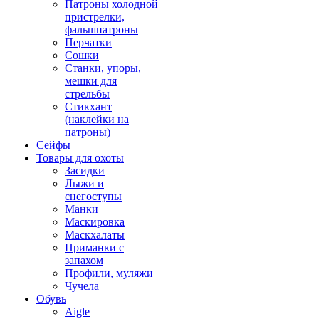
Патроны холодной
пристрелки,
фальшпатроны
Перчатки
Сошки
Станки, упоры,
мешки для
стрельбы
Стикхант
(наклейки на
патроны)
Сейфы
Товары для охоты
Засидки
Лыжи и
снегоступы
Манки
Маскировка
Маскхалаты
Приманки с
запахом
Профили, муляжи
Чучела
Обувь
Aigle