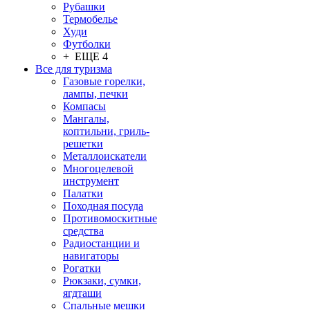
Рубашки
Термобелье
Худи
Футболки
+ ЕЩЕ 4
Все для туризма
Газовые горелки,
лампы, печки
Компасы
Мангалы,
коптильни, гриль-
решетки
Металлоискатели
Многоцелевой
инструмент
Палатки
Походная посуда
Противомоскитные
средства
Радиостанции и
навигаторы
Рогатки
Рюкзаки, сумки,
ягдташи
Спальные мешки