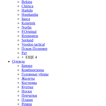
Bekina
Chiruсa
Harkila
Huntlandia
Itasca
Kenetrek
Norfin
P.Original
Remington
Seeland
Voodoo tactical
Псков-Полимер
Рат
+ ЕЩЕ 4
Одежда
Брюки
Комбинезоны
Головные уборы
Жилеты
Костюмы
Куртки
Носки
Перчатки
Плащи
Ремни