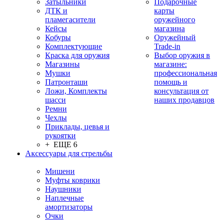
Затыльники
Подарочные
ДТК и
карты
пламегасители
оружейного
Кейсы
магазина
Кобуры
Оружейный
Комплектующие
Trade-in
Краска для оружия
Выбор оружия в
Магазины
магазине:
Мушки
профессиональная
Патронташи
помощь и
Ложи, Комплекты
консультация от
шасси
наших продавцов
Ремни
Чехлы
Приклады, цевья и
рукоятки
+ ЕЩЕ 6
Аксессуары для стрельбы
Мишени
Муфты коврики
Наушники
Наплечные
амортизаторы
Очки