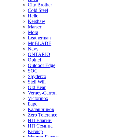
City Brother
Cold Steel
Helle
Kershaw
Marser
Mora
Leatherman
Mr.BLADE
Navy
ONTARIO
Opinel
Outdoor Edge
SOG
Spyderco
Stell Will
Old Bear
Verney-Carron
Victorinox
Барс
Калашников
Zero Tolerance
ИП Елагин
ИП Семина
Кизляр
Мастер-Гарант