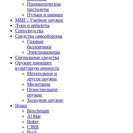
Пневматические
пистолеты
Пульки и шарики
ММГ / Учебное оружие
Луки и арбалеты
Спецсредства
Средства самообороны
Газовые
баллончики
Электрошокеры
Сигнальные средства
Оружие имеющее
культурную ценность
Метательное и
другое оружие
Милитария
Огнестрельное
оружие
Холодное оружие
Ножи
Benchmade
Al Mar
Boker
CJRB
Buck