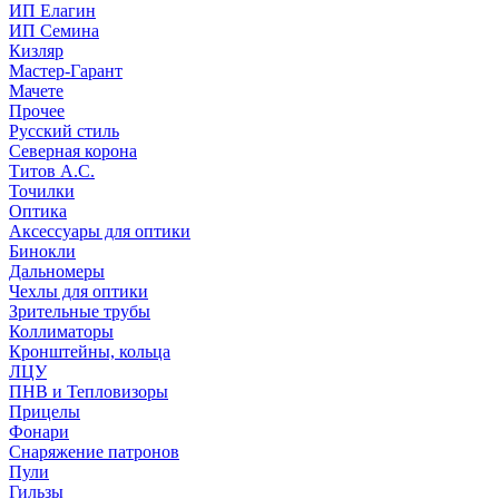
ИП Елагин
ИП Семина
Кизляр
Мастер-Гарант
Мачете
Прочее
Русский стиль
Северная корона
Титов А.С.
Точилки
Оптика
Аксессуары для оптики
Бинокли
Дальномеры
Чехлы для оптики
Зрительные трубы
Коллиматоры
Кронштейны, кольца
ЛЦУ
ПНВ и Тепловизоры
Прицелы
Фонари
Снаряжение патронов
Пули
Гильзы