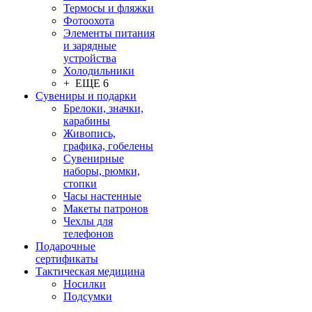
Термосы и фляжки
Фотоохота
Элементы питания
и зарядные
устройства
Холодильники
+ ЕЩЕ 6
Сувениры и подарки
Брелоки, значки,
карабины
Живопись,
графика, гобелены
Сувенирные
наборы, рюмки,
стопки
Часы настенные
Макеты патронов
Чехлы для
телефонов
Подарочные
сертификаты
Тактическая медицина
Носилки
Подсумки