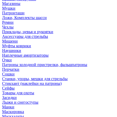
Магазины
Мушки
Патронташи
Ложи, Комплекты шасси
Ремни
Чехлы
Приклады, цевья и рукоятки
Аксессуары для стрельбы
Мишени
Муфты коврики
Наушники
Наплечные амортизаторы
Очки
Патроны холодной пристрелки, фальшпатроны
Перчатки
Сошки
Станки, упоры, мешки для стрельбы
Стикхант (наклейки на патроны)
Сейфы
Товары для охоты
Засидки
Лыжи и снегоступы
Манки
Маскировка
Маскхалаты