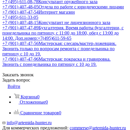
+7 (495) 611-08-78
Консультант оружейного зала
+7 (901) 407-48-05
Отдела по работе с юридическими лицами
+7 (901) 407-47-54
Интернет магазин
+7 (495) 611-33-05
+7 (901) 407-48-15
Консультант не лицензионного зала
+7 (901) 407-47-89
Бухгалтерия. Время работы бухгалтерии, с
понедельника по пятницу, с 11:00 до 18:00, обед с 13:00 до
14:00. Доп.номер:+7(495)611-59-65
+7 (901) 407-47-56
Мастерская: слесарь/мастер-ложевщик.
Звонить только по вопросам ремонта с понедельника по
пятницу с 10 до 19.
+7 (901) 407-47-96
Мастерская: покраска и гравировка.
Звонить с понедельника по пятницу с 10 до 19.
Заказать звонок
Задать вопрос
Войти
Корзина
0
Отложенные
0
Сравнение товаров
0
info@artemida-hunter.ru
Для коммерческих предложений:
commerse@artemida-hunter.ru