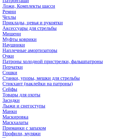
Патронташи
Ложи, Комплекты шасси
Ремни
Чехлы
Приклады, цевья и рукоятки
Аксессуары для стрельбы
Мишени
Муфты коврики
Наушники
Наплечные амортизаторы
Очки
Патроны холодной пристрелки, фальшпатроны
Перчатки
Сошки
Станки, упоры, мешки для стрельбы
Стикхант (наклейки на патроны)
Сейфы
Товары для охоты
Засидки
Лыжи и снегоступы
Манки
Маскировка
Маскхалаты
Приманки с запахом
Профили, муляжи