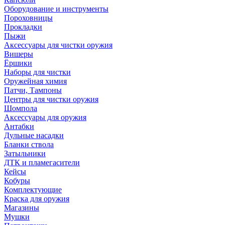
Оборудование и инструменты
Пороховницы
Прокладки
Пыжи
Аксессуары для чистки оружия
Вишеры
Ёршики
Наборы для чистки
Оружейная химия
Патчи, Тампоны
Центры для чистки оружия
Шомпола
Аксессуары для оружия
Антабки
Дульные насадки
Бланки ствола
Затыльники
ДТК и пламегасители
Кейсы
Кобуры
Комплектующие
Краска для оружия
Магазины
Мушки