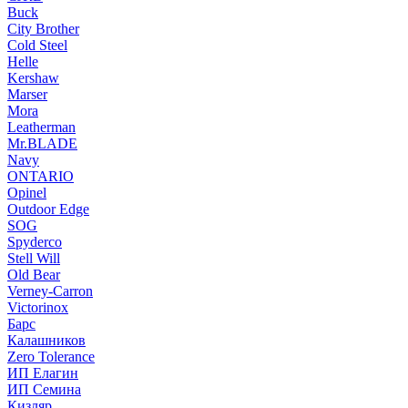
Buck
City Brother
Cold Steel
Helle
Kershaw
Marser
Mora
Leatherman
Mr.BLADE
Navy
ONTARIO
Opinel
Outdoor Edge
SOG
Spyderco
Stell Will
Old Bear
Verney-Carron
Victorinox
Барс
Калашников
Zero Tolerance
ИП Елагин
ИП Семина
Кизляр