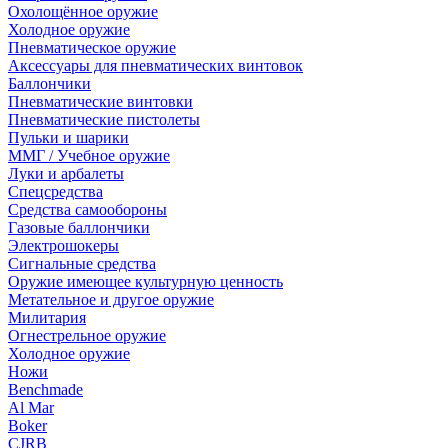
Охолощённое оружие
Холодное оружие
Пневматическое оружие
Аксессуары для пневматических винтовок
Баллончики
Пневматические винтовки
Пневматические пистолеты
Пульки и шарики
ММГ / Учебное оружие
Луки и арбалеты
Спецсредства
Средства самообороны
Газовые баллончики
Электрошокеры
Сигнальные средства
Оружие имеющее культурную ценность
Метательное и другое оружие
Милитария
Огнестрельное оружие
Холодное оружие
Ножи
Benchmade
Al Mar
Boker
CJRB