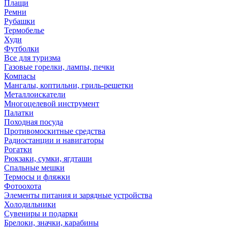
Плащи
Ремни
Рубашки
Термобелье
Худи
Футболки
Все для туризма
Газовые горелки, лампы, печки
Компасы
Мангалы, коптильни, гриль-решетки
Металлоискатели
Многоцелевой инструмент
Палатки
Походная посуда
Противомоскитные средства
Радиостанции и навигаторы
Рогатки
Рюкзаки, сумки, ягдташи
Спальные мешки
Термосы и фляжки
Фотоохота
Элементы питания и зарядные устройства
Холодильники
Сувениры и подарки
Брелоки, значки, карабины