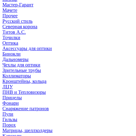
Мастер-Гарант
Мачете
Прочее
Русский стиль
Северная корона
Титов А.С.
Точилки
Оптика
Аксессуары для оптики
Бинокли
Дальномеры
Чехлы для оптики
Зрительные трубы
Коллиматоры
Кронштейны, кольца
ЛЦУ
ПНВ и Тепловизоры
Прицелы
Фонари
Снаряжение патронов
Пули
Гильзы
Порох
Матрицы, шеллхолдеры
Капсюли