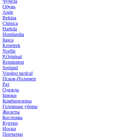
Чучела
Обувь
Aigle
Bekina
Chiruсa
Harkila
Huntlandia
Itasca
Kenetrek
Norfin
P.Original
Remington
Seeland
Voodoo tactical
Псков-Полимер
Рат
Одежда
Брюки
Комбинезоны
Головные уборы
Жилеты
Костюмы
Куртки
Носки
Перчатки