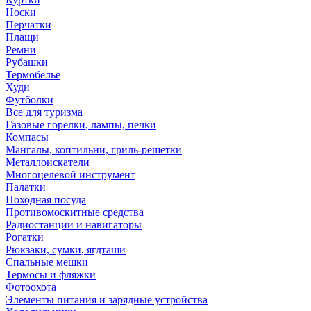
Носки
Перчатки
Плащи
Ремни
Рубашки
Термобелье
Худи
Футболки
Все для туризма
Газовые горелки, лампы, печки
Компасы
Мангалы, коптильни, гриль-решетки
Металлоискатели
Многоцелевой инструмент
Палатки
Походная посуда
Противомоскитные средства
Радиостанции и навигаторы
Рогатки
Рюкзаки, сумки, ягдташи
Спальные мешки
Термосы и фляжки
Фотоохота
Элементы питания и зарядные устройства