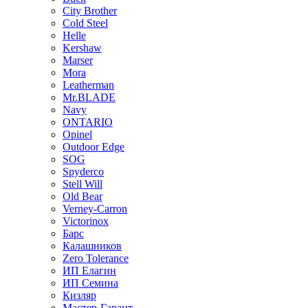
City Brother
Cold Steel
Helle
Kershaw
Marser
Mora
Leatherman
Mr.BLADE
Navy
ONTARIO
Opinel
Outdoor Edge
SOG
Spyderco
Stell Will
Old Bear
Verney-Carron
Victorinox
Барс
Калашников
Zero Tolerance
ИП Елагин
ИП Семина
Кизляр
Мастер-Гарант