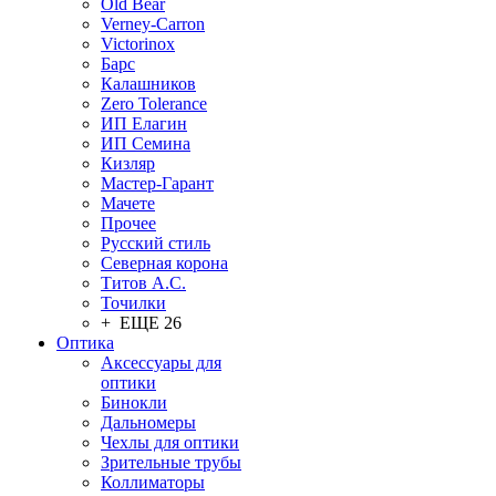
Old Bear
Verney-Carron
Victorinox
Барс
Калашников
Zero Tolerance
ИП Елагин
ИП Семина
Кизляр
Мастер-Гарант
Мачете
Прочее
Русский стиль
Северная корона
Титов А.С.
Точилки
+ ЕЩЕ 26
Оптика
Аксессуары для
оптики
Бинокли
Дальномеры
Чехлы для оптики
Зрительные трубы
Коллиматоры