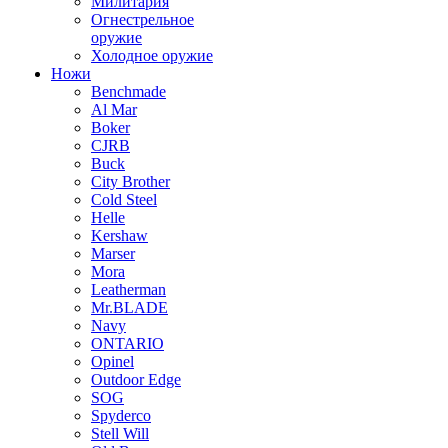
Милитария
Огнестрельное
оружие
Холодное оружие
Ножи
Benchmade
Al Mar
Boker
CJRB
Buck
City Brother
Cold Steel
Helle
Kershaw
Marser
Mora
Leatherman
Mr.BLADE
Navy
ONTARIO
Opinel
Outdoor Edge
SOG
Spyderco
Stell Will