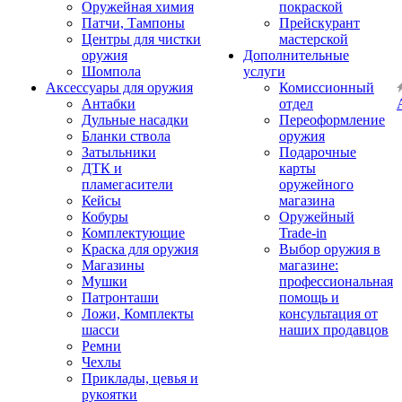
Оружейная химия
покраской
Патчи, Тампоны
Прейскурант
Центры для чистки
мастерской
оружия
Дополнительные
Шомпола
услуги
Аксессуары для оружия
Комиссионный
Антабки
отдел
Дульные насадки
Переоформление
Бланки ствола
оружия
Затыльники
Подарочные
ДТК и
карты
пламегасители
оружейного
Кейсы
магазина
Кобуры
Оружейный
Комплектующие
Trade-in
Краска для оружия
Выбор оружия в
Магазины
магазине:
Мушки
профессиональная
Патронташи
помощь и
Ложи, Комплекты
консультация от
шасси
наших продавцов
Ремни
Чехлы
Приклады, цевья и
рукоятки