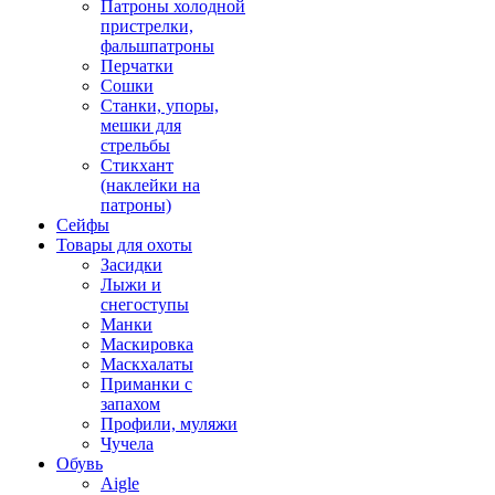
Патроны холодной
пристрелки,
фальшпатроны
Перчатки
Сошки
Станки, упоры,
мешки для
стрельбы
Стикхант
(наклейки на
патроны)
Сейфы
Товары для охоты
Засидки
Лыжи и
снегоступы
Манки
Маскировка
Маскхалаты
Приманки с
запахом
Профили, муляжи
Чучела
Обувь
Aigle