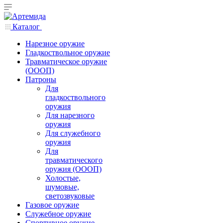
Каталог
Нарезное оружие
Гладкоствольное оружие
Травматическое оружие
(ОООП)
Патроны
Для
гладкоствольного
оружия
Для нарезного
оружия
Для служебного
оружия
Для
травматического
оружия (ОООП)
Холостые,
шумовые,
светозвуковые
Газовое оружие
Служебное оружие
Спортивное оружие