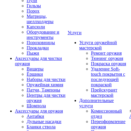
Пули
Гильзы
Порох
Матрицы,
шеллхолдеры
Капсюли
Оборудование и
Услуги
инструменты
Пороховницы
Услуги оружейной
Прокладки
мастерской
Пыжи
Ремонт оружия
Аксессуары для чистки
Тюнинг оружия
оружия
Покраска оружия
Вишеры
Удаление Soft-
Ёршики
touch покрытия с
Наборы для чистки
последующей
Оружейная химия
покраской
Патчи, Тампоны
Прейскурант
Центры для чистки
мастерской
оружия
Дополнительные
Шомпола
услуги
Аксессуары для оружия
Комиссионный
Антабки
отдел
Дульные насадки
Переоформление
Бланки ствола
оружия