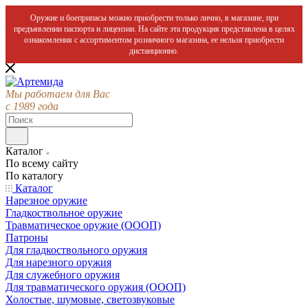
Оружие и боеприпасы можно приобрести только лично, в магазине, при
предъявлении паспорта и лицензии. На сайте эта продукция представлена в целях
ознакомления с ассортиментом розничного магазина, ее нельзя приобрести
дистанционно.
Мы работаем для Вас
с 1989 года
Каталог
По всему сайту
По каталогу
Каталог
Нарезное оружие
Гладкоствольное оружие
Травматическое оружие (ОООП)
Патроны
Для гладкоствольного оружия
Для нарезного оружия
Для служебного оружия
Для травматического оружия (ОООП)
Холостые, шумовые, светозвуковые