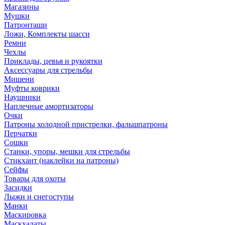
Магазины
Мушки
Патронташи
Ложи, Комплекты шасси
Ремни
Чехлы
Приклады, цевья и рукоятки
Аксессуары для стрельбы
Мишени
Муфты коврики
Наушники
Наплечные амортизаторы
Очки
Патроны холодной пристрелки, фальшпатроны
Перчатки
Сошки
Станки, упоры, мешки для стрельбы
Стикхант (наклейки на патроны)
Сейфы
Товары для охоты
Засидки
Лыжи и снегоступы
Манки
Маскировка
Маскхалаты