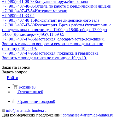
+7 (495) 611-08-78
Консультант оружейного зала
+7 (901) 407-48-05
Отдела по работе с юридическими лицами
+7 (901) 407-47-54
Интернет магазин
+7 (495) 611-33-05
+7 (901) 407-48-15
Консультант не лицензионного зала
+7 (901) 407-47-89
Бухгалтерия. Время работы бухгалтерии, с
понедельника по пятницу, с 11:00 до 18:00, обед с 13:00 до
14:00. Доп.номер:+7(495)611-59-65
+7 (901) 407-47-56
Мастерская: слесарь/мастер-ложевщик.
Звонить только по вопросам ремонта с понедельника по
пятницу с 10 до 19.
+7 (901) 407-47-96
Мастерская: покраска и гравировка.
Звонить с понедельника по пятницу с 10 до 19.
Заказать звонок
Задать вопрос
Войти
Корзина
0
Отложенные
0
Сравнение товаров
0
info@artemida-hunter.ru
Для коммерческих предложений:
commerse@artemida-hunter.ru