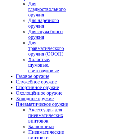
Для
гладкоствольного
оружия
Для нарезного
оружия
Для служебного
оружия
Для
травматического
оружия (ОООП)
Холостые,
шумовые,
светозвуковые
Газовое оружие
Служебное оружие
Спортивное оружие
Охолощённое оружие
Холодное оружие
Пневматическое оружие
Аксессуары для
пневматических
винтовок
Баллончики
Пневматические
винтовки