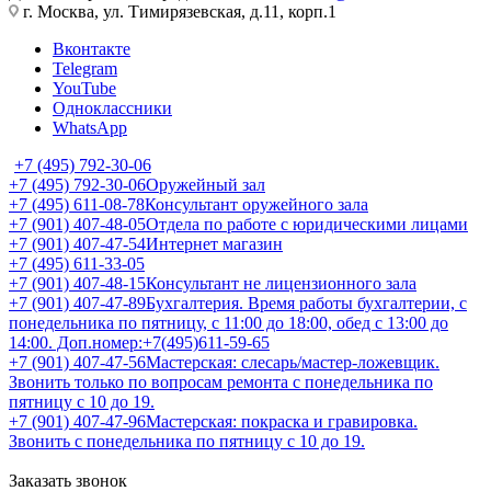
г. Москва, ул. Тимирязевская, д.11, корп.1
Вконтакте
Telegram
YouTube
Одноклассники
WhatsApp
+7 (495) 792-30-06
+7 (495) 792-30-06
Оружейный зал
+7 (495) 611-08-78
Консультант оружейного зала
+7 (901) 407-48-05
Отдела по работе с юридическими лицами
+7 (901) 407-47-54
Интернет магазин
+7 (495) 611-33-05
+7 (901) 407-48-15
Консультант не лицензионного зала
+7 (901) 407-47-89
Бухгалтерия. Время работы бухгалтерии, с
понедельника по пятницу, с 11:00 до 18:00, обед с 13:00 до
14:00. Доп.номер:+7(495)611-59-65
+7 (901) 407-47-56
Мастерская: слесарь/мастер-ложевщик.
Звонить только по вопросам ремонта с понедельника по
пятницу с 10 до 19.
+7 (901) 407-47-96
Мастерская: покраска и гравировка.
Звонить с понедельника по пятницу с 10 до 19.
Заказать звонок