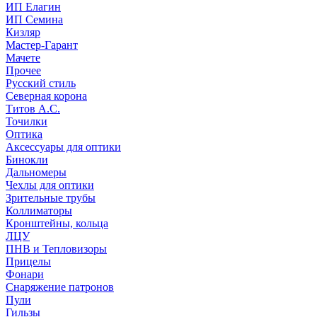
ИП Елагин
ИП Семина
Кизляр
Мастер-Гарант
Мачете
Прочее
Русский стиль
Северная корона
Титов А.С.
Точилки
Оптика
Аксессуары для оптики
Бинокли
Дальномеры
Чехлы для оптики
Зрительные трубы
Коллиматоры
Кронштейны, кольца
ЛЦУ
ПНВ и Тепловизоры
Прицелы
Фонари
Снаряжение патронов
Пули
Гильзы