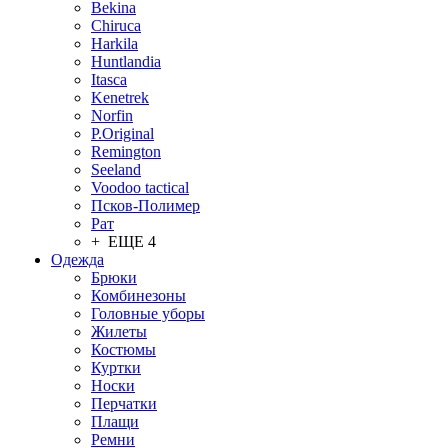
Bekina
Chiruсa
Harkila
Huntlandia
Itasca
Kenetrek
Norfin
P.Original
Remington
Seeland
Voodoo tactical
Псков-Полимер
Рат
+ ЕЩЕ 4
Одежда
Брюки
Комбинезоны
Головные уборы
Жилеты
Костюмы
Куртки
Носки
Перчатки
Плащи
Ремни