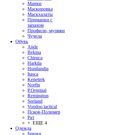
Манки
Маскировка
Маскхалаты
Приманки с
запахом
Профили, муляжи
Чучела
Обувь
Aigle
Bekina
Chiruсa
Harkila
Huntlandia
Itasca
Kenetrek
Norfin
P.Original
Remington
Seeland
Voodoo tactical
Псков-Полимер
Рат
+ ЕЩЕ 4
Одежда
Брюки