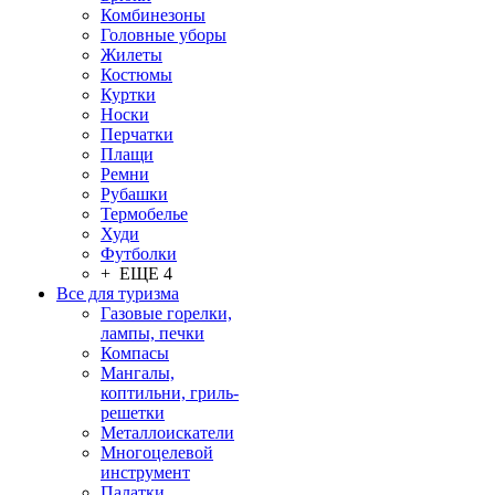
Комбинезоны
Головные уборы
Жилеты
Костюмы
Куртки
Носки
Перчатки
Плащи
Ремни
Рубашки
Термобелье
Худи
Футболки
+ ЕЩЕ 4
Все для туризма
Газовые горелки,
лампы, печки
Компасы
Мангалы,
коптильни, гриль-
решетки
Металлоискатели
Многоцелевой
инструмент
Палатки