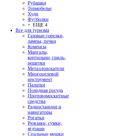
Рубашки
Термобелье
Худи
Футболки
+ ЕЩЕ 4
Все для туризма
Газовые горелки,
лампы, печки
Компасы
Мангалы,
коптильни, гриль-
решетки
Металлоискатели
Многоцелевой
инструмент
Палатки
Походная посуда
Противомоскитные
средства
Радиостанции и
навигаторы
Рогатки
Рюкзаки, сумки,
ягдташи
Спальные мешки