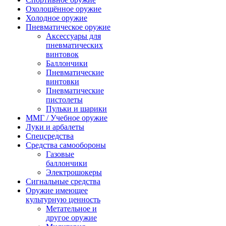
Охолощённое оружие
Холодное оружие
Пневматическое оружие
Аксессуары для
пневматических
винтовок
Баллончики
Пневматические
винтовки
Пневматические
пистолеты
Пульки и шарики
ММГ / Учебное оружие
Луки и арбалеты
Спецсредства
Средства самообороны
Газовые
баллончики
Электрошокеры
Сигнальные средства
Оружие имеющее
культурную ценность
Метательное и
другое оружие