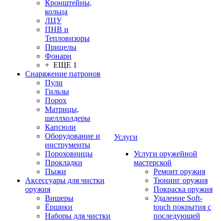
Кронштейны,
кольца
ЛЦУ
ПНВ и
Тепловизоры
Прицелы
Фонари
+ ЕЩЕ 1
Снаряжение патронов
Пули
Гильзы
Порох
Матрицы,
шеллхолдеры
Капсюли
Оборудование и
Услуги
инструменты
Пороховницы
Услуги оружейной
Прокладки
мастерской
Пыжи
Ремонт оружия
Аксессуары для чистки
Тюнинг оружия
оружия
Покраска оружия
Вишеры
Удаление Soft-
Ёршики
touch покрытия с
Наборы для чистки
последующей