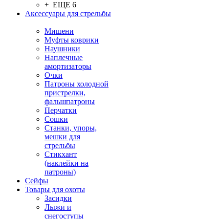
+ ЕЩЕ 6
Аксессуары для стрельбы
Мишени
Муфты коврики
Наушники
Наплечные
амортизаторы
Очки
Патроны холодной
пристрелки,
фальшпатроны
Перчатки
Сошки
Станки, упоры,
мешки для
стрельбы
Стикхант
(наклейки на
патроны)
Сейфы
Товары для охоты
Засидки
Лыжи и
снегоступы