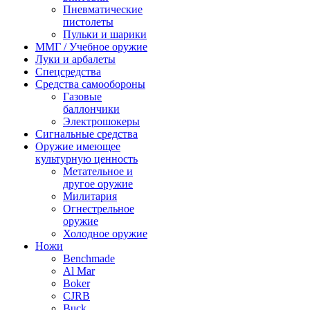
Пневматические
пистолеты
Пульки и шарики
ММГ / Учебное оружие
Луки и арбалеты
Спецсредства
Средства самообороны
Газовые
баллончики
Электрошокеры
Сигнальные средства
Оружие имеющее
культурную ценность
Метательное и
другое оружие
Милитария
Огнестрельное
оружие
Холодное оружие
Ножи
Benchmade
Al Mar
Boker
CJRB
Buck