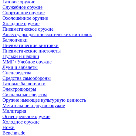
Газовое оружие
Служебное оружие
Спортивное оружие
Охолощённое оружие
Холодное оружие
Пневматическое оружие
Аксессуары для пневматических винтовок
Баллончики
Пневматические винтовки
Пневматические пистолеты
Пульки и шарики
ММГ / Учебное оружие
Луки и арбалеты
Спецсредства
Средства самообороны
Газовые баллончики
Электрошокеры
Сигнальные средства
Оружие имеющее культурную ценность
Метательное и другое оружие
Милитария
Огнестрельное оружие
Холодное оружие
Ножи
Benchmade