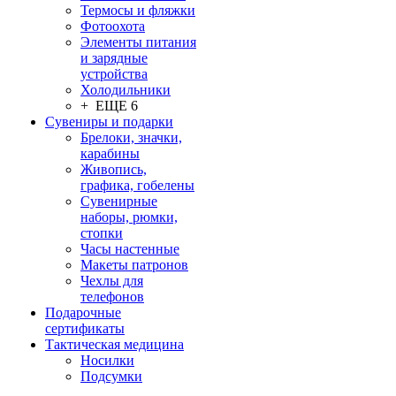
Термосы и фляжки
Фотоохота
Элементы питания
и зарядные
устройства
Холодильники
+ ЕЩЕ 6
Сувениры и подарки
Брелоки, значки,
карабины
Живопись,
графика, гобелены
Сувенирные
наборы, рюмки,
стопки
Часы настенные
Макеты патронов
Чехлы для
телефонов
Подарочные
сертификаты
Тактическая медицина
Носилки
Подсумки