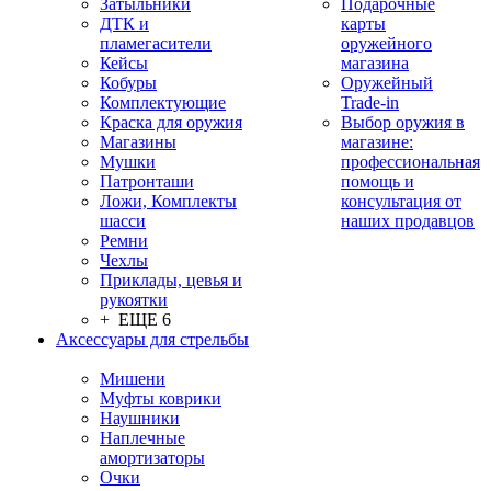
Затыльники
Подарочные
ДТК и
карты
пламегасители
оружейного
Кейсы
магазина
Кобуры
Оружейный
Комплектующие
Trade-in
Краска для оружия
Выбор оружия в
Магазины
магазине:
Мушки
профессиональная
Патронташи
помощь и
Ложи, Комплекты
консультация от
шасси
наших продавцов
Ремни
Чехлы
Приклады, цевья и
рукоятки
+ ЕЩЕ 6
Аксессуары для стрельбы
Мишени
Муфты коврики
Наушники
Наплечные
амортизаторы
Очки