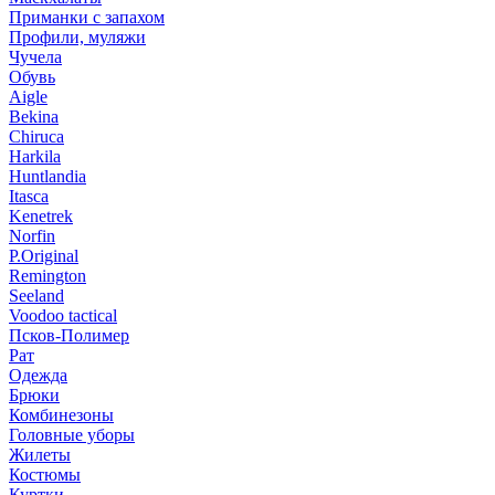
Приманки с запахом
Профили, муляжи
Чучела
Обувь
Aigle
Bekina
Chiruсa
Harkila
Huntlandia
Itasca
Kenetrek
Norfin
P.Original
Remington
Seeland
Voodoo tactical
Псков-Полимер
Рат
Одежда
Брюки
Комбинезоны
Головные уборы
Жилеты
Костюмы
Куртки