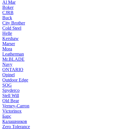
Al Mar
Boker
CJRB
Buck
City Brother
Cold Steel
Helle
Kershaw
Marser
Mora
Leatherman
Mr.BLADE
Navy
ONTARIO
Opinel
Outdoor Edge
SOG
Spyderco
Stell Will
Old Bear
Verney-Carron
Victorinox
Барс
Калашников
Zero Tolerance