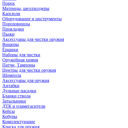
Порох
Матрицы, шеллхолдеры
Капсюли
Оборудование и инструменты
Пороховницы
Прокладки
Пыжи
Аксессуары для чистки оружия
Вишеры
Ёршики
Наборы для чистки
Оружейная химия
Патчи, Тампоны
Центры для чистки оружия
Шомпола
Аксессуары для оружия
Антабки
Дульные насадки
Бланки ствола
Затыльники
ДТК и пламегасители
Кейсы
Кобуры
Комплектующие
Краска для оружия