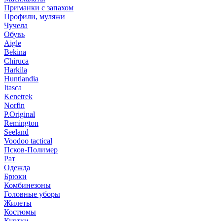
Приманки с запахом
Профили, муляжи
Чучела
Обувь
Aigle
Bekina
Chiruсa
Harkila
Huntlandia
Itasca
Kenetrek
Norfin
P.Original
Remington
Seeland
Voodoo tactical
Псков-Полимер
Рат
Одежда
Брюки
Комбинезоны
Головные уборы
Жилеты
Костюмы
Куртки