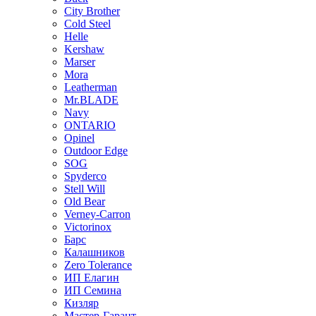
City Brother
Cold Steel
Helle
Kershaw
Marser
Mora
Leatherman
Mr.BLADE
Navy
ONTARIO
Opinel
Outdoor Edge
SOG
Spyderco
Stell Will
Old Bear
Verney-Carron
Victorinox
Барс
Калашников
Zero Tolerance
ИП Елагин
ИП Семина
Кизляр
Мастер-Гарант