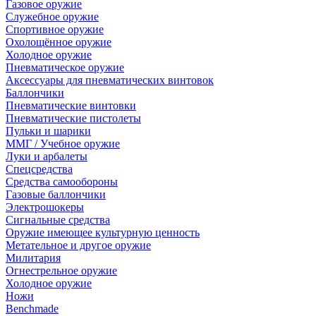
Газовое оружие
Служебное оружие
Спортивное оружие
Охолощённое оружие
Холодное оружие
Пневматическое оружие
Аксессуары для пневматических винтовок
Баллончики
Пневматические винтовки
Пневматические пистолеты
Пульки и шарики
ММГ / Учебное оружие
Луки и арбалеты
Спецсредства
Средства самообороны
Газовые баллончики
Электрошокеры
Сигнальные средства
Оружие имеющее культурную ценность
Метательное и другое оружие
Милитария
Огнестрельное оружие
Холодное оружие
Ножи
Benchmade