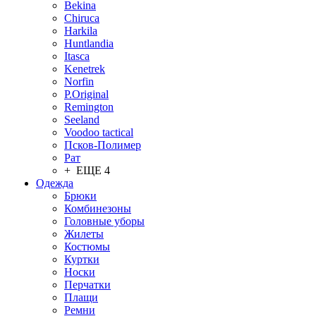
Bekina
Chiruсa
Harkila
Huntlandia
Itasca
Kenetrek
Norfin
P.Original
Remington
Seeland
Voodoo tactical
Псков-Полимер
Рат
+ ЕЩЕ 4
Одежда
Брюки
Комбинезоны
Головные уборы
Жилеты
Костюмы
Куртки
Носки
Перчатки
Плащи
Ремни