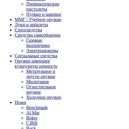
Пневматические
пистолеты
Пульки и шарики
ММГ / Учебное оружие
Луки и арбалеты
Спецсредства
Средства самообороны
Газовые
баллончики
Электрошокеры
Сигнальные средства
Оружие имеющее
культурную ценность
Метательное и
другое оружие
Милитария
Огнестрельное
оружие
Холодное оружие
Ножи
Benchmade
Al Mar
Boker
CJRB
Buck