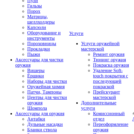
Пули
Гильзы
Порох
Матрицы,
шеллхолдеры
Капсюли
Оборудование и
Услуги
инструменты
Пороховницы
Услуги оружейной
Прокладки
мастерской
Пыжи
Ремонт оружия
Аксессуары для чистки
Тюнинг оружия
оружия
Покраска оружия
Вишеры
Удаление Soft-
Ёршики
touch покрытия с
Наборы для чистки
последующей
Оружейная химия
покраской
Патчи, Тампоны
Прейскурант
Центры для чистки
мастерской
оружия
Дополнительные
Шомпола
услуги
Аксессуары для оружия
Комиссионный
Антабки
отдел
Дульные насадки
Переоформление
Бланки ствола
оружия