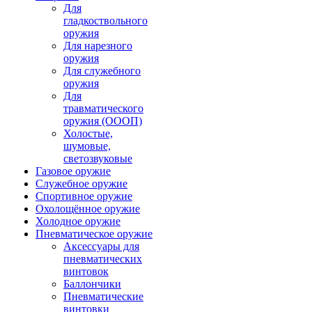
Для
гладкоствольного
оружия
Для нарезного
оружия
Для служебного
оружия
Для
травматического
оружия (ОООП)
Холостые,
шумовые,
светозвуковые
Газовое оружие
Служебное оружие
Спортивное оружие
Охолощённое оружие
Холодное оружие
Пневматическое оружие
Аксессуары для
пневматических
винтовок
Баллончики
Пневматические
винтовки