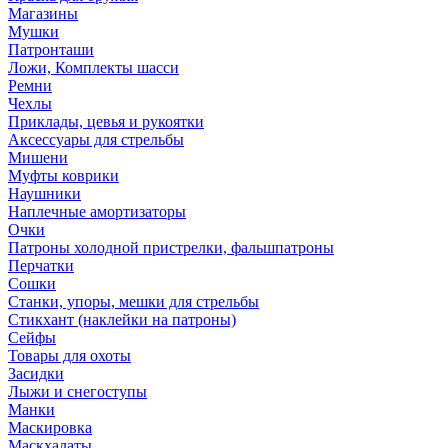
Магазины
Мушки
Патронташи
Ложи, Комплекты шасси
Ремни
Чехлы
Приклады, цевья и рукоятки
Аксессуары для стрельбы
Мишени
Муфты коврики
Наушники
Наплечные амортизаторы
Очки
Патроны холодной пристрелки, фальшпатроны
Перчатки
Сошки
Станки, упоры, мешки для стрельбы
Стикхант (наклейки на патроны)
Сейфы
Товары для охоты
Засидки
Лыжи и снегоступы
Манки
Маскировка
Маскхалаты