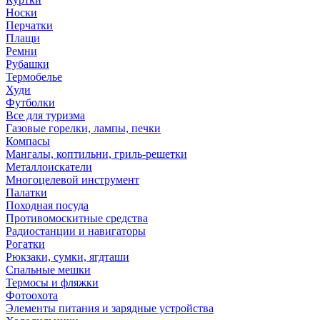
Носки
Перчатки
Плащи
Ремни
Рубашки
Термобелье
Худи
Футболки
Все для туризма
Газовые горелки, лампы, печки
Компасы
Мангалы, коптильни, гриль-решетки
Металлоискатели
Многоцелевой инструмент
Палатки
Походная посуда
Противомоскитные средства
Радиостанции и навигаторы
Рогатки
Рюкзаки, сумки, ягдташи
Спальные мешки
Термосы и фляжки
Фотоохота
Элементы питания и зарядные устройства