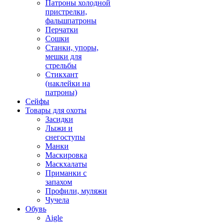
Патроны холодной
пристрелки,
фальшпатроны
Перчатки
Сошки
Станки, упоры,
мешки для
стрельбы
Стикхант
(наклейки на
патроны)
Сейфы
Товары для охоты
Засидки
Лыжи и
снегоступы
Манки
Маскировка
Маскхалаты
Приманки с
запахом
Профили, муляжи
Чучела
Обувь
Aigle