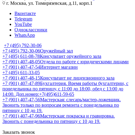
г. Москва, ул. Тимирязевская, д.11, корп.1
Вконтакте
Telegram
YouTube
Одноклассники
WhatsApp
+7 (495) 792-30-06
+7 (495) 792-30-06
Оружейный зал
+7 (495) 611-08-78
Консультант оружейного зала
+7 (901) 407-48-05
Отдела по работе с юридическими лицами
+7 (901) 407-47-54
Интернет магазин
+7 (495) 611-33-05
+7 (901) 407-48-15
Консультант не лицензионного зала
+7 (901) 407-47-89
Бухгалтерия. Время работы бухгалтерии, с
понедельника по пятницу, с 11:00 до 18:00, обед с 13:00 до
14:00. Доп.номер:+7(495)611-59-65
+7 (901) 407-47-56
Мастерская: слесарь/мастер-ложевщик.
Звонить только по вопросам ремонта с понедельника по
пятницу с 10 до 19.
+7 (901) 407-47-96
Мастерская: покраска и гравировка.
Звонить с понедельника по пятницу с 10 до 19.
Заказать звонок