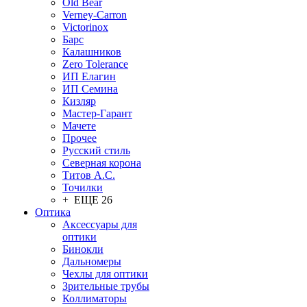
Old Bear
Verney-Carron
Victorinox
Барс
Калашников
Zero Tolerance
ИП Елагин
ИП Семина
Кизляр
Мастер-Гарант
Мачете
Прочее
Русский стиль
Северная корона
Титов А.С.
Точилки
+ ЕЩЕ 26
Оптика
Аксессуары для
оптики
Бинокли
Дальномеры
Чехлы для оптики
Зрительные трубы
Коллиматоры