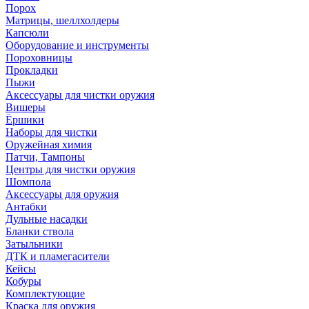
Порох
Матрицы, шеллхолдеры
Капсюли
Оборудование и инструменты
Пороховницы
Прокладки
Пыжи
Аксессуары для чистки оружия
Вишеры
Ёршики
Наборы для чистки
Оружейная химия
Патчи, Тампоны
Центры для чистки оружия
Шомпола
Аксессуары для оружия
Антабки
Дульные насадки
Бланки ствола
Затыльники
ДТК и пламегасители
Кейсы
Кобуры
Комплектующие
Краска для оружия