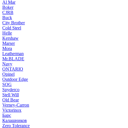
Al Mar
Boker
CJRB
Buck
City Brother
Cold Steel
Helle
Kershaw
Marser
Mora
Leatherman
Mr.BLADE
Navy
ONTARIO
Opinel
Outdoor Edge
SOG
Spyderco
Stell Will
Old Bear
Verney-Carron
Victorinox
Барс
Калашников
Zero Tolerance