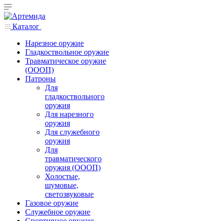
Каталог
Нарезное оружие
Гладкоствольное оружие
Травматическое оружие
(ОООП)
Патроны
Для
гладкоствольного
оружия
Для нарезного
оружия
Для служебного
оружия
Для
травматического
оружия (ОООП)
Холостые,
шумовые,
светозвуковые
Газовое оружие
Служебное оружие
Спортивное оружие