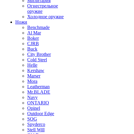
Милитария
Огнестрельное
оружие
Холодное оружие
Ножи
Benchmade
Al Mar
Boker
CJRB
Buck
City Brother
Cold Steel
Helle
Kershaw
Marser
Mora
Leatherman
Mr.BLADE
Navy
ONTARIO
Opinel
Outdoor Edge
SOG
Spyderco
Stell Will