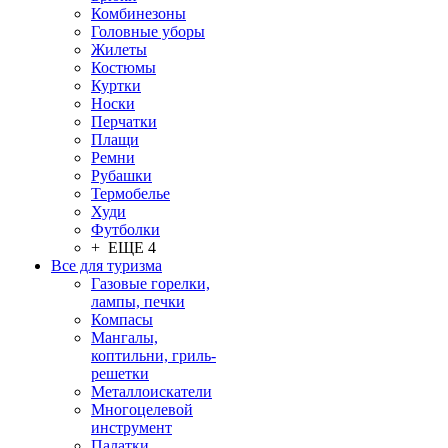
Комбинезоны
Головные уборы
Жилеты
Костюмы
Куртки
Носки
Перчатки
Плащи
Ремни
Рубашки
Термобелье
Худи
Футболки
+ ЕЩЕ 4
Все для туризма
Газовые горелки,
лампы, печки
Компасы
Мангалы,
коптильни, гриль-
решетки
Металлоискатели
Многоцелевой
инструмент
Палатки