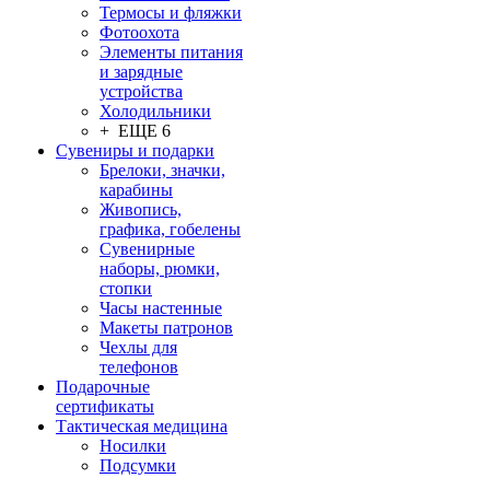
Термосы и фляжки
Фотоохота
Элементы питания
и зарядные
устройства
Холодильники
+ ЕЩЕ 6
Сувениры и подарки
Брелоки, значки,
карабины
Живопись,
графика, гобелены
Сувенирные
наборы, рюмки,
стопки
Часы настенные
Макеты патронов
Чехлы для
телефонов
Подарочные
сертификаты
Тактическая медицина
Носилки
Подсумки