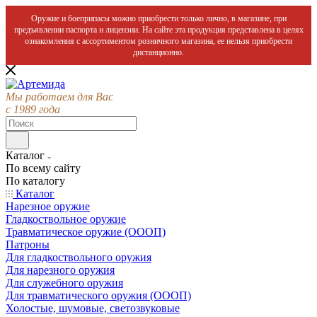
Оружие и боеприпасы можно приобрести только лично, в магазине, при
предъявлении паспорта и лицензии. На сайте эта продукция представлена в целях
ознакомления с ассортиментом розничного магазина, ее нельзя приобрести
дистанционно.
Мы работаем для Вас
с 1989 года
Каталог
По всему сайту
По каталогу
Каталог
Нарезное оружие
Гладкоствольное оружие
Травматическое оружие (ОООП)
Патроны
Для гладкоствольного оружия
Для нарезного оружия
Для служебного оружия
Для травматического оружия (ОООП)
Холостые, шумовые, светозвуковые