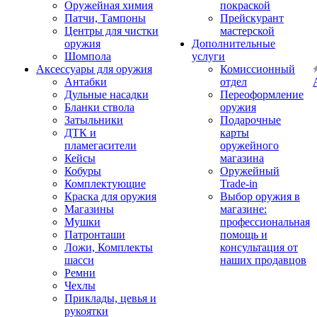
Оружейная химия
покраской
Патчи, Тампоны
Прейскурант
Центры для чистки
мастерской
оружия
Дополнительные
Шомпола
услуги
Аксессуары для оружия
Комиссионный
Антабки
отдел
Дульные насадки
Переоформление
Бланки ствола
оружия
Затыльники
Подарочные
ДТК и
карты
пламегасители
оружейного
Кейсы
магазина
Кобуры
Оружейный
Комплектующие
Trade-in
Краска для оружия
Выбор оружия в
Магазины
магазине:
Мушки
профессиональная
Патронташи
помощь и
Ложи, Комплекты
консультация от
шасси
наших продавцов
Ремни
Чехлы
Приклады, цевья и
рукоятки