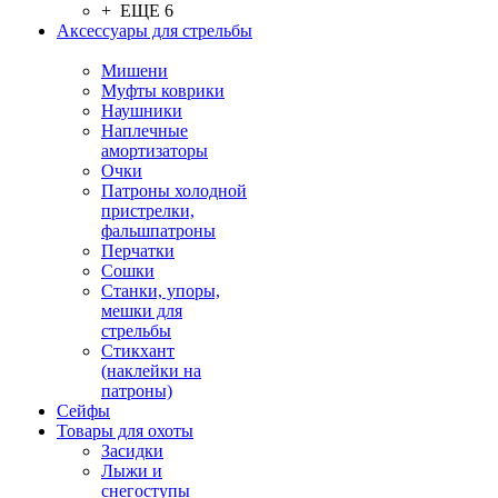
+ ЕЩЕ 6
Аксессуары для стрельбы
Мишени
Муфты коврики
Наушники
Наплечные
амортизаторы
Очки
Патроны холодной
пристрелки,
фальшпатроны
Перчатки
Сошки
Станки, упоры,
мешки для
стрельбы
Стикхант
(наклейки на
патроны)
Сейфы
Товары для охоты
Засидки
Лыжи и
снегоступы