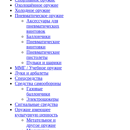
Охолощённое оружие
Холодное оружие
Пневматическое оружие
Аксессуары для
пневматических
винтовок
Баллончики
Пневматические
винтовки
Пневматические
пистолеты
Пульки и шарики
ММГ / Учебное оружие
Луки и арбалеты
Спецсредства
Средства самообороны
Газовые
баллончики
Электрошокеры
Сигнальные средства
Оружие имеющее
культурную ценность
Метательное и
другое оружие