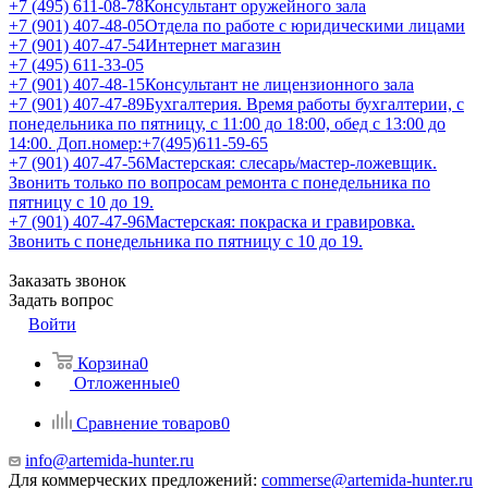
+7 (495) 611-08-78
Консультант оружейного зала
+7 (901) 407-48-05
Отдела по работе с юридическими лицами
+7 (901) 407-47-54
Интернет магазин
+7 (495) 611-33-05
+7 (901) 407-48-15
Консультант не лицензионного зала
+7 (901) 407-47-89
Бухгалтерия. Время работы бухгалтерии, с
понедельника по пятницу, с 11:00 до 18:00, обед с 13:00 до
14:00. Доп.номер:+7(495)611-59-65
+7 (901) 407-47-56
Мастерская: слесарь/мастер-ложевщик.
Звонить только по вопросам ремонта с понедельника по
пятницу с 10 до 19.
+7 (901) 407-47-96
Мастерская: покраска и гравировка.
Звонить с понедельника по пятницу с 10 до 19.
Заказать звонок
Задать вопрос
Войти
Корзина
0
Отложенные
0
Сравнение товаров
0
info@artemida-hunter.ru
Для коммерческих предложений:
commerse@artemida-hunter.ru