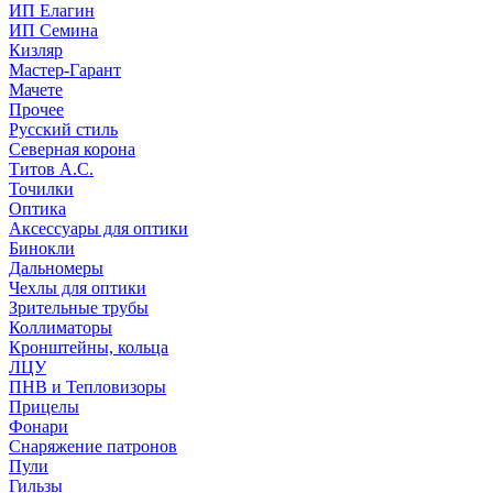
ИП Елагин
ИП Семина
Кизляр
Мастер-Гарант
Мачете
Прочее
Русский стиль
Северная корона
Титов А.С.
Точилки
Оптика
Аксессуары для оптики
Бинокли
Дальномеры
Чехлы для оптики
Зрительные трубы
Коллиматоры
Кронштейны, кольца
ЛЦУ
ПНВ и Тепловизоры
Прицелы
Фонари
Снаряжение патронов
Пули
Гильзы