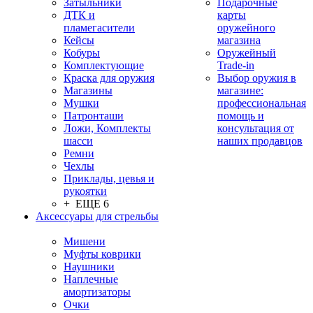
Затыльники
Подарочные
ДТК и
карты
пламегасители
оружейного
Кейсы
магазина
Кобуры
Оружейный
Комплектующие
Trade-in
Краска для оружия
Выбор оружия в
Магазины
магазине:
Мушки
профессиональная
Патронташи
помощь и
Ложи, Комплекты
консультация от
шасси
наших продавцов
Ремни
Чехлы
Приклады, цевья и
рукоятки
+ ЕЩЕ 6
Аксессуары для стрельбы
Мишени
Муфты коврики
Наушники
Наплечные
амортизаторы
Очки