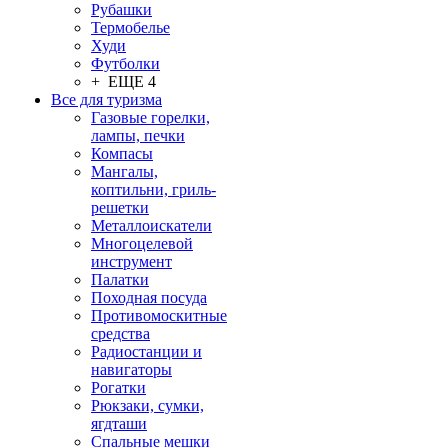
Рубашки
Термобелье
Худи
Футболки
+ ЕЩЕ 4
Все для туризма
Газовые горелки,
лампы, печки
Компасы
Мангалы,
коптильни, гриль-
решетки
Металлоискатели
Многоцелевой
инструмент
Палатки
Походная посуда
Противомоскитные
средства
Радиостанции и
навигаторы
Рогатки
Рюкзаки, сумки,
ягдташи
Спальные мешки