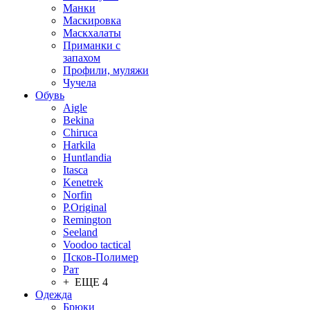
Манки
Маскировка
Маскхалаты
Приманки с
запахом
Профили, муляжи
Чучела
Обувь
Aigle
Bekina
Chiruсa
Harkila
Huntlandia
Itasca
Kenetrek
Norfin
P.Original
Remington
Seeland
Voodoo tactical
Псков-Полимер
Рат
+ ЕЩЕ 4
Одежда
Брюки