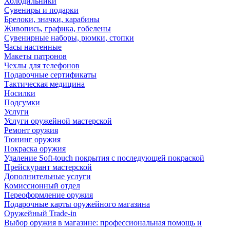
Холодильники
Сувениры и подарки
Брелоки, значки, карабины
Живопись, графика, гобелены
Сувенирные наборы, рюмки, стопки
Часы настенные
Макеты патронов
Чехлы для телефонов
Подарочные сертификаты
Тактическая медицина
Носилки
Подсумки
Услуги
Услуги оружейной мастерской
Ремонт оружия
Тюнинг оружия
Покраска оружия
Удаление Soft-touch покрытия с последующей покраской
Прейскурант мастерской
Дополнительные услуги
Комиссионный отдел
Переоформление оружия
Подарочные карты оружейного магазина
Оружейный Trade-in
Выбор оружия в магазине: профессиональная помощь и