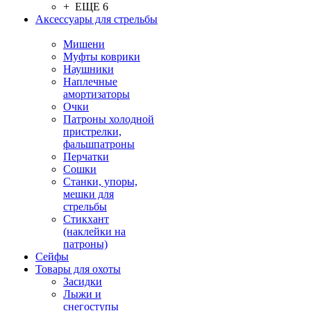
+ ЕЩЕ 6
Аксессуары для стрельбы
Мишени
Муфты коврики
Наушники
Наплечные
амортизаторы
Очки
Патроны холодной
пристрелки,
фальшпатроны
Перчатки
Сошки
Станки, упоры,
мешки для
стрельбы
Стикхант
(наклейки на
патроны)
Сейфы
Товары для охоты
Засидки
Лыжи и
снегоступы