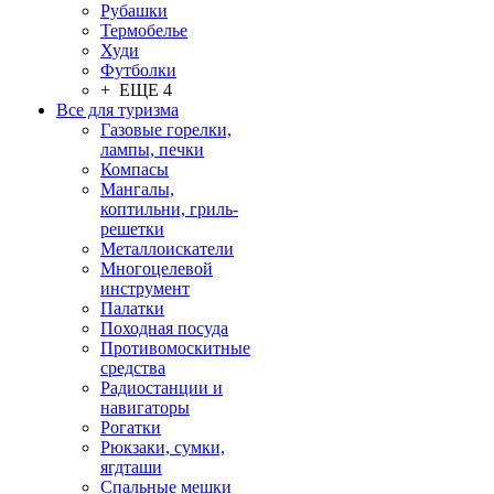
Рубашки
Термобелье
Худи
Футболки
+ ЕЩЕ 4
Все для туризма
Газовые горелки,
лампы, печки
Компасы
Мангалы,
коптильни, гриль-
решетки
Металлоискатели
Многоцелевой
инструмент
Палатки
Походная посуда
Противомоскитные
средства
Радиостанции и
навигаторы
Рогатки
Рюкзаки, сумки,
ягдташи
Спальные мешки