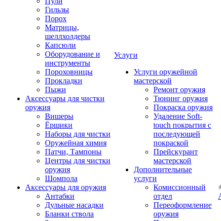
Пули
Гильзы
Порох
Матрицы,
шеллхолдеры
Капсюли
Оборудование и
Услуги
инструменты
Пороховницы
Услуги оружейной
Прокладки
мастерской
Пыжи
Ремонт оружия
Аксессуары для чистки
Тюнинг оружия
оружия
Покраска оружия
Вишеры
Удаление Soft-
Ёршики
touch покрытия с
Наборы для чистки
последующей
Оружейная химия
покраской
Патчи, Тампоны
Прейскурант
Центры для чистки
мастерской
оружия
Дополнительные
Шомпола
услуги
Аксессуары для оружия
Комиссионный
Антабки
отдел
Дульные насадки
Переоформление
Бланки ствола
оружия