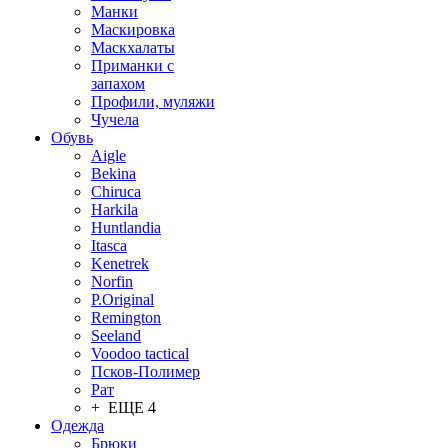
Манки
Маскировка
Маскхалаты
Приманки с
запахом
Профили, муляжи
Чучела
Обувь
Aigle
Bekina
Chiruсa
Harkila
Huntlandia
Itasca
Kenetrek
Norfin
P.Original
Remington
Seeland
Voodoo tactical
Псков-Полимер
Рат
+ ЕЩЕ 4
Одежда
Брюки