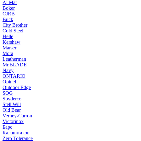
Al Mar
Boker
CJRB
Buck
City Brother
Cold Steel
Helle
Kershaw
Marser
Mora
Leatherman
Mr.BLADE
Navy
ONTARIO
Opinel
Outdoor Edge
SOG
Spyderco
Stell Will
Old Bear
Verney-Carron
Victorinox
Барс
Калашников
Zero Tolerance