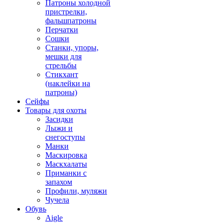
Патроны холодной
пристрелки,
фальшпатроны
Перчатки
Сошки
Станки, упоры,
мешки для
стрельбы
Стикхант
(наклейки на
патроны)
Сейфы
Товары для охоты
Засидки
Лыжи и
снегоступы
Манки
Маскировка
Маскхалаты
Приманки с
запахом
Профили, муляжи
Чучела
Обувь
Aigle