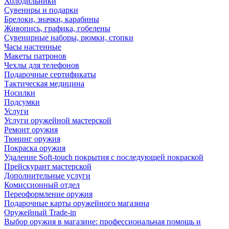
Холодильники
Сувениры и подарки
Брелоки, значки, карабины
Живопись, графика, гобелены
Сувенирные наборы, рюмки, стопки
Часы настенные
Макеты патронов
Чехлы для телефонов
Подарочные сертификаты
Тактическая медицина
Носилки
Подсумки
Услуги
Услуги оружейной мастерской
Ремонт оружия
Тюнинг оружия
Покраска оружия
Удаление Soft-touch покрытия с последующей покраской
Прейскурант мастерской
Дополнительные услуги
Комиссионный отдел
Переоформление оружия
Подарочные карты оружейного магазина
Оружейный Trade-in
Выбор оружия в магазине: профессиональная помощь и