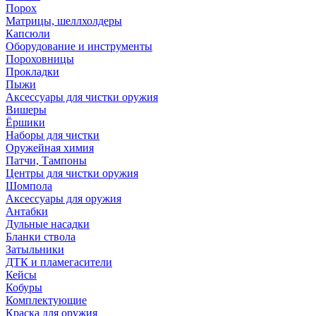
Порох
Матрицы, шеллхолдеры
Капсюли
Оборудование и инструменты
Пороховницы
Прокладки
Пыжи
Аксессуары для чистки оружия
Вишеры
Ёршики
Наборы для чистки
Оружейная химия
Патчи, Тампоны
Центры для чистки оружия
Шомпола
Аксессуары для оружия
Антабки
Дульные насадки
Бланки ствола
Затыльники
ДТК и пламегасители
Кейсы
Кобуры
Комплектующие
Краска для оружия