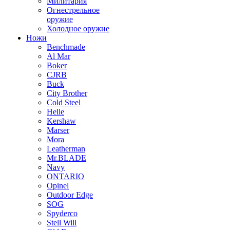
Милитария
Огнестрельное
оружие
Холодное оружие
Ножи
Benchmade
Al Mar
Boker
CJRB
Buck
City Brother
Cold Steel
Helle
Kershaw
Marser
Mora
Leatherman
Mr.BLADE
Navy
ONTARIO
Opinel
Outdoor Edge
SOG
Spyderco
Stell Will