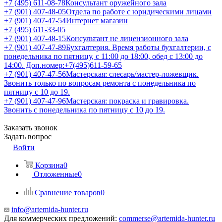
+7 (495) 611-08-78
Консультант оружейного зала
+7 (901) 407-48-05
Отдела по работе с юридическими лицами
+7 (901) 407-47-54
Интернет магазин
+7 (495) 611-33-05
+7 (901) 407-48-15
Консультант не лицензионного зала
+7 (901) 407-47-89
Бухгалтерия. Время работы бухгалтерии, с
понедельника по пятницу, с 11:00 до 18:00, обед с 13:00 до
14:00. Доп.номер:+7(495)611-59-65
+7 (901) 407-47-56
Мастерская: слесарь/мастер-ложевщик.
Звонить только по вопросам ремонта с понедельника по
пятницу с 10 до 19.
+7 (901) 407-47-96
Мастерская: покраска и гравировка.
Звонить с понедельника по пятницу с 10 до 19.
Заказать звонок
Задать вопрос
Войти
Корзина
0
Отложенные
0
Сравнение товаров
0
info@artemida-hunter.ru
Для коммерческих предложений:
commerse@artemida-hunter.ru