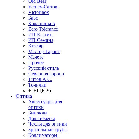
Old Bear
Verney-Carron
Victorinox
Барс
Калашников
Zero Tolerance
ИП Елагин
ИП Семина
Кизляр
Мастер-Гарант
Мачете
Прочее
Русский стиль
Северная корона
Титов А.С.
Точилки
+ ЕЩЕ 26
Оптика
Аксессуары для
оптики
Бинокли
Дальномеры
Чехлы для оптики
Зрительные трубы
Коллиматоры