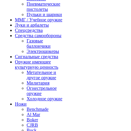
Пневматические
пистолеты
Пульки и шарики
ММГ / Учебное оружие
Луки и арбалеты
Спецсредства
Средства самообороны
Газовые
баллончики
Электрошокеры
Сигнальные средства
Оружие имеющее
культурную ценность
Метательное и
другое оружие
Милитария
Огнестрельное
оружие
Холодное оружие
Ножи
Benchmade
Al Mar
Boker
CJRB
Buck