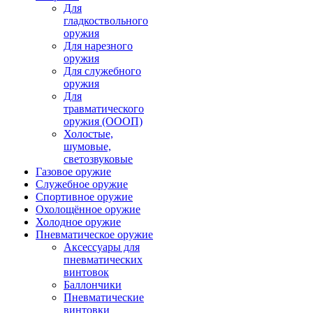
Для
гладкоствольного
оружия
Для нарезного
оружия
Для служебного
оружия
Для
травматического
оружия (ОООП)
Холостые,
шумовые,
светозвуковые
Газовое оружие
Служебное оружие
Спортивное оружие
Охолощённое оружие
Холодное оружие
Пневматическое оружие
Аксессуары для
пневматических
винтовок
Баллончики
Пневматические
винтовки