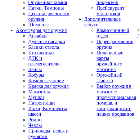
Оружейная химия
покраской
Патчи, Тампоны
Прейскурант
Центры для чистки
мастерской
оружия
Дополнительные
Шомпола
услуги
Аксессуары для оружия
Комиссионный
Антабки
отдел
Дульные насадки
Переоформление
Бланки ствола
оружия
Затыльники
Подарочные
ДТК и
карты
пламегасители
оружейного
Кейсы
магазина
Кобуры
Оружейный
Комплектующие
Trade-in
Краска для оружия
Выбор оружия в
Магазины
магазине:
Мушки
профессиональная
Патронташи
помощь и
Ложи, Комплекты
консультация от
шасси
наших продавцов
Ремни
Чехлы
Приклады, цевья и
рукоятки