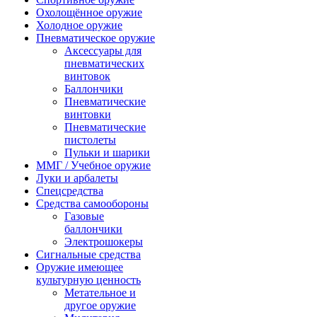
Охолощённое оружие
Холодное оружие
Пневматическое оружие
Аксессуары для
пневматических
винтовок
Баллончики
Пневматические
винтовки
Пневматические
пистолеты
Пульки и шарики
ММГ / Учебное оружие
Луки и арбалеты
Спецсредства
Средства самообороны
Газовые
баллончики
Электрошокеры
Сигнальные средства
Оружие имеющее
культурную ценность
Метательное и
другое оружие