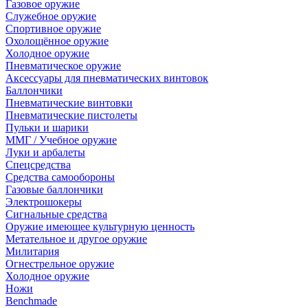
Газовое оружие
Служебное оружие
Спортивное оружие
Охолощённое оружие
Холодное оружие
Пневматическое оружие
Аксессуары для пневматических винтовок
Баллончики
Пневматические винтовки
Пневматические пистолеты
Пульки и шарики
ММГ / Учебное оружие
Луки и арбалеты
Спецсредства
Средства самообороны
Газовые баллончики
Электрошокеры
Сигнальные средства
Оружие имеющее культурную ценность
Метательное и другое оружие
Милитария
Огнестрельное оружие
Холодное оружие
Ножи
Benchmade