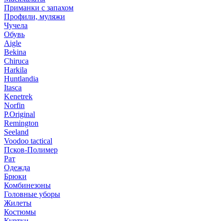
Приманки с запахом
Профили, муляжи
Чучела
Обувь
Aigle
Bekina
Chiruсa
Harkila
Huntlandia
Itasca
Kenetrek
Norfin
P.Original
Remington
Seeland
Voodoo tactical
Псков-Полимер
Рат
Одежда
Брюки
Комбинезоны
Головные уборы
Жилеты
Костюмы
Куртки