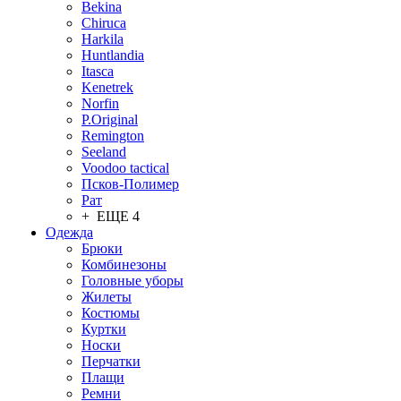
Bekina
Chiruсa
Harkila
Huntlandia
Itasca
Kenetrek
Norfin
P.Original
Remington
Seeland
Voodoo tactical
Псков-Полимер
Рат
+ ЕЩЕ 4
Одежда
Брюки
Комбинезоны
Головные уборы
Жилеты
Костюмы
Куртки
Носки
Перчатки
Плащи
Ремни