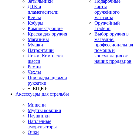
Затыльники
Подарочные
ДТК и
карты
пламегасители
оружейного
Кейсы
магазина
Кобуры
Оружейный
Комплектующие
Trade-in
Краска для оружия
Выбор оружия в
Магазины
магазине:
Мушки
профессиональная
Патронташи
помощь и
Ложи, Комплекты
консультация от
шасси
наших продавцов
Ремни
Чехлы
Приклады, цевья и
рукоятки
+ ЕЩЕ 6
Аксессуары для стрельбы
Мишени
Муфты коврики
Наушники
Наплечные
амортизаторы
Очки