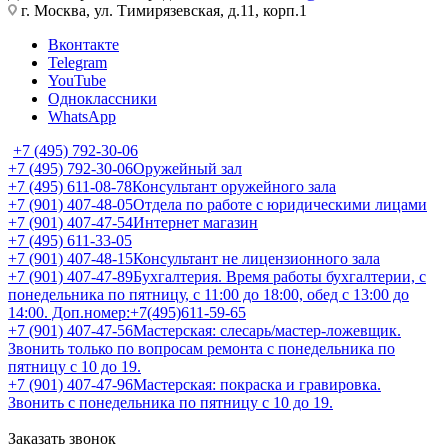
г. Москва, ул. Тимирязевская, д.11, корп.1
Вконтакте
Telegram
YouTube
Одноклассники
WhatsApp
+7 (495) 792-30-06
+7 (495) 792-30-06
Оружейный зал
+7 (495) 611-08-78
Консультант оружейного зала
+7 (901) 407-48-05
Отдела по работе с юридическими лицами
+7 (901) 407-47-54
Интернет магазин
+7 (495) 611-33-05
+7 (901) 407-48-15
Консультант не лицензионного зала
+7 (901) 407-47-89
Бухгалтерия. Время работы бухгалтерии, с
понедельника по пятницу, с 11:00 до 18:00, обед с 13:00 до
14:00. Доп.номер:+7(495)611-59-65
+7 (901) 407-47-56
Мастерская: слесарь/мастер-ложевщик.
Звонить только по вопросам ремонта с понедельника по
пятницу с 10 до 19.
+7 (901) 407-47-96
Мастерская: покраска и гравировка.
Звонить с понедельника по пятницу с 10 до 19.
Заказать звонок