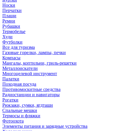
Носки
Перчатки
Плащи
Ремни
Рубашки
Термобелье
Худи
Футболки
Все для туризма
Газовые горелки, лампы, печки
Компасы
Мангалы, коптильни, гриль-решетки
Металлоискатели
Многоцелевой инструмент
Палатки
Походная посуда
Противомоскитные средства
Радиостанции и навигаторы
Рогатки
Рюкзаки, сумки, ягдташи
Спальные мешки
Термосы и фляжки
Фотоохота
Элементы питания и зарядные устройства