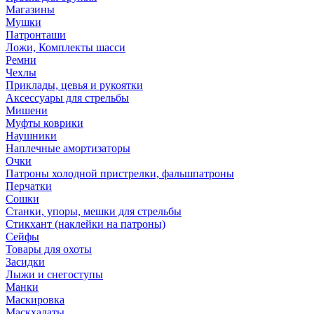
Магазины
Мушки
Патронташи
Ложи, Комплекты шасси
Ремни
Чехлы
Приклады, цевья и рукоятки
Аксессуары для стрельбы
Мишени
Муфты коврики
Наушники
Наплечные амортизаторы
Очки
Патроны холодной пристрелки, фальшпатроны
Перчатки
Сошки
Станки, упоры, мешки для стрельбы
Стикхант (наклейки на патроны)
Сейфы
Товары для охоты
Засидки
Лыжи и снегоступы
Манки
Маскировка
Маскхалаты