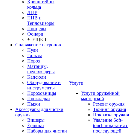
Кронштейны,
кольца
ЛЦУ
ПНВ и
Тепловизоры
Прицелы
Фонари
+ ЕЩЕ 1
Снаряжение патронов
Пули
Гильзы
Порох
Матрицы,
шеллхолдеры
Капсюли
Оборудование и
Услуги
инструменты
Пороховницы
Услуги оружейной
Прокладки
мастерской
Пыжи
Ремонт оружия
Аксессуары для чистки
Тюнинг оружия
оружия
Покраска оружия
Вишеры
Удаление Soft-
Ёршики
touch покрытия с
Наборы для чистки
последующей