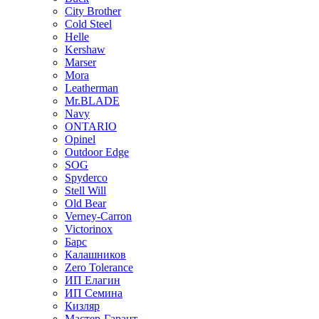
City Brother
Cold Steel
Helle
Kershaw
Marser
Mora
Leatherman
Mr.BLADE
Navy
ONTARIO
Opinel
Outdoor Edge
SOG
Spyderco
Stell Will
Old Bear
Verney-Carron
Victorinox
Барс
Калашников
Zero Tolerance
ИП Елагин
ИП Семина
Кизляр
Мастер-Гарант