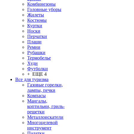
Комбинезоны
Головные уборы
Жилеты
Костюмы
Куртки
Носки
Перчатки
Плащи
Ремни
Рубашки
Термобелье
Худи
Футболки
+ ЕЩЕ 4
Все для туризма
Газовые горелки,
лампы, печки
Компасы
Мангалы,
коптильни, гриль-
решетки
Металлоискатели
Многоцелевой
инструмент
Палатки