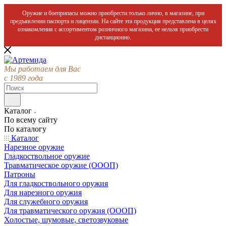
Оружие и боеприпасы можно приобрести только лично, в магазине, при
предъявлении паспорта и лицензии. На сайте эта продукция представлена в целях
ознакомления с ассортиментом розничного магазина, ее нельзя приобрести
дистанционно.
Мы работаем для Вас
с 1989 года
Каталог
По всему сайту
По каталогу
Каталог
Нарезное оружие
Гладкоствольное оружие
Травматическое оружие (ОООП)
Патроны
Для гладкоствольного оружия
Для нарезного оружия
Для служебного оружия
Для травматического оружия (ОООП)
Холостые, шумовые, светозвуковые