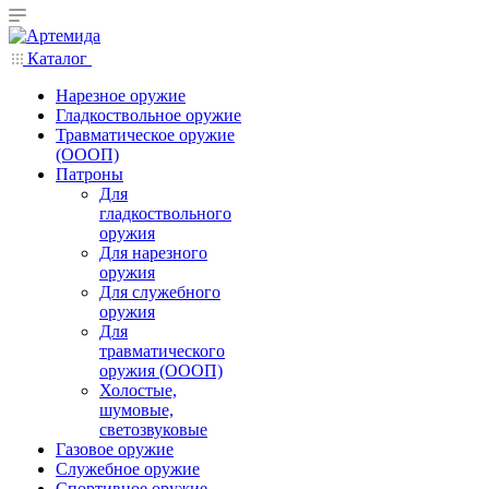
Каталог
Нарезное оружие
Гладкоствольное оружие
Травматическое оружие
(ОООП)
Патроны
Для
гладкоствольного
оружия
Для нарезного
оружия
Для служебного
оружия
Для
травматического
оружия (ОООП)
Холостые,
шумовые,
светозвуковые
Газовое оружие
Служебное оружие
Спортивное оружие