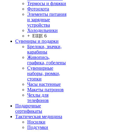
Термосы и фляжки
Фотоохота
Элементы питания
и зарядные
устройства
Холодильники
+ ЕЩЕ 6
Сувениры и подарки
Брелоки, значки,
карабины
Живопись,
графика, гобелены
Сувенирные
наборы, рюмки,
стопки
Часы настенные
Макеты патронов
Чехлы для
телефонов
Подарочные
сертификаты
Тактическая медицина
Носилки
Подсумки