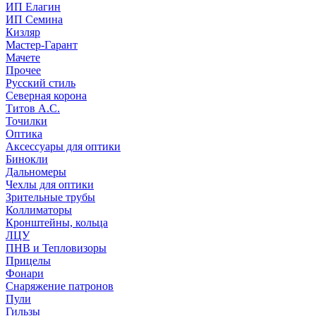
ИП Елагин
ИП Семина
Кизляр
Мастер-Гарант
Мачете
Прочее
Русский стиль
Северная корона
Титов А.С.
Точилки
Оптика
Аксессуары для оптики
Бинокли
Дальномеры
Чехлы для оптики
Зрительные трубы
Коллиматоры
Кронштейны, кольца
ЛЦУ
ПНВ и Тепловизоры
Прицелы
Фонари
Снаряжение патронов
Пули
Гильзы