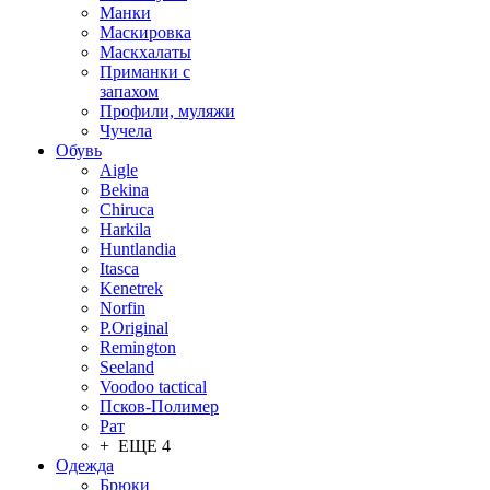
Манки
Маскировка
Маскхалаты
Приманки с
запахом
Профили, муляжи
Чучела
Обувь
Aigle
Bekina
Chiruсa
Harkila
Huntlandia
Itasca
Kenetrek
Norfin
P.Original
Remington
Seeland
Voodoo tactical
Псков-Полимер
Рат
+ ЕЩЕ 4
Одежда
Брюки