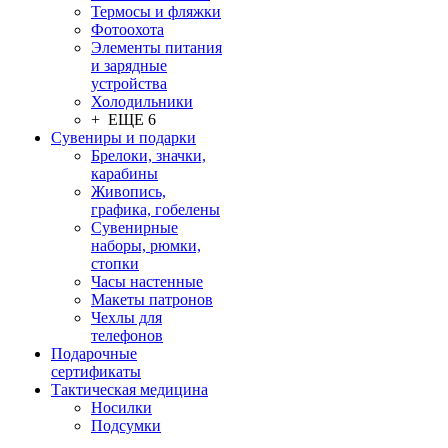
Термосы и фляжки
Фотоохота
Элементы питания
и зарядные
устройства
Холодильники
+ ЕЩЕ 6
Сувениры и подарки
Брелоки, значки,
карабины
Живопись,
графика, гобелены
Сувенирные
наборы, рюмки,
стопки
Часы настенные
Макеты патронов
Чехлы для
телефонов
Подарочные
сертификаты
Тактическая медицина
Носилки
Подсумки