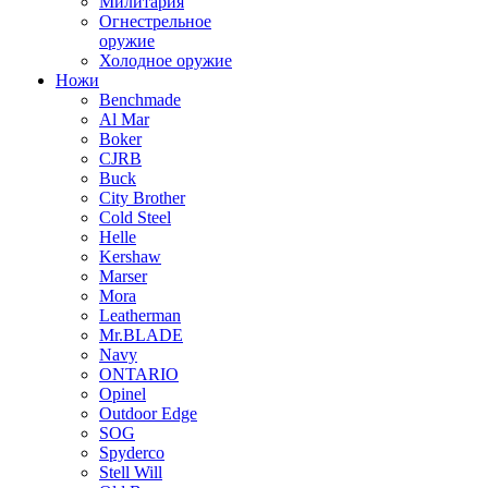
Милитария
Огнестрельное
оружие
Холодное оружие
Ножи
Benchmade
Al Mar
Boker
CJRB
Buck
City Brother
Cold Steel
Helle
Kershaw
Marser
Mora
Leatherman
Mr.BLADE
Navy
ONTARIO
Opinel
Outdoor Edge
SOG
Spyderco
Stell Will