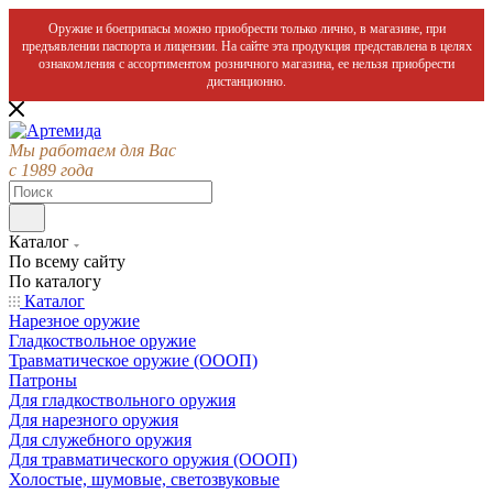
Оружие и боеприпасы можно приобрести только лично, в магазине, при
предъявлении паспорта и лицензии. На сайте эта продукция представлена в целях
ознакомления с ассортиментом розничного магазина, ее нельзя приобрести
дистанционно.
Мы работаем для Вас
с 1989 года
Каталог
По всему сайту
По каталогу
Каталог
Нарезное оружие
Гладкоствольное оружие
Травматическое оружие (ОООП)
Патроны
Для гладкоствольного оружия
Для нарезного оружия
Для служебного оружия
Для травматического оружия (ОООП)
Холостые, шумовые, светозвуковые