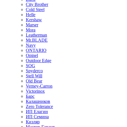
City Brother
Cold Steel
Helle
Kershaw
Marser
Mora
Leatherman
Mr.BLADE
Navy
ONTARIO
Opinel
Outdoor Edge
SOG
Spyderco
Stell Will
Old Bear
Verney-Carron
Victorinox
Барс
Калашников
Zero Tolerance
ИП Елагин
ИП Семина
Кизляр
Мастер-Гарант