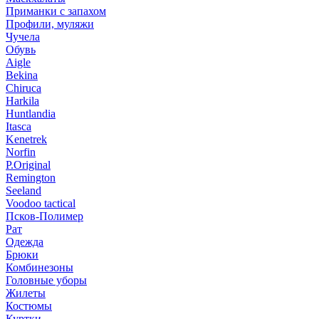
Приманки с запахом
Профили, муляжи
Чучела
Обувь
Aigle
Bekina
Chiruсa
Harkila
Huntlandia
Itasca
Kenetrek
Norfin
P.Original
Remington
Seeland
Voodoo tactical
Псков-Полимер
Рат
Одежда
Брюки
Комбинезоны
Головные уборы
Жилеты
Костюмы
Куртки