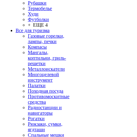
Рубашки
Термобелье
Худи
Футболки
+ ЕЩЕ 4
Все для туризма
Газовые горелки,
лампы, печки
Компасы
Мангалы,
коптильни, гриль-
решетки
Металлоискатели
Многоцелевой
инструмент
Палатки
Походная посуда
Противомоскитные
средства
Радиостанции и
навигаторы
Рогатки
Рюкзаки, сумки,
ягдташи
Спальные мешки