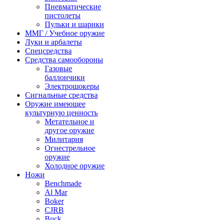
Пневматические
пистолеты
Пульки и шарики
ММГ / Учебное оружие
Луки и арбалеты
Спецсредства
Средства самообороны
Газовые
баллончики
Электрошокеры
Сигнальные средства
Оружие имеющее
культурную ценность
Метательное и
другое оружие
Милитария
Огнестрельное
оружие
Холодное оружие
Ножи
Benchmade
Al Mar
Boker
CJRB
Buck