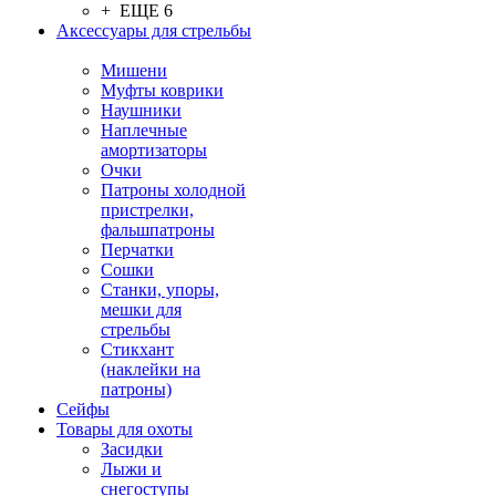
+ ЕЩЕ 6
Аксессуары для стрельбы
Мишени
Муфты коврики
Наушники
Наплечные
амортизаторы
Очки
Патроны холодной
пристрелки,
фальшпатроны
Перчатки
Сошки
Станки, упоры,
мешки для
стрельбы
Стикхант
(наклейки на
патроны)
Сейфы
Товары для охоты
Засидки
Лыжи и
снегоступы