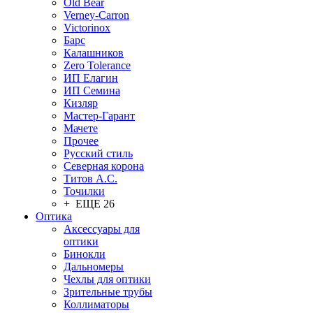
Old Bear
Verney-Carron
Victorinox
Барс
Калашников
Zero Tolerance
ИП Елагин
ИП Семина
Кизляр
Мастер-Гарант
Мачете
Прочее
Русский стиль
Северная корона
Титов А.С.
Точилки
+ ЕЩЕ 26
Оптика
Аксессуары для
оптики
Бинокли
Дальномеры
Чехлы для оптики
Зрительные трубы
Коллиматоры