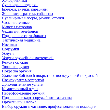
Холодильники
Сувениры и подарки
Брелоки, значки, карабины
Живопись, графика, гобелены
Сувенирные наборы, рюмки, стопки
Часы настенные
Макеты патронов
Чехлы для телефонов
Подарочные сертификаты
Тактическая медицина
Носилки
Подсумки
Услуги
Услуги оружейной мастерской
Ремонт оружия
Тюнинг оружия
Покраска оружия
Удаление Soft-touch покрытия с последующей покраской
Прейскурант мастерской
Дополнительные услуги
Комиссионный отдел
Переоформление оружия
Подарочные карты оружейного магазина
Оружейный Trade-in
Выбор оружия в магазине: профессиональная помощь и