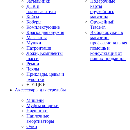
Затыльники
Подарочные
ДТК и
карты
пламегасители
оружейного
Кейсы
магазина
Кобуры
Оружейный
Комплектующие
Trade-in
Краска для оружия
Выбор оружия в
Магазины
магазине:
Мушки
профессиональная
Патронташи
помощь и
Ложи, Комплекты
консультация от
шасси
наших продавцов
Ремни
Чехлы
Приклады, цевья и
рукоятки
+ ЕЩЕ 6
Аксессуары для стрельбы
Мишени
Муфты коврики
Наушники
Наплечные
амортизаторы
Очки