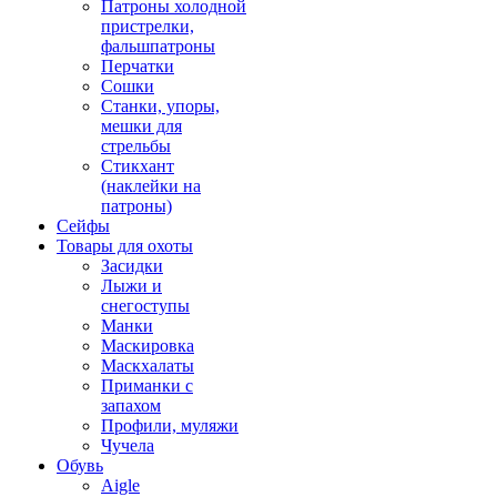
Патроны холодной
пристрелки,
фальшпатроны
Перчатки
Сошки
Станки, упоры,
мешки для
стрельбы
Стикхант
(наклейки на
патроны)
Сейфы
Товары для охоты
Засидки
Лыжи и
снегоступы
Манки
Маскировка
Маскхалаты
Приманки с
запахом
Профили, муляжи
Чучела
Обувь
Aigle