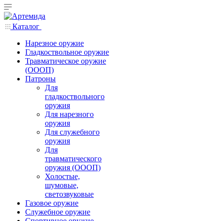
Каталог
Нарезное оружие
Гладкоствольное оружие
Травматическое оружие
(ОООП)
Патроны
Для
гладкоствольного
оружия
Для нарезного
оружия
Для служебного
оружия
Для
травматического
оружия (ОООП)
Холостые,
шумовые,
светозвуковые
Газовое оружие
Служебное оружие
Спортивное оружие