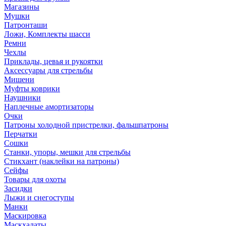
Магазины
Мушки
Патронташи
Ложи, Комплекты шасси
Ремни
Чехлы
Приклады, цевья и рукоятки
Аксессуары для стрельбы
Мишени
Муфты коврики
Наушники
Наплечные амортизаторы
Очки
Патроны холодной пристрелки, фальшпатроны
Перчатки
Сошки
Станки, упоры, мешки для стрельбы
Стикхант (наклейки на патроны)
Сейфы
Товары для охоты
Засидки
Лыжи и снегоступы
Манки
Маскировка
Маскхалаты