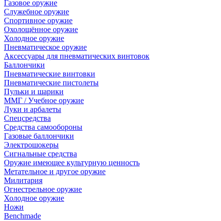
Газовое оружие
Служебное оружие
Спортивное оружие
Охолощённое оружие
Холодное оружие
Пневматическое оружие
Аксессуары для пневматических винтовок
Баллончики
Пневматические винтовки
Пневматические пистолеты
Пульки и шарики
ММГ / Учебное оружие
Луки и арбалеты
Спецсредства
Средства самообороны
Газовые баллончики
Электрошокеры
Сигнальные средства
Оружие имеющее культурную ценность
Метательное и другое оружие
Милитария
Огнестрельное оружие
Холодное оружие
Ножи
Benchmade