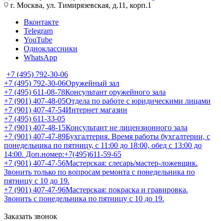
г. Москва, ул. Тимирязевская, д.11, корп.1
Вконтакте
Telegram
YouTube
Одноклассники
WhatsApp
+7 (495) 792-30-06
+7 (495) 792-30-06
Оружейный зал
+7 (495) 611-08-78
Консультант оружейного зала
+7 (901) 407-48-05
Отдела по работе с юридическими лицами
+7 (901) 407-47-54
Интернет магазин
+7 (495) 611-33-05
+7 (901) 407-48-15
Консультант не лицензионного зала
+7 (901) 407-47-89
Бухгалтерия. Время работы бухгалтерии, с
понедельника по пятницу, с 11:00 до 18:00, обед с 13:00 до
14:00. Доп.номер:+7(495)611-59-65
+7 (901) 407-47-56
Мастерская: слесарь/мастер-ложевщик.
Звонить только по вопросам ремонта с понедельника по
пятницу с 10 до 19.
+7 (901) 407-47-96
Мастерская: покраска и гравировка.
Звонить с понедельника по пятницу с 10 до 19.
Заказать звонок