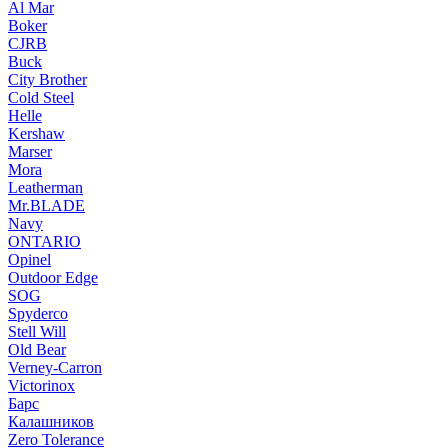
Al Mar
Boker
CJRB
Buck
City Brother
Cold Steel
Helle
Kershaw
Marser
Mora
Leatherman
Mr.BLADE
Navy
ONTARIO
Opinel
Outdoor Edge
SOG
Spyderco
Stell Will
Old Bear
Verney-Carron
Victorinox
Барс
Калашников
Zero Tolerance