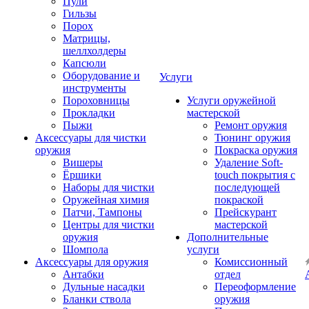
Пули
Гильзы
Порох
Матрицы,
шеллхолдеры
Капсюли
Оборудование и
Услуги
инструменты
Пороховницы
Услуги оружейной
Прокладки
мастерской
Пыжи
Ремонт оружия
Аксессуары для чистки
Тюнинг оружия
оружия
Покраска оружия
Вишеры
Удаление Soft-
Ёршики
touch покрытия с
Наборы для чистки
последующей
Оружейная химия
покраской
Патчи, Тампоны
Прейскурант
Центры для чистки
мастерской
оружия
Дополнительные
Шомпола
услуги
Аксессуары для оружия
Комиссионный
Антабки
отдел
Дульные насадки
Переоформление
Бланки ствола
оружия