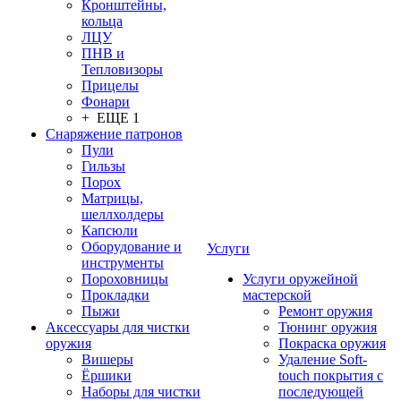
Кронштейны,
кольца
ЛЦУ
ПНВ и
Тепловизоры
Прицелы
Фонари
+ ЕЩЕ 1
Снаряжение патронов
Пули
Гильзы
Порох
Матрицы,
шеллхолдеры
Капсюли
Оборудование и
Услуги
инструменты
Пороховницы
Услуги оружейной
Прокладки
мастерской
Пыжи
Ремонт оружия
Аксессуары для чистки
Тюнинг оружия
оружия
Покраска оружия
Вишеры
Удаление Soft-
Ёршики
touch покрытия с
Наборы для чистки
последующей