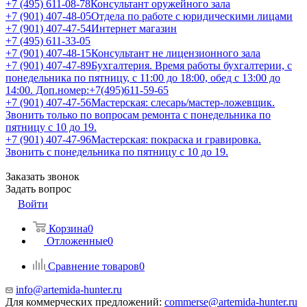
+7 (495) 611-08-78
Консультант оружейного зала
+7 (901) 407-48-05
Отдела по работе с юридическими лицами
+7 (901) 407-47-54
Интернет магазин
+7 (495) 611-33-05
+7 (901) 407-48-15
Консультант не лицензионного зала
+7 (901) 407-47-89
Бухгалтерия. Время работы бухгалтерии, с
понедельника по пятницу, с 11:00 до 18:00, обед с 13:00 до
14:00. Доп.номер:+7(495)611-59-65
+7 (901) 407-47-56
Мастерская: слесарь/мастер-ложевщик.
Звонить только по вопросам ремонта с понедельника по
пятницу с 10 до 19.
+7 (901) 407-47-96
Мастерская: покраска и гравировка.
Звонить с понедельника по пятницу с 10 до 19.
Заказать звонок
Задать вопрос
Войти
Корзина
0
Отложенные
0
Сравнение товаров
0
info@artemida-hunter.ru
Для коммерческих предложений:
commerse@artemida-hunter.ru