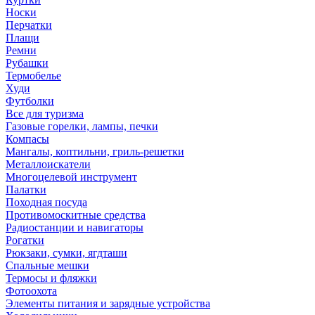
Носки
Перчатки
Плащи
Ремни
Рубашки
Термобелье
Худи
Футболки
Все для туризма
Газовые горелки, лампы, печки
Компасы
Мангалы, коптильни, гриль-решетки
Металлоискатели
Многоцелевой инструмент
Палатки
Походная посуда
Противомоскитные средства
Радиостанции и навигаторы
Рогатки
Рюкзаки, сумки, ягдташи
Спальные мешки
Термосы и фляжки
Фотоохота
Элементы питания и зарядные устройства