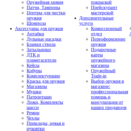
Оружейная химия
покраской
Патчи, Тампоны
Прейскурант
Центры для чистки
мастерской
оружия
Дополнительные
Шомпола
услуги
Аксессуары для оружия
Комиссионный
Антабки
отдел
Дульные насадки
Переоформление
Бланки ствола
оружия
Затыльники
Подарочные
ДТК и
карты
пламегасители
оружейного
Кейсы
магазина
Кобуры
Оружейный
Комплектующие
Trade-in
Краска для оружия
Выбор оружия в
Магазины
магазине:
Мушки
профессиональная
Патронташи
помощь и
Ложи, Комплекты
консультация от
шасси
наших продавцов
Ремни
Чехлы
Приклады, цевья и
рукоятки