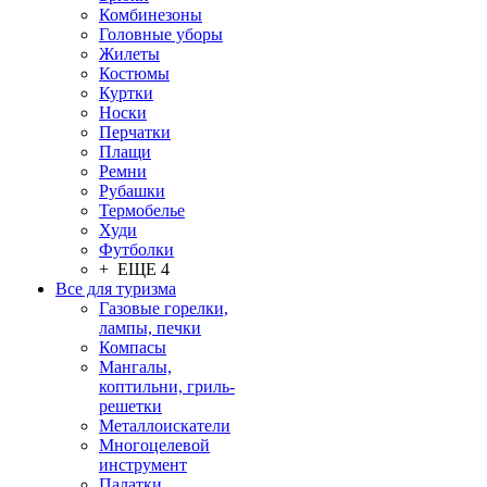
Комбинезоны
Головные уборы
Жилеты
Костюмы
Куртки
Носки
Перчатки
Плащи
Ремни
Рубашки
Термобелье
Худи
Футболки
+ ЕЩЕ 4
Все для туризма
Газовые горелки,
лампы, печки
Компасы
Мангалы,
коптильни, гриль-
решетки
Металлоискатели
Многоцелевой
инструмент
Палатки