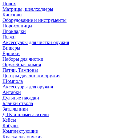
Порох
Матрицы, шеллхолдеры
Капсюли
Оборудование и инструменты
Пороховницы
Прокладки
Пыжи
Аксессуары для чистки оружия
Вишеры
Ёршики
Наборы для чистки
Оружейная химия
Патчи, Тампоны
Центры для чистки оружия
Шомпола
Аксессуары для оружия
Антабки
Дульные насадки
Бланки ствола
Затыльники
ДТК и пламегасители
Кейсы
Кобуры
Комплектующие
Краска для оружия