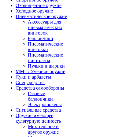
Охолощённое оружие
Холодное оружие
Пневматическое оружие
Аксессуары для
пневматических
винтовок
Баллончики
Пневматические
винтовки
Пневматические
пистолеты
Пульки и шарики
ММГ / Учебное оружие
Луки и арбалеты
Спецсредства
Средства самообороны
Газовые
баллончики
Электрошокеры
Сигнальные средства
Оружие имеющее
культурную ценность
Метательное и
другое оружие