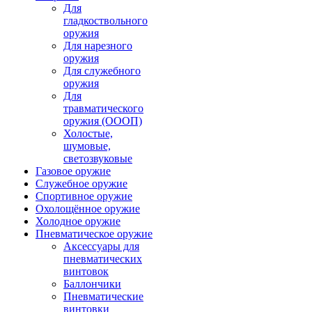
Для
гладкоствольного
оружия
Для нарезного
оружия
Для служебного
оружия
Для
травматического
оружия (ОООП)
Холостые,
шумовые,
светозвуковые
Газовое оружие
Служебное оружие
Спортивное оружие
Охолощённое оружие
Холодное оружие
Пневматическое оружие
Аксессуары для
пневматических
винтовок
Баллончики
Пневматические
винтовки