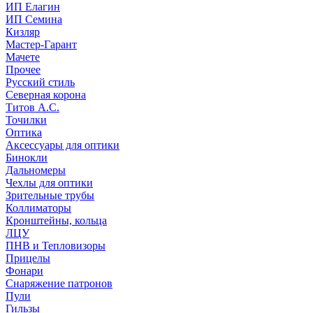
ИП Елагин
ИП Семина
Кизляр
Мастер-Гарант
Мачете
Прочее
Русский стиль
Северная корона
Титов А.С.
Точилки
Оптика
Аксессуары для оптики
Бинокли
Дальномеры
Чехлы для оптики
Зрительные трубы
Коллиматоры
Кронштейны, кольца
ЛЦУ
ПНВ и Тепловизоры
Прицелы
Фонари
Снаряжение патронов
Пули
Гильзы