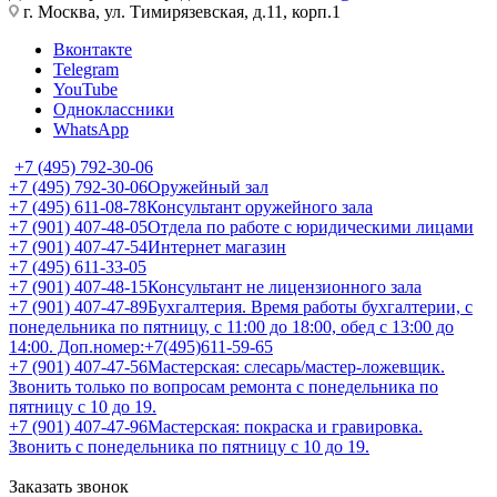
г. Москва, ул. Тимирязевская, д.11, корп.1
Вконтакте
Telegram
YouTube
Одноклассники
WhatsApp
+7 (495) 792-30-06
+7 (495) 792-30-06
Оружейный зал
+7 (495) 611-08-78
Консультант оружейного зала
+7 (901) 407-48-05
Отдела по работе с юридическими лицами
+7 (901) 407-47-54
Интернет магазин
+7 (495) 611-33-05
+7 (901) 407-48-15
Консультант не лицензионного зала
+7 (901) 407-47-89
Бухгалтерия. Время работы бухгалтерии, с
понедельника по пятницу, с 11:00 до 18:00, обед с 13:00 до
14:00. Доп.номер:+7(495)611-59-65
+7 (901) 407-47-56
Мастерская: слесарь/мастер-ложевщик.
Звонить только по вопросам ремонта с понедельника по
пятницу с 10 до 19.
+7 (901) 407-47-96
Мастерская: покраска и гравировка.
Звонить с понедельника по пятницу с 10 до 19.
Заказать звонок