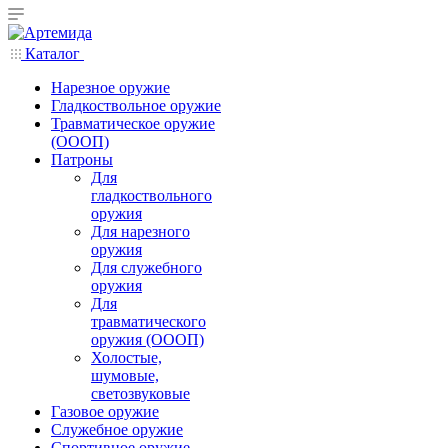
Каталог
Нарезное оружие
Гладкоствольное оружие
Травматическое оружие
(ОООП)
Патроны
Для
гладкоствольного
оружия
Для нарезного
оружия
Для служебного
оружия
Для
травматического
оружия (ОООП)
Холостые,
шумовые,
светозвуковые
Газовое оружие
Служебное оружие
Спортивное оружие