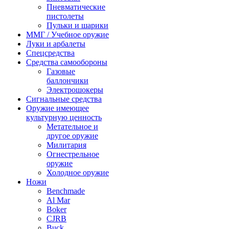
Пневматические
пистолеты
Пульки и шарики
ММГ / Учебное оружие
Луки и арбалеты
Спецсредства
Средства самообороны
Газовые
баллончики
Электрошокеры
Сигнальные средства
Оружие имеющее
культурную ценность
Метательное и
другое оружие
Милитария
Огнестрельное
оружие
Холодное оружие
Ножи
Benchmade
Al Mar
Boker
CJRB
Buck