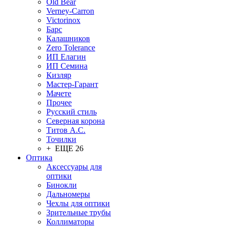
Old Bear
Verney-Carron
Victorinox
Барс
Калашников
Zero Tolerance
ИП Елагин
ИП Семина
Кизляр
Мастер-Гарант
Мачете
Прочее
Русский стиль
Северная корона
Титов А.С.
Точилки
+ ЕЩЕ 26
Оптика
Аксессуары для
оптики
Бинокли
Дальномеры
Чехлы для оптики
Зрительные трубы
Коллиматоры