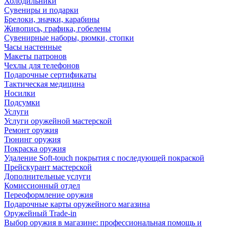
Холодильники
Сувениры и подарки
Брелоки, значки, карабины
Живопись, графика, гобелены
Сувенирные наборы, рюмки, стопки
Часы настенные
Макеты патронов
Чехлы для телефонов
Подарочные сертификаты
Тактическая медицина
Носилки
Подсумки
Услуги
Услуги оружейной мастерской
Ремонт оружия
Тюнинг оружия
Покраска оружия
Удаление Soft-touch покрытия с последующей покраской
Прейскурант мастерской
Дополнительные услуги
Комиссионный отдел
Переоформление оружия
Подарочные карты оружейного магазина
Оружейный Trade-in
Выбор оружия в магазине: профессиональная помощь и