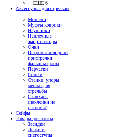
+ ЕЩЕ 6
Аксессуары для стрельбы
Мишени
Муфты коврики
Наушники
Наплечные
амортизаторы
Очки
Патроны холодной
пристрелки,
фальшпатроны
Перчатки
Сошки
Станки, упоры,
мешки для
стрельбы
Стикхант
(наклейки на
патроны)
Сейфы
Товары для охоты
Засидки
Лыжи и
снегоступы