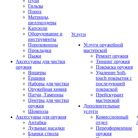
Пули
Гильзы
Порох
Матрицы,
шеллхолдеры
Капсюли
Оборудование и
Услуги
инструменты
Пороховницы
Услуги оружейной
Прокладки
мастерской
Пыжи
Ремонт оружия
Аксессуары для чистки
Тюнинг оружия
оружия
Покраска оружия
Вишеры
Удаление Soft-
Ёршики
touch покрытия с
Наборы для чистки
последующей
Оружейная химия
покраской
Патчи, Тампоны
Прейскурант
Центры для чистки
мастерской
оружия
Дополнительные
Шомпола
услуги
Аксессуары для оружия
Комиссионный
Антабки
отдел
Дульные насадки
Переоформление
Бланки ствола
оружия