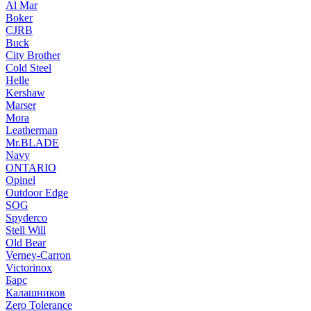
Al Mar
Boker
CJRB
Buck
City Brother
Cold Steel
Helle
Kershaw
Marser
Mora
Leatherman
Mr.BLADE
Navy
ONTARIO
Opinel
Outdoor Edge
SOG
Spyderco
Stell Will
Old Bear
Verney-Carron
Victorinox
Барс
Калашников
Zero Tolerance