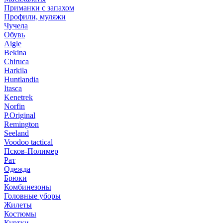
Приманки с запахом
Профили, муляжи
Чучела
Обувь
Aigle
Bekina
Chiruсa
Harkila
Huntlandia
Itasca
Kenetrek
Norfin
P.Original
Remington
Seeland
Voodoo tactical
Псков-Полимер
Рат
Одежда
Брюки
Комбинезоны
Головные уборы
Жилеты
Костюмы
Куртки