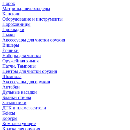
Порох
Матрицы, шеллхолдеры
Капсюли
Оборудование и инструменты
Пороховницы
Прокладки
Пыжи
Аксессуары для чистки оружия
Вишеры
Ёршики
Наборы для чистки
Оружейная химия
Патчи, Тампоны
Центры для чистки оружия
Шомпола
Аксессуары для оружия
Антабки
Дульные насадки
Бланки ствола
Затыльники
ДТК и пламегасители
Кейсы
Кобуры
Комплектующие
Краска для оружия