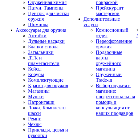
Оружейная химия
покраской
Патчи, Тампоны
Прейскурант
Центры для чистки
мастерской
оружия
Дополнительные
Шомпола
услуги
Аксессуары для оружия
Комиссионный
Антабки
отдел
Дульные насадки
Переоформление
Бланки ствола
оружия
Затыльники
Подарочные
ДТК и
карты
пламегасители
оружейного
Кейсы
магазина
Кобуры
Оружейный
Комплектующие
Trade-in
Краска для оружия
Выбор оружия в
Магазины
магазине:
Мушки
профессиональная
Патронташи
помощь и
Ложи, Комплекты
консультация от
шасси
наших продавцов
Ремни
Чехлы
Приклады, цевья и
рукоятки