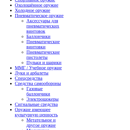
Охолощённое оружие
Холодное оружие
Пневматическое оружие
Аксессуары для
пневматических
винтовок
Баллончики
Пневматические
винтовки
Пневматические
пистолеты
Пульки и шарики
ММГ / Учебное оружие
Луки и арбалеты
Спецсредства
Средства самообороны
Газовые
баллончики
Электрошокеры
Сигнальные средства
Оружие имеющее
культурную ценность
Метательное и
другое оружие