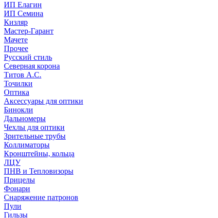
ИП Елагин
ИП Семина
Кизляр
Мастер-Гарант
Мачете
Прочее
Русский стиль
Северная корона
Титов А.С.
Точилки
Оптика
Аксессуары для оптики
Бинокли
Дальномеры
Чехлы для оптики
Зрительные трубы
Коллиматоры
Кронштейны, кольца
ЛЦУ
ПНВ и Тепловизоры
Прицелы
Фонари
Снаряжение патронов
Пули
Гильзы