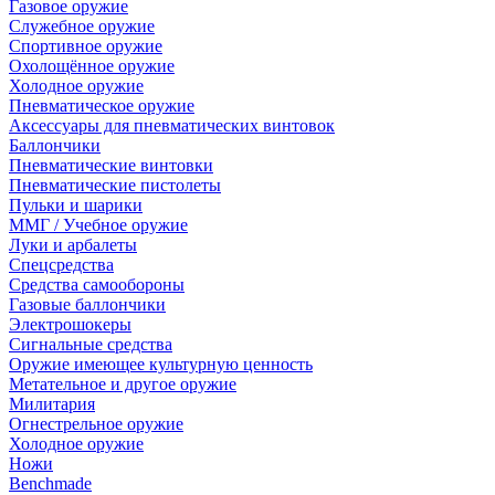
Газовое оружие
Служебное оружие
Спортивное оружие
Охолощённое оружие
Холодное оружие
Пневматическое оружие
Аксессуары для пневматических винтовок
Баллончики
Пневматические винтовки
Пневматические пистолеты
Пульки и шарики
ММГ / Учебное оружие
Луки и арбалеты
Спецсредства
Средства самообороны
Газовые баллончики
Электрошокеры
Сигнальные средства
Оружие имеющее культурную ценность
Метательное и другое оружие
Милитария
Огнестрельное оружие
Холодное оружие
Ножи
Benchmade