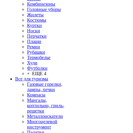
Комбинезоны
Головные уборы
Жилеты
Костюмы
Куртки
Носки
Перчатки
Плащи
Ремни
Рубашки
Термобелье
Худи
Футболки
+ ЕЩЕ 4
Все для туризма
Газовые горелки,
лампы, печки
Компасы
Мангалы,
коптильни, гриль-
решетки
Металлоискатели
Многоцелевой
инструмент
Палатки