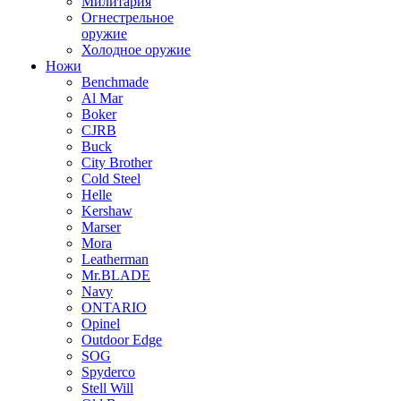
Милитария
Огнестрельное
оружие
Холодное оружие
Ножи
Benchmade
Al Mar
Boker
CJRB
Buck
City Brother
Cold Steel
Helle
Kershaw
Marser
Mora
Leatherman
Mr.BLADE
Navy
ONTARIO
Opinel
Outdoor Edge
SOG
Spyderco
Stell Will