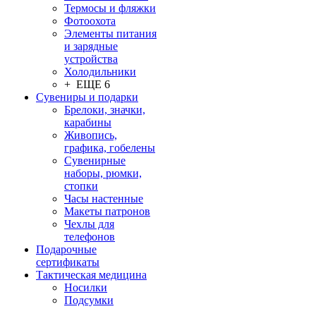
Термосы и фляжки
Фотоохота
Элементы питания
и зарядные
устройства
Холодильники
+ ЕЩЕ 6
Сувениры и подарки
Брелоки, значки,
карабины
Живопись,
графика, гобелены
Сувенирные
наборы, рюмки,
стопки
Часы настенные
Макеты патронов
Чехлы для
телефонов
Подарочные
сертификаты
Тактическая медицина
Носилки
Подсумки