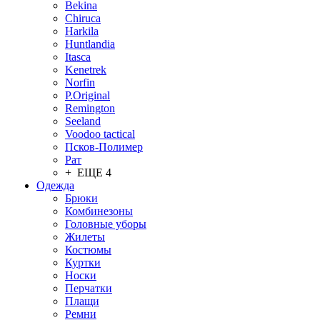
Bekina
Chiruсa
Harkila
Huntlandia
Itasca
Kenetrek
Norfin
P.Original
Remington
Seeland
Voodoo tactical
Псков-Полимер
Рат
+ ЕЩЕ 4
Одежда
Брюки
Комбинезоны
Головные уборы
Жилеты
Костюмы
Куртки
Носки
Перчатки
Плащи
Ремни