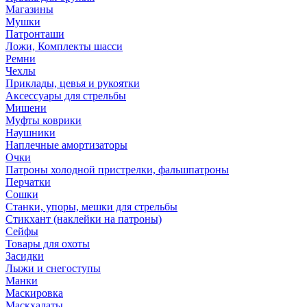
Магазины
Мушки
Патронташи
Ложи, Комплекты шасси
Ремни
Чехлы
Приклады, цевья и рукоятки
Аксессуары для стрельбы
Мишени
Муфты коврики
Наушники
Наплечные амортизаторы
Очки
Патроны холодной пристрелки, фальшпатроны
Перчатки
Сошки
Станки, упоры, мешки для стрельбы
Стикхант (наклейки на патроны)
Сейфы
Товары для охоты
Засидки
Лыжи и снегоступы
Манки
Маскировка
Маскхалаты