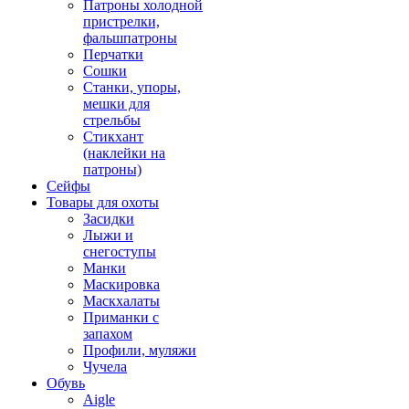
Патроны холодной
пристрелки,
фальшпатроны
Перчатки
Сошки
Станки, упоры,
мешки для
стрельбы
Стикхант
(наклейки на
патроны)
Сейфы
Товары для охоты
Засидки
Лыжи и
снегоступы
Манки
Маскировка
Маскхалаты
Приманки с
запахом
Профили, муляжи
Чучела
Обувь
Aigle