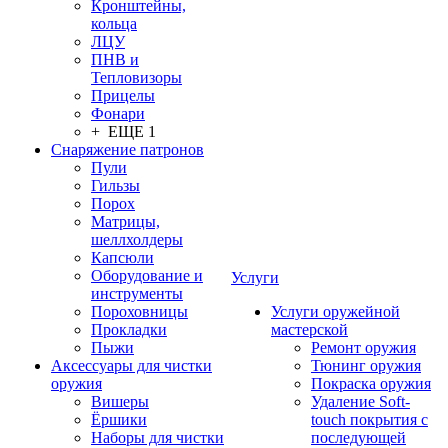
Кронштейны,
кольца
ЛЦУ
ПНВ и
Тепловизоры
Прицелы
Фонари
+ ЕЩЕ 1
Снаряжение патронов
Пули
Гильзы
Порох
Матрицы,
шеллхолдеры
Капсюли
Оборудование и
Услуги
инструменты
Пороховницы
Услуги оружейной
Прокладки
мастерской
Пыжи
Ремонт оружия
Аксессуары для чистки
Тюнинг оружия
оружия
Покраска оружия
Вишеры
Удаление Soft-
Ёршики
touch покрытия с
Наборы для чистки
последующей