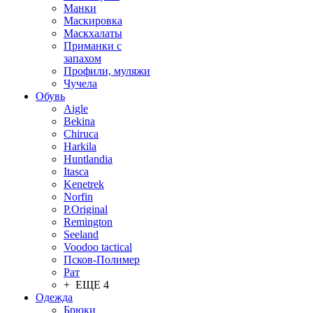
Манки
Маскировка
Маскхалаты
Приманки с
запахом
Профили, муляжи
Чучела
Обувь
Aigle
Bekina
Chiruсa
Harkila
Huntlandia
Itasca
Kenetrek
Norfin
P.Original
Remington
Seeland
Voodoo tactical
Псков-Полимер
Рат
+ ЕЩЕ 4
Одежда
Брюки