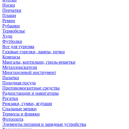
Носки
Перчатки
Плащи
Ремни
Рубашки
Термобелье
Худи
Футболки
Все для туризма
Газовые горелки, лампы, печки
Компасы
Мангалы, коптильни, гриль-решетки
Металлоискатели
Многоцелевой инструмент
Палатки
Походная посуда
Противомоскитные средства
Радиостанции и навигаторы
Рогатки
Рюкзаки, сумки, ягдташи
Спальные мешки
Термосы и фляжки
Фотоохота
Элементы питания и зарядные устройства