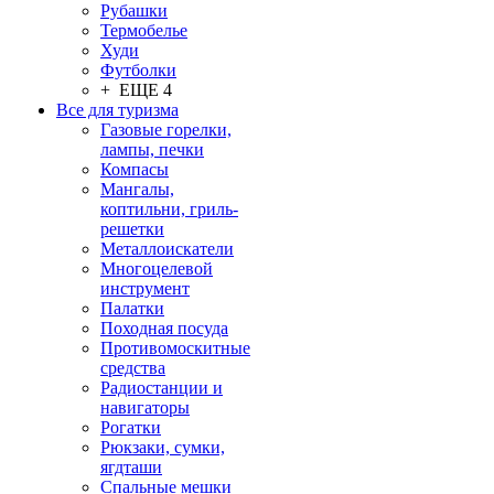
Рубашки
Термобелье
Худи
Футболки
+ ЕЩЕ 4
Все для туризма
Газовые горелки,
лампы, печки
Компасы
Мангалы,
коптильни, гриль-
решетки
Металлоискатели
Многоцелевой
инструмент
Палатки
Походная посуда
Противомоскитные
средства
Радиостанции и
навигаторы
Рогатки
Рюкзаки, сумки,
ягдташи
Спальные мешки