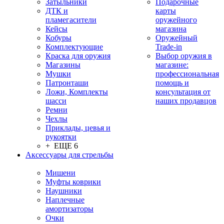
Затыльники
Подарочные
ДТК и
карты
пламегасители
оружейного
Кейсы
магазина
Кобуры
Оружейный
Комплектующие
Trade-in
Краска для оружия
Выбор оружия в
Магазины
магазине:
Мушки
профессиональная
Патронташи
помощь и
Ложи, Комплекты
консультация от
шасси
наших продавцов
Ремни
Чехлы
Приклады, цевья и
рукоятки
+ ЕЩЕ 6
Аксессуары для стрельбы
Мишени
Муфты коврики
Наушники
Наплечные
амортизаторы
Очки