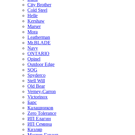
City Brother
Cold Steel
Helle
Kershaw
Marser
Mora
Leatherman
Mr.BLADE
Navy
ONTARIO
Opinel
Outdoor Edge
SOG
Spyderco
Stell Will
Old Bear
Verney-Carron
Victorinox
Барс
Калашников
Zero Tolerance
ИП Елагин
ИП Семина
Кизляр
Мастер-Гарант