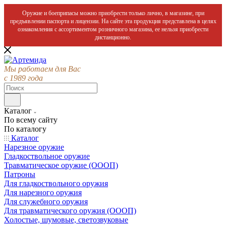
Оружие и боеприпасы можно приобрести только лично, в магазине, при
предъявлении паспорта и лицензии. На сайте эта продукция представлена в целях
ознакомления с ассортиментом розничного магазина, ее нельзя приобрести
дистанционно.
Мы работаем для Вас
с 1989 года
Каталог
По всему сайту
По каталогу
Каталог
Нарезное оружие
Гладкоствольное оружие
Травматическое оружие (ОООП)
Патроны
Для гладкоствольного оружия
Для нарезного оружия
Для служебного оружия
Для травматического оружия (ОООП)
Холостые, шумовые, светозвуковые