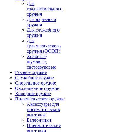
Для
гладкоствольного
оружия
Для нарезного
оружия
Для служебного
оружия
Для
травматического
оружия (ОООП)
Холостые,
шумовые,
светозвуковые
Газовое оружие
Служебное оружие
Спортивное оружие
Охолощённое оружие
Холодное оружие
Пневматическое оружие
Аксессуары для
пневматических
винтовок
Баллончики
Пневматические
винтовки