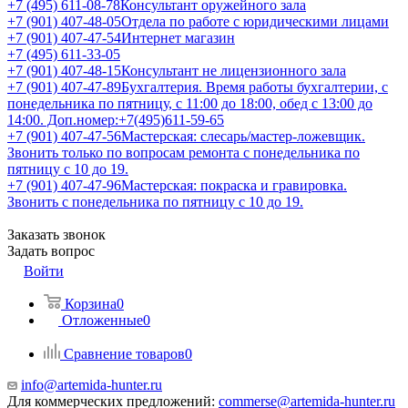
+7 (495) 611-08-78
Консультант оружейного зала
+7 (901) 407-48-05
Отдела по работе с юридическими лицами
+7 (901) 407-47-54
Интернет магазин
+7 (495) 611-33-05
+7 (901) 407-48-15
Консультант не лицензионного зала
+7 (901) 407-47-89
Бухгалтерия. Время работы бухгалтерии, с
понедельника по пятницу, с 11:00 до 18:00, обед с 13:00 до
14:00. Доп.номер:+7(495)611-59-65
+7 (901) 407-47-56
Мастерская: слесарь/мастер-ложевщик.
Звонить только по вопросам ремонта с понедельника по
пятницу с 10 до 19.
+7 (901) 407-47-96
Мастерская: покраска и гравировка.
Звонить с понедельника по пятницу с 10 до 19.
Заказать звонок
Задать вопрос
Войти
Корзина
0
Отложенные
0
Сравнение товаров
0
info@artemida-hunter.ru
Для коммерческих предложений:
commerse@artemida-hunter.ru