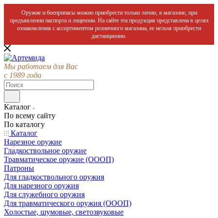
Оружие и боеприпасы можно приобрести только лично, в магазине, при
предъявлении паспорта и лицензии. На сайте эта продукция представлена в целях
ознакомления с ассортиментом розничного магазина, ее нельзя приобрести
дистанционно.
Мы работаем для Вас
с 1989 года
Каталог
По всему сайту
По каталогу
Каталог
Нарезное оружие
Гладкоствольное оружие
Травматическое оружие (ОООП)
Патроны
Для гладкоствольного оружия
Для нарезного оружия
Для служебного оружия
Для травматического оружия (ОООП)
Холостые, шумовые, светозвуковые