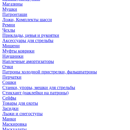
Магазины
Мушки
Патронташи
Ложи, Комплекты шасси
Ремни
Чехлы
Приклады, цевья и рукоятки
Аксессуары для стрельбы
Мишени
Муфты коврики
Наушники
Наплечные амортизаторы
Очки
Патроны холодной пристрелки, фальшпатроны
Перчатки
Сошки
Станки, упоры, мешки для стрельбы
Стикхант (наклейки на патроны)
Сейфы
Товары для охоты
Засидки
Лыжи и снегоступы
Манки
Маскировка
Маскхалаты