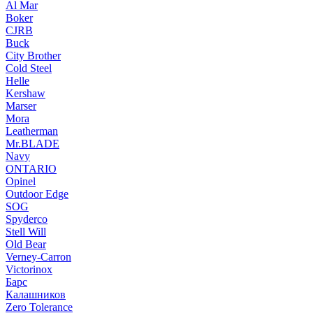
Al Mar
Boker
CJRB
Buck
City Brother
Cold Steel
Helle
Kershaw
Marser
Mora
Leatherman
Mr.BLADE
Navy
ONTARIO
Opinel
Outdoor Edge
SOG
Spyderco
Stell Will
Old Bear
Verney-Carron
Victorinox
Барс
Калашников
Zero Tolerance