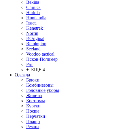
Bekina
Chiruсa
Harkila
Huntlandia
Itasca
Kenetrek
Norfin
P.Original
Remington
Seeland
Voodoo tactical
Псков-Полимер
Рат
+ ЕЩЕ 4
Одежда
Брюки
Комбинезоны
Головные уборы
Жилеты
Костюмы
Куртки
Носки
Перчатки
Плащи
Ремни