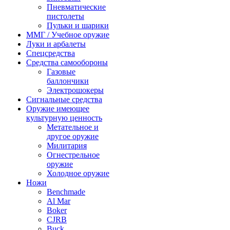
Пневматические
пистолеты
Пульки и шарики
ММГ / Учебное оружие
Луки и арбалеты
Спецсредства
Средства самообороны
Газовые
баллончики
Электрошокеры
Сигнальные средства
Оружие имеющее
культурную ценность
Метательное и
другое оружие
Милитария
Огнестрельное
оружие
Холодное оружие
Ножи
Benchmade
Al Mar
Boker
CJRB
Buck