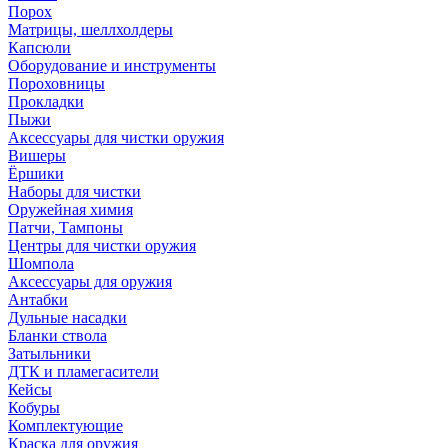
Порох
Матрицы, шеллхолдеры
Капсюли
Оборудование и инструменты
Пороховницы
Прокладки
Пыжи
Аксессуары для чистки оружия
Вишеры
Ёршики
Наборы для чистки
Оружейная химия
Патчи, Тампоны
Центры для чистки оружия
Шомпола
Аксессуары для оружия
Антабки
Дульные насадки
Бланки ствола
Затыльники
ДТК и пламегасители
Кейсы
Кобуры
Комплектующие
Краска для оружия