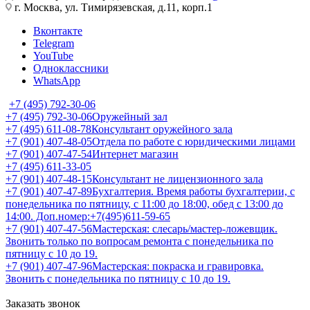
г. Москва, ул. Тимирязевская, д.11, корп.1
Вконтакте
Telegram
YouTube
Одноклассники
WhatsApp
+7 (495) 792-30-06
+7 (495) 792-30-06
Оружейный зал
+7 (495) 611-08-78
Консультант оружейного зала
+7 (901) 407-48-05
Отдела по работе с юридическими лицами
+7 (901) 407-47-54
Интернет магазин
+7 (495) 611-33-05
+7 (901) 407-48-15
Консультант не лицензионного зала
+7 (901) 407-47-89
Бухгалтерия. Время работы бухгалтерии, с
понедельника по пятницу, с 11:00 до 18:00, обед с 13:00 до
14:00. Доп.номер:+7(495)611-59-65
+7 (901) 407-47-56
Мастерская: слесарь/мастер-ложевщик.
Звонить только по вопросам ремонта с понедельника по
пятницу с 10 до 19.
+7 (901) 407-47-96
Мастерская: покраска и гравировка.
Звонить с понедельника по пятницу с 10 до 19.
Заказать звонок