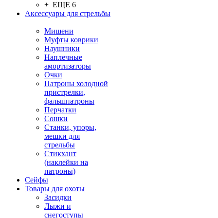
+ ЕЩЕ 6
Аксессуары для стрельбы
Мишени
Муфты коврики
Наушники
Наплечные
амортизаторы
Очки
Патроны холодной
пристрелки,
фальшпатроны
Перчатки
Сошки
Станки, упоры,
мешки для
стрельбы
Стикхант
(наклейки на
патроны)
Сейфы
Товары для охоты
Засидки
Лыжи и
снегоступы