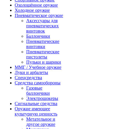
Охолощённое оружие
Холодное оружие
Пневматическое оружие
Аксессуары для
пневматических
винтовок
Баллончики
Пневматические
винтовки
Пневматические
пистолеты
Пульки и шарики
ММГ / Учебное оружие
Луки и арбалеты
Спецсредства
Средства самообороны
Газовые
баллончики
Электрошокеры
Сигнальные средства
Оружие имеющее
культурную ценность
Метательное и
другое оружие