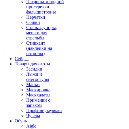
Патроны холодной
пристрелки,
фальшпатроны
Перчатки
Сошки
Станки, упоры,
мешки для
стрельбы
Стикхант
(наклейки на
патроны)
Сейфы
Товары для охоты
Засидки
Лыжи и
снегоступы
Манки
Маскировка
Маскхалаты
Приманки с
запахом
Профили, муляжи
Чучела
Обувь
Aigle