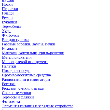
Носки
Перчатки
Плащи
Ремни
Рубашки
Термобелье
Худи
Футболки
Все для туризма
Газовые горелки, лампы, печки
Компасы
Мангалы, коптильни, гриль-решетки
Металлоискатели
Многоцелевой инструмент
Палатки
Походная посуда
Противомоскитные средства
Радиостанции и навигаторы
Рогатки
Рюкзаки, сумки, ягдташи
Спальные мешки
Термосы и фляжки
Фотоохота
Элементы питания и зарядные устройства