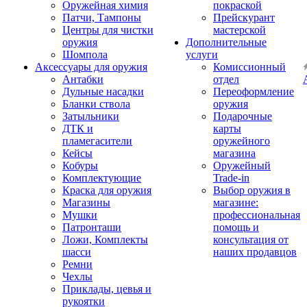
Оружейная химия
покраской
Патчи, Тампоны
Прейскурант
Центры для чистки
мастерской
оружия
Дополнительные
Шомпола
услуги
Аксессуары для оружия
Комиссионный
Антабки
отдел
Дульные насадки
Переоформление
Бланки ствола
оружия
Затыльники
Подарочные
ДТК и
карты
пламегасители
оружейного
Кейсы
магазина
Кобуры
Оружейный
Комплектующие
Trade-in
Краска для оружия
Выбор оружия в
Магазины
магазине:
Мушки
профессиональная
Патронташи
помощь и
Ложи, Комплекты
консультация от
шасси
наших продавцов
Ремни
Чехлы
Приклады, цевья и
рукоятки