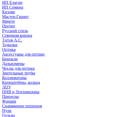
ИП Елагин
ИП Семина
Кизляр
Мастер-Гарант
Мачете
Прочее
Русский стиль
Северная корона
Титов А.С.
Точилки
Оптика
Аксессуары для оптики
Бинокли
Дальномеры
Чехлы для оптики
Зрительные трубы
Коллиматоры
Кронштейны, кольца
ЛЦУ
ПНВ и Тепловизоры
Прицелы
Фонари
Снаряжение патронов
Пули
Гильзы