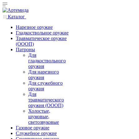
Каталог
Нарезное оружие
Гладкоствольное оружие
Травматическое оружие
(ОООП)
Патроны
Для
гладкоствольного
оружия
Для нарезного
оружия
Для служебного
оружия
Для
травматического
оружия (ОООП)
Холостые,
шумовые,
светозвуковые
Газовое оружие
Служебное оружие
Спортивное оружие