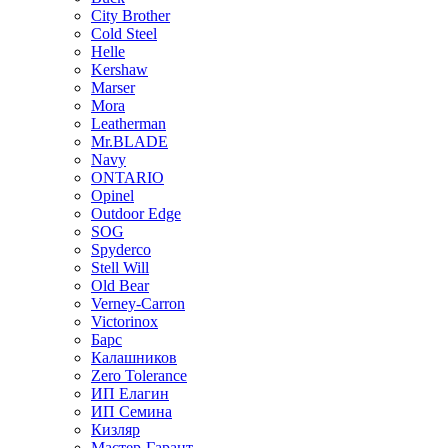
City Brother
Cold Steel
Helle
Kershaw
Marser
Mora
Leatherman
Mr.BLADE
Navy
ONTARIO
Opinel
Outdoor Edge
SOG
Spyderco
Stell Will
Old Bear
Verney-Carron
Victorinox
Барс
Калашников
Zero Tolerance
ИП Елагин
ИП Семина
Кизляр
Мастер-Гарант