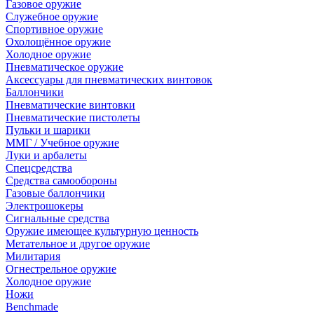
Газовое оружие
Служебное оружие
Спортивное оружие
Охолощённое оружие
Холодное оружие
Пневматическое оружие
Аксессуары для пневматических винтовок
Баллончики
Пневматические винтовки
Пневматические пистолеты
Пульки и шарики
ММГ / Учебное оружие
Луки и арбалеты
Спецсредства
Средства самообороны
Газовые баллончики
Электрошокеры
Сигнальные средства
Оружие имеющее культурную ценность
Метательное и другое оружие
Милитария
Огнестрельное оружие
Холодное оружие
Ножи
Benchmade