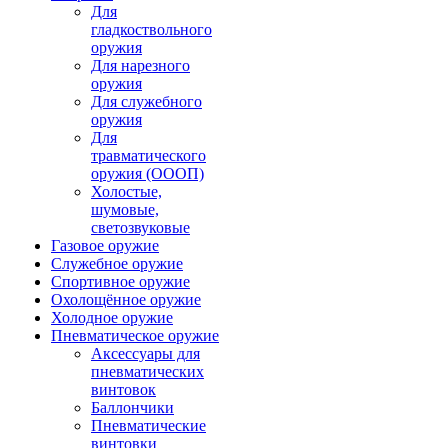
Для
гладкоствольного
оружия
Для нарезного
оружия
Для служебного
оружия
Для
травматического
оружия (ОООП)
Холостые,
шумовые,
светозвуковые
Газовое оружие
Служебное оружие
Спортивное оружие
Охолощённое оружие
Холодное оружие
Пневматическое оружие
Аксессуары для
пневматических
винтовок
Баллончики
Пневматические
винтовки