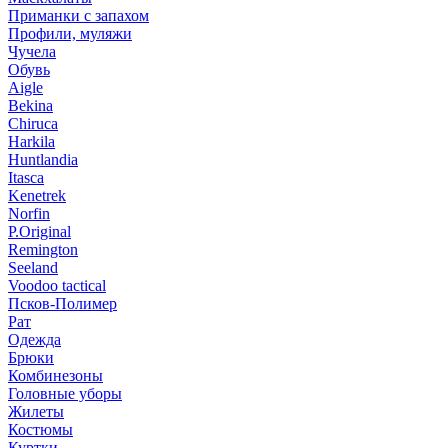
Приманки с запахом
Профили, муляжи
Чучела
Обувь
Aigle
Bekina
Chiruсa
Harkila
Huntlandia
Itasca
Kenetrek
Norfin
P.Original
Remington
Seeland
Voodoo tactical
Псков-Полимер
Рат
Одежда
Брюки
Комбинезоны
Головные уборы
Жилеты
Костюмы
Куртки