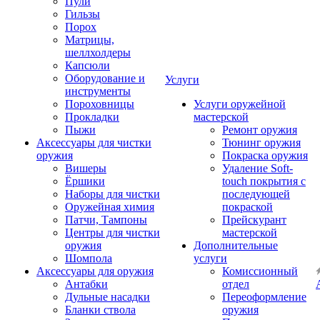
Пули
Гильзы
Порох
Матрицы,
шеллхолдеры
Капсюли
Оборудование и
Услуги
инструменты
Пороховницы
Услуги оружейной
Прокладки
мастерской
Пыжи
Ремонт оружия
Аксессуары для чистки
Тюнинг оружия
оружия
Покраска оружия
Вишеры
Удаление Soft-
Ёршики
touch покрытия с
Наборы для чистки
последующей
Оружейная химия
покраской
Патчи, Тампоны
Прейскурант
Центры для чистки
мастерской
оружия
Дополнительные
Шомпола
услуги
Аксессуары для оружия
Комиссионный
Антабки
отдел
Дульные насадки
Переоформление
Бланки ствола
оружия