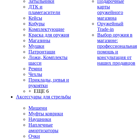
Затыльники
Подарочные
ДТК и
карты
пламегасители
оружейного
Кейсы
магазина
Кобуры
Оружейный
Комплектующие
Trade-in
Краска для оружия
Выбор оружия в
Магазины
магазине:
Мушки
профессиональная
Патронташи
помощь и
Ложи, Комплекты
консультация от
шасси
наших продавцов
Ремни
Чехлы
Приклады, цевья и
рукоятки
+ ЕЩЕ 6
Аксессуары для стрельбы
Мишени
Муфты коврики
Наушники
Наплечные
амортизаторы
Очки