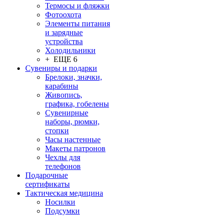
Термосы и фляжки
Фотоохота
Элементы питания
и зарядные
устройства
Холодильники
+ ЕЩЕ 6
Сувениры и подарки
Брелоки, значки,
карабины
Живопись,
графика, гобелены
Сувенирные
наборы, рюмки,
стопки
Часы настенные
Макеты патронов
Чехлы для
телефонов
Подарочные
сертификаты
Тактическая медицина
Носилки
Подсумки