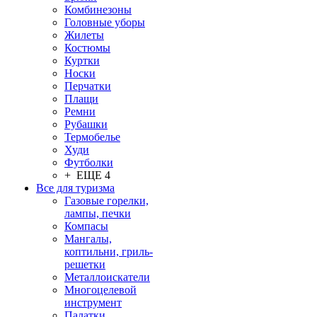
Комбинезоны
Головные уборы
Жилеты
Костюмы
Куртки
Носки
Перчатки
Плащи
Ремни
Рубашки
Термобелье
Худи
Футболки
+ ЕЩЕ 4
Все для туризма
Газовые горелки,
лампы, печки
Компасы
Мангалы,
коптильни, гриль-
решетки
Металлоискатели
Многоцелевой
инструмент
Палатки