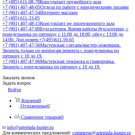
+7 (495) 611-08-78
Консультант оружейного зала
+7 (901) 407-48-05
Отдела по работе с юридическими лицами
+7 (901) 407-47-54
Интернет магазин
+7 (495) 611-33-05
+7 (901) 407-48-15
Консультант не лицензионного зала
+7 (901) 407-47-89
Бухгалтерия. Время работы бухгалтерии, с
понедельника по пятницу, с 11:00 до 18:00, обед с 13:00 до
14:00. Доп.номер:+7(495)611-59-65
+7 (901) 407-47-56
Мастерская: слесарь/мастер-ложевщик.
Звонить только по вопросам ремонта с понедельника по
пятницу с 10 до 19.
+7 (901) 407-47-96
Мастерская: покраска и гравировка.
Звонить с понедельника по пятницу с 10 до 19.
Заказать звонок
Задать вопрос
Войти
Корзина
0
Отложенные
0
Сравнение товаров
0
info@artemida-hunter.ru
Для коммерческих предложений:
commerse@artemida-hunter.ru