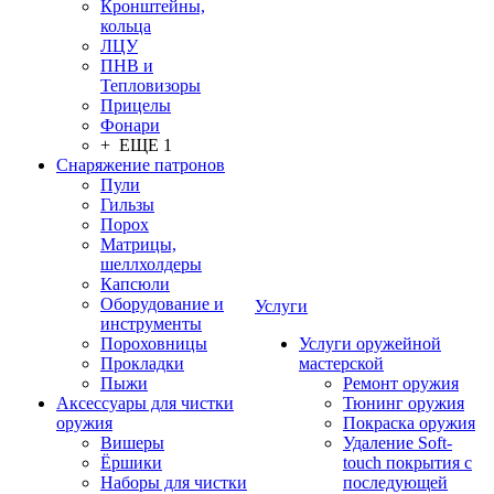
Кронштейны,
кольца
ЛЦУ
ПНВ и
Тепловизоры
Прицелы
Фонари
+ ЕЩЕ 1
Снаряжение патронов
Пули
Гильзы
Порох
Матрицы,
шеллхолдеры
Капсюли
Оборудование и
Услуги
инструменты
Пороховницы
Услуги оружейной
Прокладки
мастерской
Пыжи
Ремонт оружия
Аксессуары для чистки
Тюнинг оружия
оружия
Покраска оружия
Вишеры
Удаление Soft-
Ёршики
touch покрытия с
Наборы для чистки
последующей