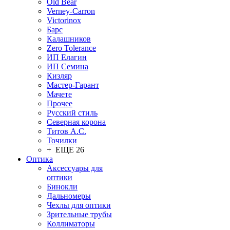
Old Bear
Verney-Carron
Victorinox
Барс
Калашников
Zero Tolerance
ИП Елагин
ИП Семина
Кизляр
Мастер-Гарант
Мачете
Прочее
Русский стиль
Северная корона
Титов А.С.
Точилки
+ ЕЩЕ 26
Оптика
Аксессуары для
оптики
Бинокли
Дальномеры
Чехлы для оптики
Зрительные трубы
Коллиматоры