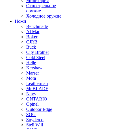
Милитария
Огнестрельное
оружие
Холодное оружие
Ножи
Benchmade
Al Mar
Boker
CJRB
Buck
City Brother
Cold Steel
Helle
Kershaw
Marser
Mora
Leatherman
Mr.BLADE
Navy
ONTARIO
Opinel
Outdoor Edge
SOG
Spyderco
Stell Will