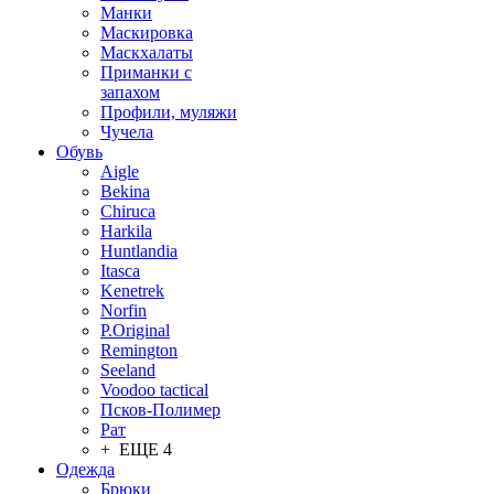
Манки
Маскировка
Маскхалаты
Приманки с
запахом
Профили, муляжи
Чучела
Обувь
Aigle
Bekina
Chiruсa
Harkila
Huntlandia
Itasca
Kenetrek
Norfin
P.Original
Remington
Seeland
Voodoo tactical
Псков-Полимер
Рат
+ ЕЩЕ 4
Одежда
Брюки