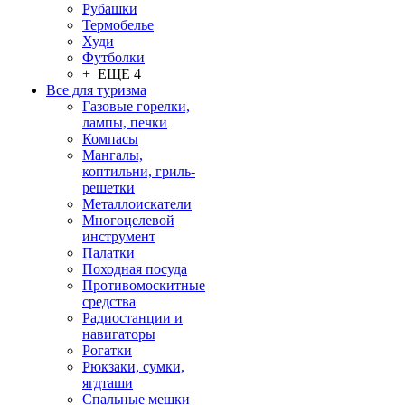
Рубашки
Термобелье
Худи
Футболки
+ ЕЩЕ 4
Все для туризма
Газовые горелки,
лампы, печки
Компасы
Мангалы,
коптильни, гриль-
решетки
Металлоискатели
Многоцелевой
инструмент
Палатки
Походная посуда
Противомоскитные
средства
Радиостанции и
навигаторы
Рогатки
Рюкзаки, сумки,
ягдташи
Спальные мешки