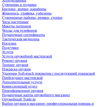
Холодильники
Сувениры и подарки
Брелоки, значки, карабины
Живопись, графика, гобелены
Сувенирные наборы, рюмки, стопки
Часы настенные
Макеты патронов
Чехлы для телефонов
Подарочные сертификаты
Тактическая медицина
Носилки
Подсумки
Услуги
Услуги оружейной мастерской
Ремонт оружия
Тюнинг оружия
Покраска оружия
Удаление Soft-touch покрытия с последующей покраской
Прейскурант мастерской
Дополнительные услуги
Комиссионный отдел
Переоформление оружия
Подарочные карты оружейного магазина
Оружейный Trade-in
Выбор оружия в магазине: профессиональная помощь и