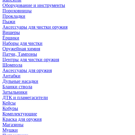
Оборудование и инструменты
Пороховницы
Прокладки
Пыжи
Аксессуары для чистки оружия
Вишеры
Ёршики
Наборы для чистки
Оружейная химия
Патчи, Тампоны
Центры для чистки оружия
Шомпола
Аксессуары для оружия
Антабки
Дульные насадки
Бланки ствола
Затыльники
ДТК и пламегасители
Кейсы
Кобуры
Комплектующие
Краска для оружия
Магазины
Мушки