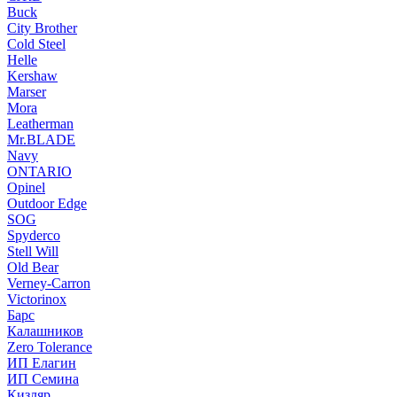
Buck
City Brother
Cold Steel
Helle
Kershaw
Marser
Mora
Leatherman
Mr.BLADE
Navy
ONTARIO
Opinel
Outdoor Edge
SOG
Spyderco
Stell Will
Old Bear
Verney-Carron
Victorinox
Барс
Калашников
Zero Tolerance
ИП Елагин
ИП Семина
Кизляр