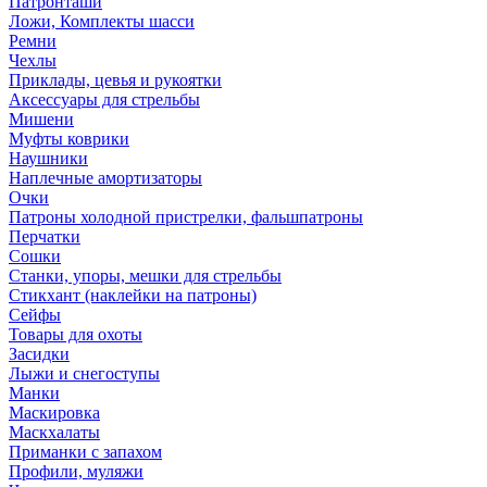
Патронташи
Ложи, Комплекты шасси
Ремни
Чехлы
Приклады, цевья и рукоятки
Аксессуары для стрельбы
Мишени
Муфты коврики
Наушники
Наплечные амортизаторы
Очки
Патроны холодной пристрелки, фальшпатроны
Перчатки
Сошки
Станки, упоры, мешки для стрельбы
Стикхант (наклейки на патроны)
Сейфы
Товары для охоты
Засидки
Лыжи и снегоступы
Манки
Маскировка
Маскхалаты
Приманки с запахом
Профили, муляжи