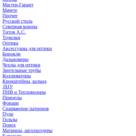
Мастер-Гарант
Мачете
Прочее
Русский стиль
Северная корона
Титов А.С.
Точилки
Оптика
Аксессуары для оптики
Бинокли
Дальномеры
Чехлы для оптики
Зрительные трубы
Коллиматоры
Кронштейны, кольца
ЛЦУ
ПНВ и Тепловизоры
Прицелы
Фонари
Снаряжение патронов
Пули
Гильзы
Порох
Матрицы, шеллхолдеры
Капсюли