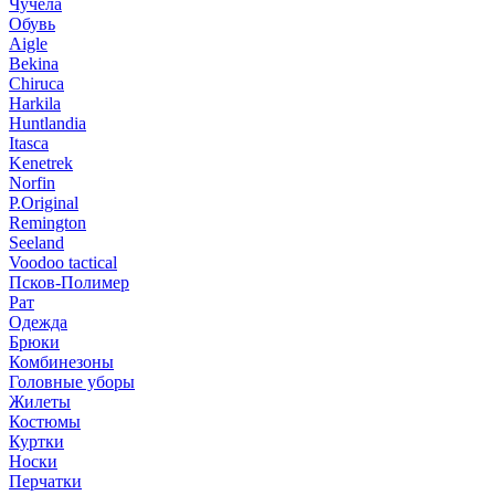
Чучела
Обувь
Aigle
Bekina
Chiruсa
Harkila
Huntlandia
Itasca
Kenetrek
Norfin
P.Original
Remington
Seeland
Voodoo tactical
Псков-Полимер
Рат
Одежда
Брюки
Комбинезоны
Головные уборы
Жилеты
Костюмы
Куртки
Носки
Перчатки