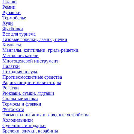
Плащи
Ремни
Рубашки
Термобелье
Худи
Футболки
Все для туризма
Газовые горелки, лампы, печки
Компасы
Мангалы, коптильни, гриль-решетки
Металлоискатели
Многоцелевой инструмент
Палатки
Походная посуда
Противомоскитные средства
Радиостанции и навигаторы
Рогатки
Рюкзаки, сумки, ягдташи
Спальные мешки
Термосы и фляжки
Фотоохота
Элементы питания и зарядные устройства
Холодильники
Сувениры и подарки
Брелоки, значки, карабины