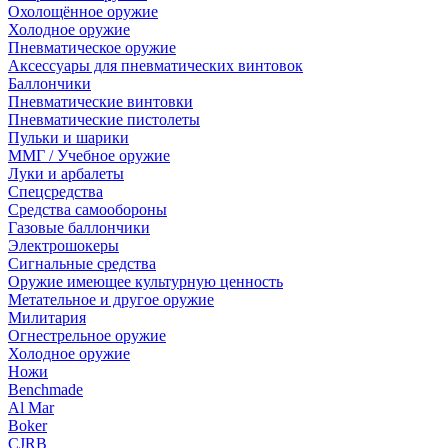
Охолощённое оружие
Холодное оружие
Пневматическое оружие
Аксессуары для пневматических винтовок
Баллончики
Пневматические винтовки
Пневматические пистолеты
Пульки и шарики
ММГ / Учебное оружие
Луки и арбалеты
Спецсредства
Средства самообороны
Газовые баллончики
Электрошокеры
Сигнальные средства
Оружие имеющее культурную ценность
Метательное и другое оружие
Милитария
Огнестрельное оружие
Холодное оружие
Ножи
Benchmade
Al Mar
Boker
CJRB